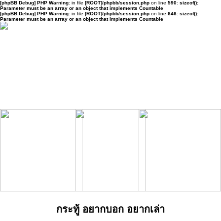
[phpBB Debug] PHP Warning
: in file
[ROOT]/phpbb/session.php
on line
590
:
sizeof():
Parameter must be an array or an object that implements Countable
[phpBB Debug] PHP Warning
: in file
[ROOT]/phpbb/session.php
on line
646
:
sizeof():
Parameter must be an array or an object that implements Countable
กระทู้ อยากบอก อยากเล่า