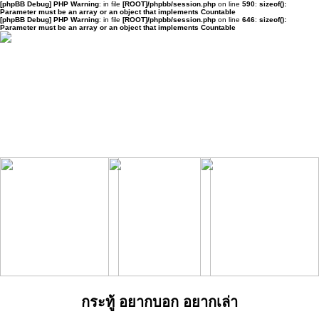
[phpBB Debug] PHP Warning
: in file
[ROOT]/phpbb/session.php
on line
590
:
sizeof():
Parameter must be an array or an object that implements Countable
[phpBB Debug] PHP Warning
: in file
[ROOT]/phpbb/session.php
on line
646
:
sizeof():
Parameter must be an array or an object that implements Countable
กระทู้ อยากบอก อยากเล่า