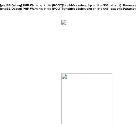
[phpBB Debug] PHP Warning
: in file
[ROOT]/phpbb/session.php
on line
590
:
sizeof(): Parame
[phpBB Debug] PHP Warning
: in file
[ROOT]/phpbb/session.php
on line
646
:
sizeof(): Parame