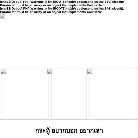
[phpBB Debug] PHP Warning
: in file
[ROOT]/phpbb/session.php
on line
590
:
sizeof():
Parameter must be an array or an object that implements Countable
[phpBB Debug] PHP Warning
: in file
[ROOT]/phpbb/session.php
on line
646
:
sizeof():
Parameter must be an array or an object that implements Countable
กระทู้ อยากบอก อยากเล่า