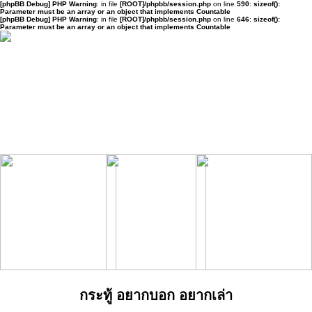
[phpBB Debug] PHP Warning
: in file
[ROOT]/phpbb/session.php
on line
590
:
sizeof():
Parameter must be an array or an object that implements Countable
[phpBB Debug] PHP Warning
: in file
[ROOT]/phpbb/session.php
on line
646
:
sizeof():
Parameter must be an array or an object that implements Countable
กระทู้ อยากบอก อยากเล่า