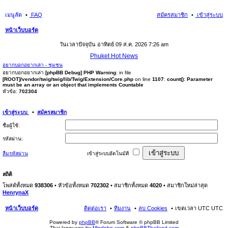
เมนูลัด
FAQ
สมัครสมาชิก
เข้าสู่ระบบ
หน้าเว็บบอร์ด
นห
วันเวลาปัจจุบัน อาทิตย์ 09 ส.ค. 2026 7:26 am
า
Phuket Hot News
อยากบอกอยากเล่า - ชุมชน
อยากบอกอยากเล่า
[phpBB Debug] PHP Warning
: in file
[ROOT]/vendor/twig/twig/lib/Twig/Extension/Core.php
on line
1107
:
count(): Parameter
must be an array or an object that implements Countable
หัวข้อ:
702304
เข้าสู่ระบบ
•
สมัครสมาชิก
ชื่อผู้ใช้:
รหัสผ่าน:
ลืมรหัสผ่าน
เข้าสู่ระบบอัตโนมัติ
สถิติ
โพสต์ทั้งหมด
938306
• หัวข้อทั้งหมด
702302
• สมาชิกทั้งหมด
4020
• สมาชิกใหม่ล่าสุด
HenrynaX
หน้าเว็บบอร์ด
ติดต่อเรา
ทีมงาน
ลบ Cookies
เขตเวลา UTC UTC
Powered by
phpBB
® Forum Software © phpBB Limited
Thai language by
Mindphp.com
&
phpBBThailand.com