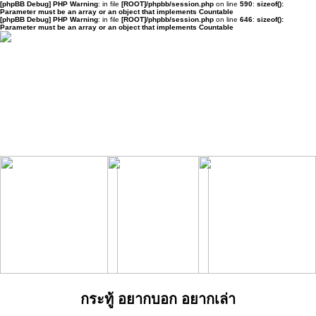
[phpBB Debug] PHP Warning
: in file
[ROOT]/phpbb/session.php
on line
590
:
sizeof():
Parameter must be an array or an object that implements Countable
[phpBB Debug] PHP Warning
: in file
[ROOT]/phpbb/session.php
on line
646
:
sizeof():
Parameter must be an array or an object that implements Countable
กระทู้ อยากบอก อยากเล่า