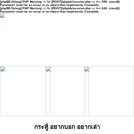
[phpBB Debug] PHP Warning
: in file
[ROOT]/phpbb/session.php
on line
590
:
sizeof():
Parameter must be an array or an object that implements Countable
[phpBB Debug] PHP Warning
: in file
[ROOT]/phpbb/session.php
on line
646
:
sizeof():
Parameter must be an array or an object that implements Countable
กระทู้ อยากบอก อยากเล่า