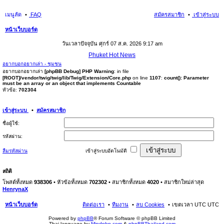
เมนูลัด
FAQ
สมัครสมาชิก
เข้าสู่ระบบ
หน้าเว็บบอร์ด
นห
วันเวลาปัจจุบัน ศุกร์ 07 ส.ค. 2026 9:17 am
า
Phuket Hot News
อยากบอกอยากเล่า - ชุมชน
อยากบอกอยากเล่า
[phpBB Debug] PHP Warning
: in file
[ROOT]/vendor/twig/twig/lib/Twig/Extension/Core.php
on line
1107
:
count(): Parameter
must be an array or an object that implements Countable
หัวข้อ:
702304
เข้าสู่ระบบ
•
สมัครสมาชิก
ชื่อผู้ใช้:
รหัสผ่าน:
ลืมรหัสผ่าน
เข้าสู่ระบบอัตโนมัติ
สถิติ
โพสต์ทั้งหมด
938306
• หัวข้อทั้งหมด
702302
• สมาชิกทั้งหมด
4020
• สมาชิกใหม่ล่าสุด
HenrynaX
หน้าเว็บบอร์ด
ติดต่อเรา
ทีมงาน
ลบ Cookies
เขตเวลา UTC UTC
Powered by
phpBB
® Forum Software © phpBB Limited
Thai language by
Mindphp.com
&
phpBBThailand.com