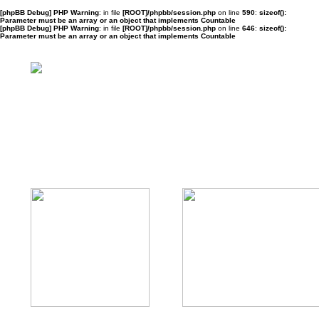
[phpBB Debug] PHP Warning
: in file
[ROOT]/phpbb/session.php
on line
590
:
sizeof():
Parameter must be an array or an object that implements Countable
[phpBB Debug] PHP Warning
: in file
[ROOT]/phpbb/session.php
on line
646
:
sizeof():
Parameter must be an array or an object that implements Countable