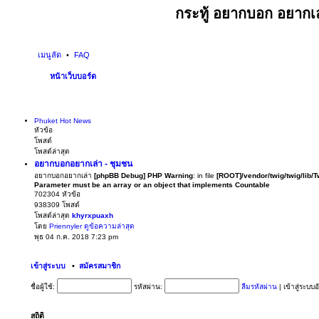
กระทู้ อยากบอก อยากเล
เมนูลัด
FAQ
หน้าเว็บบอร์ด
Phuket Hot News
หัวข้อ
โพสต์
โพสต์ล่าสุด
อยากบอกอยากเล่า - ชุมชน
อยากบอกอยากเล่า
[phpBB Debug] PHP Warning
: in file
[ROOT]/vendor/twig/twig/lib/
Parameter must be an array or an object that implements Countable
702304
หัวข้อ
938309
โพสต์
โพสต์ล่าสุด
khyrxpuaxh
โดย
Priennyler
ดูข้อความล่าสุด
พุธ 04 ก.ค. 2018 7:23 pm
เข้าสู่ระบบ
•
สมัครสมาชิก
ชื่อผู้ใช้:
รหัสผ่าน:
ลืมรหัสผ่าน
|
เข้าสู่ระบบ
สถิติ