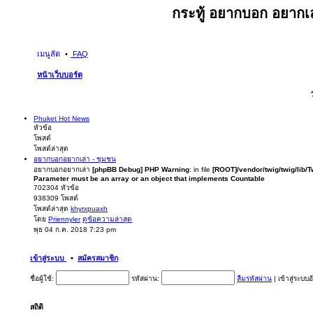
กระทู้ อยากบอก อยากเล
เมนูลัด
FAQ
หน้าเว็บบอร์ด
Phuket Hot News
หัวข้อ
โพสต์
โพสต์ล่าสุด
อยากบอกอยากเล่า - ชุมชน
อยากบอกอยากเล่า
[phpBB Debug] PHP Warning
: in file
[ROOT]/vendor/twig/twig/lib/
Parameter must be an array or an object that implements Countable
702304
หัวข้อ
938309
โพสต์
โพสต์ล่าสุด
khyrxpuaxh
โดย
Priennyler
ดูข้อความล่าสุด
พุธ 04 ก.ค. 2018 7:23 pm
เข้าสู่ระบบ
•
สมัครสมาชิก
ชื่อผู้ใช้:
รหัสผ่าน:
ลืมรหัสผ่าน
|
เข้าสู่ระบบ
สถิติ