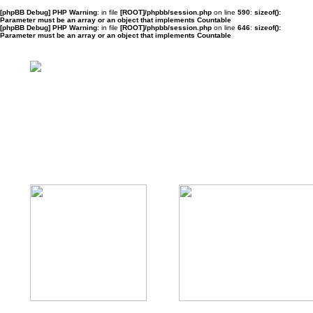
[phpBB Debug] PHP Warning
: in file
[ROOT]/phpbb/session.php
on line
590
:
sizeof():
Parameter must be an array or an object that implements Countable
[phpBB Debug] PHP Warning
: in file
[ROOT]/phpbb/session.php
on line
646
:
sizeof():
Parameter must be an array or an object that implements Countable