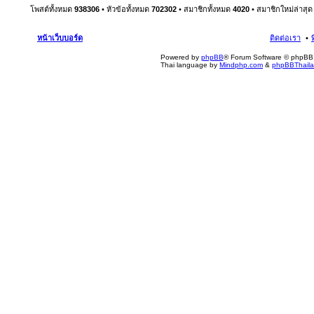
โพสต์ทั้งหมด
938306
• หัวข้อทั้งหมด
702302
• สมาชิกทั้งหมด
4020
• สมาชิกใหม่ล่าสุ
หน้าเว็บบอร์ด
ติดต่อเรา
Powered by
phpBB
® Forum Software © phpBB 
Thai language by
Mindphp.com
&
phpBBThail