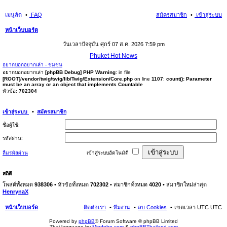
เมนูลัด
FAQ
สมัครสมาชิก
เข้าสู่ระบบ
หน้าเว็บบอร์ด
นห
วันเวลาปัจจุบัน ศุกร์ 07 ส.ค. 2026 7:59 pm
า
Phuket Hot News
อยากบอกอยากเล่า - ชุมชน
อยากบอกอยากเล่า
[phpBB Debug] PHP Warning
: in file
[ROOT]/vendor/twig/twig/lib/Twig/Extension/Core.php
on line
1107
:
count(): Parameter
must be an array or an object that implements Countable
หัวข้อ:
702304
เข้าสู่ระบบ
•
สมัครสมาชิก
ชื่อผู้ใช้:
รหัสผ่าน:
ลืมรหัสผ่าน
เข้าสู่ระบบอัตโนมัติ
สถิติ
โพสต์ทั้งหมด
938306
• หัวข้อทั้งหมด
702302
• สมาชิกทั้งหมด
4020
• สมาชิกใหม่ล่าสุด
HenrynaX
หน้าเว็บบอร์ด
ติดต่อเรา
ทีมงาน
ลบ Cookies
เขตเวลา UTC UTC
Powered by
phpBB
® Forum Software © phpBB Limited
Thai language by
Mindphp.com
&
phpBBThailand.com