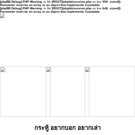
[phpBB Debug] PHP Warning
: in file
[ROOT]/phpbb/session.php
on line
590
:
sizeof():
Parameter must be an array or an object that implements Countable
[phpBB Debug] PHP Warning
: in file
[ROOT]/phpbb/session.php
on line
646
:
sizeof():
Parameter must be an array or an object that implements Countable
กระทู้ อยากบอก อยากเล่า