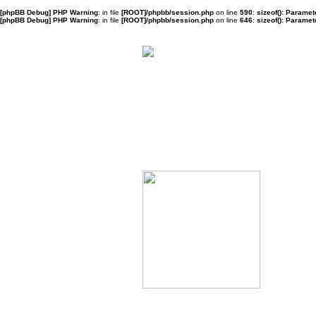
[phpBB Debug] PHP Warning
: in file
[ROOT]/phpbb/session.php
on line
590
:
sizeof(): Parame
[phpBB Debug] PHP Warning
: in file
[ROOT]/phpbb/session.php
on line
646
:
sizeof(): Parame