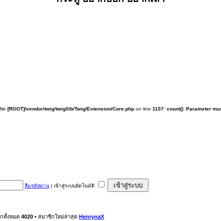
 file
[ROOT]/vendor/twig/twig/lib/Twig/Extension/Core.php
on line
1107
:
count(): Parameter mus
ลืมรหัสผ่าน
|
เข้าสู่ระบบอัตโนมัติ
ิกทั้งหมด
4020
• สมาชิกใหม่ล่าสุด
HenrynaX