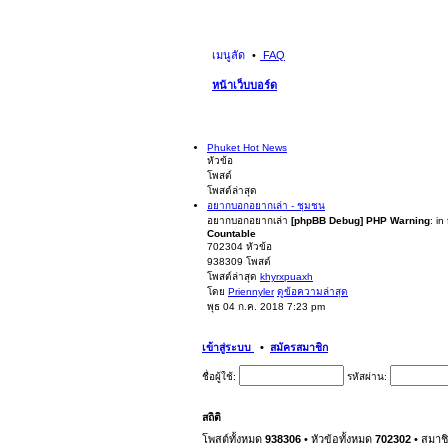
เมนูลัด
FAQ
หน้าเว็บบอร์ด
Phuket Hot News
หัวข้อ
โพสต์
โพสต์ล่าสุด
อยากบอกอยากเล่า - ชุมชน
อยากบอกอยากเล่า
[phpBB Debug] PHP Warning
: in
Countable
702304
หัวข้อ
938309
โพสต์
โพสต์ล่าสุด
khyrxpuaxh
โดย
Priennyler
ดูข้อความล่าสุด
พุธ 04 ก.ค. 2018 7:23 pm
เข้าสู่ระบบ
•
สมัครสมาชิก
ชื่อผู้ใช้:
รหัสผ่าน:
สถิติ
โพสต์ทั้งหมด
938306
• หัวข้อทั้งหมด
702302
• สมาช