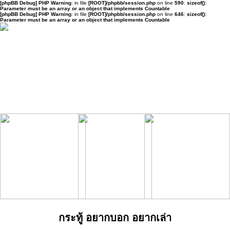
[phpBB Debug] PHP Warning
: in file
[ROOT]/phpbb/session.php
on line
590
:
sizeof():
Parameter must be an array or an object that implements Countable
[phpBB Debug] PHP Warning
: in file
[ROOT]/phpbb/session.php
on line
646
:
sizeof():
Parameter must be an array or an object that implements Countable
กระทู้ อยากบอก อยากเล่า