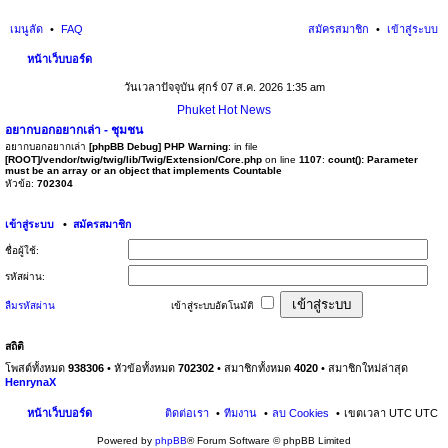
เมนูลัด
FAQ
สมัครสมาชิก
เข้าสู่ระบบ
หน้าเว็บบอร์ด
นห
วันเวลาปัจจุบัน ศุกร์ 07 ส.ค. 2026 1:35 am
า
Phuket Hot News
อยากบอกอยากเล่า - ชุมชน
อยากบอกอยากเล่า
[phpBB Debug] PHP Warning
: in file
[ROOT]/vendor/twig/twig/lib/Twig/Extension/Core.php
on line
1107
:
count(): Parameter
must be an array or an object that implements Countable
หัวข้อ:
702304
เข้าสู่ระบบ
•
สมัครสมาชิก
ชื่อผู้ใช้:
รหัสผ่าน:
ลืมรหัสผ่าน
เข้าสู่ระบบอัตโนมัติ
สถิติ
โพสต์ทั้งหมด
938306
• หัวข้อทั้งหมด
702302
• สมาชิกทั้งหมด
4020
• สมาชิกใหม่ล่าสุด
HenrynaX
หน้าเว็บบอร์ด
ติดต่อเรา
ทีมงาน
ลบ Cookies
เขตเวลา UTC UTC
Powered by
phpBB
® Forum Software © phpBB Limited