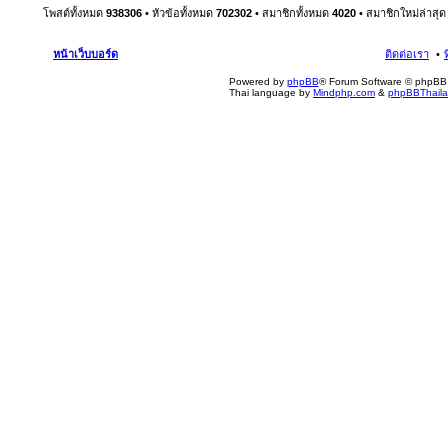
โพสต์ทั้งหมด
938306
• หัวข้อทั้งหมด
702302
• สมาชิกทั้งหมด
4020
• สมาชิกใหม่ล่าสุ
หน้าเว็บบอร์ด
ติดต่อเรา
Powered by
phpBB
® Forum Software © phpBB 
Thai language by
Mindphp.com
&
phpBBThail