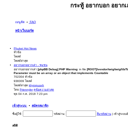
กระทู้ อยากบอก อยากเล
เมนูลัด
FAQ
หน้าเว็บบอร์ด
Phuket Hot News
หัวข้อ
โพสต์
โพสต์ล่าสุด
อยากบอกอยากเล่า - ชุมชน
อยากบอกอยากเล่า
[phpBB Debug] PHP Warning
: in file
[ROOT]/vendor/twig/twig/lib/
Parameter must be an array or an object that implements Countable
702304
หัวข้อ
938309
โพสต์
โพสต์ล่าสุด
khyrxpuaxh
โดย
Priennyler
ดูข้อความล่าสุด
พุธ 04 ก.ค. 2018 7:23 pm
เข้าสู่ระบบ
•
สมัครสมาชิก
ชื่อผู้ใช้:
รหัสผ่าน:
ลืมรหัสผ่าน
|
เข้าสู่ระบบ
สถิติ