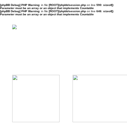
[phpBB Debug] PHP Warning
: in file
[ROOT]/phpbb/session.php
on line
590
:
sizeof():
Parameter must be an array or an object that implements Countable
[phpBB Debug] PHP Warning
: in file
[ROOT]/phpbb/session.php
on line
646
:
sizeof():
Parameter must be an array or an object that implements Countable