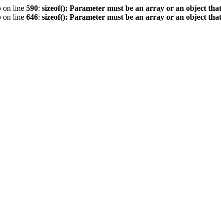
p
on line
590
:
sizeof(): Parameter must be an array or an object th
p
on line
646
:
sizeof(): Parameter must be an array or an object th