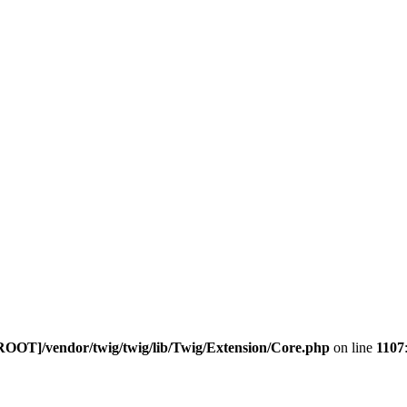
ROOT]/vendor/twig/twig/lib/Twig/Extension/Core.php
on line
1107