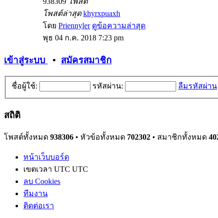
938309
โพสต์
โพสต์ล่าสุด
khyrxpuaxh
โดย
Priennyler
ดูข้อความล่าสุด
พุธ 04 ก.ค. 2018 7:23 pm
เข้าสู่ระบบ
•
สมัครสมาชิก
ชื่อผู้ใช้:
รหัสผ่าน:
ลืมรหัสผ่าน
สถิติ
โพสต์ทั้งหมด
938306
• หัวข้อทั้งหมด
702302
• สมาชิกทั้งหมด
40
หน้าเว็บบอร์ด
เขตเวลา UTC UTC
ลบ Cookies
ทีมงาน
ติดต่อเรา