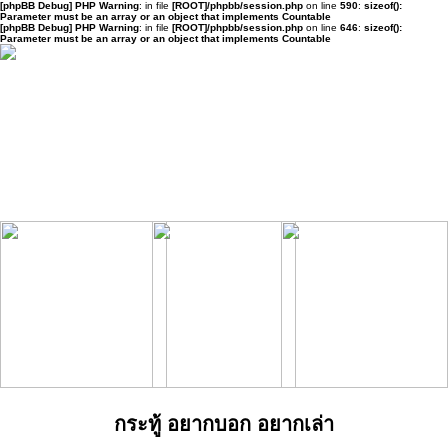
[phpBB Debug] PHP Warning
: in file
[ROOT]/phpbb/session.php
on line
590
:
sizeof():
Parameter must be an array or an object that implements Countable
[phpBB Debug] PHP Warning
: in file
[ROOT]/phpbb/session.php
on line
646
:
sizeof():
Parameter must be an array or an object that implements Countable
กระทู้ อยากบอก อยากเล่า