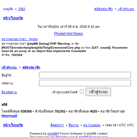
เมนูลัด
FAQ
สมัครสมาชิก
เข้าสู่ระบบ
หน้าเว็บบอร์ด
นห
วันเวลาปัจจุบัน เสาร์ 08 ส.ค. 2026 8:16 am
า
Phuket Hot News
อยากบอกอยากเล่า - ชุมชน
อยากบอกอยากเล่า
[phpBB Debug] PHP Warning
: in file
[ROOT]/vendor/twig/twig/lib/Twig/Extension/Core.php
on line
1107
:
count(): Parameter
must be an array or an object that implements Countable
หัวข้อ:
702304
เข้าสู่ระบบ
•
สมัครสมาชิก
ชื่อผู้ใช้:
รหัสผ่าน:
ลืมรหัสผ่าน
เข้าสู่ระบบอัตโนมัติ
สถิติ
โพสต์ทั้งหมด
938306
• หัวข้อทั้งหมด
702302
• สมาชิกทั้งหมด
4020
• สมาชิกใหม่ล่าสุด
HenrynaX
หน้าเว็บบอร์ด
ติดต่อเรา
ทีมงาน
ลบ Cookies
เขตเวลา UTC UTC
Powered by
phpBB
® Forum Software © phpBB Limited
Thai language by
Mindphp.com
&
phpBBThailand.com