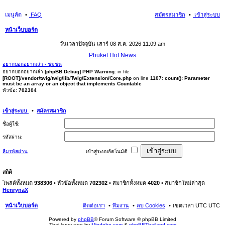
เมนูลัด
FAQ
สมัครสมาชิก
เข้าสู่ระบบ
หน้าเว็บบอร์ด
นห
วันเวลาปัจจุบัน เสาร์ 08 ส.ค. 2026 11:09 am
า
Phuket Hot News
อยากบอกอยากเล่า - ชุมชน
อยากบอกอยากเล่า
[phpBB Debug] PHP Warning
: in file
[ROOT]/vendor/twig/twig/lib/Twig/Extension/Core.php
on line
1107
:
count(): Parameter
must be an array or an object that implements Countable
หัวข้อ:
702304
เข้าสู่ระบบ
•
สมัครสมาชิก
ชื่อผู้ใช้:
รหัสผ่าน:
ลืมรหัสผ่าน
เข้าสู่ระบบอัตโนมัติ
สถิติ
โพสต์ทั้งหมด
938306
• หัวข้อทั้งหมด
702302
• สมาชิกทั้งหมด
4020
• สมาชิกใหม่ล่าสุด
HenrynaX
หน้าเว็บบอร์ด
ติดต่อเรา
ทีมงาน
ลบ Cookies
เขตเวลา UTC UTC
Powered by
phpBB
® Forum Software © phpBB Limited
Thai language by
Mindphp.com
&
phpBBThailand.com