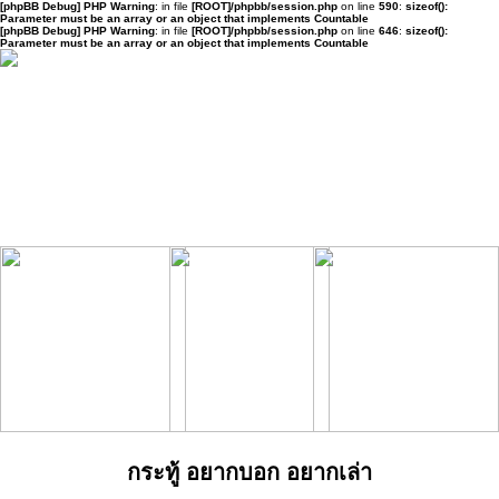
[phpBB Debug] PHP Warning
: in file
[ROOT]/phpbb/session.php
on line
590
:
sizeof():
Parameter must be an array or an object that implements Countable
[phpBB Debug] PHP Warning
: in file
[ROOT]/phpbb/session.php
on line
646
:
sizeof():
Parameter must be an array or an object that implements Countable
กระทู้ อยากบอก อยากเล่า