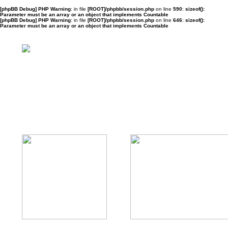
[phpBB Debug] PHP Warning
: in file
[ROOT]/phpbb/session.php
on line
590
:
sizeof():
Parameter must be an array or an object that implements Countable
[phpBB Debug] PHP Warning
: in file
[ROOT]/phpbb/session.php
on line
646
:
sizeof():
Parameter must be an array or an object that implements Countable