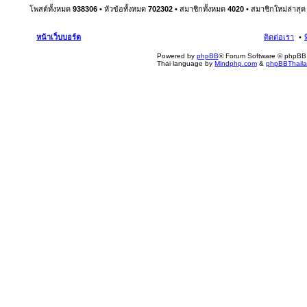
โพสต์ทั้งหมด
938306
• หัวข้อทั้งหมด
702302
• สมาชิกทั้งหมด
4020
• สมาชิกใหม่ล่าสุ
หน้าเว็บบอร์ด
ติดต่อเรา
Powered by
phpBB
® Forum Software © phpBB 
Thai language by
Mindphp.com
&
phpBBThail