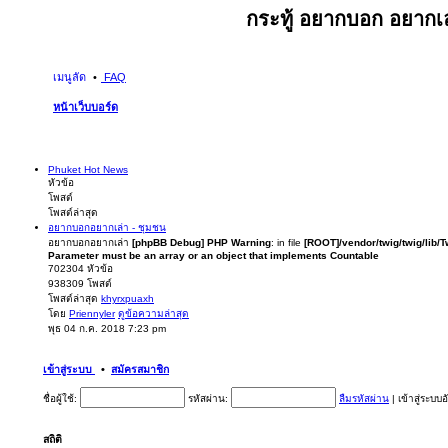
กระทู้ อยากบอก อยากเล
เมนูลัด
FAQ
หน้าเว็บบอร์ด
Phuket Hot News
หัวข้อ
โพสต์
โพสต์ล่าสุด
อยากบอกอยากเล่า - ชุมชน
อยากบอกอยากเล่า
[phpBB Debug] PHP Warning
: in file
[ROOT]/vendor/twig/twig/lib/
Parameter must be an array or an object that implements Countable
702304
หัวข้อ
938309
โพสต์
โพสต์ล่าสุด
khyrxpuaxh
โดย
Priennyler
ดูข้อความล่าสุด
พุธ 04 ก.ค. 2018 7:23 pm
เข้าสู่ระบบ
•
สมัครสมาชิก
ชื่อผู้ใช้:
รหัสผ่าน:
ลืมรหัสผ่าน
|
เข้าสู่ระบบ
สถิติ