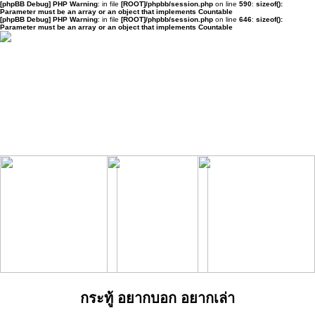
[phpBB Debug] PHP Warning
: in file
[ROOT]/phpbb/session.php
on line
590
:
sizeof():
Parameter must be an array or an object that implements Countable
[phpBB Debug] PHP Warning
: in file
[ROOT]/phpbb/session.php
on line
646
:
sizeof():
Parameter must be an array or an object that implements Countable
กระทู้ อยากบอก อยากเล่า