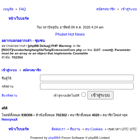
เมนูลัด
FAQ
สมัครสมาชิก
เข้าสู่ระบบ
หน้าเว็บบอร์ด
นห
วันเวลาปัจจุบัน อาทิตย์ 09 ส.ค. 2026 4:24 am
า
Phuket Hot News
อยากบอกอยากเล่า - ชุมชน
อยากบอกอยากเล่า
[phpBB Debug] PHP Warning
: in file
[ROOT]/vendor/twig/twig/lib/Twig/Extension/Core.php
on line
1107
:
count(): Parameter
must be an array or an object that implements Countable
หัวข้อ:
702304
เข้าสู่ระบบ
•
สมัครสมาชิก
ชื่อผู้ใช้:
รหัสผ่าน:
ลืมรหัสผ่าน
เข้าสู่ระบบอัตโนมัติ
สถิติ
โพสต์ทั้งหมด
938306
• หัวข้อทั้งหมด
702302
• สมาชิกทั้งหมด
4020
• สมาชิกใหม่ล่าสุด
HenrynaX
หน้าเว็บบอร์ด
ติดต่อเรา
ทีมงาน
ลบ Cookies
เขตเวลา UTC UTC
Powered by
phpBB
® Forum Software © phpBB Limited