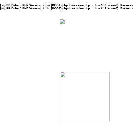
[phpBB Debug] PHP Warning
: in file
[ROOT]/phpbb/session.php
on line
590
:
sizeof(): Parame
[phpBB Debug] PHP Warning
: in file
[ROOT]/phpbb/session.php
on line
646
:
sizeof(): Parame