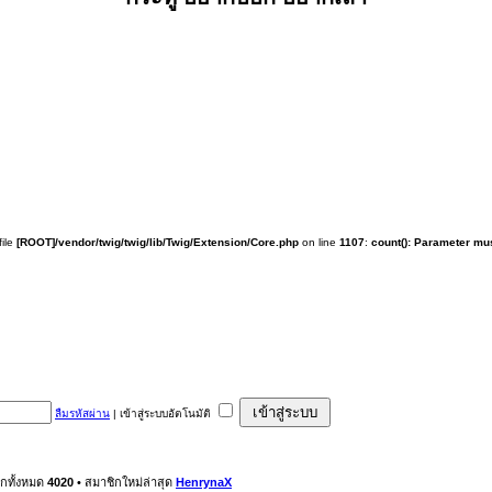
 file
[ROOT]/vendor/twig/twig/lib/Twig/Extension/Core.php
on line
1107
:
count(): Parameter mus
ลืมรหัสผ่าน
|
เข้าสู่ระบบอัตโนมัติ
ิกทั้งหมด
4020
• สมาชิกใหม่ล่าสุด
HenrynaX