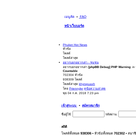
เมนูลัด
FAQ
หน้าเว็บบอร์ด
Phuket Hot News
หัวข้อ
โพสต์
โพสต์ล่าสุด
อยากบอกอยากเล่า - ชุมชน
อยากบอกอยากเล่า
[phpBB Debug] PHP Warning
: in
Countable
702304
หัวข้อ
938309
โพสต์
โพสต์ล่าสุด
khyrxpuaxh
โดย
Priennyler
ดูข้อความล่าสุด
พุธ 04 ก.ค. 2018 7:23 pm
เข้าสู่ระบบ
•
สมัครสมาชิก
ชื่อผู้ใช้:
รหัสผ่าน:
สถิติ
โพสต์ทั้งหมด
938306
• หัวข้อทั้งหมด
702302
• สมาช