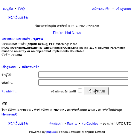
เมนูลัด
FAQ
สมัครสมาชิก
เข้าสู่ระบบ
หน้าเว็บบอร์ด
นห
วันเวลาปัจจุบัน อาทิตย์ 09 ส.ค. 2026 2:20 am
า
Phuket Hot News
อยากบอกอยากเล่า - ชุมชน
อยากบอกอยากเล่า
[phpBB Debug] PHP Warning
: in file
[ROOT]/vendor/twig/twig/lib/Twig/Extension/Core.php
on line
1107
:
count(): Parameter
must be an array or an object that implements Countable
หัวข้อ:
702304
เข้าสู่ระบบ
•
สมัครสมาชิก
ชื่อผู้ใช้:
รหัสผ่าน:
ลืมรหัสผ่าน
เข้าสู่ระบบอัตโนมัติ
สถิติ
โพสต์ทั้งหมด
938306
• หัวข้อทั้งหมด
702302
• สมาชิกทั้งหมด
4020
• สมาชิกใหม่ล่าสุด
HenrynaX
หน้าเว็บบอร์ด
ติดต่อเรา
ทีมงาน
ลบ Cookies
เขตเวลา UTC UTC
Powered by
phpBB
® Forum Software © phpBB Limited