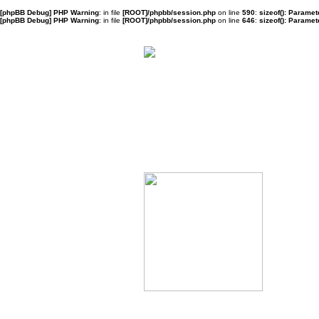
[phpBB Debug] PHP Warning
: in file
[ROOT]/phpbb/session.php
on line
590
:
sizeof(): Parame
[phpBB Debug] PHP Warning
: in file
[ROOT]/phpbb/session.php
on line
646
:
sizeof(): Parame