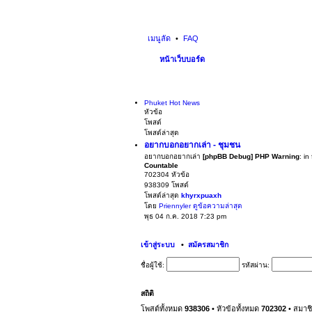
เมนูลัด
FAQ
หน้าเว็บบอร์ด
Phuket Hot News
หัวข้อ
โพสต์
โพสต์ล่าสุด
อยากบอกอยากเล่า - ชุมชน
อยากบอกอยากเล่า
[phpBB Debug] PHP Warning
: in
Countable
702304
หัวข้อ
938309
โพสต์
โพสต์ล่าสุด
khyrxpuaxh
โดย
Priennyler
ดูข้อความล่าสุด
พุธ 04 ก.ค. 2018 7:23 pm
เข้าสู่ระบบ
•
สมัครสมาชิก
ชื่อผู้ใช้:
รหัสผ่าน:
สถิติ
โพสต์ทั้งหมด
938306
• หัวข้อทั้งหมด
702302
• สมาช