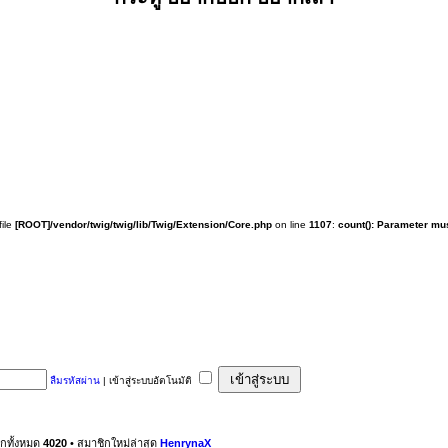
 file
[ROOT]/vendor/twig/twig/lib/Twig/Extension/Core.php
on line
1107
:
count(): Parameter mus
ลืมรหัสผ่าน
|
เข้าสู่ระบบอัตโนมัติ
ิกทั้งหมด
4020
• สมาชิกใหม่ล่าสุด
HenrynaX