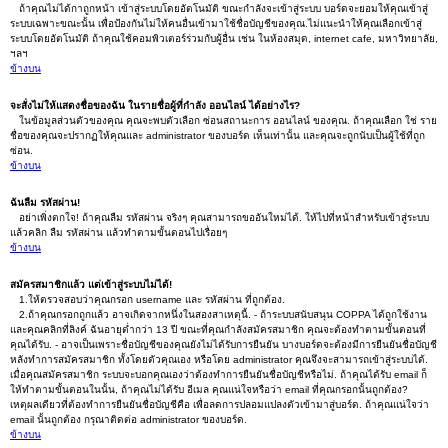
ถ้าคุณไม่ได้กาถูกหน้า เข้าสู่ระบบโดยอัตโนมัติ ขณะกำลังจะเข้าสู่ระบบ บอร์ดจะยอมให้คุณเข้าสู่
ระบบเฉพาะขณะนั้น เพื่อป้องกันไม่ให้คนอื่นเข้ามาใช้ชื่อบัญชีของคุณ.ไม่แนะนำให้คุณเลือกเข้าสู่
ระบบโดยอัตโนมัติ ถ้าคุณใช้คอมพิวเตอร์ร่วมกับผู้อื่น เช่น ในห้องสมุด, internet cafe, มหาวิทยาลัย,
ฯลฯ
ข้างบน
จะสั่งไม่ให้แสดงชื่อของฉัน ในรายชื่อผู้ที่กำลัง ออนไลน์ ได้อย่างไร?
ในข้อมูลส่วนตัวของคุณ คุณจะพบตัวเลือก ซ่อนสถานะการ ออนไลน์ ของคุณ. ถ้าคุณเลือก ใช่ ราย
ชื่อของคุณจะปรากฏให้คุณและ administrator ของบอร์ด เห็นเท่านั้น และคุณจะถูกนับเป็นผู้ใช้ที่ถูก
ซ่อน.
ข้างบน
ฉันลืม รหัสผ่าน!
อย่าเพิ่งตกใจ! ถ้าคุณลืม รหัสผ่าน จริงๆ คุณสามารถขออันใหม่ได้. ให้ไปที่หน้าสำหรับเข้าสู่ระบบ
แล้วคลิก ลืม รหัสผ่าน แล้วทำตามขั้นตอนไปเรื่อยๆ
ข้างบน
สมัครสมาชิกแล้ว แต่เข้าสู่ระบบไม่ได้!
1.ให้ตรวจสอบว่าคุณกรอก username และ รหัสผ่าน ที่ถูกต้อง.
2.ถ้าคุณกรอกถูกแล้ว อาจเกิดจากหนึ่งในสองสาเหตุนี้. - ถ้าระบบสนับสนุน COPPA ได้ถูกใช้งาน
และคุณคลิกที่ลิงค์ ฉันอายุต่ำกว่า 13 ปี ขณะที่คุณกำลังสมัครสมาชิก คุณจะต้องทำตามขั้นตอนที่
คุณได้รับ. - อาจเป็นเพราะชื่อบัญชีของคุณยังไม่ได้รับการยืนยัน บางบอร์ดจะต้องมีการยืนยันชื่อบัญชี
หลังทำการสมัครสมาชิก ทั้งโดยตัวคุณเอง หรือโดย administrator คุณจึงจะสามารถเข้าสู่ระบบได้.
เมื่อคุณสมัครสมาชิก ระบบจะบอกคุณเองว่าต้องทำการยืนยันชื่อบัญชีหรือไม่. ถ้าคุณได้รับ email ก็
ให้ทำตามขั้นตอนในนั้น, ถ้าคุณไม่ได้รับ อีเมล คุณแน่ใจหรือว่า email ที่คุณกรอกนั้นถูกต้อง?
เหตุผลเดียวที่ต้องทำการยืนยันชื่อบัญชีคือ เพื่อลดการปลอมแปลงตัวเข้ามาสู่บอร์ด. ถ้าคุณแน่ใจว่า
email นั้นถูกต้อง กรุณาติดต่อ administrator ของบอร์ด.
ข้างบน