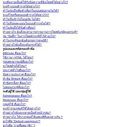
จะเพิ่มลายเซ็นต์ให้กับข้อความที่ฉันโพสต์ได้อย่างไร?
จะสร้างแบบสำรวจได้อย่างไร?
ทำไมฉันถึงเพิ่มตัวเลือกในแบบสอบถามไม่ได้?
จะแก้ไขหรือลบแบบสำรวจได้อย่างไร?
ทำไมถึงเข้าไปในบอร์ด ไม่ได้?
ทำไมถึงลงคะแนนในแบบสำรวจไม่ได้?
ทำไมฉันถึงได้รับคำเตือน?
ทำอย่างไร ฉันถึงจะสามารถรายงานการโพสต์แก่ผู้ดูแลกระทู้?
ปุ่ม “บันทึก” ในการโพสต์กระทู้มีไว้ทำอะไร?
ทำไมกระทู้ของฉันต้องรอการอนุมัติ?
ทำอย่างไรฉันถึงจะดันกระทู้ได้?
รูปแบบและชนิดของหัวข้อ
BBCode คืออะไร?
ใช้ภาษา HTML ได้ไหม?
รูปแสดงอารมณ์คืออะไร?
จะโพสต์รูปได้ไหม?
ประกาศทั่วไปคืออะไร?
ข้อความประกาศ คืออะไร?
หัวข้อ ปักหมุด คืออะไร?
หัวข้อถูกล็อก คืออะไร?
ไอคอนกระทู้คืออะไร?
ระดับผู้ใช้ และกลุ่มผู้ใช้
Administrator คืออะไร?
Moderator คืออะไร?
กลุ่มผู้ใช้ คืออะไร?
จะเข้าร่วมกลุ่มผู้ใช้ได้อย่างไร?
ทำอย่างไรฉันจะกลายเป็นหัวหน้ากลุ่ม?
ทำอย่างไง ให้บางกลุ่มผู้ใช้แสดงสีที่แตกต่างกัน ?
อะไรคือ “Default usergroup”?
อะไรคือ “รายชื่อสมาชิก” ?