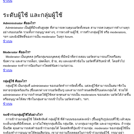
ข้างบน
ระดับผู้ใช้ และกลุ่มผู้ใช้
Administrator คืออะไร?
Administrator เป็นผู้ที่มีระดับสูงสุด ที่สามารถควบคุมบอร์ดทั้งหมด สามารถควบคุมการทำงานทุก
อย่างของบอร์ด รวมทั้งการอนุญาตต่างๆ, การหวงห้ามผู้ใช้, การสร้างกลุ่มผู้ใช้ หรือ moderators,
ฯลฯ และยังมีสิทธิ์ของการเป็น moderator ในทุก forum.
ข้างบน
Moderator คืออะไร?
Moderator เป็นบุคคล (หรือกลุ่มของบุคคล) ที่มีหน้าที่ตรวจสอบ บอร์ดสามารถแก้ไขหรือลบ
ข้อความ และสามารถล็อก, ปลดล็อก, ย้าย, ลบ และแยกหัวข้อใน บอร์ดที่ได้รับหน้าที่. โดยทั่วไป
moderator จะทำการป้องกันการโพสต์ข้อความก่อกวน.
ข้างบน
กลุ่มผู้ใช้ คืออะไร?
กลุ่มผู้ใช้ เป็นกลุ่มที่ administrator ของบอร์ดทำการจัดตั้งขึ้น. แต่ละผู้ใช้สามารถเป็นสมาชิกใน
หลายๆกลุ่มพร้อมกัน (ซึ่งแตกต่างจากบอร์ดอื่นๆ) และสามารถกำหนดสิทธิ์กับแต่ละกลุ่มได้. ช่วยให้
administrator สามารถกำหนดให้ผู้ใช้หลายๆคนสามารถเป็น moderators ของแต่ละ บอร์ดได้ง่ายขึ้น
หรืออนุญาตให้สมาชิกในกลุ่มสามารถเข้าไปใน บอร์ดส่วนตัว, ฯลฯ.
ข้างบน
จะเข้าร่วมกลุ่มผู้ใช้ได้อย่างไร?
การเข้าร่วมกลุ่มผู้ใช้ ให้คลิกลิงค์ กลุ่มผู้ใช้ ที่ด้านบนของแต่ละหน้า (ขึ้นอยู่กับรูปแบบที่ใช้) แล้วคุณ
จะเห็นกลุ่มที่มีทั้งหมด. อาจไม่ใช่ทุกกลุ่มที่เป็น กลุ่มเปิด, บางกลุ่มอาจถูกปิด และอาจถูกซ่อน. ถ้ากลุ่ม
นั้นเปิด คุณสามารถส่งคำขอเข้าร่วมกลุ่มได้ โดยคลิกที่ปุ่มเข้าร่วมกลุ่ม. moderator ของกลุ่มผู้ใช้นั้น
จะต้องทำการอนุญาตให้คุณเสียก่อน, เขาอาจถามถึงเหตุผลในการเข้าร่วมกลุ่มผู้ใช้. กรุณาอย่า