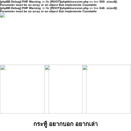
[phpBB Debug] PHP Warning
: in file
[ROOT]/phpbb/session.php
on line
590
:
sizeof():
Parameter must be an array or an object that implements Countable
[phpBB Debug] PHP Warning
: in file
[ROOT]/phpbb/session.php
on line
646
:
sizeof():
Parameter must be an array or an object that implements Countable
กระทู้ อยากบอก อยากเล่า