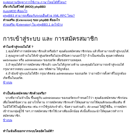
จะสอบถามปัญหาการใช้งาน ภาษาไทยได้ที่ไหน?
เกี่ยวกับโมดิไฟด์ (MOD) phpBB3
AutoMOD คืออะไร
phpBB3 สามารถเชื่อมกับระบบอื่นด้วย XML-RPC ไหม?
ส่วนเสริม (Extension) ของ phpBB คืออะไร
ส่วนเสริม (Extension) ใน phpBB3.1 อะไรบ้าง
การเข้าสู่ระบบ และ การสมัครสมาชิก
ทำไมเข้าสู่ระบบไม่ได้ ?
1.คุณได้ทำการสมัครสมาชิกแล้วหรือยัง? คุณต้องสมัครสมาชิกก่อน แล้วจึงสามารถเข้าสู่ระบบได้.
2.คุณถูกหวงห้ามไม่ให้เข้าสู่บอร์ดหรือไม่(จะมีข้อความบอกไว้)? ถ้าเป็นเช่นนั้น คุณควรติดต่อ
webmaster หรือ administrator ของบอร์ด เพื่อขอทราบเหตุผล.
3.ถ้าคุณได้ทำการสมัครสมาชิกแล้ว และไม่ได้ถูกหวงห้าม และคุณยังไม่สามารถเข้าสู่ระบบได้
กรุณาตรวจสอบ username และ รหัสผ่าน ให้ถูกต้อง.
4.ถ้ายังเข้าสู่ระบบไม่ได้อีก กรุณาติดต่อ administrator ของบอร์ด ว่าอาจมีการตั้งค่าที่ไม่ถูกต้อง
เกิดขึ้นในบอร์ด.
ข้างบน
จำเป็นต้องสมัครสมาชิกด้วยหรือ?
บางทีอาจไม่จำเป็น ขึ้นอยู่กับ administrator ของบอร์ดจะกำหนดไว้ว่า คุณต้องสมัครสมาชิกก่อน
เพื่อโพสต์ข้อความ อย่างไรก็ตาม การสมัครสมาชิกจะทำให้คุณสามารถใช้คุณลักษณะเพิ่มเติม ที่
ไม่มีให้ใช้ในผู้เยี่ยมชม เช่น การใช้รูปประจำตัว, ข้อความส่วนตัว, ส่ง email ให้ผู้ใช้อื่น, การสมัคร
เข้าร่วมกลุ่มผู้ใช้ ฯลฯ.การสมัครสมาชิกใช้เวลาเพียงเล็กน้อย ดังนั้นจึงแนะนำให้คุณควรทำการ
สมัครสมาชิก.
ข้างบน
ทำไมฉันถึงออกจากระบบโดยอัตโนมัติ?