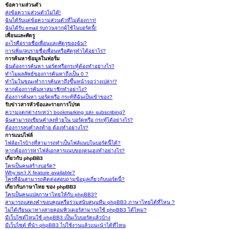
ข้อความส่วนตัว
ส่งข้อความส่วนตัวไม่ได้!
ฉันได้รับแต่ข้อความส่วนตัวที่ไม่ต้องการ!
ฉันได้รับ email รบกวนจากผู้ใช้ในบอร์ดนี้!
เพื่อนและศัตรู
อะไรคือรายชื่อเพื่อนและศัตรูของฉัน?
การเพิ่ม/ลบรายชื่อเพื่อนหรือศัตรูทำได้อย่าไร?
การค้นหาข้อมูลในฟอรั่ม
ฉันต้องการค้นหา บอร์ดหรือกระทู้ต้องทำอย่างไร?
ทำไมผลลัพธ์ของการค้นหาถึงเป็น 0 ?
ทำไมในขณะทำการค้นหาถึงขึ้นหน้าจอว่างเปล่า!?
หากต้องการค้นหาสมาชิกทำอย่าไง?
ต้องการค้นหา บอร์ดหรือ กระทู้ที่ฉันเป็นเข้าของ?
รับข่าวสารหัวข้อและรายการโปรด
ความแตกต่างระหว่า bookmarking และ subscribing?
ฉันสามารถเขียนคำลงท้ายใน บอร์ดหรือ กระทู้ได้อย่างไร?
ต้องการลบคำลงท้าย ต้องทำอย่างไร?
การแนบไฟล์
ไฟล์อะไรบ้างที่สามารถทำเป็นไฟล์แนบในบอร์ดนี้ได้?
หากต้องการหาไฟล์เอกสารแนบของตนเองทำอย่างไร?
เกี่ยวกับ phpBB3
ใครเป็นคนสร้างบอร์ด?
Why isn’t X feature available?
ใครที่ฉันสามารถติดต่อสอบถามข้อมูลเกี่ยวกับบอร์ดนี้?
เกี่ยวกับภาษาไทย ของ phpBB3
ใครเป็นคนแปลภาษาไทยให้กับ phpBB3?
สามารถแสดงคำขอบคุณหรือร่วมสนับสนุนทีม phpBB3 ภาษาไทยได้ที่ไหน ?
ไม่ได้เรียนมาทางสายคอมพิวเตอร์สามารถใช้ phpBB3 ได้ไหม?
มีเว็บไซต์ไหนใช้ phpBB3 เป็นเว็บบอร์ดแล้วบ้าง
มีเว็บไซต์ ที่นำ phpBB3 ไปใช้งานแล้วแนะนำได้ที่ไหน