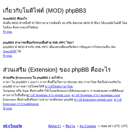
เกี่ยวกับโมดิไฟด์ (MOD) phpBB3
AutoMOD คืออะไร
มันคือ MOD ตัวหนึ่งที่ ทำให้เราสามารถติดตั้ง ลบ หรือ อัพเกรด MOD ตัวอื่นๆ ได้แบบอัตโนมัตื โดย
ไม่ต้อง ค้นหาและแก้ไฟล์เอง
ข้างบน
phpBB3 สามารถเชื่อมกับระบบอื่นด้วย XML-RPC ไหม?
phpBB3 มี MOD สำหรับ XML-RPC เพื่อแลกเปลี่ยนหรือจัดการข้อมูลจากโปรแกรมอื่น เช่น
OpenERP
ได้
ข้างบน
ส่วนเสริม (Extension) ของ phpBB คืออะไร
ส่วนเสริม (Extension) ใน phpBB3.1 อะไรบ้าง
ภาษา ใน phpBB3.1 มองว่า ภาษาอื่นที่ไม่ใช่ภาษาอังกฤษ เช่น ภาษาไทย ถือเป็นส่วนเสริมใน
phpBB สามารถดาวน์โหลดได้ที่
ดาวน์โหลดภาษาไทย
Template หรือ Style คือส่วนที่ทำให้เว็บบอร์ดของเรามีลักษณะเฉพาะ การแสดงผลต่างๆที่สีสันแต่
ต่างจากเว็บอื่นอื่นๆ
ดาวน์ Template จาก phpbb.com
,
ดาวน์ Template จาก t-template.com/
Extension คือส่วนที่เสริมความสามารถเดิมของ phpBB
ดาวน์ Extension phpbb.com
,
ดาวน์
Extension จาก buildinstore
ข้างบน
หน้าเว็บบอร์ด
ติดต่อเรา
ทีมงาน
ลบ Cookies
เขตเวลา UTC UTC