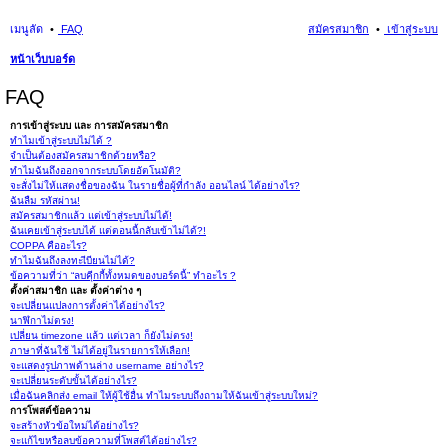
เมนูลัด
FAQ
สมัครสมาชิก
เข้าสู่ระบบ
หน้าเว็บบอร์ด
นห
FAQ
า
การเข้าสู่ระบบ และ การสมัครสมาชิก
ทำไมเข้าสู่ระบบไม่ได้ ?
จำเป็นต้องสมัครสมาชิกด้วยหรือ?
ทำไมฉันถึงออกจากระบบโดยอัตโนมัติ?
จะสั่งไม่ให้แสดงชื่อของฉัน ในรายชื่อผู้ที่กำลัง ออนไลน์ ได้อย่างไร?
ฉันลืม รหัสผ่าน!
สมัครสมาชิกแล้ว แต่เข้าสู่ระบบไม่ได้!
ฉันเคยเข้าสู่ระบบได้ แต่ตอนนี้กลับเข้าไม่ได้?!
COPPA คืออะไร?
ทำไมฉันถึงลงทะเีบียนไม่ได้?
ข้อความที่ว่า “ลบคุีกกี้ทั้งหมดของบอร์ดนี้” ทำอะไร ?
ตั้งค่าสมาชิก และ ตั้งค่าต่าง ๆ
จะเปลี่ยนแปลงการตั้งค่าได้อย่างไร?
นาฬิกาไม่ตรง!
เปลี่ยน timezone แล้ว แต่เวลา ก็ยังไม่ตรง!
ภาษาที่ฉันใช้ ไม่ได้อยู่ในรายการให้เลือก!
จะแสดงรูปภาพด้านล่าง username อย่างไร?
จะเปลี่ยนระดับขั้นได้อย่างไร?
เมื่อฉันคลิกส่ง email ให้ผู้ใช้อื่น ทำไมระบบถึงถามให้ฉันเข้าสู่ระบบใหม่?
การโพสต์ข้อความ
จะสร้างหัวข้อใหม่ได้อย่างไร?
จะแก้ไขหรือลบข้อความที่โพสต์ได้อย่างไร?