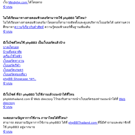
เว็บ
Mindphp.com
ได้โดยตรง
ข้างบน
ไม่ได้เรียนมาทางสายคอมพิวเตอร์สามารถใช้ phpBB3 ได้ไหม?
ไม่ได้เรียนทางสายคอมพิวเตอร์มาโดยตรงก็สามารถติดตั้งและดูแลบริหารเว็บบอร์ดได้ แต่ท่านควร
ศึกษาหา
ความรู้เกี่ยวกับคำศัพท์
ความรู้คอมพิวเตอร์พื้นฐานเพิ่มเติม
ข้างบน
มีเว็บไซต์ไหนใช้ phpBB3 เป็นเว็บบอร์ดแล้วบ้าง
บาลเก็ตบอล
บ้านที่อยู่อาศัย
เครื่องใช้ไฟฟ้า
เว็บบอร์ดหางาน
เว็บบอร์ดกีฬา
เว็บบอร์ดเกษตร
เว็บบอร์ดท่องเที่ยว
phpBB Showcase ฯลฯ..
ข้างบน
มีเว็บไซต์ ที่นำ phpBB3 ไปใช้งานแล้วแนะนำได้ที่ไหน
phpbbthailand.com มี Web directory ไว้รองรับสามารถนำเว็บบอร์ดของท่านแนะนำได้ที่
Web
directory
ข้างบน
จะสอบถามปัญหาการใช้งาน ภาษาไทยได้ที่ไหน?
สามารถ สอบถามปัญหาการใช้งาน phpBB3 ได้ที่
phpBBThailand.com
ที่นี่มีคำถามและสมาชิกที่
ใช้ phpBB3 อยู่มากมาย
ข้างบน