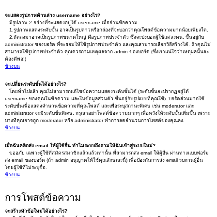
จะแสดงรูปภาพด้านล่าง username อย่างไร?
มีรูปภาพ 2 อย่างที่จะแสดงอยู่ใต้ username เมื่ออ่านข้อความ.
1.รูปภาพแสดงระดับขั้น อาจเป็นรูปดาวหรือกล่องที่จะบอกว่าคุณโพสต์ข้อความมากน้อยเพียงใด.
2.ถัดลงมาอาจเป็นรูปภาพขนาดใหญ่ คือรูปภาพประจำตัว ซึ่งจะบ่งบอกผู้ใช้แต่ละคน. ขึ้นอยู่กับ
administrator ของบอร์ด ที่จะยอมให้ใช้รูปภาพประจำตัว และคุณสามารถเลือกวิธีสร้างได้. ถ้าคุณไม่
สามารถใช้รูปภาพประจำตัว คุณควรถามเหตุผลจาก admin ของบอร์ด (ซึ่งเราแน่ใจว่าเหตุผลนั้นจะ
ต้องดีพอ!)
ข้างบน
จะเปลี่ยนระดับขั้นได้อย่างไร?
โดยทั่วไปแล้ว คุณไม่สามารถแก้ไขข้อความแสดงระดับขั้นได้ (ระดับขั้นจะปรากฏอยู่ใต้
username ของคุณในข้อความ และในข้อมูลส่วนตัว ขึ้นอยู่กับรูปแบบที่คุณใช้). บอร์ดส่วนมากใช้
ระดับขั้นเพื่อแสดงจำนวนข้อความที่คุณโพสต์ และเพื่อระบุสถานะพิเศษ เช่น moderator และ
administrator จะมีระดับขั้นพิเศษ. กรุณาอย่าโพสต์ข้อความมากๆ เพื่อหวังให้ระดับขั้นเพิ่มขึ้น เพราะ
บางทีคุณอาจถูก moderator หรือ administrator ทำการลดจำนวนการโพสต์ของคุณลง.
ข้างบน
เมื่อฉันคลิกส่ง email ให้ผู้ใช้อื่น ทำไมระบบถึงถามให้ฉันเข้าสู่ระบบใหม่?
ขออภัย เฉพาะผู้ใช้ที่สมัครสมาชิกแล้วแล้วเท่านั้น ที่สามารถส่ง email ให้ผู้อื่น ผ่านทางแบบฟอร์ม
ส่ง email ของบอร์ด (ถ้า admin อนุญาตให้ใช้คุณลักษณะนี้) เพื่อป้องกันการส่ง email รบกวนผู้อื่น
โดยผู้ใช้ที่ไม่ระบุชื่อ.
ข้างบน
การโพสต์ข้อความ
จะสร้างหัวข้อใหม่ได้อย่างไร?