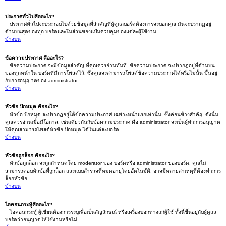
ประกาศทั่วไปคืออะไร?
ประกาศทั่วไปจะประกอบไปด้วยข้อมูลที่สำคัญที่ผู้ดูแลบอร์ดต้องการจะบอกคุณ มันจะปรากฏอยู่
ด้านบนสุดของทุก บอร์ดและในส่วนของแป้นควบคุมของแต่ละผู้ใช้งาน
ข้างบน
ข้อความประกาศ คืออะไร?
ข้อความประกาศ จะมีข้อมูลสำคัญ ที่คุณควรอ่านทันที. ข้อความประกาศ จะปรากฏอยู่ที่ด้านบน
ของทุกหน้าใน บอร์ดที่มีการโพสต์ไว้. ซึ่งคุณจะสามารถโพสต์ข้อความประกาศได้หรือไม่นั้น ขึ้นอยู่
กับการอนุญาตของ administrator.
ข้างบน
หัวข้อ ปักหมุด คืออะไร?
หัวข้อ ปักหมุด จะปรากฏอยู่ใต้ข้อความประกาศ เฉพาะหน้าแรกเท่านั้น. ซึ่งค่อนข้างสำคัญ ดังนั้น
คุณควรอ่านเมื่อมีโอกาส. เช่นเดียวกันกับข้อความประกาศ คือ administrator จะเป็นผู้ทำการอนุญาต
ให้คุณสามารถโพสต์หัวข้อ ปักหมุด ได้ในแต่ละบอร์ด.
ข้างบน
หัวข้อถูกล็อก คืออะไร?
หัวข้อถูกล็อก จะถูกกำหนดโดย moderator ของ บอร์ดหรือ administrator ของบอร์ด. คุณไม่
สามารถตอบหัวข้อที่ถูกล็อก และแบบสำรวจที่หมดอายุโดยอัตโนมัติ. อาจมีหลายสาเหตุที่ต้องทำการ
ล็อกหัวข้อ.
ข้างบน
ไอคอนกระทู้คืออะไร?
ไอคอนกระทู้ ผู้เขียนต้องการระบุเพื่อเป็นสัญลักษณ์ หรือเครื่องบอกทางแก่ผู้ใช้ ทั้งนี้ขึ้นอยู่กับผู้ดูแล
บอร์ดว่าอนุญาตให้ใช้งานหรือไม่