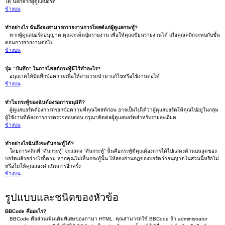
ได้ นอกจากผู้ดูแลบอร์ด
ข้างบน
ทำอย่างไร ฉันถึงจะสามารถรายงานการโพสต์แก่ผู้ดูแลกระทู้?
หากผู้ดูแลบอร์ดอนุญาต คุณจะเห็นปุ่มรายงาน เพื่อให้คุณเขียนรายงานได้ เมื่อคุณคลิกจะพบกับขั้น
ตอนการรายงานต่อไป
ข้างบน
ปุ่ม “บันทึก” ในการโพสต์กระทู้มีไว้ทำอะไร?
อนุณาตให้บันทึกข้อความเพื่อให้สามารถนำมาแก้ไขหรือใช้งานต่อได้
ข้างบน
ทำไมกระทู้ของฉันต้องรอการอนุมัติ?
ผู้ดูแลบอร์ดต้องการกรอกข้อความที่คุณโพสต์ก่อน อาจเป็นไปได้ว่าผู้ดุแลบอร์ดให้คุณไปอยู่ในกลุ่ม
ผู้ใช้งานที่ต้องการการตรวจสอบก่อน กรุณาติดต่อผู้ดูแลบอร์ดสำหรับรายละเอียด
ข้างบน
ทำอย่างไรฉันถึงจะดันกระทู้ได้?
โดยการคลิกที่ “ดันกระทู้” จะแสดง “ดันกระทู้” นั้นคือกระทู้ที่คุณต้องการได้ไปแสดงด้านบนสุดของ
บอร์ดแล้วอย่างไรก็ตาม หากคุณไม่เห็นกระทู้นั้น ให้ลองอ่านกฏของบอร์ดว่าอนุญาตในส่วนนี้หรือไม่
หรือไม่ให้คุณลองดำเนินการอีกครั้ง
ข้างบน
รูปแบบและชนิดของหัวข้อ
BBCode คืออะไร?
BBCode คือส่วนเพิ่มเติมพิเศษของภาษา HTML. คุณสามารถใช้ BBCode ถ้า administrator