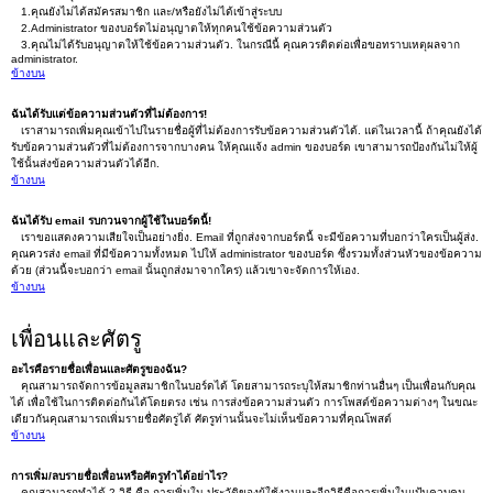
1.คุณยังไม่ได้สมัครสมาชิก และ/หรือยังไม่ได้เข้าสู่ระบบ
2.Administrator ของบอร์ดไม่อนุญาตให้ทุกคนใช้ข้อความส่วนตัว
3.คุณไม่ได้รับอนุญาตให้ใช้ข้อความส่วนตัว. ในกรณีนี้ คุณควรติดต่อเพื่อขอทราบเหตุผลจาก
administrator.
ข้างบน
ฉันได้รับแต่ข้อความส่วนตัวที่ไม่ต้องการ!
เราสามารถเพิ่มคุณเข้าไปในรายชื่อผู้ที่ไม่ต้องการรับข้อความส่วนตัวได้. แต่ในเวลานี้ ถ้าคุณยังได้
รับข้อความส่วนตัวที่ไม่ต้องการจากบางคน ให้คุณแจ้ง admin ของบอร์ด เขาสามารถป้องกันไม่ให้ผู้
ใช้นั้นส่งข้อความส่วนตัวได้อีก.
ข้างบน
ฉันได้รับ email รบกวนจากผู้ใช้ในบอร์ดนี้!
เราขอแสดงความเสียใจเป็นอย่างยิ่ง. Email ที่ถูกส่งจากบอร์ดนี้ จะมีข้อความที่บอกว่าใครเป็นผู้ส่ง.
คุณควรส่ง email ที่มีข้อความทั้งหมด ไปให้ administrator ของบอร์ด ซึ่งรวมทั้งส่วนหัวของข้อความ
ด้วย (ส่วนนี้จะบอกว่า email นั้นถูกส่งมาจากใคร) แล้วเขาจะจัดการให้เอง.
ข้างบน
เพื่อนและศัตรู
อะไรคือรายชื่อเพื่อนและศัตรูของฉัน?
คุณสามารถจัดการข้อมูลสมาชิกในบอร์ดได้ โดยสามารถระบุให้สมาชิกท่านอื่นๆ เป็นเพื่อนกับคุณ
ได้ เพื่อใช้ในการติดต่อกันได้โดยตรง เช่น การส่งข้อความส่วนตัว การโพสต์ข้อความต่างๆ ในขณะ
เดียวกันคุณสามารถเพิ่มรายชื่อศัตรูได้ ศัตรูท่านนั้นจะไม่เห็นข้อความที่คุณโพสต์
ข้างบน
การเพิ่ม/ลบรายชื่อเพื่อนหรือศัตรูทำได้อย่าไร?
คุณสามารถทำได้ 2 วิธี คือ การเพิ่มใน ประวัติของผู้ใช้งานและอีกวิธีคือการเพิ่มในแป้นควบคุม