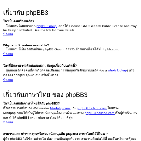
เกี่ยวกับ phpBB3
ใครเป็นคนสร้างบอร์ด?
โปรแกรมนี้พัฒนาจาก
phpBB Group
. ภายใต้ License GNU General Public License and may
be freely distributed. See the link for more details.
ข้างบน
Why isn’t X feature available?
โปรแกรมนี้เป็น ลิขสิทธ์ของ phpBB Group. สาารถเข้าชมเวบไซต์ได้ที่ phpbb.com.
ข้างบน
ใครที่ฉันสามารถติดต่อสอบถามข้อมูลเกี่ยวกับบอร์ดนี้?
ผู้ดูแลบอร์ดคือคนที่คุณต้อติดต่อเมื่อต้องการข้อมูลหรือติชมเวบบอร์ด (do a
whois lookup
) หรือ
ติดต่อจากกลุ่มที่คุณนำเวบบอร์ดนี้ไปวาง
ข้างบน
เกี่ยวกับภาษาไทย ของ phpBB3
ใครเป็นคนแปลภาษาไทยให้กับ phpBB3?
เป็นความร่วมมือของ Webmaster
Mindphp.com
และ
phpBBThailand.com
โดยทาง
Mindphp.com ได้เป็นผู้ให้การสนับสนุนเรื่องการเงิน และทาง
phpBBThailand.com
เป็นผู้ดำเนินการ
และทำให้ phpBB3 เหมาะกับภาษาไทยให้มากที่สุด
ข้างบน
สามารถแสดงคำขอบคุณหรือร่วมสนับสนุนทีม phpBB3 ภาษาไทยได้ที่ไหน ?
ผู้นำ phpBB3 ไปใช้งานท่านใด ต้องการสนับสนุนทีมงาน สามารถติดต่อได้ที่ เบอร์โทรในกระทู้ของ