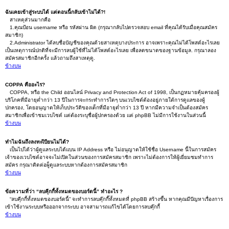
ฉันเคยเข้าสู่ระบบได้ แต่ตอนนี้กลับเข้าไม่ได้?!
สาเหตุส่วนมากคือ
1.คุณป้อน username หรือ รหัสผ่าน ผิด (กรุณากลับไปตรวจสอบ email ที่คุณได้รับเมื่อคุณสมัคร
สมาชิก)
2.Administrator ได้ลบชื่อบัญชีของคุณด้วยสาเหตุบางประการ อาจเพราะคุณไม่ได้โพสต์อะไรเลย
เป็นเหตุการณ์ปกติที่จะมีการลบผู้ใช้ที่ไม่ได้โพสต์อะไรเลย เพื่อลดขนาดของฐานข้อมูล. กรุณาลอง
สมัครสมาชิกอีกครั้ง แล้วถามถึงสาเหตุดู.
ข้างบน
COPPA คืออะไร?
COPPA, หรือ the Child ออนไลน์ Privacy and Protection Act of 1998, เป็นกฏหมายคุ้มครองผู้
บริโภคที่มีอายุต่ำกว่า 13 ปีในการจะกระทำการใดๆ บนเวบไซต์ต้องอยู่ภายใต้การดูแลของผู้
ปกครอง, โดยอนุญาตให้เก็บประวัติของเด็กที่มีอายุต่ำกว่า 13 ปี หากมีความจำเป็นต้องสมัคร
สมาชิกเพื่อเข้าชมเวบไซต์ แต่ต้องระบุชื่อผู้ปกครองด้วย แต่ phpBB ไม่มีการใช้งานในส่วนนี้
ข้างบน
ทำไมฉันถึงลงทะเีบียนไม่ได้?
เป็นไปได้ว่าผู้ดูแลระบบได้แบน IP Address หรือ ไม่อนุญาตให้ใช้ชื่อ Username นี้ในการสมัคร
เจ้าของเวบไซต์อาจจะไม่เปิดในส่วนของการสมัครสมาชิก เพราะไม่ต้องการให้ผู้เยี่ยมชมทำการ
สมัคร กรุณาติดต่อผู็ดูแลระบบหากต้องการสมัครสมาชิก
ข้างบน
ข้อความที่ว่า “ลบคุีกกี้ทั้งหมดของบอร์ดนี้” ทำอะไร ?
“ลบคุีกกี้ทั้งหมดของบอร์ดนี้” จะทำการลบคุ๊กกี๊ทั้งหมดที่ phpBB สร้างขึ้น หากคุณมีปัญหาเรื่องการ
เข้าใช้งานระบบหรือออกจากระบบ อาจสามารถแก้ไขได้โดยการลบคุ๊กกี้
ข้างบน