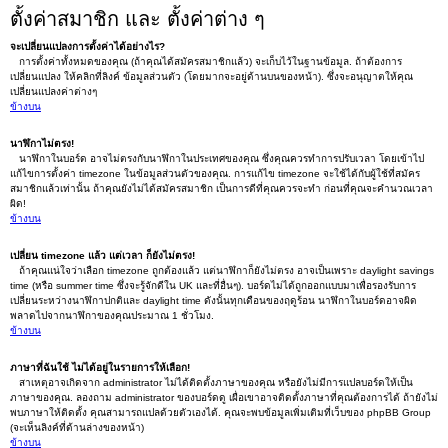
ตั้งค่าสมาชิก และ ตั้งค่าต่าง ๆ
จะเปลี่ยนแปลงการตั้งค่าได้อย่างไร?
การตั้งค่าทั้งหมดของคุณ (ถ้าคุณได้สมัครสมาชิกแล้ว) จะเก็บไว้ในฐานข้อมูล. ถ้าต้องการ
เปลี่ยนแปลง ให้คลิกที่ลิงค์ ข้อมูลส่วนตัว (โดยมากจะอยู่ด้านบนของหน้า). ซึ่งจะอนุญาตให้คุณ
เปลี่ยนแปลงค่าต่างๆ
ข้างบน
นาฬิกาไม่ตรง!
นาฬิกาในบอร์ด อาจไม่ตรงกับนาฬิกาในประเทศของคุณ ซึ่งคุณควรทำการปรับเวลา โดยเข้าไป
แก้ไขการตั้งค่า timezone ในข้อมูลส่วนตัวของคุณ. การแก้ไข timezone จะใช้ได้กับผู้ใช้ที่สมัคร
สมาชิกแล้วเท่านั้น ถ้าคุณยังไม่ได้สมัครสมาชิก เป็นการดีที่คุณควรจะทำ ก่อนที่คุณจะคำนวณเวลา
ผิด!
ข้างบน
เปลี่ยน timezone แล้ว แต่เวลา ก็ยังไม่ตรง!
ถ้าคุณแน่ใจว่าเลือก timezone ถูกต้องแล้ว แต่นาฬิกาก็ยังไม่ตรง อาจเป็นเพราะ daylight savings
time (หรือ summer time ซึ่งจะรู้จักดีใน UK และที่อื่นๆ). บอร์ดไม่ได้ถูกออกแบบมาเพื่อรองรับการ
เปลี่ยนระหว่างนาฬิกาปกติและ daylight time ดังนั้นทุกเดือนของฤดูร้อน นาฬิกาในบอร์ดอาจผิด
พลาดไปจากนาฬิกาของคุณประมาณ 1 ชั่วโมง.
ข้างบน
ภาษาที่ฉันใช้ ไม่ได้อยู่ในรายการให้เลือก!
สาเหตุอาจเกิดจาก administrator ไม่ได้ติดตั้งภาษาของคุณ หรือยังไม่มีการแปลบอร์ดให้เป็น
ภาษาของคุณ. ลองถาม administrator ของบอร์ดดู เผื่อเขาอาจติดตั้งภาษาที่คุณต้องการได้ ถ้ายังไม่
พบภาษาให้ติดตั้ง คุณสามารถแปลด้วยตัวเองได้. คุณจะพบข้อมูลเพิ่มเติมที่เว็บของ phpBB Group
(จะเห็นลิงค์ที่ด้านล่างของหน้า)
ข้างบน