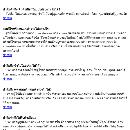
ทำไมฉันถึงเพิ่มตัวเลือกในแบบสอบถามไม่ได้?
ตัวเลือกในแบบสอบถามถูกจำกัดด้วยผู้ดูแลบอร์ด หากต้องการเพิ่มตัวเลือก กรุณาติดต่อผู้ดูแลบอร์ด
ข้างบน
จะแก้ไขหรือลบแบบสำรวจได้อย่างไร?
ผู้ที่เป็นคนโพสต์ข้อความ, moderator หรือ admin ของบอร์ด สามารถแก้ไขแบบสำรวจได้. ให้คลิก
แก้ไขข้อความแรกของหัวข้อ (ซึ่งจะมีแบบสำรวจอยู่ในนั้น). ถ้ายังไม่มีใครลงคะแนน คุณสามารถลบ
หรือแก้ไขตัวเลือกของแบบสำรวจได้ แต่ถ้ามีผู้ทำการลงคะแนนแล้ว เฉพาะ moderators หรือ
administrators เท่านั้นที่สามารถแก้ไขหรือลบได้. เพื่อป้องกันไม่ให้ผู้ใช้แก้ไขตัวเลือกหลังจากลง
คะแนนไปแล้ว
ข้างบน
ทำไมถึงเข้าไปในบอร์ด ไม่ได้?
บางบอร์ดอาจจำกัดให้กับผู้ใช้บางคนหรือบางกลุ่ม. ถ้าจะเข้าไปดู, อ่าน, โพสต์, ฯลฯ คุณจะต้องได้
รับการอนุญาตพิเศษ จาก moderator หรือ admin ของบอร์ด. คุณควรติดต่อเขาเพื่อขออนุญาต
ข้างบน
ทำไมถึงลงคะแนนในแบบสำรวจไม่ได้?
เฉพาะผู้ใช้ที่สมัครสมาชิกแล้วเท่านั้น ที่สามารถลงคะแนนในแบบสำรวจ (เพื่อป้องกันผลคะแนนที่
ไม่ตรงความจริง). ถ้าคุณสมัครสมาชิกแล้ว แต่ยังไม่สามารถลงคะแนนได้ บางทีคุณอาจไม่ได้รับสิทธิ์
ให้ลงคะแนน.
ข้างบน
ทำไมฉันถึงได้รับคำเตือน?
บางบอร์ดผู้ดูแลระบบกำหนดกฏบางอย่างขึ้น ถ้าคุณทำผิดกฏ มันจะเป็นเหตุให้คุณได้รับคำเตือน
กรุณาติดต่อผู้ดูแลบอร์ด หากคุณได้รับคำแจ้งเตือน ทาง phpBB ไม่สามารถให้คำเตือนได้ๆ กับคุณ