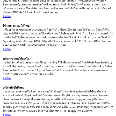
อนุญาต (คุณสามารถสั่งไม่ให้ใช้ BBCode ในแต่ละข้อความโพสต์ ได้ที่แบบฟอร์มสำหรับพิมพ์
ข้อความโพสต์). BBCode จะคล้ายกับรูปแบบ HTML คือคำสั่งจะอยู่ในเครื่องหมาย [ และ ] แทน
เครื่องหมาย < และ> ซึ่งจะใช้ควบคุมข้อความที่อยู่ระหว่างคำสั่งเปิดและปิด. คุณมารถอ่านข้อมูลเพิ่ม
เติมของ BBCode ได้ที่หน้าสำหรับโพสต์ข้อความ.
ข้างบน
ใช้ภาษา HTML ได้ไหม?
ขึ้นอยู่กับ administrator ว่าจะอนุญาตด้วยหรือไม่ ซึ่งเขามีสิทธิ์ควบคุมได้ทั้งหมด. ถ้าคุณได้รับ
อนุญาตให้ใช้ คุณจะพบว่าสามารถใช้คำสั่ง HTML ได้เพียงบางคำสั่งเท่านั้น. เพื่อ ความปลอดภัย ใน
การป้องกันผู้ใช้ ที่พยายามรบกวนการทำงานของบอร์ด โดยใช้คำสั่งที่อาจทำลายรูปแบบหรือสร้าง
ปัญหาอื่นๆ. ถ้าการใช้ภาษา HTML ได้ถูกเปิดใช้งาน คุณสามารถสั่งให้ไม่ใช้ภาษา HTML ในแต่ละ
ข้อความโพสต์ ได้ที่แบบฟอร์มสำหรับพิมพ์ข้อความโพสต์.
ข้างบน
รูปแสดงอารมณ์คืออะไร?
รูปรอยยิ้ม หรือรูปแสดงอารมณ์ เป็นรูปภาพเล็กๆ ที่ใช้เพื่อแสดงอารมณ์ โดยใช้รหัสพิเศษสั้นๆเช่น :)
หมายถึงมีความสุข, :( หมายถึงเศร้า. รายการรูปแสดงอารมณ์ทั้งหมดจะอยู่ในแบบฟอร์มสำหรับพิมพ์
ข้อความโพสต์. พยายามอย่าใช้รูปรอยยิ้มมากเกินไป เพราะจะทำให้อ่านได้ยาก และ moderator
อาจทำการพิจารณาแก้ไขหรือลบข้อความนั้น
ข้างบน
จะโพสต์รูปได้ไหม?
คุณสามารถแสดงรูปในข้อความของคุณได้. ถ้าคุณไม่พบกล่องสำหรับแนบไฟล์ขึ้นบอร์ด คุณ
สามารถเชื่อมโยงไปยังรูปภาพที่เก็บไว้บน web server อื่นๆได้ เช่น http://www.some-unknown-
place.net/my-picture.gif ซึ่งจะต้องไม่เป็นรูปภาพที่ต้องใช้ระบบการอนุญาต เช่น รูปในกล่อง
จดหมายของ hotmail หรือ yahoo, เว็บที่มีการป้องกันโดยใช้ รหัสผ่าน, ฯลฯ. คุณไม่สามารถเชื่อม
โยงไปยังรูปภาพที่อยู่บนเครื่อง PC ของคุณ (ยกเว้นว่าจะเป็น server สาธารณะ). การแสดงรูปภาพ ให้
ใช้ BBCode ด้วยคำสั่ง [img] หรือใช้คำสั่งในภาษา HTML (ถ้าคุณได้รับอนุญาต).
ข้างบน