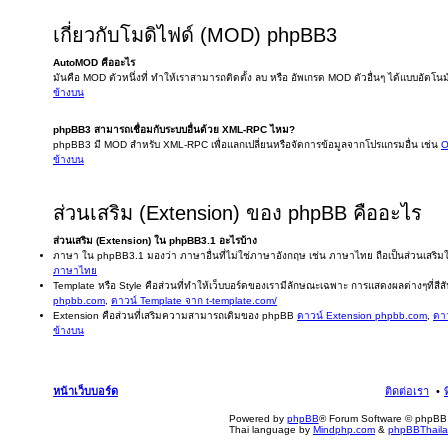
เกี่ยวกับโมดิไฟด์ (MOD) phpBB3
AutoMOD คืออะไร
มันคือ MOD ตัวหนึ่งที่ ทำให้เราสามารถติดตั้ง ลบ หรือ อัพเกรด MOD ตัวอื่นๆ ได้แบบอัตโนม
ข้างบน
phpBB3 สามารถเชื่อมกับระบบอื่นด้วย XML-RPC ไหม?
phpBB3 มี MOD สำหรับ XML-RPC เพื่อแลกเปลี่ยนหรือจัดการข้อมูลจากโปรแกรมอื่น เช่น
O
ข้างบน
ส่วนเสริม (Extension) ของ phpBB คืออะไร
ส่วนเสริม (Extension) ใน phpBB3.1 อะไรบ้าง
ภาษา ใน phpBB3.1 มองว่า ภาษาอื่นที่ไม่ใช่ภาษาอังกฤษ เช่น ภาษาไทย ถือเป็นส่วนเสร
ภาษาไทย
Template หรือ Style คือส่วนที่ทำให้เว็บบอร์ดของเรามีลักษณะเฉพาะ การแสดงผลต่างๆที่สีสัน
phpbb.com
,
ดาวน์ Template จาก t-template.com/
Extension คือส่วนที่เสริมความสามารถเดิมของ phpBB
ดาวน์ Extension phpbb.com
,
ดาว
ข้างบน
หน้าเว็บบอร์ด
ติดต่อเรา
Powered by
phpBB
® Forum Software © phpBB 
Thai language by
Mindphp.com
&
phpBBThail