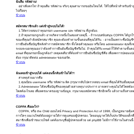
ฉันลืม รหัสผ่าน!
อย่าเพิ่งตกใจ! ถ้าคุณลืม รหัสผ่าน จริงๆ คุณสามารถขออันใหม่ได้. ให้ไปที่หน้าสำหรับเข้า
ไปเรื่อยๆ
ข้างบน
สมัครสมาชิกแล้ว แต่เข้าสู่ระบบไม่ได้!
1.ให้ตรวจสอบว่าคุณกรอก username และ รหัสผ่าน ที่ถูกต้อง.
2.ถ้าคุณกรอกถูกแล้ว อาจเกิดจากหนึ่งในสองสาเหตุนี้. - ถ้าระบบสนับสนุน COPPA ได้ถูกใช้ง
ขณะที่คุณกำลังสมัครสมาชิก คุณจะต้องทำตามขั้นตอนที่คุณได้รับ. - อาจเป็นเพราะชื่อบัญชี
การยืนยันชื่อบัญชีหลังทำการสมัครสมาชิก ทั้งโดยตัวคุณเอง หรือโดย administrator คุณจึงจ
ระบบจะบอกคุณเองว่าต้องทำการยืนยันชื่อบัญชีหรือไม่. ถ้าคุณได้รับ email ก็ให้ทำตามขั้นตอน
email ที่คุณกรอกนั้นถูกต้อง? เหตุผลเดียวที่ต้องทำการยืนยันชื่อบัญชีคือ เพื่อลดการปลอมแปลง
ต้อง กรุณาติดต่อ administrator ของบอร์ด.
ข้างบน
ฉันเคยเข้าสู่ระบบได้ แต่ตอนนี้กลับเข้าไม่ได้?!
สาเหตุส่วนมากคือ
1.คุณป้อน username หรือ รหัสผ่าน ผิด (กรุณากลับไปตรวจสอบ email ที่คุณได้รับเมื่อคุณ
2.Administrator ได้ลบชื่อบัญชีของคุณด้วยสาเหตุบางประการ อาจเพราะคุณไม่ได้โพสต์อะไรเลย
โพสต์อะไรเลย เพื่อลดขนาดของฐานข้อมูล. กรุณาลองสมัครสมาชิกอีกครั้ง แล้วถามถึงสาเหตุ
ข้างบน
COPPA คืออะไร?
COPPA, หรือ the Child ออนไลน์ Privacy and Protection Act of 1998, เป็นกฏหมายคุ้มคร
การใดๆ บนเวบไซต์ต้องอยู่ภายใต้การดูแลของผู้ปกครอง, โดยอนุญาตให้เก็บประวัติของเด็กที
สมาชิกเพื่อเข้าชมเวบไซต์ แต่ต้องระบุชื่อผู้ปกครองด้วย แต่ phpBB ไม่มีการใช้งานในส่วนนี้
ข้างบน