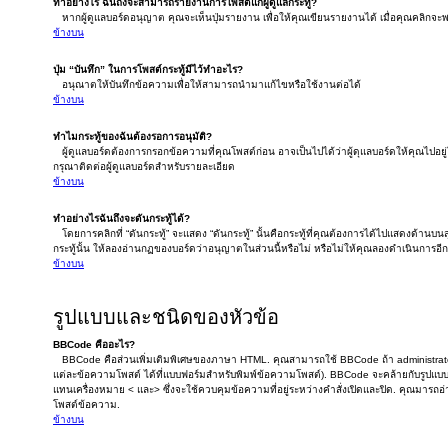
ทำอย่างไร ฉันถึงจะสามารถรายงานการโพสต์แก่ผู้ดูแลกระทู้?
หากผู้ดูแลบอร์ดอนุญาต คุณจะเห็นปุ่มรายงาน เพื่อให้คุณเขียนรายงานได้ เมื่อคุณคลิกจ
ข้างบน
ปุ่ม “บันทึก” ในการโพสต์กระทู้มีไว้ทำอะไร?
อนุณาตให้บันทึกข้อความเพื่อให้สามารถนำมาแก้ไขหรือใช้งานต่อได้
ข้างบน
ทำไมกระทู้ของฉันต้องรอการอนุมัติ?
ผู้ดูแลบอร์ดต้องการกรอกข้อความที่คุณโพสต์ก่อน อาจเป็นไปได้ว่าผู้ดุแลบอร์ดให้คุณไปอยู
กรุณาติดต่อผู้ดูแลบอร์ดสำหรับรายละเอียด
ข้างบน
ทำอย่างไรฉันถึงจะดันกระทู้ได้?
โดยการคลิกที่ “ดันกระทู้” จะแสดง “ดันกระทู้” นั้นคือกระทู้ที่คุณต้องการได้ไปแสดงด้านบ
กระทู้นั้น ให้ลองอ่านกฏของบอร์ดว่าอนุญาตในส่วนนี้หรือไม่ หรือไม่ให้คุณลองดำเนินการอีกค
ข้างบน
รูปแบบและชนิดของหัวข้อ
BBCode คืออะไร?
BBCode คือส่วนเพิ่มเติมพิเศษของภาษา HTML. คุณสามารถใช้ BBCode ถ้า administrato
แต่ละข้อความโพสต์ ได้ที่แบบฟอร์มสำหรับพิมพ์ข้อความโพสต์). BBCode จะคล้ายกับรูปแบบ H
แทนเครื่องหมาย < และ> ซึ่งจะใช้ควบคุมข้อความที่อยู่ระหว่างคำสั่งเปิดและปิด. คุณมารถอ่
โพสต์ข้อความ.
ข้างบน