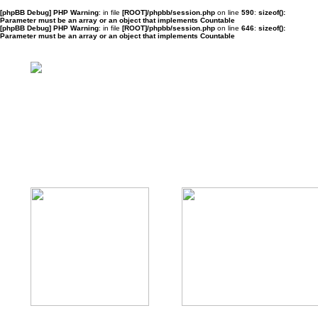
[phpBB Debug] PHP Warning
: in file
[ROOT]/phpbb/session.php
on line
590
:
sizeof():
Parameter must be an array or an object that implements Countable
[phpBB Debug] PHP Warning
: in file
[ROOT]/phpbb/session.php
on line
646
:
sizeof():
Parameter must be an array or an object that implements Countable