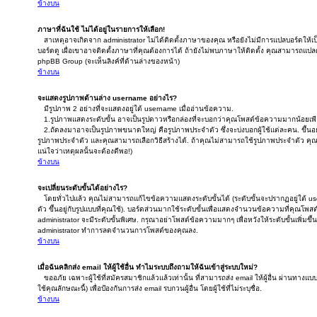
ข้างบน
ภาษาที่ฉันใช้ ไม่ได้อยู่ในรายการให้เลือก!
สาเหตุอาจเกิดจาก administrator ไม่ได้ติดตั้งภาษาของคุณ หรือยังไม่มีการแปลบอร์ดให้
บอร์ดดู เผื่อเขาอาจติดตั้งภาษาที่คุณต้องการได้ ถ้ายังไม่พบภาษาให้ติดตั้ง คุณสามารถแปลด้
phpBB Group (จะเห็นลิงค์ที่ด้านล่างของหน้า)
ข้างบน
จะแสดงรูปภาพด้านล่าง username อย่างไร?
มีรูปภาพ 2 อย่างที่จะแสดงอยู่ใต้ username เมื่ออ่านข้อความ.
1.รูปภาพแสดงระดับขั้น อาจเป็นรูปดาวหรือกล่องที่จะบอกว่าคุณโพสต์ข้อความมากน้อยเพ
2.ถัดลงมาอาจเป็นรูปภาพขนาดใหญ่ คือรูปภาพประจำตัว ซึ่งจะบ่งบอกผู้ใช้แต่ละคน. ขึ้นอยู่
รูปภาพประจำตัว และคุณสามารถเลือกวิธีสร้างได้. ถ้าคุณไม่สามารถใช้รูปภาพประจำตัว คุ
แน่ใจว่าเหตุผลนั้นจะต้องดีพอ!)
ข้างบน
จะเปลี่ยนระดับขั้นได้อย่างไร?
โดยทั่วไปแล้ว คุณไม่สามารถแก้ไขข้อความแสดงระดับขั้นได้ (ระดับขั้นจะปรากฏอยู่ใต้
ตัว ขึ้นอยู่กับรูปแบบที่คุณใช้). บอร์ดส่วนมากใช้ระดับขั้นเพื่อแสดงจำนวนข้อความที่คุณโพส
administrator จะมีระดับขั้นพิเศษ. กรุณาอย่าโพสต์ข้อความมากๆ เพื่อหวังให้ระดับขั้นเพิ่มข
administrator ทำการลดจำนวนการโพสต์ของคุณลง.
ข้างบน
เมื่อฉันคลิกส่ง email ให้ผู้ใช้อื่น ทำไมระบบถึงถามให้ฉันเข้าสู่ระบบใหม่?
ขออภัย เฉพาะผู้ใช้ที่สมัครสมาชิกแล้วแล้วเท่านั้น ที่สามารถส่ง email ให้ผู้อื่น ผ่านทางแ
ใช้คุณลักษณะนี้) เพื่อป้องกันการส่ง email รบกวนผู้อื่น โดยผู้ใช้ที่ไม่ระบุชื่อ.
ข้างบน