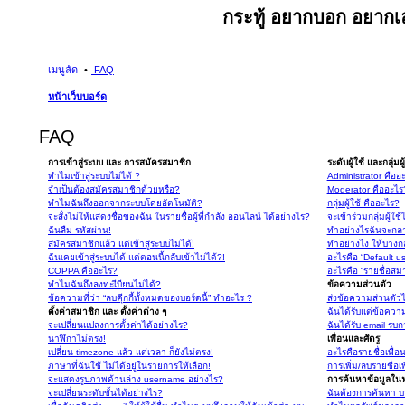
กระทู้ อยากบอก อยากเล
เมนูลัด
FAQ
หน้าเว็บบอร์ด
FAQ
การเข้าสู่ระบบ และ การสมัครสมาชิก
ระดับผู้ใช้ และกลุ่มผู
ทำไมเข้าสู่ระบบไม่ได้ ?
Administrator คืออ
จำเป็นต้องสมัครสมาชิกด้วยหรือ?
Moderator คืออะไร
ทำไมฉันถึงออกจากระบบโดยอัตโนมัติ?
กลุ่มผู้ใช้ คืออะไร?
จะสั่งไม่ให้แสดงชื่อของฉัน ในรายชื่อผู้ที่กำลัง ออนไลน์ ได้อย่างไร?
จะเข้าร่วมกลุ่มผู้ใช
ฉันลืม รหัสผ่าน!
ทำอย่างไรฉันจะกลา
สมัครสมาชิกแล้ว แต่เข้าสู่ระบบไม่ได้!
ทำอย่างไง ให้บางกลุ
ฉันเคยเข้าสู่ระบบได้ แต่ตอนนี้กลับเข้าไม่ได้?!
อะไรคือ “Default u
COPPA คืออะไร?
อะไรคือ “รายชื่อสม
ทำไมฉันถึงลงทะเีบียนไม่ได้?
ข้อความส่วนตัว
ข้อความที่ว่า “ลบคุีกกี้ทั้งหมดของบอร์ดนี้” ทำอะไร ?
ส่งข้อความส่วนตัวไม
ตั้งค่าสมาชิก และ ตั้งค่าต่าง ๆ
ฉันได้รับแต่ข้อความ
จะเปลี่ยนแปลงการตั้งค่าได้อย่างไร?
ฉันได้รับ email รบก
นาฬิกาไม่ตรง!
เพื่อนและศัตรู
เปลี่ยน timezone แล้ว แต่เวลา ก็ยังไม่ตรง!
อะไรคือรายชื่อเพื่
ภาษาที่ฉันใช้ ไม่ได้อยู่ในรายการให้เลือก!
การเพิ่ม/ลบรายชื่อเ
จะแสดงรูปภาพด้านล่าง username อย่างไร?
การค้นหาข้อมูลในฟ
จะเปลี่ยนระดับขั้นได้อย่างไร?
ฉันต้องการค้นหา บอ