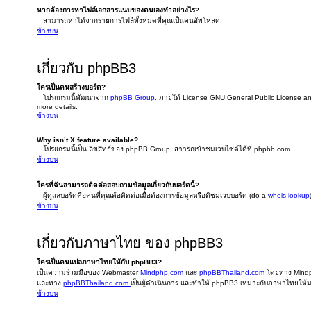
หากต้องการหาไฟล์เอกสารแนบของตนเองทำอย่างไร?
สามารถหาได้จากรายการไฟล์ทั้งหมดที่คุณเป็นคนอัพโหลด,
ข้างบน
เกี่ยวกับ phpBB3
ใครเป็นคนสร้างบอร์ด?
โปรแกรมนี้พัฒนาจาก
phpBB Group
. ภายใต้ License GNU General Public License and 
more details.
ข้างบน
Why isn’t X feature available?
โปรแกรมนี้เป็น ลิขสิทธ์ของ phpBB Group. สาารถเข้าชมเวบไซต์ได้ที่ phpbb.com.
ข้างบน
ใครที่ฉันสามารถติดต่อสอบถามข้อมูลเกี่ยวกับบอร์ดนี้?
ผู้ดูแลบอร์ดคือคนที่คุณต้อติดต่อเมื่อต้องการข้อมูลหรือติชมเวบบอร์ด (do a
whois lookup
ข้างบน
เกี่ยวกับภาษาไทย ของ phpBB3
ใครเป็นคนแปลภาษาไทยให้กับ phpBB3?
เป็นความร่วมมือของ Webmaster
Mindphp.com
และ
phpBBThailand.com
โดยทาง Mindph
และทาง
phpBBThailand.com
เป็นผู้ดำเนินการ และทำให้ phpBB3 เหมาะกับภาษาไทยให้มา
ข้างบน