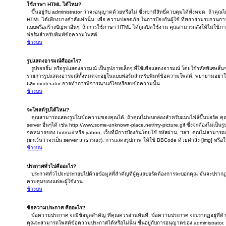
ใช้ภาษา HTML ได้ไหม?
ขึ้นอยู่กับ administrator ว่าจะอนุญาตด้วยหรือไม่ ซึ่งเขามีสิทธิ์ควบคุมได้ทั้งหมด. ถ้าคุ
HTML ได้เพียงบางคำสั่งเท่านั้น. เพื่อ ความปลอดภัย ในการป้องกันผู้ใช้ ที่พยายามรบกวน
แบบหรือสร้างปัญหาอื่นๆ. ถ้าการใช้ภาษา HTML ได้ถูกเปิดใช้งาน คุณสามารถสั่งให้ไม่ใช้
ฟอร์มสำหรับพิมพ์ข้อความโพสต์.
ข้างบน
รูปแสดงอารมณ์คืออะไร?
รูปรอยยิ้ม หรือรูปแสดงอารมณ์ เป็นรูปภาพเล็กๆ ที่ใช้เพื่อแสดงอารมณ์ โดยใช้รหัสพิเศษสั้นๆ
รายการรูปแสดงอารมณ์ทั้งหมดจะอยู่ในแบบฟอร์มสำหรับพิมพ์ข้อความโพสต์. พยายามอย่าใช
และ moderator อาจทำการพิจารณาแก้ไขหรือลบข้อความนั้น
ข้างบน
จะโพสต์รูปได้ไหม?
คุณสามารถแสดงรูปในข้อความของคุณได้. ถ้าคุณไม่พบกล่องสำหรับแนบไฟล์ขึ้นบอร์ด คุณส
server อื่นๆได้ เช่น http://www.some-unknown-place.net/my-picture.gif ซึ่งจะต้องไม่เป็น
จดหมายของ hotmail หรือ yahoo, เว็บที่มีการป้องกันโดยใช้ รหัสผ่าน, ฯลฯ. คุณไม่สามารถเช
(ยกเว้นว่าจะเป็น server สาธารณะ). การแสดงรูปภาพ ให้ใช้ BBCode ด้วยคำสั่ง [img] หรือ
ข้างบน
ประกาศทั่วไปคืออะไร?
ประกาศทั่วไปจะประกอบไปด้วยข้อมูลที่สำคัญที่ผู้ดูแลบอร์ดต้องการจะบอกคุณ มันจะปราก
ควบคุมของแต่ละผู้ใช้งาน
ข้างบน
ข้อความประกาศ คืออะไร?
ข้อความประกาศ จะมีข้อมูลสำคัญ ที่คุณควรอ่านทันที. ข้อความประกาศ จะปรากฏอยู่ที่ด้าน
คุณจะสามารถโพสต์ข้อความประกาศได้หรือไม่นั้น ขึ้นอยู่กับการอนุญาตของ administrator.