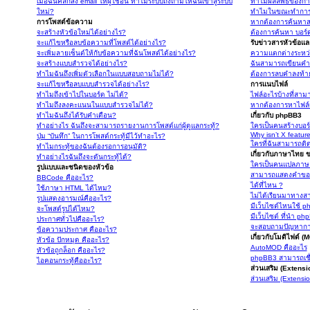
เมื่อฉันคลิกส่ง email ให้ผู้ใช้อื่น ทำไมระบบถึงถามให้ฉันเข้าสู่ระบบ
ทำไมผลลัพธ์ของการ
ใหม่?
ทำไมในขณะทำการค้
การโพสต์ข้อความ
หากต้องการค้นหาส
จะสร้างหัวข้อใหม่ได้อย่างไร?
ต้องการค้นหา บอร์ดห
จะแก้ไขหรือลบข้อความที่โพสต์ได้อย่างไร?
รับข่าวสารหัวข้อแ
จะเพิ่มลายเซ็นต์ให้กับข้อความที่ฉันโพสต์ได้อย่างไร?
ความแตกต่างระหว่
จะสร้างแบบสำรวจได้อย่างไร?
ฉันสามารถเขียนคำล
ทำไมฉันถึงเพิ่มตัวเลือกในแบบสอบถามไม่ได้?
ต้องการลบคำลงท้า
จะแก้ไขหรือลบแบบสำรวจได้อย่างไร?
การแนบไฟล์
ทำไมถึงเข้าไปในบอร์ด ไม่ได้?
ไฟล์อะไรบ้างที่สาม
ทำไมถึงลงคะแนนในแบบสำรวจไม่ได้?
หากต้องการหาไฟล
ทำไมฉันถึงได้รับคำเตือน?
เกี่ยวกับ phpBB3
ทำอย่างไร ฉันถึงจะสามารถรายงานการโพสต์แก่ผู้ดูแลกระทู้?
ใครเป็นคนสร้างบอร
Why isn’t X featur
ปุ่ม “บันทึก” ในการโพสต์กระทู้มีไว้ทำอะไร?
ใครที่ฉันสามารถติด
ทำไมกระทู้ของฉันต้องรอการอนุมัติ?
เกี่ยวกับภาษาไทย
ทำอย่างไรฉันถึงจะดันกระทู้ได้?
ใครเป็นคนแปลภาษ
รูปแบบและชนิดของหัวข้อ
สามารถแสดงคำขอบ
BBCode คืออะไร?
ได้ที่ไหน ?
ใช้ภาษา HTML ได้ไหม?
ไม่ได้เรียนมาทาง
รูปแสดงอารมณ์คืออะไร?
มีเว็บไซต์ไหนใช้ p
จะโพสต์รูปได้ไหม?
มีเว็บไซต์ ที่นำ p
ประกาศทั่วไปคืออะไร?
จะสอบถามปัญหาการ
ข้อความประกาศ คืออะไร?
เกี่ยวกับโมดิไฟด์ 
หัวข้อ ปักหมุด คืออะไร?
AutoMOD คืออะไร
หัวข้อถูกล็อก คืออะไร?
phpBB3 สามารถเชื
ไอคอนกระทู้คืออะไร?
ส่วนเสริม (Extens
ส่วนเสริม (Extensi