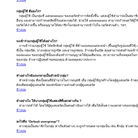
กลุ่มผู้ใช้ คืออะไร?
กลุ่มผู้ใช้ เป็นกลุ่มที่ administrator ของบอร์ดทำการจัดตั้งขึ้น. แต่ละผู้ใช้สามารถเป็นสม
อื่นๆ) และสามารถกำหนดสิทธิ์กับแต่ละกลุ่มได้. ช่วยให้ administrator สามารถกำหนดให้ผ
บอร์ดได้ง่ายขึ้น หรืออนุญาตให้สมาชิกในกลุ่มสามารถเข้าไปใน บอร์ดส่วนตัว, ฯลฯ.
ข้างบน
จะเข้าร่วมกลุ่มผู้ใช้ได้อย่างไร?
การเข้าร่วมกลุ่มผู้ใช้ ให้คลิกลิงค์ กลุ่มผู้ใช้ ที่ด้านบนของแต่ละหน้า (ขึ้นอยู่กับรูปแบบที่ใช้)
ที่เป็น กลุ่มเปิด, บางกลุ่มอาจถูกปิด และอาจถูกซ่อน. ถ้ากลุ่มนั้นเปิด คุณสามารถส่งคำขอเข้าร่ว
moderator ของกลุ่มผู้ใช้นั้นจะต้องทำการอนุญาตให้คุณเสียก่อน, เขาอาจถามถึงเหตุผลในการ
ของกลุ่ม ถ้าเขาปฏิเสธคำขอของคุณ ด้วยเหตุผลบางประการ.
ข้างบน
ทำอย่างไรฉันจะกลายเป็นหัวหน้ากลุ่ม?
หัวหน้ากลุ่ม คือเป็นคนที่มีอำนาจในการอนุมัติ เมื่อ กลุ่มผู้ใช้ถูกสร้างโดยผู้ดูแลบอร์ด ถ้
ต้องติดต่อผู้ดูแลบอร์ด ลองส่งข้อความส่วนตัวถงผู้ดูแลบอร์ด
ข้างบน
ทำอย่างไง ให้บางกลุ่มผู้ใช้แสดงสีที่แตกต่างกัน ?
สามารถทำได้ โดยให้ผู้ดูแลบอร์ดเป็นคนดำเนินการให้ เพื่อให้เห็นความแตกต่างของกลุ่มผู้
ข้างบน
อะไรคือ “Default usergroup”?
หากคุณเป็นสมาชิกในกลุ่ม ค่าเริ่มต้นต่างๆ จะถูกกำหนดตามกลุ่มนั้น เช่น สีกลุ่ม ช่วงค่าของก
ข้างบน