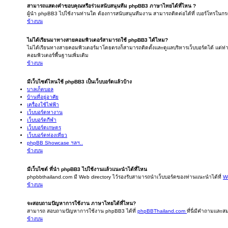
สามารถแสดงคำขอบคุณหรือร่วมสนับสนุนทีม phpBB3 ภาษาไทยได้ที่ไหน ?
ผู้นำ phpBB3 ไปใช้งานท่านใด ต้องการสนับสนุนทีมงาน สามารถติดต่อได้ที่ เบอร์โทรในกระ
ข้างบน
ไม่ได้เรียนมาทางสายคอมพิวเตอร์สามารถใช้ phpBB3 ได้ไหม?
ไม่ได้เรียนทางสายคอมพิวเตอร์มาโดยตรงก็สามารถติดตั้งและดูแลบริหารเว็บบอร์ดได้ แต่
คอมพิวเตอร์พื้นฐานเพิ่มเติม
ข้างบน
มีเว็บไซต์ไหนใช้ phpBB3 เป็นเว็บบอร์ดแล้วบ้าง
บาลเก็ตบอล
บ้านที่อยู่อาศัย
เครื่องใช้ไฟฟ้า
เว็บบอร์ดหางาน
เว็บบอร์ดกีฬา
เว็บบอร์ดเกษตร
เว็บบอร์ดท่องเที่ยว
phpBB Showcase ฯลฯ..
ข้างบน
มีเว็บไซต์ ที่นำ phpBB3 ไปใช้งานแล้วแนะนำได้ที่ไหน
phpbbthailand.com มี Web directory ไว้รองรับสามารถนำเว็บบอร์ดของท่านแนะนำได้ที่
We
ข้างบน
จะสอบถามปัญหาการใช้งาน ภาษาไทยได้ที่ไหน?
สามารถ สอบถามปัญหาการใช้งาน phpBB3 ได้ที่
phpBBThailand.com
ที่นี่มีคำถามและส
ข้างบน