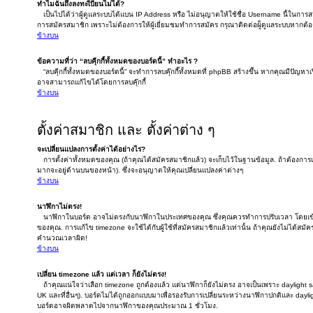
ทำไมฉันถึงลงทะเีบียนไม่ได้?
เป็นไปได้ว่าผู้ดูแลระบบได้แบน IP Address หรือ ไม่อนุญาตให้ใช้ชื่อ Username นี้ในการ
การสมัครสมาชิก เพราะไม่ต้องการให้ผู้เยี่ยมชมทำการสมัคร กรุณาติดต่อผู็ดูแลระบบหากต
ข้างบน
ข้อความที่ว่า “ลบคุีกกี้ทั้งหมดของบอร์ดนี้” ทำอะไร ?
“ลบคุีกกี้ทั้งหมดของบอร์ดนี้” จะทำการลบคุ๊กกี๊ทั้งหมดที่ phpBB สร้างขึ้น หากคุณมีปัญห
อาจสามารถแก้ไขได้โดยการลบคุ๊กกี้
ข้างบน
ตั้งค่าสมาชิก และ ตั้งค่าต่าง ๆ
จะเปลี่ยนแปลงการตั้งค่าได้อย่างไร?
การตั้งค่าทั้งหมดของคุณ (ถ้าคุณได้สมัครสมาชิกแล้ว) จะเก็บไว้ในฐานข้อมูล. ถ้าต้องการเปล
มากจะอยู่ด้านบนของหน้า). ซึ่งจะอนุญาตให้คุณเปลี่ยนแปลงค่าต่างๆ
ข้างบน
นาฬิกาไม่ตรง!
นาฬิกาในบอร์ด อาจไม่ตรงกับนาฬิกาในประเทศของคุณ ซึ่งคุณควรทำการปรับเวลา โดยเข้าไ
ของคุณ. การแก้ไข timezone จะใช้ได้กับผู้ใช้ที่สมัครสมาชิกแล้วเท่านั้น ถ้าคุณยังไม่ได้สม
คำนวณเวลาผิด!
ข้างบน
เปลี่ยน timezone แล้ว แต่เวลา ก็ยังไม่ตรง!
ถ้าคุณแน่ใจว่าเลือก timezone ถูกต้องแล้ว แต่นาฬิกาก็ยังไม่ตรง อาจเป็นเพราะ daylight sav
UK และที่อื่นๆ). บอร์ดไม่ได้ถูกออกแบบมาเพื่อรองรับการเปลี่ยนระหว่างนาฬิกาปกติและ dayli
บอร์ดอาจผิดพลาดไปจากนาฬิกาของคุณประมาณ 1 ชั่วโมง.