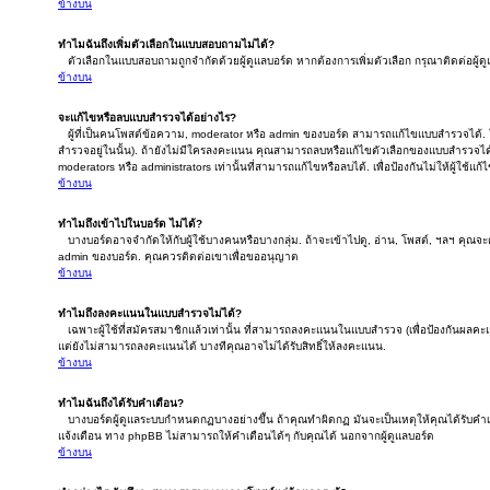
ข้างบน
ทำไมฉันถึงเพิ่มตัวเลือกในแบบสอบถามไม่ได้?
ตัวเลือกในแบบสอบถามถูกจำกัดด้วยผู้ดูแลบอร์ด หากต้องการเพิ่มตัวเลือก กรุณาติดต่อผู้ด
ข้างบน
จะแก้ไขหรือลบแบบสำรวจได้อย่างไร?
ผู้ที่เป็นคนโพสต์ข้อความ, moderator หรือ admin ของบอร์ด สามารถแก้ไขแบบสำรวจได้. ใ
สำรวจอยู่ในนั้น). ถ้ายังไม่มีใครลงคะแนน คุณสามารถลบหรือแก้ไขตัวเลือกของแบบสำรวจได
moderators หรือ administrators เท่านั้นที่สามารถแก้ไขหรือลบได้. เพื่อป้องกันไม่ให้ผู้ใช้
ข้างบน
ทำไมถึงเข้าไปในบอร์ด ไม่ได้?
บางบอร์ดอาจจำกัดให้กับผู้ใช้บางคนหรือบางกลุ่ม. ถ้าจะเข้าไปดู, อ่าน, โพสต์, ฯลฯ คุณจ
admin ของบอร์ด. คุณควรติดต่อเขาเพื่อขออนุญาต
ข้างบน
ทำไมถึงลงคะแนนในแบบสำรวจไม่ได้?
เฉพาะผู้ใช้ที่สมัครสมาชิกแล้วเท่านั้น ที่สามารถลงคะแนนในแบบสำรวจ (เพื่อป้องกันผลคะ
แต่ยังไม่สามารถลงคะแนนได้ บางทีคุณอาจไม่ได้รับสิทธิ์ให้ลงคะแนน.
ข้างบน
ทำไมฉันถึงได้รับคำเตือน?
บางบอร์ดผู้ดูแลระบบกำหนดกฏบางอย่างขึ้น ถ้าคุณทำผิดกฏ มันจะเป็นเหตุให้คุณได้รับคำเต
แจ้งเตือน ทาง phpBB ไม่สามารถให้คำเตือนได้ๆ กับคุณได้ นอกจากผู้ดูแลบอร์ด
ข้างบน