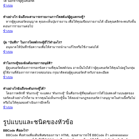
ได้ นอกจากผู้ดูแลบอร์ด
ข้างบน
ทำอย่างไร ฉันถึงจะสามารถรายงานการโพสต์แก่ผู้ดูแลกระทู้?
หากผู้ดูแลบอร์ดอนุญาต คุณจะเห็นปุ่มรายงาน เพื่อให้คุณเขียนรายงานได้ เมื่อคุณคลิกจะพบกับขั้น
ตอนการรายงานต่อไป
ข้างบน
ปุ่ม “บันทึก” ในการโพสต์กระทู้มีไว้ทำอะไร?
อนุณาตให้บันทึกข้อความเพื่อให้สามารถนำมาแก้ไขหรือใช้งานต่อได้
ข้างบน
ทำไมกระทู้ของฉันต้องรอการอนุมัติ?
ผู้ดูแลบอร์ดต้องการกรอกข้อความที่คุณโพสต์ก่อน อาจเป็นไปได้ว่าผู้ดุแลบอร์ดให้คุณไปอยู่ในกลุ่ม
ผู้ใช้งานที่ต้องการการตรวจสอบก่อน กรุณาติดต่อผู้ดูแลบอร์ดสำหรับรายละเอียด
ข้างบน
ทำอย่างไรฉันถึงจะดันกระทู้ได้?
โดยการคลิกที่ “ดันกระทู้” จะแสดง “ดันกระทู้” นั้นคือกระทู้ที่คุณต้องการได้ไปแสดงด้านบนสุดของ
บอร์ดแล้วอย่างไรก็ตาม หากคุณไม่เห็นกระทู้นั้น ให้ลองอ่านกฏของบอร์ดว่าอนุญาตในส่วนนี้หรือไม่
หรือไม่ให้คุณลองดำเนินการอีกครั้ง
ข้างบน
รูปแบบและชนิดของหัวข้อ
BBCode คืออะไร?
BBCode คือส่วนเพิ่มเติมพิเศษของภาษา HTML. คุณสามารถใช้ BBCode ถ้า administrator