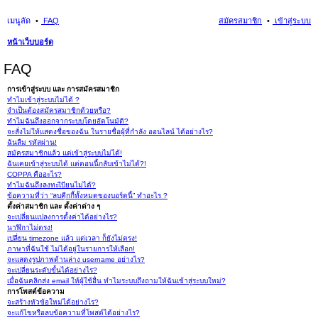
เมนูลัด
FAQ
สมัครสมาชิก
เข้าสู่ระบบ
หน้าเว็บบอร์ด
นห
FAQ
า
การเข้าสู่ระบบ และ การสมัครสมาชิก
ทำไมเข้าสู่ระบบไม่ได้ ?
จำเป็นต้องสมัครสมาชิกด้วยหรือ?
ทำไมฉันถึงออกจากระบบโดยอัตโนมัติ?
จะสั่งไม่ให้แสดงชื่อของฉัน ในรายชื่อผู้ที่กำลัง ออนไลน์ ได้อย่างไร?
ฉันลืม รหัสผ่าน!
สมัครสมาชิกแล้ว แต่เข้าสู่ระบบไม่ได้!
ฉันเคยเข้าสู่ระบบได้ แต่ตอนนี้กลับเข้าไม่ได้?!
COPPA คืออะไร?
ทำไมฉันถึงลงทะเีบียนไม่ได้?
ข้อความที่ว่า “ลบคุีกกี้ทั้งหมดของบอร์ดนี้” ทำอะไร ?
ตั้งค่าสมาชิก และ ตั้งค่าต่าง ๆ
จะเปลี่ยนแปลงการตั้งค่าได้อย่างไร?
นาฬิกาไม่ตรง!
เปลี่ยน timezone แล้ว แต่เวลา ก็ยังไม่ตรง!
ภาษาที่ฉันใช้ ไม่ได้อยู่ในรายการให้เลือก!
จะแสดงรูปภาพด้านล่าง username อย่างไร?
จะเปลี่ยนระดับขั้นได้อย่างไร?
เมื่อฉันคลิกส่ง email ให้ผู้ใช้อื่น ทำไมระบบถึงถามให้ฉันเข้าสู่ระบบใหม่?
การโพสต์ข้อความ
จะสร้างหัวข้อใหม่ได้อย่างไร?
จะแก้ไขหรือลบข้อความที่โพสต์ได้อย่างไร?