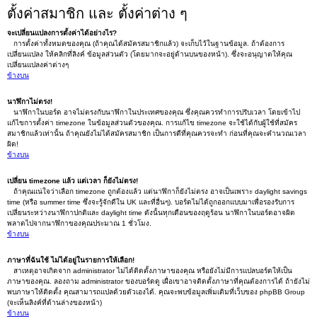
ตั้งค่าสมาชิก และ ตั้งค่าต่าง ๆ
จะเปลี่ยนแปลงการตั้งค่าได้อย่างไร?
การตั้งค่าทั้งหมดของคุณ (ถ้าคุณได้สมัครสมาชิกแล้ว) จะเก็บไว้ในฐานข้อมูล. ถ้าต้องการ
เปลี่ยนแปลง ให้คลิกที่ลิงค์ ข้อมูลส่วนตัว (โดยมากจะอยู่ด้านบนของหน้า). ซึ่งจะอนุญาตให้คุณ
เปลี่ยนแปลงค่าต่างๆ
ข้างบน
นาฬิกาไม่ตรง!
นาฬิกาในบอร์ด อาจไม่ตรงกับนาฬิกาในประเทศของคุณ ซึ่งคุณควรทำการปรับเวลา โดยเข้าไป
แก้ไขการตั้งค่า timezone ในข้อมูลส่วนตัวของคุณ. การแก้ไข timezone จะใช้ได้กับผู้ใช้ที่สมัคร
สมาชิกแล้วเท่านั้น ถ้าคุณยังไม่ได้สมัครสมาชิก เป็นการดีที่คุณควรจะทำ ก่อนที่คุณจะคำนวณเวลา
ผิด!
ข้างบน
เปลี่ยน timezone แล้ว แต่เวลา ก็ยังไม่ตรง!
ถ้าคุณแน่ใจว่าเลือก timezone ถูกต้องแล้ว แต่นาฬิกาก็ยังไม่ตรง อาจเป็นเพราะ daylight savings
time (หรือ summer time ซึ่งจะรู้จักดีใน UK และที่อื่นๆ). บอร์ดไม่ได้ถูกออกแบบมาเพื่อรองรับการ
เปลี่ยนระหว่างนาฬิกาปกติและ daylight time ดังนั้นทุกเดือนของฤดูร้อน นาฬิกาในบอร์ดอาจผิด
พลาดไปจากนาฬิกาของคุณประมาณ 1 ชั่วโมง.
ข้างบน
ภาษาที่ฉันใช้ ไม่ได้อยู่ในรายการให้เลือก!
สาเหตุอาจเกิดจาก administrator ไม่ได้ติดตั้งภาษาของคุณ หรือยังไม่มีการแปลบอร์ดให้เป็น
ภาษาของคุณ. ลองถาม administrator ของบอร์ดดู เผื่อเขาอาจติดตั้งภาษาที่คุณต้องการได้ ถ้ายังไม่
พบภาษาให้ติดตั้ง คุณสามารถแปลด้วยตัวเองได้. คุณจะพบข้อมูลเพิ่มเติมที่เว็บของ phpBB Group
(จะเห็นลิงค์ที่ด้านล่างของหน้า)
ข้างบน