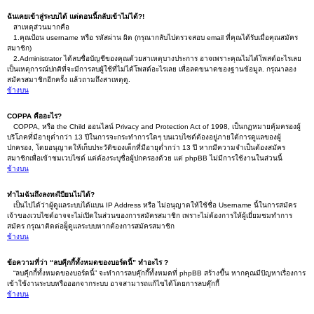
ฉันเคยเข้าสู่ระบบได้ แต่ตอนนี้กลับเข้าไม่ได้?!
สาเหตุส่วนมากคือ
1.คุณป้อน username หรือ รหัสผ่าน ผิด (กรุณากลับไปตรวจสอบ email ที่คุณได้รับเมื่อคุณสมัคร
สมาชิก)
2.Administrator ได้ลบชื่อบัญชีของคุณด้วยสาเหตุบางประการ อาจเพราะคุณไม่ได้โพสต์อะไรเลย
เป็นเหตุการณ์ปกติที่จะมีการลบผู้ใช้ที่ไม่ได้โพสต์อะไรเลย เพื่อลดขนาดของฐานข้อมูล. กรุณาลอง
สมัครสมาชิกอีกครั้ง แล้วถามถึงสาเหตุดู.
ข้างบน
COPPA คืออะไร?
COPPA, หรือ the Child ออนไลน์ Privacy and Protection Act of 1998, เป็นกฏหมายคุ้มครองผู้
บริโภคที่มีอายุต่ำกว่า 13 ปีในการจะกระทำการใดๆ บนเวบไซต์ต้องอยู่ภายใต้การดูแลของผู้
ปกครอง, โดยอนุญาตให้เก็บประวัติของเด็กที่มีอายุต่ำกว่า 13 ปี หากมีความจำเป็นต้องสมัคร
สมาชิกเพื่อเข้าชมเวบไซต์ แต่ต้องระบุชื่อผู้ปกครองด้วย แต่ phpBB ไม่มีการใช้งานในส่วนนี้
ข้างบน
ทำไมฉันถึงลงทะเีบียนไม่ได้?
เป็นไปได้ว่าผู้ดูแลระบบได้แบน IP Address หรือ ไม่อนุญาตให้ใช้ชื่อ Username นี้ในการสมัคร
เจ้าของเวบไซต์อาจจะไม่เปิดในส่วนของการสมัครสมาชิก เพราะไม่ต้องการให้ผู้เยี่ยมชมทำการ
สมัคร กรุณาติดต่อผู็ดูแลระบบหากต้องการสมัครสมาชิก
ข้างบน
ข้อความที่ว่า “ลบคุีกกี้ทั้งหมดของบอร์ดนี้” ทำอะไร ?
“ลบคุีกกี้ทั้งหมดของบอร์ดนี้” จะทำการลบคุ๊กกี๊ทั้งหมดที่ phpBB สร้างขึ้น หากคุณมีปัญหาเรื่องการ
เข้าใช้งานระบบหรือออกจากระบบ อาจสามารถแก้ไขได้โดยการลบคุ๊กกี้
ข้างบน