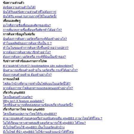
ข้อความส่วนตัว
ส่งข้อความส่วนตัวไม่ได้!
ฉันได้รับแต่ข้อความส่วนตัวที่ไม่ต้องการ!
ฉันได้รับ email รบกวนจากผู้ใช้ในบอร์ดนี้!
เพื่อนและศัตรู
อะไรคือรายชื่อเพื่อนและศัตรูของฉัน?
การเพิ่ม/ลบรายชื่อเพื่อนหรือศัตรูทำได้อย่าไร?
การค้นหาข้อมูลในฟอรั่ม
ฉันต้องการค้นหา บอร์ดหรือกระทู้ต้องทำอย่างไร?
ทำไมผลลัพธ์ของการค้นหาถึงเป็น 0 ?
ทำไมในขณะทำการค้นหาถึงขึ้นหน้าจอว่างเปล่า!?
หากต้องการค้นหาสมาชิกทำอย่าไง?
ต้องการค้นหา บอร์ดหรือ กระทู้ที่ฉันเป็นเข้าของ?
รับข่าวสารหัวข้อและรายการโปรด
ความแตกต่างระหว่า bookmarking และ subscribing?
ฉันสามารถเขียนคำลงท้ายใน บอร์ดหรือ กระทู้ได้อย่างไร?
ต้องการลบคำลงท้าย ต้องทำอย่างไร?
การแนบไฟล์
ไฟล์อะไรบ้างที่สามารถทำเป็นไฟล์แนบในบอร์ดนี้ได้?
หากต้องการหาไฟล์เอกสารแนบของตนเองทำอย่างไร?
เกี่ยวกับ phpBB3
ใครเป็นคนสร้างบอร์ด?
Why isn’t X feature available?
ใครที่ฉันสามารถติดต่อสอบถามข้อมูลเกี่ยวกับบอร์ดนี้?
เกี่ยวกับภาษาไทย ของ phpBB3
ใครเป็นคนแปลภาษาไทยให้กับ phpBB3?
สามารถแสดงคำขอบคุณหรือร่วมสนับสนุนทีม phpBB3 ภาษาไทยได้ที่ไหน ?
ไม่ได้เรียนมาทางสายคอมพิวเตอร์สามารถใช้ phpBB3 ได้ไหม?
มีเว็บไซต์ไหนใช้ phpBB3 เป็นเว็บบอร์ดแล้วบ้าง
มีเว็บไซต์ ที่นำ phpBB3 ไปใช้งานแล้วแนะนำได้ที่ไหน