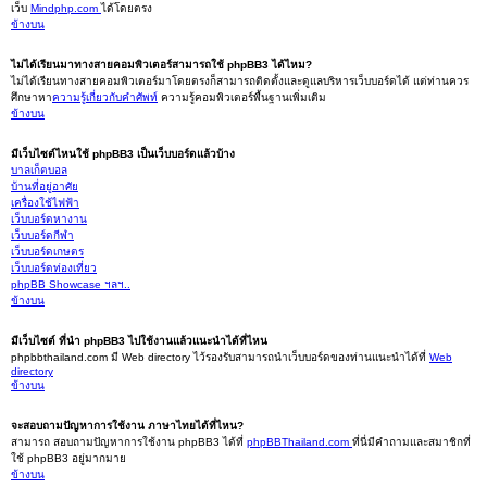
เว็บ
Mindphp.com
ได้โดยตรง
ข้างบน
ไม่ได้เรียนมาทางสายคอมพิวเตอร์สามารถใช้ phpBB3 ได้ไหม?
ไม่ได้เรียนทางสายคอมพิวเตอร์มาโดยตรงก็สามารถติดตั้งและดูแลบริหารเว็บบอร์ดได้ แต่ท่านควร
ศึกษาหา
ความรู้เกี่ยวกับคำศัพท์
ความรู้คอมพิวเตอร์พื้นฐานเพิ่มเติม
ข้างบน
มีเว็บไซต์ไหนใช้ phpBB3 เป็นเว็บบอร์ดแล้วบ้าง
บาลเก็ตบอล
บ้านที่อยู่อาศัย
เครื่องใช้ไฟฟ้า
เว็บบอร์ดหางาน
เว็บบอร์ดกีฬา
เว็บบอร์ดเกษตร
เว็บบอร์ดท่องเที่ยว
phpBB Showcase ฯลฯ..
ข้างบน
มีเว็บไซต์ ที่นำ phpBB3 ไปใช้งานแล้วแนะนำได้ที่ไหน
phpbbthailand.com มี Web directory ไว้รองรับสามารถนำเว็บบอร์ดของท่านแนะนำได้ที่
Web
directory
ข้างบน
จะสอบถามปัญหาการใช้งาน ภาษาไทยได้ที่ไหน?
สามารถ สอบถามปัญหาการใช้งาน phpBB3 ได้ที่
phpBBThailand.com
ที่นี่มีคำถามและสมาชิกที่
ใช้ phpBB3 อยู่มากมาย
ข้างบน