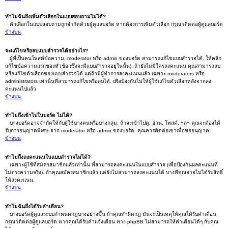
ทำไมฉันถึงเพิ่มตัวเลือกในแบบสอบถามไม่ได้?
ตัวเลือกในแบบสอบถามถูกจำกัดด้วยผู้ดูแลบอร์ด หากต้องการเพิ่มตัวเลือก กรุณาติดต่อผู้ดูแลบอร์ด
ข้างบน
จะแก้ไขหรือลบแบบสำรวจได้อย่างไร?
ผู้ที่เป็นคนโพสต์ข้อความ, moderator หรือ admin ของบอร์ด สามารถแก้ไขแบบสำรวจได้. ให้คลิก
แก้ไขข้อความแรกของหัวข้อ (ซึ่งจะมีแบบสำรวจอยู่ในนั้น). ถ้ายังไม่มีใครลงคะแนน คุณสามารถลบ
หรือแก้ไขตัวเลือกของแบบสำรวจได้ แต่ถ้ามีผู้ทำการลงคะแนนแล้ว เฉพาะ moderators หรือ
administrators เท่านั้นที่สามารถแก้ไขหรือลบได้. เพื่อป้องกันไม่ให้ผู้ใช้แก้ไขตัวเลือกหลังจากลง
คะแนนไปแล้ว
ข้างบน
ทำไมถึงเข้าไปในบอร์ด ไม่ได้?
บางบอร์ดอาจจำกัดให้กับผู้ใช้บางคนหรือบางกลุ่ม. ถ้าจะเข้าไปดู, อ่าน, โพสต์, ฯลฯ คุณจะต้องได้
รับการอนุญาตพิเศษ จาก moderator หรือ admin ของบอร์ด. คุณควรติดต่อเขาเพื่อขออนุญาต
ข้างบน
ทำไมถึงลงคะแนนในแบบสำรวจไม่ได้?
เฉพาะผู้ใช้ที่สมัครสมาชิกแล้วเท่านั้น ที่สามารถลงคะแนนในแบบสำรวจ (เพื่อป้องกันผลคะแนนที่
ไม่ตรงความจริง). ถ้าคุณสมัครสมาชิกแล้ว แต่ยังไม่สามารถลงคะแนนได้ บางทีคุณอาจไม่ได้รับสิทธิ์
ให้ลงคะแนน.
ข้างบน
ทำไมฉันถึงได้รับคำเตือน?
บางบอร์ดผู้ดูแลระบบกำหนดกฏบางอย่างขึ้น ถ้าคุณทำผิดกฏ มันจะเป็นเหตุให้คุณได้รับคำเตือน
กรุณาติดต่อผู้ดูแลบอร์ด หากคุณได้รับคำแจ้งเตือน ทาง phpBB ไม่สามารถให้คำเตือนได้ๆ กับคุณ