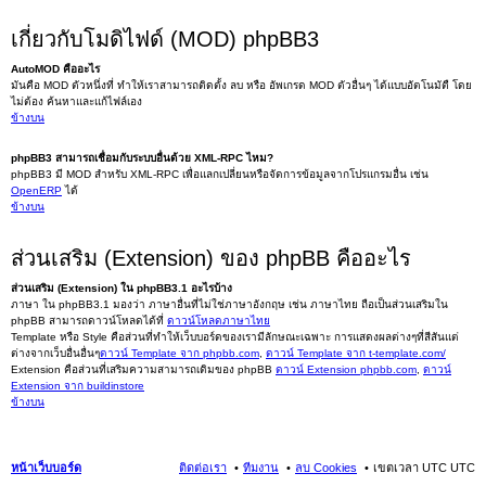
เกี่ยวกับโมดิไฟด์ (MOD) phpBB3
AutoMOD คืออะไร
มันคือ MOD ตัวหนึ่งที่ ทำให้เราสามารถติดตั้ง ลบ หรือ อัพเกรด MOD ตัวอื่นๆ ได้แบบอัตโนมัตื โดย
ไม่ต้อง ค้นหาและแก้ไฟล์เอง
ข้างบน
phpBB3 สามารถเชื่อมกับระบบอื่นด้วย XML-RPC ไหม?
phpBB3 มี MOD สำหรับ XML-RPC เพื่อแลกเปลี่ยนหรือจัดการข้อมูลจากโปรแกรมอื่น เช่น
OpenERP
ได้
ข้างบน
ส่วนเสริม (Extension) ของ phpBB คืออะไร
ส่วนเสริม (Extension) ใน phpBB3.1 อะไรบ้าง
ภาษา ใน phpBB3.1 มองว่า ภาษาอื่นที่ไม่ใช่ภาษาอังกฤษ เช่น ภาษาไทย ถือเป็นส่วนเสริมใน
phpBB สามารถดาวน์โหลดได้ที่
ดาวน์โหลดภาษาไทย
Template หรือ Style คือส่วนที่ทำให้เว็บบอร์ดของเรามีลักษณะเฉพาะ การแสดงผลต่างๆที่สีสันแต่
ต่างจากเว็บอื่นอื่นๆ
ดาวน์ Template จาก phpbb.com
,
ดาวน์ Template จาก t-template.com/
Extension คือส่วนที่เสริมความสามารถเดิมของ phpBB
ดาวน์ Extension phpbb.com
,
ดาวน์
Extension จาก buildinstore
ข้างบน
หน้าเว็บบอร์ด
ติดต่อเรา
ทีมงาน
ลบ Cookies
เขตเวลา UTC UTC