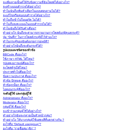
จะเพิ่มลายเซ็นต์ให้กับข้อความที่ฉันโพสต์ได้อย่างไร?
จะสร้างแบบสำรวจได้อย่างไร?
ทำไมฉันถึงเพิ่มตัวเลือกในแบบสอบถามไม่ได้?
จะแก้ไขหรือลบแบบสำรวจได้อย่างไร?
ทำไมถึงเข้าไปในบอร์ด ไม่ได้?
ทำไมถึงลงคะแนนในแบบสำรวจไม่ได้?
ทำไมฉันถึงได้รับคำเตือน?
ทำอย่างไร ฉันถึงจะสามารถรายงานการโพสต์แก่ผู้ดูแลกระทู้?
ปุ่ม “บันทึก” ในการโพสต์กระทู้มีไว้ทำอะไร?
ทำไมกระทู้ของฉันต้องรอการอนุมัติ?
ทำอย่างไรฉันถึงจะดันกระทู้ได้?
รูปแบบและชนิดของหัวข้อ
BBCode คืออะไร?
ใช้ภาษา HTML ได้ไหม?
รูปแสดงอารมณ์คืออะไร?
จะโพสต์รูปได้ไหม?
ประกาศทั่วไปคืออะไร?
ข้อความประกาศ คืออะไร?
หัวข้อ ปักหมุด คืออะไร?
หัวข้อถูกล็อก คืออะไร?
ไอคอนกระทู้คืออะไร?
ระดับผู้ใช้ และกลุ่มผู้ใช้
Administrator คืออะไร?
Moderator คืออะไร?
กลุ่มผู้ใช้ คืออะไร?
จะเข้าร่วมกลุ่มผู้ใช้ได้อย่างไร?
ทำอย่างไรฉันจะกลายเป็นหัวหน้ากลุ่ม?
ทำอย่างไง ให้บางกลุ่มผู้ใช้แสดงสีที่แตกต่างกัน ?
อะไรคือ “Default usergroup”?
อะไรคือ “รายชื่อสมาชิก” ?