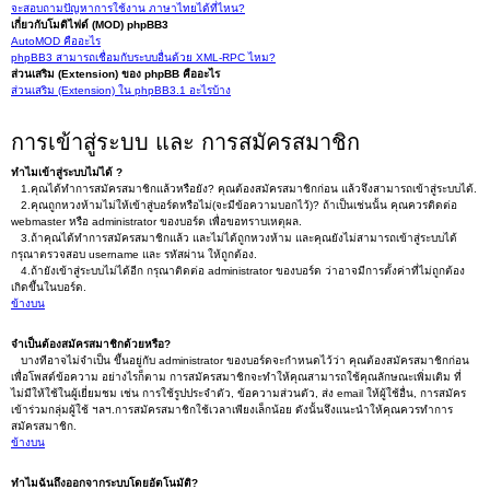
จะสอบถามปัญหาการใช้งาน ภาษาไทยได้ที่ไหน?
เกี่ยวกับโมดิไฟด์ (MOD) phpBB3
AutoMOD คืออะไร
phpBB3 สามารถเชื่อมกับระบบอื่นด้วย XML-RPC ไหม?
ส่วนเสริม (Extension) ของ phpBB คืออะไร
ส่วนเสริม (Extension) ใน phpBB3.1 อะไรบ้าง
การเข้าสู่ระบบ และ การสมัครสมาชิก
ทำไมเข้าสู่ระบบไม่ได้ ?
1.คุณได้ทำการสมัครสมาชิกแล้วหรือยัง? คุณต้องสมัครสมาชิกก่อน แล้วจึงสามารถเข้าสู่ระบบได้.
2.คุณถูกหวงห้ามไม่ให้เข้าสู่บอร์ดหรือไม่(จะมีข้อความบอกไว้)? ถ้าเป็นเช่นนั้น คุณควรติดต่อ
webmaster หรือ administrator ของบอร์ด เพื่อขอทราบเหตุผล.
3.ถ้าคุณได้ทำการสมัครสมาชิกแล้ว และไม่ได้ถูกหวงห้าม และคุณยังไม่สามารถเข้าสู่ระบบได้
กรุณาตรวจสอบ username และ รหัสผ่าน ให้ถูกต้อง.
4.ถ้ายังเข้าสู่ระบบไม่ได้อีก กรุณาติดต่อ administrator ของบอร์ด ว่าอาจมีการตั้งค่าที่ไม่ถูกต้อง
เกิดขึ้นในบอร์ด.
ข้างบน
จำเป็นต้องสมัครสมาชิกด้วยหรือ?
บางทีอาจไม่จำเป็น ขึ้นอยู่กับ administrator ของบอร์ดจะกำหนดไว้ว่า คุณต้องสมัครสมาชิกก่อน
เพื่อโพสต์ข้อความ อย่างไรก็ตาม การสมัครสมาชิกจะทำให้คุณสามารถใช้คุณลักษณะเพิ่มเติม ที่
ไม่มีให้ใช้ในผู้เยี่ยมชม เช่น การใช้รูปประจำตัว, ข้อความส่วนตัว, ส่ง email ให้ผู้ใช้อื่น, การสมัคร
เข้าร่วมกลุ่มผู้ใช้ ฯลฯ.การสมัครสมาชิกใช้เวลาเพียงเล็กน้อย ดังนั้นจึงแนะนำให้คุณควรทำการ
สมัครสมาชิก.
ข้างบน
ทำไมฉันถึงออกจากระบบโดยอัตโนมัติ?