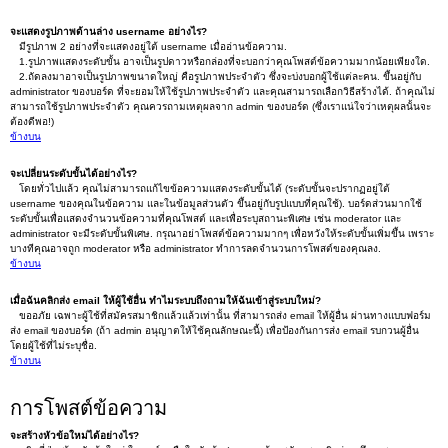
จะแสดงรูปภาพด้านล่าง username อย่างไร?
มีรูปภาพ 2 อย่างที่จะแสดงอยู่ใต้ username เมื่ออ่านข้อความ.
1.รูปภาพแสดงระดับขั้น อาจเป็นรูปดาวหรือกล่องที่จะบอกว่าคุณโพสต์ข้อความมากน้อยเพียงใด.
2.ถัดลงมาอาจเป็นรูปภาพขนาดใหญ่ คือรูปภาพประจำตัว ซึ่งจะบ่งบอกผู้ใช้แต่ละคน. ขึ้นอยู่กับ
administrator ของบอร์ด ที่จะยอมให้ใช้รูปภาพประจำตัว และคุณสามารถเลือกวิธีสร้างได้. ถ้าคุณไม่
สามารถใช้รูปภาพประจำตัว คุณควรถามเหตุผลจาก admin ของบอร์ด (ซึ่งเราแน่ใจว่าเหตุผลนั้นจะ
ต้องดีพอ!)
ข้างบน
จะเปลี่ยนระดับขั้นได้อย่างไร?
โดยทั่วไปแล้ว คุณไม่สามารถแก้ไขข้อความแสดงระดับขั้นได้ (ระดับขั้นจะปรากฏอยู่ใต้
username ของคุณในข้อความ และในข้อมูลส่วนตัว ขึ้นอยู่กับรูปแบบที่คุณใช้). บอร์ดส่วนมากใช้
ระดับขั้นเพื่อแสดงจำนวนข้อความที่คุณโพสต์ และเพื่อระบุสถานะพิเศษ เช่น moderator และ
administrator จะมีระดับขั้นพิเศษ. กรุณาอย่าโพสต์ข้อความมากๆ เพื่อหวังให้ระดับขั้นเพิ่มขึ้น เพราะ
บางทีคุณอาจถูก moderator หรือ administrator ทำการลดจำนวนการโพสต์ของคุณลง.
ข้างบน
เมื่อฉันคลิกส่ง email ให้ผู้ใช้อื่น ทำไมระบบถึงถามให้ฉันเข้าสู่ระบบใหม่?
ขออภัย เฉพาะผู้ใช้ที่สมัครสมาชิกแล้วแล้วเท่านั้น ที่สามารถส่ง email ให้ผู้อื่น ผ่านทางแบบฟอร์ม
ส่ง email ของบอร์ด (ถ้า admin อนุญาตให้ใช้คุณลักษณะนี้) เพื่อป้องกันการส่ง email รบกวนผู้อื่น
โดยผู้ใช้ที่ไม่ระบุชื่อ.
ข้างบน
การโพสต์ข้อความ
จะสร้างหัวข้อใหม่ได้อย่างไร?