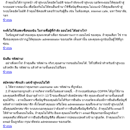
ถ้าคุณไม่ได้กาถูกหน้า เข้าสู่ระบบโดยอัตโนมัติ ขณะกำลังจะเข้าสู่ระบบ บอร์ดจะยอมให้คุณเข้าสู่
ระบบเฉพาะขณะนั้น เพื่อป้องกันไม่ให้คนอื่นเข้ามาใช้ชื่อบัญชีของคุณ.ไม่แนะนำให้คุณเลือกเข้าสู่
ระบบโดยอัตโนมัติ ถ้าคุณใช้คอมพิวเตอร์ร่วมกับผู้อื่น เช่น ในห้องสมุด, internet cafe, มหาวิทยาลัย,
ฯลฯ
ข้างบน
จะสั่งไม่ให้แสดงชื่อของฉัน ในรายชื่อผู้ที่กำลัง ออนไลน์ ได้อย่างไร?
ในข้อมูลส่วนตัวของคุณ คุณจะพบตัวเลือก ซ่อนสถานะการ ออนไลน์ ของคุณ. ถ้าคุณเลือก ใช่ ราย
ชื่อของคุณจะปรากฏให้คุณและ administrator ของบอร์ด เห็นเท่านั้น และคุณจะถูกนับเป็นผู้ใช้ที่ถูก
ซ่อน.
ข้างบน
ฉันลืม รหัสผ่าน!
อย่าเพิ่งตกใจ! ถ้าคุณลืม รหัสผ่าน จริงๆ คุณสามารถขออันใหม่ได้. ให้ไปที่หน้าสำหรับเข้าสู่ระบบ
แล้วคลิก ลืม รหัสผ่าน แล้วทำตามขั้นตอนไปเรื่อยๆ
ข้างบน
สมัครสมาชิกแล้ว แต่เข้าสู่ระบบไม่ได้!
1.ให้ตรวจสอบว่าคุณกรอก username และ รหัสผ่าน ที่ถูกต้อง.
2.ถ้าคุณกรอกถูกแล้ว อาจเกิดจากหนึ่งในสองสาเหตุนี้. - ถ้าระบบสนับสนุน COPPA ได้ถูกใช้งาน
และคุณคลิกที่ลิงค์ ฉันอายุต่ำกว่า 13 ปี ขณะที่คุณกำลังสมัครสมาชิก คุณจะต้องทำตามขั้นตอนที่
คุณได้รับ. - อาจเป็นเพราะชื่อบัญชีของคุณยังไม่ได้รับการยืนยัน บางบอร์ดจะต้องมีการยืนยันชื่อบัญชี
หลังทำการสมัครสมาชิก ทั้งโดยตัวคุณเอง หรือโดย administrator คุณจึงจะสามารถเข้าสู่ระบบได้.
เมื่อคุณสมัครสมาชิก ระบบจะบอกคุณเองว่าต้องทำการยืนยันชื่อบัญชีหรือไม่. ถ้าคุณได้รับ email ก็
ให้ทำตามขั้นตอนในนั้น, ถ้าคุณไม่ได้รับ อีเมล คุณแน่ใจหรือว่า email ที่คุณกรอกนั้นถูกต้อง?
เหตุผลเดียวที่ต้องทำการยืนยันชื่อบัญชีคือ เพื่อลดการปลอมแปลงตัวเข้ามาสู่บอร์ด. ถ้าคุณแน่ใจว่า
email นั้นถูกต้อง กรุณาติดต่อ administrator ของบอร์ด.
ข้างบน