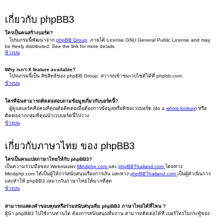
เกี่ยวกับ phpBB3
ใครเป็นคนสร้างบอร์ด?
โปรแกรมนี้พัฒนาจาก
phpBB Group
. ภายใต้ License GNU General Public License and may
be freely distributed. See the link for more details.
ข้างบน
Why isn’t X feature available?
โปรแกรมนี้เป็น ลิขสิทธ์ของ phpBB Group. สาารถเข้าชมเวบไซต์ได้ที่ phpbb.com.
ข้างบน
ใครที่ฉันสามารถติดต่อสอบถามข้อมูลเกี่ยวกับบอร์ดนี้?
ผู้ดูแลบอร์ดคือคนที่คุณต้อติดต่อเมื่อต้องการข้อมูลหรือติชมเวบบอร์ด (do a
whois lookup
) หรือ
ติดต่อจากกลุ่มที่คุณนำเวบบอร์ดนี้ไปวาง
ข้างบน
เกี่ยวกับภาษาไทย ของ phpBB3
ใครเป็นคนแปลภาษาไทยให้กับ phpBB3?
เป็นความร่วมมือของ Webmaster
Mindphp.com
และ
phpBBThailand.com
โดยทาง
Mindphp.com ได้เป็นผู้ให้การสนับสนุนเรื่องการเงิน และทาง
phpBBThailand.com
เป็นผู้ดำเนินการ
และทำให้ phpBB3 เหมาะกับภาษาไทยให้มากที่สุด
ข้างบน
สามารถแสดงคำขอบคุณหรือร่วมสนับสนุนทีม phpBB3 ภาษาไทยได้ที่ไหน ?
ผู้นำ phpBB3 ไปใช้งานท่านใด ต้องการสนับสนุนทีมงาน สามารถติดต่อได้ที่ เบอร์โทรในกระทู้ของ