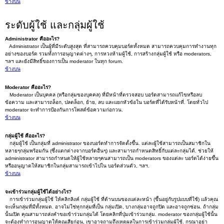
ข้างบน
ระดับผู้ใช้ และกลุ่มผู้ใช้
Administrator คืออะไร?
Administrator เป็นผู้ที่มีระดับสูงสุด ที่สามารถควบคุมบอร์ดทั้งหมด สามารถควบคุมการทำงานทุก
อย่างของบอร์ด รวมทั้งการอนุญาตต่างๆ, การหวงห้ามผู้ใช้, การสร้างกลุ่มผู้ใช้ หรือ moderators,
ฯลฯ และยังมีสิทธิ์ของการเป็น moderator ในทุก forum.
ข้างบน
Moderator คืออะไร?
Moderator เป็นบุคคล (หรือกลุ่มของบุคคล) ที่มีหน้าที่ตรวจสอบ บอร์ดสามารถแก้ไขหรือลบ
ข้อความ และสามารถล็อก, ปลดล็อก, ย้าย, ลบ และแยกหัวข้อใน บอร์ดที่ได้รับหน้าที่. โดยทั่วไป
moderator จะทำการป้องกันการโพสต์ข้อความก่อกวน.
ข้างบน
กลุ่มผู้ใช้ คืออะไร?
กลุ่มผู้ใช้ เป็นกลุ่มที่ administrator ของบอร์ดทำการจัดตั้งขึ้น. แต่ละผู้ใช้สามารถเป็นสมาชิกใน
หลายๆกลุ่มพร้อมกัน (ซึ่งแตกต่างจากบอร์ดอื่นๆ) และสามารถกำหนดสิทธิ์กับแต่ละกลุ่มได้. ช่วยให้
administrator สามารถกำหนดให้ผู้ใช้หลายๆคนสามารถเป็น moderators ของแต่ละ บอร์ดได้ง่ายขึ้น
หรืออนุญาตให้สมาชิกในกลุ่มสามารถเข้าไปใน บอร์ดส่วนตัว, ฯลฯ.
ข้างบน
จะเข้าร่วมกลุ่มผู้ใช้ได้อย่างไร?
การเข้าร่วมกลุ่มผู้ใช้ ให้คลิกลิงค์ กลุ่มผู้ใช้ ที่ด้านบนของแต่ละหน้า (ขึ้นอยู่กับรูปแบบที่ใช้) แล้วคุณ
จะเห็นกลุ่มที่มีทั้งหมด. อาจไม่ใช่ทุกกลุ่มที่เป็น กลุ่มเปิด, บางกลุ่มอาจถูกปิด และอาจถูกซ่อน. ถ้ากลุ่ม
นั้นเปิด คุณสามารถส่งคำขอเข้าร่วมกลุ่มได้ โดยคลิกที่ปุ่มเข้าร่วมกลุ่ม. moderator ของกลุ่มผู้ใช้นั้น
จะต้องทำการอนุญาตให้คุณเสียก่อน, เขาอาจถามถึงเหตุผลในการเข้าร่วมกลุ่มผู้ใช้. กรุณาอย่า