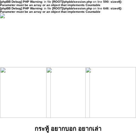
[phpBB Debug] PHP Warning
: in file
[ROOT]/phpbb/session.php
on line
590
:
sizeof():
Parameter must be an array or an object that implements Countable
[phpBB Debug] PHP Warning
: in file
[ROOT]/phpbb/session.php
on line
646
:
sizeof():
Parameter must be an array or an object that implements Countable
กระทู้ อยากบอก อยากเล่า