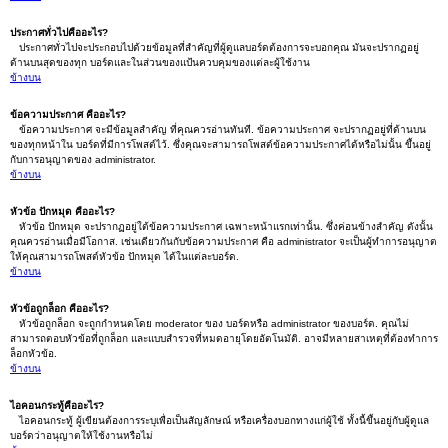
ประกาศทั่วไปคืออะไร?
ประกาศทั่วไปจะประกอบไปด้วยข้อมูลที่สำคัญที่ผู้ดูแลบอร์ดต้องการจะบอกคุณ มันจะปรากฏอยู่
ด้านบนสุดของทุก บอร์ดและในส่วนของแป้นควบคุมของแต่ละผู้ใช้งาน
ข้างบน
ข้อความประกาศ คืออะไร?
ข้อความประกาศ จะมีข้อมูลสำคัญ ที่คุณควรอ่านทันที. ข้อความประกาศ จะปรากฏอยู่ที่ด้านบน
ของทุกหน้าใน บอร์ดที่มีการโพสต์ไว้. ซึ่งคุณจะสามารถโพสต์ข้อความประกาศได้หรือไม่นั้น ขึ้นอยู่
กับการอนุญาตของ administrator.
ข้างบน
หัวข้อ ปักหมุด คืออะไร?
หัวข้อ ปักหมุด จะปรากฏอยู่ใต้ข้อความประกาศ เฉพาะหน้าแรกเท่านั้น. ซึ่งค่อนข้างสำคัญ ดังนั้น
คุณควรอ่านเมื่อมีโอกาส. เช่นเดียวกันกับข้อความประกาศ คือ administrator จะเป็นผู้ทำการอนุญาต
ให้คุณสามารถโพสต์หัวข้อ ปักหมุด ได้ในแต่ละบอร์ด.
ข้างบน
หัวข้อถูกล็อก คืออะไร?
หัวข้อถูกล็อก จะถูกกำหนดโดย moderator ของ บอร์ดหรือ administrator ของบอร์ด. คุณไม่
สามารถตอบหัวข้อที่ถูกล็อก และแบบสำรวจที่หมดอายุโดยอัตโนมัติ. อาจมีหลายสาเหตุที่ต้องทำการ
ล็อกหัวข้อ.
ข้างบน
ไอคอนกระทู้คืออะไร?
ไอคอนกระทู้ ผู้เขียนต้องการระบุเพื่อเป็นสัญลักษณ์ หรือเครื่องบอกทางแก่ผู้ใช้ ทั้งนี้ขึ้นอยู่กับผู้ดูแล
บอร์ดว่าอนุญาตให้ใช้งานหรือไม่