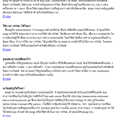
อนุญาต (คุณสามารถสั่งไม่ให้ใช้ BBCode ในแต่ละข้อความโพสต์ ได้ที่แบบฟอร์มสำหรับพิมพ์
ข้อความโพสต์). BBCode จะคล้ายกับรูปแบบ HTML คือคำสั่งจะอยู่ในเครื่องหมาย [ และ ] แทน
เครื่องหมาย < และ> ซึ่งจะใช้ควบคุมข้อความที่อยู่ระหว่างคำสั่งเปิดและปิด. คุณมารถอ่านข้อมูลเพิ่ม
เติมของ BBCode ได้ที่หน้าสำหรับโพสต์ข้อความ.
ข้างบน
ใช้ภาษา HTML ได้ไหม?
ขึ้นอยู่กับ administrator ว่าจะอนุญาตด้วยหรือไม่ ซึ่งเขามีสิทธิ์ควบคุมได้ทั้งหมด. ถ้าคุณได้รับ
อนุญาตให้ใช้ คุณจะพบว่าสามารถใช้คำสั่ง HTML ได้เพียงบางคำสั่งเท่านั้น. เพื่อ ความปลอดภัย ใน
การป้องกันผู้ใช้ ที่พยายามรบกวนการทำงานของบอร์ด โดยใช้คำสั่งที่อาจทำลายรูปแบบหรือสร้าง
ปัญหาอื่นๆ. ถ้าการใช้ภาษา HTML ได้ถูกเปิดใช้งาน คุณสามารถสั่งให้ไม่ใช้ภาษา HTML ในแต่ละ
ข้อความโพสต์ ได้ที่แบบฟอร์มสำหรับพิมพ์ข้อความโพสต์.
ข้างบน
รูปแสดงอารมณ์คืออะไร?
รูปรอยยิ้ม หรือรูปแสดงอารมณ์ เป็นรูปภาพเล็กๆ ที่ใช้เพื่อแสดงอารมณ์ โดยใช้รหัสพิเศษสั้นๆเช่น :)
หมายถึงมีความสุข, :( หมายถึงเศร้า. รายการรูปแสดงอารมณ์ทั้งหมดจะอยู่ในแบบฟอร์มสำหรับพิมพ์
ข้อความโพสต์. พยายามอย่าใช้รูปรอยยิ้มมากเกินไป เพราะจะทำให้อ่านได้ยาก และ moderator
อาจทำการพิจารณาแก้ไขหรือลบข้อความนั้น
ข้างบน
จะโพสต์รูปได้ไหม?
คุณสามารถแสดงรูปในข้อความของคุณได้. ถ้าคุณไม่พบกล่องสำหรับแนบไฟล์ขึ้นบอร์ด คุณ
สามารถเชื่อมโยงไปยังรูปภาพที่เก็บไว้บน web server อื่นๆได้ เช่น http://www.some-unknown-
place.net/my-picture.gif ซึ่งจะต้องไม่เป็นรูปภาพที่ต้องใช้ระบบการอนุญาต เช่น รูปในกล่อง
จดหมายของ hotmail หรือ yahoo, เว็บที่มีการป้องกันโดยใช้ รหัสผ่าน, ฯลฯ. คุณไม่สามารถเชื่อม
โยงไปยังรูปภาพที่อยู่บนเครื่อง PC ของคุณ (ยกเว้นว่าจะเป็น server สาธารณะ). การแสดงรูปภาพ ให้
ใช้ BBCode ด้วยคำสั่ง [img] หรือใช้คำสั่งในภาษา HTML (ถ้าคุณได้รับอนุญาต).
ข้างบน