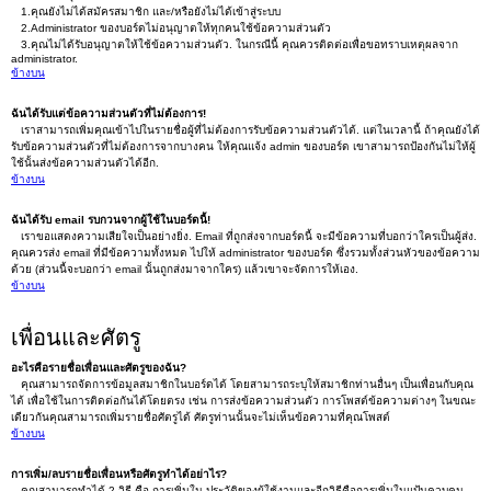
1.คุณยังไม่ได้สมัครสมาชิก และ/หรือยังไม่ได้เข้าสู่ระบบ
2.Administrator ของบอร์ดไม่อนุญาตให้ทุกคนใช้ข้อความส่วนตัว
3.คุณไม่ได้รับอนุญาตให้ใช้ข้อความส่วนตัว. ในกรณีนี้ คุณควรติดต่อเพื่อขอทราบเหตุผลจาก
administrator.
ข้างบน
ฉันได้รับแต่ข้อความส่วนตัวที่ไม่ต้องการ!
เราสามารถเพิ่มคุณเข้าไปในรายชื่อผู้ที่ไม่ต้องการรับข้อความส่วนตัวได้. แต่ในเวลานี้ ถ้าคุณยังได้
รับข้อความส่วนตัวที่ไม่ต้องการจากบางคน ให้คุณแจ้ง admin ของบอร์ด เขาสามารถป้องกันไม่ให้ผู้
ใช้นั้นส่งข้อความส่วนตัวได้อีก.
ข้างบน
ฉันได้รับ email รบกวนจากผู้ใช้ในบอร์ดนี้!
เราขอแสดงความเสียใจเป็นอย่างยิ่ง. Email ที่ถูกส่งจากบอร์ดนี้ จะมีข้อความที่บอกว่าใครเป็นผู้ส่ง.
คุณควรส่ง email ที่มีข้อความทั้งหมด ไปให้ administrator ของบอร์ด ซึ่งรวมทั้งส่วนหัวของข้อความ
ด้วย (ส่วนนี้จะบอกว่า email นั้นถูกส่งมาจากใคร) แล้วเขาจะจัดการให้เอง.
ข้างบน
เพื่อนและศัตรู
อะไรคือรายชื่อเพื่อนและศัตรูของฉัน?
คุณสามารถจัดการข้อมูลสมาชิกในบอร์ดได้ โดยสามารถระบุให้สมาชิกท่านอื่นๆ เป็นเพื่อนกับคุณ
ได้ เพื่อใช้ในการติดต่อกันได้โดยตรง เช่น การส่งข้อความส่วนตัว การโพสต์ข้อความต่างๆ ในขณะ
เดียวกันคุณสามารถเพิ่มรายชื่อศัตรูได้ ศัตรูท่านนั้นจะไม่เห็นข้อความที่คุณโพสต์
ข้างบน
การเพิ่ม/ลบรายชื่อเพื่อนหรือศัตรูทำได้อย่าไร?
คุณสามารถทำได้ 2 วิธี คือ การเพิ่มใน ประวัติของผู้ใช้งานและอีกวิธีคือการเพิ่มในแป้นควบคุม