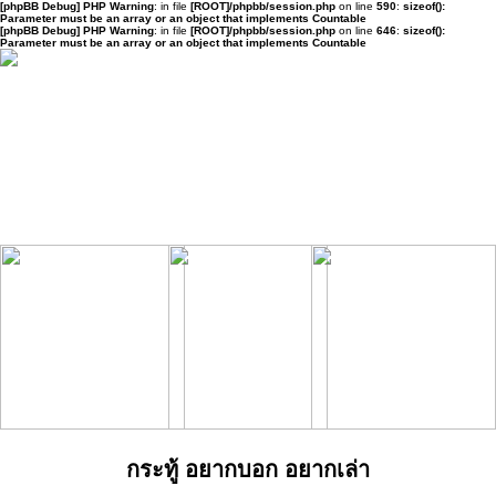
[phpBB Debug] PHP Warning
: in file
[ROOT]/phpbb/session.php
on line
590
:
sizeof():
Parameter must be an array or an object that implements Countable
[phpBB Debug] PHP Warning
: in file
[ROOT]/phpbb/session.php
on line
646
:
sizeof():
Parameter must be an array or an object that implements Countable
กระทู้ อยากบอก อยากเล่า