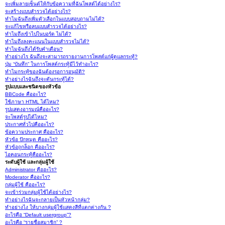
จะเพิ่มลายเซ็นต์ให้กับข้อความที่ฉันโพสต์ได้อย่างไร?
จะสร้างแบบสำรวจได้อย่างไร?
ทำไมฉันถึงเพิ่มตัวเลือกในแบบสอบถามไม่ได้?
จะแก้ไขหรือลบแบบสำรวจได้อย่างไร?
ทำไมถึงเข้าไปในบอร์ด ไม่ได้?
ทำไมถึงลงคะแนนในแบบสำรวจไม่ได้?
ทำไมฉันถึงได้รับคำเตือน?
ทำอย่างไร ฉันถึงจะสามารถรายงานการโพสต์แก่ผู้ดูแลกระทู้?
ปุ่ม “บันทึก” ในการโพสต์กระทู้มีไว้ทำอะไร?
ทำไมกระทู้ของฉันต้องรอการอนุมัติ?
ทำอย่างไรฉันถึงจะดันกระทู้ได้?
รูปแบบและชนิดของหัวข้อ
BBCode คืออะไร?
ใช้ภาษา HTML ได้ไหม?
รูปแสดงอารมณ์คืออะไร?
จะโพสต์รูปได้ไหม?
ประกาศทั่วไปคืออะไร?
ข้อความประกาศ คืออะไร?
หัวข้อ ปักหมุด คืออะไร?
หัวข้อถูกล็อก คืออะไร?
ไอคอนกระทู้คืออะไร?
ระดับผู้ใช้ และกลุ่มผู้ใช้
Administrator คืออะไร?
Moderator คืออะไร?
กลุ่มผู้ใช้ คืออะไร?
จะเข้าร่วมกลุ่มผู้ใช้ได้อย่างไร?
ทำอย่างไรฉันจะกลายเป็นหัวหน้ากลุ่ม?
ทำอย่างไง ให้บางกลุ่มผู้ใช้แสดงสีที่แตกต่างกัน ?
อะไรคือ “Default usergroup”?
อะไรคือ “รายชื่อสมาชิก” ?