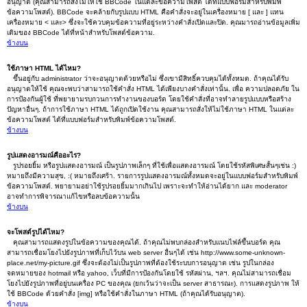
อนุญาต (คุณสามารถสั่งไม่ให้ใช้ BBCode ในแต่ละข้อความโพสต์ ได้ที่แบบฟอร์มสำหรับพิมพ์
ข้อความโพสต์). BBCode จะคล้ายกับรูปแบบ HTML คือคำสั่งจะอยู่ในเครื่องหมาย [ และ ] แทน
เครื่องหมาย < และ> ซึ่งจะใช้ควบคุมข้อความที่อยู่ระหว่างคำสั่งเปิดและปิด. คุณมารถอ่านข้อมูลเพิ่ม
เติมของ BBCode ได้ที่หน้าสำหรับโพสต์ข้อความ.
ข้างบน
ใช้ภาษา HTML ได้ไหม?
ขึ้นอยู่กับ administrator ว่าจะอนุญาตด้วยหรือไม่ ซึ่งเขามีสิทธิ์ควบคุมได้ทั้งหมด. ถ้าคุณได้รับ
อนุญาตให้ใช้ คุณจะพบว่าสามารถใช้คำสั่ง HTML ได้เพียงบางคำสั่งเท่านั้น. เพื่อ ความปลอดภัย ใน
การป้องกันผู้ใช้ ที่พยายามรบกวนการทำงานของบอร์ด โดยใช้คำสั่งที่อาจทำลายรูปแบบหรือสร้าง
ปัญหาอื่นๆ. ถ้าการใช้ภาษา HTML ได้ถูกเปิดใช้งาน คุณสามารถสั่งให้ไม่ใช้ภาษา HTML ในแต่ละ
ข้อความโพสต์ ได้ที่แบบฟอร์มสำหรับพิมพ์ข้อความโพสต์.
ข้างบน
รูปแสดงอารมณ์คืออะไร?
รูปรอยยิ้ม หรือรูปแสดงอารมณ์ เป็นรูปภาพเล็กๆ ที่ใช้เพื่อแสดงอารมณ์ โดยใช้รหัสพิเศษสั้นๆเช่น :)
หมายถึงมีความสุข, :( หมายถึงเศร้า. รายการรูปแสดงอารมณ์ทั้งหมดจะอยู่ในแบบฟอร์มสำหรับพิมพ์
ข้อความโพสต์. พยายามอย่าใช้รูปรอยยิ้มมากเกินไป เพราะจะทำให้อ่านได้ยาก และ moderator
อาจทำการพิจารณาแก้ไขหรือลบข้อความนั้น
ข้างบน
จะโพสต์รูปได้ไหม?
คุณสามารถแสดงรูปในข้อความของคุณได้. ถ้าคุณไม่พบกล่องสำหรับแนบไฟล์ขึ้นบอร์ด คุณ
สามารถเชื่อมโยงไปยังรูปภาพที่เก็บไว้บน web server อื่นๆได้ เช่น http://www.some-unknown-
place.net/my-picture.gif ซึ่งจะต้องไม่เป็นรูปภาพที่ต้องใช้ระบบการอนุญาต เช่น รูปในกล่อง
จดหมายของ hotmail หรือ yahoo, เว็บที่มีการป้องกันโดยใช้ รหัสผ่าน, ฯลฯ. คุณไม่สามารถเชื่อม
โยงไปยังรูปภาพที่อยู่บนเครื่อง PC ของคุณ (ยกเว้นว่าจะเป็น server สาธารณะ). การแสดงรูปภาพ ให้
ใช้ BBCode ด้วยคำสั่ง [img] หรือใช้คำสั่งในภาษา HTML (ถ้าคุณได้รับอนุญาต).
ข้างบน