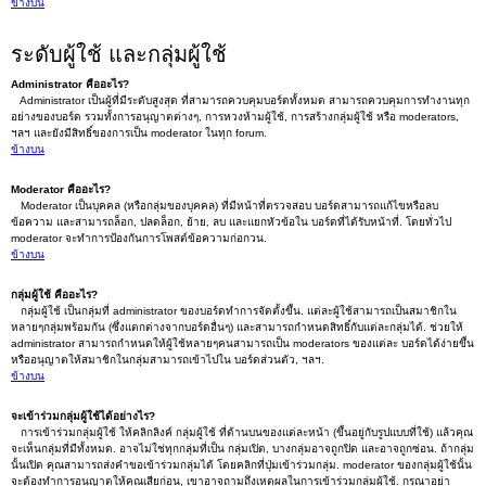
ข้างบน
ระดับผู้ใช้ และกลุ่มผู้ใช้
Administrator คืออะไร?
Administrator เป็นผู้ที่มีระดับสูงสุด ที่สามารถควบคุมบอร์ดทั้งหมด สามารถควบคุมการทำงานทุก
อย่างของบอร์ด รวมทั้งการอนุญาตต่างๆ, การหวงห้ามผู้ใช้, การสร้างกลุ่มผู้ใช้ หรือ moderators,
ฯลฯ และยังมีสิทธิ์ของการเป็น moderator ในทุก forum.
ข้างบน
Moderator คืออะไร?
Moderator เป็นบุคคล (หรือกลุ่มของบุคคล) ที่มีหน้าที่ตรวจสอบ บอร์ดสามารถแก้ไขหรือลบ
ข้อความ และสามารถล็อก, ปลดล็อก, ย้าย, ลบ และแยกหัวข้อใน บอร์ดที่ได้รับหน้าที่. โดยทั่วไป
moderator จะทำการป้องกันการโพสต์ข้อความก่อกวน.
ข้างบน
กลุ่มผู้ใช้ คืออะไร?
กลุ่มผู้ใช้ เป็นกลุ่มที่ administrator ของบอร์ดทำการจัดตั้งขึ้น. แต่ละผู้ใช้สามารถเป็นสมาชิกใน
หลายๆกลุ่มพร้อมกัน (ซึ่งแตกต่างจากบอร์ดอื่นๆ) และสามารถกำหนดสิทธิ์กับแต่ละกลุ่มได้. ช่วยให้
administrator สามารถกำหนดให้ผู้ใช้หลายๆคนสามารถเป็น moderators ของแต่ละ บอร์ดได้ง่ายขึ้น
หรืออนุญาตให้สมาชิกในกลุ่มสามารถเข้าไปใน บอร์ดส่วนตัว, ฯลฯ.
ข้างบน
จะเข้าร่วมกลุ่มผู้ใช้ได้อย่างไร?
การเข้าร่วมกลุ่มผู้ใช้ ให้คลิกลิงค์ กลุ่มผู้ใช้ ที่ด้านบนของแต่ละหน้า (ขึ้นอยู่กับรูปแบบที่ใช้) แล้วคุณ
จะเห็นกลุ่มที่มีทั้งหมด. อาจไม่ใช่ทุกกลุ่มที่เป็น กลุ่มเปิด, บางกลุ่มอาจถูกปิด และอาจถูกซ่อน. ถ้ากลุ่ม
นั้นเปิด คุณสามารถส่งคำขอเข้าร่วมกลุ่มได้ โดยคลิกที่ปุ่มเข้าร่วมกลุ่ม. moderator ของกลุ่มผู้ใช้นั้น
จะต้องทำการอนุญาตให้คุณเสียก่อน, เขาอาจถามถึงเหตุผลในการเข้าร่วมกลุ่มผู้ใช้. กรุณาอย่า