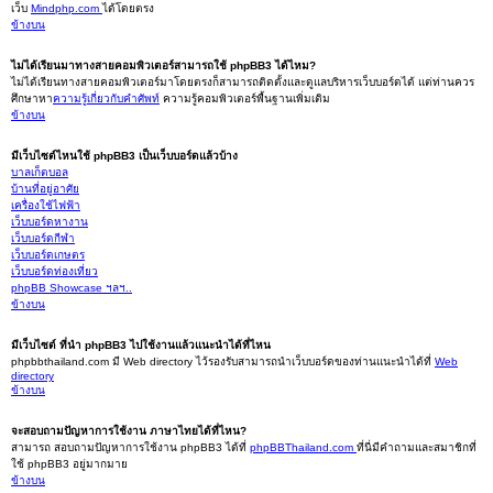
เว็บ
Mindphp.com
ได้โดยตรง
ข้างบน
ไม่ได้เรียนมาทางสายคอมพิวเตอร์สามารถใช้ phpBB3 ได้ไหม?
ไม่ได้เรียนทางสายคอมพิวเตอร์มาโดยตรงก็สามารถติดตั้งและดูแลบริหารเว็บบอร์ดได้ แต่ท่านควร
ศึกษาหา
ความรู้เกี่ยวกับคำศัพท์
ความรู้คอมพิวเตอร์พื้นฐานเพิ่มเติม
ข้างบน
มีเว็บไซต์ไหนใช้ phpBB3 เป็นเว็บบอร์ดแล้วบ้าง
บาลเก็ตบอล
บ้านที่อยู่อาศัย
เครื่องใช้ไฟฟ้า
เว็บบอร์ดหางาน
เว็บบอร์ดกีฬา
เว็บบอร์ดเกษตร
เว็บบอร์ดท่องเที่ยว
phpBB Showcase ฯลฯ..
ข้างบน
มีเว็บไซต์ ที่นำ phpBB3 ไปใช้งานแล้วแนะนำได้ที่ไหน
phpbbthailand.com มี Web directory ไว้รองรับสามารถนำเว็บบอร์ดของท่านแนะนำได้ที่
Web
directory
ข้างบน
จะสอบถามปัญหาการใช้งาน ภาษาไทยได้ที่ไหน?
สามารถ สอบถามปัญหาการใช้งาน phpBB3 ได้ที่
phpBBThailand.com
ที่นี่มีคำถามและสมาชิกที่
ใช้ phpBB3 อยู่มากมาย
ข้างบน