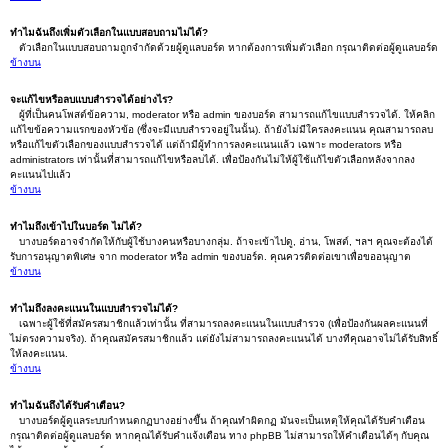
ทำไมฉันถึงเพิ่มตัวเลือกในแบบสอบถามไม่ได้?
ตัวเลือกในแบบสอบถามถูกจำกัดด้วยผู้ดูแลบอร์ด หากต้องการเพิ่มตัวเลือก กรุณาติดต่อผู้ดูแลบอร์ด
ข้างบน
จะแก้ไขหรือลบแบบสำรวจได้อย่างไร?
ผู้ที่เป็นคนโพสต์ข้อความ, moderator หรือ admin ของบอร์ด สามารถแก้ไขแบบสำรวจได้. ให้คลิก
แก้ไขข้อความแรกของหัวข้อ (ซึ่งจะมีแบบสำรวจอยู่ในนั้น). ถ้ายังไม่มีใครลงคะแนน คุณสามารถลบ
หรือแก้ไขตัวเลือกของแบบสำรวจได้ แต่ถ้ามีผู้ทำการลงคะแนนแล้ว เฉพาะ moderators หรือ
administrators เท่านั้นที่สามารถแก้ไขหรือลบได้. เพื่อป้องกันไม่ให้ผู้ใช้แก้ไขตัวเลือกหลังจากลง
คะแนนไปแล้ว
ข้างบน
ทำไมถึงเข้าไปในบอร์ด ไม่ได้?
บางบอร์ดอาจจำกัดให้กับผู้ใช้บางคนหรือบางกลุ่ม. ถ้าจะเข้าไปดู, อ่าน, โพสต์, ฯลฯ คุณจะต้องได้
รับการอนุญาตพิเศษ จาก moderator หรือ admin ของบอร์ด. คุณควรติดต่อเขาเพื่อขออนุญาต
ข้างบน
ทำไมถึงลงคะแนนในแบบสำรวจไม่ได้?
เฉพาะผู้ใช้ที่สมัครสมาชิกแล้วเท่านั้น ที่สามารถลงคะแนนในแบบสำรวจ (เพื่อป้องกันผลคะแนนที่
ไม่ตรงความจริง). ถ้าคุณสมัครสมาชิกแล้ว แต่ยังไม่สามารถลงคะแนนได้ บางทีคุณอาจไม่ได้รับสิทธิ์
ให้ลงคะแนน.
ข้างบน
ทำไมฉันถึงได้รับคำเตือน?
บางบอร์ดผู้ดูแลระบบกำหนดกฏบางอย่างขึ้น ถ้าคุณทำผิดกฏ มันจะเป็นเหตุให้คุณได้รับคำเตือน
กรุณาติดต่อผู้ดูแลบอร์ด หากคุณได้รับคำแจ้งเตือน ทาง phpBB ไม่สามารถให้คำเตือนได้ๆ กับคุณ