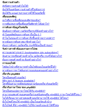
ข้อความส่วนตัว
ส่งข้อความส่วนตัวไม่ได้!
ฉันได้รับแต่ข้อความส่วนตัวที่ไม่ต้องการ!
ฉันได้รับ email รบกวนจากผู้ใช้ในบอร์ดนี้!
เพื่อนและศัตรู
อะไรคือรายชื่อเพื่อนและศัตรูของฉัน?
การเพิ่ม/ลบรายชื่อเพื่อนหรือศัตรูทำได้อย่าไร?
การค้นหาข้อมูลในฟอรั่ม
ฉันต้องการค้นหา บอร์ดหรือกระทู้ต้องทำอย่างไร?
ทำไมผลลัพธ์ของการค้นหาถึงเป็น 0 ?
ทำไมในขณะทำการค้นหาถึงขึ้นหน้าจอว่างเปล่า!?
หากต้องการค้นหาสมาชิกทำอย่าไง?
ต้องการค้นหา บอร์ดหรือ กระทู้ที่ฉันเป็นเข้าของ?
รับข่าวสารหัวข้อและรายการโปรด
ความแตกต่างระหว่า bookmarking และ subscribing?
ฉันสามารถเขียนคำลงท้ายใน บอร์ดหรือ กระทู้ได้อย่างไร?
ต้องการลบคำลงท้าย ต้องทำอย่างไร?
การแนบไฟล์
ไฟล์อะไรบ้างที่สามารถทำเป็นไฟล์แนบในบอร์ดนี้ได้?
หากต้องการหาไฟล์เอกสารแนบของตนเองทำอย่างไร?
เกี่ยวกับ phpBB3
ใครเป็นคนสร้างบอร์ด?
Why isn’t X feature available?
ใครที่ฉันสามารถติดต่อสอบถามข้อมูลเกี่ยวกับบอร์ดนี้?
เกี่ยวกับภาษาไทย ของ phpBB3
ใครเป็นคนแปลภาษาไทยให้กับ phpBB3?
สามารถแสดงคำขอบคุณหรือร่วมสนับสนุนทีม phpBB3 ภาษาไทยได้ที่ไหน ?
ไม่ได้เรียนมาทางสายคอมพิวเตอร์สามารถใช้ phpBB3 ได้ไหม?
มีเว็บไซต์ไหนใช้ phpBB3 เป็นเว็บบอร์ดแล้วบ้าง
มีเว็บไซต์ ที่นำ phpBB3 ไปใช้งานแล้วแนะนำได้ที่ไหน