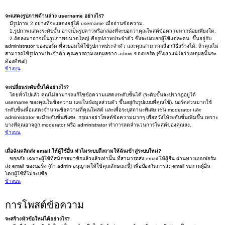
จะแสดงรูปภาพด้านล่าง username อย่างไร?
มีรูปภาพ 2 อย่างที่จะแสดงอยู่ใต้ username เมื่ออ่านข้อความ.
1.รูปภาพแสดงระดับขั้น อาจเป็นรูปดาวหรือกล่องที่จะบอกว่าคุณโพสต์ข้อความมากน้อยเพียงใด.
2.ถัดลงมาอาจเป็นรูปภาพขนาดใหญ่ คือรูปภาพประจำตัว ซึ่งจะบ่งบอกผู้ใช้แต่ละคน. ขึ้นอยู่กับ
administrator ของบอร์ด ที่จะยอมให้ใช้รูปภาพประจำตัว และคุณสามารถเลือกวิธีสร้างได้. ถ้าคุณไม่
สามารถใช้รูปภาพประจำตัว คุณควรถามเหตุผลจาก admin ของบอร์ด (ซึ่งเราแน่ใจว่าเหตุผลนั้นจะ
ต้องดีพอ!)
ข้างบน
จะเปลี่ยนระดับขั้นได้อย่างไร?
โดยทั่วไปแล้ว คุณไม่สามารถแก้ไขข้อความแสดงระดับขั้นได้ (ระดับขั้นจะปรากฏอยู่ใต้
username ของคุณในข้อความ และในข้อมูลส่วนตัว ขึ้นอยู่กับรูปแบบที่คุณใช้). บอร์ดส่วนมากใช้
ระดับขั้นเพื่อแสดงจำนวนข้อความที่คุณโพสต์ และเพื่อระบุสถานะพิเศษ เช่น moderator และ
administrator จะมีระดับขั้นพิเศษ. กรุณาอย่าโพสต์ข้อความมากๆ เพื่อหวังให้ระดับขั้นเพิ่มขึ้น เพราะ
บางทีคุณอาจถูก moderator หรือ administrator ทำการลดจำนวนการโพสต์ของคุณลง.
ข้างบน
เมื่อฉันคลิกส่ง email ให้ผู้ใช้อื่น ทำไมระบบถึงถามให้ฉันเข้าสู่ระบบใหม่?
ขออภัย เฉพาะผู้ใช้ที่สมัครสมาชิกแล้วแล้วเท่านั้น ที่สามารถส่ง email ให้ผู้อื่น ผ่านทางแบบฟอร์ม
ส่ง email ของบอร์ด (ถ้า admin อนุญาตให้ใช้คุณลักษณะนี้) เพื่อป้องกันการส่ง email รบกวนผู้อื่น
โดยผู้ใช้ที่ไม่ระบุชื่อ.
ข้างบน
การโพสต์ข้อความ
จะสร้างหัวข้อใหม่ได้อย่างไร?