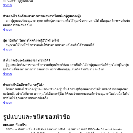
ได้ นอกจากผู้ดูแลบอร์ด
ข้างบน
ทำอย่างไร ฉันถึงจะสามารถรายงานการโพสต์แก่ผู้ดูแลกระทู้?
หากผู้ดูแลบอร์ดอนุญาต คุณจะเห็นปุ่มรายงาน เพื่อให้คุณเขียนรายงานได้ เมื่อคุณคลิกจะพบกับขั้น
ตอนการรายงานต่อไป
ข้างบน
ปุ่ม “บันทึก” ในการโพสต์กระทู้มีไว้ทำอะไร?
อนุณาตให้บันทึกข้อความเพื่อให้สามารถนำมาแก้ไขหรือใช้งานต่อได้
ข้างบน
ทำไมกระทู้ของฉันต้องรอการอนุมัติ?
ผู้ดูแลบอร์ดต้องการกรอกข้อความที่คุณโพสต์ก่อน อาจเป็นไปได้ว่าผู้ดุแลบอร์ดให้คุณไปอยู่ในกลุ่ม
ผู้ใช้งานที่ต้องการการตรวจสอบก่อน กรุณาติดต่อผู้ดูแลบอร์ดสำหรับรายละเอียด
ข้างบน
ทำอย่างไรฉันถึงจะดันกระทู้ได้?
โดยการคลิกที่ “ดันกระทู้” จะแสดง “ดันกระทู้” นั้นคือกระทู้ที่คุณต้องการได้ไปแสดงด้านบนสุดของ
บอร์ดแล้วอย่างไรก็ตาม หากคุณไม่เห็นกระทู้นั้น ให้ลองอ่านกฏของบอร์ดว่าอนุญาตในส่วนนี้หรือไม่
หรือไม่ให้คุณลองดำเนินการอีกครั้ง
ข้างบน
รูปแบบและชนิดของหัวข้อ
BBCode คืออะไร?
BBCode คือส่วนเพิ่มเติมพิเศษของภาษา HTML. คุณสามารถใช้ BBCode ถ้า administrator