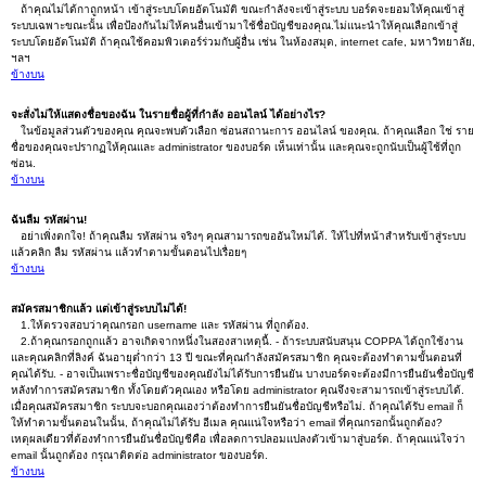
ถ้าคุณไม่ได้กาถูกหน้า เข้าสู่ระบบโดยอัตโนมัติ ขณะกำลังจะเข้าสู่ระบบ บอร์ดจะยอมให้คุณเข้าสู่
ระบบเฉพาะขณะนั้น เพื่อป้องกันไม่ให้คนอื่นเข้ามาใช้ชื่อบัญชีของคุณ.ไม่แนะนำให้คุณเลือกเข้าสู่
ระบบโดยอัตโนมัติ ถ้าคุณใช้คอมพิวเตอร์ร่วมกับผู้อื่น เช่น ในห้องสมุด, internet cafe, มหาวิทยาลัย,
ฯลฯ
ข้างบน
จะสั่งไม่ให้แสดงชื่อของฉัน ในรายชื่อผู้ที่กำลัง ออนไลน์ ได้อย่างไร?
ในข้อมูลส่วนตัวของคุณ คุณจะพบตัวเลือก ซ่อนสถานะการ ออนไลน์ ของคุณ. ถ้าคุณเลือก ใช่ ราย
ชื่อของคุณจะปรากฏให้คุณและ administrator ของบอร์ด เห็นเท่านั้น และคุณจะถูกนับเป็นผู้ใช้ที่ถูก
ซ่อน.
ข้างบน
ฉันลืม รหัสผ่าน!
อย่าเพิ่งตกใจ! ถ้าคุณลืม รหัสผ่าน จริงๆ คุณสามารถขออันใหม่ได้. ให้ไปที่หน้าสำหรับเข้าสู่ระบบ
แล้วคลิก ลืม รหัสผ่าน แล้วทำตามขั้นตอนไปเรื่อยๆ
ข้างบน
สมัครสมาชิกแล้ว แต่เข้าสู่ระบบไม่ได้!
1.ให้ตรวจสอบว่าคุณกรอก username และ รหัสผ่าน ที่ถูกต้อง.
2.ถ้าคุณกรอกถูกแล้ว อาจเกิดจากหนึ่งในสองสาเหตุนี้. - ถ้าระบบสนับสนุน COPPA ได้ถูกใช้งาน
และคุณคลิกที่ลิงค์ ฉันอายุต่ำกว่า 13 ปี ขณะที่คุณกำลังสมัครสมาชิก คุณจะต้องทำตามขั้นตอนที่
คุณได้รับ. - อาจเป็นเพราะชื่อบัญชีของคุณยังไม่ได้รับการยืนยัน บางบอร์ดจะต้องมีการยืนยันชื่อบัญชี
หลังทำการสมัครสมาชิก ทั้งโดยตัวคุณเอง หรือโดย administrator คุณจึงจะสามารถเข้าสู่ระบบได้.
เมื่อคุณสมัครสมาชิก ระบบจะบอกคุณเองว่าต้องทำการยืนยันชื่อบัญชีหรือไม่. ถ้าคุณได้รับ email ก็
ให้ทำตามขั้นตอนในนั้น, ถ้าคุณไม่ได้รับ อีเมล คุณแน่ใจหรือว่า email ที่คุณกรอกนั้นถูกต้อง?
เหตุผลเดียวที่ต้องทำการยืนยันชื่อบัญชีคือ เพื่อลดการปลอมแปลงตัวเข้ามาสู่บอร์ด. ถ้าคุณแน่ใจว่า
email นั้นถูกต้อง กรุณาติดต่อ administrator ของบอร์ด.
ข้างบน