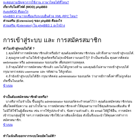
จะสอบถามปัญหาการใช้งาน ภาษาไทยได้ที่ไหน?
เกี่ยวกับโมดิไฟด์ (MOD) phpBB3
AutoMOD คืออะไร
phpBB3 สามารถเชื่อมกับระบบอื่นด้วย XML-RPC ไหม?
ส่วนเสริม (Extension) ของ phpBB คืออะไร
ส่วนเสริม (Extension) ใน phpBB3.1 อะไรบ้าง
การเข้าสู่ระบบ และ การสมัครสมาชิก
ทำไมเข้าสู่ระบบไม่ได้ ?
1.คุณได้ทำการสมัครสมาชิกแล้วหรือยัง? คุณต้องสมัครสมาชิกก่อน แล้วจึงสามารถเข้าสู่ระบบได้.
2.คุณถูกหวงห้ามไม่ให้เข้าสู่บอร์ดหรือไม่(จะมีข้อความบอกไว้)? ถ้าเป็นเช่นนั้น คุณควรติดต่อ
webmaster หรือ administrator ของบอร์ด เพื่อขอทราบเหตุผล.
3.ถ้าคุณได้ทำการสมัครสมาชิกแล้ว และไม่ได้ถูกหวงห้าม และคุณยังไม่สามารถเข้าสู่ระบบได้
กรุณาตรวจสอบ username และ รหัสผ่าน ให้ถูกต้อง.
4.ถ้ายังเข้าสู่ระบบไม่ได้อีก กรุณาติดต่อ administrator ของบอร์ด ว่าอาจมีการตั้งค่าที่ไม่ถูกต้อง
เกิดขึ้นในบอร์ด.
ข้างบน
จำเป็นต้องสมัครสมาชิกด้วยหรือ?
บางทีอาจไม่จำเป็น ขึ้นอยู่กับ administrator ของบอร์ดจะกำหนดไว้ว่า คุณต้องสมัครสมาชิกก่อน
เพื่อโพสต์ข้อความ อย่างไรก็ตาม การสมัครสมาชิกจะทำให้คุณสามารถใช้คุณลักษณะเพิ่มเติม ที่
ไม่มีให้ใช้ในผู้เยี่ยมชม เช่น การใช้รูปประจำตัว, ข้อความส่วนตัว, ส่ง email ให้ผู้ใช้อื่น, การสมัคร
เข้าร่วมกลุ่มผู้ใช้ ฯลฯ.การสมัครสมาชิกใช้เวลาเพียงเล็กน้อย ดังนั้นจึงแนะนำให้คุณควรทำการ
สมัครสมาชิก.
ข้างบน
ทำไมฉันถึงออกจากระบบโดยอัตโนมัติ?