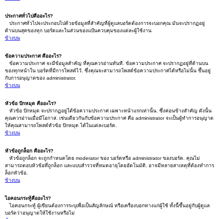
ประกาศทั่วไปคืออะไร?
ประกาศทั่วไปจะประกอบไปด้วยข้อมูลที่สำคัญที่ผู้ดูแลบอร์ดต้องการจะบอกคุณ มันจะปรากฏอยู่
ด้านบนสุดของทุก บอร์ดและในส่วนของแป้นควบคุมของแต่ละผู้ใช้งาน
ข้างบน
ข้อความประกาศ คืออะไร?
ข้อความประกาศ จะมีข้อมูลสำคัญ ที่คุณควรอ่านทันที. ข้อความประกาศ จะปรากฏอยู่ที่ด้านบน
ของทุกหน้าใน บอร์ดที่มีการโพสต์ไว้. ซึ่งคุณจะสามารถโพสต์ข้อความประกาศได้หรือไม่นั้น ขึ้นอยู่
กับการอนุญาตของ administrator.
ข้างบน
หัวข้อ ปักหมุด คืออะไร?
หัวข้อ ปักหมุด จะปรากฏอยู่ใต้ข้อความประกาศ เฉพาะหน้าแรกเท่านั้น. ซึ่งค่อนข้างสำคัญ ดังนั้น
คุณควรอ่านเมื่อมีโอกาส. เช่นเดียวกันกับข้อความประกาศ คือ administrator จะเป็นผู้ทำการอนุญาต
ให้คุณสามารถโพสต์หัวข้อ ปักหมุด ได้ในแต่ละบอร์ด.
ข้างบน
หัวข้อถูกล็อก คืออะไร?
หัวข้อถูกล็อก จะถูกกำหนดโดย moderator ของ บอร์ดหรือ administrator ของบอร์ด. คุณไม่
สามารถตอบหัวข้อที่ถูกล็อก และแบบสำรวจที่หมดอายุโดยอัตโนมัติ. อาจมีหลายสาเหตุที่ต้องทำการ
ล็อกหัวข้อ.
ข้างบน
ไอคอนกระทู้คืออะไร?
ไอคอนกระทู้ ผู้เขียนต้องการระบุเพื่อเป็นสัญลักษณ์ หรือเครื่องบอกทางแก่ผู้ใช้ ทั้งนี้ขึ้นอยู่กับผู้ดูแล
บอร์ดว่าอนุญาตให้ใช้งานหรือไม่