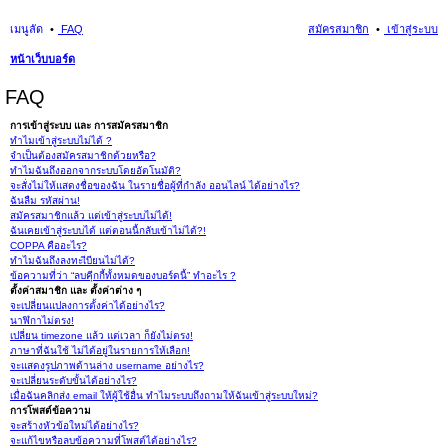
เมนูลัด
FAQ
สมัครสมาชิก
เข้าสู่ระบบ
หน้าเว็บบอร์ด
นห
FAQ
า
การเข้าสู่ระบบ และ การสมัครสมาชิก
ทำไมเข้าสู่ระบบไม่ได้ ?
จำเป็นต้องสมัครสมาชิกด้วยหรือ?
ทำไมฉันถึงออกจากระบบโดยอัตโนมัติ?
จะสั่งไม่ให้แสดงชื่อของฉัน ในรายชื่อผู้ที่กำลัง ออนไลน์ ได้อย่างไร?
ฉันลืม รหัสผ่าน!
สมัครสมาชิกแล้ว แต่เข้าสู่ระบบไม่ได้!
ฉันเคยเข้าสู่ระบบได้ แต่ตอนนี้กลับเข้าไม่ได้?!
COPPA คืออะไร?
ทำไมฉันถึงลงทะเีบียนไม่ได้?
ข้อความที่ว่า “ลบคุีกกี้ทั้งหมดของบอร์ดนี้” ทำอะไร ?
ตั้งค่าสมาชิก และ ตั้งค่าต่าง ๆ
จะเปลี่ยนแปลงการตั้งค่าได้อย่างไร?
นาฬิกาไม่ตรง!
เปลี่ยน timezone แล้ว แต่เวลา ก็ยังไม่ตรง!
ภาษาที่ฉันใช้ ไม่ได้อยู่ในรายการให้เลือก!
จะแสดงรูปภาพด้านล่าง username อย่างไร?
จะเปลี่ยนระดับขั้นได้อย่างไร?
เมื่อฉันคลิกส่ง email ให้ผู้ใช้อื่น ทำไมระบบถึงถามให้ฉันเข้าสู่ระบบใหม่?
การโพสต์ข้อความ
จะสร้างหัวข้อใหม่ได้อย่างไร?
จะแก้ไขหรือลบข้อความที่โพสต์ได้อย่างไร?