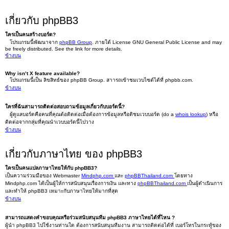
เกี่ยวกับ phpBB3
ใครเป็นคนสร้างบอร์ด?
โปรแกรมนี้พัฒนาจาก
phpBB Group
. ภายใต้ License GNU General Public License and may
be freely distributed. See the link for more details.
ข้างบน
Why isn’t X feature available?
โปรแกรมนี้เป็น ลิขสิทธ์ของ phpBB Group. สาารถเข้าชมเวบไซต์ได้ที่ phpbb.com.
ข้างบน
ใครที่ฉันสามารถติดต่อสอบถามข้อมูลเกี่ยวกับบอร์ดนี้?
ผู้ดูแลบอร์ดคือคนที่คุณต้อติดต่อเมื่อต้องการข้อมูลหรือติชมเวบบอร์ด (do a
whois lookup
) หรือ
ติดต่อจากกลุ่มที่คุณนำเวบบอร์ดนี้ไปวาง
ข้างบน
เกี่ยวกับภาษาไทย ของ phpBB3
ใครเป็นคนแปลภาษาไทยให้กับ phpBB3?
เป็นความร่วมมือของ Webmaster
Mindphp.com
และ
phpBBThailand.com
โดยทาง
Mindphp.com ได้เป็นผู้ให้การสนับสนุนเรื่องการเงิน และทาง
phpBBThailand.com
เป็นผู้ดำเนินการ
และทำให้ phpBB3 เหมาะกับภาษาไทยให้มากที่สุด
ข้างบน
สามารถแสดงคำขอบคุณหรือร่วมสนับสนุนทีม phpBB3 ภาษาไทยได้ที่ไหน ?
ผู้นำ phpBB3 ไปใช้งานท่านใด ต้องการสนับสนุนทีมงาน สามารถติดต่อได้ที่ เบอร์โทรในกระทู้ของ