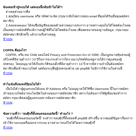
ฉันเคยเข้าสู่ระบบได้ แต่ตอนนี้กลับเข้าไม่ได้?!
สาเหตุส่วนมากคือ
1.คุณป้อน username หรือ รหัสผ่าน ผิด (กรุณากลับไปตรวจสอบ email ที่คุณได้รับเมื่อคุณสมัคร
สมาชิก)
2.Administrator ได้ลบชื่อบัญชีของคุณด้วยสาเหตุบางประการ อาจเพราะคุณไม่ได้โพสต์อะไรเลย
เป็นเหตุการณ์ปกติที่จะมีการลบผู้ใช้ที่ไม่ได้โพสต์อะไรเลย เพื่อลดขนาดของฐานข้อมูล. กรุณาลอง
สมัครสมาชิกอีกครั้ง แล้วถามถึงสาเหตุดู.
ข้างบน
COPPA คืออะไร?
COPPA, หรือ the Child ออนไลน์ Privacy and Protection Act of 1998, เป็นกฏหมายคุ้มครองผู้
บริโภคที่มีอายุต่ำกว่า 13 ปีในการจะกระทำการใดๆ บนเวบไซต์ต้องอยู่ภายใต้การดูแลของผู้
ปกครอง, โดยอนุญาตให้เก็บประวัติของเด็กที่มีอายุต่ำกว่า 13 ปี หากมีความจำเป็นต้องสมัคร
สมาชิกเพื่อเข้าชมเวบไซต์ แต่ต้องระบุชื่อผู้ปกครองด้วย แต่ phpBB ไม่มีการใช้งานในส่วนนี้
ข้างบน
ทำไมฉันถึงลงทะเีบียนไม่ได้?
เป็นไปได้ว่าผู้ดูแลระบบได้แบน IP Address หรือ ไม่อนุญาตให้ใช้ชื่อ Username นี้ในการสมัคร
เจ้าของเวบไซต์อาจจะไม่เปิดในส่วนของการสมัครสมาชิก เพราะไม่ต้องการให้ผู้เยี่ยมชมทำการ
สมัคร กรุณาติดต่อผู็ดูแลระบบหากต้องการสมัครสมาชิก
ข้างบน
ข้อความที่ว่า “ลบคุีกกี้ทั้งหมดของบอร์ดนี้” ทำอะไร ?
“ลบคุีกกี้ทั้งหมดของบอร์ดนี้” จะทำการลบคุ๊กกี๊ทั้งหมดที่ phpBB สร้างขึ้น หากคุณมีปัญหาเรื่องการ
เข้าใช้งานระบบหรือออกจากระบบ อาจสามารถแก้ไขได้โดยการลบคุ๊กกี้
ข้างบน