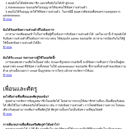
1.คุณยังไม่ได้สมัครสมาชิก และ/หรือยังไม่ได้เข้าสู่ระบบ
2.Administrator ของบอร์ดไม่อนุญาตให้ทุกคนใช้ข้อความส่วนตัว
3.คุณไม่ได้รับอนุญาตให้ใช้ข้อความส่วนตัว. ในกรณีนี้ คุณควรติดต่อเพื่อขอทราบเหตุผลจาก
administrator.
ข้างบน
ฉันได้รับแต่ข้อความส่วนตัวที่ไม่ต้องการ!
เราสามารถเพิ่มคุณเข้าไปในรายชื่อผู้ที่ไม่ต้องการรับข้อความส่วนตัวได้. แต่ในเวลานี้ ถ้าคุณยังได้
รับข้อความส่วนตัวที่ไม่ต้องการจากบางคน ให้คุณแจ้ง admin ของบอร์ด เขาสามารถป้องกันไม่ให้ผู้
ใช้นั้นส่งข้อความส่วนตัวได้อีก.
ข้างบน
ฉันได้รับ email รบกวนจากผู้ใช้ในบอร์ดนี้!
เราขอแสดงความเสียใจเป็นอย่างยิ่ง. Email ที่ถูกส่งจากบอร์ดนี้ จะมีข้อความที่บอกว่าใครเป็นผู้ส่ง.
คุณควรส่ง email ที่มีข้อความทั้งหมด ไปให้ administrator ของบอร์ด ซึ่งรวมทั้งส่วนหัวของข้อความ
ด้วย (ส่วนนี้จะบอกว่า email นั้นถูกส่งมาจากใคร) แล้วเขาจะจัดการให้เอง.
ข้างบน
เพื่อนและศัตรู
อะไรคือรายชื่อเพื่อนและศัตรูของฉัน?
คุณสามารถจัดการข้อมูลสมาชิกในบอร์ดได้ โดยสามารถระบุให้สมาชิกท่านอื่นๆ เป็นเพื่อนกับคุณ
ได้ เพื่อใช้ในการติดต่อกันได้โดยตรง เช่น การส่งข้อความส่วนตัว การโพสต์ข้อความต่างๆ ในขณะ
เดียวกันคุณสามารถเพิ่มรายชื่อศัตรูได้ ศัตรูท่านนั้นจะไม่เห็นข้อความที่คุณโพสต์
ข้างบน
การเพิ่ม/ลบรายชื่อเพื่อนหรือศัตรูทำได้อย่าไร?
คุณสามารถทำได้ 2 วิธี คือ การเพิ่มใน ประวัติของผู้ใช้งานและอีกวิธีคือการเพิ่มในแป้นควบคุม