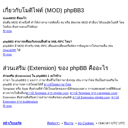
เกี่ยวกับโมดิไฟด์ (MOD) phpBB3
AutoMOD คืออะไร
มันคือ MOD ตัวหนึ่งที่ ทำให้เราสามารถติดตั้ง ลบ หรือ อัพเกรด MOD ตัวอื่นๆ ได้แบบอัตโนมัตื โดย
ไม่ต้อง ค้นหาและแก้ไฟล์เอง
ข้างบน
phpBB3 สามารถเชื่อมกับระบบอื่นด้วย XML-RPC ไหม?
phpBB3 มี MOD สำหรับ XML-RPC เพื่อแลกเปลี่ยนหรือจัดการข้อมูลจากโปรแกรมอื่น เช่น
OpenERP
ได้
ข้างบน
ส่วนเสริม (Extension) ของ phpBB คืออะไร
ส่วนเสริม (Extension) ใน phpBB3.1 อะไรบ้าง
ภาษา ใน phpBB3.1 มองว่า ภาษาอื่นที่ไม่ใช่ภาษาอังกฤษ เช่น ภาษาไทย ถือเป็นส่วนเสริมใน
phpBB สามารถดาวน์โหลดได้ที่
ดาวน์โหลดภาษาไทย
Template หรือ Style คือส่วนที่ทำให้เว็บบอร์ดของเรามีลักษณะเฉพาะ การแสดงผลต่างๆที่สีสันแต่
ต่างจากเว็บอื่นอื่นๆ
ดาวน์ Template จาก phpbb.com
,
ดาวน์ Template จาก t-template.com/
Extension คือส่วนที่เสริมความสามารถเดิมของ phpBB
ดาวน์ Extension phpbb.com
,
ดาวน์
Extension จาก buildinstore
ข้างบน
หน้าเว็บบอร์ด
ติดต่อเรา
ทีมงาน
ลบ Cookies
เขตเวลา UTC UTC