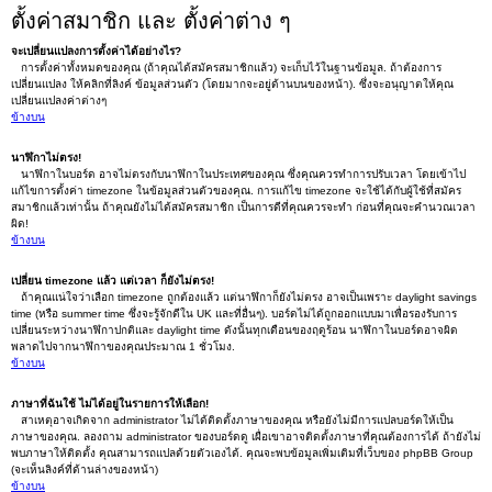
ตั้งค่าสมาชิก และ ตั้งค่าต่าง ๆ
จะเปลี่ยนแปลงการตั้งค่าได้อย่างไร?
การตั้งค่าทั้งหมดของคุณ (ถ้าคุณได้สมัครสมาชิกแล้ว) จะเก็บไว้ในฐานข้อมูล. ถ้าต้องการ
เปลี่ยนแปลง ให้คลิกที่ลิงค์ ข้อมูลส่วนตัว (โดยมากจะอยู่ด้านบนของหน้า). ซึ่งจะอนุญาตให้คุณ
เปลี่ยนแปลงค่าต่างๆ
ข้างบน
นาฬิกาไม่ตรง!
นาฬิกาในบอร์ด อาจไม่ตรงกับนาฬิกาในประเทศของคุณ ซึ่งคุณควรทำการปรับเวลา โดยเข้าไป
แก้ไขการตั้งค่า timezone ในข้อมูลส่วนตัวของคุณ. การแก้ไข timezone จะใช้ได้กับผู้ใช้ที่สมัคร
สมาชิกแล้วเท่านั้น ถ้าคุณยังไม่ได้สมัครสมาชิก เป็นการดีที่คุณควรจะทำ ก่อนที่คุณจะคำนวณเวลา
ผิด!
ข้างบน
เปลี่ยน timezone แล้ว แต่เวลา ก็ยังไม่ตรง!
ถ้าคุณแน่ใจว่าเลือก timezone ถูกต้องแล้ว แต่นาฬิกาก็ยังไม่ตรง อาจเป็นเพราะ daylight savings
time (หรือ summer time ซึ่งจะรู้จักดีใน UK และที่อื่นๆ). บอร์ดไม่ได้ถูกออกแบบมาเพื่อรองรับการ
เปลี่ยนระหว่างนาฬิกาปกติและ daylight time ดังนั้นทุกเดือนของฤดูร้อน นาฬิกาในบอร์ดอาจผิด
พลาดไปจากนาฬิกาของคุณประมาณ 1 ชั่วโมง.
ข้างบน
ภาษาที่ฉันใช้ ไม่ได้อยู่ในรายการให้เลือก!
สาเหตุอาจเกิดจาก administrator ไม่ได้ติดตั้งภาษาของคุณ หรือยังไม่มีการแปลบอร์ดให้เป็น
ภาษาของคุณ. ลองถาม administrator ของบอร์ดดู เผื่อเขาอาจติดตั้งภาษาที่คุณต้องการได้ ถ้ายังไม่
พบภาษาให้ติดตั้ง คุณสามารถแปลด้วยตัวเองได้. คุณจะพบข้อมูลเพิ่มเติมที่เว็บของ phpBB Group
(จะเห็นลิงค์ที่ด้านล่างของหน้า)
ข้างบน