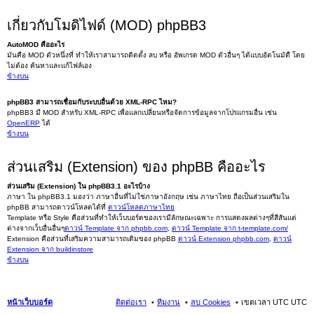
เกี่ยวกับโมดิไฟด์ (MOD) phpBB3
AutoMOD คืออะไร
มันคือ MOD ตัวหนึ่งที่ ทำให้เราสามารถติดตั้ง ลบ หรือ อัพเกรด MOD ตัวอื่นๆ ได้แบบอัตโนมัตื โดย
ไม่ต้อง ค้นหาและแก้ไฟล์เอง
ข้างบน
phpBB3 สามารถเชื่อมกับระบบอื่นด้วย XML-RPC ไหม?
phpBB3 มี MOD สำหรับ XML-RPC เพื่อแลกเปลี่ยนหรือจัดการข้อมูลจากโปรแกรมอื่น เช่น
OpenERP
ได้
ข้างบน
ส่วนเสริม (Extension) ของ phpBB คืออะไร
ส่วนเสริม (Extension) ใน phpBB3.1 อะไรบ้าง
ภาษา ใน phpBB3.1 มองว่า ภาษาอื่นที่ไม่ใช่ภาษาอังกฤษ เช่น ภาษาไทย ถือเป็นส่วนเสริมใน
phpBB สามารถดาวน์โหลดได้ที่
ดาวน์โหลดภาษาไทย
Template หรือ Style คือส่วนที่ทำให้เว็บบอร์ดของเรามีลักษณะเฉพาะ การแสดงผลต่างๆที่สีสันแต่
ต่างจากเว็บอื่นอื่นๆ
ดาวน์ Template จาก phpbb.com
,
ดาวน์ Template จาก t-template.com/
Extension คือส่วนที่เสริมความสามารถเดิมของ phpBB
ดาวน์ Extension phpbb.com
,
ดาวน์
Extension จาก buildinstore
ข้างบน
หน้าเว็บบอร์ด
ติดต่อเรา
ทีมงาน
ลบ Cookies
เขตเวลา UTC UTC