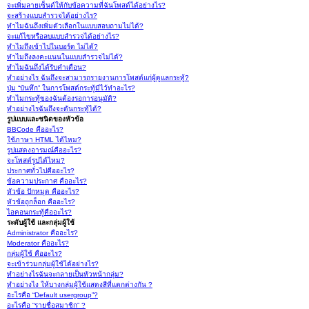
จะเพิ่มลายเซ็นต์ให้กับข้อความที่ฉันโพสต์ได้อย่างไร?
จะสร้างแบบสำรวจได้อย่างไร?
ทำไมฉันถึงเพิ่มตัวเลือกในแบบสอบถามไม่ได้?
จะแก้ไขหรือลบแบบสำรวจได้อย่างไร?
ทำไมถึงเข้าไปในบอร์ด ไม่ได้?
ทำไมถึงลงคะแนนในแบบสำรวจไม่ได้?
ทำไมฉันถึงได้รับคำเตือน?
ทำอย่างไร ฉันถึงจะสามารถรายงานการโพสต์แก่ผู้ดูแลกระทู้?
ปุ่ม “บันทึก” ในการโพสต์กระทู้มีไว้ทำอะไร?
ทำไมกระทู้ของฉันต้องรอการอนุมัติ?
ทำอย่างไรฉันถึงจะดันกระทู้ได้?
รูปแบบและชนิดของหัวข้อ
BBCode คืออะไร?
ใช้ภาษา HTML ได้ไหม?
รูปแสดงอารมณ์คืออะไร?
จะโพสต์รูปได้ไหม?
ประกาศทั่วไปคืออะไร?
ข้อความประกาศ คืออะไร?
หัวข้อ ปักหมุด คืออะไร?
หัวข้อถูกล็อก คืออะไร?
ไอคอนกระทู้คืออะไร?
ระดับผู้ใช้ และกลุ่มผู้ใช้
Administrator คืออะไร?
Moderator คืออะไร?
กลุ่มผู้ใช้ คืออะไร?
จะเข้าร่วมกลุ่มผู้ใช้ได้อย่างไร?
ทำอย่างไรฉันจะกลายเป็นหัวหน้ากลุ่ม?
ทำอย่างไง ให้บางกลุ่มผู้ใช้แสดงสีที่แตกต่างกัน ?
อะไรคือ “Default usergroup”?
อะไรคือ “รายชื่อสมาชิก” ?