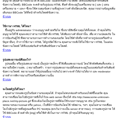
อนุญาต (คุณสามารถสั่งไม่ให้ใช้ BBCode ในแต่ละข้อความโพสต์ ได้ที่แบบฟอร์มสำหรับพิมพ์
ข้อความโพสต์). BBCode จะคล้ายกับรูปแบบ HTML คือคำสั่งจะอยู่ในเครื่องหมาย [ และ ] แทน
เครื่องหมาย < และ> ซึ่งจะใช้ควบคุมข้อความที่อยู่ระหว่างคำสั่งเปิดและปิด. คุณมารถอ่านข้อมูลเพิ่ม
เติมของ BBCode ได้ที่หน้าสำหรับโพสต์ข้อความ.
ข้างบน
ใช้ภาษา HTML ได้ไหม?
ขึ้นอยู่กับ administrator ว่าจะอนุญาตด้วยหรือไม่ ซึ่งเขามีสิทธิ์ควบคุมได้ทั้งหมด. ถ้าคุณได้รับ
อนุญาตให้ใช้ คุณจะพบว่าสามารถใช้คำสั่ง HTML ได้เพียงบางคำสั่งเท่านั้น. เพื่อ ความปลอดภัย ใน
การป้องกันผู้ใช้ ที่พยายามรบกวนการทำงานของบอร์ด โดยใช้คำสั่งที่อาจทำลายรูปแบบหรือสร้าง
ปัญหาอื่นๆ. ถ้าการใช้ภาษา HTML ได้ถูกเปิดใช้งาน คุณสามารถสั่งให้ไม่ใช้ภาษา HTML ในแต่ละ
ข้อความโพสต์ ได้ที่แบบฟอร์มสำหรับพิมพ์ข้อความโพสต์.
ข้างบน
รูปแสดงอารมณ์คืออะไร?
รูปรอยยิ้ม หรือรูปแสดงอารมณ์ เป็นรูปภาพเล็กๆ ที่ใช้เพื่อแสดงอารมณ์ โดยใช้รหัสพิเศษสั้นๆเช่น :)
หมายถึงมีความสุข, :( หมายถึงเศร้า. รายการรูปแสดงอารมณ์ทั้งหมดจะอยู่ในแบบฟอร์มสำหรับพิมพ์
ข้อความโพสต์. พยายามอย่าใช้รูปรอยยิ้มมากเกินไป เพราะจะทำให้อ่านได้ยาก และ moderator
อาจทำการพิจารณาแก้ไขหรือลบข้อความนั้น
ข้างบน
จะโพสต์รูปได้ไหม?
คุณสามารถแสดงรูปในข้อความของคุณได้. ถ้าคุณไม่พบกล่องสำหรับแนบไฟล์ขึ้นบอร์ด คุณ
สามารถเชื่อมโยงไปยังรูปภาพที่เก็บไว้บน web server อื่นๆได้ เช่น http://www.some-unknown-
place.net/my-picture.gif ซึ่งจะต้องไม่เป็นรูปภาพที่ต้องใช้ระบบการอนุญาต เช่น รูปในกล่อง
จดหมายของ hotmail หรือ yahoo, เว็บที่มีการป้องกันโดยใช้ รหัสผ่าน, ฯลฯ. คุณไม่สามารถเชื่อม
โยงไปยังรูปภาพที่อยู่บนเครื่อง PC ของคุณ (ยกเว้นว่าจะเป็น server สาธารณะ). การแสดงรูปภาพ ให้
ใช้ BBCode ด้วยคำสั่ง [img] หรือใช้คำสั่งในภาษา HTML (ถ้าคุณได้รับอนุญาต).
ข้างบน