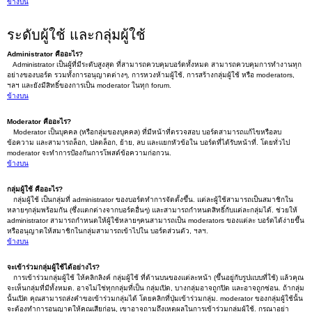
ข้างบน
ระดับผู้ใช้ และกลุ่มผู้ใช้
Administrator คืออะไร?
Administrator เป็นผู้ที่มีระดับสูงสุด ที่สามารถควบคุมบอร์ดทั้งหมด สามารถควบคุมการทำงานทุก
อย่างของบอร์ด รวมทั้งการอนุญาตต่างๆ, การหวงห้ามผู้ใช้, การสร้างกลุ่มผู้ใช้ หรือ moderators,
ฯลฯ และยังมีสิทธิ์ของการเป็น moderator ในทุก forum.
ข้างบน
Moderator คืออะไร?
Moderator เป็นบุคคล (หรือกลุ่มของบุคคล) ที่มีหน้าที่ตรวจสอบ บอร์ดสามารถแก้ไขหรือลบ
ข้อความ และสามารถล็อก, ปลดล็อก, ย้าย, ลบ และแยกหัวข้อใน บอร์ดที่ได้รับหน้าที่. โดยทั่วไป
moderator จะทำการป้องกันการโพสต์ข้อความก่อกวน.
ข้างบน
กลุ่มผู้ใช้ คืออะไร?
กลุ่มผู้ใช้ เป็นกลุ่มที่ administrator ของบอร์ดทำการจัดตั้งขึ้น. แต่ละผู้ใช้สามารถเป็นสมาชิกใน
หลายๆกลุ่มพร้อมกัน (ซึ่งแตกต่างจากบอร์ดอื่นๆ) และสามารถกำหนดสิทธิ์กับแต่ละกลุ่มได้. ช่วยให้
administrator สามารถกำหนดให้ผู้ใช้หลายๆคนสามารถเป็น moderators ของแต่ละ บอร์ดได้ง่ายขึ้น
หรืออนุญาตให้สมาชิกในกลุ่มสามารถเข้าไปใน บอร์ดส่วนตัว, ฯลฯ.
ข้างบน
จะเข้าร่วมกลุ่มผู้ใช้ได้อย่างไร?
การเข้าร่วมกลุ่มผู้ใช้ ให้คลิกลิงค์ กลุ่มผู้ใช้ ที่ด้านบนของแต่ละหน้า (ขึ้นอยู่กับรูปแบบที่ใช้) แล้วคุณ
จะเห็นกลุ่มที่มีทั้งหมด. อาจไม่ใช่ทุกกลุ่มที่เป็น กลุ่มเปิด, บางกลุ่มอาจถูกปิด และอาจถูกซ่อน. ถ้ากลุ่ม
นั้นเปิด คุณสามารถส่งคำขอเข้าร่วมกลุ่มได้ โดยคลิกที่ปุ่มเข้าร่วมกลุ่ม. moderator ของกลุ่มผู้ใช้นั้น
จะต้องทำการอนุญาตให้คุณเสียก่อน, เขาอาจถามถึงเหตุผลในการเข้าร่วมกลุ่มผู้ใช้. กรุณาอย่า