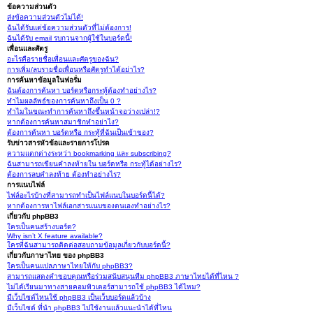
ข้อความส่วนตัว
ส่งข้อความส่วนตัวไม่ได้!
ฉันได้รับแต่ข้อความส่วนตัวที่ไม่ต้องการ!
ฉันได้รับ email รบกวนจากผู้ใช้ในบอร์ดนี้!
เพื่อนและศัตรู
อะไรคือรายชื่อเพื่อนและศัตรูของฉัน?
การเพิ่ม/ลบรายชื่อเพื่อนหรือศัตรูทำได้อย่าไร?
การค้นหาข้อมูลในฟอรั่ม
ฉันต้องการค้นหา บอร์ดหรือกระทู้ต้องทำอย่างไร?
ทำไมผลลัพธ์ของการค้นหาถึงเป็น 0 ?
ทำไมในขณะทำการค้นหาถึงขึ้นหน้าจอว่างเปล่า!?
หากต้องการค้นหาสมาชิกทำอย่าไง?
ต้องการค้นหา บอร์ดหรือ กระทู้ที่ฉันเป็นเข้าของ?
รับข่าวสารหัวข้อและรายการโปรด
ความแตกต่างระหว่า bookmarking และ subscribing?
ฉันสามารถเขียนคำลงท้ายใน บอร์ดหรือ กระทู้ได้อย่างไร?
ต้องการลบคำลงท้าย ต้องทำอย่างไร?
การแนบไฟล์
ไฟล์อะไรบ้างที่สามารถทำเป็นไฟล์แนบในบอร์ดนี้ได้?
หากต้องการหาไฟล์เอกสารแนบของตนเองทำอย่างไร?
เกี่ยวกับ phpBB3
ใครเป็นคนสร้างบอร์ด?
Why isn’t X feature available?
ใครที่ฉันสามารถติดต่อสอบถามข้อมูลเกี่ยวกับบอร์ดนี้?
เกี่ยวกับภาษาไทย ของ phpBB3
ใครเป็นคนแปลภาษาไทยให้กับ phpBB3?
สามารถแสดงคำขอบคุณหรือร่วมสนับสนุนทีม phpBB3 ภาษาไทยได้ที่ไหน ?
ไม่ได้เรียนมาทางสายคอมพิวเตอร์สามารถใช้ phpBB3 ได้ไหม?
มีเว็บไซต์ไหนใช้ phpBB3 เป็นเว็บบอร์ดแล้วบ้าง
มีเว็บไซต์ ที่นำ phpBB3 ไปใช้งานแล้วแนะนำได้ที่ไหน