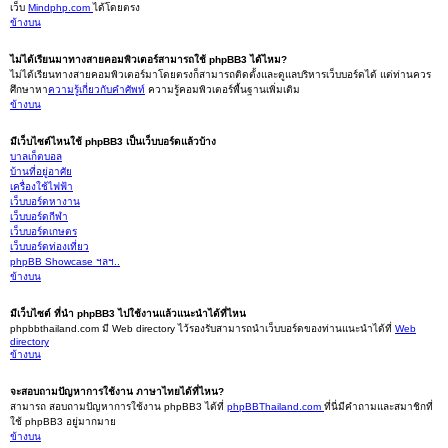
เว็บ
Mindphp.com
ได้โดยตรง
ข้างบน
ไม่ได้เรียนมาทางสายคอมพิวเตอร์สามารถใช้ phpBB3 ได้ไหม?
ไม่ได้เรียนทางสายคอมพิวเตอร์มาโดยตรงก็สามารถติดตั้งและดูแลบริหารเว็บบอร์ดได้ แต่ท่านควร
ศึกษาหา
ความรู้เกี่ยวกับคำศัพท์
ความรู้คอมพิวเตอร์พื้นฐานเพิ่มเติม
ข้างบน
มีเว็บไซต์ไหนใช้ phpBB3 เป็นเว็บบอร์ดแล้วบ้าง
บาลเก็ตบอล
บ้านที่อยู่อาศัย
เครื่องใช้ไฟฟ้า
เว็บบอร์ดหางาน
เว็บบอร์ดกีฬา
เว็บบอร์ดเกษตร
เว็บบอร์ดท่องเที่ยว
phpBB Showcase ฯลฯ..
ข้างบน
มีเว็บไซต์ ที่นำ phpBB3 ไปใช้งานแล้วแนะนำได้ที่ไหน
phpbbthailand.com มี Web directory ไว้รองรับสามารถนำเว็บบอร์ดของท่านแนะนำได้ที่
Web
directory
ข้างบน
จะสอบถามปัญหาการใช้งาน ภาษาไทยได้ที่ไหน?
สามารถ สอบถามปัญหาการใช้งาน phpBB3 ได้ที่
phpBBThailand.com
ที่นี่มีคำถามและสมาชิกที่
ใช้ phpBB3 อยู่มากมาย
ข้างบน