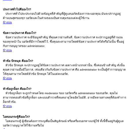
ประกาศทั่วไปคืออะไร?
ประกาศทั่วไปจะประกอบไปด้วยข้อมูลที่สำคัญที่ผู้ดูแลบอร์ดต้องการจะบอกคุณ มันจะปรากฏอยู่
ด้านบนสุดของทุก บอร์ดและในส่วนของแป้นควบคุมของแต่ละผู้ใช้งาน
ข้างบน
ข้อความประกาศ คืออะไร?
ข้อความประกาศ จะมีข้อมูลสำคัญ ที่คุณควรอ่านทันที. ข้อความประกาศ จะปรากฏอยู่ที่ด้านบน
ของทุกหน้าใน บอร์ดที่มีการโพสต์ไว้. ซึ่งคุณจะสามารถโพสต์ข้อความประกาศได้หรือไม่นั้น ขึ้นอยู่
กับการอนุญาตของ administrator.
ข้างบน
หัวข้อ ปักหมุด คืออะไร?
หัวข้อ ปักหมุด จะปรากฏอยู่ใต้ข้อความประกาศ เฉพาะหน้าแรกเท่านั้น. ซึ่งค่อนข้างสำคัญ ดังนั้น
คุณควรอ่านเมื่อมีโอกาส. เช่นเดียวกันกับข้อความประกาศ คือ administrator จะเป็นผู้ทำการอนุญาต
ให้คุณสามารถโพสต์หัวข้อ ปักหมุด ได้ในแต่ละบอร์ด.
ข้างบน
หัวข้อถูกล็อก คืออะไร?
หัวข้อถูกล็อก จะถูกกำหนดโดย moderator ของ บอร์ดหรือ administrator ของบอร์ด. คุณไม่
สามารถตอบหัวข้อที่ถูกล็อก และแบบสำรวจที่หมดอายุโดยอัตโนมัติ. อาจมีหลายสาเหตุที่ต้องทำการ
ล็อกหัวข้อ.
ข้างบน
ไอคอนกระทู้คืออะไร?
ไอคอนกระทู้ ผู้เขียนต้องการระบุเพื่อเป็นสัญลักษณ์ หรือเครื่องบอกทางแก่ผู้ใช้ ทั้งนี้ขึ้นอยู่กับผู้ดูแล
บอร์ดว่าอนุญาตให้ใช้งานหรือไม่