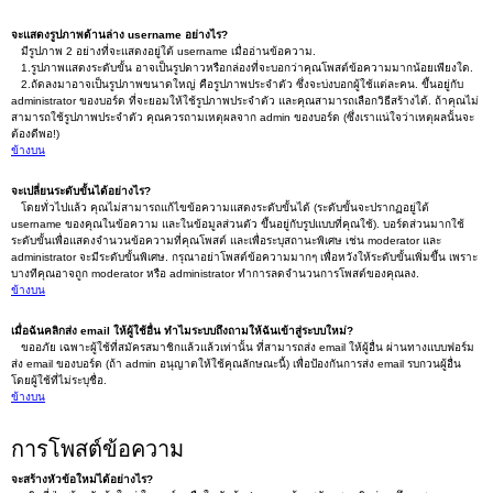
จะแสดงรูปภาพด้านล่าง username อย่างไร?
มีรูปภาพ 2 อย่างที่จะแสดงอยู่ใต้ username เมื่ออ่านข้อความ.
1.รูปภาพแสดงระดับขั้น อาจเป็นรูปดาวหรือกล่องที่จะบอกว่าคุณโพสต์ข้อความมากน้อยเพียงใด.
2.ถัดลงมาอาจเป็นรูปภาพขนาดใหญ่ คือรูปภาพประจำตัว ซึ่งจะบ่งบอกผู้ใช้แต่ละคน. ขึ้นอยู่กับ
administrator ของบอร์ด ที่จะยอมให้ใช้รูปภาพประจำตัว และคุณสามารถเลือกวิธีสร้างได้. ถ้าคุณไม่
สามารถใช้รูปภาพประจำตัว คุณควรถามเหตุผลจาก admin ของบอร์ด (ซึ่งเราแน่ใจว่าเหตุผลนั้นจะ
ต้องดีพอ!)
ข้างบน
จะเปลี่ยนระดับขั้นได้อย่างไร?
โดยทั่วไปแล้ว คุณไม่สามารถแก้ไขข้อความแสดงระดับขั้นได้ (ระดับขั้นจะปรากฏอยู่ใต้
username ของคุณในข้อความ และในข้อมูลส่วนตัว ขึ้นอยู่กับรูปแบบที่คุณใช้). บอร์ดส่วนมากใช้
ระดับขั้นเพื่อแสดงจำนวนข้อความที่คุณโพสต์ และเพื่อระบุสถานะพิเศษ เช่น moderator และ
administrator จะมีระดับขั้นพิเศษ. กรุณาอย่าโพสต์ข้อความมากๆ เพื่อหวังให้ระดับขั้นเพิ่มขึ้น เพราะ
บางทีคุณอาจถูก moderator หรือ administrator ทำการลดจำนวนการโพสต์ของคุณลง.
ข้างบน
เมื่อฉันคลิกส่ง email ให้ผู้ใช้อื่น ทำไมระบบถึงถามให้ฉันเข้าสู่ระบบใหม่?
ขออภัย เฉพาะผู้ใช้ที่สมัครสมาชิกแล้วแล้วเท่านั้น ที่สามารถส่ง email ให้ผู้อื่น ผ่านทางแบบฟอร์ม
ส่ง email ของบอร์ด (ถ้า admin อนุญาตให้ใช้คุณลักษณะนี้) เพื่อป้องกันการส่ง email รบกวนผู้อื่น
โดยผู้ใช้ที่ไม่ระบุชื่อ.
ข้างบน
การโพสต์ข้อความ
จะสร้างหัวข้อใหม่ได้อย่างไร?