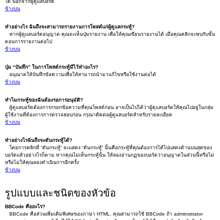
ได้ นอกจากผู้ดูแลบอร์ด
ข้างบน
ทำอย่างไร ฉันถึงจะสามารถรายงานการโพสต์แก่ผู้ดูแลกระทู้?
หากผู้ดูแลบอร์ดอนุญาต คุณจะเห็นปุ่มรายงาน เพื่อให้คุณเขียนรายงานได้ เมื่อคุณคลิกจะพบกับขั้น
ตอนการรายงานต่อไป
ข้างบน
ปุ่ม “บันทึก” ในการโพสต์กระทู้มีไว้ทำอะไร?
อนุณาตให้บันทึกข้อความเพื่อให้สามารถนำมาแก้ไขหรือใช้งานต่อได้
ข้างบน
ทำไมกระทู้ของฉันต้องรอการอนุมัติ?
ผู้ดูแลบอร์ดต้องการกรอกข้อความที่คุณโพสต์ก่อน อาจเป็นไปได้ว่าผู้ดุแลบอร์ดให้คุณไปอยู่ในกลุ่ม
ผู้ใช้งานที่ต้องการการตรวจสอบก่อน กรุณาติดต่อผู้ดูแลบอร์ดสำหรับรายละเอียด
ข้างบน
ทำอย่างไรฉันถึงจะดันกระทู้ได้?
โดยการคลิกที่ “ดันกระทู้” จะแสดง “ดันกระทู้” นั้นคือกระทู้ที่คุณต้องการได้ไปแสดงด้านบนสุดของ
บอร์ดแล้วอย่างไรก็ตาม หากคุณไม่เห็นกระทู้นั้น ให้ลองอ่านกฏของบอร์ดว่าอนุญาตในส่วนนี้หรือไม่
หรือไม่ให้คุณลองดำเนินการอีกครั้ง
ข้างบน
รูปแบบและชนิดของหัวข้อ
BBCode คืออะไร?
BBCode คือส่วนเพิ่มเติมพิเศษของภาษา HTML. คุณสามารถใช้ BBCode ถ้า administrator