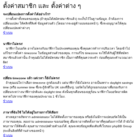
ตั้งค่าสมาชิก และ ตั้งค่าต่าง ๆ
จะเปลี่ยนแปลงการตั้งค่าได้อย่างไร?
การตั้งค่าทั้งหมดของคุณ (ถ้าคุณได้สมัครสมาชิกแล้ว) จะเก็บไว้ในฐานข้อมูล. ถ้าต้องการ
เปลี่ยนแปลง ให้คลิกที่ลิงค์ ข้อมูลส่วนตัว (โดยมากจะอยู่ด้านบนของหน้า). ซึ่งจะอนุญาตให้คุณ
เปลี่ยนแปลงค่าต่างๆ
ข้างบน
นาฬิกาไม่ตรง!
นาฬิกาในบอร์ด อาจไม่ตรงกับนาฬิกาในประเทศของคุณ ซึ่งคุณควรทำการปรับเวลา โดยเข้าไป
แก้ไขการตั้งค่า timezone ในข้อมูลส่วนตัวของคุณ. การแก้ไข timezone จะใช้ได้กับผู้ใช้ที่สมัคร
สมาชิกแล้วเท่านั้น ถ้าคุณยังไม่ได้สมัครสมาชิก เป็นการดีที่คุณควรจะทำ ก่อนที่คุณจะคำนวณเวลา
ผิด!
ข้างบน
เปลี่ยน timezone แล้ว แต่เวลา ก็ยังไม่ตรง!
ถ้าคุณแน่ใจว่าเลือก timezone ถูกต้องแล้ว แต่นาฬิกาก็ยังไม่ตรง อาจเป็นเพราะ daylight savings
time (หรือ summer time ซึ่งจะรู้จักดีใน UK และที่อื่นๆ). บอร์ดไม่ได้ถูกออกแบบมาเพื่อรองรับการ
เปลี่ยนระหว่างนาฬิกาปกติและ daylight time ดังนั้นทุกเดือนของฤดูร้อน นาฬิกาในบอร์ดอาจผิด
พลาดไปจากนาฬิกาของคุณประมาณ 1 ชั่วโมง.
ข้างบน
ภาษาที่ฉันใช้ ไม่ได้อยู่ในรายการให้เลือก!
สาเหตุอาจเกิดจาก administrator ไม่ได้ติดตั้งภาษาของคุณ หรือยังไม่มีการแปลบอร์ดให้เป็น
ภาษาของคุณ. ลองถาม administrator ของบอร์ดดู เผื่อเขาอาจติดตั้งภาษาที่คุณต้องการได้ ถ้ายังไม่
พบภาษาให้ติดตั้ง คุณสามารถแปลด้วยตัวเองได้. คุณจะพบข้อมูลเพิ่มเติมที่เว็บของ phpBB Group
(จะเห็นลิงค์ที่ด้านล่างของหน้า)
ข้างบน