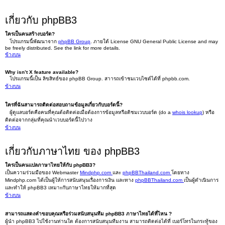
เกี่ยวกับ phpBB3
ใครเป็นคนสร้างบอร์ด?
โปรแกรมนี้พัฒนาจาก
phpBB Group
. ภายใต้ License GNU General Public License and may
be freely distributed. See the link for more details.
ข้างบน
Why isn’t X feature available?
โปรแกรมนี้เป็น ลิขสิทธ์ของ phpBB Group. สาารถเข้าชมเวบไซต์ได้ที่ phpbb.com.
ข้างบน
ใครที่ฉันสามารถติดต่อสอบถามข้อมูลเกี่ยวกับบอร์ดนี้?
ผู้ดูแลบอร์ดคือคนที่คุณต้อติดต่อเมื่อต้องการข้อมูลหรือติชมเวบบอร์ด (do a
whois lookup
) หรือ
ติดต่อจากกลุ่มที่คุณนำเวบบอร์ดนี้ไปวาง
ข้างบน
เกี่ยวกับภาษาไทย ของ phpBB3
ใครเป็นคนแปลภาษาไทยให้กับ phpBB3?
เป็นความร่วมมือของ Webmaster
Mindphp.com
และ
phpBBThailand.com
โดยทาง
Mindphp.com ได้เป็นผู้ให้การสนับสนุนเรื่องการเงิน และทาง
phpBBThailand.com
เป็นผู้ดำเนินการ
และทำให้ phpBB3 เหมาะกับภาษาไทยให้มากที่สุด
ข้างบน
สามารถแสดงคำขอบคุณหรือร่วมสนับสนุนทีม phpBB3 ภาษาไทยได้ที่ไหน ?
ผู้นำ phpBB3 ไปใช้งานท่านใด ต้องการสนับสนุนทีมงาน สามารถติดต่อได้ที่ เบอร์โทรในกระทู้ของ