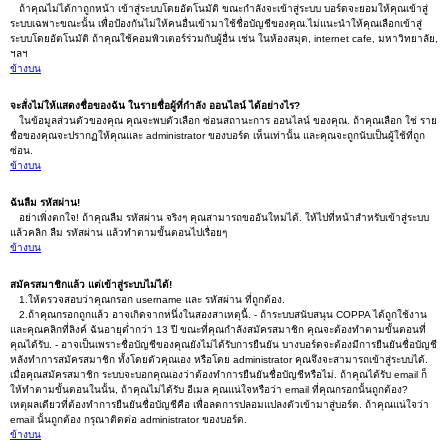
ถ้าคุณไม่ได้กาถูกหน้า เข้าสู่ระบบโดยอัตโนมัติ ขณะกำลังจะเข้าสู่ระบบ บอร์ดจะยอมให้คุณเข้าสู่
ระบบเฉพาะขณะนั้น เพื่อป้องกันไม่ให้คนอื่นเข้ามาใช้ชื่อบัญชีของคุณ.ไม่แนะนำให้คุณเลือกเข้าสู่
ระบบโดยอัตโนมัติ ถ้าคุณใช้คอมพิวเตอร์ร่วมกับผู้อื่น เช่น ในห้องสมุด, internet cafe, มหาวิทยาลัย,
ฯลฯ
ข้างบน
จะสั่งไม่ให้แสดงชื่อของฉัน ในรายชื่อผู้ที่กำลัง ออนไลน์ ได้อย่างไร?
ในข้อมูลส่วนตัวของคุณ คุณจะพบตัวเลือก ซ่อนสถานะการ ออนไลน์ ของคุณ. ถ้าคุณเลือก ใช่ ราย
ชื่อของคุณจะปรากฏให้คุณและ administrator ของบอร์ด เห็นเท่านั้น และคุณจะถูกนับเป็นผู้ใช้ที่ถูก
ซ่อน.
ข้างบน
ฉันลืม รหัสผ่าน!
อย่าเพิ่งตกใจ! ถ้าคุณลืม รหัสผ่าน จริงๆ คุณสามารถขออันใหม่ได้. ให้ไปที่หน้าสำหรับเข้าสู่ระบบ
แล้วคลิก ลืม รหัสผ่าน แล้วทำตามขั้นตอนไปเรื่อยๆ
ข้างบน
สมัครสมาชิกแล้ว แต่เข้าสู่ระบบไม่ได้!
1.ให้ตรวจสอบว่าคุณกรอก username และ รหัสผ่าน ที่ถูกต้อง.
2.ถ้าคุณกรอกถูกแล้ว อาจเกิดจากหนึ่งในสองสาเหตุนี้. - ถ้าระบบสนับสนุน COPPA ได้ถูกใช้งาน
และคุณคลิกที่ลิงค์ ฉันอายุต่ำกว่า 13 ปี ขณะที่คุณกำลังสมัครสมาชิก คุณจะต้องทำตามขั้นตอนที่
คุณได้รับ. - อาจเป็นเพราะชื่อบัญชีของคุณยังไม่ได้รับการยืนยัน บางบอร์ดจะต้องมีการยืนยันชื่อบัญชี
หลังทำการสมัครสมาชิก ทั้งโดยตัวคุณเอง หรือโดย administrator คุณจึงจะสามารถเข้าสู่ระบบได้.
เมื่อคุณสมัครสมาชิก ระบบจะบอกคุณเองว่าต้องทำการยืนยันชื่อบัญชีหรือไม่. ถ้าคุณได้รับ email ก็
ให้ทำตามขั้นตอนในนั้น, ถ้าคุณไม่ได้รับ อีเมล คุณแน่ใจหรือว่า email ที่คุณกรอกนั้นถูกต้อง?
เหตุผลเดียวที่ต้องทำการยืนยันชื่อบัญชีคือ เพื่อลดการปลอมแปลงตัวเข้ามาสู่บอร์ด. ถ้าคุณแน่ใจว่า
email นั้นถูกต้อง กรุณาติดต่อ administrator ของบอร์ด.
ข้างบน