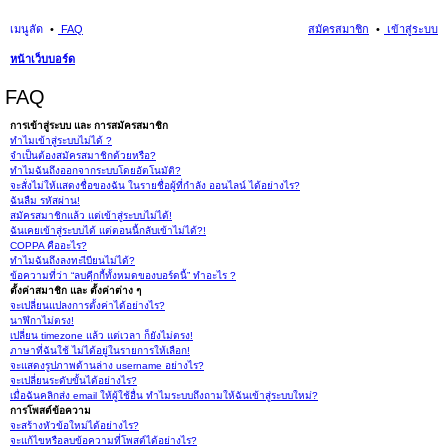
เมนูลัด
FAQ
สมัครสมาชิก
เข้าสู่ระบบ
หน้าเว็บบอร์ด
นห
FAQ
า
การเข้าสู่ระบบ และ การสมัครสมาชิก
ทำไมเข้าสู่ระบบไม่ได้ ?
จำเป็นต้องสมัครสมาชิกด้วยหรือ?
ทำไมฉันถึงออกจากระบบโดยอัตโนมัติ?
จะสั่งไม่ให้แสดงชื่อของฉัน ในรายชื่อผู้ที่กำลัง ออนไลน์ ได้อย่างไร?
ฉันลืม รหัสผ่าน!
สมัครสมาชิกแล้ว แต่เข้าสู่ระบบไม่ได้!
ฉันเคยเข้าสู่ระบบได้ แต่ตอนนี้กลับเข้าไม่ได้?!
COPPA คืออะไร?
ทำไมฉันถึงลงทะเีบียนไม่ได้?
ข้อความที่ว่า “ลบคุีกกี้ทั้งหมดของบอร์ดนี้” ทำอะไร ?
ตั้งค่าสมาชิก และ ตั้งค่าต่าง ๆ
จะเปลี่ยนแปลงการตั้งค่าได้อย่างไร?
นาฬิกาไม่ตรง!
เปลี่ยน timezone แล้ว แต่เวลา ก็ยังไม่ตรง!
ภาษาที่ฉันใช้ ไม่ได้อยู่ในรายการให้เลือก!
จะแสดงรูปภาพด้านล่าง username อย่างไร?
จะเปลี่ยนระดับขั้นได้อย่างไร?
เมื่อฉันคลิกส่ง email ให้ผู้ใช้อื่น ทำไมระบบถึงถามให้ฉันเข้าสู่ระบบใหม่?
การโพสต์ข้อความ
จะสร้างหัวข้อใหม่ได้อย่างไร?
จะแก้ไขหรือลบข้อความที่โพสต์ได้อย่างไร?