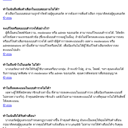
ทำไมฉันถึงเพิ่มตัวเลือกในแบบสอบถามไม่ได้?
ตัวเลือกในแบบสอบถามถูกจำกัดด้วยผู้ดูแลบอร์ด หากต้องการเพิ่มตัวเลือก กรุณาติดต่อผู้ดูแลบอร์ด
ข้างบน
จะแก้ไขหรือลบแบบสำรวจได้อย่างไร?
ผู้ที่เป็นคนโพสต์ข้อความ, moderator หรือ admin ของบอร์ด สามารถแก้ไขแบบสำรวจได้. ให้คลิก
แก้ไขข้อความแรกของหัวข้อ (ซึ่งจะมีแบบสำรวจอยู่ในนั้น). ถ้ายังไม่มีใครลงคะแนน คุณสามารถลบ
หรือแก้ไขตัวเลือกของแบบสำรวจได้ แต่ถ้ามีผู้ทำการลงคะแนนแล้ว เฉพาะ moderators หรือ
administrators เท่านั้นที่สามารถแก้ไขหรือลบได้. เพื่อป้องกันไม่ให้ผู้ใช้แก้ไขตัวเลือกหลังจากลง
คะแนนไปแล้ว
ข้างบน
ทำไมถึงเข้าไปในบอร์ด ไม่ได้?
บางบอร์ดอาจจำกัดให้กับผู้ใช้บางคนหรือบางกลุ่ม. ถ้าจะเข้าไปดู, อ่าน, โพสต์, ฯลฯ คุณจะต้องได้
รับการอนุญาตพิเศษ จาก moderator หรือ admin ของบอร์ด. คุณควรติดต่อเขาเพื่อขออนุญาต
ข้างบน
ทำไมถึงลงคะแนนในแบบสำรวจไม่ได้?
เฉพาะผู้ใช้ที่สมัครสมาชิกแล้วเท่านั้น ที่สามารถลงคะแนนในแบบสำรวจ (เพื่อป้องกันผลคะแนนที่
ไม่ตรงความจริง). ถ้าคุณสมัครสมาชิกแล้ว แต่ยังไม่สามารถลงคะแนนได้ บางทีคุณอาจไม่ได้รับสิทธิ์
ให้ลงคะแนน.
ข้างบน
ทำไมฉันถึงได้รับคำเตือน?
บางบอร์ดผู้ดูแลระบบกำหนดกฏบางอย่างขึ้น ถ้าคุณทำผิดกฏ มันจะเป็นเหตุให้คุณได้รับคำเตือน
กรุณาติดต่อผู้ดูแลบอร์ด หากคุณได้รับคำแจ้งเตือน ทาง phpBB ไม่สามารถให้คำเตือนได้ๆ กับคุณ