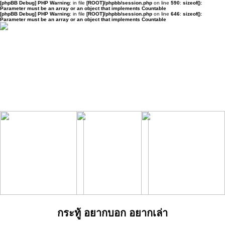
[phpBB Debug] PHP Warning
: in file
[ROOT]/phpbb/session.php
on line
590
:
sizeof():
Parameter must be an array or an object that implements Countable
[phpBB Debug] PHP Warning
: in file
[ROOT]/phpbb/session.php
on line
646
:
sizeof():
Parameter must be an array or an object that implements Countable
กระทู้ อยากบอก อยากเล่า