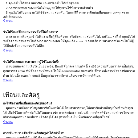
1.คุณยังไม่ได้สมัครสมาชิก และ/หรือยังไม่ได้เข้าสู่ระบบ
2.Administrator ของบอร์ดไม่อนุญาตให้ทุกคนใช้ข้อความส่วนตัว
3.คุณไม่ได้รับอนุญาตให้ใช้ข้อความส่วนตัว. ในกรณีนี้ คุณควรติดต่อเพื่อขอทราบเหตุผลจาก
administrator.
ข้างบน
ฉันได้รับแต่ข้อความส่วนตัวที่ไม่ต้องการ!
เราสามารถเพิ่มคุณเข้าไปในรายชื่อผู้ที่ไม่ต้องการรับข้อความส่วนตัวได้. แต่ในเวลานี้ ถ้าคุณยังได้
รับข้อความส่วนตัวที่ไม่ต้องการจากบางคน ให้คุณแจ้ง admin ของบอร์ด เขาสามารถป้องกันไม่ให้ผู้
ใช้นั้นส่งข้อความส่วนตัวได้อีก.
ข้างบน
ฉันได้รับ email รบกวนจากผู้ใช้ในบอร์ดนี้!
เราขอแสดงความเสียใจเป็นอย่างยิ่ง. Email ที่ถูกส่งจากบอร์ดนี้ จะมีข้อความที่บอกว่าใครเป็นผู้ส่ง.
คุณควรส่ง email ที่มีข้อความทั้งหมด ไปให้ administrator ของบอร์ด ซึ่งรวมทั้งส่วนหัวของข้อความ
ด้วย (ส่วนนี้จะบอกว่า email นั้นถูกส่งมาจากใคร) แล้วเขาจะจัดการให้เอง.
ข้างบน
เพื่อนและศัตรู
อะไรคือรายชื่อเพื่อนและศัตรูของฉัน?
คุณสามารถจัดการข้อมูลสมาชิกในบอร์ดได้ โดยสามารถระบุให้สมาชิกท่านอื่นๆ เป็นเพื่อนกับคุณ
ได้ เพื่อใช้ในการติดต่อกันได้โดยตรง เช่น การส่งข้อความส่วนตัว การโพสต์ข้อความต่างๆ ในขณะ
เดียวกันคุณสามารถเพิ่มรายชื่อศัตรูได้ ศัตรูท่านนั้นจะไม่เห็นข้อความที่คุณโพสต์
ข้างบน
การเพิ่ม/ลบรายชื่อเพื่อนหรือศัตรูทำได้อย่าไร?
คุณสามารถทำได้ 2 วิธี คือ การเพิ่มใน ประวัติของผู้ใช้งานและอีกวิธีคือการเพิ่มในแป้นควบคุม