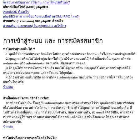
จะสอบถามปัญหาการใช้งาน ภาษาไทยได้ที่ไหน?
เกี่ยวกับโมดิไฟด์ (MOD) phpBB3
AutoMOD คืออะไร
phpBB3 สามารถเชื่อมกับระบบอื่นด้วย XML-RPC ไหม?
ส่วนเสริม (Extension) ของ phpBB คืออะไร
ส่วนเสริม (Extension) ใน phpBB3.1 อะไรบ้าง
การเข้าสู่ระบบ และ การสมัครสมาชิก
ทำไมเข้าสู่ระบบไม่ได้ ?
1.คุณได้ทำการสมัครสมาชิกแล้วหรือยัง? คุณต้องสมัครสมาชิกก่อน แล้วจึงสามารถเข้าสู่ระบบได้.
2.คุณถูกหวงห้ามไม่ให้เข้าสู่บอร์ดหรือไม่(จะมีข้อความบอกไว้)? ถ้าเป็นเช่นนั้น คุณควรติดต่อ
webmaster หรือ administrator ของบอร์ด เพื่อขอทราบเหตุผล.
3.ถ้าคุณได้ทำการสมัครสมาชิกแล้ว และไม่ได้ถูกหวงห้าม และคุณยังไม่สามารถเข้าสู่ระบบได้
กรุณาตรวจสอบ username และ รหัสผ่าน ให้ถูกต้อง.
4.ถ้ายังเข้าสู่ระบบไม่ได้อีก กรุณาติดต่อ administrator ของบอร์ด ว่าอาจมีการตั้งค่าที่ไม่ถูกต้อง
เกิดขึ้นในบอร์ด.
ข้างบน
จำเป็นต้องสมัครสมาชิกด้วยหรือ?
บางทีอาจไม่จำเป็น ขึ้นอยู่กับ administrator ของบอร์ดจะกำหนดไว้ว่า คุณต้องสมัครสมาชิกก่อน
เพื่อโพสต์ข้อความ อย่างไรก็ตาม การสมัครสมาชิกจะทำให้คุณสามารถใช้คุณลักษณะเพิ่มเติม ที่
ไม่มีให้ใช้ในผู้เยี่ยมชม เช่น การใช้รูปประจำตัว, ข้อความส่วนตัว, ส่ง email ให้ผู้ใช้อื่น, การสมัคร
เข้าร่วมกลุ่มผู้ใช้ ฯลฯ.การสมัครสมาชิกใช้เวลาเพียงเล็กน้อย ดังนั้นจึงแนะนำให้คุณควรทำการ
สมัครสมาชิก.
ข้างบน
ทำไมฉันถึงออกจากระบบโดยอัตโนมัติ?