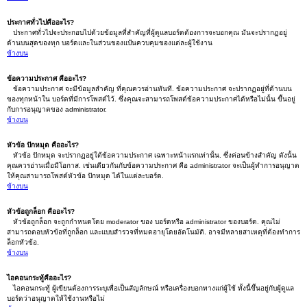
ประกาศทั่วไปคืออะไร?
ประกาศทั่วไปจะประกอบไปด้วยข้อมูลที่สำคัญที่ผู้ดูแลบอร์ดต้องการจะบอกคุณ มันจะปรากฏอยู่
ด้านบนสุดของทุก บอร์ดและในส่วนของแป้นควบคุมของแต่ละผู้ใช้งาน
ข้างบน
ข้อความประกาศ คืออะไร?
ข้อความประกาศ จะมีข้อมูลสำคัญ ที่คุณควรอ่านทันที. ข้อความประกาศ จะปรากฏอยู่ที่ด้านบน
ของทุกหน้าใน บอร์ดที่มีการโพสต์ไว้. ซึ่งคุณจะสามารถโพสต์ข้อความประกาศได้หรือไม่นั้น ขึ้นอยู่
กับการอนุญาตของ administrator.
ข้างบน
หัวข้อ ปักหมุด คืออะไร?
หัวข้อ ปักหมุด จะปรากฏอยู่ใต้ข้อความประกาศ เฉพาะหน้าแรกเท่านั้น. ซึ่งค่อนข้างสำคัญ ดังนั้น
คุณควรอ่านเมื่อมีโอกาส. เช่นเดียวกันกับข้อความประกาศ คือ administrator จะเป็นผู้ทำการอนุญาต
ให้คุณสามารถโพสต์หัวข้อ ปักหมุด ได้ในแต่ละบอร์ด.
ข้างบน
หัวข้อถูกล็อก คืออะไร?
หัวข้อถูกล็อก จะถูกกำหนดโดย moderator ของ บอร์ดหรือ administrator ของบอร์ด. คุณไม่
สามารถตอบหัวข้อที่ถูกล็อก และแบบสำรวจที่หมดอายุโดยอัตโนมัติ. อาจมีหลายสาเหตุที่ต้องทำการ
ล็อกหัวข้อ.
ข้างบน
ไอคอนกระทู้คืออะไร?
ไอคอนกระทู้ ผู้เขียนต้องการระบุเพื่อเป็นสัญลักษณ์ หรือเครื่องบอกทางแก่ผู้ใช้ ทั้งนี้ขึ้นอยู่กับผู้ดูแล
บอร์ดว่าอนุญาตให้ใช้งานหรือไม่