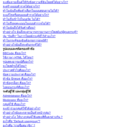
จะเพิ่มลายเซ็นต์ให้กับข้อความที่ฉันโพสต์ได้อย่างไร?
จะสร้างแบบสำรวจได้อย่างไร?
ทำไมฉันถึงเพิ่มตัวเลือกในแบบสอบถามไม่ได้?
จะแก้ไขหรือลบแบบสำรวจได้อย่างไร?
ทำไมถึงเข้าไปในบอร์ด ไม่ได้?
ทำไมถึงลงคะแนนในแบบสำรวจไม่ได้?
ทำไมฉันถึงได้รับคำเตือน?
ทำอย่างไร ฉันถึงจะสามารถรายงานการโพสต์แก่ผู้ดูแลกระทู้?
ปุ่ม “บันทึก” ในการโพสต์กระทู้มีไว้ทำอะไร?
ทำไมกระทู้ของฉันต้องรอการอนุมัติ?
ทำอย่างไรฉันถึงจะดันกระทู้ได้?
รูปแบบและชนิดของหัวข้อ
BBCode คืออะไร?
ใช้ภาษา HTML ได้ไหม?
รูปแสดงอารมณ์คืออะไร?
จะโพสต์รูปได้ไหม?
ประกาศทั่วไปคืออะไร?
ข้อความประกาศ คืออะไร?
หัวข้อ ปักหมุด คืออะไร?
หัวข้อถูกล็อก คืออะไร?
ไอคอนกระทู้คืออะไร?
ระดับผู้ใช้ และกลุ่มผู้ใช้
Administrator คืออะไร?
Moderator คืออะไร?
กลุ่มผู้ใช้ คืออะไร?
จะเข้าร่วมกลุ่มผู้ใช้ได้อย่างไร?
ทำอย่างไรฉันจะกลายเป็นหัวหน้ากลุ่ม?
ทำอย่างไง ให้บางกลุ่มผู้ใช้แสดงสีที่แตกต่างกัน ?
อะไรคือ “Default usergroup”?
อะไรคือ “รายชื่อสมาชิก” ?