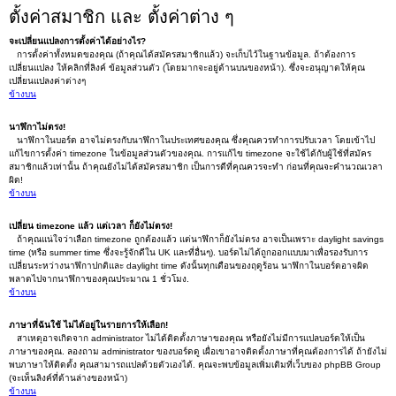
ตั้งค่าสมาชิก และ ตั้งค่าต่าง ๆ
จะเปลี่ยนแปลงการตั้งค่าได้อย่างไร?
การตั้งค่าทั้งหมดของคุณ (ถ้าคุณได้สมัครสมาชิกแล้ว) จะเก็บไว้ในฐานข้อมูล. ถ้าต้องการ
เปลี่ยนแปลง ให้คลิกที่ลิงค์ ข้อมูลส่วนตัว (โดยมากจะอยู่ด้านบนของหน้า). ซึ่งจะอนุญาตให้คุณ
เปลี่ยนแปลงค่าต่างๆ
ข้างบน
นาฬิกาไม่ตรง!
นาฬิกาในบอร์ด อาจไม่ตรงกับนาฬิกาในประเทศของคุณ ซึ่งคุณควรทำการปรับเวลา โดยเข้าไป
แก้ไขการตั้งค่า timezone ในข้อมูลส่วนตัวของคุณ. การแก้ไข timezone จะใช้ได้กับผู้ใช้ที่สมัคร
สมาชิกแล้วเท่านั้น ถ้าคุณยังไม่ได้สมัครสมาชิก เป็นการดีที่คุณควรจะทำ ก่อนที่คุณจะคำนวณเวลา
ผิด!
ข้างบน
เปลี่ยน timezone แล้ว แต่เวลา ก็ยังไม่ตรง!
ถ้าคุณแน่ใจว่าเลือก timezone ถูกต้องแล้ว แต่นาฬิกาก็ยังไม่ตรง อาจเป็นเพราะ daylight savings
time (หรือ summer time ซึ่งจะรู้จักดีใน UK และที่อื่นๆ). บอร์ดไม่ได้ถูกออกแบบมาเพื่อรองรับการ
เปลี่ยนระหว่างนาฬิกาปกติและ daylight time ดังนั้นทุกเดือนของฤดูร้อน นาฬิกาในบอร์ดอาจผิด
พลาดไปจากนาฬิกาของคุณประมาณ 1 ชั่วโมง.
ข้างบน
ภาษาที่ฉันใช้ ไม่ได้อยู่ในรายการให้เลือก!
สาเหตุอาจเกิดจาก administrator ไม่ได้ติดตั้งภาษาของคุณ หรือยังไม่มีการแปลบอร์ดให้เป็น
ภาษาของคุณ. ลองถาม administrator ของบอร์ดดู เผื่อเขาอาจติดตั้งภาษาที่คุณต้องการได้ ถ้ายังไม่
พบภาษาให้ติดตั้ง คุณสามารถแปลด้วยตัวเองได้. คุณจะพบข้อมูลเพิ่มเติมที่เว็บของ phpBB Group
(จะเห็นลิงค์ที่ด้านล่างของหน้า)
ข้างบน