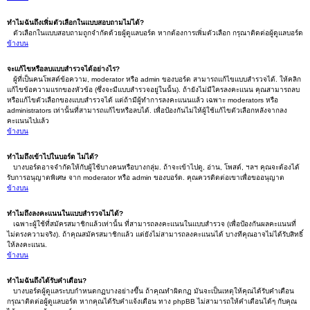
ทำไมฉันถึงเพิ่มตัวเลือกในแบบสอบถามไม่ได้?
ตัวเลือกในแบบสอบถามถูกจำกัดด้วยผู้ดูแลบอร์ด หากต้องการเพิ่มตัวเลือก กรุณาติดต่อผู้ดูแลบอร์ด
ข้างบน
จะแก้ไขหรือลบแบบสำรวจได้อย่างไร?
ผู้ที่เป็นคนโพสต์ข้อความ, moderator หรือ admin ของบอร์ด สามารถแก้ไขแบบสำรวจได้. ให้คลิก
แก้ไขข้อความแรกของหัวข้อ (ซึ่งจะมีแบบสำรวจอยู่ในนั้น). ถ้ายังไม่มีใครลงคะแนน คุณสามารถลบ
หรือแก้ไขตัวเลือกของแบบสำรวจได้ แต่ถ้ามีผู้ทำการลงคะแนนแล้ว เฉพาะ moderators หรือ
administrators เท่านั้นที่สามารถแก้ไขหรือลบได้. เพื่อป้องกันไม่ให้ผู้ใช้แก้ไขตัวเลือกหลังจากลง
คะแนนไปแล้ว
ข้างบน
ทำไมถึงเข้าไปในบอร์ด ไม่ได้?
บางบอร์ดอาจจำกัดให้กับผู้ใช้บางคนหรือบางกลุ่ม. ถ้าจะเข้าไปดู, อ่าน, โพสต์, ฯลฯ คุณจะต้องได้
รับการอนุญาตพิเศษ จาก moderator หรือ admin ของบอร์ด. คุณควรติดต่อเขาเพื่อขออนุญาต
ข้างบน
ทำไมถึงลงคะแนนในแบบสำรวจไม่ได้?
เฉพาะผู้ใช้ที่สมัครสมาชิกแล้วเท่านั้น ที่สามารถลงคะแนนในแบบสำรวจ (เพื่อป้องกันผลคะแนนที่
ไม่ตรงความจริง). ถ้าคุณสมัครสมาชิกแล้ว แต่ยังไม่สามารถลงคะแนนได้ บางทีคุณอาจไม่ได้รับสิทธิ์
ให้ลงคะแนน.
ข้างบน
ทำไมฉันถึงได้รับคำเตือน?
บางบอร์ดผู้ดูแลระบบกำหนดกฏบางอย่างขึ้น ถ้าคุณทำผิดกฏ มันจะเป็นเหตุให้คุณได้รับคำเตือน
กรุณาติดต่อผู้ดูแลบอร์ด หากคุณได้รับคำแจ้งเตือน ทาง phpBB ไม่สามารถให้คำเตือนได้ๆ กับคุณ