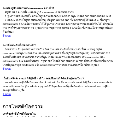
จะแสดงรูปภาพด้านล่าง username อย่างไร?
มีรูปภาพ 2 อย่างที่จะแสดงอยู่ใต้ username เมื่ออ่านข้อความ.
1.รูปภาพแสดงระดับขั้น อาจเป็นรูปดาวหรือกล่องที่จะบอกว่าคุณโพสต์ข้อความมากน้อยเพียงใด.
2.ถัดลงมาอาจเป็นรูปภาพขนาดใหญ่ คือรูปภาพประจำตัว ซึ่งจะบ่งบอกผู้ใช้แต่ละคน. ขึ้นอยู่กับ
administrator ของบอร์ด ที่จะยอมให้ใช้รูปภาพประจำตัว และคุณสามารถเลือกวิธีสร้างได้. ถ้าคุณไม่
สามารถใช้รูปภาพประจำตัว คุณควรถามเหตุผลจาก admin ของบอร์ด (ซึ่งเราแน่ใจว่าเหตุผลนั้นจะ
ต้องดีพอ!)
ข้างบน
จะเปลี่ยนระดับขั้นได้อย่างไร?
โดยทั่วไปแล้ว คุณไม่สามารถแก้ไขข้อความแสดงระดับขั้นได้ (ระดับขั้นจะปรากฏอยู่ใต้
username ของคุณในข้อความ และในข้อมูลส่วนตัว ขึ้นอยู่กับรูปแบบที่คุณใช้). บอร์ดส่วนมากใช้
ระดับขั้นเพื่อแสดงจำนวนข้อความที่คุณโพสต์ และเพื่อระบุสถานะพิเศษ เช่น moderator และ
administrator จะมีระดับขั้นพิเศษ. กรุณาอย่าโพสต์ข้อความมากๆ เพื่อหวังให้ระดับขั้นเพิ่มขึ้น เพราะ
บางทีคุณอาจถูก moderator หรือ administrator ทำการลดจำนวนการโพสต์ของคุณลง.
ข้างบน
เมื่อฉันคลิกส่ง email ให้ผู้ใช้อื่น ทำไมระบบถึงถามให้ฉันเข้าสู่ระบบใหม่?
ขออภัย เฉพาะผู้ใช้ที่สมัครสมาชิกแล้วแล้วเท่านั้น ที่สามารถส่ง email ให้ผู้อื่น ผ่านทางแบบฟอร์ม
ส่ง email ของบอร์ด (ถ้า admin อนุญาตให้ใช้คุณลักษณะนี้) เพื่อป้องกันการส่ง email รบกวนผู้อื่น
โดยผู้ใช้ที่ไม่ระบุชื่อ.
ข้างบน
การโพสต์ข้อความ
จะสร้างหัวข้อใหม่ได้อย่างไร?