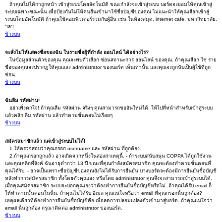
ถ้าคุณไม่ได้กาถูกหน้า เข้าสู่ระบบโดยอัตโนมัติ ขณะกำลังจะเข้าสู่ระบบ บอร์ดจะยอมให้คุณเข้าสู่
ระบบเฉพาะขณะนั้น เพื่อป้องกันไม่ให้คนอื่นเข้ามาใช้ชื่อบัญชีของคุณ.ไม่แนะนำให้คุณเลือกเข้าสู่
ระบบโดยอัตโนมัติ ถ้าคุณใช้คอมพิวเตอร์ร่วมกับผู้อื่น เช่น ในห้องสมุด, internet cafe, มหาวิทยาลัย,
ฯลฯ
ข้างบน
จะสั่งไม่ให้แสดงชื่อของฉัน ในรายชื่อผู้ที่กำลัง ออนไลน์ ได้อย่างไร?
ในข้อมูลส่วนตัวของคุณ คุณจะพบตัวเลือก ซ่อนสถานะการ ออนไลน์ ของคุณ. ถ้าคุณเลือก ใช่ ราย
ชื่อของคุณจะปรากฏให้คุณและ administrator ของบอร์ด เห็นเท่านั้น และคุณจะถูกนับเป็นผู้ใช้ที่ถูก
ซ่อน.
ข้างบน
ฉันลืม รหัสผ่าน!
อย่าเพิ่งตกใจ! ถ้าคุณลืม รหัสผ่าน จริงๆ คุณสามารถขออันใหม่ได้. ให้ไปที่หน้าสำหรับเข้าสู่ระบบ
แล้วคลิก ลืม รหัสผ่าน แล้วทำตามขั้นตอนไปเรื่อยๆ
ข้างบน
สมัครสมาชิกแล้ว แต่เข้าสู่ระบบไม่ได้!
1.ให้ตรวจสอบว่าคุณกรอก username และ รหัสผ่าน ที่ถูกต้อง.
2.ถ้าคุณกรอกถูกแล้ว อาจเกิดจากหนึ่งในสองสาเหตุนี้. - ถ้าระบบสนับสนุน COPPA ได้ถูกใช้งาน
และคุณคลิกที่ลิงค์ ฉันอายุต่ำกว่า 13 ปี ขณะที่คุณกำลังสมัครสมาชิก คุณจะต้องทำตามขั้นตอนที่
คุณได้รับ. - อาจเป็นเพราะชื่อบัญชีของคุณยังไม่ได้รับการยืนยัน บางบอร์ดจะต้องมีการยืนยันชื่อบัญชี
หลังทำการสมัครสมาชิก ทั้งโดยตัวคุณเอง หรือโดย administrator คุณจึงจะสามารถเข้าสู่ระบบได้.
เมื่อคุณสมัครสมาชิก ระบบจะบอกคุณเองว่าต้องทำการยืนยันชื่อบัญชีหรือไม่. ถ้าคุณได้รับ email ก็
ให้ทำตามขั้นตอนในนั้น, ถ้าคุณไม่ได้รับ อีเมล คุณแน่ใจหรือว่า email ที่คุณกรอกนั้นถูกต้อง?
เหตุผลเดียวที่ต้องทำการยืนยันชื่อบัญชีคือ เพื่อลดการปลอมแปลงตัวเข้ามาสู่บอร์ด. ถ้าคุณแน่ใจว่า
email นั้นถูกต้อง กรุณาติดต่อ administrator ของบอร์ด.
ข้างบน