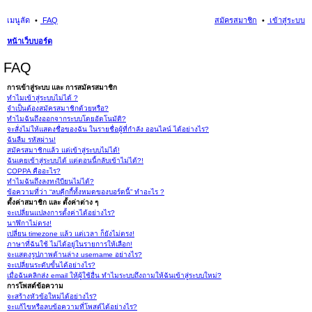
เมนูลัด
FAQ
สมัครสมาชิก
เข้าสู่ระบบ
หน้าเว็บบอร์ด
นห
FAQ
า
การเข้าสู่ระบบ และ การสมัครสมาชิก
ทำไมเข้าสู่ระบบไม่ได้ ?
จำเป็นต้องสมัครสมาชิกด้วยหรือ?
ทำไมฉันถึงออกจากระบบโดยอัตโนมัติ?
จะสั่งไม่ให้แสดงชื่อของฉัน ในรายชื่อผู้ที่กำลัง ออนไลน์ ได้อย่างไร?
ฉันลืม รหัสผ่าน!
สมัครสมาชิกแล้ว แต่เข้าสู่ระบบไม่ได้!
ฉันเคยเข้าสู่ระบบได้ แต่ตอนนี้กลับเข้าไม่ได้?!
COPPA คืออะไร?
ทำไมฉันถึงลงทะเีบียนไม่ได้?
ข้อความที่ว่า “ลบคุีกกี้ทั้งหมดของบอร์ดนี้” ทำอะไร ?
ตั้งค่าสมาชิก และ ตั้งค่าต่าง ๆ
จะเปลี่ยนแปลงการตั้งค่าได้อย่างไร?
นาฬิกาไม่ตรง!
เปลี่ยน timezone แล้ว แต่เวลา ก็ยังไม่ตรง!
ภาษาที่ฉันใช้ ไม่ได้อยู่ในรายการให้เลือก!
จะแสดงรูปภาพด้านล่าง username อย่างไร?
จะเปลี่ยนระดับขั้นได้อย่างไร?
เมื่อฉันคลิกส่ง email ให้ผู้ใช้อื่น ทำไมระบบถึงถามให้ฉันเข้าสู่ระบบใหม่?
การโพสต์ข้อความ
จะสร้างหัวข้อใหม่ได้อย่างไร?
จะแก้ไขหรือลบข้อความที่โพสต์ได้อย่างไร?