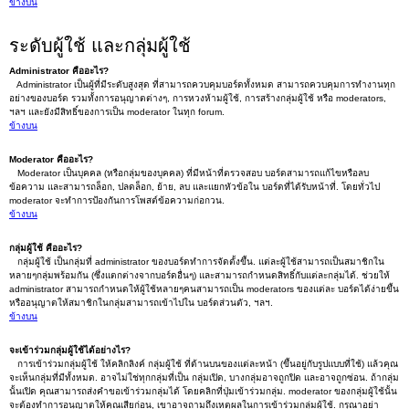
ข้างบน
ระดับผู้ใช้ และกลุ่มผู้ใช้
Administrator คืออะไร?
Administrator เป็นผู้ที่มีระดับสูงสุด ที่สามารถควบคุมบอร์ดทั้งหมด สามารถควบคุมการทำงานทุก
อย่างของบอร์ด รวมทั้งการอนุญาตต่างๆ, การหวงห้ามผู้ใช้, การสร้างกลุ่มผู้ใช้ หรือ moderators,
ฯลฯ และยังมีสิทธิ์ของการเป็น moderator ในทุก forum.
ข้างบน
Moderator คืออะไร?
Moderator เป็นบุคคล (หรือกลุ่มของบุคคล) ที่มีหน้าที่ตรวจสอบ บอร์ดสามารถแก้ไขหรือลบ
ข้อความ และสามารถล็อก, ปลดล็อก, ย้าย, ลบ และแยกหัวข้อใน บอร์ดที่ได้รับหน้าที่. โดยทั่วไป
moderator จะทำการป้องกันการโพสต์ข้อความก่อกวน.
ข้างบน
กลุ่มผู้ใช้ คืออะไร?
กลุ่มผู้ใช้ เป็นกลุ่มที่ administrator ของบอร์ดทำการจัดตั้งขึ้น. แต่ละผู้ใช้สามารถเป็นสมาชิกใน
หลายๆกลุ่มพร้อมกัน (ซึ่งแตกต่างจากบอร์ดอื่นๆ) และสามารถกำหนดสิทธิ์กับแต่ละกลุ่มได้. ช่วยให้
administrator สามารถกำหนดให้ผู้ใช้หลายๆคนสามารถเป็น moderators ของแต่ละ บอร์ดได้ง่ายขึ้น
หรืออนุญาตให้สมาชิกในกลุ่มสามารถเข้าไปใน บอร์ดส่วนตัว, ฯลฯ.
ข้างบน
จะเข้าร่วมกลุ่มผู้ใช้ได้อย่างไร?
การเข้าร่วมกลุ่มผู้ใช้ ให้คลิกลิงค์ กลุ่มผู้ใช้ ที่ด้านบนของแต่ละหน้า (ขึ้นอยู่กับรูปแบบที่ใช้) แล้วคุณ
จะเห็นกลุ่มที่มีทั้งหมด. อาจไม่ใช่ทุกกลุ่มที่เป็น กลุ่มเปิด, บางกลุ่มอาจถูกปิด และอาจถูกซ่อน. ถ้ากลุ่ม
นั้นเปิด คุณสามารถส่งคำขอเข้าร่วมกลุ่มได้ โดยคลิกที่ปุ่มเข้าร่วมกลุ่ม. moderator ของกลุ่มผู้ใช้นั้น
จะต้องทำการอนุญาตให้คุณเสียก่อน, เขาอาจถามถึงเหตุผลในการเข้าร่วมกลุ่มผู้ใช้. กรุณาอย่า