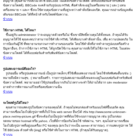
อนุญาต (คุณสามารถสั่งไม่ให้ใช้ BBCode ในแต่ละข้อความโพสต์ ได้ที่แบบฟอร์มสำหรับพิมพ์
ข้อความโพสต์). BBCode จะคล้ายกับรูปแบบ HTML คือคำสั่งจะอยู่ในเครื่องหมาย [ และ ] แทน
เครื่องหมาย < และ> ซึ่งจะใช้ควบคุมข้อความที่อยู่ระหว่างคำสั่งเปิดและปิด. คุณมารถอ่านข้อมูลเพิ่ม
เติมของ BBCode ได้ที่หน้าสำหรับโพสต์ข้อความ.
ข้างบน
ใช้ภาษา HTML ได้ไหม?
ขึ้นอยู่กับ administrator ว่าจะอนุญาตด้วยหรือไม่ ซึ่งเขามีสิทธิ์ควบคุมได้ทั้งหมด. ถ้าคุณได้รับ
อนุญาตให้ใช้ คุณจะพบว่าสามารถใช้คำสั่ง HTML ได้เพียงบางคำสั่งเท่านั้น. เพื่อ ความปลอดภัย ใน
การป้องกันผู้ใช้ ที่พยายามรบกวนการทำงานของบอร์ด โดยใช้คำสั่งที่อาจทำลายรูปแบบหรือสร้าง
ปัญหาอื่นๆ. ถ้าการใช้ภาษา HTML ได้ถูกเปิดใช้งาน คุณสามารถสั่งให้ไม่ใช้ภาษา HTML ในแต่ละ
ข้อความโพสต์ ได้ที่แบบฟอร์มสำหรับพิมพ์ข้อความโพสต์.
ข้างบน
รูปแสดงอารมณ์คืออะไร?
รูปรอยยิ้ม หรือรูปแสดงอารมณ์ เป็นรูปภาพเล็กๆ ที่ใช้เพื่อแสดงอารมณ์ โดยใช้รหัสพิเศษสั้นๆเช่น :)
หมายถึงมีความสุข, :( หมายถึงเศร้า. รายการรูปแสดงอารมณ์ทั้งหมดจะอยู่ในแบบฟอร์มสำหรับพิมพ์
ข้อความโพสต์. พยายามอย่าใช้รูปรอยยิ้มมากเกินไป เพราะจะทำให้อ่านได้ยาก และ moderator
อาจทำการพิจารณาแก้ไขหรือลบข้อความนั้น
ข้างบน
จะโพสต์รูปได้ไหม?
คุณสามารถแสดงรูปในข้อความของคุณได้. ถ้าคุณไม่พบกล่องสำหรับแนบไฟล์ขึ้นบอร์ด คุณ
สามารถเชื่อมโยงไปยังรูปภาพที่เก็บไว้บน web server อื่นๆได้ เช่น http://www.some-unknown-
place.net/my-picture.gif ซึ่งจะต้องไม่เป็นรูปภาพที่ต้องใช้ระบบการอนุญาต เช่น รูปในกล่อง
จดหมายของ hotmail หรือ yahoo, เว็บที่มีการป้องกันโดยใช้ รหัสผ่าน, ฯลฯ. คุณไม่สามารถเชื่อม
โยงไปยังรูปภาพที่อยู่บนเครื่อง PC ของคุณ (ยกเว้นว่าจะเป็น server สาธารณะ). การแสดงรูปภาพ ให้
ใช้ BBCode ด้วยคำสั่ง [img] หรือใช้คำสั่งในภาษา HTML (ถ้าคุณได้รับอนุญาต).
ข้างบน