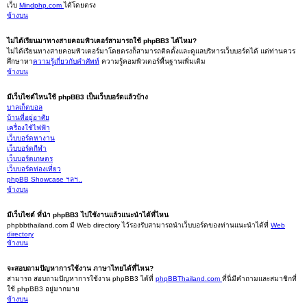
เว็บ
Mindphp.com
ได้โดยตรง
ข้างบน
ไม่ได้เรียนมาทางสายคอมพิวเตอร์สามารถใช้ phpBB3 ได้ไหม?
ไม่ได้เรียนทางสายคอมพิวเตอร์มาโดยตรงก็สามารถติดตั้งและดูแลบริหารเว็บบอร์ดได้ แต่ท่านควร
ศึกษาหา
ความรู้เกี่ยวกับคำศัพท์
ความรู้คอมพิวเตอร์พื้นฐานเพิ่มเติม
ข้างบน
มีเว็บไซต์ไหนใช้ phpBB3 เป็นเว็บบอร์ดแล้วบ้าง
บาลเก็ตบอล
บ้านที่อยู่อาศัย
เครื่องใช้ไฟฟ้า
เว็บบอร์ดหางาน
เว็บบอร์ดกีฬา
เว็บบอร์ดเกษตร
เว็บบอร์ดท่องเที่ยว
phpBB Showcase ฯลฯ..
ข้างบน
มีเว็บไซต์ ที่นำ phpBB3 ไปใช้งานแล้วแนะนำได้ที่ไหน
phpbbthailand.com มี Web directory ไว้รองรับสามารถนำเว็บบอร์ดของท่านแนะนำได้ที่
Web
directory
ข้างบน
จะสอบถามปัญหาการใช้งาน ภาษาไทยได้ที่ไหน?
สามารถ สอบถามปัญหาการใช้งาน phpBB3 ได้ที่
phpBBThailand.com
ที่นี่มีคำถามและสมาชิกที่
ใช้ phpBB3 อยู่มากมาย
ข้างบน