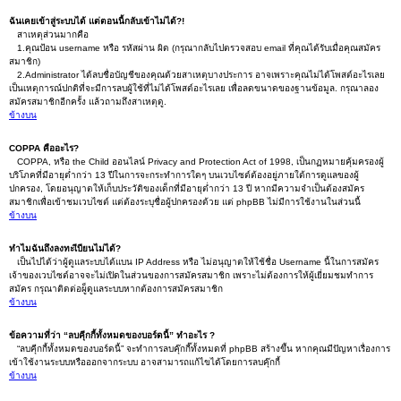
ฉันเคยเข้าสู่ระบบได้ แต่ตอนนี้กลับเข้าไม่ได้?!
สาเหตุส่วนมากคือ
1.คุณป้อน username หรือ รหัสผ่าน ผิด (กรุณากลับไปตรวจสอบ email ที่คุณได้รับเมื่อคุณสมัคร
สมาชิก)
2.Administrator ได้ลบชื่อบัญชีของคุณด้วยสาเหตุบางประการ อาจเพราะคุณไม่ได้โพสต์อะไรเลย
เป็นเหตุการณ์ปกติที่จะมีการลบผู้ใช้ที่ไม่ได้โพสต์อะไรเลย เพื่อลดขนาดของฐานข้อมูล. กรุณาลอง
สมัครสมาชิกอีกครั้ง แล้วถามถึงสาเหตุดู.
ข้างบน
COPPA คืออะไร?
COPPA, หรือ the Child ออนไลน์ Privacy and Protection Act of 1998, เป็นกฏหมายคุ้มครองผู้
บริโภคที่มีอายุต่ำกว่า 13 ปีในการจะกระทำการใดๆ บนเวบไซต์ต้องอยู่ภายใต้การดูแลของผู้
ปกครอง, โดยอนุญาตให้เก็บประวัติของเด็กที่มีอายุต่ำกว่า 13 ปี หากมีความจำเป็นต้องสมัคร
สมาชิกเพื่อเข้าชมเวบไซต์ แต่ต้องระบุชื่อผู้ปกครองด้วย แต่ phpBB ไม่มีการใช้งานในส่วนนี้
ข้างบน
ทำไมฉันถึงลงทะเีบียนไม่ได้?
เป็นไปได้ว่าผู้ดูแลระบบได้แบน IP Address หรือ ไม่อนุญาตให้ใช้ชื่อ Username นี้ในการสมัคร
เจ้าของเวบไซต์อาจจะไม่เปิดในส่วนของการสมัครสมาชิก เพราะไม่ต้องการให้ผู้เยี่ยมชมทำการ
สมัคร กรุณาติดต่อผู็ดูแลระบบหากต้องการสมัครสมาชิก
ข้างบน
ข้อความที่ว่า “ลบคุีกกี้ทั้งหมดของบอร์ดนี้” ทำอะไร ?
“ลบคุีกกี้ทั้งหมดของบอร์ดนี้” จะทำการลบคุ๊กกี๊ทั้งหมดที่ phpBB สร้างขึ้น หากคุณมีปัญหาเรื่องการ
เข้าใช้งานระบบหรือออกจากระบบ อาจสามารถแก้ไขได้โดยการลบคุ๊กกี้
ข้างบน