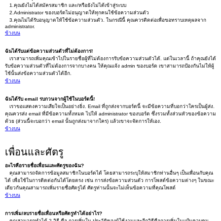
1.คุณยังไม่ได้สมัครสมาชิก และ/หรือยังไม่ได้เข้าสู่ระบบ
2.Administrator ของบอร์ดไม่อนุญาตให้ทุกคนใช้ข้อความส่วนตัว
3.คุณไม่ได้รับอนุญาตให้ใช้ข้อความส่วนตัว. ในกรณีนี้ คุณควรติดต่อเพื่อขอทราบเหตุผลจาก
administrator.
ข้างบน
ฉันได้รับแต่ข้อความส่วนตัวที่ไม่ต้องการ!
เราสามารถเพิ่มคุณเข้าไปในรายชื่อผู้ที่ไม่ต้องการรับข้อความส่วนตัวได้. แต่ในเวลานี้ ถ้าคุณยังได้
รับข้อความส่วนตัวที่ไม่ต้องการจากบางคน ให้คุณแจ้ง admin ของบอร์ด เขาสามารถป้องกันไม่ให้ผู้
ใช้นั้นส่งข้อความส่วนตัวได้อีก.
ข้างบน
ฉันได้รับ email รบกวนจากผู้ใช้ในบอร์ดนี้!
เราขอแสดงความเสียใจเป็นอย่างยิ่ง. Email ที่ถูกส่งจากบอร์ดนี้ จะมีข้อความที่บอกว่าใครเป็นผู้ส่ง.
คุณควรส่ง email ที่มีข้อความทั้งหมด ไปให้ administrator ของบอร์ด ซึ่งรวมทั้งส่วนหัวของข้อความ
ด้วย (ส่วนนี้จะบอกว่า email นั้นถูกส่งมาจากใคร) แล้วเขาจะจัดการให้เอง.
ข้างบน
เพื่อนและศัตรู
อะไรคือรายชื่อเพื่อนและศัตรูของฉัน?
คุณสามารถจัดการข้อมูลสมาชิกในบอร์ดได้ โดยสามารถระบุให้สมาชิกท่านอื่นๆ เป็นเพื่อนกับคุณ
ได้ เพื่อใช้ในการติดต่อกันได้โดยตรง เช่น การส่งข้อความส่วนตัว การโพสต์ข้อความต่างๆ ในขณะ
เดียวกันคุณสามารถเพิ่มรายชื่อศัตรูได้ ศัตรูท่านนั้นจะไม่เห็นข้อความที่คุณโพสต์
ข้างบน
การเพิ่ม/ลบรายชื่อเพื่อนหรือศัตรูทำได้อย่าไร?
คุณสามารถทำได้ 2 วิธี คือ การเพิ่มใน ประวัติของผู้ใช้งานและอีกวิธีคือการเพิ่มในแป้นควบคุม