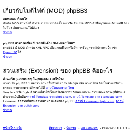
เกี่ยวกับโมดิไฟด์ (MOD) phpBB3
AutoMOD คืออะไร
มันคือ MOD ตัวหนึ่งที่ ทำให้เราสามารถติดตั้ง ลบ หรือ อัพเกรด MOD ตัวอื่นๆ ได้แบบอัตโนมัตื โดย
ไม่ต้อง ค้นหาและแก้ไฟล์เอง
ข้างบน
phpBB3 สามารถเชื่อมกับระบบอื่นด้วย XML-RPC ไหม?
phpBB3 มี MOD สำหรับ XML-RPC เพื่อแลกเปลี่ยนหรือจัดการข้อมูลจากโปรแกรมอื่น เช่น
OpenERP
ได้
ข้างบน
ส่วนเสริม (Extension) ของ phpBB คืออะไร
ส่วนเสริม (Extension) ใน phpBB3.1 อะไรบ้าง
ภาษา ใน phpBB3.1 มองว่า ภาษาอื่นที่ไม่ใช่ภาษาอังกฤษ เช่น ภาษาไทย ถือเป็นส่วนเสริมใน
phpBB สามารถดาวน์โหลดได้ที่
ดาวน์โหลดภาษาไทย
Template หรือ Style คือส่วนที่ทำให้เว็บบอร์ดของเรามีลักษณะเฉพาะ การแสดงผลต่างๆที่สีสันแต่
ต่างจากเว็บอื่นอื่นๆ
ดาวน์ Template จาก phpbb.com
,
ดาวน์ Template จาก t-template.com/
Extension คือส่วนที่เสริมความสามารถเดิมของ phpBB
ดาวน์ Extension phpbb.com
,
ดาวน์
Extension จาก buildinstore
ข้างบน
หน้าเว็บบอร์ด
ติดต่อเรา
ทีมงาน
ลบ Cookies
เขตเวลา UTC UTC