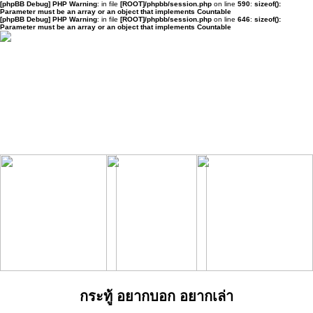
[phpBB Debug] PHP Warning
: in file
[ROOT]/phpbb/session.php
on line
590
:
sizeof():
Parameter must be an array or an object that implements Countable
[phpBB Debug] PHP Warning
: in file
[ROOT]/phpbb/session.php
on line
646
:
sizeof():
Parameter must be an array or an object that implements Countable
กระทู้ อยากบอก อยากเล่า