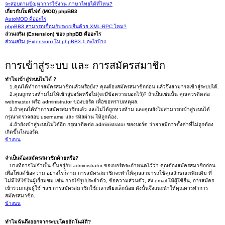
จะสอบถามปัญหาการใช้งาน ภาษาไทยได้ที่ไหน?
เกี่ยวกับโมดิไฟด์ (MOD) phpBB3
AutoMOD คืออะไร
phpBB3 สามารถเชื่อมกับระบบอื่นด้วย XML-RPC ไหม?
ส่วนเสริม (Extension) ของ phpBB คืออะไร
ส่วนเสริม (Extension) ใน phpBB3.1 อะไรบ้าง
การเข้าสู่ระบบ และ การสมัครสมาชิก
ทำไมเข้าสู่ระบบไม่ได้ ?
1.คุณได้ทำการสมัครสมาชิกแล้วหรือยัง? คุณต้องสมัครสมาชิกก่อน แล้วจึงสามารถเข้าสู่ระบบได้.
2.คุณถูกหวงห้ามไม่ให้เข้าสู่บอร์ดหรือไม่(จะมีข้อความบอกไว้)? ถ้าเป็นเช่นนั้น คุณควรติดต่อ
webmaster หรือ administrator ของบอร์ด เพื่อขอทราบเหตุผล.
3.ถ้าคุณได้ทำการสมัครสมาชิกแล้ว และไม่ได้ถูกหวงห้าม และคุณยังไม่สามารถเข้าสู่ระบบได้
กรุณาตรวจสอบ username และ รหัสผ่าน ให้ถูกต้อง.
4.ถ้ายังเข้าสู่ระบบไม่ได้อีก กรุณาติดต่อ administrator ของบอร์ด ว่าอาจมีการตั้งค่าที่ไม่ถูกต้อง
เกิดขึ้นในบอร์ด.
ข้างบน
จำเป็นต้องสมัครสมาชิกด้วยหรือ?
บางทีอาจไม่จำเป็น ขึ้นอยู่กับ administrator ของบอร์ดจะกำหนดไว้ว่า คุณต้องสมัครสมาชิกก่อน
เพื่อโพสต์ข้อความ อย่างไรก็ตาม การสมัครสมาชิกจะทำให้คุณสามารถใช้คุณลักษณะเพิ่มเติม ที่
ไม่มีให้ใช้ในผู้เยี่ยมชม เช่น การใช้รูปประจำตัว, ข้อความส่วนตัว, ส่ง email ให้ผู้ใช้อื่น, การสมัคร
เข้าร่วมกลุ่มผู้ใช้ ฯลฯ.การสมัครสมาชิกใช้เวลาเพียงเล็กน้อย ดังนั้นจึงแนะนำให้คุณควรทำการ
สมัครสมาชิก.
ข้างบน
ทำไมฉันถึงออกจากระบบโดยอัตโนมัติ?