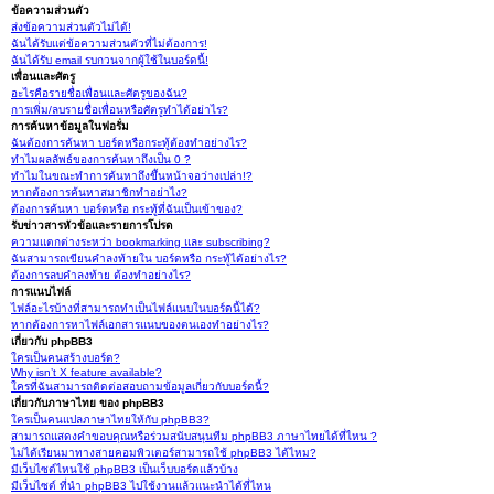
ข้อความส่วนตัว
ส่งข้อความส่วนตัวไม่ได้!
ฉันได้รับแต่ข้อความส่วนตัวที่ไม่ต้องการ!
ฉันได้รับ email รบกวนจากผู้ใช้ในบอร์ดนี้!
เพื่อนและศัตรู
อะไรคือรายชื่อเพื่อนและศัตรูของฉัน?
การเพิ่ม/ลบรายชื่อเพื่อนหรือศัตรูทำได้อย่าไร?
การค้นหาข้อมูลในฟอรั่ม
ฉันต้องการค้นหา บอร์ดหรือกระทู้ต้องทำอย่างไร?
ทำไมผลลัพธ์ของการค้นหาถึงเป็น 0 ?
ทำไมในขณะทำการค้นหาถึงขึ้นหน้าจอว่างเปล่า!?
หากต้องการค้นหาสมาชิกทำอย่าไง?
ต้องการค้นหา บอร์ดหรือ กระทู้ที่ฉันเป็นเข้าของ?
รับข่าวสารหัวข้อและรายการโปรด
ความแตกต่างระหว่า bookmarking และ subscribing?
ฉันสามารถเขียนคำลงท้ายใน บอร์ดหรือ กระทู้ได้อย่างไร?
ต้องการลบคำลงท้าย ต้องทำอย่างไร?
การแนบไฟล์
ไฟล์อะไรบ้างที่สามารถทำเป็นไฟล์แนบในบอร์ดนี้ได้?
หากต้องการหาไฟล์เอกสารแนบของตนเองทำอย่างไร?
เกี่ยวกับ phpBB3
ใครเป็นคนสร้างบอร์ด?
Why isn’t X feature available?
ใครที่ฉันสามารถติดต่อสอบถามข้อมูลเกี่ยวกับบอร์ดนี้?
เกี่ยวกับภาษาไทย ของ phpBB3
ใครเป็นคนแปลภาษาไทยให้กับ phpBB3?
สามารถแสดงคำขอบคุณหรือร่วมสนับสนุนทีม phpBB3 ภาษาไทยได้ที่ไหน ?
ไม่ได้เรียนมาทางสายคอมพิวเตอร์สามารถใช้ phpBB3 ได้ไหม?
มีเว็บไซต์ไหนใช้ phpBB3 เป็นเว็บบอร์ดแล้วบ้าง
มีเว็บไซต์ ที่นำ phpBB3 ไปใช้งานแล้วแนะนำได้ที่ไหน