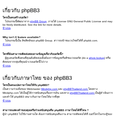
เกี่ยวกับ phpBB3
ใครเป็นคนสร้างบอร์ด?
โปรแกรมนี้พัฒนาจาก
phpBB Group
. ภายใต้ License GNU General Public License and may
be freely distributed. See the link for more details.
ข้างบน
Why isn’t X feature available?
โปรแกรมนี้เป็น ลิขสิทธ์ของ phpBB Group. สาารถเข้าชมเวบไซต์ได้ที่ phpbb.com.
ข้างบน
ใครที่ฉันสามารถติดต่อสอบถามข้อมูลเกี่ยวกับบอร์ดนี้?
ผู้ดูแลบอร์ดคือคนที่คุณต้อติดต่อเมื่อต้องการข้อมูลหรือติชมเวบบอร์ด (do a
whois lookup
) หรือ
ติดต่อจากกลุ่มที่คุณนำเวบบอร์ดนี้ไปวาง
ข้างบน
เกี่ยวกับภาษาไทย ของ phpBB3
ใครเป็นคนแปลภาษาไทยให้กับ phpBB3?
เป็นความร่วมมือของ Webmaster
Mindphp.com
และ
phpBBThailand.com
โดยทาง
Mindphp.com ได้เป็นผู้ให้การสนับสนุนเรื่องการเงิน และทาง
phpBBThailand.com
เป็นผู้ดำเนินการ
และทำให้ phpBB3 เหมาะกับภาษาไทยให้มากที่สุด
ข้างบน
สามารถแสดงคำขอบคุณหรือร่วมสนับสนุนทีม phpBB3 ภาษาไทยได้ที่ไหน ?
ผู้นำ phpBB3 ไปใช้งานท่านใด ต้องการสนับสนุนทีมงาน สามารถติดต่อได้ที่ เบอร์โทรในกระทู้ของ