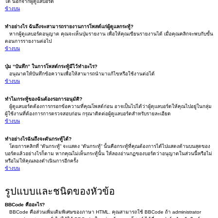
ได้ นอกจากผู้ดูแลบอร์ด
ข้างบน
ทำอย่างไร ฉันถึงจะสามารถรายงานการโพสต์แก่ผู้ดูแลกระทู้?
หากผู้ดูแลบอร์ดอนุญาต คุณจะเห็นปุ่มรายงาน เพื่อให้คุณเขียนรายงานได้ เมื่อคุณคลิกจะพบกับขั้น
ตอนการรายงานต่อไป
ข้างบน
ปุ่ม “บันทึก” ในการโพสต์กระทู้มีไว้ทำอะไร?
อนุณาตให้บันทึกข้อความเพื่อให้สามารถนำมาแก้ไขหรือใช้งานต่อได้
ข้างบน
ทำไมกระทู้ของฉันต้องรอการอนุมัติ?
ผู้ดูแลบอร์ดต้องการกรอกข้อความที่คุณโพสต์ก่อน อาจเป็นไปได้ว่าผู้ดุแลบอร์ดให้คุณไปอยู่ในกลุ่ม
ผู้ใช้งานที่ต้องการการตรวจสอบก่อน กรุณาติดต่อผู้ดูแลบอร์ดสำหรับรายละเอียด
ข้างบน
ทำอย่างไรฉันถึงจะดันกระทู้ได้?
โดยการคลิกที่ “ดันกระทู้” จะแสดง “ดันกระทู้” นั้นคือกระทู้ที่คุณต้องการได้ไปแสดงด้านบนสุดของ
บอร์ดแล้วอย่างไรก็ตาม หากคุณไม่เห็นกระทู้นั้น ให้ลองอ่านกฏของบอร์ดว่าอนุญาตในส่วนนี้หรือไม่
หรือไม่ให้คุณลองดำเนินการอีกครั้ง
ข้างบน
รูปแบบและชนิดของหัวข้อ
BBCode คืออะไร?
BBCode คือส่วนเพิ่มเติมพิเศษของภาษา HTML. คุณสามารถใช้ BBCode ถ้า administrator