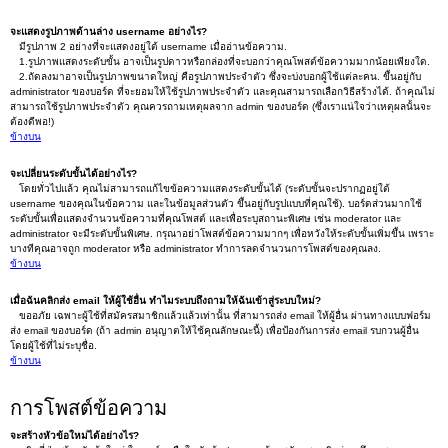
จะแสดงรูปภาพด้านล่าง username อย่างไร?
มีรูปภาพ 2 อย่างที่จะแสดงอยู่ใต้ username เมื่ออ่านข้อความ.
1.รูปภาพแสดงระดับขั้น อาจเป็นรูปดาวหรือกล่องที่จะบอกว่าคุณโพสต์ข้อความมากน้อยเพียงใด.
2.ถัดลงมาอาจเป็นรูปภาพขนาดใหญ่ คือรูปภาพประจำตัว ซึ่งจะบ่งบอกผู้ใช้แต่ละคน. ขึ้นอยู่กับ
administrator ของบอร์ด ที่จะยอมให้ใช้รูปภาพประจำตัว และคุณสามารถเลือกวิธีสร้างได้. ถ้าคุณไม่
สามารถใช้รูปภาพประจำตัว คุณควรถามเหตุผลจาก admin ของบอร์ด (ซึ่งเราแน่ใจว่าเหตุผลนั้นจะ
ต้องดีพอ!)
ข้างบน
จะเปลี่ยนระดับขั้นได้อย่างไร?
โดยทั่วไปแล้ว คุณไม่สามารถแก้ไขข้อความแสดงระดับขั้นได้ (ระดับขั้นจะปรากฏอยู่ใต้
username ของคุณในข้อความ และในข้อมูลส่วนตัว ขึ้นอยู่กับรูปแบบที่คุณใช้). บอร์ดส่วนมากใช้
ระดับขั้นเพื่อแสดงจำนวนข้อความที่คุณโพสต์ และเพื่อระบุสถานะพิเศษ เช่น moderator และ
administrator จะมีระดับขั้นพิเศษ. กรุณาอย่าโพสต์ข้อความมากๆ เพื่อหวังให้ระดับขั้นเพิ่มขึ้น เพราะ
บางทีคุณอาจถูก moderator หรือ administrator ทำการลดจำนวนการโพสต์ของคุณลง.
ข้างบน
เมื่อฉันคลิกส่ง email ให้ผู้ใช้อื่น ทำไมระบบถึงถามให้ฉันเข้าสู่ระบบใหม่?
ขออภัย เฉพาะผู้ใช้ที่สมัครสมาชิกแล้วแล้วเท่านั้น ที่สามารถส่ง email ให้ผู้อื่น ผ่านทางแบบฟอร์ม
ส่ง email ของบอร์ด (ถ้า admin อนุญาตให้ใช้คุณลักษณะนี้) เพื่อป้องกันการส่ง email รบกวนผู้อื่น
โดยผู้ใช้ที่ไม่ระบุชื่อ.
ข้างบน
การโพสต์ข้อความ
จะสร้างหัวข้อใหม่ได้อย่างไร?