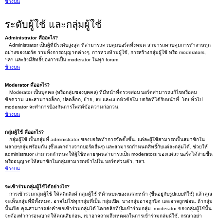
ข้างบน
ระดับผู้ใช้ และกลุ่มผู้ใช้
Administrator คืออะไร?
Administrator เป็นผู้ที่มีระดับสูงสุด ที่สามารถควบคุมบอร์ดทั้งหมด สามารถควบคุมการทำงานทุก
อย่างของบอร์ด รวมทั้งการอนุญาตต่างๆ, การหวงห้ามผู้ใช้, การสร้างกลุ่มผู้ใช้ หรือ moderators,
ฯลฯ และยังมีสิทธิ์ของการเป็น moderator ในทุก forum.
ข้างบน
Moderator คืออะไร?
Moderator เป็นบุคคล (หรือกลุ่มของบุคคล) ที่มีหน้าที่ตรวจสอบ บอร์ดสามารถแก้ไขหรือลบ
ข้อความ และสามารถล็อก, ปลดล็อก, ย้าย, ลบ และแยกหัวข้อใน บอร์ดที่ได้รับหน้าที่. โดยทั่วไป
moderator จะทำการป้องกันการโพสต์ข้อความก่อกวน.
ข้างบน
กลุ่มผู้ใช้ คืออะไร?
กลุ่มผู้ใช้ เป็นกลุ่มที่ administrator ของบอร์ดทำการจัดตั้งขึ้น. แต่ละผู้ใช้สามารถเป็นสมาชิกใน
หลายๆกลุ่มพร้อมกัน (ซึ่งแตกต่างจากบอร์ดอื่นๆ) และสามารถกำหนดสิทธิ์กับแต่ละกลุ่มได้. ช่วยให้
administrator สามารถกำหนดให้ผู้ใช้หลายๆคนสามารถเป็น moderators ของแต่ละ บอร์ดได้ง่ายขึ้น
หรืออนุญาตให้สมาชิกในกลุ่มสามารถเข้าไปใน บอร์ดส่วนตัว, ฯลฯ.
ข้างบน
จะเข้าร่วมกลุ่มผู้ใช้ได้อย่างไร?
การเข้าร่วมกลุ่มผู้ใช้ ให้คลิกลิงค์ กลุ่มผู้ใช้ ที่ด้านบนของแต่ละหน้า (ขึ้นอยู่กับรูปแบบที่ใช้) แล้วคุณ
จะเห็นกลุ่มที่มีทั้งหมด. อาจไม่ใช่ทุกกลุ่มที่เป็น กลุ่มเปิด, บางกลุ่มอาจถูกปิด และอาจถูกซ่อน. ถ้ากลุ่ม
นั้นเปิด คุณสามารถส่งคำขอเข้าร่วมกลุ่มได้ โดยคลิกที่ปุ่มเข้าร่วมกลุ่ม. moderator ของกลุ่มผู้ใช้นั้น
จะต้องทำการอนุญาตให้คุณเสียก่อน, เขาอาจถามถึงเหตุผลในการเข้าร่วมกลุ่มผู้ใช้. กรุณาอย่า