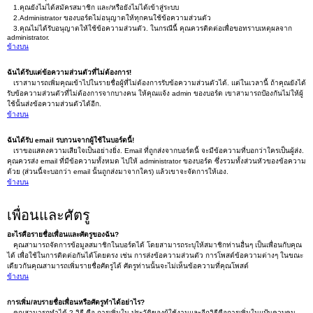
1.คุณยังไม่ได้สมัครสมาชิก และ/หรือยังไม่ได้เข้าสู่ระบบ
2.Administrator ของบอร์ดไม่อนุญาตให้ทุกคนใช้ข้อความส่วนตัว
3.คุณไม่ได้รับอนุญาตให้ใช้ข้อความส่วนตัว. ในกรณีนี้ คุณควรติดต่อเพื่อขอทราบเหตุผลจาก
administrator.
ข้างบน
ฉันได้รับแต่ข้อความส่วนตัวที่ไม่ต้องการ!
เราสามารถเพิ่มคุณเข้าไปในรายชื่อผู้ที่ไม่ต้องการรับข้อความส่วนตัวได้. แต่ในเวลานี้ ถ้าคุณยังได้
รับข้อความส่วนตัวที่ไม่ต้องการจากบางคน ให้คุณแจ้ง admin ของบอร์ด เขาสามารถป้องกันไม่ให้ผู้
ใช้นั้นส่งข้อความส่วนตัวได้อีก.
ข้างบน
ฉันได้รับ email รบกวนจากผู้ใช้ในบอร์ดนี้!
เราขอแสดงความเสียใจเป็นอย่างยิ่ง. Email ที่ถูกส่งจากบอร์ดนี้ จะมีข้อความที่บอกว่าใครเป็นผู้ส่ง.
คุณควรส่ง email ที่มีข้อความทั้งหมด ไปให้ administrator ของบอร์ด ซึ่งรวมทั้งส่วนหัวของข้อความ
ด้วย (ส่วนนี้จะบอกว่า email นั้นถูกส่งมาจากใคร) แล้วเขาจะจัดการให้เอง.
ข้างบน
เพื่อนและศัตรู
อะไรคือรายชื่อเพื่อนและศัตรูของฉัน?
คุณสามารถจัดการข้อมูลสมาชิกในบอร์ดได้ โดยสามารถระบุให้สมาชิกท่านอื่นๆ เป็นเพื่อนกับคุณ
ได้ เพื่อใช้ในการติดต่อกันได้โดยตรง เช่น การส่งข้อความส่วนตัว การโพสต์ข้อความต่างๆ ในขณะ
เดียวกันคุณสามารถเพิ่มรายชื่อศัตรูได้ ศัตรูท่านนั้นจะไม่เห็นข้อความที่คุณโพสต์
ข้างบน
การเพิ่ม/ลบรายชื่อเพื่อนหรือศัตรูทำได้อย่าไร?
คุณสามารถทำได้ 2 วิธี คือ การเพิ่มใน ประวัติของผู้ใช้งานและอีกวิธีคือการเพิ่มในแป้นควบคุม