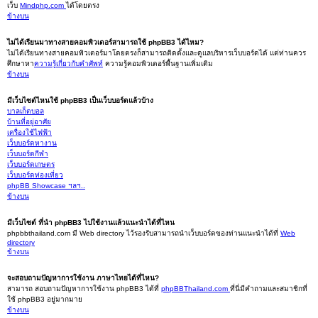
เว็บ
Mindphp.com
ได้โดยตรง
ข้างบน
ไม่ได้เรียนมาทางสายคอมพิวเตอร์สามารถใช้ phpBB3 ได้ไหม?
ไม่ได้เรียนทางสายคอมพิวเตอร์มาโดยตรงก็สามารถติดตั้งและดูแลบริหารเว็บบอร์ดได้ แต่ท่านควร
ศึกษาหา
ความรู้เกี่ยวกับคำศัพท์
ความรู้คอมพิวเตอร์พื้นฐานเพิ่มเติม
ข้างบน
มีเว็บไซต์ไหนใช้ phpBB3 เป็นเว็บบอร์ดแล้วบ้าง
บาลเก็ตบอล
บ้านที่อยู่อาศัย
เครื่องใช้ไฟฟ้า
เว็บบอร์ดหางาน
เว็บบอร์ดกีฬา
เว็บบอร์ดเกษตร
เว็บบอร์ดท่องเที่ยว
phpBB Showcase ฯลฯ..
ข้างบน
มีเว็บไซต์ ที่นำ phpBB3 ไปใช้งานแล้วแนะนำได้ที่ไหน
phpbbthailand.com มี Web directory ไว้รองรับสามารถนำเว็บบอร์ดของท่านแนะนำได้ที่
Web
directory
ข้างบน
จะสอบถามปัญหาการใช้งาน ภาษาไทยได้ที่ไหน?
สามารถ สอบถามปัญหาการใช้งาน phpBB3 ได้ที่
phpBBThailand.com
ที่นี่มีคำถามและสมาชิกที่
ใช้ phpBB3 อยู่มากมาย
ข้างบน