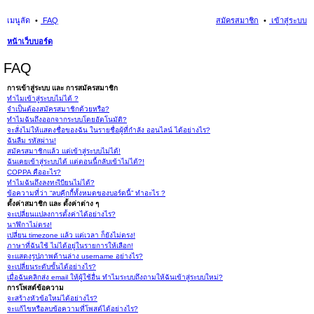
เมนูลัด
FAQ
สมัครสมาชิก
เข้าสู่ระบบ
หน้าเว็บบอร์ด
นห
FAQ
า
การเข้าสู่ระบบ และ การสมัครสมาชิก
ทำไมเข้าสู่ระบบไม่ได้ ?
จำเป็นต้องสมัครสมาชิกด้วยหรือ?
ทำไมฉันถึงออกจากระบบโดยอัตโนมัติ?
จะสั่งไม่ให้แสดงชื่อของฉัน ในรายชื่อผู้ที่กำลัง ออนไลน์ ได้อย่างไร?
ฉันลืม รหัสผ่าน!
สมัครสมาชิกแล้ว แต่เข้าสู่ระบบไม่ได้!
ฉันเคยเข้าสู่ระบบได้ แต่ตอนนี้กลับเข้าไม่ได้?!
COPPA คืออะไร?
ทำไมฉันถึงลงทะเีบียนไม่ได้?
ข้อความที่ว่า “ลบคุีกกี้ทั้งหมดของบอร์ดนี้” ทำอะไร ?
ตั้งค่าสมาชิก และ ตั้งค่าต่าง ๆ
จะเปลี่ยนแปลงการตั้งค่าได้อย่างไร?
นาฬิกาไม่ตรง!
เปลี่ยน timezone แล้ว แต่เวลา ก็ยังไม่ตรง!
ภาษาที่ฉันใช้ ไม่ได้อยู่ในรายการให้เลือก!
จะแสดงรูปภาพด้านล่าง username อย่างไร?
จะเปลี่ยนระดับขั้นได้อย่างไร?
เมื่อฉันคลิกส่ง email ให้ผู้ใช้อื่น ทำไมระบบถึงถามให้ฉันเข้าสู่ระบบใหม่?
การโพสต์ข้อความ
จะสร้างหัวข้อใหม่ได้อย่างไร?
จะแก้ไขหรือลบข้อความที่โพสต์ได้อย่างไร?