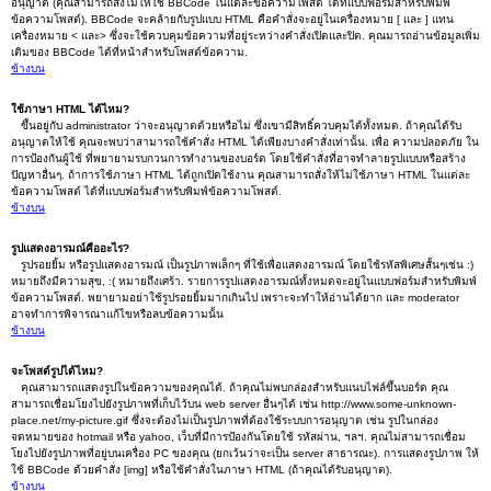
อนุญาต (คุณสามารถสั่งไม่ให้ใช้ BBCode ในแต่ละข้อความโพสต์ ได้ที่แบบฟอร์มสำหรับพิมพ์
ข้อความโพสต์). BBCode จะคล้ายกับรูปแบบ HTML คือคำสั่งจะอยู่ในเครื่องหมาย [ และ ] แทน
เครื่องหมาย < และ> ซึ่งจะใช้ควบคุมข้อความที่อยู่ระหว่างคำสั่งเปิดและปิด. คุณมารถอ่านข้อมูลเพิ่ม
เติมของ BBCode ได้ที่หน้าสำหรับโพสต์ข้อความ.
ข้างบน
ใช้ภาษา HTML ได้ไหม?
ขึ้นอยู่กับ administrator ว่าจะอนุญาตด้วยหรือไม่ ซึ่งเขามีสิทธิ์ควบคุมได้ทั้งหมด. ถ้าคุณได้รับ
อนุญาตให้ใช้ คุณจะพบว่าสามารถใช้คำสั่ง HTML ได้เพียงบางคำสั่งเท่านั้น. เพื่อ ความปลอดภัย ใน
การป้องกันผู้ใช้ ที่พยายามรบกวนการทำงานของบอร์ด โดยใช้คำสั่งที่อาจทำลายรูปแบบหรือสร้าง
ปัญหาอื่นๆ. ถ้าการใช้ภาษา HTML ได้ถูกเปิดใช้งาน คุณสามารถสั่งให้ไม่ใช้ภาษา HTML ในแต่ละ
ข้อความโพสต์ ได้ที่แบบฟอร์มสำหรับพิมพ์ข้อความโพสต์.
ข้างบน
รูปแสดงอารมณ์คืออะไร?
รูปรอยยิ้ม หรือรูปแสดงอารมณ์ เป็นรูปภาพเล็กๆ ที่ใช้เพื่อแสดงอารมณ์ โดยใช้รหัสพิเศษสั้นๆเช่น :)
หมายถึงมีความสุข, :( หมายถึงเศร้า. รายการรูปแสดงอารมณ์ทั้งหมดจะอยู่ในแบบฟอร์มสำหรับพิมพ์
ข้อความโพสต์. พยายามอย่าใช้รูปรอยยิ้มมากเกินไป เพราะจะทำให้อ่านได้ยาก และ moderator
อาจทำการพิจารณาแก้ไขหรือลบข้อความนั้น
ข้างบน
จะโพสต์รูปได้ไหม?
คุณสามารถแสดงรูปในข้อความของคุณได้. ถ้าคุณไม่พบกล่องสำหรับแนบไฟล์ขึ้นบอร์ด คุณ
สามารถเชื่อมโยงไปยังรูปภาพที่เก็บไว้บน web server อื่นๆได้ เช่น http://www.some-unknown-
place.net/my-picture.gif ซึ่งจะต้องไม่เป็นรูปภาพที่ต้องใช้ระบบการอนุญาต เช่น รูปในกล่อง
จดหมายของ hotmail หรือ yahoo, เว็บที่มีการป้องกันโดยใช้ รหัสผ่าน, ฯลฯ. คุณไม่สามารถเชื่อม
โยงไปยังรูปภาพที่อยู่บนเครื่อง PC ของคุณ (ยกเว้นว่าจะเป็น server สาธารณะ). การแสดงรูปภาพ ให้
ใช้ BBCode ด้วยคำสั่ง [img] หรือใช้คำสั่งในภาษา HTML (ถ้าคุณได้รับอนุญาต).
ข้างบน