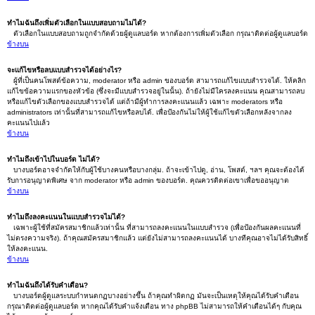
ทำไมฉันถึงเพิ่มตัวเลือกในแบบสอบถามไม่ได้?
ตัวเลือกในแบบสอบถามถูกจำกัดด้วยผู้ดูแลบอร์ด หากต้องการเพิ่มตัวเลือก กรุณาติดต่อผู้ดูแลบอร์ด
ข้างบน
จะแก้ไขหรือลบแบบสำรวจได้อย่างไร?
ผู้ที่เป็นคนโพสต์ข้อความ, moderator หรือ admin ของบอร์ด สามารถแก้ไขแบบสำรวจได้. ให้คลิก
แก้ไขข้อความแรกของหัวข้อ (ซึ่งจะมีแบบสำรวจอยู่ในนั้น). ถ้ายังไม่มีใครลงคะแนน คุณสามารถลบ
หรือแก้ไขตัวเลือกของแบบสำรวจได้ แต่ถ้ามีผู้ทำการลงคะแนนแล้ว เฉพาะ moderators หรือ
administrators เท่านั้นที่สามารถแก้ไขหรือลบได้. เพื่อป้องกันไม่ให้ผู้ใช้แก้ไขตัวเลือกหลังจากลง
คะแนนไปแล้ว
ข้างบน
ทำไมถึงเข้าไปในบอร์ด ไม่ได้?
บางบอร์ดอาจจำกัดให้กับผู้ใช้บางคนหรือบางกลุ่ม. ถ้าจะเข้าไปดู, อ่าน, โพสต์, ฯลฯ คุณจะต้องได้
รับการอนุญาตพิเศษ จาก moderator หรือ admin ของบอร์ด. คุณควรติดต่อเขาเพื่อขออนุญาต
ข้างบน
ทำไมถึงลงคะแนนในแบบสำรวจไม่ได้?
เฉพาะผู้ใช้ที่สมัครสมาชิกแล้วเท่านั้น ที่สามารถลงคะแนนในแบบสำรวจ (เพื่อป้องกันผลคะแนนที่
ไม่ตรงความจริง). ถ้าคุณสมัครสมาชิกแล้ว แต่ยังไม่สามารถลงคะแนนได้ บางทีคุณอาจไม่ได้รับสิทธิ์
ให้ลงคะแนน.
ข้างบน
ทำไมฉันถึงได้รับคำเตือน?
บางบอร์ดผู้ดูแลระบบกำหนดกฏบางอย่างขึ้น ถ้าคุณทำผิดกฏ มันจะเป็นเหตุให้คุณได้รับคำเตือน
กรุณาติดต่อผู้ดูแลบอร์ด หากคุณได้รับคำแจ้งเตือน ทาง phpBB ไม่สามารถให้คำเตือนได้ๆ กับคุณ