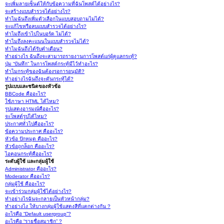
จะเพิ่มลายเซ็นต์ให้กับข้อความที่ฉันโพสต์ได้อย่างไร?
จะสร้างแบบสำรวจได้อย่างไร?
ทำไมฉันถึงเพิ่มตัวเลือกในแบบสอบถามไม่ได้?
จะแก้ไขหรือลบแบบสำรวจได้อย่างไร?
ทำไมถึงเข้าไปในบอร์ด ไม่ได้?
ทำไมถึงลงคะแนนในแบบสำรวจไม่ได้?
ทำไมฉันถึงได้รับคำเตือน?
ทำอย่างไร ฉันถึงจะสามารถรายงานการโพสต์แก่ผู้ดูแลกระทู้?
ปุ่ม “บันทึก” ในการโพสต์กระทู้มีไว้ทำอะไร?
ทำไมกระทู้ของฉันต้องรอการอนุมัติ?
ทำอย่างไรฉันถึงจะดันกระทู้ได้?
รูปแบบและชนิดของหัวข้อ
BBCode คืออะไร?
ใช้ภาษา HTML ได้ไหม?
รูปแสดงอารมณ์คืออะไร?
จะโพสต์รูปได้ไหม?
ประกาศทั่วไปคืออะไร?
ข้อความประกาศ คืออะไร?
หัวข้อ ปักหมุด คืออะไร?
หัวข้อถูกล็อก คืออะไร?
ไอคอนกระทู้คืออะไร?
ระดับผู้ใช้ และกลุ่มผู้ใช้
Administrator คืออะไร?
Moderator คืออะไร?
กลุ่มผู้ใช้ คืออะไร?
จะเข้าร่วมกลุ่มผู้ใช้ได้อย่างไร?
ทำอย่างไรฉันจะกลายเป็นหัวหน้ากลุ่ม?
ทำอย่างไง ให้บางกลุ่มผู้ใช้แสดงสีที่แตกต่างกัน ?
อะไรคือ “Default usergroup”?
อะไรคือ “รายชื่อสมาชิก” ?