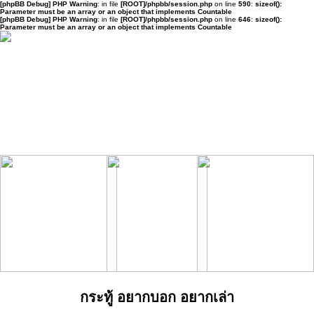
[phpBB Debug] PHP Warning
: in file
[ROOT]/phpbb/session.php
on line
590
:
sizeof():
Parameter must be an array or an object that implements Countable
[phpBB Debug] PHP Warning
: in file
[ROOT]/phpbb/session.php
on line
646
:
sizeof():
Parameter must be an array or an object that implements Countable
กระทู้ อยากบอก อยากเล่า