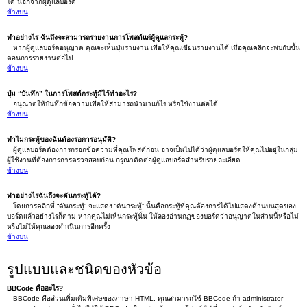
ได้ นอกจากผู้ดูแลบอร์ด
ข้างบน
ทำอย่างไร ฉันถึงจะสามารถรายงานการโพสต์แก่ผู้ดูแลกระทู้?
หากผู้ดูแลบอร์ดอนุญาต คุณจะเห็นปุ่มรายงาน เพื่อให้คุณเขียนรายงานได้ เมื่อคุณคลิกจะพบกับขั้น
ตอนการรายงานต่อไป
ข้างบน
ปุ่ม “บันทึก” ในการโพสต์กระทู้มีไว้ทำอะไร?
อนุณาตให้บันทึกข้อความเพื่อให้สามารถนำมาแก้ไขหรือใช้งานต่อได้
ข้างบน
ทำไมกระทู้ของฉันต้องรอการอนุมัติ?
ผู้ดูแลบอร์ดต้องการกรอกข้อความที่คุณโพสต์ก่อน อาจเป็นไปได้ว่าผู้ดุแลบอร์ดให้คุณไปอยู่ในกลุ่ม
ผู้ใช้งานที่ต้องการการตรวจสอบก่อน กรุณาติดต่อผู้ดูแลบอร์ดสำหรับรายละเอียด
ข้างบน
ทำอย่างไรฉันถึงจะดันกระทู้ได้?
โดยการคลิกที่ “ดันกระทู้” จะแสดง “ดันกระทู้” นั้นคือกระทู้ที่คุณต้องการได้ไปแสดงด้านบนสุดของ
บอร์ดแล้วอย่างไรก็ตาม หากคุณไม่เห็นกระทู้นั้น ให้ลองอ่านกฏของบอร์ดว่าอนุญาตในส่วนนี้หรือไม่
หรือไม่ให้คุณลองดำเนินการอีกครั้ง
ข้างบน
รูปแบบและชนิดของหัวข้อ
BBCode คืออะไร?
BBCode คือส่วนเพิ่มเติมพิเศษของภาษา HTML. คุณสามารถใช้ BBCode ถ้า administrator