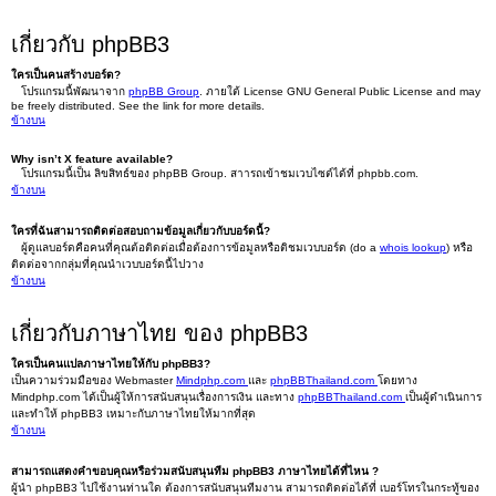
เกี่ยวกับ phpBB3
ใครเป็นคนสร้างบอร์ด?
โปรแกรมนี้พัฒนาจาก
phpBB Group
. ภายใต้ License GNU General Public License and may
be freely distributed. See the link for more details.
ข้างบน
Why isn’t X feature available?
โปรแกรมนี้เป็น ลิขสิทธ์ของ phpBB Group. สาารถเข้าชมเวบไซต์ได้ที่ phpbb.com.
ข้างบน
ใครที่ฉันสามารถติดต่อสอบถามข้อมูลเกี่ยวกับบอร์ดนี้?
ผู้ดูแลบอร์ดคือคนที่คุณต้อติดต่อเมื่อต้องการข้อมูลหรือติชมเวบบอร์ด (do a
whois lookup
) หรือ
ติดต่อจากกลุ่มที่คุณนำเวบบอร์ดนี้ไปวาง
ข้างบน
เกี่ยวกับภาษาไทย ของ phpBB3
ใครเป็นคนแปลภาษาไทยให้กับ phpBB3?
เป็นความร่วมมือของ Webmaster
Mindphp.com
และ
phpBBThailand.com
โดยทาง
Mindphp.com ได้เป็นผู้ให้การสนับสนุนเรื่องการเงิน และทาง
phpBBThailand.com
เป็นผู้ดำเนินการ
และทำให้ phpBB3 เหมาะกับภาษาไทยให้มากที่สุด
ข้างบน
สามารถแสดงคำขอบคุณหรือร่วมสนับสนุนทีม phpBB3 ภาษาไทยได้ที่ไหน ?
ผู้นำ phpBB3 ไปใช้งานท่านใด ต้องการสนับสนุนทีมงาน สามารถติดต่อได้ที่ เบอร์โทรในกระทู้ของ