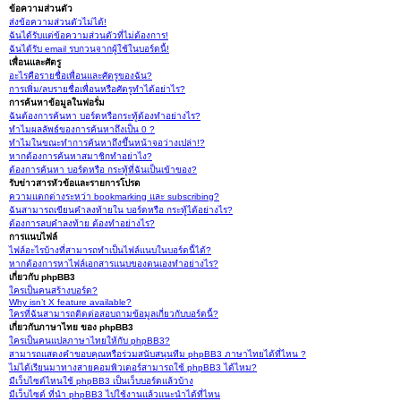
ข้อความส่วนตัว
ส่งข้อความส่วนตัวไม่ได้!
ฉันได้รับแต่ข้อความส่วนตัวที่ไม่ต้องการ!
ฉันได้รับ email รบกวนจากผู้ใช้ในบอร์ดนี้!
เพื่อนและศัตรู
อะไรคือรายชื่อเพื่อนและศัตรูของฉัน?
การเพิ่ม/ลบรายชื่อเพื่อนหรือศัตรูทำได้อย่าไร?
การค้นหาข้อมูลในฟอรั่ม
ฉันต้องการค้นหา บอร์ดหรือกระทู้ต้องทำอย่างไร?
ทำไมผลลัพธ์ของการค้นหาถึงเป็น 0 ?
ทำไมในขณะทำการค้นหาถึงขึ้นหน้าจอว่างเปล่า!?
หากต้องการค้นหาสมาชิกทำอย่าไง?
ต้องการค้นหา บอร์ดหรือ กระทู้ที่ฉันเป็นเข้าของ?
รับข่าวสารหัวข้อและรายการโปรด
ความแตกต่างระหว่า bookmarking และ subscribing?
ฉันสามารถเขียนคำลงท้ายใน บอร์ดหรือ กระทู้ได้อย่างไร?
ต้องการลบคำลงท้าย ต้องทำอย่างไร?
การแนบไฟล์
ไฟล์อะไรบ้างที่สามารถทำเป็นไฟล์แนบในบอร์ดนี้ได้?
หากต้องการหาไฟล์เอกสารแนบของตนเองทำอย่างไร?
เกี่ยวกับ phpBB3
ใครเป็นคนสร้างบอร์ด?
Why isn’t X feature available?
ใครที่ฉันสามารถติดต่อสอบถามข้อมูลเกี่ยวกับบอร์ดนี้?
เกี่ยวกับภาษาไทย ของ phpBB3
ใครเป็นคนแปลภาษาไทยให้กับ phpBB3?
สามารถแสดงคำขอบคุณหรือร่วมสนับสนุนทีม phpBB3 ภาษาไทยได้ที่ไหน ?
ไม่ได้เรียนมาทางสายคอมพิวเตอร์สามารถใช้ phpBB3 ได้ไหม?
มีเว็บไซต์ไหนใช้ phpBB3 เป็นเว็บบอร์ดแล้วบ้าง
มีเว็บไซต์ ที่นำ phpBB3 ไปใช้งานแล้วแนะนำได้ที่ไหน