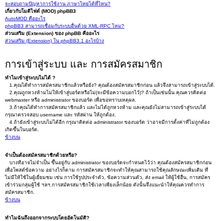
จะสอบถามปัญหาการใช้งาน ภาษาไทยได้ที่ไหน?
เกี่ยวกับโมดิไฟด์ (MOD) phpBB3
AutoMOD คืออะไร
phpBB3 สามารถเชื่อมกับระบบอื่นด้วย XML-RPC ไหม?
ส่วนเสริม (Extension) ของ phpBB คืออะไร
ส่วนเสริม (Extension) ใน phpBB3.1 อะไรบ้าง
การเข้าสู่ระบบ และ การสมัครสมาชิก
ทำไมเข้าสู่ระบบไม่ได้ ?
1.คุณได้ทำการสมัครสมาชิกแล้วหรือยัง? คุณต้องสมัครสมาชิกก่อน แล้วจึงสามารถเข้าสู่ระบบได้.
2.คุณถูกหวงห้ามไม่ให้เข้าสู่บอร์ดหรือไม่(จะมีข้อความบอกไว้)? ถ้าเป็นเช่นนั้น คุณควรติดต่อ
webmaster หรือ administrator ของบอร์ด เพื่อขอทราบเหตุผล.
3.ถ้าคุณได้ทำการสมัครสมาชิกแล้ว และไม่ได้ถูกหวงห้าม และคุณยังไม่สามารถเข้าสู่ระบบได้
กรุณาตรวจสอบ username และ รหัสผ่าน ให้ถูกต้อง.
4.ถ้ายังเข้าสู่ระบบไม่ได้อีก กรุณาติดต่อ administrator ของบอร์ด ว่าอาจมีการตั้งค่าที่ไม่ถูกต้อง
เกิดขึ้นในบอร์ด.
ข้างบน
จำเป็นต้องสมัครสมาชิกด้วยหรือ?
บางทีอาจไม่จำเป็น ขึ้นอยู่กับ administrator ของบอร์ดจะกำหนดไว้ว่า คุณต้องสมัครสมาชิกก่อน
เพื่อโพสต์ข้อความ อย่างไรก็ตาม การสมัครสมาชิกจะทำให้คุณสามารถใช้คุณลักษณะเพิ่มเติม ที่
ไม่มีให้ใช้ในผู้เยี่ยมชม เช่น การใช้รูปประจำตัว, ข้อความส่วนตัว, ส่ง email ให้ผู้ใช้อื่น, การสมัคร
เข้าร่วมกลุ่มผู้ใช้ ฯลฯ.การสมัครสมาชิกใช้เวลาเพียงเล็กน้อย ดังนั้นจึงแนะนำให้คุณควรทำการ
สมัครสมาชิก.
ข้างบน
ทำไมฉันถึงออกจากระบบโดยอัตโนมัติ?