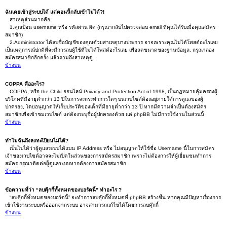
ฉันเคยเข้าสู่ระบบได้ แต่ตอนนี้กลับเข้าไม่ได้?!
สาเหตุส่วนมากคือ
1.คุณป้อน username หรือ รหัสผ่าน ผิด (กรุณากลับไปตรวจสอบ email ที่คุณได้รับเมื่อคุณสมัคร
สมาชิก)
2.Administrator ได้ลบชื่อบัญชีของคุณด้วยสาเหตุบางประการ อาจเพราะคุณไม่ได้โพสต์อะไรเลย
เป็นเหตุการณ์ปกติที่จะมีการลบผู้ใช้ที่ไม่ได้โพสต์อะไรเลย เพื่อลดขนาดของฐานข้อมูล. กรุณาลอง
สมัครสมาชิกอีกครั้ง แล้วถามถึงสาเหตุดู.
ข้างบน
COPPA คืออะไร?
COPPA, หรือ the Child ออนไลน์ Privacy and Protection Act of 1998, เป็นกฏหมายคุ้มครองผู้
บริโภคที่มีอายุต่ำกว่า 13 ปีในการจะกระทำการใดๆ บนเวบไซต์ต้องอยู่ภายใต้การดูแลของผู้
ปกครอง, โดยอนุญาตให้เก็บประวัติของเด็กที่มีอายุต่ำกว่า 13 ปี หากมีความจำเป็นต้องสมัคร
สมาชิกเพื่อเข้าชมเวบไซต์ แต่ต้องระบุชื่อผู้ปกครองด้วย แต่ phpBB ไม่มีการใช้งานในส่วนนี้
ข้างบน
ทำไมฉันถึงลงทะเีบียนไม่ได้?
เป็นไปได้ว่าผู้ดูแลระบบได้แบน IP Address หรือ ไม่อนุญาตให้ใช้ชื่อ Username นี้ในการสมัคร
เจ้าของเวบไซต์อาจจะไม่เปิดในส่วนของการสมัครสมาชิก เพราะไม่ต้องการให้ผู้เยี่ยมชมทำการ
สมัคร กรุณาติดต่อผู็ดูแลระบบหากต้องการสมัครสมาชิก
ข้างบน
ข้อความที่ว่า “ลบคุีกกี้ทั้งหมดของบอร์ดนี้” ทำอะไร ?
“ลบคุีกกี้ทั้งหมดของบอร์ดนี้” จะทำการลบคุ๊กกี๊ทั้งหมดที่ phpBB สร้างขึ้น หากคุณมีปัญหาเรื่องการ
เข้าใช้งานระบบหรือออกจากระบบ อาจสามารถแก้ไขได้โดยการลบคุ๊กกี้
ข้างบน