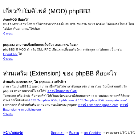
เกี่ยวกับโมดิไฟด์ (MOD) phpBB3
AutoMOD คืออะไร
มันคือ MOD ตัวหนึ่งที่ ทำให้เราสามารถติดตั้ง ลบ หรือ อัพเกรด MOD ตัวอื่นๆ ได้แบบอัตโนมัตื โดย
ไม่ต้อง ค้นหาและแก้ไฟล์เอง
ข้างบน
phpBB3 สามารถเชื่อมกับระบบอื่นด้วย XML-RPC ไหม?
phpBB3 มี MOD สำหรับ XML-RPC เพื่อแลกเปลี่ยนหรือจัดการข้อมูลจากโปรแกรมอื่น เช่น
OpenERP
ได้
ข้างบน
ส่วนเสริม (Extension) ของ phpBB คืออะไร
ส่วนเสริม (Extension) ใน phpBB3.1 อะไรบ้าง
ภาษา ใน phpBB3.1 มองว่า ภาษาอื่นที่ไม่ใช่ภาษาอังกฤษ เช่น ภาษาไทย ถือเป็นส่วนเสริมใน
phpBB สามารถดาวน์โหลดได้ที่
ดาวน์โหลดภาษาไทย
Template หรือ Style คือส่วนที่ทำให้เว็บบอร์ดของเรามีลักษณะเฉพาะ การแสดงผลต่างๆที่สีสันแต่
ต่างจากเว็บอื่นอื่นๆ
ดาวน์ Template จาก phpbb.com
,
ดาวน์ Template จาก t-template.com/
Extension คือส่วนที่เสริมความสามารถเดิมของ phpBB
ดาวน์ Extension phpbb.com
,
ดาวน์
Extension จาก buildinstore
ข้างบน
หน้าเว็บบอร์ด
ติดต่อเรา
ทีมงาน
ลบ Cookies
เขตเวลา UTC UTC