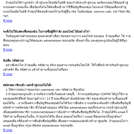
ถ้าคุณไม่ได้กาถูกหน้า เข้าสู่ระบบโดยอัตโนมัติ ขณะกำลังจะเข้าสู่ระบบ บอร์ดจะยอมให้คุณเข้าสู่
ระบบเฉพาะขณะนั้น เพื่อป้องกันไม่ให้คนอื่นเข้ามาใช้ชื่อบัญชีของคุณ.ไม่แนะนำให้คุณเลือกเข้าสู่
ระบบโดยอัตโนมัติ ถ้าคุณใช้คอมพิวเตอร์ร่วมกับผู้อื่น เช่น ในห้องสมุด, internet cafe, มหาวิทยาลัย,
ฯลฯ
ข้างบน
จะสั่งไม่ให้แสดงชื่อของฉัน ในรายชื่อผู้ที่กำลัง ออนไลน์ ได้อย่างไร?
ในข้อมูลส่วนตัวของคุณ คุณจะพบตัวเลือก ซ่อนสถานะการ ออนไลน์ ของคุณ. ถ้าคุณเลือก ใช่ ราย
ชื่อของคุณจะปรากฏให้คุณและ administrator ของบอร์ด เห็นเท่านั้น และคุณจะถูกนับเป็นผู้ใช้ที่ถูก
ซ่อน.
ข้างบน
ฉันลืม รหัสผ่าน!
อย่าเพิ่งตกใจ! ถ้าคุณลืม รหัสผ่าน จริงๆ คุณสามารถขออันใหม่ได้. ให้ไปที่หน้าสำหรับเข้าสู่ระบบ
แล้วคลิก ลืม รหัสผ่าน แล้วทำตามขั้นตอนไปเรื่อยๆ
ข้างบน
สมัครสมาชิกแล้ว แต่เข้าสู่ระบบไม่ได้!
1.ให้ตรวจสอบว่าคุณกรอก username และ รหัสผ่าน ที่ถูกต้อง.
2.ถ้าคุณกรอกถูกแล้ว อาจเกิดจากหนึ่งในสองสาเหตุนี้. - ถ้าระบบสนับสนุน COPPA ได้ถูกใช้งาน
และคุณคลิกที่ลิงค์ ฉันอายุต่ำกว่า 13 ปี ขณะที่คุณกำลังสมัครสมาชิก คุณจะต้องทำตามขั้นตอนที่
คุณได้รับ. - อาจเป็นเพราะชื่อบัญชีของคุณยังไม่ได้รับการยืนยัน บางบอร์ดจะต้องมีการยืนยันชื่อบัญชี
หลังทำการสมัครสมาชิก ทั้งโดยตัวคุณเอง หรือโดย administrator คุณจึงจะสามารถเข้าสู่ระบบได้.
เมื่อคุณสมัครสมาชิก ระบบจะบอกคุณเองว่าต้องทำการยืนยันชื่อบัญชีหรือไม่. ถ้าคุณได้รับ email ก็
ให้ทำตามขั้นตอนในนั้น, ถ้าคุณไม่ได้รับ อีเมล คุณแน่ใจหรือว่า email ที่คุณกรอกนั้นถูกต้อง?
เหตุผลเดียวที่ต้องทำการยืนยันชื่อบัญชีคือ เพื่อลดการปลอมแปลงตัวเข้ามาสู่บอร์ด. ถ้าคุณแน่ใจว่า
email นั้นถูกต้อง กรุณาติดต่อ administrator ของบอร์ด.
ข้างบน