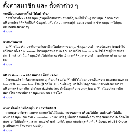
ตั้งค่าสมาชิก และ ตั้งค่าต่าง ๆ
จะเปลี่ยนแปลงการตั้งค่าได้อย่างไร?
การตั้งค่าทั้งหมดของคุณ (ถ้าคุณได้สมัครสมาชิกแล้ว) จะเก็บไว้ในฐานข้อมูล. ถ้าต้องการ
เปลี่ยนแปลง ให้คลิกที่ลิงค์ ข้อมูลส่วนตัว (โดยมากจะอยู่ด้านบนของหน้า). ซึ่งจะอนุญาตให้คุณ
เปลี่ยนแปลงค่าต่างๆ
ข้างบน
นาฬิกาไม่ตรง!
นาฬิกาในบอร์ด อาจไม่ตรงกับนาฬิกาในประเทศของคุณ ซึ่งคุณควรทำการปรับเวลา โดยเข้าไป
แก้ไขการตั้งค่า timezone ในข้อมูลส่วนตัวของคุณ. การแก้ไข timezone จะใช้ได้กับผู้ใช้ที่สมัคร
สมาชิกแล้วเท่านั้น ถ้าคุณยังไม่ได้สมัครสมาชิก เป็นการดีที่คุณควรจะทำ ก่อนที่คุณจะคำนวณเวลา
ผิด!
ข้างบน
เปลี่ยน timezone แล้ว แต่เวลา ก็ยังไม่ตรง!
ถ้าคุณแน่ใจว่าเลือก timezone ถูกต้องแล้ว แต่นาฬิกาก็ยังไม่ตรง อาจเป็นเพราะ daylight savings
time (หรือ summer time ซึ่งจะรู้จักดีใน UK และที่อื่นๆ). บอร์ดไม่ได้ถูกออกแบบมาเพื่อรองรับการ
เปลี่ยนระหว่างนาฬิกาปกติและ daylight time ดังนั้นทุกเดือนของฤดูร้อน นาฬิกาในบอร์ดอาจผิด
พลาดไปจากนาฬิกาของคุณประมาณ 1 ชั่วโมง.
ข้างบน
ภาษาที่ฉันใช้ ไม่ได้อยู่ในรายการให้เลือก!
สาเหตุอาจเกิดจาก administrator ไม่ได้ติดตั้งภาษาของคุณ หรือยังไม่มีการแปลบอร์ดให้เป็น
ภาษาของคุณ. ลองถาม administrator ของบอร์ดดู เผื่อเขาอาจติดตั้งภาษาที่คุณต้องการได้ ถ้ายังไม่
พบภาษาให้ติดตั้ง คุณสามารถแปลด้วยตัวเองได้. คุณจะพบข้อมูลเพิ่มเติมที่เว็บของ phpBB Group
(จะเห็นลิงค์ที่ด้านล่างของหน้า)
ข้างบน