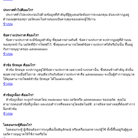
ประกาศทั่วไปคืออะไร?
ประกาศทั่วไปจะประกอบไปด้วยข้อมูลที่สำคัญที่ผู้ดูแลบอร์ดต้องการจะบอกคุณ มันจะปรากฏอยู่
ด้านบนสุดของทุก บอร์ดและในส่วนของแป้นควบคุมของแต่ละผู้ใช้งาน
ข้างบน
ข้อความประกาศ คืออะไร?
ข้อความประกาศ จะมีข้อมูลสำคัญ ที่คุณควรอ่านทันที. ข้อความประกาศ จะปรากฏอยู่ที่ด้านบน
ของทุกหน้าใน บอร์ดที่มีการโพสต์ไว้. ซึ่งคุณจะสามารถโพสต์ข้อความประกาศได้หรือไม่นั้น ขึ้นอยู่
กับการอนุญาตของ administrator.
ข้างบน
หัวข้อ ปักหมุด คืออะไร?
หัวข้อ ปักหมุด จะปรากฏอยู่ใต้ข้อความประกาศ เฉพาะหน้าแรกเท่านั้น. ซึ่งค่อนข้างสำคัญ ดังนั้น
คุณควรอ่านเมื่อมีโอกาส. เช่นเดียวกันกับข้อความประกาศ คือ administrator จะเป็นผู้ทำการอนุญาต
ให้คุณสามารถโพสต์หัวข้อ ปักหมุด ได้ในแต่ละบอร์ด.
ข้างบน
หัวข้อถูกล็อก คืออะไร?
หัวข้อถูกล็อก จะถูกกำหนดโดย moderator ของ บอร์ดหรือ administrator ของบอร์ด. คุณไม่
สามารถตอบหัวข้อที่ถูกล็อก และแบบสำรวจที่หมดอายุโดยอัตโนมัติ. อาจมีหลายสาเหตุที่ต้องทำการ
ล็อกหัวข้อ.
ข้างบน
ไอคอนกระทู้คืออะไร?
ไอคอนกระทู้ ผู้เขียนต้องการระบุเพื่อเป็นสัญลักษณ์ หรือเครื่องบอกทางแก่ผู้ใช้ ทั้งนี้ขึ้นอยู่กับผู้ดูแล
บอร์ดว่าอนุญาตให้ใช้งานหรือไม่