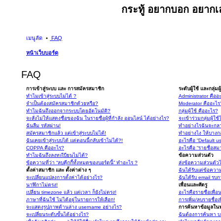
กระทู้ อยากบอก อยากเล
เมนูลัด
FAQ
หน้าเว็บบอร์ด
FAQ
การเข้าสู่ระบบ และ การสมัครสมาชิก
ระดับผู้ใช้ และกลุ่มผู
ทำไมเข้าสู่ระบบไม่ได้ ?
Administrator คืออ
จำเป็นต้องสมัครสมาชิกด้วยหรือ?
Moderator คืออะไร
ทำไมฉันถึงออกจากระบบโดยอัตโนมัติ?
กลุ่มผู้ใช้ คืออะไร?
จะสั่งไม่ให้แสดงชื่อของฉัน ในรายชื่อผู้ที่กำลัง ออนไลน์ ได้อย่างไร?
จะเข้าร่วมกลุ่มผู้ใช
ฉันลืม รหัสผ่าน!
ทำอย่างไรฉันจะกลา
สมัครสมาชิกแล้ว แต่เข้าสู่ระบบไม่ได้!
ทำอย่างไง ให้บางกลุ
ฉันเคยเข้าสู่ระบบได้ แต่ตอนนี้กลับเข้าไม่ได้?!
อะไรคือ “Default u
COPPA คืออะไร?
อะไรคือ “รายชื่อสม
ทำไมฉันถึงลงทะเีบียนไม่ได้?
ข้อความส่วนตัว
ข้อความที่ว่า “ลบคุีกกี้ทั้งหมดของบอร์ดนี้” ทำอะไร ?
ส่งข้อความส่วนตัวไม
ตั้งค่าสมาชิก และ ตั้งค่าต่าง ๆ
ฉันได้รับแต่ข้อความ
จะเปลี่ยนแปลงการตั้งค่าได้อย่างไร?
ฉันได้รับ email รบก
นาฬิกาไม่ตรง!
เพื่อนและศัตรู
เปลี่ยน timezone แล้ว แต่เวลา ก็ยังไม่ตรง!
อะไรคือรายชื่อเพื่
ภาษาที่ฉันใช้ ไม่ได้อยู่ในรายการให้เลือก!
การเพิ่ม/ลบรายชื่อเ
จะแสดงรูปภาพด้านล่าง username อย่างไร?
การค้นหาข้อมูลในฟ
จะเปลี่ยนระดับขั้นได้อย่างไร?
ฉันต้องการค้นหา บอ