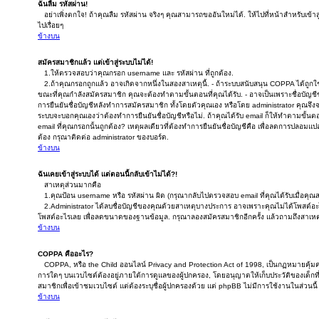
ฉันลืม รหัสผ่าน!
อย่าเพิ่งตกใจ! ถ้าคุณลืม รหัสผ่าน จริงๆ คุณสามารถขออันใหม่ได้. ให้ไปที่หน้าสำหรับเข้า
ไปเรื่อยๆ
ข้างบน
สมัครสมาชิกแล้ว แต่เข้าสู่ระบบไม่ได้!
1.ให้ตรวจสอบว่าคุณกรอก username และ รหัสผ่าน ที่ถูกต้อง.
2.ถ้าคุณกรอกถูกแล้ว อาจเกิดจากหนึ่งในสองสาเหตุนี้. - ถ้าระบบสนับสนุน COPPA ได้ถูกใช้ง
ขณะที่คุณกำลังสมัครสมาชิก คุณจะต้องทำตามขั้นตอนที่คุณได้รับ. - อาจเป็นเพราะชื่อบัญชี
การยืนยันชื่อบัญชีหลังทำการสมัครสมาชิก ทั้งโดยตัวคุณเอง หรือโดย administrator คุณจึงจ
ระบบจะบอกคุณเองว่าต้องทำการยืนยันชื่อบัญชีหรือไม่. ถ้าคุณได้รับ email ก็ให้ทำตามขั้นตอน
email ที่คุณกรอกนั้นถูกต้อง? เหตุผลเดียวที่ต้องทำการยืนยันชื่อบัญชีคือ เพื่อลดการปลอมแปลง
ต้อง กรุณาติดต่อ administrator ของบอร์ด.
ข้างบน
ฉันเคยเข้าสู่ระบบได้ แต่ตอนนี้กลับเข้าไม่ได้?!
สาเหตุส่วนมากคือ
1.คุณป้อน username หรือ รหัสผ่าน ผิด (กรุณากลับไปตรวจสอบ email ที่คุณได้รับเมื่อคุณ
2.Administrator ได้ลบชื่อบัญชีของคุณด้วยสาเหตุบางประการ อาจเพราะคุณไม่ได้โพสต์อะไรเลย
โพสต์อะไรเลย เพื่อลดขนาดของฐานข้อมูล. กรุณาลองสมัครสมาชิกอีกครั้ง แล้วถามถึงสาเหตุ
ข้างบน
COPPA คืออะไร?
COPPA, หรือ the Child ออนไลน์ Privacy and Protection Act of 1998, เป็นกฏหมายคุ้มคร
การใดๆ บนเวบไซต์ต้องอยู่ภายใต้การดูแลของผู้ปกครอง, โดยอนุญาตให้เก็บประวัติของเด็กที
สมาชิกเพื่อเข้าชมเวบไซต์ แต่ต้องระบุชื่อผู้ปกครองด้วย แต่ phpBB ไม่มีการใช้งานในส่วนนี้
ข้างบน