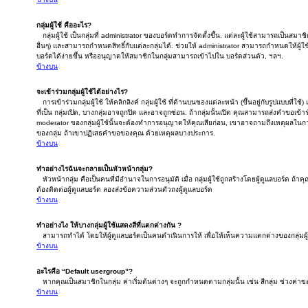
กลุ่มผู้ใช้ คืออะไร?
กลุ่มผู้ใช้ เป็นกลุ่มที่ administrator ของบอร์ดทำการจัดตั้งขึ้น. แต่ละผู้ใช้สามารถเป็นสม
อื่นๆ) และสามารถกำหนดสิทธิ์กับแต่ละกลุ่มได้. ช่วยให้ administrator สามารถกำหนดให้ผ
บอร์ดได้ง่ายขึ้น หรืออนุญาตให้สมาชิกในกลุ่มสามารถเข้าไปใน บอร์ดส่วนตัว, ฯลฯ.
ข้างบน
จะเข้าร่วมกลุ่มผู้ใช้ได้อย่างไร?
การเข้าร่วมกลุ่มผู้ใช้ ให้คลิกลิงค์ กลุ่มผู้ใช้ ที่ด้านบนของแต่ละหน้า (ขึ้นอยู่กับรูปแบบที่ใช้)
ที่เป็น กลุ่มเปิด, บางกลุ่มอาจถูกปิด และอาจถูกซ่อน. ถ้ากลุ่มนั้นเปิด คุณสามารถส่งคำขอเข้าร่ว
moderator ของกลุ่มผู้ใช้นั้นจะต้องทำการอนุญาตให้คุณเสียก่อน, เขาอาจถามถึงเหตุผลในการ
ของกลุ่ม ถ้าเขาปฏิเสธคำขอของคุณ ด้วยเหตุผลบางประการ.
ข้างบน
ทำอย่างไรฉันจะกลายเป็นหัวหน้ากลุ่ม?
หัวหน้ากลุ่ม คือเป็นคนที่มีอำนาจในการอนุมัติ เมื่อ กลุ่มผู้ใช้ถูกสร้างโดยผู้ดูแลบอร์ด ถ้
ต้องติดต่อผู้ดูแลบอร์ด ลองส่งข้อความส่วนตัวถงผู้ดูแลบอร์ด
ข้างบน
ทำอย่างไง ให้บางกลุ่มผู้ใช้แสดงสีที่แตกต่างกัน ?
สามารถทำได้ โดยให้ผู้ดูแลบอร์ดเป็นคนดำเนินการให้ เพื่อให้เห็นความแตกต่างของกลุ่มผู้
ข้างบน
อะไรคือ “Default usergroup”?
หากคุณเป็นสมาชิกในกลุ่ม ค่าเริ่มต้นต่างๆ จะถูกกำหนดตามกลุ่มนั้น เช่น สีกลุ่ม ช่วงค่าของก
ข้างบน