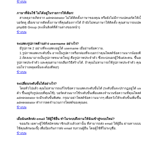
ข้างบน
ภาษาที่ฉันใช้ ไม่ได้อยู่ในรายการให้เลือก!
สาเหตุอาจเกิดจาก administrator ไม่ได้ติดตั้งภาษาของคุณ หรือยังไม่มีการแปลบอร์ดให้
บอร์ดดู เผื่อเขาอาจติดตั้งภาษาที่คุณต้องการได้ ถ้ายังไม่พบภาษาให้ติดตั้ง คุณสามารถแปลด้
phpBB Group (จะเห็นลิงค์ที่ด้านล่างของหน้า)
ข้างบน
จะแสดงรูปภาพด้านล่าง username อย่างไร?
มีรูปภาพ 2 อย่างที่จะแสดงอยู่ใต้ username เมื่ออ่านข้อความ.
1.รูปภาพแสดงระดับขั้น อาจเป็นรูปดาวหรือกล่องที่จะบอกว่าคุณโพสต์ข้อความมากน้อยเพ
2.ถัดลงมาอาจเป็นรูปภาพขนาดใหญ่ คือรูปภาพประจำตัว ซึ่งจะบ่งบอกผู้ใช้แต่ละคน. ขึ้นอยู่
รูปภาพประจำตัว และคุณสามารถเลือกวิธีสร้างได้. ถ้าคุณไม่สามารถใช้รูปภาพประจำตัว คุ
แน่ใจว่าเหตุผลนั้นจะต้องดีพอ!)
ข้างบน
จะเปลี่ยนระดับขั้นได้อย่างไร?
โดยทั่วไปแล้ว คุณไม่สามารถแก้ไขข้อความแสดงระดับขั้นได้ (ระดับขั้นจะปรากฏอยู่ใต้
ตัว ขึ้นอยู่กับรูปแบบที่คุณใช้). บอร์ดส่วนมากใช้ระดับขั้นเพื่อแสดงจำนวนข้อความที่คุณโพส
administrator จะมีระดับขั้นพิเศษ. กรุณาอย่าโพสต์ข้อความมากๆ เพื่อหวังให้ระดับขั้นเพิ่มข
administrator ทำการลดจำนวนการโพสต์ของคุณลง.
ข้างบน
เมื่อฉันคลิกส่ง email ให้ผู้ใช้อื่น ทำไมระบบถึงถามให้ฉันเข้าสู่ระบบใหม่?
ขออภัย เฉพาะผู้ใช้ที่สมัครสมาชิกแล้วแล้วเท่านั้น ที่สามารถส่ง email ให้ผู้อื่น ผ่านทางแ
ใช้คุณลักษณะนี้) เพื่อป้องกันการส่ง email รบกวนผู้อื่น โดยผู้ใช้ที่ไม่ระบุชื่อ.
ข้างบน