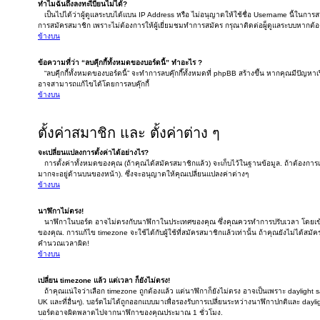
ทำไมฉันถึงลงทะเีบียนไม่ได้?
เป็นไปได้ว่าผู้ดูแลระบบได้แบน IP Address หรือ ไม่อนุญาตให้ใช้ชื่อ Username นี้ในการ
การสมัครสมาชิก เพราะไม่ต้องการให้ผู้เยี่ยมชมทำการสมัคร กรุณาติดต่อผู็ดูแลระบบหากต
ข้างบน
ข้อความที่ว่า “ลบคุีกกี้ทั้งหมดของบอร์ดนี้” ทำอะไร ?
“ลบคุีกกี้ทั้งหมดของบอร์ดนี้” จะทำการลบคุ๊กกี๊ทั้งหมดที่ phpBB สร้างขึ้น หากคุณมีปัญห
อาจสามารถแก้ไขได้โดยการลบคุ๊กกี้
ข้างบน
ตั้งค่าสมาชิก และ ตั้งค่าต่าง ๆ
จะเปลี่ยนแปลงการตั้งค่าได้อย่างไร?
การตั้งค่าทั้งหมดของคุณ (ถ้าคุณได้สมัครสมาชิกแล้ว) จะเก็บไว้ในฐานข้อมูล. ถ้าต้องการเปล
มากจะอยู่ด้านบนของหน้า). ซึ่งจะอนุญาตให้คุณเปลี่ยนแปลงค่าต่างๆ
ข้างบน
นาฬิกาไม่ตรง!
นาฬิกาในบอร์ด อาจไม่ตรงกับนาฬิกาในประเทศของคุณ ซึ่งคุณควรทำการปรับเวลา โดยเข้าไ
ของคุณ. การแก้ไข timezone จะใช้ได้กับผู้ใช้ที่สมัครสมาชิกแล้วเท่านั้น ถ้าคุณยังไม่ได้สม
คำนวณเวลาผิด!
ข้างบน
เปลี่ยน timezone แล้ว แต่เวลา ก็ยังไม่ตรง!
ถ้าคุณแน่ใจว่าเลือก timezone ถูกต้องแล้ว แต่นาฬิกาก็ยังไม่ตรง อาจเป็นเพราะ daylight sav
UK และที่อื่นๆ). บอร์ดไม่ได้ถูกออกแบบมาเพื่อรองรับการเปลี่ยนระหว่างนาฬิกาปกติและ dayli
บอร์ดอาจผิดพลาดไปจากนาฬิกาของคุณประมาณ 1 ชั่วโมง.