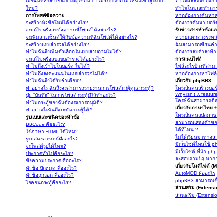
เมื่อฉันคลิกส่ง email ให้ผู้ใช้อื่น ทำไมระบบถึงถามให้ฉันเข้าสู่ระบบ
ทำไมผลลัพธ์ของการ
ใหม่?
ทำไมในขณะทำการค้
การโพสต์ข้อความ
หากต้องการค้นหาส
จะสร้างหัวข้อใหม่ได้อย่างไร?
ต้องการค้นหา บอร์ดห
จะแก้ไขหรือลบข้อความที่โพสต์ได้อย่างไร?
รับข่าวสารหัวข้อแ
จะเพิ่มลายเซ็นต์ให้กับข้อความที่ฉันโพสต์ได้อย่างไร?
ความแตกต่างระหว่
จะสร้างแบบสำรวจได้อย่างไร?
ฉันสามารถเขียนคำล
ทำไมฉันถึงเพิ่มตัวเลือกในแบบสอบถามไม่ได้?
ต้องการลบคำลงท้า
จะแก้ไขหรือลบแบบสำรวจได้อย่างไร?
การแนบไฟล์
ทำไมถึงเข้าไปในบอร์ด ไม่ได้?
ไฟล์อะไรบ้างที่สาม
ทำไมถึงลงคะแนนในแบบสำรวจไม่ได้?
หากต้องการหาไฟล
ทำไมฉันถึงได้รับคำเตือน?
เกี่ยวกับ phpBB3
ทำอย่างไร ฉันถึงจะสามารถรายงานการโพสต์แก่ผู้ดูแลกระทู้?
ใครเป็นคนสร้างบอร
Why isn’t X featur
ปุ่ม “บันทึก” ในการโพสต์กระทู้มีไว้ทำอะไร?
ใครที่ฉันสามารถติด
ทำไมกระทู้ของฉันต้องรอการอนุมัติ?
เกี่ยวกับภาษาไทย
ทำอย่างไรฉันถึงจะดันกระทู้ได้?
ใครเป็นคนแปลภาษ
รูปแบบและชนิดของหัวข้อ
สามารถแสดงคำขอบ
BBCode คืออะไร?
ได้ที่ไหน ?
ใช้ภาษา HTML ได้ไหม?
ไม่ได้เรียนมาทาง
รูปแสดงอารมณ์คืออะไร?
มีเว็บไซต์ไหนใช้ p
จะโพสต์รูปได้ไหม?
มีเว็บไซต์ ที่นำ p
ประกาศทั่วไปคืออะไร?
จะสอบถามปัญหาการ
ข้อความประกาศ คืออะไร?
เกี่ยวกับโมดิไฟด์ 
หัวข้อ ปักหมุด คืออะไร?
AutoMOD คืออะไร
หัวข้อถูกล็อก คืออะไร?
phpBB3 สามารถเชื
ไอคอนกระทู้คืออะไร?
ส่วนเสริม (Extens
ส่วนเสริม (Extensi