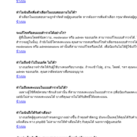
ข้างบน
ทำไมฉันถึงเพิ่มตัวเลือกในแบบสอบถามไม่ได้?
ตัวเลือกในแบบสอบถามถูกจำกัดด้วยผู้ดูแลบอร์ด หากต้องการเพิ่มตัวเลือก กรุณาติดต่อผู้ด
ข้างบน
จะแก้ไขหรือลบแบบสำรวจได้อย่างไร?
ผู้ที่เป็นคนโพสต์ข้อความ, moderator หรือ admin ของบอร์ด สามารถแก้ไขแบบสำรวจได้. ใ
สำรวจอยู่ในนั้น). ถ้ายังไม่มีใครลงคะแนน คุณสามารถลบหรือแก้ไขตัวเลือกของแบบสำรวจได
moderators หรือ administrators เท่านั้นที่สามารถแก้ไขหรือลบได้. เพื่อป้องกันไม่ให้ผู้ใช้
ข้างบน
ทำไมถึงเข้าไปในบอร์ด ไม่ได้?
บางบอร์ดอาจจำกัดให้กับผู้ใช้บางคนหรือบางกลุ่ม. ถ้าจะเข้าไปดู, อ่าน, โพสต์, ฯลฯ คุณจ
admin ของบอร์ด. คุณควรติดต่อเขาเพื่อขออนุญาต
ข้างบน
ทำไมถึงลงคะแนนในแบบสำรวจไม่ได้?
เฉพาะผู้ใช้ที่สมัครสมาชิกแล้วเท่านั้น ที่สามารถลงคะแนนในแบบสำรวจ (เพื่อป้องกันผลคะ
แต่ยังไม่สามารถลงคะแนนได้ บางทีคุณอาจไม่ได้รับสิทธิ์ให้ลงคะแนน.
ข้างบน
ทำไมฉันถึงได้รับคำเตือน?
บางบอร์ดผู้ดูแลระบบกำหนดกฏบางอย่างขึ้น ถ้าคุณทำผิดกฏ มันจะเป็นเหตุให้คุณได้รับคำเต
แจ้งเตือน ทาง phpBB ไม่สามารถให้คำเตือนได้ๆ กับคุณได้ นอกจากผู้ดูแลบอร์ด
ข้างบน