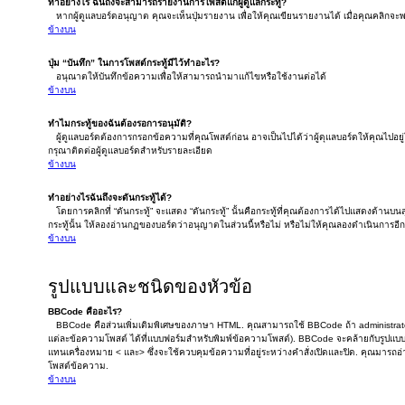
ทำอย่างไร ฉันถึงจะสามารถรายงานการโพสต์แก่ผู้ดูแลกระทู้?
หากผู้ดูแลบอร์ดอนุญาต คุณจะเห็นปุ่มรายงาน เพื่อให้คุณเขียนรายงานได้ เมื่อคุณคลิกจ
ข้างบน
ปุ่ม “บันทึก” ในการโพสต์กระทู้มีไว้ทำอะไร?
อนุณาตให้บันทึกข้อความเพื่อให้สามารถนำมาแก้ไขหรือใช้งานต่อได้
ข้างบน
ทำไมกระทู้ของฉันต้องรอการอนุมัติ?
ผู้ดูแลบอร์ดต้องการกรอกข้อความที่คุณโพสต์ก่อน อาจเป็นไปได้ว่าผู้ดุแลบอร์ดให้คุณไปอยู
กรุณาติดต่อผู้ดูแลบอร์ดสำหรับรายละเอียด
ข้างบน
ทำอย่างไรฉันถึงจะดันกระทู้ได้?
โดยการคลิกที่ “ดันกระทู้” จะแสดง “ดันกระทู้” นั้นคือกระทู้ที่คุณต้องการได้ไปแสดงด้านบ
กระทู้นั้น ให้ลองอ่านกฏของบอร์ดว่าอนุญาตในส่วนนี้หรือไม่ หรือไม่ให้คุณลองดำเนินการอีกค
ข้างบน
รูปแบบและชนิดของหัวข้อ
BBCode คืออะไร?
BBCode คือส่วนเพิ่มเติมพิเศษของภาษา HTML. คุณสามารถใช้ BBCode ถ้า administrato
แต่ละข้อความโพสต์ ได้ที่แบบฟอร์มสำหรับพิมพ์ข้อความโพสต์). BBCode จะคล้ายกับรูปแบบ H
แทนเครื่องหมาย < และ> ซึ่งจะใช้ควบคุมข้อความที่อยู่ระหว่างคำสั่งเปิดและปิด. คุณมารถอ่
โพสต์ข้อความ.
ข้างบน