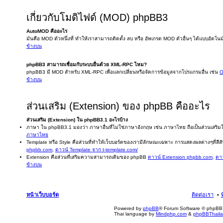
เกี่ยวกับโมดิไฟด์ (MOD) phpBB3
AutoMOD คืออะไร
มันคือ MOD ตัวหนึ่งที่ ทำให้เราสามารถติดตั้ง ลบ หรือ อัพเกรด MOD ตัวอื่นๆ ได้แบบอัตโนม
ข้างบน
phpBB3 สามารถเชื่อมกับระบบอื่นด้วย XML-RPC ไหม?
phpBB3 มี MOD สำหรับ XML-RPC เพื่อแลกเปลี่ยนหรือจัดการข้อมูลจากโปรแกรมอื่น เช่น
O
ข้างบน
ส่วนเสริม (Extension) ของ phpBB คืออะไร
ส่วนเสริม (Extension) ใน phpBB3.1 อะไรบ้าง
ภาษา ใน phpBB3.1 มองว่า ภาษาอื่นที่ไม่ใช่ภาษาอังกฤษ เช่น ภาษาไทย ถือเป็นส่วนเสร
ภาษาไทย
Template หรือ Style คือส่วนที่ทำให้เว็บบอร์ดของเรามีลักษณะเฉพาะ การแสดงผลต่างๆที่สีสัน
phpbb.com
,
ดาวน์ Template จาก t-template.com/
Extension คือส่วนที่เสริมความสามารถเดิมของ phpBB
ดาวน์ Extension phpbb.com
,
ดาว
ข้างบน
หน้าเว็บบอร์ด
ติดต่อเรา
Powered by
phpBB
® Forum Software © phpBB 
Thai language by
Mindphp.com
&
phpBBThail