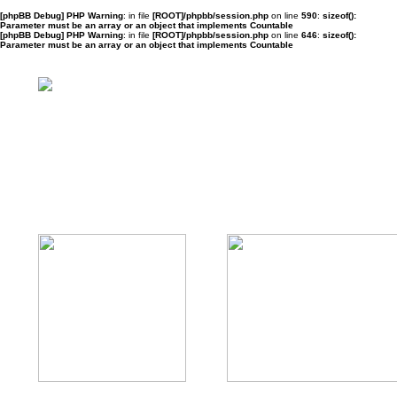
[phpBB Debug] PHP Warning
: in file
[ROOT]/phpbb/session.php
on line
590
:
sizeof():
Parameter must be an array or an object that implements Countable
[phpBB Debug] PHP Warning
: in file
[ROOT]/phpbb/session.php
on line
646
:
sizeof():
Parameter must be an array or an object that implements Countable