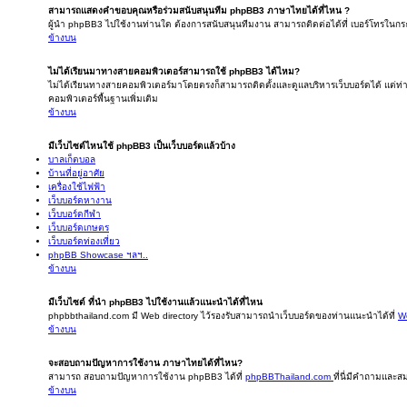
สามารถแสดงคำขอบคุณหรือร่วมสนับสนุนทีม phpBB3 ภาษาไทยได้ที่ไหน ?
ผู้นำ phpBB3 ไปใช้งานท่านใด ต้องการสนับสนุนทีมงาน สามารถติดต่อได้ที่ เบอร์โทรในกระ
ข้างบน
ไม่ได้เรียนมาทางสายคอมพิวเตอร์สามารถใช้ phpBB3 ได้ไหม?
ไม่ได้เรียนทางสายคอมพิวเตอร์มาโดยตรงก็สามารถติดตั้งและดูแลบริหารเว็บบอร์ดได้ แต่
คอมพิวเตอร์พื้นฐานเพิ่มเติม
ข้างบน
มีเว็บไซต์ไหนใช้ phpBB3 เป็นเว็บบอร์ดแล้วบ้าง
บาลเก็ตบอล
บ้านที่อยู่อาศัย
เครื่องใช้ไฟฟ้า
เว็บบอร์ดหางาน
เว็บบอร์ดกีฬา
เว็บบอร์ดเกษตร
เว็บบอร์ดท่องเที่ยว
phpBB Showcase ฯลฯ..
ข้างบน
มีเว็บไซต์ ที่นำ phpBB3 ไปใช้งานแล้วแนะนำได้ที่ไหน
phpbbthailand.com มี Web directory ไว้รองรับสามารถนำเว็บบอร์ดของท่านแนะนำได้ที่
We
ข้างบน
จะสอบถามปัญหาการใช้งาน ภาษาไทยได้ที่ไหน?
สามารถ สอบถามปัญหาการใช้งาน phpBB3 ได้ที่
phpBBThailand.com
ที่นี่มีคำถามและส
ข้างบน