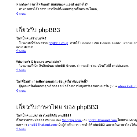
หากต้องการหาไฟล์เอกสารแนบของตนเองทำอย่างไร?
สามารถหาได้จากรายการไฟล์ทั้งหมดที่คุณเป็นคนอัพโหลด,
ข้างบน
เกี่ยวกับ phpBB3
ใครเป็นคนสร้างบอร์ด?
โปรแกรมนี้พัฒนาจาก
phpBB Group
. ภายใต้ License GNU General Public License and 
more details.
ข้างบน
Why isn’t X feature available?
โปรแกรมนี้เป็น ลิขสิทธ์ของ phpBB Group. สาารถเข้าชมเวบไซต์ได้ที่ phpbb.com.
ข้างบน
ใครที่ฉันสามารถติดต่อสอบถามข้อมูลเกี่ยวกับบอร์ดนี้?
ผู้ดูแลบอร์ดคือคนที่คุณต้อติดต่อเมื่อต้องการข้อมูลหรือติชมเวบบอร์ด (do a
whois lookup
ข้างบน
เกี่ยวกับภาษาไทย ของ phpBB3
ใครเป็นคนแปลภาษาไทยให้กับ phpBB3?
เป็นความร่วมมือของ Webmaster
Mindphp.com
และ
phpBBThailand.com
โดยทาง Mindph
และทาง
phpBBThailand.com
เป็นผู้ดำเนินการ และทำให้ phpBB3 เหมาะกับภาษาไทยให้มา
ข้างบน