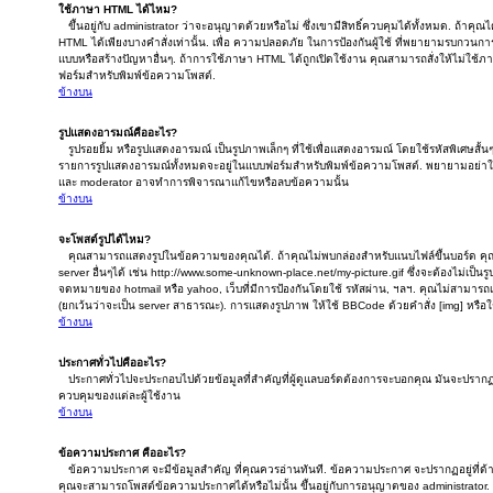
ใช้ภาษา HTML ได้ไหม?
ขึ้นอยู่กับ administrator ว่าจะอนุญาตด้วยหรือไม่ ซึ่งเขามีสิทธิ์ควบคุมได้ทั้งหมด. ถ้าคุ
HTML ได้เพียงบางคำสั่งเท่านั้น. เพื่อ ความปลอดภัย ในการป้องกันผู้ใช้ ที่พยายามรบกวน
แบบหรือสร้างปัญหาอื่นๆ. ถ้าการใช้ภาษา HTML ได้ถูกเปิดใช้งาน คุณสามารถสั่งให้ไม่ใช้
ฟอร์มสำหรับพิมพ์ข้อความโพสต์.
ข้างบน
รูปแสดงอารมณ์คืออะไร?
รูปรอยยิ้ม หรือรูปแสดงอารมณ์ เป็นรูปภาพเล็กๆ ที่ใช้เพื่อแสดงอารมณ์ โดยใช้รหัสพิเศษสั้นๆ
รายการรูปแสดงอารมณ์ทั้งหมดจะอยู่ในแบบฟอร์มสำหรับพิมพ์ข้อความโพสต์. พยายามอย่าใช
และ moderator อาจทำการพิจารณาแก้ไขหรือลบข้อความนั้น
ข้างบน
จะโพสต์รูปได้ไหม?
คุณสามารถแสดงรูปในข้อความของคุณได้. ถ้าคุณไม่พบกล่องสำหรับแนบไฟล์ขึ้นบอร์ด คุณส
server อื่นๆได้ เช่น http://www.some-unknown-place.net/my-picture.gif ซึ่งจะต้องไม่เป็น
จดหมายของ hotmail หรือ yahoo, เว็บที่มีการป้องกันโดยใช้ รหัสผ่าน, ฯลฯ. คุณไม่สามารถเช
(ยกเว้นว่าจะเป็น server สาธารณะ). การแสดงรูปภาพ ให้ใช้ BBCode ด้วยคำสั่ง [img] หรือ
ข้างบน
ประกาศทั่วไปคืออะไร?
ประกาศทั่วไปจะประกอบไปด้วยข้อมูลที่สำคัญที่ผู้ดูแลบอร์ดต้องการจะบอกคุณ มันจะปราก
ควบคุมของแต่ละผู้ใช้งาน
ข้างบน
ข้อความประกาศ คืออะไร?
ข้อความประกาศ จะมีข้อมูลสำคัญ ที่คุณควรอ่านทันที. ข้อความประกาศ จะปรากฏอยู่ที่ด้าน
คุณจะสามารถโพสต์ข้อความประกาศได้หรือไม่นั้น ขึ้นอยู่กับการอนุญาตของ administrator.