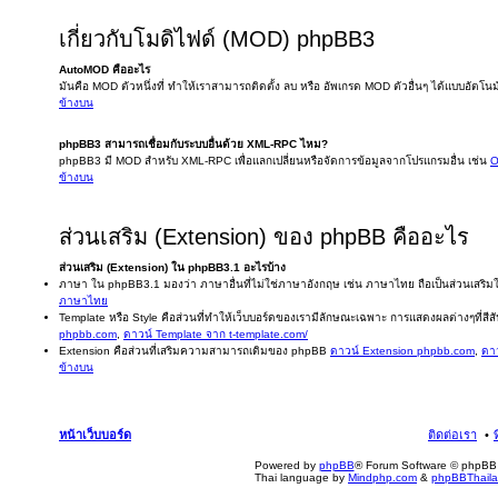
เกี่ยวกับโมดิไฟด์ (MOD) phpBB3
AutoMOD คืออะไร
มันคือ MOD ตัวหนึ่งที่ ทำให้เราสามารถติดตั้ง ลบ หรือ อัพเกรด MOD ตัวอื่นๆ ได้แบบอัตโนม
ข้างบน
phpBB3 สามารถเชื่อมกับระบบอื่นด้วย XML-RPC ไหม?
phpBB3 มี MOD สำหรับ XML-RPC เพื่อแลกเปลี่ยนหรือจัดการข้อมูลจากโปรแกรมอื่น เช่น
O
ข้างบน
ส่วนเสริม (Extension) ของ phpBB คืออะไร
ส่วนเสริม (Extension) ใน phpBB3.1 อะไรบ้าง
ภาษา ใน phpBB3.1 มองว่า ภาษาอื่นที่ไม่ใช่ภาษาอังกฤษ เช่น ภาษาไทย ถือเป็นส่วนเสร
ภาษาไทย
Template หรือ Style คือส่วนที่ทำให้เว็บบอร์ดของเรามีลักษณะเฉพาะ การแสดงผลต่างๆที่สีสัน
phpbb.com
,
ดาวน์ Template จาก t-template.com/
Extension คือส่วนที่เสริมความสามารถเดิมของ phpBB
ดาวน์ Extension phpbb.com
,
ดาว
ข้างบน
หน้าเว็บบอร์ด
ติดต่อเรา
Powered by
phpBB
® Forum Software © phpBB 
Thai language by
Mindphp.com
&
phpBBThail