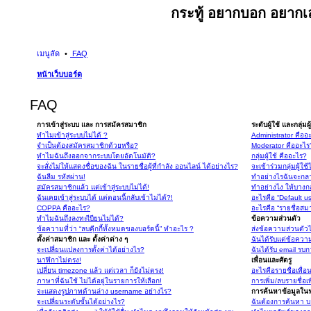
กระทู้ อยากบอก อยากเล
เมนูลัด
FAQ
หน้าเว็บบอร์ด
FAQ
การเข้าสู่ระบบ และ การสมัครสมาชิก
ระดับผู้ใช้ และกลุ่มผู
ทำไมเข้าสู่ระบบไม่ได้ ?
Administrator คืออ
จำเป็นต้องสมัครสมาชิกด้วยหรือ?
Moderator คืออะไร
ทำไมฉันถึงออกจากระบบโดยอัตโนมัติ?
กลุ่มผู้ใช้ คืออะไร?
จะสั่งไม่ให้แสดงชื่อของฉัน ในรายชื่อผู้ที่กำลัง ออนไลน์ ได้อย่างไร?
จะเข้าร่วมกลุ่มผู้ใช
ฉันลืม รหัสผ่าน!
ทำอย่างไรฉันจะกลา
สมัครสมาชิกแล้ว แต่เข้าสู่ระบบไม่ได้!
ทำอย่างไง ให้บางกลุ
ฉันเคยเข้าสู่ระบบได้ แต่ตอนนี้กลับเข้าไม่ได้?!
อะไรคือ “Default u
COPPA คืออะไร?
อะไรคือ “รายชื่อสม
ทำไมฉันถึงลงทะเีบียนไม่ได้?
ข้อความส่วนตัว
ข้อความที่ว่า “ลบคุีกกี้ทั้งหมดของบอร์ดนี้” ทำอะไร ?
ส่งข้อความส่วนตัวไม
ตั้งค่าสมาชิก และ ตั้งค่าต่าง ๆ
ฉันได้รับแต่ข้อความ
จะเปลี่ยนแปลงการตั้งค่าได้อย่างไร?
ฉันได้รับ email รบก
นาฬิกาไม่ตรง!
เพื่อนและศัตรู
เปลี่ยน timezone แล้ว แต่เวลา ก็ยังไม่ตรง!
อะไรคือรายชื่อเพื่
ภาษาที่ฉันใช้ ไม่ได้อยู่ในรายการให้เลือก!
การเพิ่ม/ลบรายชื่อเ
จะแสดงรูปภาพด้านล่าง username อย่างไร?
การค้นหาข้อมูลในฟ
จะเปลี่ยนระดับขั้นได้อย่างไร?
ฉันต้องการค้นหา บอ