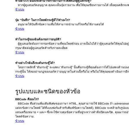
ทำอย่างไร ฉันถึงจะสามารถรายงานการโพสต์แก่ผู้ดูแลกระทู้?
หากผู้ดูแลบอร์ดอนุญาต คุณจะเห็นปุ่มรายงาน เพื่อให้คุณเขียนรายงานได้ เมื่อคุณคลิกจ
ข้างบน
ปุ่ม “บันทึก” ในการโพสต์กระทู้มีไว้ทำอะไร?
อนุณาตให้บันทึกข้อความเพื่อให้สามารถนำมาแก้ไขหรือใช้งานต่อได้
ข้างบน
ทำไมกระทู้ของฉันต้องรอการอนุมัติ?
ผู้ดูแลบอร์ดต้องการกรอกข้อความที่คุณโพสต์ก่อน อาจเป็นไปได้ว่าผู้ดุแลบอร์ดให้คุณไปอยู
กรุณาติดต่อผู้ดูแลบอร์ดสำหรับรายละเอียด
ข้างบน
ทำอย่างไรฉันถึงจะดันกระทู้ได้?
โดยการคลิกที่ “ดันกระทู้” จะแสดง “ดันกระทู้” นั้นคือกระทู้ที่คุณต้องการได้ไปแสดงด้านบ
กระทู้นั้น ให้ลองอ่านกฏของบอร์ดว่าอนุญาตในส่วนนี้หรือไม่ หรือไม่ให้คุณลองดำเนินการอีกค
ข้างบน
รูปแบบและชนิดของหัวข้อ
BBCode คืออะไร?
BBCode คือส่วนเพิ่มเติมพิเศษของภาษา HTML. คุณสามารถใช้ BBCode ถ้า administrato
แต่ละข้อความโพสต์ ได้ที่แบบฟอร์มสำหรับพิมพ์ข้อความโพสต์). BBCode จะคล้ายกับรูปแบบ H
แทนเครื่องหมาย < และ> ซึ่งจะใช้ควบคุมข้อความที่อยู่ระหว่างคำสั่งเปิดและปิด. คุณมารถอ่
โพสต์ข้อความ.
ข้างบน