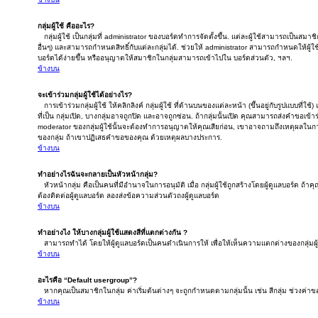
กลุ่มผู้ใช้ คืออะไร?
กลุ่มผู้ใช้ เป็นกลุ่มที่ administrator ของบอร์ดทำการจัดตั้งขึ้น. แต่ละผู้ใช้สามารถเป็นสม
อื่นๆ) และสามารถกำหนดสิทธิ์กับแต่ละกลุ่มได้. ช่วยให้ administrator สามารถกำหนดให้ผ
บอร์ดได้ง่ายขึ้น หรืออนุญาตให้สมาชิกในกลุ่มสามารถเข้าไปใน บอร์ดส่วนตัว, ฯลฯ.
ข้างบน
จะเข้าร่วมกลุ่มผู้ใช้ได้อย่างไร?
การเข้าร่วมกลุ่มผู้ใช้ ให้คลิกลิงค์ กลุ่มผู้ใช้ ที่ด้านบนของแต่ละหน้า (ขึ้นอยู่กับรูปแบบที่ใช้)
ที่เป็น กลุ่มเปิด, บางกลุ่มอาจถูกปิด และอาจถูกซ่อน. ถ้ากลุ่มนั้นเปิด คุณสามารถส่งคำขอเข้าร่ว
moderator ของกลุ่มผู้ใช้นั้นจะต้องทำการอนุญาตให้คุณเสียก่อน, เขาอาจถามถึงเหตุผลในการ
ของกลุ่ม ถ้าเขาปฏิเสธคำขอของคุณ ด้วยเหตุผลบางประการ.
ข้างบน
ทำอย่างไรฉันจะกลายเป็นหัวหน้ากลุ่ม?
หัวหน้ากลุ่ม คือเป็นคนที่มีอำนาจในการอนุมัติ เมื่อ กลุ่มผู้ใช้ถูกสร้างโดยผู้ดูแลบอร์ด ถ้
ต้องติดต่อผู้ดูแลบอร์ด ลองส่งข้อความส่วนตัวถงผู้ดูแลบอร์ด
ข้างบน
ทำอย่างไง ให้บางกลุ่มผู้ใช้แสดงสีที่แตกต่างกัน ?
สามารถทำได้ โดยให้ผู้ดูแลบอร์ดเป็นคนดำเนินการให้ เพื่อให้เห็นความแตกต่างของกลุ่มผู้
ข้างบน
อะไรคือ “Default usergroup”?
หากคุณเป็นสมาชิกในกลุ่ม ค่าเริ่มต้นต่างๆ จะถูกกำหนดตามกลุ่มนั้น เช่น สีกลุ่ม ช่วงค่าของก
ข้างบน