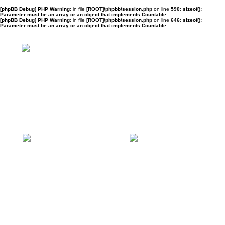
[phpBB Debug] PHP Warning
: in file
[ROOT]/phpbb/session.php
on line
590
:
sizeof():
Parameter must be an array or an object that implements Countable
[phpBB Debug] PHP Warning
: in file
[ROOT]/phpbb/session.php
on line
646
:
sizeof():
Parameter must be an array or an object that implements Countable