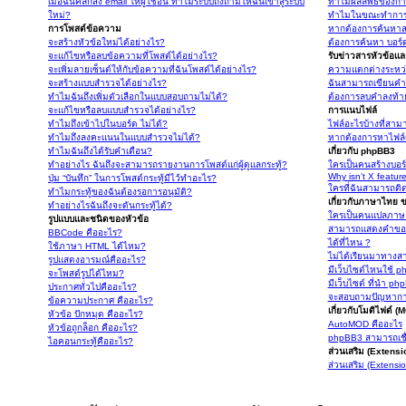
เมื่อฉันคลิกส่ง email ให้ผู้ใช้อื่น ทำไมระบบถึงถามให้ฉันเข้าสู่ระบบ
ทำไมผลลัพธ์ของการ
ใหม่?
ทำไมในขณะทำการค้
การโพสต์ข้อความ
หากต้องการค้นหาส
จะสร้างหัวข้อใหม่ได้อย่างไร?
ต้องการค้นหา บอร์ดห
จะแก้ไขหรือลบข้อความที่โพสต์ได้อย่างไร?
รับข่าวสารหัวข้อแ
จะเพิ่มลายเซ็นต์ให้กับข้อความที่ฉันโพสต์ได้อย่างไร?
ความแตกต่างระหว่
จะสร้างแบบสำรวจได้อย่างไร?
ฉันสามารถเขียนคำล
ทำไมฉันถึงเพิ่มตัวเลือกในแบบสอบถามไม่ได้?
ต้องการลบคำลงท้า
จะแก้ไขหรือลบแบบสำรวจได้อย่างไร?
การแนบไฟล์
ทำไมถึงเข้าไปในบอร์ด ไม่ได้?
ไฟล์อะไรบ้างที่สาม
ทำไมถึงลงคะแนนในแบบสำรวจไม่ได้?
หากต้องการหาไฟล
ทำไมฉันถึงได้รับคำเตือน?
เกี่ยวกับ phpBB3
ทำอย่างไร ฉันถึงจะสามารถรายงานการโพสต์แก่ผู้ดูแลกระทู้?
ใครเป็นคนสร้างบอร
Why isn’t X featur
ปุ่ม “บันทึก” ในการโพสต์กระทู้มีไว้ทำอะไร?
ใครที่ฉันสามารถติด
ทำไมกระทู้ของฉันต้องรอการอนุมัติ?
เกี่ยวกับภาษาไทย
ทำอย่างไรฉันถึงจะดันกระทู้ได้?
ใครเป็นคนแปลภาษ
รูปแบบและชนิดของหัวข้อ
สามารถแสดงคำขอบ
BBCode คืออะไร?
ได้ที่ไหน ?
ใช้ภาษา HTML ได้ไหม?
ไม่ได้เรียนมาทาง
รูปแสดงอารมณ์คืออะไร?
มีเว็บไซต์ไหนใช้ p
จะโพสต์รูปได้ไหม?
มีเว็บไซต์ ที่นำ p
ประกาศทั่วไปคืออะไร?
จะสอบถามปัญหาการ
ข้อความประกาศ คืออะไร?
เกี่ยวกับโมดิไฟด์ 
หัวข้อ ปักหมุด คืออะไร?
AutoMOD คืออะไร
หัวข้อถูกล็อก คืออะไร?
phpBB3 สามารถเชื
ไอคอนกระทู้คืออะไร?
ส่วนเสริม (Extens
ส่วนเสริม (Extensi