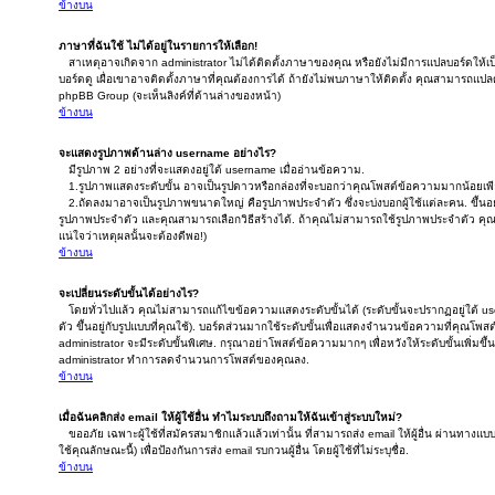
ข้างบน
ภาษาที่ฉันใช้ ไม่ได้อยู่ในรายการให้เลือก!
สาเหตุอาจเกิดจาก administrator ไม่ได้ติดตั้งภาษาของคุณ หรือยังไม่มีการแปลบอร์ดให้
บอร์ดดู เผื่อเขาอาจติดตั้งภาษาที่คุณต้องการได้ ถ้ายังไม่พบภาษาให้ติดตั้ง คุณสามารถแปลด้
phpBB Group (จะเห็นลิงค์ที่ด้านล่างของหน้า)
ข้างบน
จะแสดงรูปภาพด้านล่าง username อย่างไร?
มีรูปภาพ 2 อย่างที่จะแสดงอยู่ใต้ username เมื่ออ่านข้อความ.
1.รูปภาพแสดงระดับขั้น อาจเป็นรูปดาวหรือกล่องที่จะบอกว่าคุณโพสต์ข้อความมากน้อยเพ
2.ถัดลงมาอาจเป็นรูปภาพขนาดใหญ่ คือรูปภาพประจำตัว ซึ่งจะบ่งบอกผู้ใช้แต่ละคน. ขึ้นอยู่
รูปภาพประจำตัว และคุณสามารถเลือกวิธีสร้างได้. ถ้าคุณไม่สามารถใช้รูปภาพประจำตัว คุ
แน่ใจว่าเหตุผลนั้นจะต้องดีพอ!)
ข้างบน
จะเปลี่ยนระดับขั้นได้อย่างไร?
โดยทั่วไปแล้ว คุณไม่สามารถแก้ไขข้อความแสดงระดับขั้นได้ (ระดับขั้นจะปรากฏอยู่ใต้
ตัว ขึ้นอยู่กับรูปแบบที่คุณใช้). บอร์ดส่วนมากใช้ระดับขั้นเพื่อแสดงจำนวนข้อความที่คุณโพส
administrator จะมีระดับขั้นพิเศษ. กรุณาอย่าโพสต์ข้อความมากๆ เพื่อหวังให้ระดับขั้นเพิ่มข
administrator ทำการลดจำนวนการโพสต์ของคุณลง.
ข้างบน
เมื่อฉันคลิกส่ง email ให้ผู้ใช้อื่น ทำไมระบบถึงถามให้ฉันเข้าสู่ระบบใหม่?
ขออภัย เฉพาะผู้ใช้ที่สมัครสมาชิกแล้วแล้วเท่านั้น ที่สามารถส่ง email ให้ผู้อื่น ผ่านทางแ
ใช้คุณลักษณะนี้) เพื่อป้องกันการส่ง email รบกวนผู้อื่น โดยผู้ใช้ที่ไม่ระบุชื่อ.
ข้างบน