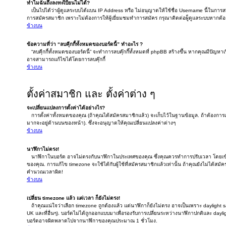
ทำไมฉันถึงลงทะเีบียนไม่ได้?
เป็นไปได้ว่าผู้ดูแลระบบได้แบน IP Address หรือ ไม่อนุญาตให้ใช้ชื่อ Username นี้ในการ
การสมัครสมาชิก เพราะไม่ต้องการให้ผู้เยี่ยมชมทำการสมัคร กรุณาติดต่อผู็ดูแลระบบหากต
ข้างบน
ข้อความที่ว่า “ลบคุีกกี้ทั้งหมดของบอร์ดนี้” ทำอะไร ?
“ลบคุีกกี้ทั้งหมดของบอร์ดนี้” จะทำการลบคุ๊กกี๊ทั้งหมดที่ phpBB สร้างขึ้น หากคุณมีปัญห
อาจสามารถแก้ไขได้โดยการลบคุ๊กกี้
ข้างบน
ตั้งค่าสมาชิก และ ตั้งค่าต่าง ๆ
จะเปลี่ยนแปลงการตั้งค่าได้อย่างไร?
การตั้งค่าทั้งหมดของคุณ (ถ้าคุณได้สมัครสมาชิกแล้ว) จะเก็บไว้ในฐานข้อมูล. ถ้าต้องการเปล
มากจะอยู่ด้านบนของหน้า). ซึ่งจะอนุญาตให้คุณเปลี่ยนแปลงค่าต่างๆ
ข้างบน
นาฬิกาไม่ตรง!
นาฬิกาในบอร์ด อาจไม่ตรงกับนาฬิกาในประเทศของคุณ ซึ่งคุณควรทำการปรับเวลา โดยเข้าไ
ของคุณ. การแก้ไข timezone จะใช้ได้กับผู้ใช้ที่สมัครสมาชิกแล้วเท่านั้น ถ้าคุณยังไม่ได้สม
คำนวณเวลาผิด!
ข้างบน
เปลี่ยน timezone แล้ว แต่เวลา ก็ยังไม่ตรง!
ถ้าคุณแน่ใจว่าเลือก timezone ถูกต้องแล้ว แต่นาฬิกาก็ยังไม่ตรง อาจเป็นเพราะ daylight sav
UK และที่อื่นๆ). บอร์ดไม่ได้ถูกออกแบบมาเพื่อรองรับการเปลี่ยนระหว่างนาฬิกาปกติและ dayli
บอร์ดอาจผิดพลาดไปจากนาฬิกาของคุณประมาณ 1 ชั่วโมง.