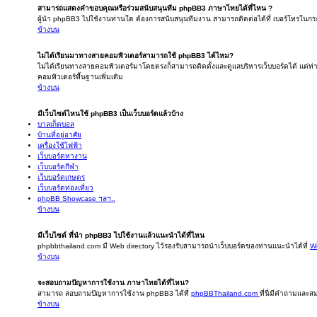
สามารถแสดงคำขอบคุณหรือร่วมสนับสนุนทีม phpBB3 ภาษาไทยได้ที่ไหน ?
ผู้นำ phpBB3 ไปใช้งานท่านใด ต้องการสนับสนุนทีมงาน สามารถติดต่อได้ที่ เบอร์โทรในกระ
ข้างบน
ไม่ได้เรียนมาทางสายคอมพิวเตอร์สามารถใช้ phpBB3 ได้ไหม?
ไม่ได้เรียนทางสายคอมพิวเตอร์มาโดยตรงก็สามารถติดตั้งและดูแลบริหารเว็บบอร์ดได้ แต่
คอมพิวเตอร์พื้นฐานเพิ่มเติม
ข้างบน
มีเว็บไซต์ไหนใช้ phpBB3 เป็นเว็บบอร์ดแล้วบ้าง
บาลเก็ตบอล
บ้านที่อยู่อาศัย
เครื่องใช้ไฟฟ้า
เว็บบอร์ดหางาน
เว็บบอร์ดกีฬา
เว็บบอร์ดเกษตร
เว็บบอร์ดท่องเที่ยว
phpBB Showcase ฯลฯ..
ข้างบน
มีเว็บไซต์ ที่นำ phpBB3 ไปใช้งานแล้วแนะนำได้ที่ไหน
phpbbthailand.com มี Web directory ไว้รองรับสามารถนำเว็บบอร์ดของท่านแนะนำได้ที่
We
ข้างบน
จะสอบถามปัญหาการใช้งาน ภาษาไทยได้ที่ไหน?
สามารถ สอบถามปัญหาการใช้งาน phpBB3 ได้ที่
phpBBThailand.com
ที่นี่มีคำถามและส
ข้างบน