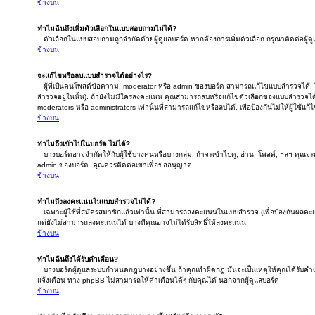
ข้างบน
ทำไมฉันถึงเพิ่มตัวเลือกในแบบสอบถามไม่ได้?
ตัวเลือกในแบบสอบถามถูกจำกัดด้วยผู้ดูแลบอร์ด หากต้องการเพิ่มตัวเลือก กรุณาติดต่อผู้ด
ข้างบน
จะแก้ไขหรือลบแบบสำรวจได้อย่างไร?
ผู้ที่เป็นคนโพสต์ข้อความ, moderator หรือ admin ของบอร์ด สามารถแก้ไขแบบสำรวจได้. ใ
สำรวจอยู่ในนั้น). ถ้ายังไม่มีใครลงคะแนน คุณสามารถลบหรือแก้ไขตัวเลือกของแบบสำรวจได
moderators หรือ administrators เท่านั้นที่สามารถแก้ไขหรือลบได้. เพื่อป้องกันไม่ให้ผู้ใช้
ข้างบน
ทำไมถึงเข้าไปในบอร์ด ไม่ได้?
บางบอร์ดอาจจำกัดให้กับผู้ใช้บางคนหรือบางกลุ่ม. ถ้าจะเข้าไปดู, อ่าน, โพสต์, ฯลฯ คุณจ
admin ของบอร์ด. คุณควรติดต่อเขาเพื่อขออนุญาต
ข้างบน
ทำไมถึงลงคะแนนในแบบสำรวจไม่ได้?
เฉพาะผู้ใช้ที่สมัครสมาชิกแล้วเท่านั้น ที่สามารถลงคะแนนในแบบสำรวจ (เพื่อป้องกันผลคะ
แต่ยังไม่สามารถลงคะแนนได้ บางทีคุณอาจไม่ได้รับสิทธิ์ให้ลงคะแนน.
ข้างบน
ทำไมฉันถึงได้รับคำเตือน?
บางบอร์ดผู้ดูแลระบบกำหนดกฏบางอย่างขึ้น ถ้าคุณทำผิดกฏ มันจะเป็นเหตุให้คุณได้รับคำเต
แจ้งเตือน ทาง phpBB ไม่สามารถให้คำเตือนได้ๆ กับคุณได้ นอกจากผู้ดูแลบอร์ด
ข้างบน