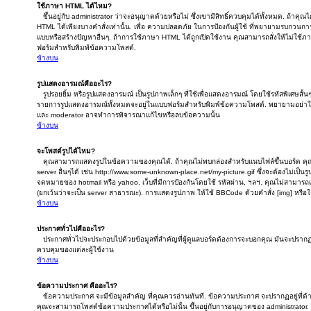
ใช้ภาษา HTML ได้ไหม?
ขึ้นอยู่กับ administrator ว่าจะอนุญาตด้วยหรือไม่ ซึ่งเขามีสิทธิ์ควบคุมได้ทั้งหมด. ถ้าคุ
HTML ได้เพียงบางคำสั่งเท่านั้น. เพื่อ ความปลอดภัย ในการป้องกันผู้ใช้ ที่พยายามรบกวน
แบบหรือสร้างปัญหาอื่นๆ. ถ้าการใช้ภาษา HTML ได้ถูกเปิดใช้งาน คุณสามารถสั่งให้ไม่ใช้
ฟอร์มสำหรับพิมพ์ข้อความโพสต์.
ข้างบน
รูปแสดงอารมณ์คืออะไร?
รูปรอยยิ้ม หรือรูปแสดงอารมณ์ เป็นรูปภาพเล็กๆ ที่ใช้เพื่อแสดงอารมณ์ โดยใช้รหัสพิเศษสั้นๆ
รายการรูปแสดงอารมณ์ทั้งหมดจะอยู่ในแบบฟอร์มสำหรับพิมพ์ข้อความโพสต์. พยายามอย่าใช
และ moderator อาจทำการพิจารณาแก้ไขหรือลบข้อความนั้น
ข้างบน
จะโพสต์รูปได้ไหม?
คุณสามารถแสดงรูปในข้อความของคุณได้. ถ้าคุณไม่พบกล่องสำหรับแนบไฟล์ขึ้นบอร์ด คุณส
server อื่นๆได้ เช่น http://www.some-unknown-place.net/my-picture.gif ซึ่งจะต้องไม่เป็น
จดหมายของ hotmail หรือ yahoo, เว็บที่มีการป้องกันโดยใช้ รหัสผ่าน, ฯลฯ. คุณไม่สามารถเช
(ยกเว้นว่าจะเป็น server สาธารณะ). การแสดงรูปภาพ ให้ใช้ BBCode ด้วยคำสั่ง [img] หรือ
ข้างบน
ประกาศทั่วไปคืออะไร?
ประกาศทั่วไปจะประกอบไปด้วยข้อมูลที่สำคัญที่ผู้ดูแลบอร์ดต้องการจะบอกคุณ มันจะปราก
ควบคุมของแต่ละผู้ใช้งาน
ข้างบน
ข้อความประกาศ คืออะไร?
ข้อความประกาศ จะมีข้อมูลสำคัญ ที่คุณควรอ่านทันที. ข้อความประกาศ จะปรากฏอยู่ที่ด้าน
คุณจะสามารถโพสต์ข้อความประกาศได้หรือไม่นั้น ขึ้นอยู่กับการอนุญาตของ administrator.