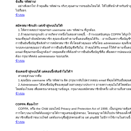
ฉันลืม รหัสผ่าน!
อย่าเพิ่งตกใจ! ถ้าคุณลืม รหัสผ่าน จริงๆ คุณสามารถขออันใหม่ได้. ให้ไปที่หน้าสำหรับเข้า
ไปเรื่อยๆ
ข้างบน
สมัครสมาชิกแล้ว แต่เข้าสู่ระบบไม่ได้!
1.ให้ตรวจสอบว่าคุณกรอก username และ รหัสผ่าน ที่ถูกต้อง.
2.ถ้าคุณกรอกถูกแล้ว อาจเกิดจากหนึ่งในสองสาเหตุนี้. - ถ้าระบบสนับสนุน COPPA ได้ถูกใช้ง
ขณะที่คุณกำลังสมัครสมาชิก คุณจะต้องทำตามขั้นตอนที่คุณได้รับ. - อาจเป็นเพราะชื่อบัญชี
การยืนยันชื่อบัญชีหลังทำการสมัครสมาชิก ทั้งโดยตัวคุณเอง หรือโดย administrator คุณจึงจ
ระบบจะบอกคุณเองว่าต้องทำการยืนยันชื่อบัญชีหรือไม่. ถ้าคุณได้รับ email ก็ให้ทำตามขั้นตอน
email ที่คุณกรอกนั้นถูกต้อง? เหตุผลเดียวที่ต้องทำการยืนยันชื่อบัญชีคือ เพื่อลดการปลอมแปลง
ต้อง กรุณาติดต่อ administrator ของบอร์ด.
ข้างบน
ฉันเคยเข้าสู่ระบบได้ แต่ตอนนี้กลับเข้าไม่ได้?!
สาเหตุส่วนมากคือ
1.คุณป้อน username หรือ รหัสผ่าน ผิด (กรุณากลับไปตรวจสอบ email ที่คุณได้รับเมื่อคุณ
2.Administrator ได้ลบชื่อบัญชีของคุณด้วยสาเหตุบางประการ อาจเพราะคุณไม่ได้โพสต์อะไรเลย
โพสต์อะไรเลย เพื่อลดขนาดของฐานข้อมูล. กรุณาลองสมัครสมาชิกอีกครั้ง แล้วถามถึงสาเหตุ
ข้างบน
COPPA คืออะไร?
COPPA, หรือ the Child ออนไลน์ Privacy and Protection Act of 1998, เป็นกฏหมายคุ้มคร
การใดๆ บนเวบไซต์ต้องอยู่ภายใต้การดูแลของผู้ปกครอง, โดยอนุญาตให้เก็บประวัติของเด็กที
สมาชิกเพื่อเข้าชมเวบไซต์ แต่ต้องระบุชื่อผู้ปกครองด้วย แต่ phpBB ไม่มีการใช้งานในส่วนนี้
ข้างบน