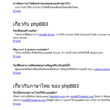
หากต้องการหาไฟล์เอกสารแนบของตนเองทำอย่างไร?
สามารถหาได้จากรายการไฟล์ทั้งหมดที่คุณเป็นคนอัพโหลด,
ข้างบน
เกี่ยวกับ phpBB3
ใครเป็นคนสร้างบอร์ด?
โปรแกรมนี้พัฒนาจาก
phpBB Group
. ภายใต้ License GNU General Public License and 
more details.
ข้างบน
Why isn’t X feature available?
โปรแกรมนี้เป็น ลิขสิทธ์ของ phpBB Group. สาารถเข้าชมเวบไซต์ได้ที่ phpbb.com.
ข้างบน
ใครที่ฉันสามารถติดต่อสอบถามข้อมูลเกี่ยวกับบอร์ดนี้?
ผู้ดูแลบอร์ดคือคนที่คุณต้อติดต่อเมื่อต้องการข้อมูลหรือติชมเวบบอร์ด (do a
whois lookup
ข้างบน
เกี่ยวกับภาษาไทย ของ phpBB3
ใครเป็นคนแปลภาษาไทยให้กับ phpBB3?
เป็นความร่วมมือของ Webmaster
Mindphp.com
และ
phpBBThailand.com
โดยทาง Mindph
และทาง
phpBBThailand.com
เป็นผู้ดำเนินการ และทำให้ phpBB3 เหมาะกับภาษาไทยให้มา
ข้างบน