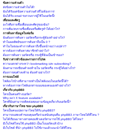
ข้อความส่วนตัว
ส่งข้อความส่วนตัวไม่ได้!
ฉันได้รับแต่ข้อความส่วนตัวที่ไม่ต้องการ!
ฉันได้รับ email รบกวนจากผู้ใช้ในบอร์ดนี้!
เพื่อนและศัตรู
อะไรคือรายชื่อเพื่อนและศัตรูของฉัน?
การเพิ่ม/ลบรายชื่อเพื่อนหรือศัตรูทำได้อย่าไร?
การค้นหาข้อมูลในฟอรั่ม
ฉันต้องการค้นหา บอร์ดหรือกระทู้ต้องทำอย่างไร?
ทำไมผลลัพธ์ของการค้นหาถึงเป็น 0 ?
ทำไมในขณะทำการค้นหาถึงขึ้นหน้าจอว่างเปล่า!?
หากต้องการค้นหาสมาชิกทำอย่าไง?
ต้องการค้นหา บอร์ดหรือ กระทู้ที่ฉันเป็นเข้าของ?
รับข่าวสารหัวข้อและรายการโปรด
ความแตกต่างระหว่า bookmarking และ subscribing?
ฉันสามารถเขียนคำลงท้ายใน บอร์ดหรือ กระทู้ได้อย่างไร?
ต้องการลบคำลงท้าย ต้องทำอย่างไร?
การแนบไฟล์
ไฟล์อะไรบ้างที่สามารถทำเป็นไฟล์แนบในบอร์ดนี้ได้?
หากต้องการหาไฟล์เอกสารแนบของตนเองทำอย่างไร?
เกี่ยวกับ phpBB3
ใครเป็นคนสร้างบอร์ด?
Why isn’t X feature available?
ใครที่ฉันสามารถติดต่อสอบถามข้อมูลเกี่ยวกับบอร์ดนี้?
เกี่ยวกับภาษาไทย ของ phpBB3
ใครเป็นคนแปลภาษาไทยให้กับ phpBB3?
สามารถแสดงคำขอบคุณหรือร่วมสนับสนุนทีม phpBB3 ภาษาไทยได้ที่ไหน ?
ไม่ได้เรียนมาทางสายคอมพิวเตอร์สามารถใช้ phpBB3 ได้ไหม?
มีเว็บไซต์ไหนใช้ phpBB3 เป็นเว็บบอร์ดแล้วบ้าง
มีเว็บไซต์ ที่นำ phpBB3 ไปใช้งานแล้วแนะนำได้ที่ไหน