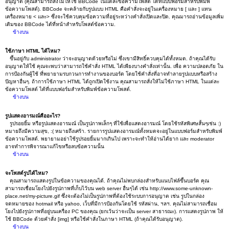
อนุญาต (คุณสามารถสั่งไม่ให้ใช้ BBCode ในแต่ละข้อความโพสต์ ได้ที่แบบฟอร์มสำหรับพิมพ์
ข้อความโพสต์). BBCode จะคล้ายกับรูปแบบ HTML คือคำสั่งจะอยู่ในเครื่องหมาย [ และ ] แทน
เครื่องหมาย < และ> ซึ่งจะใช้ควบคุมข้อความที่อยู่ระหว่างคำสั่งเปิดและปิด. คุณมารถอ่านข้อมูลเพิ่ม
เติมของ BBCode ได้ที่หน้าสำหรับโพสต์ข้อความ.
ข้างบน
ใช้ภาษา HTML ได้ไหม?
ขึ้นอยู่กับ administrator ว่าจะอนุญาตด้วยหรือไม่ ซึ่งเขามีสิทธิ์ควบคุมได้ทั้งหมด. ถ้าคุณได้รับ
อนุญาตให้ใช้ คุณจะพบว่าสามารถใช้คำสั่ง HTML ได้เพียงบางคำสั่งเท่านั้น. เพื่อ ความปลอดภัย ใน
การป้องกันผู้ใช้ ที่พยายามรบกวนการทำงานของบอร์ด โดยใช้คำสั่งที่อาจทำลายรูปแบบหรือสร้าง
ปัญหาอื่นๆ. ถ้าการใช้ภาษา HTML ได้ถูกเปิดใช้งาน คุณสามารถสั่งให้ไม่ใช้ภาษา HTML ในแต่ละ
ข้อความโพสต์ ได้ที่แบบฟอร์มสำหรับพิมพ์ข้อความโพสต์.
ข้างบน
รูปแสดงอารมณ์คืออะไร?
รูปรอยยิ้ม หรือรูปแสดงอารมณ์ เป็นรูปภาพเล็กๆ ที่ใช้เพื่อแสดงอารมณ์ โดยใช้รหัสพิเศษสั้นๆเช่น :)
หมายถึงมีความสุข, :( หมายถึงเศร้า. รายการรูปแสดงอารมณ์ทั้งหมดจะอยู่ในแบบฟอร์มสำหรับพิมพ์
ข้อความโพสต์. พยายามอย่าใช้รูปรอยยิ้มมากเกินไป เพราะจะทำให้อ่านได้ยาก และ moderator
อาจทำการพิจารณาแก้ไขหรือลบข้อความนั้น
ข้างบน
จะโพสต์รูปได้ไหม?
คุณสามารถแสดงรูปในข้อความของคุณได้. ถ้าคุณไม่พบกล่องสำหรับแนบไฟล์ขึ้นบอร์ด คุณ
สามารถเชื่อมโยงไปยังรูปภาพที่เก็บไว้บน web server อื่นๆได้ เช่น http://www.some-unknown-
place.net/my-picture.gif ซึ่งจะต้องไม่เป็นรูปภาพที่ต้องใช้ระบบการอนุญาต เช่น รูปในกล่อง
จดหมายของ hotmail หรือ yahoo, เว็บที่มีการป้องกันโดยใช้ รหัสผ่าน, ฯลฯ. คุณไม่สามารถเชื่อม
โยงไปยังรูปภาพที่อยู่บนเครื่อง PC ของคุณ (ยกเว้นว่าจะเป็น server สาธารณะ). การแสดงรูปภาพ ให้
ใช้ BBCode ด้วยคำสั่ง [img] หรือใช้คำสั่งในภาษา HTML (ถ้าคุณได้รับอนุญาต).
ข้างบน