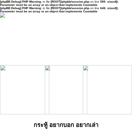
[phpBB Debug] PHP Warning
: in file
[ROOT]/phpbb/session.php
on line
590
:
sizeof():
Parameter must be an array or an object that implements Countable
[phpBB Debug] PHP Warning
: in file
[ROOT]/phpbb/session.php
on line
646
:
sizeof():
Parameter must be an array or an object that implements Countable
กระทู้ อยากบอก อยากเล่า