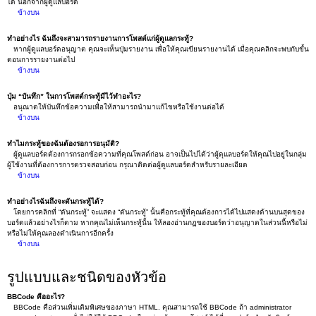
ได้ นอกจากผู้ดูแลบอร์ด
ข้างบน
ทำอย่างไร ฉันถึงจะสามารถรายงานการโพสต์แก่ผู้ดูแลกระทู้?
หากผู้ดูแลบอร์ดอนุญาต คุณจะเห็นปุ่มรายงาน เพื่อให้คุณเขียนรายงานได้ เมื่อคุณคลิกจะพบกับขั้น
ตอนการรายงานต่อไป
ข้างบน
ปุ่ม “บันทึก” ในการโพสต์กระทู้มีไว้ทำอะไร?
อนุณาตให้บันทึกข้อความเพื่อให้สามารถนำมาแก้ไขหรือใช้งานต่อได้
ข้างบน
ทำไมกระทู้ของฉันต้องรอการอนุมัติ?
ผู้ดูแลบอร์ดต้องการกรอกข้อความที่คุณโพสต์ก่อน อาจเป็นไปได้ว่าผู้ดุแลบอร์ดให้คุณไปอยู่ในกลุ่ม
ผู้ใช้งานที่ต้องการการตรวจสอบก่อน กรุณาติดต่อผู้ดูแลบอร์ดสำหรับรายละเอียด
ข้างบน
ทำอย่างไรฉันถึงจะดันกระทู้ได้?
โดยการคลิกที่ “ดันกระทู้” จะแสดง “ดันกระทู้” นั้นคือกระทู้ที่คุณต้องการได้ไปแสดงด้านบนสุดของ
บอร์ดแล้วอย่างไรก็ตาม หากคุณไม่เห็นกระทู้นั้น ให้ลองอ่านกฏของบอร์ดว่าอนุญาตในส่วนนี้หรือไม่
หรือไม่ให้คุณลองดำเนินการอีกครั้ง
ข้างบน
รูปแบบและชนิดของหัวข้อ
BBCode คืออะไร?
BBCode คือส่วนเพิ่มเติมพิเศษของภาษา HTML. คุณสามารถใช้ BBCode ถ้า administrator