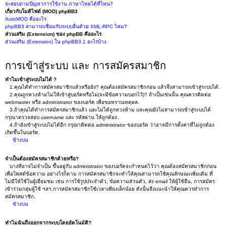
จะสอบถามปัญหาการใช้งาน ภาษาไทยได้ที่ไหน?
เกี่ยวกับโมดิไฟด์ (MOD) phpBB3
AutoMOD คืออะไร
phpBB3 สามารถเชื่อมกับระบบอื่นด้วย XML-RPC ไหม?
ส่วนเสริม (Extension) ของ phpBB คืออะไร
ส่วนเสริม (Extension) ใน phpBB3.1 อะไรบ้าง
การเข้าสู่ระบบ และ การสมัครสมาชิก
ทำไมเข้าสู่ระบบไม่ได้ ?
1.คุณได้ทำการสมัครสมาชิกแล้วหรือยัง? คุณต้องสมัครสมาชิกก่อน แล้วจึงสามารถเข้าสู่ระบบได้.
2.คุณถูกหวงห้ามไม่ให้เข้าสู่บอร์ดหรือไม่(จะมีข้อความบอกไว้)? ถ้าเป็นเช่นนั้น คุณควรติดต่อ
webmaster หรือ administrator ของบอร์ด เพื่อขอทราบเหตุผล.
3.ถ้าคุณได้ทำการสมัครสมาชิกแล้ว และไม่ได้ถูกหวงห้าม และคุณยังไม่สามารถเข้าสู่ระบบได้
กรุณาตรวจสอบ username และ รหัสผ่าน ให้ถูกต้อง.
4.ถ้ายังเข้าสู่ระบบไม่ได้อีก กรุณาติดต่อ administrator ของบอร์ด ว่าอาจมีการตั้งค่าที่ไม่ถูกต้อง
เกิดขึ้นในบอร์ด.
ข้างบน
จำเป็นต้องสมัครสมาชิกด้วยหรือ?
บางทีอาจไม่จำเป็น ขึ้นอยู่กับ administrator ของบอร์ดจะกำหนดไว้ว่า คุณต้องสมัครสมาชิกก่อน
เพื่อโพสต์ข้อความ อย่างไรก็ตาม การสมัครสมาชิกจะทำให้คุณสามารถใช้คุณลักษณะเพิ่มเติม ที่
ไม่มีให้ใช้ในผู้เยี่ยมชม เช่น การใช้รูปประจำตัว, ข้อความส่วนตัว, ส่ง email ให้ผู้ใช้อื่น, การสมัคร
เข้าร่วมกลุ่มผู้ใช้ ฯลฯ.การสมัครสมาชิกใช้เวลาเพียงเล็กน้อย ดังนั้นจึงแนะนำให้คุณควรทำการ
สมัครสมาชิก.
ข้างบน
ทำไมฉันถึงออกจากระบบโดยอัตโนมัติ?