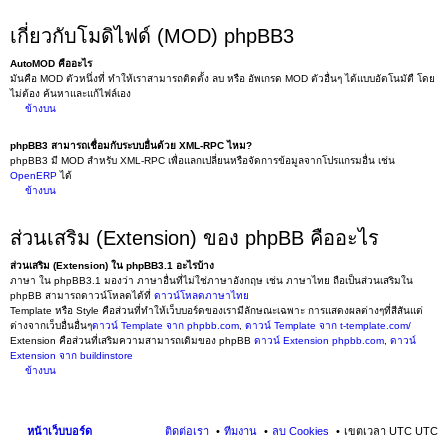
เกี่ยวกับโมดิไฟด์ (MOD) phpBB3
AutoMOD คืออะไร
มันคือ MOD ตัวหนึ่งที่ ทำให้เราสามารถติดตั้ง ลบ หรือ อัพเกรด MOD ตัวอื่นๆ ได้แบบอัตโนมัตื โดย
ไม่ต้อง ค้นหาและแก้ไฟล์เอง
ข้างบน
phpBB3 สามารถเชื่อมกับระบบอื่นด้วย XML-RPC ไหม?
phpBB3 มี MOD สำหรับ XML-RPC เพื่อแลกเปลี่ยนหรือจัดการข้อมูลจากโปรแกรมอื่น เช่น
OpenERP
ได้
ข้างบน
ส่วนเสริม (Extension) ของ phpBB คืออะไร
ส่วนเสริม (Extension) ใน phpBB3.1 อะไรบ้าง
ภาษา ใน phpBB3.1 มองว่า ภาษาอื่นที่ไม่ใช่ภาษาอังกฤษ เช่น ภาษาไทย ถือเป็นส่วนเสริมใน
phpBB สามารถดาวน์โหลดได้ที่
ดาวน์โหลดภาษาไทย
Template หรือ Style คือส่วนที่ทำให้เว็บบอร์ดของเรามีลักษณะเฉพาะ การแสดงผลต่างๆที่สีสันแต่
ต่างจากเว็บอื่นอื่นๆ
ดาวน์ Template จาก phpbb.com
,
ดาวน์ Template จาก t-template.com/
Extension คือส่วนที่เสริมความสามารถเดิมของ phpBB
ดาวน์ Extension phpbb.com
,
ดาวน์
Extension จาก buildinstore
ข้างบน
หน้าเว็บบอร์ด
ติดต่อเรา
ทีมงาน
ลบ Cookies
เขตเวลา UTC UTC