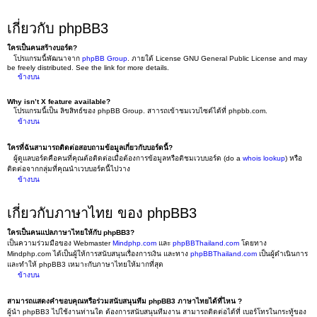
เกี่ยวกับ phpBB3
ใครเป็นคนสร้างบอร์ด?
โปรแกรมนี้พัฒนาจาก
phpBB Group
. ภายใต้ License GNU General Public License and may
be freely distributed. See the link for more details.
ข้างบน
Why isn’t X feature available?
โปรแกรมนี้เป็น ลิขสิทธ์ของ phpBB Group. สาารถเข้าชมเวบไซต์ได้ที่ phpbb.com.
ข้างบน
ใครที่ฉันสามารถติดต่อสอบถามข้อมูลเกี่ยวกับบอร์ดนี้?
ผู้ดูแลบอร์ดคือคนที่คุณต้อติดต่อเมื่อต้องการข้อมูลหรือติชมเวบบอร์ด (do a
whois lookup
) หรือ
ติดต่อจากกลุ่มที่คุณนำเวบบอร์ดนี้ไปวาง
ข้างบน
เกี่ยวกับภาษาไทย ของ phpBB3
ใครเป็นคนแปลภาษาไทยให้กับ phpBB3?
เป็นความร่วมมือของ Webmaster
Mindphp.com
และ
phpBBThailand.com
โดยทาง
Mindphp.com ได้เป็นผู้ให้การสนับสนุนเรื่องการเงิน และทาง
phpBBThailand.com
เป็นผู้ดำเนินการ
และทำให้ phpBB3 เหมาะกับภาษาไทยให้มากที่สุด
ข้างบน
สามารถแสดงคำขอบคุณหรือร่วมสนับสนุนทีม phpBB3 ภาษาไทยได้ที่ไหน ?
ผู้นำ phpBB3 ไปใช้งานท่านใด ต้องการสนับสนุนทีมงาน สามารถติดต่อได้ที่ เบอร์โทรในกระทู้ของ