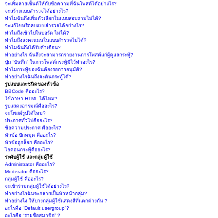
จะเพิ่มลายเซ็นต์ให้กับข้อความที่ฉันโพสต์ได้อย่างไร?
จะสร้างแบบสำรวจได้อย่างไร?
ทำไมฉันถึงเพิ่มตัวเลือกในแบบสอบถามไม่ได้?
จะแก้ไขหรือลบแบบสำรวจได้อย่างไร?
ทำไมถึงเข้าไปในบอร์ด ไม่ได้?
ทำไมถึงลงคะแนนในแบบสำรวจไม่ได้?
ทำไมฉันถึงได้รับคำเตือน?
ทำอย่างไร ฉันถึงจะสามารถรายงานการโพสต์แก่ผู้ดูแลกระทู้?
ปุ่ม “บันทึก” ในการโพสต์กระทู้มีไว้ทำอะไร?
ทำไมกระทู้ของฉันต้องรอการอนุมัติ?
ทำอย่างไรฉันถึงจะดันกระทู้ได้?
รูปแบบและชนิดของหัวข้อ
BBCode คืออะไร?
ใช้ภาษา HTML ได้ไหม?
รูปแสดงอารมณ์คืออะไร?
จะโพสต์รูปได้ไหม?
ประกาศทั่วไปคืออะไร?
ข้อความประกาศ คืออะไร?
หัวข้อ ปักหมุด คืออะไร?
หัวข้อถูกล็อก คืออะไร?
ไอคอนกระทู้คืออะไร?
ระดับผู้ใช้ และกลุ่มผู้ใช้
Administrator คืออะไร?
Moderator คืออะไร?
กลุ่มผู้ใช้ คืออะไร?
จะเข้าร่วมกลุ่มผู้ใช้ได้อย่างไร?
ทำอย่างไรฉันจะกลายเป็นหัวหน้ากลุ่ม?
ทำอย่างไง ให้บางกลุ่มผู้ใช้แสดงสีที่แตกต่างกัน ?
อะไรคือ “Default usergroup”?
อะไรคือ “รายชื่อสมาชิก” ?