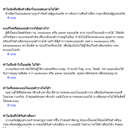
ทำไมฉันถึงเพิ่มตัวเลือกในแบบสอบถามไม่ได้?
ตัวเลือกในแบบสอบถามถูกจำกัดด้วยผู้ดูแลบอร์ด หากต้องการเพิ่มตัวเลือก กรุณาติดต่อผู้ดูแลบอร์ด
ข้างบน
จะแก้ไขหรือลบแบบสำรวจได้อย่างไร?
ผู้ที่เป็นคนโพสต์ข้อความ, moderator หรือ admin ของบอร์ด สามารถแก้ไขแบบสำรวจได้. ให้คลิก
แก้ไขข้อความแรกของหัวข้อ (ซึ่งจะมีแบบสำรวจอยู่ในนั้น). ถ้ายังไม่มีใครลงคะแนน คุณสามารถลบ
หรือแก้ไขตัวเลือกของแบบสำรวจได้ แต่ถ้ามีผู้ทำการลงคะแนนแล้ว เฉพาะ moderators หรือ
administrators เท่านั้นที่สามารถแก้ไขหรือลบได้. เพื่อป้องกันไม่ให้ผู้ใช้แก้ไขตัวเลือกหลังจากลง
คะแนนไปแล้ว
ข้างบน
ทำไมถึงเข้าไปในบอร์ด ไม่ได้?
บางบอร์ดอาจจำกัดให้กับผู้ใช้บางคนหรือบางกลุ่ม. ถ้าจะเข้าไปดู, อ่าน, โพสต์, ฯลฯ คุณจะต้องได้
รับการอนุญาตพิเศษ จาก moderator หรือ admin ของบอร์ด. คุณควรติดต่อเขาเพื่อขออนุญาต
ข้างบน
ทำไมถึงลงคะแนนในแบบสำรวจไม่ได้?
เฉพาะผู้ใช้ที่สมัครสมาชิกแล้วเท่านั้น ที่สามารถลงคะแนนในแบบสำรวจ (เพื่อป้องกันผลคะแนนที่
ไม่ตรงความจริง). ถ้าคุณสมัครสมาชิกแล้ว แต่ยังไม่สามารถลงคะแนนได้ บางทีคุณอาจไม่ได้รับสิทธิ์
ให้ลงคะแนน.
ข้างบน
ทำไมฉันถึงได้รับคำเตือน?
บางบอร์ดผู้ดูแลระบบกำหนดกฏบางอย่างขึ้น ถ้าคุณทำผิดกฏ มันจะเป็นเหตุให้คุณได้รับคำเตือน
กรุณาติดต่อผู้ดูแลบอร์ด หากคุณได้รับคำแจ้งเตือน ทาง phpBB ไม่สามารถให้คำเตือนได้ๆ กับคุณ