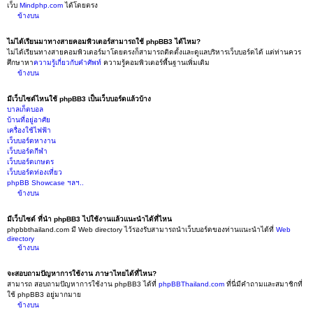
เว็บ
Mindphp.com
ได้โดยตรง
ข้างบน
ไม่ได้เรียนมาทางสายคอมพิวเตอร์สามารถใช้ phpBB3 ได้ไหม?
ไม่ได้เรียนทางสายคอมพิวเตอร์มาโดยตรงก็สามารถติดตั้งและดูแลบริหารเว็บบอร์ดได้ แต่ท่านควร
ศึกษาหา
ความรู้เกี่ยวกับคำศัพท์
ความรู้คอมพิวเตอร์พื้นฐานเพิ่มเติม
ข้างบน
มีเว็บไซต์ไหนใช้ phpBB3 เป็นเว็บบอร์ดแล้วบ้าง
บาลเก็ตบอล
บ้านที่อยู่อาศัย
เครื่องใช้ไฟฟ้า
เว็บบอร์ดหางาน
เว็บบอร์ดกีฬา
เว็บบอร์ดเกษตร
เว็บบอร์ดท่องเที่ยว
phpBB Showcase ฯลฯ..
ข้างบน
มีเว็บไซต์ ที่นำ phpBB3 ไปใช้งานแล้วแนะนำได้ที่ไหน
phpbbthailand.com มี Web directory ไว้รองรับสามารถนำเว็บบอร์ดของท่านแนะนำได้ที่
Web
directory
ข้างบน
จะสอบถามปัญหาการใช้งาน ภาษาไทยได้ที่ไหน?
สามารถ สอบถามปัญหาการใช้งาน phpBB3 ได้ที่
phpBBThailand.com
ที่นี่มีคำถามและสมาชิกที่
ใช้ phpBB3 อยู่มากมาย
ข้างบน