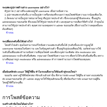
จะแสดงรูปภาพด้านล่าง username อย่างไร?
มีรูปภาพ 2 อย่างที่จะแสดงอยู่ใต้ username เมื่ออ่านข้อความ.
1.รูปภาพแสดงระดับขั้น อาจเป็นรูปดาวหรือกล่องที่จะบอกว่าคุณโพสต์ข้อความมากน้อยเพียงใด.
2.ถัดลงมาอาจเป็นรูปภาพขนาดใหญ่ คือรูปภาพประจำตัว ซึ่งจะบ่งบอกผู้ใช้แต่ละคน. ขึ้นอยู่กับ
administrator ของบอร์ด ที่จะยอมให้ใช้รูปภาพประจำตัว และคุณสามารถเลือกวิธีสร้างได้. ถ้าคุณไม่
สามารถใช้รูปภาพประจำตัว คุณควรถามเหตุผลจาก admin ของบอร์ด (ซึ่งเราแน่ใจว่าเหตุผลนั้นจะ
ต้องดีพอ!)
ข้างบน
จะเปลี่ยนระดับขั้นได้อย่างไร?
โดยทั่วไปแล้ว คุณไม่สามารถแก้ไขข้อความแสดงระดับขั้นได้ (ระดับขั้นจะปรากฏอยู่ใต้
username ของคุณในข้อความ และในข้อมูลส่วนตัว ขึ้นอยู่กับรูปแบบที่คุณใช้). บอร์ดส่วนมากใช้
ระดับขั้นเพื่อแสดงจำนวนข้อความที่คุณโพสต์ และเพื่อระบุสถานะพิเศษ เช่น moderator และ
administrator จะมีระดับขั้นพิเศษ. กรุณาอย่าโพสต์ข้อความมากๆ เพื่อหวังให้ระดับขั้นเพิ่มขึ้น เพราะ
บางทีคุณอาจถูก moderator หรือ administrator ทำการลดจำนวนการโพสต์ของคุณลง.
ข้างบน
เมื่อฉันคลิกส่ง email ให้ผู้ใช้อื่น ทำไมระบบถึงถามให้ฉันเข้าสู่ระบบใหม่?
ขออภัย เฉพาะผู้ใช้ที่สมัครสมาชิกแล้วแล้วเท่านั้น ที่สามารถส่ง email ให้ผู้อื่น ผ่านทางแบบฟอร์ม
ส่ง email ของบอร์ด (ถ้า admin อนุญาตให้ใช้คุณลักษณะนี้) เพื่อป้องกันการส่ง email รบกวนผู้อื่น
โดยผู้ใช้ที่ไม่ระบุชื่อ.
ข้างบน
การโพสต์ข้อความ
จะสร้างหัวข้อใหม่ได้อย่างไร?