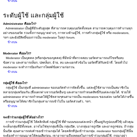
ข้างบน
ระดับผู้ใช้ และกลุ่มผู้ใช้
Administrator คืออะไร?
Administrator เป็นผู้ที่มีระดับสูงสุด ที่สามารถควบคุมบอร์ดทั้งหมด สามารถควบคุมการทำงานทุก
อย่างของบอร์ด รวมทั้งการอนุญาตต่างๆ, การหวงห้ามผู้ใช้, การสร้างกลุ่มผู้ใช้ หรือ moderators,
ฯลฯ และยังมีสิทธิ์ของการเป็น moderator ในทุก forum.
ข้างบน
Moderator คืออะไร?
Moderator เป็นบุคคล (หรือกลุ่มของบุคคล) ที่มีหน้าที่ตรวจสอบ บอร์ดสามารถแก้ไขหรือลบ
ข้อความ และสามารถล็อก, ปลดล็อก, ย้าย, ลบ และแยกหัวข้อใน บอร์ดที่ได้รับหน้าที่. โดยทั่วไป
moderator จะทำการป้องกันการโพสต์ข้อความก่อกวน.
ข้างบน
กลุ่มผู้ใช้ คืออะไร?
กลุ่มผู้ใช้ เป็นกลุ่มที่ administrator ของบอร์ดทำการจัดตั้งขึ้น. แต่ละผู้ใช้สามารถเป็นสมาชิกใน
หลายๆกลุ่มพร้อมกัน (ซึ่งแตกต่างจากบอร์ดอื่นๆ) และสามารถกำหนดสิทธิ์กับแต่ละกลุ่มได้. ช่วยให้
administrator สามารถกำหนดให้ผู้ใช้หลายๆคนสามารถเป็น moderators ของแต่ละ บอร์ดได้ง่ายขึ้น
หรืออนุญาตให้สมาชิกในกลุ่มสามารถเข้าไปใน บอร์ดส่วนตัว, ฯลฯ.
ข้างบน
จะเข้าร่วมกลุ่มผู้ใช้ได้อย่างไร?
การเข้าร่วมกลุ่มผู้ใช้ ให้คลิกลิงค์ กลุ่มผู้ใช้ ที่ด้านบนของแต่ละหน้า (ขึ้นอยู่กับรูปแบบที่ใช้) แล้วคุณ
จะเห็นกลุ่มที่มีทั้งหมด. อาจไม่ใช่ทุกกลุ่มที่เป็น กลุ่มเปิด, บางกลุ่มอาจถูกปิด และอาจถูกซ่อน. ถ้ากลุ่ม
นั้นเปิด คุณสามารถส่งคำขอเข้าร่วมกลุ่มได้ โดยคลิกที่ปุ่มเข้าร่วมกลุ่ม. moderator ของกลุ่มผู้ใช้นั้น
จะต้องทำการอนุญาตให้คุณเสียก่อน, เขาอาจถามถึงเหตุผลในการเข้าร่วมกลุ่มผู้ใช้. กรุณาอย่า