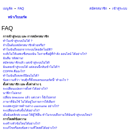
เมนูลัด
FAQ
สมัครสมาชิก
เข้าสู่ระบบ
หน้าเว็บบอร์ด
นห
FAQ
า
การเข้าสู่ระบบ และ การสมัครสมาชิก
ทำไมเข้าสู่ระบบไม่ได้ ?
จำเป็นต้องสมัครสมาชิกด้วยหรือ?
ทำไมฉันถึงออกจากระบบโดยอัตโนมัติ?
จะสั่งไม่ให้แสดงชื่อของฉัน ในรายชื่อผู้ที่กำลัง ออนไลน์ ได้อย่างไร?
ฉันลืม รหัสผ่าน!
สมัครสมาชิกแล้ว แต่เข้าสู่ระบบไม่ได้!
ฉันเคยเข้าสู่ระบบได้ แต่ตอนนี้กลับเข้าไม่ได้?!
COPPA คืออะไร?
ทำไมฉันถึงลงทะเีบียนไม่ได้?
ข้อความที่ว่า “ลบคุีกกี้ทั้งหมดของบอร์ดนี้” ทำอะไร ?
ตั้งค่าสมาชิก และ ตั้งค่าต่าง ๆ
จะเปลี่ยนแปลงการตั้งค่าได้อย่างไร?
นาฬิกาไม่ตรง!
เปลี่ยน timezone แล้ว แต่เวลา ก็ยังไม่ตรง!
ภาษาที่ฉันใช้ ไม่ได้อยู่ในรายการให้เลือก!
จะแสดงรูปภาพด้านล่าง username อย่างไร?
จะเปลี่ยนระดับขั้นได้อย่างไร?
เมื่อฉันคลิกส่ง email ให้ผู้ใช้อื่น ทำไมระบบถึงถามให้ฉันเข้าสู่ระบบใหม่?
การโพสต์ข้อความ
จะสร้างหัวข้อใหม่ได้อย่างไร?
จะแก้ไขหรือลบข้อความที่โพสต์ได้อย่างไร?