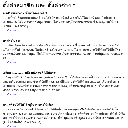
ตั้งค่าสมาชิก และ ตั้งค่าต่าง ๆ
จะเปลี่ยนแปลงการตั้งค่าได้อย่างไร?
การตั้งค่าทั้งหมดของคุณ (ถ้าคุณได้สมัครสมาชิกแล้ว) จะเก็บไว้ในฐานข้อมูล. ถ้าต้องการ
เปลี่ยนแปลง ให้คลิกที่ลิงค์ ข้อมูลส่วนตัว (โดยมากจะอยู่ด้านบนของหน้า). ซึ่งจะอนุญาตให้คุณ
เปลี่ยนแปลงค่าต่างๆ
ข้างบน
นาฬิกาไม่ตรง!
นาฬิกาในบอร์ด อาจไม่ตรงกับนาฬิกาในประเทศของคุณ ซึ่งคุณควรทำการปรับเวลา โดยเข้าไป
แก้ไขการตั้งค่า timezone ในข้อมูลส่วนตัวของคุณ. การแก้ไข timezone จะใช้ได้กับผู้ใช้ที่สมัคร
สมาชิกแล้วเท่านั้น ถ้าคุณยังไม่ได้สมัครสมาชิก เป็นการดีที่คุณควรจะทำ ก่อนที่คุณจะคำนวณเวลา
ผิด!
ข้างบน
เปลี่ยน timezone แล้ว แต่เวลา ก็ยังไม่ตรง!
ถ้าคุณแน่ใจว่าเลือก timezone ถูกต้องแล้ว แต่นาฬิกาก็ยังไม่ตรง อาจเป็นเพราะ daylight savings
time (หรือ summer time ซึ่งจะรู้จักดีใน UK และที่อื่นๆ). บอร์ดไม่ได้ถูกออกแบบมาเพื่อรองรับการ
เปลี่ยนระหว่างนาฬิกาปกติและ daylight time ดังนั้นทุกเดือนของฤดูร้อน นาฬิกาในบอร์ดอาจผิด
พลาดไปจากนาฬิกาของคุณประมาณ 1 ชั่วโมง.
ข้างบน
ภาษาที่ฉันใช้ ไม่ได้อยู่ในรายการให้เลือก!
สาเหตุอาจเกิดจาก administrator ไม่ได้ติดตั้งภาษาของคุณ หรือยังไม่มีการแปลบอร์ดให้เป็น
ภาษาของคุณ. ลองถาม administrator ของบอร์ดดู เผื่อเขาอาจติดตั้งภาษาที่คุณต้องการได้ ถ้ายังไม่
พบภาษาให้ติดตั้ง คุณสามารถแปลด้วยตัวเองได้. คุณจะพบข้อมูลเพิ่มเติมที่เว็บของ phpBB Group
(จะเห็นลิงค์ที่ด้านล่างของหน้า)
ข้างบน