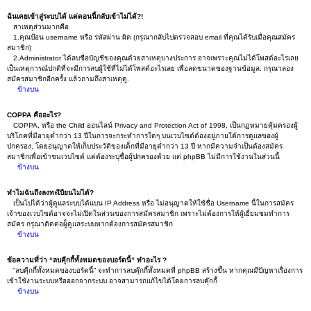
ฉันเคยเข้าสู่ระบบได้ แต่ตอนนี้กลับเข้าไม่ได้?!
สาเหตุส่วนมากคือ
1.คุณป้อน username หรือ รหัสผ่าน ผิด (กรุณากลับไปตรวจสอบ email ที่คุณได้รับเมื่อคุณสมัคร
สมาชิก)
2.Administrator ได้ลบชื่อบัญชีของคุณด้วยสาเหตุบางประการ อาจเพราะคุณไม่ได้โพสต์อะไรเลย
เป็นเหตุการณ์ปกติที่จะมีการลบผู้ใช้ที่ไม่ได้โพสต์อะไรเลย เพื่อลดขนาดของฐานข้อมูล. กรุณาลอง
สมัครสมาชิกอีกครั้ง แล้วถามถึงสาเหตุดู.
ข้างบน
COPPA คืออะไร?
COPPA, หรือ the Child ออนไลน์ Privacy and Protection Act of 1998, เป็นกฏหมายคุ้มครองผู้
บริโภคที่มีอายุต่ำกว่า 13 ปีในการจะกระทำการใดๆ บนเวบไซต์ต้องอยู่ภายใต้การดูแลของผู้
ปกครอง, โดยอนุญาตให้เก็บประวัติของเด็กที่มีอายุต่ำกว่า 13 ปี หากมีความจำเป็นต้องสมัคร
สมาชิกเพื่อเข้าชมเวบไซต์ แต่ต้องระบุชื่อผู้ปกครองด้วย แต่ phpBB ไม่มีการใช้งานในส่วนนี้
ข้างบน
ทำไมฉันถึงลงทะเีบียนไม่ได้?
เป็นไปได้ว่าผู้ดูแลระบบได้แบน IP Address หรือ ไม่อนุญาตให้ใช้ชื่อ Username นี้ในการสมัคร
เจ้าของเวบไซต์อาจจะไม่เปิดในส่วนของการสมัครสมาชิก เพราะไม่ต้องการให้ผู้เยี่ยมชมทำการ
สมัคร กรุณาติดต่อผู็ดูแลระบบหากต้องการสมัครสมาชิก
ข้างบน
ข้อความที่ว่า “ลบคุีกกี้ทั้งหมดของบอร์ดนี้” ทำอะไร ?
“ลบคุีกกี้ทั้งหมดของบอร์ดนี้” จะทำการลบคุ๊กกี๊ทั้งหมดที่ phpBB สร้างขึ้น หากคุณมีปัญหาเรื่องการ
เข้าใช้งานระบบหรือออกจากระบบ อาจสามารถแก้ไขได้โดยการลบคุ๊กกี้
ข้างบน