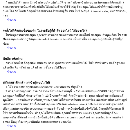
ถ้าคุณไม่ได้กาถูกหน้า เข้าสู่ระบบโดยอัตโนมัติ ขณะกำลังจะเข้าสู่ระบบ บอร์ดจะยอมให้คุณเข้าสู่
ระบบเฉพาะขณะนั้น เพื่อป้องกันไม่ให้คนอื่นเข้ามาใช้ชื่อบัญชีของคุณ.ไม่แนะนำให้คุณเลือกเข้าสู่
ระบบโดยอัตโนมัติ ถ้าคุณใช้คอมพิวเตอร์ร่วมกับผู้อื่น เช่น ในห้องสมุด, internet cafe, มหาวิทยาลัย,
ฯลฯ
ข้างบน
จะสั่งไม่ให้แสดงชื่อของฉัน ในรายชื่อผู้ที่กำลัง ออนไลน์ ได้อย่างไร?
ในข้อมูลส่วนตัวของคุณ คุณจะพบตัวเลือก ซ่อนสถานะการ ออนไลน์ ของคุณ. ถ้าคุณเลือก ใช่ ราย
ชื่อของคุณจะปรากฏให้คุณและ administrator ของบอร์ด เห็นเท่านั้น และคุณจะถูกนับเป็นผู้ใช้ที่ถูก
ซ่อน.
ข้างบน
ฉันลืม รหัสผ่าน!
อย่าเพิ่งตกใจ! ถ้าคุณลืม รหัสผ่าน จริงๆ คุณสามารถขออันใหม่ได้. ให้ไปที่หน้าสำหรับเข้าสู่ระบบ
แล้วคลิก ลืม รหัสผ่าน แล้วทำตามขั้นตอนไปเรื่อยๆ
ข้างบน
สมัครสมาชิกแล้ว แต่เข้าสู่ระบบไม่ได้!
1.ให้ตรวจสอบว่าคุณกรอก username และ รหัสผ่าน ที่ถูกต้อง.
2.ถ้าคุณกรอกถูกแล้ว อาจเกิดจากหนึ่งในสองสาเหตุนี้. - ถ้าระบบสนับสนุน COPPA ได้ถูกใช้งาน
และคุณคลิกที่ลิงค์ ฉันอายุต่ำกว่า 13 ปี ขณะที่คุณกำลังสมัครสมาชิก คุณจะต้องทำตามขั้นตอนที่
คุณได้รับ. - อาจเป็นเพราะชื่อบัญชีของคุณยังไม่ได้รับการยืนยัน บางบอร์ดจะต้องมีการยืนยันชื่อบัญชี
หลังทำการสมัครสมาชิก ทั้งโดยตัวคุณเอง หรือโดย administrator คุณจึงจะสามารถเข้าสู่ระบบได้.
เมื่อคุณสมัครสมาชิก ระบบจะบอกคุณเองว่าต้องทำการยืนยันชื่อบัญชีหรือไม่. ถ้าคุณได้รับ email ก็
ให้ทำตามขั้นตอนในนั้น, ถ้าคุณไม่ได้รับ อีเมล คุณแน่ใจหรือว่า email ที่คุณกรอกนั้นถูกต้อง?
เหตุผลเดียวที่ต้องทำการยืนยันชื่อบัญชีคือ เพื่อลดการปลอมแปลงตัวเข้ามาสู่บอร์ด. ถ้าคุณแน่ใจว่า
email นั้นถูกต้อง กรุณาติดต่อ administrator ของบอร์ด.
ข้างบน