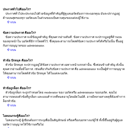
ประกาศทั่วไปคืออะไร?
ประกาศทั่วไปจะประกอบไปด้วยข้อมูลที่สำคัญที่ผู้ดูแลบอร์ดต้องการจะบอกคุณ มันจะปรากฏอยู่
ด้านบนสุดของทุก บอร์ดและในส่วนของแป้นควบคุมของแต่ละผู้ใช้งาน
ข้างบน
ข้อความประกาศ คืออะไร?
ข้อความประกาศ จะมีข้อมูลสำคัญ ที่คุณควรอ่านทันที. ข้อความประกาศ จะปรากฏอยู่ที่ด้านบน
ของทุกหน้าใน บอร์ดที่มีการโพสต์ไว้. ซึ่งคุณจะสามารถโพสต์ข้อความประกาศได้หรือไม่นั้น ขึ้นอยู่
กับการอนุญาตของ administrator.
ข้างบน
หัวข้อ ปักหมุด คืออะไร?
หัวข้อ ปักหมุด จะปรากฏอยู่ใต้ข้อความประกาศ เฉพาะหน้าแรกเท่านั้น. ซึ่งค่อนข้างสำคัญ ดังนั้น
คุณควรอ่านเมื่อมีโอกาส. เช่นเดียวกันกับข้อความประกาศ คือ administrator จะเป็นผู้ทำการอนุญาต
ให้คุณสามารถโพสต์หัวข้อ ปักหมุด ได้ในแต่ละบอร์ด.
ข้างบน
หัวข้อถูกล็อก คืออะไร?
หัวข้อถูกล็อก จะถูกกำหนดโดย moderator ของ บอร์ดหรือ administrator ของบอร์ด. คุณไม่
สามารถตอบหัวข้อที่ถูกล็อก และแบบสำรวจที่หมดอายุโดยอัตโนมัติ. อาจมีหลายสาเหตุที่ต้องทำการ
ล็อกหัวข้อ.
ข้างบน
ไอคอนกระทู้คืออะไร?
ไอคอนกระทู้ ผู้เขียนต้องการระบุเพื่อเป็นสัญลักษณ์ หรือเครื่องบอกทางแก่ผู้ใช้ ทั้งนี้ขึ้นอยู่กับผู้ดูแล
บอร์ดว่าอนุญาตให้ใช้งานหรือไม่