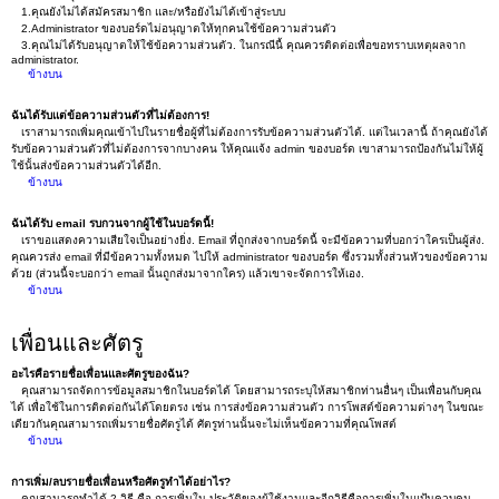
1.คุณยังไม่ได้สมัครสมาชิก และ/หรือยังไม่ได้เข้าสู่ระบบ
2.Administrator ของบอร์ดไม่อนุญาตให้ทุกคนใช้ข้อความส่วนตัว
3.คุณไม่ได้รับอนุญาตให้ใช้ข้อความส่วนตัว. ในกรณีนี้ คุณควรติดต่อเพื่อขอทราบเหตุผลจาก
administrator.
ข้างบน
ฉันได้รับแต่ข้อความส่วนตัวที่ไม่ต้องการ!
เราสามารถเพิ่มคุณเข้าไปในรายชื่อผู้ที่ไม่ต้องการรับข้อความส่วนตัวได้. แต่ในเวลานี้ ถ้าคุณยังได้
รับข้อความส่วนตัวที่ไม่ต้องการจากบางคน ให้คุณแจ้ง admin ของบอร์ด เขาสามารถป้องกันไม่ให้ผู้
ใช้นั้นส่งข้อความส่วนตัวได้อีก.
ข้างบน
ฉันได้รับ email รบกวนจากผู้ใช้ในบอร์ดนี้!
เราขอแสดงความเสียใจเป็นอย่างยิ่ง. Email ที่ถูกส่งจากบอร์ดนี้ จะมีข้อความที่บอกว่าใครเป็นผู้ส่ง.
คุณควรส่ง email ที่มีข้อความทั้งหมด ไปให้ administrator ของบอร์ด ซึ่งรวมทั้งส่วนหัวของข้อความ
ด้วย (ส่วนนี้จะบอกว่า email นั้นถูกส่งมาจากใคร) แล้วเขาจะจัดการให้เอง.
ข้างบน
เพื่อนและศัตรู
อะไรคือรายชื่อเพื่อนและศัตรูของฉัน?
คุณสามารถจัดการข้อมูลสมาชิกในบอร์ดได้ โดยสามารถระบุให้สมาชิกท่านอื่นๆ เป็นเพื่อนกับคุณ
ได้ เพื่อใช้ในการติดต่อกันได้โดยตรง เช่น การส่งข้อความส่วนตัว การโพสต์ข้อความต่างๆ ในขณะ
เดียวกันคุณสามารถเพิ่มรายชื่อศัตรูได้ ศัตรูท่านนั้นจะไม่เห็นข้อความที่คุณโพสต์
ข้างบน
การเพิ่ม/ลบรายชื่อเพื่อนหรือศัตรูทำได้อย่าไร?
คุณสามารถทำได้ 2 วิธี คือ การเพิ่มใน ประวัติของผู้ใช้งานและอีกวิธีคือการเพิ่มในแป้นควบคุม