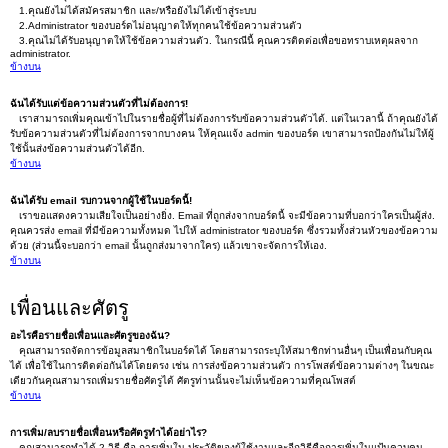
1.คุณยังไม่ได้สมัครสมาชิก และ/หรือยังไม่ได้เข้าสู่ระบบ
2.Administrator ของบอร์ดไม่อนุญาตให้ทุกคนใช้ข้อความส่วนตัว
3.คุณไม่ได้รับอนุญาตให้ใช้ข้อความส่วนตัว. ในกรณีนี้ คุณควรติดต่อเพื่อขอทราบเหตุผลจาก
administrator.
ข้างบน
ฉันได้รับแต่ข้อความส่วนตัวที่ไม่ต้องการ!
เราสามารถเพิ่มคุณเข้าไปในรายชื่อผู้ที่ไม่ต้องการรับข้อความส่วนตัวได้. แต่ในเวลานี้ ถ้าคุณยังได้
รับข้อความส่วนตัวที่ไม่ต้องการจากบางคน ให้คุณแจ้ง admin ของบอร์ด เขาสามารถป้องกันไม่ให้ผู้
ใช้นั้นส่งข้อความส่วนตัวได้อีก.
ข้างบน
ฉันได้รับ email รบกวนจากผู้ใช้ในบอร์ดนี้!
เราขอแสดงความเสียใจเป็นอย่างยิ่ง. Email ที่ถูกส่งจากบอร์ดนี้ จะมีข้อความที่บอกว่าใครเป็นผู้ส่ง.
คุณควรส่ง email ที่มีข้อความทั้งหมด ไปให้ administrator ของบอร์ด ซึ่งรวมทั้งส่วนหัวของข้อความ
ด้วย (ส่วนนี้จะบอกว่า email นั้นถูกส่งมาจากใคร) แล้วเขาจะจัดการให้เอง.
ข้างบน
เพื่อนและศัตรู
อะไรคือรายชื่อเพื่อนและศัตรูของฉัน?
คุณสามารถจัดการข้อมูลสมาชิกในบอร์ดได้ โดยสามารถระบุให้สมาชิกท่านอื่นๆ เป็นเพื่อนกับคุณ
ได้ เพื่อใช้ในการติดต่อกันได้โดยตรง เช่น การส่งข้อความส่วนตัว การโพสต์ข้อความต่างๆ ในขณะ
เดียวกันคุณสามารถเพิ่มรายชื่อศัตรูได้ ศัตรูท่านนั้นจะไม่เห็นข้อความที่คุณโพสต์
ข้างบน
การเพิ่ม/ลบรายชื่อเพื่อนหรือศัตรูทำได้อย่าไร?
คุณสามารถทำได้ 2 วิธี คือ การเพิ่มใน ประวัติของผู้ใช้งานและอีกวิธีคือการเพิ่มในแป้นควบคุม