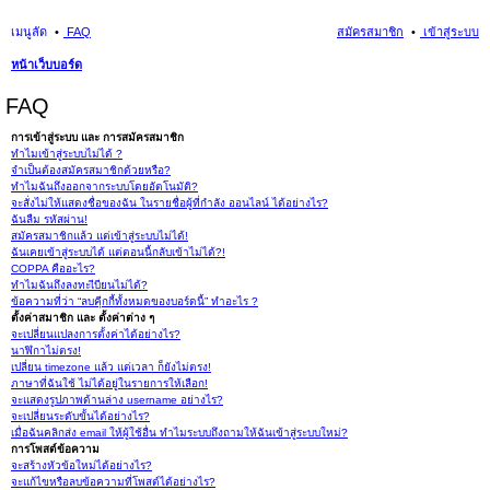
เมนูลัด
FAQ
สมัครสมาชิก
เข้าสู่ระบบ
หน้าเว็บบอร์ด
นห
FAQ
า
การเข้าสู่ระบบ และ การสมัครสมาชิก
ทำไมเข้าสู่ระบบไม่ได้ ?
จำเป็นต้องสมัครสมาชิกด้วยหรือ?
ทำไมฉันถึงออกจากระบบโดยอัตโนมัติ?
จะสั่งไม่ให้แสดงชื่อของฉัน ในรายชื่อผู้ที่กำลัง ออนไลน์ ได้อย่างไร?
ฉันลืม รหัสผ่าน!
สมัครสมาชิกแล้ว แต่เข้าสู่ระบบไม่ได้!
ฉันเคยเข้าสู่ระบบได้ แต่ตอนนี้กลับเข้าไม่ได้?!
COPPA คืออะไร?
ทำไมฉันถึงลงทะเีบียนไม่ได้?
ข้อความที่ว่า “ลบคุีกกี้ทั้งหมดของบอร์ดนี้” ทำอะไร ?
ตั้งค่าสมาชิก และ ตั้งค่าต่าง ๆ
จะเปลี่ยนแปลงการตั้งค่าได้อย่างไร?
นาฬิกาไม่ตรง!
เปลี่ยน timezone แล้ว แต่เวลา ก็ยังไม่ตรง!
ภาษาที่ฉันใช้ ไม่ได้อยู่ในรายการให้เลือก!
จะแสดงรูปภาพด้านล่าง username อย่างไร?
จะเปลี่ยนระดับขั้นได้อย่างไร?
เมื่อฉันคลิกส่ง email ให้ผู้ใช้อื่น ทำไมระบบถึงถามให้ฉันเข้าสู่ระบบใหม่?
การโพสต์ข้อความ
จะสร้างหัวข้อใหม่ได้อย่างไร?
จะแก้ไขหรือลบข้อความที่โพสต์ได้อย่างไร?