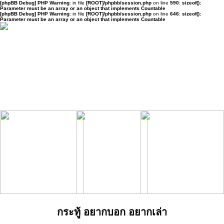
[phpBB Debug] PHP Warning
: in file
[ROOT]/phpbb/session.php
on line
590
:
sizeof():
Parameter must be an array or an object that implements Countable
[phpBB Debug] PHP Warning
: in file
[ROOT]/phpbb/session.php
on line
646
:
sizeof():
Parameter must be an array or an object that implements Countable
กระทู้ อยากบอก อยากเล่า