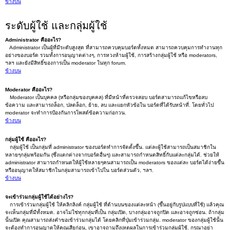
ข้างบน
ระดับผู้ใช้ และกลุ่มผู้ใช้
Administrator คืออะไร?
Administrator เป็นผู้ที่มีระดับสูงสุด ที่สามารถควบคุมบอร์ดทั้งหมด สามารถควบคุมการทำงานทุก
อย่างของบอร์ด รวมทั้งการอนุญาตต่างๆ, การหวงห้ามผู้ใช้, การสร้างกลุ่มผู้ใช้ หรือ moderators,
ฯลฯ และยังมีสิทธิ์ของการเป็น moderator ในทุก forum.
ข้างบน
Moderator คืออะไร?
Moderator เป็นบุคคล (หรือกลุ่มของบุคคล) ที่มีหน้าที่ตรวจสอบ บอร์ดสามารถแก้ไขหรือลบ
ข้อความ และสามารถล็อก, ปลดล็อก, ย้าย, ลบ และแยกหัวข้อใน บอร์ดที่ได้รับหน้าที่. โดยทั่วไป
moderator จะทำการป้องกันการโพสต์ข้อความก่อกวน.
ข้างบน
กลุ่มผู้ใช้ คืออะไร?
กลุ่มผู้ใช้ เป็นกลุ่มที่ administrator ของบอร์ดทำการจัดตั้งขึ้น. แต่ละผู้ใช้สามารถเป็นสมาชิกใน
หลายๆกลุ่มพร้อมกัน (ซึ่งแตกต่างจากบอร์ดอื่นๆ) และสามารถกำหนดสิทธิ์กับแต่ละกลุ่มได้. ช่วยให้
administrator สามารถกำหนดให้ผู้ใช้หลายๆคนสามารถเป็น moderators ของแต่ละ บอร์ดได้ง่ายขึ้น
หรืออนุญาตให้สมาชิกในกลุ่มสามารถเข้าไปใน บอร์ดส่วนตัว, ฯลฯ.
ข้างบน
จะเข้าร่วมกลุ่มผู้ใช้ได้อย่างไร?
การเข้าร่วมกลุ่มผู้ใช้ ให้คลิกลิงค์ กลุ่มผู้ใช้ ที่ด้านบนของแต่ละหน้า (ขึ้นอยู่กับรูปแบบที่ใช้) แล้วคุณ
จะเห็นกลุ่มที่มีทั้งหมด. อาจไม่ใช่ทุกกลุ่มที่เป็น กลุ่มเปิด, บางกลุ่มอาจถูกปิด และอาจถูกซ่อน. ถ้ากลุ่ม
นั้นเปิด คุณสามารถส่งคำขอเข้าร่วมกลุ่มได้ โดยคลิกที่ปุ่มเข้าร่วมกลุ่ม. moderator ของกลุ่มผู้ใช้นั้น
จะต้องทำการอนุญาตให้คุณเสียก่อน, เขาอาจถามถึงเหตุผลในการเข้าร่วมกลุ่มผู้ใช้. กรุณาอย่า