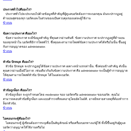
ประกาศทั่วไปคืออะไร?
ประกาศทั่วไปจะประกอบไปด้วยข้อมูลที่สำคัญที่ผู้ดูแลบอร์ดต้องการจะบอกคุณ มันจะปรากฏอยู่
ด้านบนสุดของทุก บอร์ดและในส่วนของแป้นควบคุมของแต่ละผู้ใช้งาน
ข้างบน
ข้อความประกาศ คืออะไร?
ข้อความประกาศ จะมีข้อมูลสำคัญ ที่คุณควรอ่านทันที. ข้อความประกาศ จะปรากฏอยู่ที่ด้านบน
ของทุกหน้าใน บอร์ดที่มีการโพสต์ไว้. ซึ่งคุณจะสามารถโพสต์ข้อความประกาศได้หรือไม่นั้น ขึ้นอยู่
กับการอนุญาตของ administrator.
ข้างบน
หัวข้อ ปักหมุด คืออะไร?
หัวข้อ ปักหมุด จะปรากฏอยู่ใต้ข้อความประกาศ เฉพาะหน้าแรกเท่านั้น. ซึ่งค่อนข้างสำคัญ ดังนั้น
คุณควรอ่านเมื่อมีโอกาส. เช่นเดียวกันกับข้อความประกาศ คือ administrator จะเป็นผู้ทำการอนุญาต
ให้คุณสามารถโพสต์หัวข้อ ปักหมุด ได้ในแต่ละบอร์ด.
ข้างบน
หัวข้อถูกล็อก คืออะไร?
หัวข้อถูกล็อก จะถูกกำหนดโดย moderator ของ บอร์ดหรือ administrator ของบอร์ด. คุณไม่
สามารถตอบหัวข้อที่ถูกล็อก และแบบสำรวจที่หมดอายุโดยอัตโนมัติ. อาจมีหลายสาเหตุที่ต้องทำการ
ล็อกหัวข้อ.
ข้างบน
ไอคอนกระทู้คืออะไร?
ไอคอนกระทู้ ผู้เขียนต้องการระบุเพื่อเป็นสัญลักษณ์ หรือเครื่องบอกทางแก่ผู้ใช้ ทั้งนี้ขึ้นอยู่กับผู้ดูแล
บอร์ดว่าอนุญาตให้ใช้งานหรือไม่