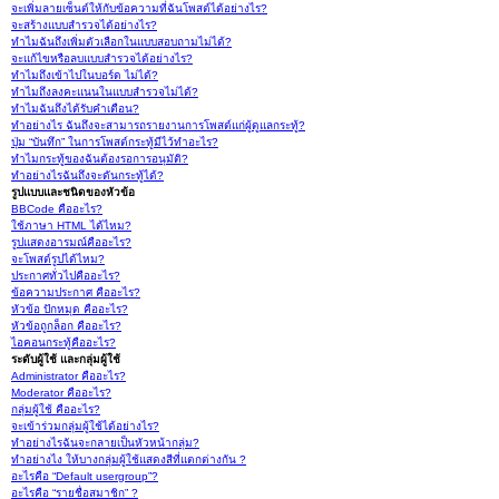
จะเพิ่มลายเซ็นต์ให้กับข้อความที่ฉันโพสต์ได้อย่างไร?
จะสร้างแบบสำรวจได้อย่างไร?
ทำไมฉันถึงเพิ่มตัวเลือกในแบบสอบถามไม่ได้?
จะแก้ไขหรือลบแบบสำรวจได้อย่างไร?
ทำไมถึงเข้าไปในบอร์ด ไม่ได้?
ทำไมถึงลงคะแนนในแบบสำรวจไม่ได้?
ทำไมฉันถึงได้รับคำเตือน?
ทำอย่างไร ฉันถึงจะสามารถรายงานการโพสต์แก่ผู้ดูแลกระทู้?
ปุ่ม “บันทึก” ในการโพสต์กระทู้มีไว้ทำอะไร?
ทำไมกระทู้ของฉันต้องรอการอนุมัติ?
ทำอย่างไรฉันถึงจะดันกระทู้ได้?
รูปแบบและชนิดของหัวข้อ
BBCode คืออะไร?
ใช้ภาษา HTML ได้ไหม?
รูปแสดงอารมณ์คืออะไร?
จะโพสต์รูปได้ไหม?
ประกาศทั่วไปคืออะไร?
ข้อความประกาศ คืออะไร?
หัวข้อ ปักหมุด คืออะไร?
หัวข้อถูกล็อก คืออะไร?
ไอคอนกระทู้คืออะไร?
ระดับผู้ใช้ และกลุ่มผู้ใช้
Administrator คืออะไร?
Moderator คืออะไร?
กลุ่มผู้ใช้ คืออะไร?
จะเข้าร่วมกลุ่มผู้ใช้ได้อย่างไร?
ทำอย่างไรฉันจะกลายเป็นหัวหน้ากลุ่ม?
ทำอย่างไง ให้บางกลุ่มผู้ใช้แสดงสีที่แตกต่างกัน ?
อะไรคือ “Default usergroup”?
อะไรคือ “รายชื่อสมาชิก” ?