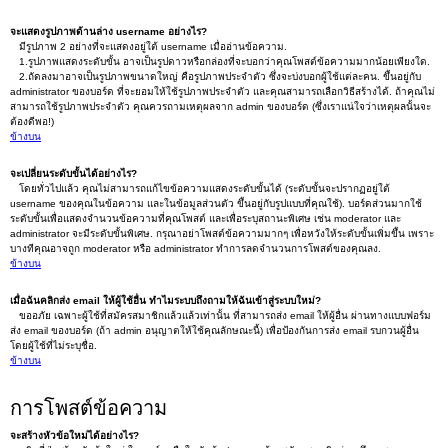
จะแสดงรูปภาพด้านล่าง username อย่างไร?
มีรูปภาพ 2 อย่างที่จะแสดงอยู่ใต้ username เมื่ออ่านข้อความ.
1.รูปภาพแสดงระดับขั้น อาจเป็นรูปดาวหรือกล่องที่จะบอกว่าคุณโพสต์ข้อความมากน้อยเพียงใด.
2.ถัดลงมาอาจเป็นรูปภาพขนาดใหญ่ คือรูปภาพประจำตัว ซึ่งจะบ่งบอกผู้ใช้แต่ละคน. ขึ้นอยู่กับ
administrator ของบอร์ด ที่จะยอมให้ใช้รูปภาพประจำตัว และคุณสามารถเลือกวิธีสร้างได้. ถ้าคุณไม่
สามารถใช้รูปภาพประจำตัว คุณควรถามเหตุผลจาก admin ของบอร์ด (ซึ่งเราแน่ใจว่าเหตุผลนั้นจะ
ต้องดีพอ!)
ข้างบน
จะเปลี่ยนระดับขั้นได้อย่างไร?
โดยทั่วไปแล้ว คุณไม่สามารถแก้ไขข้อความแสดงระดับขั้นได้ (ระดับขั้นจะปรากฏอยู่ใต้
username ของคุณในข้อความ และในข้อมูลส่วนตัว ขึ้นอยู่กับรูปแบบที่คุณใช้). บอร์ดส่วนมากใช้
ระดับขั้นเพื่อแสดงจำนวนข้อความที่คุณโพสต์ และเพื่อระบุสถานะพิเศษ เช่น moderator และ
administrator จะมีระดับขั้นพิเศษ. กรุณาอย่าโพสต์ข้อความมากๆ เพื่อหวังให้ระดับขั้นเพิ่มขึ้น เพราะ
บางทีคุณอาจถูก moderator หรือ administrator ทำการลดจำนวนการโพสต์ของคุณลง.
ข้างบน
เมื่อฉันคลิกส่ง email ให้ผู้ใช้อื่น ทำไมระบบถึงถามให้ฉันเข้าสู่ระบบใหม่?
ขออภัย เฉพาะผู้ใช้ที่สมัครสมาชิกแล้วแล้วเท่านั้น ที่สามารถส่ง email ให้ผู้อื่น ผ่านทางแบบฟอร์ม
ส่ง email ของบอร์ด (ถ้า admin อนุญาตให้ใช้คุณลักษณะนี้) เพื่อป้องกันการส่ง email รบกวนผู้อื่น
โดยผู้ใช้ที่ไม่ระบุชื่อ.
ข้างบน
การโพสต์ข้อความ
จะสร้างหัวข้อใหม่ได้อย่างไร?