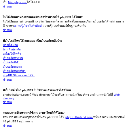
เว็บ
Mindphp.com
ได้โดยตรง
ข้างบน
ไม่ได้เรียนมาทางสายคอมพิวเตอร์สามารถใช้ phpBB3 ได้ไหม?
ไม่ได้เรียนทางสายคอมพิวเตอร์มาโดยตรงก็สามารถติดตั้งและดูแลบริหารเว็บบอร์ดได้ แต่ท่านควร
ศึกษาหา
ความรู้เกี่ยวกับคำศัพท์
ความรู้คอมพิวเตอร์พื้นฐานเพิ่มเติม
ข้างบน
มีเว็บไซต์ไหนใช้ phpBB3 เป็นเว็บบอร์ดแล้วบ้าง
บาลเก็ตบอล
บ้านที่อยู่อาศัย
เครื่องใช้ไฟฟ้า
เว็บบอร์ดหางาน
เว็บบอร์ดกีฬา
เว็บบอร์ดเกษตร
เว็บบอร์ดท่องเที่ยว
phpBB Showcase ฯลฯ..
ข้างบน
มีเว็บไซต์ ที่นำ phpBB3 ไปใช้งานแล้วแนะนำได้ที่ไหน
phpbbthailand.com มี Web directory ไว้รองรับสามารถนำเว็บบอร์ดของท่านแนะนำได้ที่
Web
directory
ข้างบน
จะสอบถามปัญหาการใช้งาน ภาษาไทยได้ที่ไหน?
สามารถ สอบถามปัญหาการใช้งาน phpBB3 ได้ที่
phpBBThailand.com
ที่นี่มีคำถามและสมาชิกที่
ใช้ phpBB3 อยู่มากมาย
ข้างบน