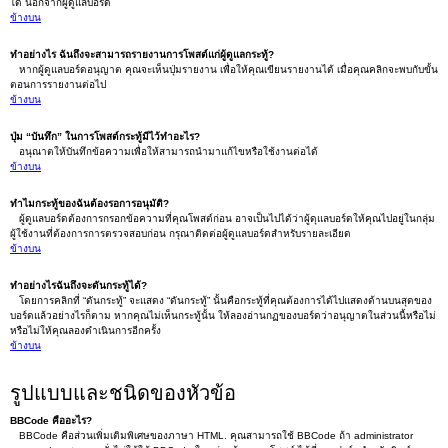
ได้ นอกจากผู้ดูแลบอร์ด
ข้างบน
ทำอย่างไร ฉันถึงจะสามารถรายงานการโพสต์แก่ผู้ดูแลกระทู้?
หากผู้ดูแลบอร์ดอนุญาต คุณจะเห็นปุ่มรายงาน เพื่อให้คุณเขียนรายงานได้ เมื่อคุณคลิกจะพบกับขั้น
ตอนการรายงานต่อไป
ข้างบน
ปุ่ม “บันทึก” ในการโพสต์กระทู้มีไว้ทำอะไร?
อนุณาตให้บันทึกข้อความเพื่อให้สามารถนำมาแก้ไขหรือใช้งานต่อได้
ข้างบน
ทำไมกระทู้ของฉันต้องรอการอนุมัติ?
ผู้ดูแลบอร์ดต้องการกรอกข้อความที่คุณโพสต์ก่อน อาจเป็นไปได้ว่าผู้ดุแลบอร์ดให้คุณไปอยู่ในกลุ่ม
ผู้ใช้งานที่ต้องการการตรวจสอบก่อน กรุณาติดต่อผู้ดูแลบอร์ดสำหรับรายละเอียด
ข้างบน
ทำอย่างไรฉันถึงจะดันกระทู้ได้?
โดยการคลิกที่ “ดันกระทู้” จะแสดง “ดันกระทู้” นั้นคือกระทู้ที่คุณต้องการได้ไปแสดงด้านบนสุดของ
บอร์ดแล้วอย่างไรก็ตาม หากคุณไม่เห็นกระทู้นั้น ให้ลองอ่านกฏของบอร์ดว่าอนุญาตในส่วนนี้หรือไม่
หรือไม่ให้คุณลองดำเนินการอีกครั้ง
ข้างบน
รูปแบบและชนิดของหัวข้อ
BBCode คืออะไร?
BBCode คือส่วนเพิ่มเติมพิเศษของภาษา HTML. คุณสามารถใช้ BBCode ถ้า administrator