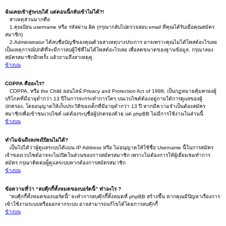
ฉันเคยเข้าสู่ระบบได้ แต่ตอนนี้กลับเข้าไม่ได้?!
สาเหตุส่วนมากคือ
1.คุณป้อน username หรือ รหัสผ่าน ผิด (กรุณากลับไปตรวจสอบ email ที่คุณได้รับเมื่อคุณสมัคร
สมาชิก)
2.Administrator ได้ลบชื่อบัญชีของคุณด้วยสาเหตุบางประการ อาจเพราะคุณไม่ได้โพสต์อะไรเลย
เป็นเหตุการณ์ปกติที่จะมีการลบผู้ใช้ที่ไม่ได้โพสต์อะไรเลย เพื่อลดขนาดของฐานข้อมูล. กรุณาลอง
สมัครสมาชิกอีกครั้ง แล้วถามถึงสาเหตุดู.
ข้างบน
COPPA คืออะไร?
COPPA, หรือ the Child ออนไลน์ Privacy and Protection Act of 1998, เป็นกฏหมายคุ้มครองผู้
บริโภคที่มีอายุต่ำกว่า 13 ปีในการจะกระทำการใดๆ บนเวบไซต์ต้องอยู่ภายใต้การดูแลของผู้
ปกครอง, โดยอนุญาตให้เก็บประวัติของเด็กที่มีอายุต่ำกว่า 13 ปี หากมีความจำเป็นต้องสมัคร
สมาชิกเพื่อเข้าชมเวบไซต์ แต่ต้องระบุชื่อผู้ปกครองด้วย แต่ phpBB ไม่มีการใช้งานในส่วนนี้
ข้างบน
ทำไมฉันถึงลงทะเีบียนไม่ได้?
เป็นไปได้ว่าผู้ดูแลระบบได้แบน IP Address หรือ ไม่อนุญาตให้ใช้ชื่อ Username นี้ในการสมัคร
เจ้าของเวบไซต์อาจจะไม่เปิดในส่วนของการสมัครสมาชิก เพราะไม่ต้องการให้ผู้เยี่ยมชมทำการ
สมัคร กรุณาติดต่อผู็ดูแลระบบหากต้องการสมัครสมาชิก
ข้างบน
ข้อความที่ว่า “ลบคุีกกี้ทั้งหมดของบอร์ดนี้” ทำอะไร ?
“ลบคุีกกี้ทั้งหมดของบอร์ดนี้” จะทำการลบคุ๊กกี๊ทั้งหมดที่ phpBB สร้างขึ้น หากคุณมีปัญหาเรื่องการ
เข้าใช้งานระบบหรือออกจากระบบ อาจสามารถแก้ไขได้โดยการลบคุ๊กกี้
ข้างบน