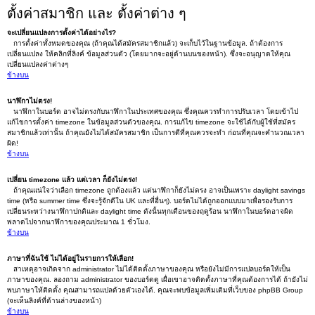
ตั้งค่าสมาชิก และ ตั้งค่าต่าง ๆ
จะเปลี่ยนแปลงการตั้งค่าได้อย่างไร?
การตั้งค่าทั้งหมดของคุณ (ถ้าคุณได้สมัครสมาชิกแล้ว) จะเก็บไว้ในฐานข้อมูล. ถ้าต้องการ
เปลี่ยนแปลง ให้คลิกที่ลิงค์ ข้อมูลส่วนตัว (โดยมากจะอยู่ด้านบนของหน้า). ซึ่งจะอนุญาตให้คุณ
เปลี่ยนแปลงค่าต่างๆ
ข้างบน
นาฬิกาไม่ตรง!
นาฬิกาในบอร์ด อาจไม่ตรงกับนาฬิกาในประเทศของคุณ ซึ่งคุณควรทำการปรับเวลา โดยเข้าไป
แก้ไขการตั้งค่า timezone ในข้อมูลส่วนตัวของคุณ. การแก้ไข timezone จะใช้ได้กับผู้ใช้ที่สมัคร
สมาชิกแล้วเท่านั้น ถ้าคุณยังไม่ได้สมัครสมาชิก เป็นการดีที่คุณควรจะทำ ก่อนที่คุณจะคำนวณเวลา
ผิด!
ข้างบน
เปลี่ยน timezone แล้ว แต่เวลา ก็ยังไม่ตรง!
ถ้าคุณแน่ใจว่าเลือก timezone ถูกต้องแล้ว แต่นาฬิกาก็ยังไม่ตรง อาจเป็นเพราะ daylight savings
time (หรือ summer time ซึ่งจะรู้จักดีใน UK และที่อื่นๆ). บอร์ดไม่ได้ถูกออกแบบมาเพื่อรองรับการ
เปลี่ยนระหว่างนาฬิกาปกติและ daylight time ดังนั้นทุกเดือนของฤดูร้อน นาฬิกาในบอร์ดอาจผิด
พลาดไปจากนาฬิกาของคุณประมาณ 1 ชั่วโมง.
ข้างบน
ภาษาที่ฉันใช้ ไม่ได้อยู่ในรายการให้เลือก!
สาเหตุอาจเกิดจาก administrator ไม่ได้ติดตั้งภาษาของคุณ หรือยังไม่มีการแปลบอร์ดให้เป็น
ภาษาของคุณ. ลองถาม administrator ของบอร์ดดู เผื่อเขาอาจติดตั้งภาษาที่คุณต้องการได้ ถ้ายังไม่
พบภาษาให้ติดตั้ง คุณสามารถแปลด้วยตัวเองได้. คุณจะพบข้อมูลเพิ่มเติมที่เว็บของ phpBB Group
(จะเห็นลิงค์ที่ด้านล่างของหน้า)
ข้างบน