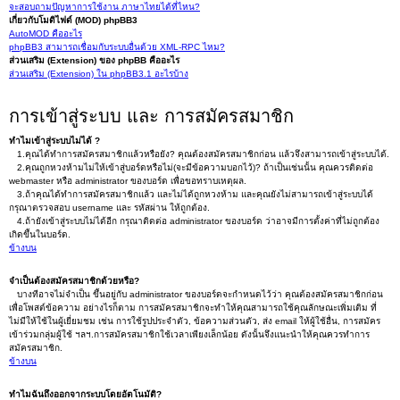
จะสอบถามปัญหาการใช้งาน ภาษาไทยได้ที่ไหน?
เกี่ยวกับโมดิไฟด์ (MOD) phpBB3
AutoMOD คืออะไร
phpBB3 สามารถเชื่อมกับระบบอื่นด้วย XML-RPC ไหม?
ส่วนเสริม (Extension) ของ phpBB คืออะไร
ส่วนเสริม (Extension) ใน phpBB3.1 อะไรบ้าง
การเข้าสู่ระบบ และ การสมัครสมาชิก
ทำไมเข้าสู่ระบบไม่ได้ ?
1.คุณได้ทำการสมัครสมาชิกแล้วหรือยัง? คุณต้องสมัครสมาชิกก่อน แล้วจึงสามารถเข้าสู่ระบบได้.
2.คุณถูกหวงห้ามไม่ให้เข้าสู่บอร์ดหรือไม่(จะมีข้อความบอกไว้)? ถ้าเป็นเช่นนั้น คุณควรติดต่อ
webmaster หรือ administrator ของบอร์ด เพื่อขอทราบเหตุผล.
3.ถ้าคุณได้ทำการสมัครสมาชิกแล้ว และไม่ได้ถูกหวงห้าม และคุณยังไม่สามารถเข้าสู่ระบบได้
กรุณาตรวจสอบ username และ รหัสผ่าน ให้ถูกต้อง.
4.ถ้ายังเข้าสู่ระบบไม่ได้อีก กรุณาติดต่อ administrator ของบอร์ด ว่าอาจมีการตั้งค่าที่ไม่ถูกต้อง
เกิดขึ้นในบอร์ด.
ข้างบน
จำเป็นต้องสมัครสมาชิกด้วยหรือ?
บางทีอาจไม่จำเป็น ขึ้นอยู่กับ administrator ของบอร์ดจะกำหนดไว้ว่า คุณต้องสมัครสมาชิกก่อน
เพื่อโพสต์ข้อความ อย่างไรก็ตาม การสมัครสมาชิกจะทำให้คุณสามารถใช้คุณลักษณะเพิ่มเติม ที่
ไม่มีให้ใช้ในผู้เยี่ยมชม เช่น การใช้รูปประจำตัว, ข้อความส่วนตัว, ส่ง email ให้ผู้ใช้อื่น, การสมัคร
เข้าร่วมกลุ่มผู้ใช้ ฯลฯ.การสมัครสมาชิกใช้เวลาเพียงเล็กน้อย ดังนั้นจึงแนะนำให้คุณควรทำการ
สมัครสมาชิก.
ข้างบน
ทำไมฉันถึงออกจากระบบโดยอัตโนมัติ?