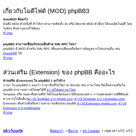
เกี่ยวกับโมดิไฟด์ (MOD) phpBB3
AutoMOD คืออะไร
มันคือ MOD ตัวหนึ่งที่ ทำให้เราสามารถติดตั้ง ลบ หรือ อัพเกรด MOD ตัวอื่นๆ ได้แบบอัตโนมัตื โดย
ไม่ต้อง ค้นหาและแก้ไฟล์เอง
ข้างบน
phpBB3 สามารถเชื่อมกับระบบอื่นด้วย XML-RPC ไหม?
phpBB3 มี MOD สำหรับ XML-RPC เพื่อแลกเปลี่ยนหรือจัดการข้อมูลจากโปรแกรมอื่น เช่น
OpenERP
ได้
ข้างบน
ส่วนเสริม (Extension) ของ phpBB คืออะไร
ส่วนเสริม (Extension) ใน phpBB3.1 อะไรบ้าง
ภาษา ใน phpBB3.1 มองว่า ภาษาอื่นที่ไม่ใช่ภาษาอังกฤษ เช่น ภาษาไทย ถือเป็นส่วนเสริมใน
phpBB สามารถดาวน์โหลดได้ที่
ดาวน์โหลดภาษาไทย
Template หรือ Style คือส่วนที่ทำให้เว็บบอร์ดของเรามีลักษณะเฉพาะ การแสดงผลต่างๆที่สีสันแต่
ต่างจากเว็บอื่นอื่นๆ
ดาวน์ Template จาก phpbb.com
,
ดาวน์ Template จาก t-template.com/
Extension คือส่วนที่เสริมความสามารถเดิมของ phpBB
ดาวน์ Extension phpbb.com
,
ดาวน์
Extension จาก buildinstore
ข้างบน
หน้าเว็บบอร์ด
ติดต่อเรา
ทีมงาน
ลบ Cookies
เขตเวลา UTC UTC