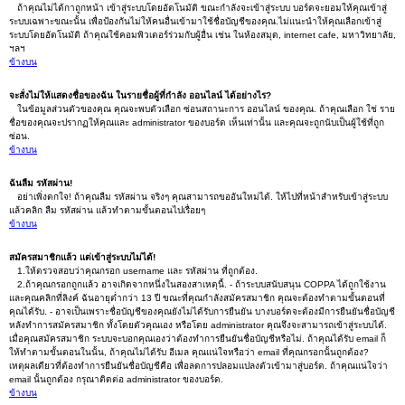
ถ้าคุณไม่ได้กาถูกหน้า เข้าสู่ระบบโดยอัตโนมัติ ขณะกำลังจะเข้าสู่ระบบ บอร์ดจะยอมให้คุณเข้าสู่
ระบบเฉพาะขณะนั้น เพื่อป้องกันไม่ให้คนอื่นเข้ามาใช้ชื่อบัญชีของคุณ.ไม่แนะนำให้คุณเลือกเข้าสู่
ระบบโดยอัตโนมัติ ถ้าคุณใช้คอมพิวเตอร์ร่วมกับผู้อื่น เช่น ในห้องสมุด, internet cafe, มหาวิทยาลัย,
ฯลฯ
ข้างบน
จะสั่งไม่ให้แสดงชื่อของฉัน ในรายชื่อผู้ที่กำลัง ออนไลน์ ได้อย่างไร?
ในข้อมูลส่วนตัวของคุณ คุณจะพบตัวเลือก ซ่อนสถานะการ ออนไลน์ ของคุณ. ถ้าคุณเลือก ใช่ ราย
ชื่อของคุณจะปรากฏให้คุณและ administrator ของบอร์ด เห็นเท่านั้น และคุณจะถูกนับเป็นผู้ใช้ที่ถูก
ซ่อน.
ข้างบน
ฉันลืม รหัสผ่าน!
อย่าเพิ่งตกใจ! ถ้าคุณลืม รหัสผ่าน จริงๆ คุณสามารถขออันใหม่ได้. ให้ไปที่หน้าสำหรับเข้าสู่ระบบ
แล้วคลิก ลืม รหัสผ่าน แล้วทำตามขั้นตอนไปเรื่อยๆ
ข้างบน
สมัครสมาชิกแล้ว แต่เข้าสู่ระบบไม่ได้!
1.ให้ตรวจสอบว่าคุณกรอก username และ รหัสผ่าน ที่ถูกต้อง.
2.ถ้าคุณกรอกถูกแล้ว อาจเกิดจากหนึ่งในสองสาเหตุนี้. - ถ้าระบบสนับสนุน COPPA ได้ถูกใช้งาน
และคุณคลิกที่ลิงค์ ฉันอายุต่ำกว่า 13 ปี ขณะที่คุณกำลังสมัครสมาชิก คุณจะต้องทำตามขั้นตอนที่
คุณได้รับ. - อาจเป็นเพราะชื่อบัญชีของคุณยังไม่ได้รับการยืนยัน บางบอร์ดจะต้องมีการยืนยันชื่อบัญชี
หลังทำการสมัครสมาชิก ทั้งโดยตัวคุณเอง หรือโดย administrator คุณจึงจะสามารถเข้าสู่ระบบได้.
เมื่อคุณสมัครสมาชิก ระบบจะบอกคุณเองว่าต้องทำการยืนยันชื่อบัญชีหรือไม่. ถ้าคุณได้รับ email ก็
ให้ทำตามขั้นตอนในนั้น, ถ้าคุณไม่ได้รับ อีเมล คุณแน่ใจหรือว่า email ที่คุณกรอกนั้นถูกต้อง?
เหตุผลเดียวที่ต้องทำการยืนยันชื่อบัญชีคือ เพื่อลดการปลอมแปลงตัวเข้ามาสู่บอร์ด. ถ้าคุณแน่ใจว่า
email นั้นถูกต้อง กรุณาติดต่อ administrator ของบอร์ด.
ข้างบน