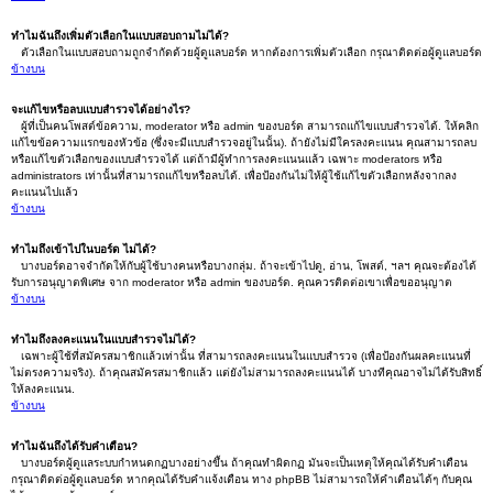
ทำไมฉันถึงเพิ่มตัวเลือกในแบบสอบถามไม่ได้?
ตัวเลือกในแบบสอบถามถูกจำกัดด้วยผู้ดูแลบอร์ด หากต้องการเพิ่มตัวเลือก กรุณาติดต่อผู้ดูแลบอร์ด
ข้างบน
จะแก้ไขหรือลบแบบสำรวจได้อย่างไร?
ผู้ที่เป็นคนโพสต์ข้อความ, moderator หรือ admin ของบอร์ด สามารถแก้ไขแบบสำรวจได้. ให้คลิก
แก้ไขข้อความแรกของหัวข้อ (ซึ่งจะมีแบบสำรวจอยู่ในนั้น). ถ้ายังไม่มีใครลงคะแนน คุณสามารถลบ
หรือแก้ไขตัวเลือกของแบบสำรวจได้ แต่ถ้ามีผู้ทำการลงคะแนนแล้ว เฉพาะ moderators หรือ
administrators เท่านั้นที่สามารถแก้ไขหรือลบได้. เพื่อป้องกันไม่ให้ผู้ใช้แก้ไขตัวเลือกหลังจากลง
คะแนนไปแล้ว
ข้างบน
ทำไมถึงเข้าไปในบอร์ด ไม่ได้?
บางบอร์ดอาจจำกัดให้กับผู้ใช้บางคนหรือบางกลุ่ม. ถ้าจะเข้าไปดู, อ่าน, โพสต์, ฯลฯ คุณจะต้องได้
รับการอนุญาตพิเศษ จาก moderator หรือ admin ของบอร์ด. คุณควรติดต่อเขาเพื่อขออนุญาต
ข้างบน
ทำไมถึงลงคะแนนในแบบสำรวจไม่ได้?
เฉพาะผู้ใช้ที่สมัครสมาชิกแล้วเท่านั้น ที่สามารถลงคะแนนในแบบสำรวจ (เพื่อป้องกันผลคะแนนที่
ไม่ตรงความจริง). ถ้าคุณสมัครสมาชิกแล้ว แต่ยังไม่สามารถลงคะแนนได้ บางทีคุณอาจไม่ได้รับสิทธิ์
ให้ลงคะแนน.
ข้างบน
ทำไมฉันถึงได้รับคำเตือน?
บางบอร์ดผู้ดูแลระบบกำหนดกฏบางอย่างขึ้น ถ้าคุณทำผิดกฏ มันจะเป็นเหตุให้คุณได้รับคำเตือน
กรุณาติดต่อผู้ดูแลบอร์ด หากคุณได้รับคำแจ้งเตือน ทาง phpBB ไม่สามารถให้คำเตือนได้ๆ กับคุณ