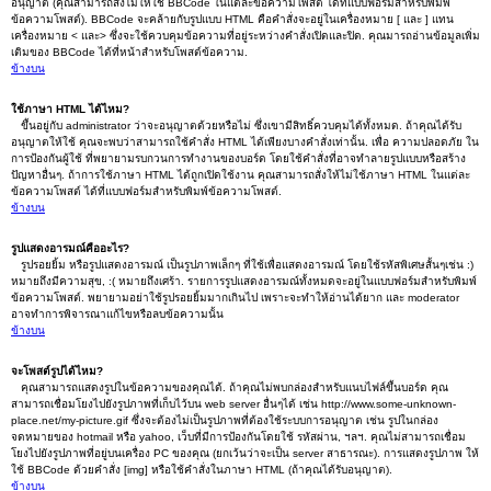
อนุญาต (คุณสามารถสั่งไม่ให้ใช้ BBCode ในแต่ละข้อความโพสต์ ได้ที่แบบฟอร์มสำหรับพิมพ์
ข้อความโพสต์). BBCode จะคล้ายกับรูปแบบ HTML คือคำสั่งจะอยู่ในเครื่องหมาย [ และ ] แทน
เครื่องหมาย < และ> ซึ่งจะใช้ควบคุมข้อความที่อยู่ระหว่างคำสั่งเปิดและปิด. คุณมารถอ่านข้อมูลเพิ่ม
เติมของ BBCode ได้ที่หน้าสำหรับโพสต์ข้อความ.
ข้างบน
ใช้ภาษา HTML ได้ไหม?
ขึ้นอยู่กับ administrator ว่าจะอนุญาตด้วยหรือไม่ ซึ่งเขามีสิทธิ์ควบคุมได้ทั้งหมด. ถ้าคุณได้รับ
อนุญาตให้ใช้ คุณจะพบว่าสามารถใช้คำสั่ง HTML ได้เพียงบางคำสั่งเท่านั้น. เพื่อ ความปลอดภัย ใน
การป้องกันผู้ใช้ ที่พยายามรบกวนการทำงานของบอร์ด โดยใช้คำสั่งที่อาจทำลายรูปแบบหรือสร้าง
ปัญหาอื่นๆ. ถ้าการใช้ภาษา HTML ได้ถูกเปิดใช้งาน คุณสามารถสั่งให้ไม่ใช้ภาษา HTML ในแต่ละ
ข้อความโพสต์ ได้ที่แบบฟอร์มสำหรับพิมพ์ข้อความโพสต์.
ข้างบน
รูปแสดงอารมณ์คืออะไร?
รูปรอยยิ้ม หรือรูปแสดงอารมณ์ เป็นรูปภาพเล็กๆ ที่ใช้เพื่อแสดงอารมณ์ โดยใช้รหัสพิเศษสั้นๆเช่น :)
หมายถึงมีความสุข, :( หมายถึงเศร้า. รายการรูปแสดงอารมณ์ทั้งหมดจะอยู่ในแบบฟอร์มสำหรับพิมพ์
ข้อความโพสต์. พยายามอย่าใช้รูปรอยยิ้มมากเกินไป เพราะจะทำให้อ่านได้ยาก และ moderator
อาจทำการพิจารณาแก้ไขหรือลบข้อความนั้น
ข้างบน
จะโพสต์รูปได้ไหม?
คุณสามารถแสดงรูปในข้อความของคุณได้. ถ้าคุณไม่พบกล่องสำหรับแนบไฟล์ขึ้นบอร์ด คุณ
สามารถเชื่อมโยงไปยังรูปภาพที่เก็บไว้บน web server อื่นๆได้ เช่น http://www.some-unknown-
place.net/my-picture.gif ซึ่งจะต้องไม่เป็นรูปภาพที่ต้องใช้ระบบการอนุญาต เช่น รูปในกล่อง
จดหมายของ hotmail หรือ yahoo, เว็บที่มีการป้องกันโดยใช้ รหัสผ่าน, ฯลฯ. คุณไม่สามารถเชื่อม
โยงไปยังรูปภาพที่อยู่บนเครื่อง PC ของคุณ (ยกเว้นว่าจะเป็น server สาธารณะ). การแสดงรูปภาพ ให้
ใช้ BBCode ด้วยคำสั่ง [img] หรือใช้คำสั่งในภาษา HTML (ถ้าคุณได้รับอนุญาต).
ข้างบน