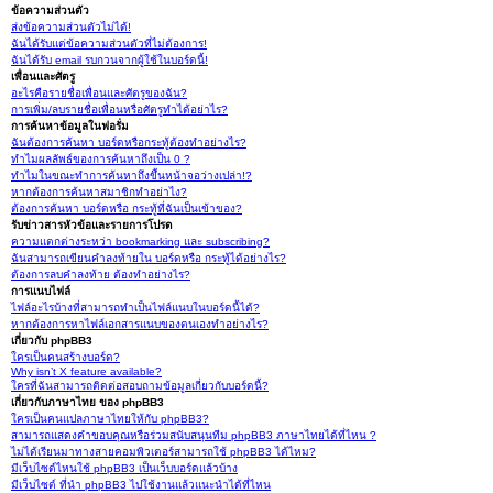
ข้อความส่วนตัว
ส่งข้อความส่วนตัวไม่ได้!
ฉันได้รับแต่ข้อความส่วนตัวที่ไม่ต้องการ!
ฉันได้รับ email รบกวนจากผู้ใช้ในบอร์ดนี้!
เพื่อนและศัตรู
อะไรคือรายชื่อเพื่อนและศัตรูของฉัน?
การเพิ่ม/ลบรายชื่อเพื่อนหรือศัตรูทำได้อย่าไร?
การค้นหาข้อมูลในฟอรั่ม
ฉันต้องการค้นหา บอร์ดหรือกระทู้ต้องทำอย่างไร?
ทำไมผลลัพธ์ของการค้นหาถึงเป็น 0 ?
ทำไมในขณะทำการค้นหาถึงขึ้นหน้าจอว่างเปล่า!?
หากต้องการค้นหาสมาชิกทำอย่าไง?
ต้องการค้นหา บอร์ดหรือ กระทู้ที่ฉันเป็นเข้าของ?
รับข่าวสารหัวข้อและรายการโปรด
ความแตกต่างระหว่า bookmarking และ subscribing?
ฉันสามารถเขียนคำลงท้ายใน บอร์ดหรือ กระทู้ได้อย่างไร?
ต้องการลบคำลงท้าย ต้องทำอย่างไร?
การแนบไฟล์
ไฟล์อะไรบ้างที่สามารถทำเป็นไฟล์แนบในบอร์ดนี้ได้?
หากต้องการหาไฟล์เอกสารแนบของตนเองทำอย่างไร?
เกี่ยวกับ phpBB3
ใครเป็นคนสร้างบอร์ด?
Why isn’t X feature available?
ใครที่ฉันสามารถติดต่อสอบถามข้อมูลเกี่ยวกับบอร์ดนี้?
เกี่ยวกับภาษาไทย ของ phpBB3
ใครเป็นคนแปลภาษาไทยให้กับ phpBB3?
สามารถแสดงคำขอบคุณหรือร่วมสนับสนุนทีม phpBB3 ภาษาไทยได้ที่ไหน ?
ไม่ได้เรียนมาทางสายคอมพิวเตอร์สามารถใช้ phpBB3 ได้ไหม?
มีเว็บไซต์ไหนใช้ phpBB3 เป็นเว็บบอร์ดแล้วบ้าง
มีเว็บไซต์ ที่นำ phpBB3 ไปใช้งานแล้วแนะนำได้ที่ไหน