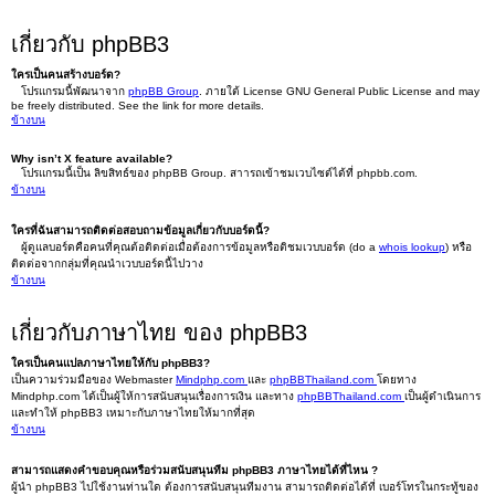
เกี่ยวกับ phpBB3
ใครเป็นคนสร้างบอร์ด?
โปรแกรมนี้พัฒนาจาก
phpBB Group
. ภายใต้ License GNU General Public License and may
be freely distributed. See the link for more details.
ข้างบน
Why isn’t X feature available?
โปรแกรมนี้เป็น ลิขสิทธ์ของ phpBB Group. สาารถเข้าชมเวบไซต์ได้ที่ phpbb.com.
ข้างบน
ใครที่ฉันสามารถติดต่อสอบถามข้อมูลเกี่ยวกับบอร์ดนี้?
ผู้ดูแลบอร์ดคือคนที่คุณต้อติดต่อเมื่อต้องการข้อมูลหรือติชมเวบบอร์ด (do a
whois lookup
) หรือ
ติดต่อจากกลุ่มที่คุณนำเวบบอร์ดนี้ไปวาง
ข้างบน
เกี่ยวกับภาษาไทย ของ phpBB3
ใครเป็นคนแปลภาษาไทยให้กับ phpBB3?
เป็นความร่วมมือของ Webmaster
Mindphp.com
และ
phpBBThailand.com
โดยทาง
Mindphp.com ได้เป็นผู้ให้การสนับสนุนเรื่องการเงิน และทาง
phpBBThailand.com
เป็นผู้ดำเนินการ
และทำให้ phpBB3 เหมาะกับภาษาไทยให้มากที่สุด
ข้างบน
สามารถแสดงคำขอบคุณหรือร่วมสนับสนุนทีม phpBB3 ภาษาไทยได้ที่ไหน ?
ผู้นำ phpBB3 ไปใช้งานท่านใด ต้องการสนับสนุนทีมงาน สามารถติดต่อได้ที่ เบอร์โทรในกระทู้ของ