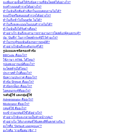
จะเพิ่มลายเซ็นต์ให้กับข้อความที่ฉันโพสต์ได้อย่างไร?
จะสร้างแบบสำรวจได้อย่างไร?
ทำไมฉันถึงเพิ่มตัวเลือกในแบบสอบถามไม่ได้?
จะแก้ไขหรือลบแบบสำรวจได้อย่างไร?
ทำไมถึงเข้าไปในบอร์ด ไม่ได้?
ทำไมถึงลงคะแนนในแบบสำรวจไม่ได้?
ทำไมฉันถึงได้รับคำเตือน?
ทำอย่างไร ฉันถึงจะสามารถรายงานการโพสต์แก่ผู้ดูแลกระทู้?
ปุ่ม “บันทึก” ในการโพสต์กระทู้มีไว้ทำอะไร?
ทำไมกระทู้ของฉันต้องรอการอนุมัติ?
ทำอย่างไรฉันถึงจะดันกระทู้ได้?
รูปแบบและชนิดของหัวข้อ
BBCode คืออะไร?
ใช้ภาษา HTML ได้ไหม?
รูปแสดงอารมณ์คืออะไร?
จะโพสต์รูปได้ไหม?
ประกาศทั่วไปคืออะไร?
ข้อความประกาศ คืออะไร?
หัวข้อ ปักหมุด คืออะไร?
หัวข้อถูกล็อก คืออะไร?
ไอคอนกระทู้คืออะไร?
ระดับผู้ใช้ และกลุ่มผู้ใช้
Administrator คืออะไร?
Moderator คืออะไร?
กลุ่มผู้ใช้ คืออะไร?
จะเข้าร่วมกลุ่มผู้ใช้ได้อย่างไร?
ทำอย่างไรฉันจะกลายเป็นหัวหน้ากลุ่ม?
ทำอย่างไง ให้บางกลุ่มผู้ใช้แสดงสีที่แตกต่างกัน ?
อะไรคือ “Default usergroup”?
อะไรคือ “รายชื่อสมาชิก” ?