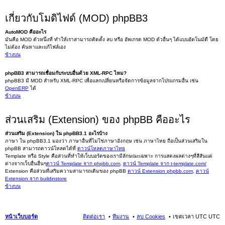
เกี่ยวกับโมดิไฟด์ (MOD) phpBB3
AutoMOD คืออะไร
มันคือ MOD ตัวหนึ่งที่ ทำให้เราสามารถติดตั้ง ลบ หรือ อัพเกรด MOD ตัวอื่นๆ ได้แบบอัตโนมัตื โดย
ไม่ต้อง ค้นหาและแก้ไฟล์เอง
ข้างบน
phpBB3 สามารถเชื่อมกับระบบอื่นด้วย XML-RPC ไหม?
phpBB3 มี MOD สำหรับ XML-RPC เพื่อแลกเปลี่ยนหรือจัดการข้อมูลจากโปรแกรมอื่น เช่น
OpenERP
ได้
ข้างบน
ส่วนเสริม (Extension) ของ phpBB คืออะไร
ส่วนเสริม (Extension) ใน phpBB3.1 อะไรบ้าง
ภาษา ใน phpBB3.1 มองว่า ภาษาอื่นที่ไม่ใช่ภาษาอังกฤษ เช่น ภาษาไทย ถือเป็นส่วนเสริมใน
phpBB สามารถดาวน์โหลดได้ที่
ดาวน์โหลดภาษาไทย
Template หรือ Style คือส่วนที่ทำให้เว็บบอร์ดของเรามีลักษณะเฉพาะ การแสดงผลต่างๆที่สีสันแต่
ต่างจากเว็บอื่นอื่นๆ
ดาวน์ Template จาก phpbb.com
,
ดาวน์ Template จาก t-template.com/
Extension คือส่วนที่เสริมความสามารถเดิมของ phpBB
ดาวน์ Extension phpbb.com
,
ดาวน์
Extension จาก buildinstore
ข้างบน
หน้าเว็บบอร์ด
ติดต่อเรา
ทีมงาน
ลบ Cookies
เขตเวลา UTC UTC