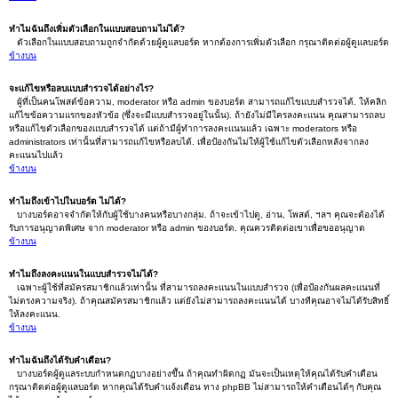
ทำไมฉันถึงเพิ่มตัวเลือกในแบบสอบถามไม่ได้?
ตัวเลือกในแบบสอบถามถูกจำกัดด้วยผู้ดูแลบอร์ด หากต้องการเพิ่มตัวเลือก กรุณาติดต่อผู้ดูแลบอร์ด
ข้างบน
จะแก้ไขหรือลบแบบสำรวจได้อย่างไร?
ผู้ที่เป็นคนโพสต์ข้อความ, moderator หรือ admin ของบอร์ด สามารถแก้ไขแบบสำรวจได้. ให้คลิก
แก้ไขข้อความแรกของหัวข้อ (ซึ่งจะมีแบบสำรวจอยู่ในนั้น). ถ้ายังไม่มีใครลงคะแนน คุณสามารถลบ
หรือแก้ไขตัวเลือกของแบบสำรวจได้ แต่ถ้ามีผู้ทำการลงคะแนนแล้ว เฉพาะ moderators หรือ
administrators เท่านั้นที่สามารถแก้ไขหรือลบได้. เพื่อป้องกันไม่ให้ผู้ใช้แก้ไขตัวเลือกหลังจากลง
คะแนนไปแล้ว
ข้างบน
ทำไมถึงเข้าไปในบอร์ด ไม่ได้?
บางบอร์ดอาจจำกัดให้กับผู้ใช้บางคนหรือบางกลุ่ม. ถ้าจะเข้าไปดู, อ่าน, โพสต์, ฯลฯ คุณจะต้องได้
รับการอนุญาตพิเศษ จาก moderator หรือ admin ของบอร์ด. คุณควรติดต่อเขาเพื่อขออนุญาต
ข้างบน
ทำไมถึงลงคะแนนในแบบสำรวจไม่ได้?
เฉพาะผู้ใช้ที่สมัครสมาชิกแล้วเท่านั้น ที่สามารถลงคะแนนในแบบสำรวจ (เพื่อป้องกันผลคะแนนที่
ไม่ตรงความจริง). ถ้าคุณสมัครสมาชิกแล้ว แต่ยังไม่สามารถลงคะแนนได้ บางทีคุณอาจไม่ได้รับสิทธิ์
ให้ลงคะแนน.
ข้างบน
ทำไมฉันถึงได้รับคำเตือน?
บางบอร์ดผู้ดูแลระบบกำหนดกฏบางอย่างขึ้น ถ้าคุณทำผิดกฏ มันจะเป็นเหตุให้คุณได้รับคำเตือน
กรุณาติดต่อผู้ดูแลบอร์ด หากคุณได้รับคำแจ้งเตือน ทาง phpBB ไม่สามารถให้คำเตือนได้ๆ กับคุณ