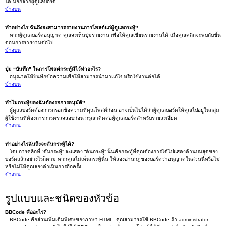
ได้ นอกจากผู้ดูแลบอร์ด
ข้างบน
ทำอย่างไร ฉันถึงจะสามารถรายงานการโพสต์แก่ผู้ดูแลกระทู้?
หากผู้ดูแลบอร์ดอนุญาต คุณจะเห็นปุ่มรายงาน เพื่อให้คุณเขียนรายงานได้ เมื่อคุณคลิกจะพบกับขั้น
ตอนการรายงานต่อไป
ข้างบน
ปุ่ม “บันทึก” ในการโพสต์กระทู้มีไว้ทำอะไร?
อนุณาตให้บันทึกข้อความเพื่อให้สามารถนำมาแก้ไขหรือใช้งานต่อได้
ข้างบน
ทำไมกระทู้ของฉันต้องรอการอนุมัติ?
ผู้ดูแลบอร์ดต้องการกรอกข้อความที่คุณโพสต์ก่อน อาจเป็นไปได้ว่าผู้ดุแลบอร์ดให้คุณไปอยู่ในกลุ่ม
ผู้ใช้งานที่ต้องการการตรวจสอบก่อน กรุณาติดต่อผู้ดูแลบอร์ดสำหรับรายละเอียด
ข้างบน
ทำอย่างไรฉันถึงจะดันกระทู้ได้?
โดยการคลิกที่ “ดันกระทู้” จะแสดง “ดันกระทู้” นั้นคือกระทู้ที่คุณต้องการได้ไปแสดงด้านบนสุดของ
บอร์ดแล้วอย่างไรก็ตาม หากคุณไม่เห็นกระทู้นั้น ให้ลองอ่านกฏของบอร์ดว่าอนุญาตในส่วนนี้หรือไม่
หรือไม่ให้คุณลองดำเนินการอีกครั้ง
ข้างบน
รูปแบบและชนิดของหัวข้อ
BBCode คืออะไร?
BBCode คือส่วนเพิ่มเติมพิเศษของภาษา HTML. คุณสามารถใช้ BBCode ถ้า administrator