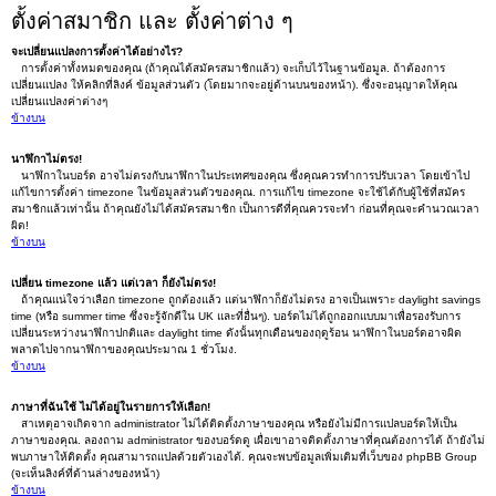
ตั้งค่าสมาชิก และ ตั้งค่าต่าง ๆ
จะเปลี่ยนแปลงการตั้งค่าได้อย่างไร?
การตั้งค่าทั้งหมดของคุณ (ถ้าคุณได้สมัครสมาชิกแล้ว) จะเก็บไว้ในฐานข้อมูล. ถ้าต้องการ
เปลี่ยนแปลง ให้คลิกที่ลิงค์ ข้อมูลส่วนตัว (โดยมากจะอยู่ด้านบนของหน้า). ซึ่งจะอนุญาตให้คุณ
เปลี่ยนแปลงค่าต่างๆ
ข้างบน
นาฬิกาไม่ตรง!
นาฬิกาในบอร์ด อาจไม่ตรงกับนาฬิกาในประเทศของคุณ ซึ่งคุณควรทำการปรับเวลา โดยเข้าไป
แก้ไขการตั้งค่า timezone ในข้อมูลส่วนตัวของคุณ. การแก้ไข timezone จะใช้ได้กับผู้ใช้ที่สมัคร
สมาชิกแล้วเท่านั้น ถ้าคุณยังไม่ได้สมัครสมาชิก เป็นการดีที่คุณควรจะทำ ก่อนที่คุณจะคำนวณเวลา
ผิด!
ข้างบน
เปลี่ยน timezone แล้ว แต่เวลา ก็ยังไม่ตรง!
ถ้าคุณแน่ใจว่าเลือก timezone ถูกต้องแล้ว แต่นาฬิกาก็ยังไม่ตรง อาจเป็นเพราะ daylight savings
time (หรือ summer time ซึ่งจะรู้จักดีใน UK และที่อื่นๆ). บอร์ดไม่ได้ถูกออกแบบมาเพื่อรองรับการ
เปลี่ยนระหว่างนาฬิกาปกติและ daylight time ดังนั้นทุกเดือนของฤดูร้อน นาฬิกาในบอร์ดอาจผิด
พลาดไปจากนาฬิกาของคุณประมาณ 1 ชั่วโมง.
ข้างบน
ภาษาที่ฉันใช้ ไม่ได้อยู่ในรายการให้เลือก!
สาเหตุอาจเกิดจาก administrator ไม่ได้ติดตั้งภาษาของคุณ หรือยังไม่มีการแปลบอร์ดให้เป็น
ภาษาของคุณ. ลองถาม administrator ของบอร์ดดู เผื่อเขาอาจติดตั้งภาษาที่คุณต้องการได้ ถ้ายังไม่
พบภาษาให้ติดตั้ง คุณสามารถแปลด้วยตัวเองได้. คุณจะพบข้อมูลเพิ่มเติมที่เว็บของ phpBB Group
(จะเห็นลิงค์ที่ด้านล่างของหน้า)
ข้างบน