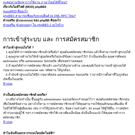
จะสอบถามปัญหาการใช้งาน ภาษาไทยได้ที่ไหน?
เกี่ยวกับโมดิไฟด์ (MOD) phpBB3
AutoMOD คืออะไร
phpBB3 สามารถเชื่อมกับระบบอื่นด้วย XML-RPC ไหม?
ส่วนเสริม (Extension) ของ phpBB คืออะไร
ส่วนเสริม (Extension) ใน phpBB3.1 อะไรบ้าง
การเข้าสู่ระบบ และ การสมัครสมาชิก
ทำไมเข้าสู่ระบบไม่ได้ ?
1.คุณได้ทำการสมัครสมาชิกแล้วหรือยัง? คุณต้องสมัครสมาชิกก่อน แล้วจึงสามารถเข้าสู่ระบบได้.
2.คุณถูกหวงห้ามไม่ให้เข้าสู่บอร์ดหรือไม่(จะมีข้อความบอกไว้)? ถ้าเป็นเช่นนั้น คุณควรติดต่อ
webmaster หรือ administrator ของบอร์ด เพื่อขอทราบเหตุผล.
3.ถ้าคุณได้ทำการสมัครสมาชิกแล้ว และไม่ได้ถูกหวงห้าม และคุณยังไม่สามารถเข้าสู่ระบบได้
กรุณาตรวจสอบ username และ รหัสผ่าน ให้ถูกต้อง.
4.ถ้ายังเข้าสู่ระบบไม่ได้อีก กรุณาติดต่อ administrator ของบอร์ด ว่าอาจมีการตั้งค่าที่ไม่ถูกต้อง
เกิดขึ้นในบอร์ด.
ข้างบน
จำเป็นต้องสมัครสมาชิกด้วยหรือ?
บางทีอาจไม่จำเป็น ขึ้นอยู่กับ administrator ของบอร์ดจะกำหนดไว้ว่า คุณต้องสมัครสมาชิกก่อน
เพื่อโพสต์ข้อความ อย่างไรก็ตาม การสมัครสมาชิกจะทำให้คุณสามารถใช้คุณลักษณะเพิ่มเติม ที่
ไม่มีให้ใช้ในผู้เยี่ยมชม เช่น การใช้รูปประจำตัว, ข้อความส่วนตัว, ส่ง email ให้ผู้ใช้อื่น, การสมัคร
เข้าร่วมกลุ่มผู้ใช้ ฯลฯ.การสมัครสมาชิกใช้เวลาเพียงเล็กน้อย ดังนั้นจึงแนะนำให้คุณควรทำการ
สมัครสมาชิก.
ข้างบน
ทำไมฉันถึงออกจากระบบโดยอัตโนมัติ?