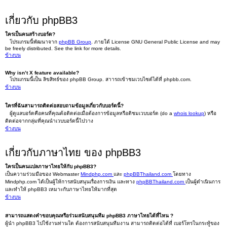
เกี่ยวกับ phpBB3
ใครเป็นคนสร้างบอร์ด?
โปรแกรมนี้พัฒนาจาก
phpBB Group
. ภายใต้ License GNU General Public License and may
be freely distributed. See the link for more details.
ข้างบน
Why isn’t X feature available?
โปรแกรมนี้เป็น ลิขสิทธ์ของ phpBB Group. สาารถเข้าชมเวบไซต์ได้ที่ phpbb.com.
ข้างบน
ใครที่ฉันสามารถติดต่อสอบถามข้อมูลเกี่ยวกับบอร์ดนี้?
ผู้ดูแลบอร์ดคือคนที่คุณต้อติดต่อเมื่อต้องการข้อมูลหรือติชมเวบบอร์ด (do a
whois lookup
) หรือ
ติดต่อจากกลุ่มที่คุณนำเวบบอร์ดนี้ไปวาง
ข้างบน
เกี่ยวกับภาษาไทย ของ phpBB3
ใครเป็นคนแปลภาษาไทยให้กับ phpBB3?
เป็นความร่วมมือของ Webmaster
Mindphp.com
และ
phpBBThailand.com
โดยทาง
Mindphp.com ได้เป็นผู้ให้การสนับสนุนเรื่องการเงิน และทาง
phpBBThailand.com
เป็นผู้ดำเนินการ
และทำให้ phpBB3 เหมาะกับภาษาไทยให้มากที่สุด
ข้างบน
สามารถแสดงคำขอบคุณหรือร่วมสนับสนุนทีม phpBB3 ภาษาไทยได้ที่ไหน ?
ผู้นำ phpBB3 ไปใช้งานท่านใด ต้องการสนับสนุนทีมงาน สามารถติดต่อได้ที่ เบอร์โทรในกระทู้ของ