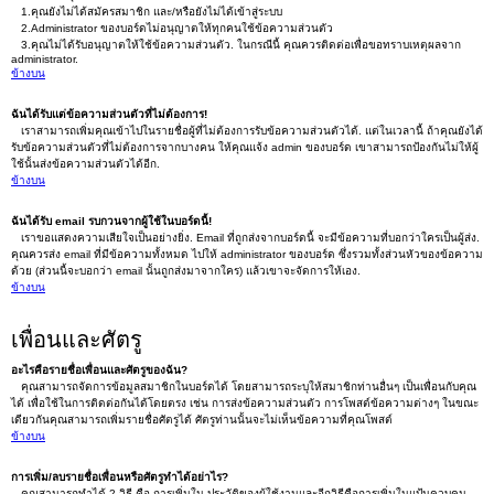
1.คุณยังไม่ได้สมัครสมาชิก และ/หรือยังไม่ได้เข้าสู่ระบบ
2.Administrator ของบอร์ดไม่อนุญาตให้ทุกคนใช้ข้อความส่วนตัว
3.คุณไม่ได้รับอนุญาตให้ใช้ข้อความส่วนตัว. ในกรณีนี้ คุณควรติดต่อเพื่อขอทราบเหตุผลจาก
administrator.
ข้างบน
ฉันได้รับแต่ข้อความส่วนตัวที่ไม่ต้องการ!
เราสามารถเพิ่มคุณเข้าไปในรายชื่อผู้ที่ไม่ต้องการรับข้อความส่วนตัวได้. แต่ในเวลานี้ ถ้าคุณยังได้
รับข้อความส่วนตัวที่ไม่ต้องการจากบางคน ให้คุณแจ้ง admin ของบอร์ด เขาสามารถป้องกันไม่ให้ผู้
ใช้นั้นส่งข้อความส่วนตัวได้อีก.
ข้างบน
ฉันได้รับ email รบกวนจากผู้ใช้ในบอร์ดนี้!
เราขอแสดงความเสียใจเป็นอย่างยิ่ง. Email ที่ถูกส่งจากบอร์ดนี้ จะมีข้อความที่บอกว่าใครเป็นผู้ส่ง.
คุณควรส่ง email ที่มีข้อความทั้งหมด ไปให้ administrator ของบอร์ด ซึ่งรวมทั้งส่วนหัวของข้อความ
ด้วย (ส่วนนี้จะบอกว่า email นั้นถูกส่งมาจากใคร) แล้วเขาจะจัดการให้เอง.
ข้างบน
เพื่อนและศัตรู
อะไรคือรายชื่อเพื่อนและศัตรูของฉัน?
คุณสามารถจัดการข้อมูลสมาชิกในบอร์ดได้ โดยสามารถระบุให้สมาชิกท่านอื่นๆ เป็นเพื่อนกับคุณ
ได้ เพื่อใช้ในการติดต่อกันได้โดยตรง เช่น การส่งข้อความส่วนตัว การโพสต์ข้อความต่างๆ ในขณะ
เดียวกันคุณสามารถเพิ่มรายชื่อศัตรูได้ ศัตรูท่านนั้นจะไม่เห็นข้อความที่คุณโพสต์
ข้างบน
การเพิ่ม/ลบรายชื่อเพื่อนหรือศัตรูทำได้อย่าไร?
คุณสามารถทำได้ 2 วิธี คือ การเพิ่มใน ประวัติของผู้ใช้งานและอีกวิธีคือการเพิ่มในแป้นควบคุม