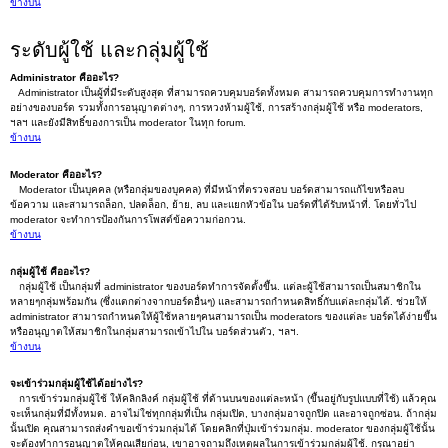
ข้างบน
ระดับผู้ใช้ และกลุ่มผู้ใช้
Administrator คืออะไร?
Administrator เป็นผู้ที่มีระดับสูงสุด ที่สามารถควบคุมบอร์ดทั้งหมด สามารถควบคุมการทำงานทุก
อย่างของบอร์ด รวมทั้งการอนุญาตต่างๆ, การหวงห้ามผู้ใช้, การสร้างกลุ่มผู้ใช้ หรือ moderators,
ฯลฯ และยังมีสิทธิ์ของการเป็น moderator ในทุก forum.
ข้างบน
Moderator คืออะไร?
Moderator เป็นบุคคล (หรือกลุ่มของบุคคล) ที่มีหน้าที่ตรวจสอบ บอร์ดสามารถแก้ไขหรือลบ
ข้อความ และสามารถล็อก, ปลดล็อก, ย้าย, ลบ และแยกหัวข้อใน บอร์ดที่ได้รับหน้าที่. โดยทั่วไป
moderator จะทำการป้องกันการโพสต์ข้อความก่อกวน.
ข้างบน
กลุ่มผู้ใช้ คืออะไร?
กลุ่มผู้ใช้ เป็นกลุ่มที่ administrator ของบอร์ดทำการจัดตั้งขึ้น. แต่ละผู้ใช้สามารถเป็นสมาชิกใน
หลายๆกลุ่มพร้อมกัน (ซึ่งแตกต่างจากบอร์ดอื่นๆ) และสามารถกำหนดสิทธิ์กับแต่ละกลุ่มได้. ช่วยให้
administrator สามารถกำหนดให้ผู้ใช้หลายๆคนสามารถเป็น moderators ของแต่ละ บอร์ดได้ง่ายขึ้น
หรืออนุญาตให้สมาชิกในกลุ่มสามารถเข้าไปใน บอร์ดส่วนตัว, ฯลฯ.
ข้างบน
จะเข้าร่วมกลุ่มผู้ใช้ได้อย่างไร?
การเข้าร่วมกลุ่มผู้ใช้ ให้คลิกลิงค์ กลุ่มผู้ใช้ ที่ด้านบนของแต่ละหน้า (ขึ้นอยู่กับรูปแบบที่ใช้) แล้วคุณ
จะเห็นกลุ่มที่มีทั้งหมด. อาจไม่ใช่ทุกกลุ่มที่เป็น กลุ่มเปิด, บางกลุ่มอาจถูกปิด และอาจถูกซ่อน. ถ้ากลุ่ม
นั้นเปิด คุณสามารถส่งคำขอเข้าร่วมกลุ่มได้ โดยคลิกที่ปุ่มเข้าร่วมกลุ่ม. moderator ของกลุ่มผู้ใช้นั้น
จะต้องทำการอนุญาตให้คุณเสียก่อน, เขาอาจถามถึงเหตุผลในการเข้าร่วมกลุ่มผู้ใช้. กรุณาอย่า