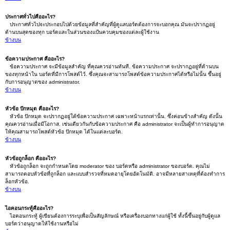
ประกาศทั่วไปคืออะไร?
ประกาศทั่วไปจะประกอบไปด้วยข้อมูลที่สำคัญที่ผู้ดูแลบอร์ดต้องการจะบอกคุณ มันจะปรากฏอยู่
ด้านบนสุดของทุก บอร์ดและในส่วนของแป้นควบคุมของแต่ละผู้ใช้งาน
ข้างบน
ข้อความประกาศ คืออะไร?
ข้อความประกาศ จะมีข้อมูลสำคัญ ที่คุณควรอ่านทันที. ข้อความประกาศ จะปรากฏอยู่ที่ด้านบน
ของทุกหน้าใน บอร์ดที่มีการโพสต์ไว้. ซึ่งคุณจะสามารถโพสต์ข้อความประกาศได้หรือไม่นั้น ขึ้นอยู่
กับการอนุญาตของ administrator.
ข้างบน
หัวข้อ ปักหมุด คืออะไร?
หัวข้อ ปักหมุด จะปรากฏอยู่ใต้ข้อความประกาศ เฉพาะหน้าแรกเท่านั้น. ซึ่งค่อนข้างสำคัญ ดังนั้น
คุณควรอ่านเมื่อมีโอกาส. เช่นเดียวกันกับข้อความประกาศ คือ administrator จะเป็นผู้ทำการอนุญาต
ให้คุณสามารถโพสต์หัวข้อ ปักหมุด ได้ในแต่ละบอร์ด.
ข้างบน
หัวข้อถูกล็อก คืออะไร?
หัวข้อถูกล็อก จะถูกกำหนดโดย moderator ของ บอร์ดหรือ administrator ของบอร์ด. คุณไม่
สามารถตอบหัวข้อที่ถูกล็อก และแบบสำรวจที่หมดอายุโดยอัตโนมัติ. อาจมีหลายสาเหตุที่ต้องทำการ
ล็อกหัวข้อ.
ข้างบน
ไอคอนกระทู้คืออะไร?
ไอคอนกระทู้ ผู้เขียนต้องการระบุเพื่อเป็นสัญลักษณ์ หรือเครื่องบอกทางแก่ผู้ใช้ ทั้งนี้ขึ้นอยู่กับผู้ดูแล
บอร์ดว่าอนุญาตให้ใช้งานหรือไม่