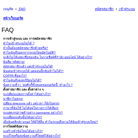
เมนูลัด
FAQ
สมัครสมาชิก
เข้าสู่ระบบ
หน้าเว็บบอร์ด
นห
FAQ
า
การเข้าสู่ระบบ และ การสมัครสมาชิก
ทำไมเข้าสู่ระบบไม่ได้ ?
จำเป็นต้องสมัครสมาชิกด้วยหรือ?
ทำไมฉันถึงออกจากระบบโดยอัตโนมัติ?
จะสั่งไม่ให้แสดงชื่อของฉัน ในรายชื่อผู้ที่กำลัง ออนไลน์ ได้อย่างไร?
ฉันลืม รหัสผ่าน!
สมัครสมาชิกแล้ว แต่เข้าสู่ระบบไม่ได้!
ฉันเคยเข้าสู่ระบบได้ แต่ตอนนี้กลับเข้าไม่ได้?!
COPPA คืออะไร?
ทำไมฉันถึงลงทะเีบียนไม่ได้?
ข้อความที่ว่า “ลบคุีกกี้ทั้งหมดของบอร์ดนี้” ทำอะไร ?
ตั้งค่าสมาชิก และ ตั้งค่าต่าง ๆ
จะเปลี่ยนแปลงการตั้งค่าได้อย่างไร?
นาฬิกาไม่ตรง!
เปลี่ยน timezone แล้ว แต่เวลา ก็ยังไม่ตรง!
ภาษาที่ฉันใช้ ไม่ได้อยู่ในรายการให้เลือก!
จะแสดงรูปภาพด้านล่าง username อย่างไร?
จะเปลี่ยนระดับขั้นได้อย่างไร?
เมื่อฉันคลิกส่ง email ให้ผู้ใช้อื่น ทำไมระบบถึงถามให้ฉันเข้าสู่ระบบใหม่?
การโพสต์ข้อความ
จะสร้างหัวข้อใหม่ได้อย่างไร?
จะแก้ไขหรือลบข้อความที่โพสต์ได้อย่างไร?