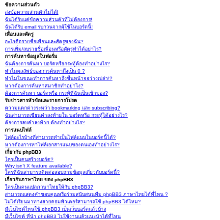
ข้อความส่วนตัว
ส่งข้อความส่วนตัวไม่ได้!
ฉันได้รับแต่ข้อความส่วนตัวที่ไม่ต้องการ!
ฉันได้รับ email รบกวนจากผู้ใช้ในบอร์ดนี้!
เพื่อนและศัตรู
อะไรคือรายชื่อเพื่อนและศัตรูของฉัน?
การเพิ่ม/ลบรายชื่อเพื่อนหรือศัตรูทำได้อย่าไร?
การค้นหาข้อมูลในฟอรั่ม
ฉันต้องการค้นหา บอร์ดหรือกระทู้ต้องทำอย่างไร?
ทำไมผลลัพธ์ของการค้นหาถึงเป็น 0 ?
ทำไมในขณะทำการค้นหาถึงขึ้นหน้าจอว่างเปล่า!?
หากต้องการค้นหาสมาชิกทำอย่าไง?
ต้องการค้นหา บอร์ดหรือ กระทู้ที่ฉันเป็นเข้าของ?
รับข่าวสารหัวข้อและรายการโปรด
ความแตกต่างระหว่า bookmarking และ subscribing?
ฉันสามารถเขียนคำลงท้ายใน บอร์ดหรือ กระทู้ได้อย่างไร?
ต้องการลบคำลงท้าย ต้องทำอย่างไร?
การแนบไฟล์
ไฟล์อะไรบ้างที่สามารถทำเป็นไฟล์แนบในบอร์ดนี้ได้?
หากต้องการหาไฟล์เอกสารแนบของตนเองทำอย่างไร?
เกี่ยวกับ phpBB3
ใครเป็นคนสร้างบอร์ด?
Why isn’t X feature available?
ใครที่ฉันสามารถติดต่อสอบถามข้อมูลเกี่ยวกับบอร์ดนี้?
เกี่ยวกับภาษาไทย ของ phpBB3
ใครเป็นคนแปลภาษาไทยให้กับ phpBB3?
สามารถแสดงคำขอบคุณหรือร่วมสนับสนุนทีม phpBB3 ภาษาไทยได้ที่ไหน ?
ไม่ได้เรียนมาทางสายคอมพิวเตอร์สามารถใช้ phpBB3 ได้ไหม?
มีเว็บไซต์ไหนใช้ phpBB3 เป็นเว็บบอร์ดแล้วบ้าง
มีเว็บไซต์ ที่นำ phpBB3 ไปใช้งานแล้วแนะนำได้ที่ไหน