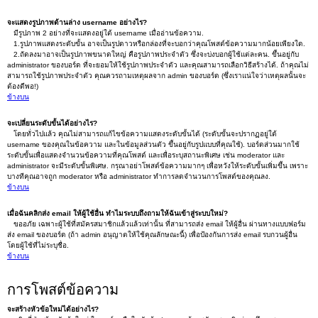
จะแสดงรูปภาพด้านล่าง username อย่างไร?
มีรูปภาพ 2 อย่างที่จะแสดงอยู่ใต้ username เมื่ออ่านข้อความ.
1.รูปภาพแสดงระดับขั้น อาจเป็นรูปดาวหรือกล่องที่จะบอกว่าคุณโพสต์ข้อความมากน้อยเพียงใด.
2.ถัดลงมาอาจเป็นรูปภาพขนาดใหญ่ คือรูปภาพประจำตัว ซึ่งจะบ่งบอกผู้ใช้แต่ละคน. ขึ้นอยู่กับ
administrator ของบอร์ด ที่จะยอมให้ใช้รูปภาพประจำตัว และคุณสามารถเลือกวิธีสร้างได้. ถ้าคุณไม่
สามารถใช้รูปภาพประจำตัว คุณควรถามเหตุผลจาก admin ของบอร์ด (ซึ่งเราแน่ใจว่าเหตุผลนั้นจะ
ต้องดีพอ!)
ข้างบน
จะเปลี่ยนระดับขั้นได้อย่างไร?
โดยทั่วไปแล้ว คุณไม่สามารถแก้ไขข้อความแสดงระดับขั้นได้ (ระดับขั้นจะปรากฏอยู่ใต้
username ของคุณในข้อความ และในข้อมูลส่วนตัว ขึ้นอยู่กับรูปแบบที่คุณใช้). บอร์ดส่วนมากใช้
ระดับขั้นเพื่อแสดงจำนวนข้อความที่คุณโพสต์ และเพื่อระบุสถานะพิเศษ เช่น moderator และ
administrator จะมีระดับขั้นพิเศษ. กรุณาอย่าโพสต์ข้อความมากๆ เพื่อหวังให้ระดับขั้นเพิ่มขึ้น เพราะ
บางทีคุณอาจถูก moderator หรือ administrator ทำการลดจำนวนการโพสต์ของคุณลง.
ข้างบน
เมื่อฉันคลิกส่ง email ให้ผู้ใช้อื่น ทำไมระบบถึงถามให้ฉันเข้าสู่ระบบใหม่?
ขออภัย เฉพาะผู้ใช้ที่สมัครสมาชิกแล้วแล้วเท่านั้น ที่สามารถส่ง email ให้ผู้อื่น ผ่านทางแบบฟอร์ม
ส่ง email ของบอร์ด (ถ้า admin อนุญาตให้ใช้คุณลักษณะนี้) เพื่อป้องกันการส่ง email รบกวนผู้อื่น
โดยผู้ใช้ที่ไม่ระบุชื่อ.
ข้างบน
การโพสต์ข้อความ
จะสร้างหัวข้อใหม่ได้อย่างไร?