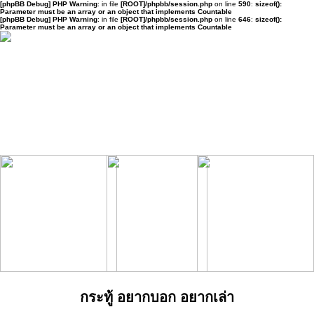
[phpBB Debug] PHP Warning
: in file
[ROOT]/phpbb/session.php
on line
590
:
sizeof():
Parameter must be an array or an object that implements Countable
[phpBB Debug] PHP Warning
: in file
[ROOT]/phpbb/session.php
on line
646
:
sizeof():
Parameter must be an array or an object that implements Countable
กระทู้ อยากบอก อยากเล่า