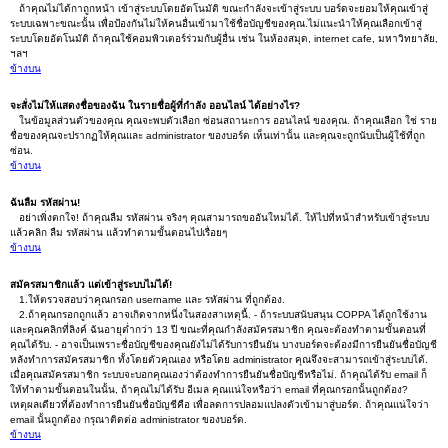
ถ้าคุณไม่ได้กาถูกหน้า เข้าสู่ระบบโดยอัตโนมัติ ขณะกำลังจะเข้าสู่ระบบ บอร์ดจะยอมให้คุณเข้าสู่
ระบบเฉพาะขณะนั้น เพื่อป้องกันไม่ให้คนอื่นเข้ามาใช้ชื่อบัญชีของคุณ.ไม่แนะนำให้คุณเลือกเข้าสู่
ระบบโดยอัตโนมัติ ถ้าคุณใช้คอมพิวเตอร์ร่วมกับผู้อื่น เช่น ในห้องสมุด, internet cafe, มหาวิทยาลัย,
ฯลฯ
ข้างบน
จะสั่งไม่ให้แสดงชื่อของฉัน ในรายชื่อผู้ที่กำลัง ออนไลน์ ได้อย่างไร?
ในข้อมูลส่วนตัวของคุณ คุณจะพบตัวเลือก ซ่อนสถานะการ ออนไลน์ ของคุณ. ถ้าคุณเลือก ใช่ ราย
ชื่อของคุณจะปรากฏให้คุณและ administrator ของบอร์ด เห็นเท่านั้น และคุณจะถูกนับเป็นผู้ใช้ที่ถูก
ซ่อน.
ข้างบน
ฉันลืม รหัสผ่าน!
อย่าเพิ่งตกใจ! ถ้าคุณลืม รหัสผ่าน จริงๆ คุณสามารถขออันใหม่ได้. ให้ไปที่หน้าสำหรับเข้าสู่ระบบ
แล้วคลิก ลืม รหัสผ่าน แล้วทำตามขั้นตอนไปเรื่อยๆ
ข้างบน
สมัครสมาชิกแล้ว แต่เข้าสู่ระบบไม่ได้!
1.ให้ตรวจสอบว่าคุณกรอก username และ รหัสผ่าน ที่ถูกต้อง.
2.ถ้าคุณกรอกถูกแล้ว อาจเกิดจากหนึ่งในสองสาเหตุนี้. - ถ้าระบบสนับสนุน COPPA ได้ถูกใช้งาน
และคุณคลิกที่ลิงค์ ฉันอายุต่ำกว่า 13 ปี ขณะที่คุณกำลังสมัครสมาชิก คุณจะต้องทำตามขั้นตอนที่
คุณได้รับ. - อาจเป็นเพราะชื่อบัญชีของคุณยังไม่ได้รับการยืนยัน บางบอร์ดจะต้องมีการยืนยันชื่อบัญชี
หลังทำการสมัครสมาชิก ทั้งโดยตัวคุณเอง หรือโดย administrator คุณจึงจะสามารถเข้าสู่ระบบได้.
เมื่อคุณสมัครสมาชิก ระบบจะบอกคุณเองว่าต้องทำการยืนยันชื่อบัญชีหรือไม่. ถ้าคุณได้รับ email ก็
ให้ทำตามขั้นตอนในนั้น, ถ้าคุณไม่ได้รับ อีเมล คุณแน่ใจหรือว่า email ที่คุณกรอกนั้นถูกต้อง?
เหตุผลเดียวที่ต้องทำการยืนยันชื่อบัญชีคือ เพื่อลดการปลอมแปลงตัวเข้ามาสู่บอร์ด. ถ้าคุณแน่ใจว่า
email นั้นถูกต้อง กรุณาติดต่อ administrator ของบอร์ด.
ข้างบน