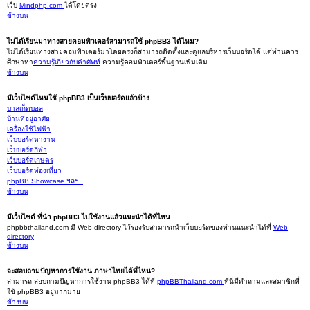
เว็บ
Mindphp.com
ได้โดยตรง
ข้างบน
ไม่ได้เรียนมาทางสายคอมพิวเตอร์สามารถใช้ phpBB3 ได้ไหม?
ไม่ได้เรียนทางสายคอมพิวเตอร์มาโดยตรงก็สามารถติดตั้งและดูแลบริหารเว็บบอร์ดได้ แต่ท่านควร
ศึกษาหา
ความรู้เกี่ยวกับคำศัพท์
ความรู้คอมพิวเตอร์พื้นฐานเพิ่มเติม
ข้างบน
มีเว็บไซต์ไหนใช้ phpBB3 เป็นเว็บบอร์ดแล้วบ้าง
บาลเก็ตบอล
บ้านที่อยู่อาศัย
เครื่องใช้ไฟฟ้า
เว็บบอร์ดหางาน
เว็บบอร์ดกีฬา
เว็บบอร์ดเกษตร
เว็บบอร์ดท่องเที่ยว
phpBB Showcase ฯลฯ..
ข้างบน
มีเว็บไซต์ ที่นำ phpBB3 ไปใช้งานแล้วแนะนำได้ที่ไหน
phpbbthailand.com มี Web directory ไว้รองรับสามารถนำเว็บบอร์ดของท่านแนะนำได้ที่
Web
directory
ข้างบน
จะสอบถามปัญหาการใช้งาน ภาษาไทยได้ที่ไหน?
สามารถ สอบถามปัญหาการใช้งาน phpBB3 ได้ที่
phpBBThailand.com
ที่นี่มีคำถามและสมาชิกที่
ใช้ phpBB3 อยู่มากมาย
ข้างบน