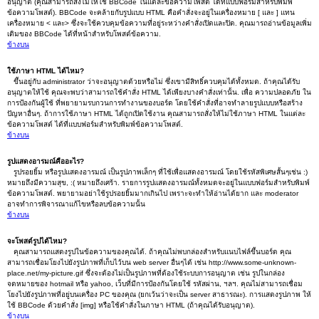
อนุญาต (คุณสามารถสั่งไม่ให้ใช้ BBCode ในแต่ละข้อความโพสต์ ได้ที่แบบฟอร์มสำหรับพิมพ์
ข้อความโพสต์). BBCode จะคล้ายกับรูปแบบ HTML คือคำสั่งจะอยู่ในเครื่องหมาย [ และ ] แทน
เครื่องหมาย < และ> ซึ่งจะใช้ควบคุมข้อความที่อยู่ระหว่างคำสั่งเปิดและปิด. คุณมารถอ่านข้อมูลเพิ่ม
เติมของ BBCode ได้ที่หน้าสำหรับโพสต์ข้อความ.
ข้างบน
ใช้ภาษา HTML ได้ไหม?
ขึ้นอยู่กับ administrator ว่าจะอนุญาตด้วยหรือไม่ ซึ่งเขามีสิทธิ์ควบคุมได้ทั้งหมด. ถ้าคุณได้รับ
อนุญาตให้ใช้ คุณจะพบว่าสามารถใช้คำสั่ง HTML ได้เพียงบางคำสั่งเท่านั้น. เพื่อ ความปลอดภัย ใน
การป้องกันผู้ใช้ ที่พยายามรบกวนการทำงานของบอร์ด โดยใช้คำสั่งที่อาจทำลายรูปแบบหรือสร้าง
ปัญหาอื่นๆ. ถ้าการใช้ภาษา HTML ได้ถูกเปิดใช้งาน คุณสามารถสั่งให้ไม่ใช้ภาษา HTML ในแต่ละ
ข้อความโพสต์ ได้ที่แบบฟอร์มสำหรับพิมพ์ข้อความโพสต์.
ข้างบน
รูปแสดงอารมณ์คืออะไร?
รูปรอยยิ้ม หรือรูปแสดงอารมณ์ เป็นรูปภาพเล็กๆ ที่ใช้เพื่อแสดงอารมณ์ โดยใช้รหัสพิเศษสั้นๆเช่น :)
หมายถึงมีความสุข, :( หมายถึงเศร้า. รายการรูปแสดงอารมณ์ทั้งหมดจะอยู่ในแบบฟอร์มสำหรับพิมพ์
ข้อความโพสต์. พยายามอย่าใช้รูปรอยยิ้มมากเกินไป เพราะจะทำให้อ่านได้ยาก และ moderator
อาจทำการพิจารณาแก้ไขหรือลบข้อความนั้น
ข้างบน
จะโพสต์รูปได้ไหม?
คุณสามารถแสดงรูปในข้อความของคุณได้. ถ้าคุณไม่พบกล่องสำหรับแนบไฟล์ขึ้นบอร์ด คุณ
สามารถเชื่อมโยงไปยังรูปภาพที่เก็บไว้บน web server อื่นๆได้ เช่น http://www.some-unknown-
place.net/my-picture.gif ซึ่งจะต้องไม่เป็นรูปภาพที่ต้องใช้ระบบการอนุญาต เช่น รูปในกล่อง
จดหมายของ hotmail หรือ yahoo, เว็บที่มีการป้องกันโดยใช้ รหัสผ่าน, ฯลฯ. คุณไม่สามารถเชื่อม
โยงไปยังรูปภาพที่อยู่บนเครื่อง PC ของคุณ (ยกเว้นว่าจะเป็น server สาธารณะ). การแสดงรูปภาพ ให้
ใช้ BBCode ด้วยคำสั่ง [img] หรือใช้คำสั่งในภาษา HTML (ถ้าคุณได้รับอนุญาต).
ข้างบน