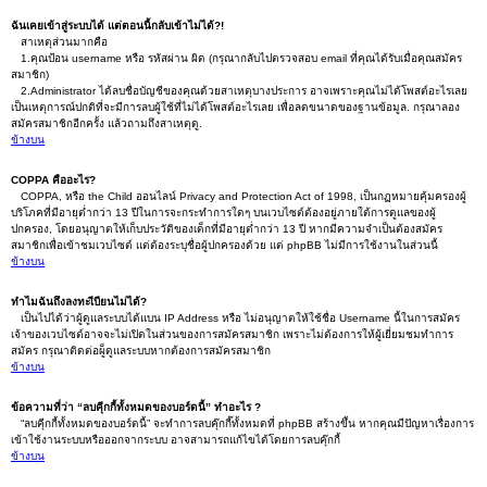
ฉันเคยเข้าสู่ระบบได้ แต่ตอนนี้กลับเข้าไม่ได้?!
สาเหตุส่วนมากคือ
1.คุณป้อน username หรือ รหัสผ่าน ผิด (กรุณากลับไปตรวจสอบ email ที่คุณได้รับเมื่อคุณสมัคร
สมาชิก)
2.Administrator ได้ลบชื่อบัญชีของคุณด้วยสาเหตุบางประการ อาจเพราะคุณไม่ได้โพสต์อะไรเลย
เป็นเหตุการณ์ปกติที่จะมีการลบผู้ใช้ที่ไม่ได้โพสต์อะไรเลย เพื่อลดขนาดของฐานข้อมูล. กรุณาลอง
สมัครสมาชิกอีกครั้ง แล้วถามถึงสาเหตุดู.
ข้างบน
COPPA คืออะไร?
COPPA, หรือ the Child ออนไลน์ Privacy and Protection Act of 1998, เป็นกฏหมายคุ้มครองผู้
บริโภคที่มีอายุต่ำกว่า 13 ปีในการจะกระทำการใดๆ บนเวบไซต์ต้องอยู่ภายใต้การดูแลของผู้
ปกครอง, โดยอนุญาตให้เก็บประวัติของเด็กที่มีอายุต่ำกว่า 13 ปี หากมีความจำเป็นต้องสมัคร
สมาชิกเพื่อเข้าชมเวบไซต์ แต่ต้องระบุชื่อผู้ปกครองด้วย แต่ phpBB ไม่มีการใช้งานในส่วนนี้
ข้างบน
ทำไมฉันถึงลงทะเีบียนไม่ได้?
เป็นไปได้ว่าผู้ดูแลระบบได้แบน IP Address หรือ ไม่อนุญาตให้ใช้ชื่อ Username นี้ในการสมัคร
เจ้าของเวบไซต์อาจจะไม่เปิดในส่วนของการสมัครสมาชิก เพราะไม่ต้องการให้ผู้เยี่ยมชมทำการ
สมัคร กรุณาติดต่อผู็ดูแลระบบหากต้องการสมัครสมาชิก
ข้างบน
ข้อความที่ว่า “ลบคุีกกี้ทั้งหมดของบอร์ดนี้” ทำอะไร ?
“ลบคุีกกี้ทั้งหมดของบอร์ดนี้” จะทำการลบคุ๊กกี๊ทั้งหมดที่ phpBB สร้างขึ้น หากคุณมีปัญหาเรื่องการ
เข้าใช้งานระบบหรือออกจากระบบ อาจสามารถแก้ไขได้โดยการลบคุ๊กกี้
ข้างบน