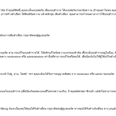
วข้อ ถ้าคุณมีสิทธิ์) คุณจะเห็นแบบฟอร์ม เพิ่มแบบสำรวจ ใต้แบบฟอร์มกรอกข้อความ (ถ้าคุณหาไม่พบ คุณ
อก (การสร้างตัวเลือก ให้พิมพ์ข้อความ แล้วคลิกปุ่ม เพิ่มตัวเลือก. คุณสามารถกำหนดเวลาการใช้แบบสำ
งการเพิ่มตัวเลือก กรุณาติดต่อผู้ดูแลบอร์ด
องบอร์ด สามารถแก้ไขแบบสำรวจได้. ให้คลิกแก้ไขข้อความแรกของหัวข้อ (ซึ่งจะมีแบบสำรวจอยู่ในนั้น).
าะ moderators หรือ administrators เท่านั้นที่สามารถแก้ไขหรือลบได้. เพื่อป้องกันไม่ให้ผู้ใช้แก้ไขต
าจะเข้าไปดู, อ่าน, โพสต์, ฯลฯ คุณจะต้องได้รับการอนุญาตพิเศษ จาก moderator หรือ admin ของบอร์ด
คะแนนในแบบสำรวจ (เพื่อป้องกันผลคะแนนที่ไม่ตรงความจริง). ถ้าคุณสมัครสมาชิกแล้ว แต่ยังไม่สามารถล
ดกฏ มันจะเป็นเหตุให้คุณได้รับคำเตือน กรุณาติดต่อผู้ดูแลบอร์ด หากคุณได้รับคำแจ้งเตือน ทาง phpB