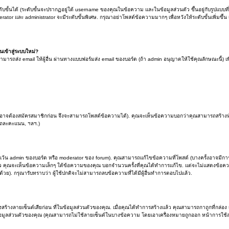
้นได้ (ระดับขั้นจะปรากฏอยู่ใต้ username ของคุณในข้อความ และในข้อมูลส่วนตัว ขึ้นอยู่กับรูปแบบที่
rator และ administrator จะมีระดับขั้นพิเศษ. กรุณาอย่าโพสต์ข้อความมากๆ เพื่อหวังให้ระดับขั้นเพิ่มขึ้
ันเข้าสู่ระบบใหม่?
มารถส่ง email ให้ผู้อื่น ผ่านทางแบบฟอร์มส่ง email ของบอร์ด (ถ้า admin อนุญาตให้ใช้คุณลักษณะนี้) เพื่อป้
คุณอาจต้องสมัครสมาชิกก่อน จึงจะสามารถโพสต์ข้อความได้). คุณจะเห็นข้อความบอกว่าคุณสามารถสร้างหัว
รถละคะแนน, ฯลฯ.)
น admin ของบอร์ด หรือ moderator ของ forum). คุณสามารถแก้ไขข้อความที่โพสต์ (บางครั้งอาจมีการจ
คุณจะเห็นข้อความเล็กๆ ใต้ข้อความของคุณ บอกจำนวนครั้งที่คุณได้ทำการแก้ไข. แต่จะไม่แสดงข้อความเล็
้วย). กรุณารับทราบว่า ผู้ใช้ปกติจะไม่สามารถลบข้อความที่ได้มีผู้อื่นทำการตอบไปแล้ว.
งสร้างลายเซ็นต์เสียก่อน ที่ในข้อมูลส่วนตัวของคุณ. เมื่อคุณได้ทำการสร้างแล้ว คุณสามารถกาถูกที่กล่อ
ข้อมูลส่วนตัวของคุณ (คุณสามารถไม่ใช้ลายเซ็นต์ในบางข้อความ โดยเอาเครื่องหมายถูกออก หน้าการใช้