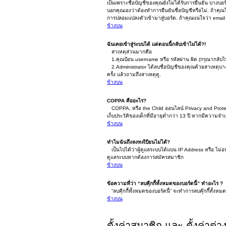
เป็นเพราะชื่อบัญชีของคุณยังไม่ได้รับการยืนยัน บางบอ
บอกคุณเองว่าต้องทำการยืนยันชื่อบัญชีหรือไม่. ถ้าคุณได
การปลอมแปลงตัวเข้ามาสู่บอร์ด. ถ้าคุณแน่ใจว่า email 
ข้างบน
ฉันเคยเข้าสู่ระบบได้ แต่ตอนนี้กลับเข้าไม่ได้?!
สาเหตุส่วนมากคือ
1.คุณป้อน username หรือ รหัสผ่าน ผิด (กรุณากลับไป
2.Administrator ได้ลบชื่อบัญชีของคุณด้วยสาเหตุบาง
ครั้ง แล้วถามถึงสาเหตุดู.
ข้างบน
COPPA คืออะไร?
COPPA, หรือ the Child ออนไลน์ Privacy and Protec
เก็บประวัติของเด็กที่มีอายุต่ำกว่า 13 ปี หากมีความจำ
ข้างบน
ทำไมฉันถึงลงทะเีบียนไม่ได้?
เป็นไปได้ว่าผู้ดูแลระบบได้แบน IP Address หรือ ไม่อ
ดูแลระบบหากต้องการสมัครสมาชิก
ข้างบน
ข้อความที่ว่า “ลบคุีกกี้ทั้งหมดของบอร์ดนี้” ทำอะไร ?
“ลบคุีกกี้ทั้งหมดของบอร์ดนี้” จะทำการลบคุ๊กกี๊ทั้ง
ข้างบน
ตั้งค่าสมาชิก และ ตั้งค่าต่า