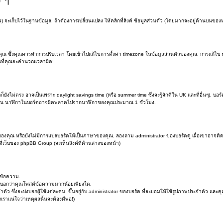
จะเก็บไว้ในฐานข้อมูล. ถ้าต้องการเปลี่ยนแปลง ให้คลิกที่ลิงค์ ข้อมูลส่วนตัว (โดยมากจะอยู่ด้านบนของห
่งคุณควรทำการปรับเวลา โดยเข้าไปแก้ไขการตั้งค่า timezone ในข้อมูลส่วนตัวของคุณ. การแก้ไข timezo
อนที่คุณจะคำนวณเวลาผิด!
ยังไม่ตรง อาจเป็นเพราะ daylight savings time (หรือ summer time ซึ่งจะรู้จักดีใน UK และที่อื่นๆ). บอร
ดูร้อน นาฬิกาในบอร์ดอาจผิดพลาดไปจากนาฬิกาของคุณประมาณ 1 ชั่วโมง.
งคุณ หรือยังไม่มีการแปลบอร์ดให้เป็นภาษาของคุณ. ลองถาม administrator ของบอร์ดดู เผื่อเขาอาจติดตั
ี่เว็บของ phpBB Group (จะเห็นลิงค์ที่ด้านล่างของหน้า)
นข้อความ.
จะบอกว่าคุณโพสต์ข้อความมากน้อยเพียงใด.
ึ่งจะบ่งบอกผู้ใช้แต่ละคน. ขึ้นอยู่กับ administrator ของบอร์ด ที่จะยอมให้ใช้รูปภาพประจำตัว และคุ
ราแน่ใจว่าเหตุผลนั้นจะต้องดีพอ!)