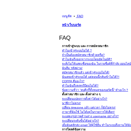
เมนูลัด
FAQ
หน้าเว็บบอร์ด
FAQ
การเข้าสู่ระบบ และ การสมัครสมาชิก
ทำไมเข้าสู่ระบบไม่ได้ ?
จำเป็นต้องสมัครสมาชิกด้วยหรือ?
ทำไมฉันถึงออกจากระบบโดยอัตโนมัติ?
จะสั่งไม่ให้แสดงชื่อของฉัน ในรายชื่อผู้ที่กำลัง ออนไลน
ฉันลืม รหัสผ่าน!
สมัครสมาชิกแล้ว แต่เข้าสู่ระบบไม่ได้!
ฉันเคยเข้าสู่ระบบได้ แต่ตอนนี้กลับเข้าไม่ได้?!
COPPA คืออะไร?
ทำไมฉันถึงลงทะเีบียนไม่ได้?
ข้อความที่ว่า “ลบคุีกกี้ทั้งหมดของบอร์ดนี้” ทำอะไร ?
ตั้งค่าสมาชิก และ ตั้งค่าต่าง ๆ
จะเปลี่ยนแปลงการตั้งค่าได้อย่างไร?
นาฬิกาไม่ตรง!
เปลี่ยน timezone แล้ว แต่เวลา ก็ยังไม่ตรง!
ภาษาที่ฉันใช้ ไม่ได้อยู่ในรายการให้เลือก!
จะแสดงรูปภาพด้านล่าง username อย่างไร?
จะเปลี่ยนระดับขั้นได้อย่างไร?
เมื่อฉันคลิกส่ง email ให้ผู้ใช้อื่น ทำไมระบบถึงถามให้ฉั
การโพสต์ข้อความ