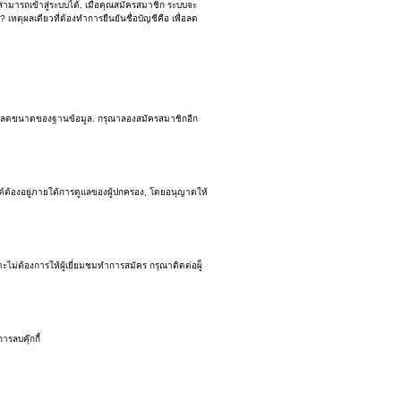
สามารถเข้าสู่ระบบได้. เมื่อคุณสมัครสมาชิก ระบบจะ
? เหตุผลเดียวที่ต้องทำการยืนยันชื่อบัญชีคือ เพื่อลด
เพื่อลดขนาดของฐานข้อมูล. กรุณาลองสมัครสมาชิกอีก
ต์ต้องอยู่ภายใต้การดูแลของผู้ปกครอง, โดยอนุญาตให้
ม่ต้องการให้ผู้เยี่ยมชมทำการสมัคร กรุณาติดต่อผู็
รลบคุ๊กกี้