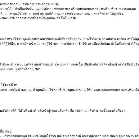
รสมาชิกก่อน แล้วจึงสามารถเข้าสู่ระบบได้.
ามบอกไว้)? ถ้าเป็นเช่นนั้น คุณควรติดต่อ webmaster หรือ administrator ของบอร์ด เพื่อขอทราบเหตุผล.
้าม และคุณยังไม่สามารถเข้าสู่ระบบได้ กรุณาตรวจสอบ username และ รหัสผ่าน ให้ถูกต้อง.
 ของบอร์ด ว่าอาจมีการตั้งค่าที่ไม่ถูกต้องเกิดขึ้นในบอร์ด.
์ดจะกำหนดไว้ว่า คุณต้องสมัครสมาชิกก่อนเพื่อโพสต์ข้อความ อย่างไรก็ตาม การสมัครสมาชิกจะทำให้คุณสาม
 ให้ผู้ใช้อื่น, การสมัครเข้าร่วมกลุ่มผู้ใช้ ฯลฯ.การสมัครสมาชิกใช้เวลาเพียงเล็กน้อย ดังนั้นจึงแนะนำใ
ลังจะเข้าสู่ระบบ บอร์ดจะยอมให้คุณเข้าสู่ระบบเฉพาะขณะนั้น เพื่อป้องกันไม่ให้คนอื่นเข้ามาใช้ชื่อบัญช
nternet cafe, มหาวิทยาลัย, ฯลฯ
์ ได้อย่างไร?
 ออนไลน์ ของคุณ. ถ้าคุณเลือก ใช่ รายชื่อของคุณจะปรากฏให้คุณและ administrator ของบอร์ด เห็นเท่าน
อันใหม่ได้. ให้ไปที่หน้าสำหรับเข้าสู่ระบบ แล้วคลิก ลืม รหัสผ่าน แล้วทำตามขั้นตอนไปเรื่อยๆ
ถูกต้อง.
 - ถ้าระบบสนับสนุน COPPA ได้ถูกใช้งาน และคุณคลิกที่ลิงค์ ฉันอายุต่ำกว่า 13 ปี ขณะที่คุณกำลังสมัค