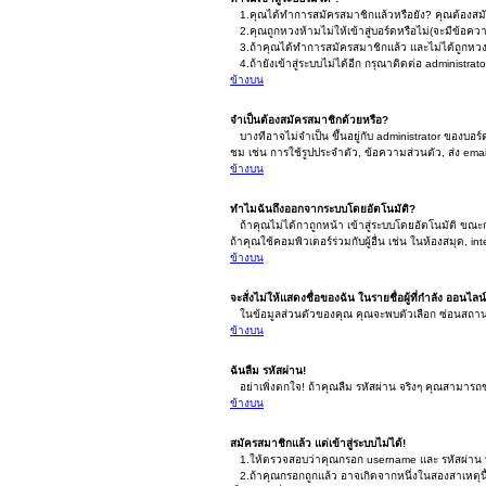
1.คุณได้ทำการสมัครสมาชิกแล้วหรือยัง? คุณต้องสมัค
2.คุณถูกหวงห้ามไม่ให้เข้าสู่บอร์ดหรือไม่(จะมีข้อคว
3.ถ้าคุณได้ทำการสมัครสมาชิกแล้ว และไม่ได้ถูกหวงห
4.ถ้ายังเข้าสู่ระบบไม่ได้อีก กรุณาติดต่อ administrator
ข้างบน
จำเป็นต้องสมัครสมาชิกด้วยหรือ?
บางทีอาจไม่จำเป็น ขึ้นอยู่กับ administrator ของบอร
ชม เช่น การใช้รูปประจำตัว, ข้อความส่วนตัว, ส่ง email
ข้างบน
ทำไมฉันถึงออกจากระบบโดยอัตโนมัติ?
ถ้าคุณไม่ได้กาถูกหน้า เข้าสู่ระบบโดยอัตโนมัติ ขณะกำ
ถ้าคุณใช้คอมพิวเตอร์ร่วมกับผู้อื่น เช่น ในห้องสมุด, i
ข้างบน
จะสั่งไม่ให้แสดงชื่อของฉัน ในรายชื่อผู้ที่กำลัง ออนไลน
ในข้อมูลส่วนตัวของคุณ คุณจะพบตัวเลือก ซ่อนสถานะการ
ข้างบน
ฉันลืม รหัสผ่าน!
อย่าเพิ่งตกใจ! ถ้าคุณลืม รหัสผ่าน จริงๆ คุณสามารถขอ
ข้างบน
สมัครสมาชิกแล้ว แต่เข้าสู่ระบบไม่ได้!
1.ให้ตรวจสอบว่าคุณกรอก username และ รหัสผ่าน ที่
2.ถ้าคุณกรอกถูกแล้ว อาจเกิดจากหนึ่งในสองสาเหตุนี้.