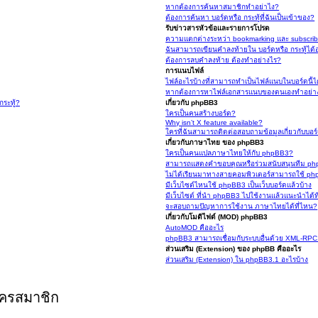
หากต้องการค้นหาสมาชิกทำอย่าไง?
ต้องการค้นหา บอร์ดหรือ กระทู้ที่ฉันเป็นเข้าของ?
รับข่าวสารหัวข้อและรายการโปรด
ความแตกต่างระหว่า bookmarking และ subscrib
ฉันสามารถเขียนคำลงท้ายใน บอร์ดหรือ กระทู้ได้
ต้องการลบคำลงท้าย ต้องทำอย่างไร?
การแนบไฟล์
ไฟล์อะไรบ้างที่สามารถทำเป็นไฟล์แนบในบอร์ดนี้ไ
หากต้องการหาไฟล์เอกสารแนบของตนเองทำอย่า
ระทู้?
เกี่ยวกับ phpBB3
ใครเป็นคนสร้างบอร์ด?
Why isn’t X feature available?
ใครที่ฉันสามารถติดต่อสอบถามข้อมูลเกี่ยวกับบอร์
เกี่ยวกับภาษาไทย ของ phpBB3
ใครเป็นคนแปลภาษาไทยให้กับ phpBB3?
สามารถแสดงคำขอบคุณหรือร่วมสนับสนุนทีม ph
ไม่ได้เรียนมาทางสายคอมพิวเตอร์สามารถใช้ p
มีเว็บไซต์ไหนใช้ phpBB3 เป็นเว็บบอร์ดแล้วบ้าง
มีเว็บไซต์ ที่นำ phpBB3 ไปใช้งานแล้วแนะนำได้ท
จะสอบถามปัญหาการใช้งาน ภาษาไทยได้ที่ไหน?
เกี่ยวกับโมดิไฟด์ (MOD) phpBB3
AutoMOD คืออะไร
phpBB3 สามารถเชื่อมกับระบบอื่นด้วย XML-RP
ส่วนเสริม (Extension) ของ phpBB คืออะไร
ส่วนเสริม (Extension) ใน phpBB3.1 อะไรบ้าง
ัครสมาชิก