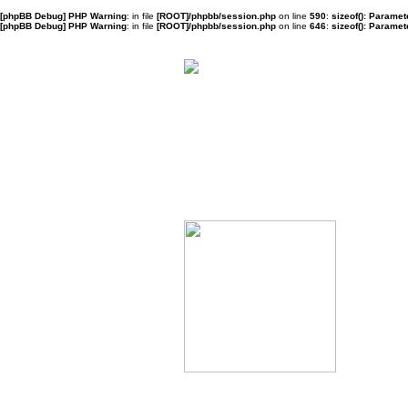
[phpBB Debug] PHP Warning
: in file
[ROOT]/phpbb/session.php
on line
590
:
sizeof(): Parame
[phpBB Debug] PHP Warning
: in file
[ROOT]/phpbb/session.php
on line
646
:
sizeof(): Parame