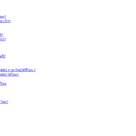
ing?
อย่างไร?
ด้?
งไร?
ดนี้?
pBB3 ภาษาไทยได้ที่ไหน ?
hpBB3 ได้ไหม?
ี่ไหน
C ไหม?