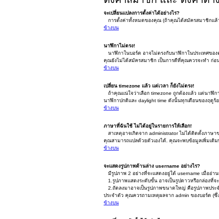
จะเปลี่ยนแปลงการตั้งค่าได้อย่างไร?
การตั้งค่าทั้งหมดของคุณ (ถ้าคุณได้สมัครสมาชิกแล้ว) 
ข้างบน
นาฬิกาไม่ตรง!
นาฬิกาในบอร์ด อาจไม่ตรงกับนาฬิกาในประเทศของคุณ ซึ
คุณยังไม่ได้สมัครสมาชิก เป็นการดีที่คุณควรจะทำ ก่
ข้างบน
เปลี่ยน timezone แล้ว แต่เวลา ก็ยังไม่ตรง!
ถ้าคุณแน่ใจว่าเลือก timezone ถูกต้องแล้ว แต่นาฬิกาก็
นาฬิกาปกติและ daylight time ดังนั้นทุกเดือนของฤ
ข้างบน
ภาษาที่ฉันใช้ ไม่ได้อยู่ในรายการให้เลือก!
สาเหตุอาจเกิดจาก administrator ไม่ได้ติดตั้งภาษาขอ
คุณสามารถแปลด้วยตัวเองได้. คุณจะพบข้อมูลเพิ่มเติมท
ข้างบน
จะแสดงรูปภาพด้านล่าง username อย่างไร?
มีรูปภาพ 2 อย่างที่จะแสดงอยู่ใต้ username เมื่ออ่า
1.รูปภาพแสดงระดับขั้น อาจเป็นรูปดาวหรือกล่องที่
2.ถัดลงมาอาจเป็นรูปภาพขนาดใหญ่ คือรูปภาพประจำตัว ซ
ประจำตัว คุณควรถามเหตุผลจาก admin ของบอร์ด (ซึ่งเ
ข้างบน