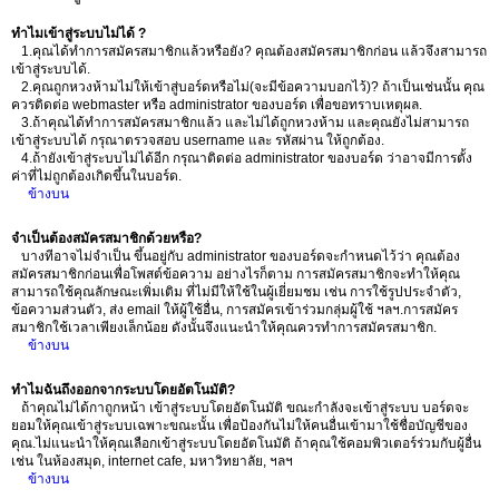
ทำไมเข้าสู่ระบบไม่ได้ ?
1.คุณได้ทำการสมัครสมาชิกแล้วหรือยัง? คุณต้องสมัครสมาชิกก่อน แล้วจึงสามารถ
เข้าสู่ระบบได้.
2.คุณถูกหวงห้ามไม่ให้เข้าสู่บอร์ดหรือไม่(จะมีข้อความบอกไว้)? ถ้าเป็นเช่นนั้น คุณ
ควรติดต่อ webmaster หรือ administrator ของบอร์ด เพื่อขอทราบเหตุผล.
3.ถ้าคุณได้ทำการสมัครสมาชิกแล้ว และไม่ได้ถูกหวงห้าม และคุณยังไม่สามารถ
เข้าสู่ระบบได้ กรุณาตรวจสอบ username และ รหัสผ่าน ให้ถูกต้อง.
4.ถ้ายังเข้าสู่ระบบไม่ได้อีก กรุณาติดต่อ administrator ของบอร์ด ว่าอาจมีการตั้ง
ค่าที่ไม่ถูกต้องเกิดขึ้นในบอร์ด.
ข้างบน
จำเป็นต้องสมัครสมาชิกด้วยหรือ?
บางทีอาจไม่จำเป็น ขึ้นอยู่กับ administrator ของบอร์ดจะกำหนดไว้ว่า คุณต้อง
สมัครสมาชิกก่อนเพื่อโพสต์ข้อความ อย่างไรก็ตาม การสมัครสมาชิกจะทำให้คุณ
สามารถใช้คุณลักษณะเพิ่มเติม ที่ไม่มีให้ใช้ในผู้เยี่ยมชม เช่น การใช้รูปประจำตัว,
ข้อความส่วนตัว, ส่ง email ให้ผู้ใช้อื่น, การสมัครเข้าร่วมกลุ่มผู้ใช้ ฯลฯ.การสมัคร
สมาชิกใช้เวลาเพียงเล็กน้อย ดังนั้นจึงแนะนำให้คุณควรทำการสมัครสมาชิก.
ข้างบน
ทำไมฉันถึงออกจากระบบโดยอัตโนมัติ?
ถ้าคุณไม่ได้กาถูกหน้า เข้าสู่ระบบโดยอัตโนมัติ ขณะกำลังจะเข้าสู่ระบบ บอร์ดจะ
ยอมให้คุณเข้าสู่ระบบเฉพาะขณะนั้น เพื่อป้องกันไม่ให้คนอื่นเข้ามาใช้ชื่อบัญชีของ
คุณ.ไม่แนะนำให้คุณเลือกเข้าสู่ระบบโดยอัตโนมัติ ถ้าคุณใช้คอมพิวเตอร์ร่วมกับผู้อื่น
เช่น ในห้องสมุด, internet cafe, มหาวิทยาลัย, ฯลฯ
ข้างบน