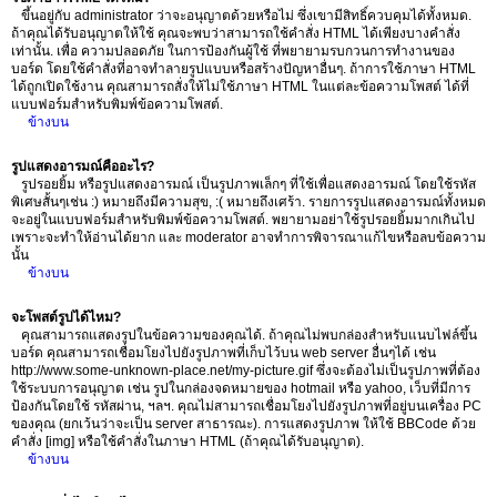
ขึ้นอยู่กับ administrator ว่าจะอนุญาตด้วยหรือไม่ ซึ่งเขามีสิทธิ์ควบคุมได้ทั้งหมด.
ถ้าคุณได้รับอนุญาตให้ใช้ คุณจะพบว่าสามารถใช้คำสั่ง HTML ได้เพียงบางคำสั่ง
เท่านั้น. เพื่อ ความปลอดภัย ในการป้องกันผู้ใช้ ที่พยายามรบกวนการทำงานของ
บอร์ด โดยใช้คำสั่งที่อาจทำลายรูปแบบหรือสร้างปัญหาอื่นๆ. ถ้าการใช้ภาษา HTML
ได้ถูกเปิดใช้งาน คุณสามารถสั่งให้ไม่ใช้ภาษา HTML ในแต่ละข้อความโพสต์ ได้ที่
แบบฟอร์มสำหรับพิมพ์ข้อความโพสต์.
ข้างบน
รูปแสดงอารมณ์คืออะไร?
รูปรอยยิ้ม หรือรูปแสดงอารมณ์ เป็นรูปภาพเล็กๆ ที่ใช้เพื่อแสดงอารมณ์ โดยใช้รหัส
พิเศษสั้นๆเช่น :) หมายถึงมีความสุข, :( หมายถึงเศร้า. รายการรูปแสดงอารมณ์ทั้งหมด
จะอยู่ในแบบฟอร์มสำหรับพิมพ์ข้อความโพสต์. พยายามอย่าใช้รูปรอยยิ้มมากเกินไป
เพราะจะทำให้อ่านได้ยาก และ moderator อาจทำการพิจารณาแก้ไขหรือลบข้อความ
นั้น
ข้างบน
จะโพสต์รูปได้ไหม?
คุณสามารถแสดงรูปในข้อความของคุณได้. ถ้าคุณไม่พบกล่องสำหรับแนบไฟล์ขึ้น
บอร์ด คุณสามารถเชื่อมโยงไปยังรูปภาพที่เก็บไว้บน web server อื่นๆได้ เช่น
http://www.some-unknown-place.net/my-picture.gif ซึ่งจะต้องไม่เป็นรูปภาพที่ต้อง
ใช้ระบบการอนุญาต เช่น รูปในกล่องจดหมายของ hotmail หรือ yahoo, เว็บที่มีการ
ป้องกันโดยใช้ รหัสผ่าน, ฯลฯ. คุณไม่สามารถเชื่อมโยงไปยังรูปภาพที่อยู่บนเครื่อง PC
ของคุณ (ยกเว้นว่าจะเป็น server สาธารณะ). การแสดงรูปภาพ ให้ใช้ BBCode ด้วย
คำสั่ง [img] หรือใช้คำสั่งในภาษา HTML (ถ้าคุณได้รับอนุญาต).
ข้างบน