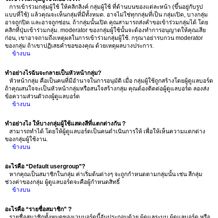
การเข้าร่วมกลุ่มผู้ใช้ ให้คลิกลิงค์ กลุ่มผู้ใช้ ที่ด้านบนของแต่ละหน้า (ขึ้นอยู่กับรูป
แบบที่ใช้) แล้วคุณจะเห็นกลุ่มที่มีทั้งหมด. อาจไม่ใช่ทุกกลุ่มที่เป็น กลุ่มเปิด, บางกลุ่ม
อาจถูกปิด และอาจถูกซ่อน. ถ้ากลุ่มนั้นเปิด คุณสามารถส่งคำขอเข้าร่วมกลุ่มได้ โดย
คลิกที่ปุ่มเข้าร่วมกลุ่ม. moderator ของกลุ่มผู้ใช้นั้นจะต้องทำการอนุญาตให้คุณเสีย
ก่อน, เขาอาจถามถึงเหตุผลในการเข้าร่วมกลุ่มผู้ใช้. กรุณาอย่ารบกวน moderator
ของกลุ่ม ถ้าเขาปฏิเสธคำขอของคุณ ด้วยเหตุผลบางประการ.
ข้างบน
ทำอย่างไรฉันจะกลายเป็นหัวหน้ากลุ่ม?
หัวหน้ากลุ่ม คือเป็นคนที่มีอำนาจในการอนุมัติ เมื่อ กลุ่มผู้ใช้ถูกสร้างโดยผู้ดูแลบอร์ด
ถ้าคุณสนใจจะเป็นหัวหน้ากลุ่มหรือสนใจสร้างกลุ่ม คุณต้องติดต่อผู้ดูแลบอร์ด ลองส่ง
ข้อความส่วนตัวถงผู้ดูแลบอร์ด
ข้างบน
ทำอย่างไง ให้บางกลุ่มผู้ใช้แสดงสีที่แตกต่างกัน ?
สามารถทำได้ โดยให้ผู้ดูแลบอร์ดเป็นคนดำเนินการให้ เพื่อให้เห็นความแตกต่าง
ของกลุ่มผู้ใช้งาน.
ข้างบน
อะไรคือ “Default usergroup”?
หากคุณเป็นสมาชิกในกลุ่ม ค่าเริ่มต้นต่างๆ จะถูกกำหนดตามกลุ่มนั้น เช่น สีกลุ่ม
ช่วงค่าของกลุ่ม ผู้ดูแลบอร์ดจะคือผู้กำหนดสิทธิ์
ข้างบน
อะไรคือ “รายชื่อสมาชิก” ?
รายชื่อสมาชิกทั้งหมดของเวบบอร์ดนี้อันประกอบด้วย ผู้ดูแลระบบ ผู้ดูแลบอร์ด หรือ