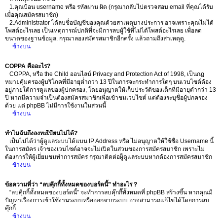
1.คุณป้อน username หรือ รหัสผ่าน ผิด (กรุณากลับไปตรวจสอบ email ที่คุณได้รับ
เมื่อคุณสมัครสมาชิก)
2.Administrator ได้ลบชื่อบัญชีของคุณด้วยสาเหตุบางประการ อาจเพราะคุณไม่ได้
โพสต์อะไรเลย เป็นเหตุการณ์ปกติที่จะมีการลบผู้ใช้ที่ไม่ได้โพสต์อะไรเลย เพื่อลด
ขนาดของฐานข้อมูล. กรุณาลองสมัครสมาชิกอีกครั้ง แล้วถามถึงสาเหตุดู.
ข้างบน
COPPA คืออะไร?
COPPA, หรือ the Child ออนไลน์ Privacy and Protection Act of 1998, เป็นกฏ
หมายคุ้มครองผู้บริโภคที่มีอายุต่ำกว่า 13 ปีในการจะกระทำการใดๆ บนเวบไซต์ต้อง
อยู่ภายใต้การดูแลของผู้ปกครอง, โดยอนุญาตให้เก็บประวัติของเด็กที่มีอายุต่ำกว่า 13
ปี หากมีความจำเป็นต้องสมัครสมาชิกเพื่อเข้าชมเวบไซต์ แต่ต้องระบุชื่อผู้ปกครอง
ด้วย แต่ phpBB ไม่มีการใช้งานในส่วนนี้
ข้างบน
ทำไมฉันถึงลงทะเีบียนไม่ได้?
เป็นไปได้ว่าผู้ดูแลระบบได้แบน IP Address หรือ ไม่อนุญาตให้ใช้ชื่อ Username นี้
ในการสมัคร เจ้าของเวบไซต์อาจจะไม่เปิดในส่วนของการสมัครสมาชิก เพราะไม่
ต้องการให้ผู้เยี่ยมชมทำการสมัคร กรุณาติดต่อผู็ดูแลระบบหากต้องการสมัครสมาชิก
ข้างบน
ข้อความที่ว่า “ลบคุีกกี้ทั้งหมดของบอร์ดนี้” ทำอะไร ?
“ลบคุีกกี้ทั้งหมดของบอร์ดนี้” จะทำการลบคุ๊กกี๊ทั้งหมดที่ phpBB สร้างขึ้น หากคุณมี
ปัญหาเรื่องการเข้าใช้งานระบบหรือออกจากระบบ อาจสามารถแก้ไขได้โดยการลบ
คุ๊กกี้
ข้างบน