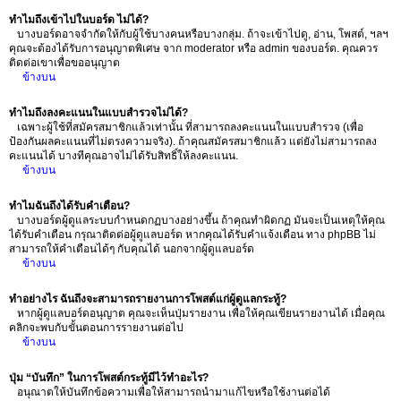
ทำไมถึงเข้าไปในบอร์ด ไม่ได้?
บางบอร์ดอาจจำกัดให้กับผู้ใช้บางคนหรือบางกลุ่ม. ถ้าจะเข้าไปดู, อ่าน, โพสต์, ฯลฯ
คุณจะต้องได้รับการอนุญาตพิเศษ จาก moderator หรือ admin ของบอร์ด. คุณควร
ติดต่อเขาเพื่อขออนุญาต
ข้างบน
ทำไมถึงลงคะแนนในแบบสำรวจไม่ได้?
เฉพาะผู้ใช้ที่สมัครสมาชิกแล้วเท่านั้น ที่สามารถลงคะแนนในแบบสำรวจ (เพื่อ
ป้องกันผลคะแนนที่ไม่ตรงความจริง). ถ้าคุณสมัครสมาชิกแล้ว แต่ยังไม่สามารถลง
คะแนนได้ บางทีคุณอาจไม่ได้รับสิทธิ์ให้ลงคะแนน.
ข้างบน
ทำไมฉันถึงได้รับคำเตือน?
บางบอร์ดผู้ดูแลระบบกำหนดกฏบางอย่างขึ้น ถ้าคุณทำผิดกฏ มันจะเป็นเหตุให้คุณ
ได้รับคำเตือน กรุณาติดต่อผู้ดูแลบอร์ด หากคุณได้รับคำแจ้งเตือน ทาง phpBB ไม่
สามารถให้คำเตือนได้ๆ กับคุณได้ นอกจากผู้ดูแลบอร์ด
ข้างบน
ทำอย่างไร ฉันถึงจะสามารถรายงานการโพสต์แก่ผู้ดูแลกระทู้?
หากผู้ดูแลบอร์ดอนุญาต คุณจะเห็นปุ่มรายงาน เพื่อให้คุณเขียนรายงานได้ เมื่อคุณ
คลิกจะพบกับขั้นตอนการรายงานต่อไป
ข้างบน
ปุ่ม “บันทึก” ในการโพสต์กระทู้มีไว้ทำอะไร?
อนุณาตให้บันทึกข้อความเพื่อให้สามารถนำมาแก้ไขหรือใช้งานต่อได้