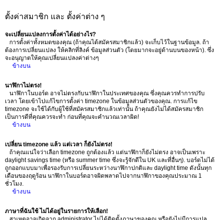
ตั้งค่าสมาชิก และ ตั้งค่าต่าง ๆ
จะเปลี่ยนแปลงการตั้งค่าได้อย่างไร?
การตั้งค่าทั้งหมดของคุณ (ถ้าคุณได้สมัครสมาชิกแล้ว) จะเก็บไว้ในฐานข้อมูล. ถ้า
ต้องการเปลี่ยนแปลง ให้คลิกที่ลิงค์ ข้อมูลส่วนตัว (โดยมากจะอยู่ด้านบนของหน้า). ซึ่ง
จะอนุญาตให้คุณเปลี่ยนแปลงค่าต่างๆ
ข้างบน
นาฬิกาไม่ตรง!
นาฬิกาในบอร์ด อาจไม่ตรงกับนาฬิกาในประเทศของคุณ ซึ่งคุณควรทำการปรับ
เวลา โดยเข้าไปแก้ไขการตั้งค่า timezone ในข้อมูลส่วนตัวของคุณ. การแก้ไข
timezone จะใช้ได้กับผู้ใช้ที่สมัครสมาชิกแล้วเท่านั้น ถ้าคุณยังไม่ได้สมัครสมาชิก
เป็นการดีที่คุณควรจะทำ ก่อนที่คุณจะคำนวณเวลาผิด!
ข้างบน
เปลี่ยน timezone แล้ว แต่เวลา ก็ยังไม่ตรง!
ถ้าคุณแน่ใจว่าเลือก timezone ถูกต้องแล้ว แต่นาฬิกาก็ยังไม่ตรง อาจเป็นเพราะ
daylight savings time (หรือ summer time ซึ่งจะรู้จักดีใน UK และที่อื่นๆ). บอร์ดไม่ได้
ถูกออกแบบมาเพื่อรองรับการเปลี่ยนระหว่างนาฬิกาปกติและ daylight time ดังนั้นทุก
เดือนของฤดูร้อน นาฬิกาในบอร์ดอาจผิดพลาดไปจากนาฬิกาของคุณประมาณ 1
ชั่วโมง.
ข้างบน
ภาษาที่ฉันใช้ ไม่ได้อยู่ในรายการให้เลือก!
สาเหตุอาจเกิดจาก administrator ไม่ได้ติดตั้งภาษาของคุณ หรือยังไม่มีการแปล