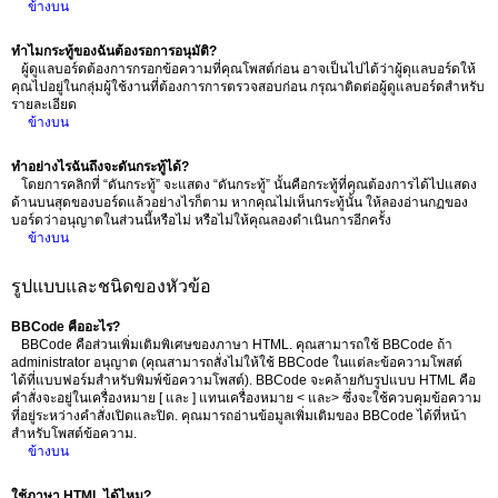
ข้างบน
ทำไมกระทู้ของฉันต้องรอการอนุมัติ?
ผู้ดูแลบอร์ดต้องการกรอกข้อความที่คุณโพสต์ก่อน อาจเป็นไปได้ว่าผู้ดุแลบอร์ดให้
คุณไปอยู่ในกลุ่มผู้ใช้งานที่ต้องการการตรวจสอบก่อน กรุณาติดต่อผู้ดูแลบอร์ดสำหรับ
รายละเอียด
ข้างบน
ทำอย่างไรฉันถึงจะดันกระทู้ได้?
โดยการคลิกที่ “ดันกระทู้” จะแสดง “ดันกระทู้” นั้นคือกระทู้ที่คุณต้องการได้ไปแสดง
ด้านบนสุดของบอร์ดแล้วอย่างไรก็ตาม หากคุณไม่เห็นกระทู้นั้น ให้ลองอ่านกฏของ
บอร์ดว่าอนุญาตในส่วนนี้หรือไม่ หรือไม่ให้คุณลองดำเนินการอีกครั้ง
ข้างบน
รูปแบบและชนิดของหัวข้อ
BBCode คืออะไร?
BBCode คือส่วนเพิ่มเติมพิเศษของภาษา HTML. คุณสามารถใช้ BBCode ถ้า
administrator อนุญาต (คุณสามารถสั่งไม่ให้ใช้ BBCode ในแต่ละข้อความโพสต์
ได้ที่แบบฟอร์มสำหรับพิมพ์ข้อความโพสต์). BBCode จะคล้ายกับรูปแบบ HTML คือ
คำสั่งจะอยู่ในเครื่องหมาย [ และ ] แทนเครื่องหมาย < และ> ซึ่งจะใช้ควบคุมข้อความ
ที่อยู่ระหว่างคำสั่งเปิดและปิด. คุณมารถอ่านข้อมูลเพิ่มเติมของ BBCode ได้ที่หน้า
สำหรับโพสต์ข้อความ.
ข้างบน
ใช้ภาษา HTML ได้ไหม?