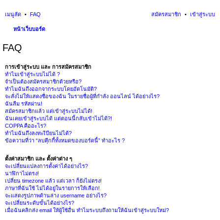
เมนูลัด
FAQ
สมัครสมาชิก
เข้าสู่ระบบ
หน้าเว็บบอร์ด
นห
FAQ
า
การเข้าสู่ระบบ และ การสมัครสมาชิก
ทำไมเข้าสู่ระบบไม่ได้ ?
จำเป็นต้องสมัครสมาชิกด้วยหรือ?
ทำไมฉันถึงออกจากระบบโดยอัตโนมัติ?
จะสั่งไม่ให้แสดงชื่อของฉัน ในรายชื่อผู้ที่กำลัง ออนไลน์ ได้อย่างไร?
ฉันลืม รหัสผ่าน!
สมัครสมาชิกแล้ว แต่เข้าสู่ระบบไม่ได้!
ฉันเคยเข้าสู่ระบบได้ แต่ตอนนี้กลับเข้าไม่ได้?!
COPPA คืออะไร?
ทำไมฉันถึงลงทะเีบียนไม่ได้?
ข้อความที่ว่า “ลบคุีกกี้ทั้งหมดของบอร์ดนี้” ทำอะไร ?
ตั้งค่าสมาชิก และ ตั้งค่าต่าง ๆ
จะเปลี่ยนแปลงการตั้งค่าได้อย่างไร?
นาฬิกาไม่ตรง!
เปลี่ยน timezone แล้ว แต่เวลา ก็ยังไม่ตรง!
ภาษาที่ฉันใช้ ไม่ได้อยู่ในรายการให้เลือก!
จะแสดงรูปภาพด้านล่าง username อย่างไร?
จะเปลี่ยนระดับขั้นได้อย่างไร?
เมื่อฉันคลิกส่ง email ให้ผู้ใช้อื่น ทำไมระบบถึงถามให้ฉันเข้าสู่ระบบใหม่?