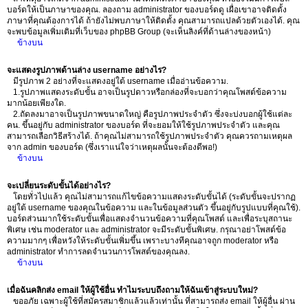
บอร์ดให้เป็นภาษาของคุณ. ลองถาม administrator ของบอร์ดดู เผื่อเขาอาจติดตั้ง
ภาษาที่คุณต้องการได้ ถ้ายังไม่พบภาษาให้ติดตั้ง คุณสามารถแปลด้วยตัวเองได้. คุณ
จะพบข้อมูลเพิ่มเติมที่เว็บของ phpBB Group (จะเห็นลิงค์ที่ด้านล่างของหน้า)
ข้างบน
จะแสดงรูปภาพด้านล่าง username อย่างไร?
มีรูปภาพ 2 อย่างที่จะแสดงอยู่ใต้ username เมื่ออ่านข้อความ.
1.รูปภาพแสดงระดับขั้น อาจเป็นรูปดาวหรือกล่องที่จะบอกว่าคุณโพสต์ข้อความ
มากน้อยเพียงใด.
2.ถัดลงมาอาจเป็นรูปภาพขนาดใหญ่ คือรูปภาพประจำตัว ซึ่งจะบ่งบอกผู้ใช้แต่ละ
คน. ขึ้นอยู่กับ administrator ของบอร์ด ที่จะยอมให้ใช้รูปภาพประจำตัว และคุณ
สามารถเลือกวิธีสร้างได้. ถ้าคุณไม่สามารถใช้รูปภาพประจำตัว คุณควรถามเหตุผล
จาก admin ของบอร์ด (ซึ่งเราแน่ใจว่าเหตุผลนั้นจะต้องดีพอ!)
ข้างบน
จะเปลี่ยนระดับขั้นได้อย่างไร?
โดยทั่วไปแล้ว คุณไม่สามารถแก้ไขข้อความแสดงระดับขั้นได้ (ระดับขั้นจะปรากฏ
อยู่ใต้ username ของคุณในข้อความ และในข้อมูลส่วนตัว ขึ้นอยู่กับรูปแบบที่คุณใช้).
บอร์ดส่วนมากใช้ระดับขั้นเพื่อแสดงจำนวนข้อความที่คุณโพสต์ และเพื่อระบุสถานะ
พิเศษ เช่น moderator และ administrator จะมีระดับขั้นพิเศษ. กรุณาอย่าโพสต์ข้อ
ความมากๆ เพื่อหวังให้ระดับขั้นเพิ่มขึ้น เพราะบางทีคุณอาจถูก moderator หรือ
administrator ทำการลดจำนวนการโพสต์ของคุณลง.
ข้างบน
เมื่อฉันคลิกส่ง email ให้ผู้ใช้อื่น ทำไมระบบถึงถามให้ฉันเข้าสู่ระบบใหม่?
ขออภัย เฉพาะผู้ใช้ที่สมัครสมาชิกแล้วแล้วเท่านั้น ที่สามารถส่ง email ให้ผู้อื่น ผ่าน