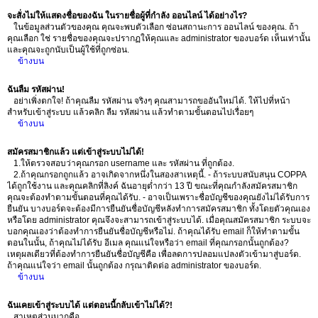
จะสั่งไม่ให้แสดงชื่อของฉัน ในรายชื่อผู้ที่กำลัง ออนไลน์ ได้อย่างไร?
ในข้อมูลส่วนตัวของคุณ คุณจะพบตัวเลือก ซ่อนสถานะการ ออนไลน์ ของคุณ. ถ้า
คุณเลือก ใช่ รายชื่อของคุณจะปรากฏให้คุณและ administrator ของบอร์ด เห็นเท่านั้น
และคุณจะถูกนับเป็นผู้ใช้ที่ถูกซ่อน.
ข้างบน
ฉันลืม รหัสผ่าน!
อย่าเพิ่งตกใจ! ถ้าคุณลืม รหัสผ่าน จริงๆ คุณสามารถขออันใหม่ได้. ให้ไปที่หน้า
สำหรับเข้าสู่ระบบ แล้วคลิก ลืม รหัสผ่าน แล้วทำตามขั้นตอนไปเรื่อยๆ
ข้างบน
สมัครสมาชิกแล้ว แต่เข้าสู่ระบบไม่ได้!
1.ให้ตรวจสอบว่าคุณกรอก username และ รหัสผ่าน ที่ถูกต้อง.
2.ถ้าคุณกรอกถูกแล้ว อาจเกิดจากหนึ่งในสองสาเหตุนี้. - ถ้าระบบสนับสนุน COPPA
ได้ถูกใช้งาน และคุณคลิกที่ลิงค์ ฉันอายุต่ำกว่า 13 ปี ขณะที่คุณกำลังสมัครสมาชิก
คุณจะต้องทำตามขั้นตอนที่คุณได้รับ. - อาจเป็นเพราะชื่อบัญชีของคุณยังไม่ได้รับการ
ยืนยัน บางบอร์ดจะต้องมีการยืนยันชื่อบัญชีหลังทำการสมัครสมาชิก ทั้งโดยตัวคุณเอง
หรือโดย administrator คุณจึงจะสามารถเข้าสู่ระบบได้. เมื่อคุณสมัครสมาชิก ระบบจะ
บอกคุณเองว่าต้องทำการยืนยันชื่อบัญชีหรือไม่. ถ้าคุณได้รับ email ก็ให้ทำตามขั้น
ตอนในนั้น, ถ้าคุณไม่ได้รับ อีเมล คุณแน่ใจหรือว่า email ที่คุณกรอกนั้นถูกต้อง?
เหตุผลเดียวที่ต้องทำการยืนยันชื่อบัญชีคือ เพื่อลดการปลอมแปลงตัวเข้ามาสู่บอร์ด.
ถ้าคุณแน่ใจว่า email นั้นถูกต้อง กรุณาติดต่อ administrator ของบอร์ด.
ข้างบน
ฉันเคยเข้าสู่ระบบได้ แต่ตอนนี้กลับเข้าไม่ได้?!
สาเหตุส่วนมากคือ