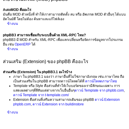
AutoMOD คืออะไร
มันคือ MOD ตัวหนึ่งที่ ทำให้เราสามารถติดตั้ง ลบ หรือ อัพเกรด MOD ตัวอื่นๆ ได้แบบ
อัตโนมัตื โดยไม่ต้อง ค้นหาและแก้ไฟล์เอง
ข้างบน
phpBB3 สามารถเชื่อมกับระบบอื่นด้วย XML-RPC ไหม?
phpBB3 มี MOD สำหรับ XML-RPC เพื่อแลกเปลี่ยนหรือจัดการข้อมูลจากโปรแกรม
อื่น เช่น
OpenERP
ได้
ข้างบน
ส่วนเสริม (Extension) ของ phpBB คืออะไร
ส่วนเสริม (Extension) ใน phpBB3.1 อะไรบ้าง
ภาษา ใน phpBB3.1 มองว่า ภาษาอื่นที่ไม่ใช่ภาษาอังกฤษ เช่น ภาษาไทย ถือ
เป็นส่วนเสริมใน phpBB สามารถดาวน์โหลดได้ที่
ดาวน์โหลดภาษาไทย
Template หรือ Style คือส่วนที่ทำให้เว็บบอร์ดของเรามีลักษณะเฉพาะ การ
แสดงผลต่างๆที่สีสันแต่ต่างจากเว็บอื่นอื่นๆ
ดาวน์ Template จาก phpbb.com
,
ดาวน์ Template จาก t-template.com/
Extension คือส่วนที่เสริมความสามารถเดิมของ phpBB
ดาวน์ Extension
phpbb.com
,
ดาวน์ Extension จาก buildinstore
ข้างบน