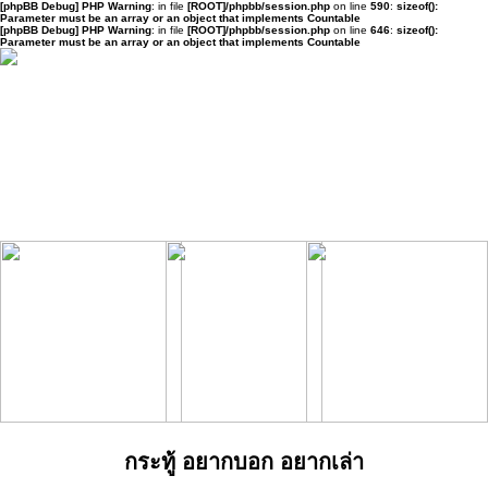
[phpBB Debug] PHP Warning
: in file
[ROOT]/phpbb/session.php
on line
590
:
sizeof():
Parameter must be an array or an object that implements Countable
[phpBB Debug] PHP Warning
: in file
[ROOT]/phpbb/session.php
on line
646
:
sizeof():
Parameter must be an array or an object that implements Countable
กระทู้ อยากบอก อยากเล่า