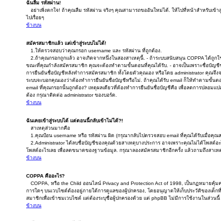
ฉันลืม รหัสผ่าน!
อย่าเพิ่งตกใจ! ถ้าคุณลืม รหัสผ่าน จริงๆ คุณสามารถขออันใหม่ได้. ให้ไปที่หน้าสำหรับเข้า
ไปเรื่อยๆ
ข้างบน
สมัครสมาชิกแล้ว แต่เข้าสู่ระบบไม่ได้!
1.ให้ตรวจสอบว่าคุณกรอก username และ รหัสผ่าน ที่ถูกต้อง.
2.ถ้าคุณกรอกถูกแล้ว อาจเกิดจากหนึ่งในสองสาเหตุนี้. - ถ้าระบบสนับสนุน COPPA ได้ถูกใช้ง
ขณะที่คุณกำลังสมัครสมาชิก คุณจะต้องทำตามขั้นตอนที่คุณได้รับ. - อาจเป็นเพราะชื่อบัญชี
การยืนยันชื่อบัญชีหลังทำการสมัครสมาชิก ทั้งโดยตัวคุณเอง หรือโดย administrator คุณจึงจ
ระบบจะบอกคุณเองว่าต้องทำการยืนยันชื่อบัญชีหรือไม่. ถ้าคุณได้รับ email ก็ให้ทำตามขั้นตอน
email ที่คุณกรอกนั้นถูกต้อง? เหตุผลเดียวที่ต้องทำการยืนยันชื่อบัญชีคือ เพื่อลดการปลอมแปลง
ต้อง กรุณาติดต่อ administrator ของบอร์ด.
ข้างบน
ฉันเคยเข้าสู่ระบบได้ แต่ตอนนี้กลับเข้าไม่ได้?!
สาเหตุส่วนมากคือ
1.คุณป้อน username หรือ รหัสผ่าน ผิด (กรุณากลับไปตรวจสอบ email ที่คุณได้รับเมื่อคุณ
2.Administrator ได้ลบชื่อบัญชีของคุณด้วยสาเหตุบางประการ อาจเพราะคุณไม่ได้โพสต์อะไรเลย
โพสต์อะไรเลย เพื่อลดขนาดของฐานข้อมูล. กรุณาลองสมัครสมาชิกอีกครั้ง แล้วถามถึงสาเหตุ
ข้างบน
COPPA คืออะไร?
COPPA, หรือ the Child ออนไลน์ Privacy and Protection Act of 1998, เป็นกฏหมายคุ้มคร
การใดๆ บนเวบไซต์ต้องอยู่ภายใต้การดูแลของผู้ปกครอง, โดยอนุญาตให้เก็บประวัติของเด็กที
สมาชิกเพื่อเข้าชมเวบไซต์ แต่ต้องระบุชื่อผู้ปกครองด้วย แต่ phpBB ไม่มีการใช้งานในส่วนนี้
ข้างบน