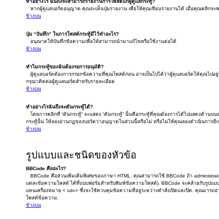
ทำอย่างไร ฉันถึงจะสามารถรายงานการโพสต์แก่ผู้ดูแลกระทู้?
หากผู้ดูแลบอร์ดอนุญาต คุณจะเห็นปุ่มรายงาน เพื่อให้คุณเขียนรายงานได้ เมื่อคุณคลิกจ
ข้างบน
ปุ่ม “บันทึก” ในการโพสต์กระทู้มีไว้ทำอะไร?
อนุณาตให้บันทึกข้อความเพื่อให้สามารถนำมาแก้ไขหรือใช้งานต่อได้
ข้างบน
ทำไมกระทู้ของฉันต้องรอการอนุมัติ?
ผู้ดูแลบอร์ดต้องการกรอกข้อความที่คุณโพสต์ก่อน อาจเป็นไปได้ว่าผู้ดุแลบอร์ดให้คุณไปอยู
กรุณาติดต่อผู้ดูแลบอร์ดสำหรับรายละเอียด
ข้างบน
ทำอย่างไรฉันถึงจะดันกระทู้ได้?
โดยการคลิกที่ “ดันกระทู้” จะแสดง “ดันกระทู้” นั้นคือกระทู้ที่คุณต้องการได้ไปแสดงด้านบ
กระทู้นั้น ให้ลองอ่านกฏของบอร์ดว่าอนุญาตในส่วนนี้หรือไม่ หรือไม่ให้คุณลองดำเนินการอีกค
ข้างบน
รูปแบบและชนิดของหัวข้อ
BBCode คืออะไร?
BBCode คือส่วนเพิ่มเติมพิเศษของภาษา HTML. คุณสามารถใช้ BBCode ถ้า administrato
แต่ละข้อความโพสต์ ได้ที่แบบฟอร์มสำหรับพิมพ์ข้อความโพสต์). BBCode จะคล้ายกับรูปแบบ H
แทนเครื่องหมาย < และ> ซึ่งจะใช้ควบคุมข้อความที่อยู่ระหว่างคำสั่งเปิดและปิด. คุณมารถอ่
โพสต์ข้อความ.
ข้างบน