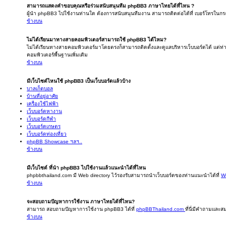
สามารถแสดงคำขอบคุณหรือร่วมสนับสนุนทีม phpBB3 ภาษาไทยได้ที่ไหน ?
ผู้นำ phpBB3 ไปใช้งานท่านใด ต้องการสนับสนุนทีมงาน สามารถติดต่อได้ที่ เบอร์โทรในกระ
ข้างบน
ไม่ได้เรียนมาทางสายคอมพิวเตอร์สามารถใช้ phpBB3 ได้ไหม?
ไม่ได้เรียนทางสายคอมพิวเตอร์มาโดยตรงก็สามารถติดตั้งและดูแลบริหารเว็บบอร์ดได้ แต่
คอมพิวเตอร์พื้นฐานเพิ่มเติม
ข้างบน
มีเว็บไซต์ไหนใช้ phpBB3 เป็นเว็บบอร์ดแล้วบ้าง
บาลเก็ตบอล
บ้านที่อยู่อาศัย
เครื่องใช้ไฟฟ้า
เว็บบอร์ดหางาน
เว็บบอร์ดกีฬา
เว็บบอร์ดเกษตร
เว็บบอร์ดท่องเที่ยว
phpBB Showcase ฯลฯ..
ข้างบน
มีเว็บไซต์ ที่นำ phpBB3 ไปใช้งานแล้วแนะนำได้ที่ไหน
phpbbthailand.com มี Web directory ไว้รองรับสามารถนำเว็บบอร์ดของท่านแนะนำได้ที่
We
ข้างบน
จะสอบถามปัญหาการใช้งาน ภาษาไทยได้ที่ไหน?
สามารถ สอบถามปัญหาการใช้งาน phpBB3 ได้ที่
phpBBThailand.com
ที่นี่มีคำถามและส
ข้างบน