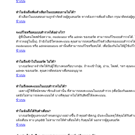
ข้างบน
ทำไมฉันถึงเพิ่มตัวเลือกในแบบสอบถามไม่ได้?
ตัวเลือกในแบบสอบถามถูกจำกัดด้วยผู้ดูแลบอร์ด หากต้องการเพิ่มตัวเลือก กรุณาติดต่อผู้ด
ข้างบน
จะแก้ไขหรือลบแบบสำรวจได้อย่างไร?
ผู้ที่เป็นคนโพสต์ข้อความ, moderator หรือ admin ของบอร์ด สามารถแก้ไขแบบสำรวจได้. ใ
สำรวจอยู่ในนั้น). ถ้ายังไม่มีใครลงคะแนน คุณสามารถลบหรือแก้ไขตัวเลือกของแบบสำรวจได
moderators หรือ administrators เท่านั้นที่สามารถแก้ไขหรือลบได้. เพื่อป้องกันไม่ให้ผู้ใช้
ข้างบน
ทำไมถึงเข้าไปในบอร์ด ไม่ได้?
บางบอร์ดอาจจำกัดให้กับผู้ใช้บางคนหรือบางกลุ่ม. ถ้าจะเข้าไปดู, อ่าน, โพสต์, ฯลฯ คุณจ
admin ของบอร์ด. คุณควรติดต่อเขาเพื่อขออนุญาต
ข้างบน
ทำไมถึงลงคะแนนในแบบสำรวจไม่ได้?
เฉพาะผู้ใช้ที่สมัครสมาชิกแล้วเท่านั้น ที่สามารถลงคะแนนในแบบสำรวจ (เพื่อป้องกันผลคะ
แต่ยังไม่สามารถลงคะแนนได้ บางทีคุณอาจไม่ได้รับสิทธิ์ให้ลงคะแนน.
ข้างบน
ทำไมฉันถึงได้รับคำเตือน?
บางบอร์ดผู้ดูแลระบบกำหนดกฏบางอย่างขึ้น ถ้าคุณทำผิดกฏ มันจะเป็นเหตุให้คุณได้รับคำเต
แจ้งเตือน ทาง phpBB ไม่สามารถให้คำเตือนได้ๆ กับคุณได้ นอกจากผู้ดูแลบอร์ด
ข้างบน