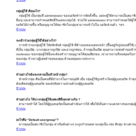
กลุ่มผู้ใช้ คืออะไร?
กลุ่มผู้ใช้ เป็นกลุ่มที่ administrator ของบอร์ดทำการจัดตั้งขึ้น. แต่ละผู้ใช้สามารถเป็นสม
อื่นๆ) และสามารถกำหนดสิทธิ์กับแต่ละกลุ่มได้. ช่วยให้ administrator สามารถกำหนดให้ผ
บอร์ดได้ง่ายขึ้น หรืออนุญาตให้สมาชิกในกลุ่มสามารถเข้าไปใน บอร์ดส่วนตัว, ฯลฯ.
ข้างบน
จะเข้าร่วมกลุ่มผู้ใช้ได้อย่างไร?
การเข้าร่วมกลุ่มผู้ใช้ ให้คลิกลิงค์ กลุ่มผู้ใช้ ที่ด้านบนของแต่ละหน้า (ขึ้นอยู่กับรูปแบบที่ใช้)
ที่เป็น กลุ่มเปิด, บางกลุ่มอาจถูกปิด และอาจถูกซ่อน. ถ้ากลุ่มนั้นเปิด คุณสามารถส่งคำขอเข้าร่ว
moderator ของกลุ่มผู้ใช้นั้นจะต้องทำการอนุญาตให้คุณเสียก่อน, เขาอาจถามถึงเหตุผลในการ
ของกลุ่ม ถ้าเขาปฏิเสธคำขอของคุณ ด้วยเหตุผลบางประการ.
ข้างบน
ทำอย่างไรฉันจะกลายเป็นหัวหน้ากลุ่ม?
หัวหน้ากลุ่ม คือเป็นคนที่มีอำนาจในการอนุมัติ เมื่อ กลุ่มผู้ใช้ถูกสร้างโดยผู้ดูแลบอร์ด ถ้
ต้องติดต่อผู้ดูแลบอร์ด ลองส่งข้อความส่วนตัวถงผู้ดูแลบอร์ด
ข้างบน
ทำอย่างไง ให้บางกลุ่มผู้ใช้แสดงสีที่แตกต่างกัน ?
สามารถทำได้ โดยให้ผู้ดูแลบอร์ดเป็นคนดำเนินการให้ เพื่อให้เห็นความแตกต่างของกลุ่มผู้
ข้างบน
อะไรคือ “Default usergroup”?
หากคุณเป็นสมาชิกในกลุ่ม ค่าเริ่มต้นต่างๆ จะถูกกำหนดตามกลุ่มนั้น เช่น สีกลุ่ม ช่วงค่าของก
ข้างบน