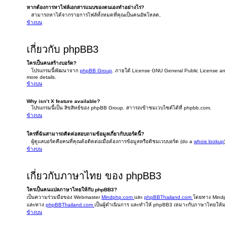
หากต้องการหาไฟล์เอกสารแนบของตนเองทำอย่างไร?
สามารถหาได้จากรายการไฟล์ทั้งหมดที่คุณเป็นคนอัพโหลด,
ข้างบน
เกี่ยวกับ phpBB3
ใครเป็นคนสร้างบอร์ด?
โปรแกรมนี้พัฒนาจาก
phpBB Group
. ภายใต้ License GNU General Public License and 
more details.
ข้างบน
Why isn’t X feature available?
โปรแกรมนี้เป็น ลิขสิทธ์ของ phpBB Group. สาารถเข้าชมเวบไซต์ได้ที่ phpbb.com.
ข้างบน
ใครที่ฉันสามารถติดต่อสอบถามข้อมูลเกี่ยวกับบอร์ดนี้?
ผู้ดูแลบอร์ดคือคนที่คุณต้อติดต่อเมื่อต้องการข้อมูลหรือติชมเวบบอร์ด (do a
whois lookup
ข้างบน
เกี่ยวกับภาษาไทย ของ phpBB3
ใครเป็นคนแปลภาษาไทยให้กับ phpBB3?
เป็นความร่วมมือของ Webmaster
Mindphp.com
และ
phpBBThailand.com
โดยทาง Mindph
และทาง
phpBBThailand.com
เป็นผู้ดำเนินการ และทำให้ phpBB3 เหมาะกับภาษาไทยให้มา
ข้างบน