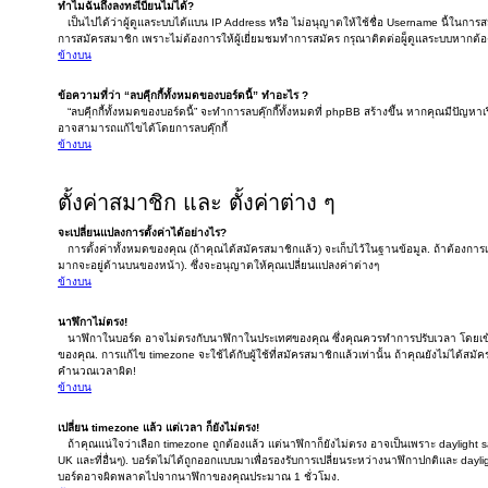
ทำไมฉันถึงลงทะเีบียนไม่ได้?
เป็นไปได้ว่าผู้ดูแลระบบได้แบน IP Address หรือ ไม่อนุญาตให้ใช้ชื่อ Username นี้ในการ
การสมัครสมาชิก เพราะไม่ต้องการให้ผู้เยี่ยมชมทำการสมัคร กรุณาติดต่อผู็ดูแลระบบหากต
ข้างบน
ข้อความที่ว่า “ลบคุีกกี้ทั้งหมดของบอร์ดนี้” ทำอะไร ?
“ลบคุีกกี้ทั้งหมดของบอร์ดนี้” จะทำการลบคุ๊กกี๊ทั้งหมดที่ phpBB สร้างขึ้น หากคุณมีปัญห
อาจสามารถแก้ไขได้โดยการลบคุ๊กกี้
ข้างบน
ตั้งค่าสมาชิก และ ตั้งค่าต่าง ๆ
จะเปลี่ยนแปลงการตั้งค่าได้อย่างไร?
การตั้งค่าทั้งหมดของคุณ (ถ้าคุณได้สมัครสมาชิกแล้ว) จะเก็บไว้ในฐานข้อมูล. ถ้าต้องการเปล
มากจะอยู่ด้านบนของหน้า). ซึ่งจะอนุญาตให้คุณเปลี่ยนแปลงค่าต่างๆ
ข้างบน
นาฬิกาไม่ตรง!
นาฬิกาในบอร์ด อาจไม่ตรงกับนาฬิกาในประเทศของคุณ ซึ่งคุณควรทำการปรับเวลา โดยเข้าไ
ของคุณ. การแก้ไข timezone จะใช้ได้กับผู้ใช้ที่สมัครสมาชิกแล้วเท่านั้น ถ้าคุณยังไม่ได้สม
คำนวณเวลาผิด!
ข้างบน
เปลี่ยน timezone แล้ว แต่เวลา ก็ยังไม่ตรง!
ถ้าคุณแน่ใจว่าเลือก timezone ถูกต้องแล้ว แต่นาฬิกาก็ยังไม่ตรง อาจเป็นเพราะ daylight sav
UK และที่อื่นๆ). บอร์ดไม่ได้ถูกออกแบบมาเพื่อรองรับการเปลี่ยนระหว่างนาฬิกาปกติและ dayli
บอร์ดอาจผิดพลาดไปจากนาฬิกาของคุณประมาณ 1 ชั่วโมง.