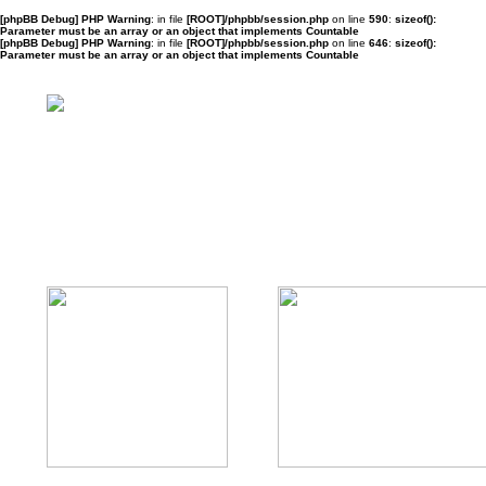
[phpBB Debug] PHP Warning
: in file
[ROOT]/phpbb/session.php
on line
590
:
sizeof():
Parameter must be an array or an object that implements Countable
[phpBB Debug] PHP Warning
: in file
[ROOT]/phpbb/session.php
on line
646
:
sizeof():
Parameter must be an array or an object that implements Countable