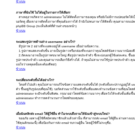
ข้างบน
ภาษาที่ฉันใช้ ไม่ได้อยู่ในรายการให้เลือก!
สาเหตุอาจเกิดจาก administrator ไม่ได้ติดตั้งภาษาของคุณ หรือยังไม่มีการแปลบอร์ดให้
บอร์ดดู เผื่อเขาอาจติดตั้งภาษาที่คุณต้องการได้ ถ้ายังไม่พบภาษาให้ติดตั้ง คุณสามารถแปลด้
phpBB Group (จะเห็นลิงค์ที่ด้านล่างของหน้า)
ข้างบน
จะแสดงรูปภาพด้านล่าง username อย่างไร?
มีรูปภาพ 2 อย่างที่จะแสดงอยู่ใต้ username เมื่ออ่านข้อความ.
1.รูปภาพแสดงระดับขั้น อาจเป็นรูปดาวหรือกล่องที่จะบอกว่าคุณโพสต์ข้อความมากน้อยเพ
2.ถัดลงมาอาจเป็นรูปภาพขนาดใหญ่ คือรูปภาพประจำตัว ซึ่งจะบ่งบอกผู้ใช้แต่ละคน. ขึ้นอยู่
รูปภาพประจำตัว และคุณสามารถเลือกวิธีสร้างได้. ถ้าคุณไม่สามารถใช้รูปภาพประจำตัว คุ
แน่ใจว่าเหตุผลนั้นจะต้องดีพอ!)
ข้างบน
จะเปลี่ยนระดับขั้นได้อย่างไร?
โดยทั่วไปแล้ว คุณไม่สามารถแก้ไขข้อความแสดงระดับขั้นได้ (ระดับขั้นจะปรากฏอยู่ใต้
ตัว ขึ้นอยู่กับรูปแบบที่คุณใช้). บอร์ดส่วนมากใช้ระดับขั้นเพื่อแสดงจำนวนข้อความที่คุณโพส
administrator จะมีระดับขั้นพิเศษ. กรุณาอย่าโพสต์ข้อความมากๆ เพื่อหวังให้ระดับขั้นเพิ่มข
administrator ทำการลดจำนวนการโพสต์ของคุณลง.
ข้างบน
เมื่อฉันคลิกส่ง email ให้ผู้ใช้อื่น ทำไมระบบถึงถามให้ฉันเข้าสู่ระบบใหม่?
ขออภัย เฉพาะผู้ใช้ที่สมัครสมาชิกแล้วแล้วเท่านั้น ที่สามารถส่ง email ให้ผู้อื่น ผ่านทางแ
ใช้คุณลักษณะนี้) เพื่อป้องกันการส่ง email รบกวนผู้อื่น โดยผู้ใช้ที่ไม่ระบุชื่อ.
ข้างบน