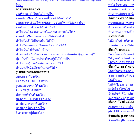
เมื่อฉันคลิกส่ง email ให้ผู้ใช้อื่น ทำไมระบบถึงถามให้ฉันเข้าสู่ระบบ
ทำไมผลลัพธ์ของการ
ใหม่?
ทำไมในขณะทำการค้
การโพสต์ข้อความ
หากต้องการค้นหาส
จะสร้างหัวข้อใหม่ได้อย่างไร?
ต้องการค้นหา บอร์ดห
จะแก้ไขหรือลบข้อความที่โพสต์ได้อย่างไร?
รับข่าวสารหัวข้อแ
จะเพิ่มลายเซ็นต์ให้กับข้อความที่ฉันโพสต์ได้อย่างไร?
ความแตกต่างระหว่
จะสร้างแบบสำรวจได้อย่างไร?
ฉันสามารถเขียนคำล
ทำไมฉันถึงเพิ่มตัวเลือกในแบบสอบถามไม่ได้?
ต้องการลบคำลงท้า
จะแก้ไขหรือลบแบบสำรวจได้อย่างไร?
การแนบไฟล์
ทำไมถึงเข้าไปในบอร์ด ไม่ได้?
ไฟล์อะไรบ้างที่สาม
ทำไมถึงลงคะแนนในแบบสำรวจไม่ได้?
หากต้องการหาไฟล
ทำไมฉันถึงได้รับคำเตือน?
เกี่ยวกับ phpBB3
ทำอย่างไร ฉันถึงจะสามารถรายงานการโพสต์แก่ผู้ดูแลกระทู้?
ใครเป็นคนสร้างบอร
Why isn’t X featur
ปุ่ม “บันทึก” ในการโพสต์กระทู้มีไว้ทำอะไร?
ใครที่ฉันสามารถติด
ทำไมกระทู้ของฉันต้องรอการอนุมัติ?
เกี่ยวกับภาษาไทย
ทำอย่างไรฉันถึงจะดันกระทู้ได้?
ใครเป็นคนแปลภาษ
รูปแบบและชนิดของหัวข้อ
สามารถแสดงคำขอบ
BBCode คืออะไร?
ได้ที่ไหน ?
ใช้ภาษา HTML ได้ไหม?
ไม่ได้เรียนมาทาง
รูปแสดงอารมณ์คืออะไร?
มีเว็บไซต์ไหนใช้ p
จะโพสต์รูปได้ไหม?
มีเว็บไซต์ ที่นำ p
ประกาศทั่วไปคืออะไร?
จะสอบถามปัญหาการ
ข้อความประกาศ คืออะไร?
เกี่ยวกับโมดิไฟด์ 
หัวข้อ ปักหมุด คืออะไร?
AutoMOD คืออะไร
หัวข้อถูกล็อก คืออะไร?
phpBB3 สามารถเชื
ไอคอนกระทู้คืออะไร?
ส่วนเสริม (Extens
ส่วนเสริม (Extensi