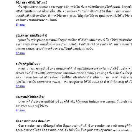
ใช้ภาษา HTML ได้ไหม?
ขึ้นอยู่กับ administrator ว่าจะอนุญาตด้วยหรือไม่ ซึ่งเขามีสิทธิ์ควบคุมได้ทั้งหมด. ถ้าคุ
HTML ได้เพียงบางคำสั่งเท่านั้น. เพื่อ ความปลอดภัย ในการป้องกันผู้ใช้ ที่พยายามรบกวน
แบบหรือสร้างปัญหาอื่นๆ. ถ้าการใช้ภาษา HTML ได้ถูกเปิดใช้งาน คุณสามารถสั่งให้ไม่ใช้
ฟอร์มสำหรับพิมพ์ข้อความโพสต์.
ข้างบน
รูปแสดงอารมณ์คืออะไร?
รูปรอยยิ้ม หรือรูปแสดงอารมณ์ เป็นรูปภาพเล็กๆ ที่ใช้เพื่อแสดงอารมณ์ โดยใช้รหัสพิเศษสั้นๆ
รายการรูปแสดงอารมณ์ทั้งหมดจะอยู่ในแบบฟอร์มสำหรับพิมพ์ข้อความโพสต์. พยายามอย่าใช
และ moderator อาจทำการพิจารณาแก้ไขหรือลบข้อความนั้น
ข้างบน
จะโพสต์รูปได้ไหม?
คุณสามารถแสดงรูปในข้อความของคุณได้. ถ้าคุณไม่พบกล่องสำหรับแนบไฟล์ขึ้นบอร์ด คุณส
server อื่นๆได้ เช่น http://www.some-unknown-place.net/my-picture.gif ซึ่งจะต้องไม่เป็น
จดหมายของ hotmail หรือ yahoo, เว็บที่มีการป้องกันโดยใช้ รหัสผ่าน, ฯลฯ. คุณไม่สามารถเช
(ยกเว้นว่าจะเป็น server สาธารณะ). การแสดงรูปภาพ ให้ใช้ BBCode ด้วยคำสั่ง [img] หรือ
ข้างบน
ประกาศทั่วไปคืออะไร?
ประกาศทั่วไปจะประกอบไปด้วยข้อมูลที่สำคัญที่ผู้ดูแลบอร์ดต้องการจะบอกคุณ มันจะปราก
ควบคุมของแต่ละผู้ใช้งาน
ข้างบน
ข้อความประกาศ คืออะไร?
ข้อความประกาศ จะมีข้อมูลสำคัญ ที่คุณควรอ่านทันที. ข้อความประกาศ จะปรากฏอยู่ที่ด้าน
คุณจะสามารถโพสต์ข้อความประกาศได้หรือไม่นั้น ขึ้นอยู่กับการอนุญาตของ administrator.