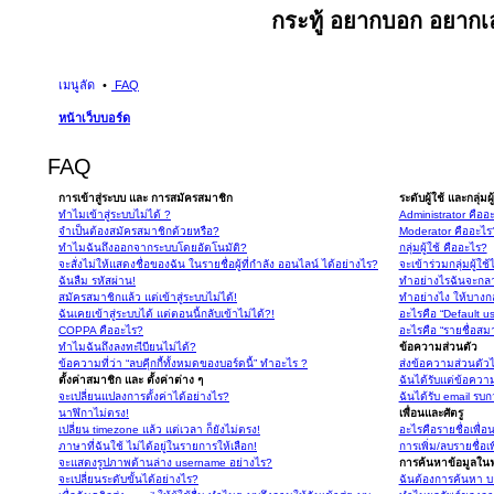
กระทู้ อยากบอก อยากเล
เมนูลัด
FAQ
หน้าเว็บบอร์ด
FAQ
การเข้าสู่ระบบ และ การสมัครสมาชิก
ระดับผู้ใช้ และกลุ่มผู
ทำไมเข้าสู่ระบบไม่ได้ ?
Administrator คืออ
จำเป็นต้องสมัครสมาชิกด้วยหรือ?
Moderator คืออะไร
ทำไมฉันถึงออกจากระบบโดยอัตโนมัติ?
กลุ่มผู้ใช้ คืออะไร?
จะสั่งไม่ให้แสดงชื่อของฉัน ในรายชื่อผู้ที่กำลัง ออนไลน์ ได้อย่างไร?
จะเข้าร่วมกลุ่มผู้ใช
ฉันลืม รหัสผ่าน!
ทำอย่างไรฉันจะกลา
สมัครสมาชิกแล้ว แต่เข้าสู่ระบบไม่ได้!
ทำอย่างไง ให้บางกลุ
ฉันเคยเข้าสู่ระบบได้ แต่ตอนนี้กลับเข้าไม่ได้?!
อะไรคือ “Default u
COPPA คืออะไร?
อะไรคือ “รายชื่อสม
ทำไมฉันถึงลงทะเีบียนไม่ได้?
ข้อความส่วนตัว
ข้อความที่ว่า “ลบคุีกกี้ทั้งหมดของบอร์ดนี้” ทำอะไร ?
ส่งข้อความส่วนตัวไม
ตั้งค่าสมาชิก และ ตั้งค่าต่าง ๆ
ฉันได้รับแต่ข้อความ
จะเปลี่ยนแปลงการตั้งค่าได้อย่างไร?
ฉันได้รับ email รบก
นาฬิกาไม่ตรง!
เพื่อนและศัตรู
เปลี่ยน timezone แล้ว แต่เวลา ก็ยังไม่ตรง!
อะไรคือรายชื่อเพื่
ภาษาที่ฉันใช้ ไม่ได้อยู่ในรายการให้เลือก!
การเพิ่ม/ลบรายชื่อเ
จะแสดงรูปภาพด้านล่าง username อย่างไร?
การค้นหาข้อมูลในฟ
จะเปลี่ยนระดับขั้นได้อย่างไร?
ฉันต้องการค้นหา บอ