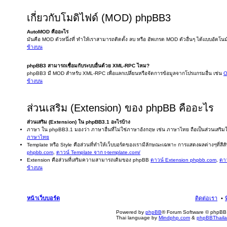
เกี่ยวกับโมดิไฟด์ (MOD) phpBB3
AutoMOD คืออะไร
มันคือ MOD ตัวหนึ่งที่ ทำให้เราสามารถติดตั้ง ลบ หรือ อัพเกรด MOD ตัวอื่นๆ ได้แบบอัตโนม
ข้างบน
phpBB3 สามารถเชื่อมกับระบบอื่นด้วย XML-RPC ไหม?
phpBB3 มี MOD สำหรับ XML-RPC เพื่อแลกเปลี่ยนหรือจัดการข้อมูลจากโปรแกรมอื่น เช่น
O
ข้างบน
ส่วนเสริม (Extension) ของ phpBB คืออะไร
ส่วนเสริม (Extension) ใน phpBB3.1 อะไรบ้าง
ภาษา ใน phpBB3.1 มองว่า ภาษาอื่นที่ไม่ใช่ภาษาอังกฤษ เช่น ภาษาไทย ถือเป็นส่วนเสร
ภาษาไทย
Template หรือ Style คือส่วนที่ทำให้เว็บบอร์ดของเรามีลักษณะเฉพาะ การแสดงผลต่างๆที่สีสัน
phpbb.com
,
ดาวน์ Template จาก t-template.com/
Extension คือส่วนที่เสริมความสามารถเดิมของ phpBB
ดาวน์ Extension phpbb.com
,
ดาว
ข้างบน
หน้าเว็บบอร์ด
ติดต่อเรา
Powered by
phpBB
® Forum Software © phpBB 
Thai language by
Mindphp.com
&
phpBBThail