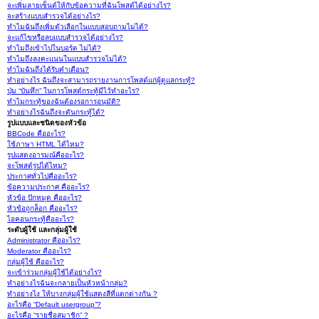
จะเพิ่มลายเซ็นต์ให้กับข้อความที่ฉันโพสต์ได้อย่างไร?
จะสร้างแบบสำรวจได้อย่างไร?
ทำไมฉันถึงเพิ่มตัวเลือกในแบบสอบถามไม่ได้?
จะแก้ไขหรือลบแบบสำรวจได้อย่างไร?
ทำไมถึงเข้าไปในบอร์ด ไม่ได้?
ทำไมถึงลงคะแนนในแบบสำรวจไม่ได้?
ทำไมฉันถึงได้รับคำเตือน?
ทำอย่างไร ฉันถึงจะสามารถรายงานการโพสต์แก่ผู้ดูแลกระทู้?
ปุ่ม “บันทึก” ในการโพสต์กระทู้มีไว้ทำอะไร?
ทำไมกระทู้ของฉันต้องรอการอนุมัติ?
ทำอย่างไรฉันถึงจะดันกระทู้ได้?
รูปแบบและชนิดของหัวข้อ
BBCode คืออะไร?
ใช้ภาษา HTML ได้ไหม?
รูปแสดงอารมณ์คืออะไร?
จะโพสต์รูปได้ไหม?
ประกาศทั่วไปคืออะไร?
ข้อความประกาศ คืออะไร?
หัวข้อ ปักหมุด คืออะไร?
หัวข้อถูกล็อก คืออะไร?
ไอคอนกระทู้คืออะไร?
ระดับผู้ใช้ และกลุ่มผู้ใช้
Administrator คืออะไร?
Moderator คืออะไร?
กลุ่มผู้ใช้ คืออะไร?
จะเข้าร่วมกลุ่มผู้ใช้ได้อย่างไร?
ทำอย่างไรฉันจะกลายเป็นหัวหน้ากลุ่ม?
ทำอย่างไง ให้บางกลุ่มผู้ใช้แสดงสีที่แตกต่างกัน ?
อะไรคือ “Default usergroup”?
อะไรคือ “รายชื่อสมาชิก” ?