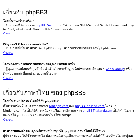
เกี่ยวกับ phpBB3
ใครเป็นคนสร้างบอร์ด?
โปรแกรมนี้พัฒนาจาก
phpBB Group
. ภายใต้ License GNU General Public License and may
be freely distributed. See the link for more details.
ข้างบน
Why isn’t X feature available?
โปรแกรมนี้เป็น ลิขสิทธ์ของ phpBB Group. สาารถเข้าชมเวบไซต์ได้ที่ phpbb.com.
ข้างบน
ใครที่ฉันสามารถติดต่อสอบถามข้อมูลเกี่ยวกับบอร์ดนี้?
ผู้ดูแลบอร์ดคือคนที่คุณต้อติดต่อเมื่อต้องการข้อมูลหรือติชมเวบบอร์ด (do a
whois lookup
) หรือ
ติดต่อจากกลุ่มที่คุณนำเวบบอร์ดนี้ไปวาง
ข้างบน
เกี่ยวกับภาษาไทย ของ phpBB3
ใครเป็นคนแปลภาษาไทยให้กับ phpBB3?
เป็นความร่วมมือของ Webmaster
Mindphp.com
และ
phpBBThailand.com
โดยทาง
Mindphp.com ได้เป็นผู้ให้การสนับสนุนเรื่องการเงิน และทาง
phpBBThailand.com
เป็นผู้ดำเนินการ
และทำให้ phpBB3 เหมาะกับภาษาไทยให้มากที่สุด
ข้างบน
สามารถแสดงคำขอบคุณหรือร่วมสนับสนุนทีม phpBB3 ภาษาไทยได้ที่ไหน ?
ผู้นำ phpBB3 ไปใช้งานท่านใด ต้องการสนับสนุนทีมงาน สามารถติดต่อได้ที่ เบอร์โทรในกระทู้ของ