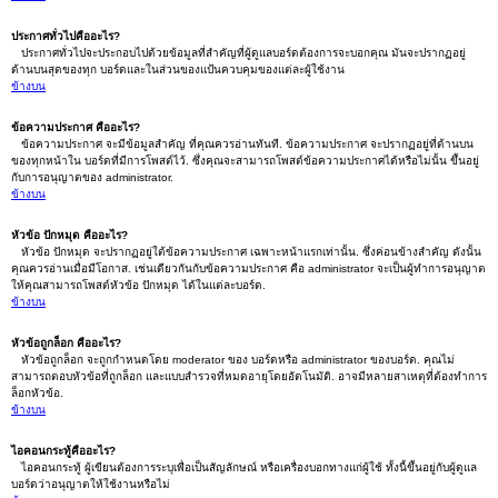
ประกาศทั่วไปคืออะไร?
ประกาศทั่วไปจะประกอบไปด้วยข้อมูลที่สำคัญที่ผู้ดูแลบอร์ดต้องการจะบอกคุณ มันจะปรากฏอยู่
ด้านบนสุดของทุก บอร์ดและในส่วนของแป้นควบคุมของแต่ละผู้ใช้งาน
ข้างบน
ข้อความประกาศ คืออะไร?
ข้อความประกาศ จะมีข้อมูลสำคัญ ที่คุณควรอ่านทันที. ข้อความประกาศ จะปรากฏอยู่ที่ด้านบน
ของทุกหน้าใน บอร์ดที่มีการโพสต์ไว้. ซึ่งคุณจะสามารถโพสต์ข้อความประกาศได้หรือไม่นั้น ขึ้นอยู่
กับการอนุญาตของ administrator.
ข้างบน
หัวข้อ ปักหมุด คืออะไร?
หัวข้อ ปักหมุด จะปรากฏอยู่ใต้ข้อความประกาศ เฉพาะหน้าแรกเท่านั้น. ซึ่งค่อนข้างสำคัญ ดังนั้น
คุณควรอ่านเมื่อมีโอกาส. เช่นเดียวกันกับข้อความประกาศ คือ administrator จะเป็นผู้ทำการอนุญาต
ให้คุณสามารถโพสต์หัวข้อ ปักหมุด ได้ในแต่ละบอร์ด.
ข้างบน
หัวข้อถูกล็อก คืออะไร?
หัวข้อถูกล็อก จะถูกกำหนดโดย moderator ของ บอร์ดหรือ administrator ของบอร์ด. คุณไม่
สามารถตอบหัวข้อที่ถูกล็อก และแบบสำรวจที่หมดอายุโดยอัตโนมัติ. อาจมีหลายสาเหตุที่ต้องทำการ
ล็อกหัวข้อ.
ข้างบน
ไอคอนกระทู้คืออะไร?
ไอคอนกระทู้ ผู้เขียนต้องการระบุเพื่อเป็นสัญลักษณ์ หรือเครื่องบอกทางแก่ผู้ใช้ ทั้งนี้ขึ้นอยู่กับผู้ดูแล
บอร์ดว่าอนุญาตให้ใช้งานหรือไม่