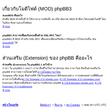
เกี่ยวกับโมดิไฟด์ (MOD) phpBB3
AutoMOD คืออะไร
มันคือ MOD ตัวหนึ่งที่ ทำให้เราสามารถติดตั้ง ลบ หรือ อัพเกรด MOD ตัวอื่นๆ ได้แบบอัตโนมัตื โดย
ไม่ต้อง ค้นหาและแก้ไฟล์เอง
ข้างบน
phpBB3 สามารถเชื่อมกับระบบอื่นด้วย XML-RPC ไหม?
phpBB3 มี MOD สำหรับ XML-RPC เพื่อแลกเปลี่ยนหรือจัดการข้อมูลจากโปรแกรมอื่น เช่น
OpenERP
ได้
ข้างบน
ส่วนเสริม (Extension) ของ phpBB คืออะไร
ส่วนเสริม (Extension) ใน phpBB3.1 อะไรบ้าง
ภาษา ใน phpBB3.1 มองว่า ภาษาอื่นที่ไม่ใช่ภาษาอังกฤษ เช่น ภาษาไทย ถือเป็นส่วนเสริมใน
phpBB สามารถดาวน์โหลดได้ที่
ดาวน์โหลดภาษาไทย
Template หรือ Style คือส่วนที่ทำให้เว็บบอร์ดของเรามีลักษณะเฉพาะ การแสดงผลต่างๆที่สีสันแต่
ต่างจากเว็บอื่นอื่นๆ
ดาวน์ Template จาก phpbb.com
,
ดาวน์ Template จาก t-template.com/
Extension คือส่วนที่เสริมความสามารถเดิมของ phpBB
ดาวน์ Extension phpbb.com
,
ดาวน์
Extension จาก buildinstore
ข้างบน
หน้าเว็บบอร์ด
ติดต่อเรา
ทีมงาน
ลบ Cookies
เขตเวลา UTC UTC