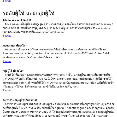
ข้างบน
ระดับผู้ใช้ และกลุ่มผู้ใช้
Administrator คืออะไร?
Administrator เป็นผู้ที่มีระดับสูงสุด ที่สามารถควบคุมบอร์ดทั้งหมด สามารถควบคุมการทำงานทุก
อย่างของบอร์ด รวมทั้งการอนุญาตต่างๆ, การหวงห้ามผู้ใช้, การสร้างกลุ่มผู้ใช้ หรือ moderators,
ฯลฯ และยังมีสิทธิ์ของการเป็น moderator ในทุก forum.
ข้างบน
Moderator คืออะไร?
Moderator เป็นบุคคล (หรือกลุ่มของบุคคล) ที่มีหน้าที่ตรวจสอบ บอร์ดสามารถแก้ไขหรือลบ
ข้อความ และสามารถล็อก, ปลดล็อก, ย้าย, ลบ และแยกหัวข้อใน บอร์ดที่ได้รับหน้าที่. โดยทั่วไป
moderator จะทำการป้องกันการโพสต์ข้อความก่อกวน.
ข้างบน
กลุ่มผู้ใช้ คืออะไร?
กลุ่มผู้ใช้ เป็นกลุ่มที่ administrator ของบอร์ดทำการจัดตั้งขึ้น. แต่ละผู้ใช้สามารถเป็นสมาชิกใน
หลายๆกลุ่มพร้อมกัน (ซึ่งแตกต่างจากบอร์ดอื่นๆ) และสามารถกำหนดสิทธิ์กับแต่ละกลุ่มได้. ช่วยให้
administrator สามารถกำหนดให้ผู้ใช้หลายๆคนสามารถเป็น moderators ของแต่ละ บอร์ดได้ง่ายขึ้น
หรืออนุญาตให้สมาชิกในกลุ่มสามารถเข้าไปใน บอร์ดส่วนตัว, ฯลฯ.
ข้างบน
จะเข้าร่วมกลุ่มผู้ใช้ได้อย่างไร?
การเข้าร่วมกลุ่มผู้ใช้ ให้คลิกลิงค์ กลุ่มผู้ใช้ ที่ด้านบนของแต่ละหน้า (ขึ้นอยู่กับรูปแบบที่ใช้) แล้วคุณ
จะเห็นกลุ่มที่มีทั้งหมด. อาจไม่ใช่ทุกกลุ่มที่เป็น กลุ่มเปิด, บางกลุ่มอาจถูกปิด และอาจถูกซ่อน. ถ้ากลุ่ม
นั้นเปิด คุณสามารถส่งคำขอเข้าร่วมกลุ่มได้ โดยคลิกที่ปุ่มเข้าร่วมกลุ่ม. moderator ของกลุ่มผู้ใช้นั้น
จะต้องทำการอนุญาตให้คุณเสียก่อน, เขาอาจถามถึงเหตุผลในการเข้าร่วมกลุ่มผู้ใช้. กรุณาอย่า