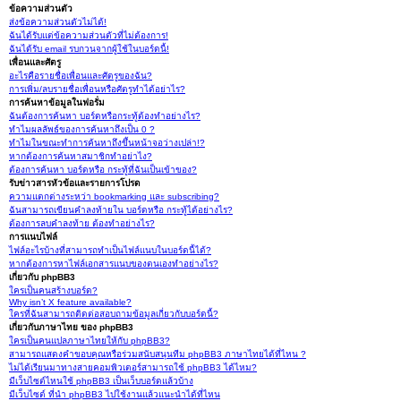
ข้อความส่วนตัว
ส่งข้อความส่วนตัวไม่ได้!
ฉันได้รับแต่ข้อความส่วนตัวที่ไม่ต้องการ!
ฉันได้รับ email รบกวนจากผู้ใช้ในบอร์ดนี้!
เพื่อนและศัตรู
อะไรคือรายชื่อเพื่อนและศัตรูของฉัน?
การเพิ่ม/ลบรายชื่อเพื่อนหรือศัตรูทำได้อย่าไร?
การค้นหาข้อมูลในฟอรั่ม
ฉันต้องการค้นหา บอร์ดหรือกระทู้ต้องทำอย่างไร?
ทำไมผลลัพธ์ของการค้นหาถึงเป็น 0 ?
ทำไมในขณะทำการค้นหาถึงขึ้นหน้าจอว่างเปล่า!?
หากต้องการค้นหาสมาชิกทำอย่าไง?
ต้องการค้นหา บอร์ดหรือ กระทู้ที่ฉันเป็นเข้าของ?
รับข่าวสารหัวข้อและรายการโปรด
ความแตกต่างระหว่า bookmarking และ subscribing?
ฉันสามารถเขียนคำลงท้ายใน บอร์ดหรือ กระทู้ได้อย่างไร?
ต้องการลบคำลงท้าย ต้องทำอย่างไร?
การแนบไฟล์
ไฟล์อะไรบ้างที่สามารถทำเป็นไฟล์แนบในบอร์ดนี้ได้?
หากต้องการหาไฟล์เอกสารแนบของตนเองทำอย่างไร?
เกี่ยวกับ phpBB3
ใครเป็นคนสร้างบอร์ด?
Why isn’t X feature available?
ใครที่ฉันสามารถติดต่อสอบถามข้อมูลเกี่ยวกับบอร์ดนี้?
เกี่ยวกับภาษาไทย ของ phpBB3
ใครเป็นคนแปลภาษาไทยให้กับ phpBB3?
สามารถแสดงคำขอบคุณหรือร่วมสนับสนุนทีม phpBB3 ภาษาไทยได้ที่ไหน ?
ไม่ได้เรียนมาทางสายคอมพิวเตอร์สามารถใช้ phpBB3 ได้ไหม?
มีเว็บไซต์ไหนใช้ phpBB3 เป็นเว็บบอร์ดแล้วบ้าง
มีเว็บไซต์ ที่นำ phpBB3 ไปใช้งานแล้วแนะนำได้ที่ไหน