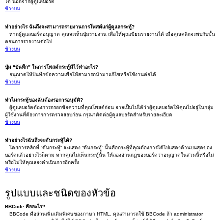
ได้ นอกจากผู้ดูแลบอร์ด
ข้างบน
ทำอย่างไร ฉันถึงจะสามารถรายงานการโพสต์แก่ผู้ดูแลกระทู้?
หากผู้ดูแลบอร์ดอนุญาต คุณจะเห็นปุ่มรายงาน เพื่อให้คุณเขียนรายงานได้ เมื่อคุณคลิกจะพบกับขั้น
ตอนการรายงานต่อไป
ข้างบน
ปุ่ม “บันทึก” ในการโพสต์กระทู้มีไว้ทำอะไร?
อนุณาตให้บันทึกข้อความเพื่อให้สามารถนำมาแก้ไขหรือใช้งานต่อได้
ข้างบน
ทำไมกระทู้ของฉันต้องรอการอนุมัติ?
ผู้ดูแลบอร์ดต้องการกรอกข้อความที่คุณโพสต์ก่อน อาจเป็นไปได้ว่าผู้ดุแลบอร์ดให้คุณไปอยู่ในกลุ่ม
ผู้ใช้งานที่ต้องการการตรวจสอบก่อน กรุณาติดต่อผู้ดูแลบอร์ดสำหรับรายละเอียด
ข้างบน
ทำอย่างไรฉันถึงจะดันกระทู้ได้?
โดยการคลิกที่ “ดันกระทู้” จะแสดง “ดันกระทู้” นั้นคือกระทู้ที่คุณต้องการได้ไปแสดงด้านบนสุดของ
บอร์ดแล้วอย่างไรก็ตาม หากคุณไม่เห็นกระทู้นั้น ให้ลองอ่านกฏของบอร์ดว่าอนุญาตในส่วนนี้หรือไม่
หรือไม่ให้คุณลองดำเนินการอีกครั้ง
ข้างบน
รูปแบบและชนิดของหัวข้อ
BBCode คืออะไร?
BBCode คือส่วนเพิ่มเติมพิเศษของภาษา HTML. คุณสามารถใช้ BBCode ถ้า administrator