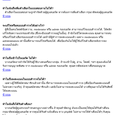
ทำไมฉันถึงเพิ่มตัวเลือกในแบบสอบถามไม่ได้?
ตัวเลือกในแบบสอบถามถูกจำกัดด้วยผู้ดูแลบอร์ด หากต้องการเพิ่มตัวเลือก กรุณาติดต่อผู้ดูแลบอร์ด
ข้างบน
จะแก้ไขหรือลบแบบสำรวจได้อย่างไร?
ผู้ที่เป็นคนโพสต์ข้อความ, moderator หรือ admin ของบอร์ด สามารถแก้ไขแบบสำรวจได้. ให้คลิก
แก้ไขข้อความแรกของหัวข้อ (ซึ่งจะมีแบบสำรวจอยู่ในนั้น). ถ้ายังไม่มีใครลงคะแนน คุณสามารถลบ
หรือแก้ไขตัวเลือกของแบบสำรวจได้ แต่ถ้ามีผู้ทำการลงคะแนนแล้ว เฉพาะ moderators หรือ
administrators เท่านั้นที่สามารถแก้ไขหรือลบได้. เพื่อป้องกันไม่ให้ผู้ใช้แก้ไขตัวเลือกหลังจากลง
คะแนนไปแล้ว
ข้างบน
ทำไมถึงเข้าไปในบอร์ด ไม่ได้?
บางบอร์ดอาจจำกัดให้กับผู้ใช้บางคนหรือบางกลุ่ม. ถ้าจะเข้าไปดู, อ่าน, โพสต์, ฯลฯ คุณจะต้องได้
รับการอนุญาตพิเศษ จาก moderator หรือ admin ของบอร์ด. คุณควรติดต่อเขาเพื่อขออนุญาต
ข้างบน
ทำไมถึงลงคะแนนในแบบสำรวจไม่ได้?
เฉพาะผู้ใช้ที่สมัครสมาชิกแล้วเท่านั้น ที่สามารถลงคะแนนในแบบสำรวจ (เพื่อป้องกันผลคะแนนที่
ไม่ตรงความจริง). ถ้าคุณสมัครสมาชิกแล้ว แต่ยังไม่สามารถลงคะแนนได้ บางทีคุณอาจไม่ได้รับสิทธิ์
ให้ลงคะแนน.
ข้างบน
ทำไมฉันถึงได้รับคำเตือน?
บางบอร์ดผู้ดูแลระบบกำหนดกฏบางอย่างขึ้น ถ้าคุณทำผิดกฏ มันจะเป็นเหตุให้คุณได้รับคำเตือน
กรุณาติดต่อผู้ดูแลบอร์ด หากคุณได้รับคำแจ้งเตือน ทาง phpBB ไม่สามารถให้คำเตือนได้ๆ กับคุณ