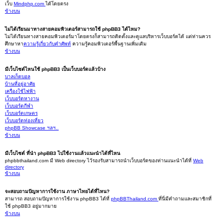
เว็บ
Mindphp.com
ได้โดยตรง
ข้างบน
ไม่ได้เรียนมาทางสายคอมพิวเตอร์สามารถใช้ phpBB3 ได้ไหม?
ไม่ได้เรียนทางสายคอมพิวเตอร์มาโดยตรงก็สามารถติดตั้งและดูแลบริหารเว็บบอร์ดได้ แต่ท่านควร
ศึกษาหา
ความรู้เกี่ยวกับคำศัพท์
ความรู้คอมพิวเตอร์พื้นฐานเพิ่มเติม
ข้างบน
มีเว็บไซต์ไหนใช้ phpBB3 เป็นเว็บบอร์ดแล้วบ้าง
บาลเก็ตบอล
บ้านที่อยู่อาศัย
เครื่องใช้ไฟฟ้า
เว็บบอร์ดหางาน
เว็บบอร์ดกีฬา
เว็บบอร์ดเกษตร
เว็บบอร์ดท่องเที่ยว
phpBB Showcase ฯลฯ..
ข้างบน
มีเว็บไซต์ ที่นำ phpBB3 ไปใช้งานแล้วแนะนำได้ที่ไหน
phpbbthailand.com มี Web directory ไว้รองรับสามารถนำเว็บบอร์ดของท่านแนะนำได้ที่
Web
directory
ข้างบน
จะสอบถามปัญหาการใช้งาน ภาษาไทยได้ที่ไหน?
สามารถ สอบถามปัญหาการใช้งาน phpBB3 ได้ที่
phpBBThailand.com
ที่นี่มีคำถามและสมาชิกที่
ใช้ phpBB3 อยู่มากมาย
ข้างบน