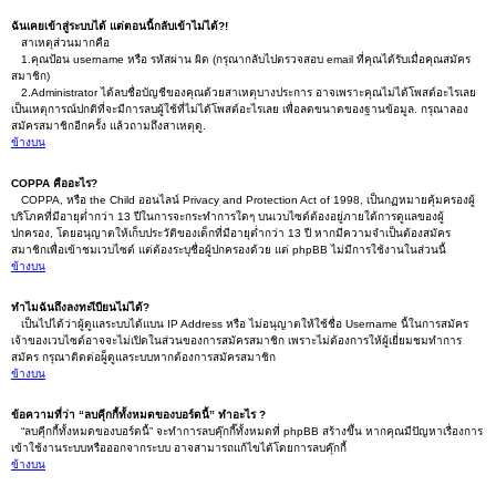
ฉันเคยเข้าสู่ระบบได้ แต่ตอนนี้กลับเข้าไม่ได้?!
สาเหตุส่วนมากคือ
1.คุณป้อน username หรือ รหัสผ่าน ผิด (กรุณากลับไปตรวจสอบ email ที่คุณได้รับเมื่อคุณสมัคร
สมาชิก)
2.Administrator ได้ลบชื่อบัญชีของคุณด้วยสาเหตุบางประการ อาจเพราะคุณไม่ได้โพสต์อะไรเลย
เป็นเหตุการณ์ปกติที่จะมีการลบผู้ใช้ที่ไม่ได้โพสต์อะไรเลย เพื่อลดขนาดของฐานข้อมูล. กรุณาลอง
สมัครสมาชิกอีกครั้ง แล้วถามถึงสาเหตุดู.
ข้างบน
COPPA คืออะไร?
COPPA, หรือ the Child ออนไลน์ Privacy and Protection Act of 1998, เป็นกฏหมายคุ้มครองผู้
บริโภคที่มีอายุต่ำกว่า 13 ปีในการจะกระทำการใดๆ บนเวบไซต์ต้องอยู่ภายใต้การดูแลของผู้
ปกครอง, โดยอนุญาตให้เก็บประวัติของเด็กที่มีอายุต่ำกว่า 13 ปี หากมีความจำเป็นต้องสมัคร
สมาชิกเพื่อเข้าชมเวบไซต์ แต่ต้องระบุชื่อผู้ปกครองด้วย แต่ phpBB ไม่มีการใช้งานในส่วนนี้
ข้างบน
ทำไมฉันถึงลงทะเีบียนไม่ได้?
เป็นไปได้ว่าผู้ดูแลระบบได้แบน IP Address หรือ ไม่อนุญาตให้ใช้ชื่อ Username นี้ในการสมัคร
เจ้าของเวบไซต์อาจจะไม่เปิดในส่วนของการสมัครสมาชิก เพราะไม่ต้องการให้ผู้เยี่ยมชมทำการ
สมัคร กรุณาติดต่อผู็ดูแลระบบหากต้องการสมัครสมาชิก
ข้างบน
ข้อความที่ว่า “ลบคุีกกี้ทั้งหมดของบอร์ดนี้” ทำอะไร ?
“ลบคุีกกี้ทั้งหมดของบอร์ดนี้” จะทำการลบคุ๊กกี๊ทั้งหมดที่ phpBB สร้างขึ้น หากคุณมีปัญหาเรื่องการ
เข้าใช้งานระบบหรือออกจากระบบ อาจสามารถแก้ไขได้โดยการลบคุ๊กกี้
ข้างบน