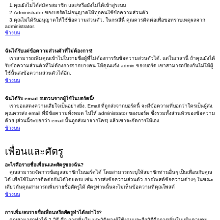
1.คุณยังไม่ได้สมัครสมาชิก และ/หรือยังไม่ได้เข้าสู่ระบบ
2.Administrator ของบอร์ดไม่อนุญาตให้ทุกคนใช้ข้อความส่วนตัว
3.คุณไม่ได้รับอนุญาตให้ใช้ข้อความส่วนตัว. ในกรณีนี้ คุณควรติดต่อเพื่อขอทราบเหตุผลจาก
administrator.
ข้างบน
ฉันได้รับแต่ข้อความส่วนตัวที่ไม่ต้องการ!
เราสามารถเพิ่มคุณเข้าไปในรายชื่อผู้ที่ไม่ต้องการรับข้อความส่วนตัวได้. แต่ในเวลานี้ ถ้าคุณยังได้
รับข้อความส่วนตัวที่ไม่ต้องการจากบางคน ให้คุณแจ้ง admin ของบอร์ด เขาสามารถป้องกันไม่ให้ผู้
ใช้นั้นส่งข้อความส่วนตัวได้อีก.
ข้างบน
ฉันได้รับ email รบกวนจากผู้ใช้ในบอร์ดนี้!
เราขอแสดงความเสียใจเป็นอย่างยิ่ง. Email ที่ถูกส่งจากบอร์ดนี้ จะมีข้อความที่บอกว่าใครเป็นผู้ส่ง.
คุณควรส่ง email ที่มีข้อความทั้งหมด ไปให้ administrator ของบอร์ด ซึ่งรวมทั้งส่วนหัวของข้อความ
ด้วย (ส่วนนี้จะบอกว่า email นั้นถูกส่งมาจากใคร) แล้วเขาจะจัดการให้เอง.
ข้างบน
เพื่อนและศัตรู
อะไรคือรายชื่อเพื่อนและศัตรูของฉัน?
คุณสามารถจัดการข้อมูลสมาชิกในบอร์ดได้ โดยสามารถระบุให้สมาชิกท่านอื่นๆ เป็นเพื่อนกับคุณ
ได้ เพื่อใช้ในการติดต่อกันได้โดยตรง เช่น การส่งข้อความส่วนตัว การโพสต์ข้อความต่างๆ ในขณะ
เดียวกันคุณสามารถเพิ่มรายชื่อศัตรูได้ ศัตรูท่านนั้นจะไม่เห็นข้อความที่คุณโพสต์
ข้างบน
การเพิ่ม/ลบรายชื่อเพื่อนหรือศัตรูทำได้อย่าไร?
คุณสามารถทำได้ 2 วิธี คือ การเพิ่มใน ประวัติของผู้ใช้งานและอีกวิธีคือการเพิ่มในแป้นควบคุม