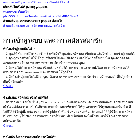
จะสอบถามปัญหาการใช้งาน ภาษาไทยได้ที่ไหน?
เกี่ยวกับโมดิไฟด์ (MOD) phpBB3
AutoMOD คืออะไร
phpBB3 สามารถเชื่อมกับระบบอื่นด้วย XML-RPC ไหม?
ส่วนเสริม (Extension) ของ phpBB คืออะไร
ส่วนเสริม (Extension) ใน phpBB3.1 อะไรบ้าง
การเข้าสู่ระบบ และ การสมัครสมาชิก
ทำไมเข้าสู่ระบบไม่ได้ ?
1.คุณได้ทำการสมัครสมาชิกแล้วหรือยัง? คุณต้องสมัครสมาชิกก่อน แล้วจึงสามารถเข้าสู่ระบบได้.
2.คุณถูกหวงห้ามไม่ให้เข้าสู่บอร์ดหรือไม่(จะมีข้อความบอกไว้)? ถ้าเป็นเช่นนั้น คุณควรติดต่อ
webmaster หรือ administrator ของบอร์ด เพื่อขอทราบเหตุผล.
3.ถ้าคุณได้ทำการสมัครสมาชิกแล้ว และไม่ได้ถูกหวงห้าม และคุณยังไม่สามารถเข้าสู่ระบบได้
กรุณาตรวจสอบ username และ รหัสผ่าน ให้ถูกต้อง.
4.ถ้ายังเข้าสู่ระบบไม่ได้อีก กรุณาติดต่อ administrator ของบอร์ด ว่าอาจมีการตั้งค่าที่ไม่ถูกต้อง
เกิดขึ้นในบอร์ด.
ข้างบน
จำเป็นต้องสมัครสมาชิกด้วยหรือ?
บางทีอาจไม่จำเป็น ขึ้นอยู่กับ administrator ของบอร์ดจะกำหนดไว้ว่า คุณต้องสมัครสมาชิกก่อน
เพื่อโพสต์ข้อความ อย่างไรก็ตาม การสมัครสมาชิกจะทำให้คุณสามารถใช้คุณลักษณะเพิ่มเติม ที่
ไม่มีให้ใช้ในผู้เยี่ยมชม เช่น การใช้รูปประจำตัว, ข้อความส่วนตัว, ส่ง email ให้ผู้ใช้อื่น, การสมัคร
เข้าร่วมกลุ่มผู้ใช้ ฯลฯ.การสมัครสมาชิกใช้เวลาเพียงเล็กน้อย ดังนั้นจึงแนะนำให้คุณควรทำการ
สมัครสมาชิก.
ข้างบน
ทำไมฉันถึงออกจากระบบโดยอัตโนมัติ?