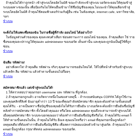
ถ้าคุณไม่ได้กาถูกหน้า เข้าสู่ระบบโดยอัตโนมัติ ขณะกำลังจะเข้าสู่ระบบ บอร์ดจะยอมให้คุณเข้าสู่
ระบบเฉพาะขณะนั้น เพื่อป้องกันไม่ให้คนอื่นเข้ามาใช้ชื่อบัญชีของคุณ.ไม่แนะนำให้คุณเลือกเข้าสู่
ระบบโดยอัตโนมัติ ถ้าคุณใช้คอมพิวเตอร์ร่วมกับผู้อื่น เช่น ในห้องสมุด, internet cafe, มหาวิทยาลัย,
ฯลฯ
ข้างบน
จะสั่งไม่ให้แสดงชื่อของฉัน ในรายชื่อผู้ที่กำลัง ออนไลน์ ได้อย่างไร?
ในข้อมูลส่วนตัวของคุณ คุณจะพบตัวเลือก ซ่อนสถานะการ ออนไลน์ ของคุณ. ถ้าคุณเลือก ใช่ ราย
ชื่อของคุณจะปรากฏให้คุณและ administrator ของบอร์ด เห็นเท่านั้น และคุณจะถูกนับเป็นผู้ใช้ที่ถูก
ซ่อน.
ข้างบน
ฉันลืม รหัสผ่าน!
อย่าเพิ่งตกใจ! ถ้าคุณลืม รหัสผ่าน จริงๆ คุณสามารถขออันใหม่ได้. ให้ไปที่หน้าสำหรับเข้าสู่ระบบ
แล้วคลิก ลืม รหัสผ่าน แล้วทำตามขั้นตอนไปเรื่อยๆ
ข้างบน
สมัครสมาชิกแล้ว แต่เข้าสู่ระบบไม่ได้!
1.ให้ตรวจสอบว่าคุณกรอก username และ รหัสผ่าน ที่ถูกต้อง.
2.ถ้าคุณกรอกถูกแล้ว อาจเกิดจากหนึ่งในสองสาเหตุนี้. - ถ้าระบบสนับสนุน COPPA ได้ถูกใช้งาน
และคุณคลิกที่ลิงค์ ฉันอายุต่ำกว่า 13 ปี ขณะที่คุณกำลังสมัครสมาชิก คุณจะต้องทำตามขั้นตอนที่
คุณได้รับ. - อาจเป็นเพราะชื่อบัญชีของคุณยังไม่ได้รับการยืนยัน บางบอร์ดจะต้องมีการยืนยันชื่อบัญชี
หลังทำการสมัครสมาชิก ทั้งโดยตัวคุณเอง หรือโดย administrator คุณจึงจะสามารถเข้าสู่ระบบได้.
เมื่อคุณสมัครสมาชิก ระบบจะบอกคุณเองว่าต้องทำการยืนยันชื่อบัญชีหรือไม่. ถ้าคุณได้รับ email ก็
ให้ทำตามขั้นตอนในนั้น, ถ้าคุณไม่ได้รับ อีเมล คุณแน่ใจหรือว่า email ที่คุณกรอกนั้นถูกต้อง?
เหตุผลเดียวที่ต้องทำการยืนยันชื่อบัญชีคือ เพื่อลดการปลอมแปลงตัวเข้ามาสู่บอร์ด. ถ้าคุณแน่ใจว่า
email นั้นถูกต้อง กรุณาติดต่อ administrator ของบอร์ด.
ข้างบน