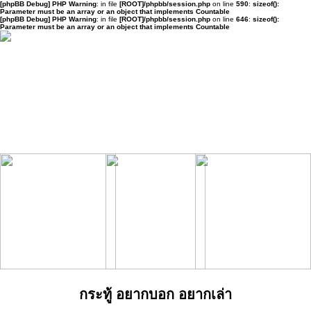
[phpBB Debug] PHP Warning
: in file
[ROOT]/phpbb/session.php
on line
590
:
sizeof():
Parameter must be an array or an object that implements Countable
[phpBB Debug] PHP Warning
: in file
[ROOT]/phpbb/session.php
on line
646
:
sizeof():
Parameter must be an array or an object that implements Countable
กระทู้ อยากบอก อยากเล่า