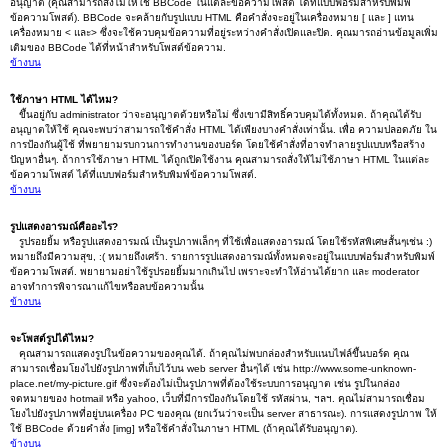
อนุญาต (คุณสามารถสั่งไม่ให้ใช้ BBCode ในแต่ละข้อความโพสต์ ได้ที่แบบฟอร์มสำหรับพิมพ์
ข้อความโพสต์). BBCode จะคล้ายกับรูปแบบ HTML คือคำสั่งจะอยู่ในเครื่องหมาย [ และ ] แทน
เครื่องหมาย < และ> ซึ่งจะใช้ควบคุมข้อความที่อยู่ระหว่างคำสั่งเปิดและปิด. คุณมารถอ่านข้อมูลเพิ่ม
เติมของ BBCode ได้ที่หน้าสำหรับโพสต์ข้อความ.
ข้างบน
ใช้ภาษา HTML ได้ไหม?
ขึ้นอยู่กับ administrator ว่าจะอนุญาตด้วยหรือไม่ ซึ่งเขามีสิทธิ์ควบคุมได้ทั้งหมด. ถ้าคุณได้รับ
อนุญาตให้ใช้ คุณจะพบว่าสามารถใช้คำสั่ง HTML ได้เพียงบางคำสั่งเท่านั้น. เพื่อ ความปลอดภัย ใน
การป้องกันผู้ใช้ ที่พยายามรบกวนการทำงานของบอร์ด โดยใช้คำสั่งที่อาจทำลายรูปแบบหรือสร้าง
ปัญหาอื่นๆ. ถ้าการใช้ภาษา HTML ได้ถูกเปิดใช้งาน คุณสามารถสั่งให้ไม่ใช้ภาษา HTML ในแต่ละ
ข้อความโพสต์ ได้ที่แบบฟอร์มสำหรับพิมพ์ข้อความโพสต์.
ข้างบน
รูปแสดงอารมณ์คืออะไร?
รูปรอยยิ้ม หรือรูปแสดงอารมณ์ เป็นรูปภาพเล็กๆ ที่ใช้เพื่อแสดงอารมณ์ โดยใช้รหัสพิเศษสั้นๆเช่น :)
หมายถึงมีความสุข, :( หมายถึงเศร้า. รายการรูปแสดงอารมณ์ทั้งหมดจะอยู่ในแบบฟอร์มสำหรับพิมพ์
ข้อความโพสต์. พยายามอย่าใช้รูปรอยยิ้มมากเกินไป เพราะจะทำให้อ่านได้ยาก และ moderator
อาจทำการพิจารณาแก้ไขหรือลบข้อความนั้น
ข้างบน
จะโพสต์รูปได้ไหม?
คุณสามารถแสดงรูปในข้อความของคุณได้. ถ้าคุณไม่พบกล่องสำหรับแนบไฟล์ขึ้นบอร์ด คุณ
สามารถเชื่อมโยงไปยังรูปภาพที่เก็บไว้บน web server อื่นๆได้ เช่น http://www.some-unknown-
place.net/my-picture.gif ซึ่งจะต้องไม่เป็นรูปภาพที่ต้องใช้ระบบการอนุญาต เช่น รูปในกล่อง
จดหมายของ hotmail หรือ yahoo, เว็บที่มีการป้องกันโดยใช้ รหัสผ่าน, ฯลฯ. คุณไม่สามารถเชื่อม
โยงไปยังรูปภาพที่อยู่บนเครื่อง PC ของคุณ (ยกเว้นว่าจะเป็น server สาธารณะ). การแสดงรูปภาพ ให้
ใช้ BBCode ด้วยคำสั่ง [img] หรือใช้คำสั่งในภาษา HTML (ถ้าคุณได้รับอนุญาต).
ข้างบน