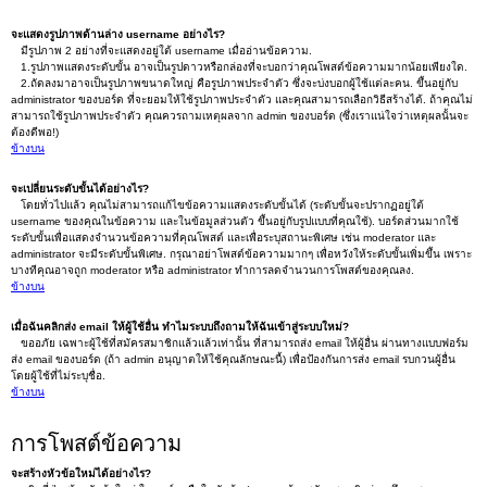
จะแสดงรูปภาพด้านล่าง username อย่างไร?
มีรูปภาพ 2 อย่างที่จะแสดงอยู่ใต้ username เมื่ออ่านข้อความ.
1.รูปภาพแสดงระดับขั้น อาจเป็นรูปดาวหรือกล่องที่จะบอกว่าคุณโพสต์ข้อความมากน้อยเพียงใด.
2.ถัดลงมาอาจเป็นรูปภาพขนาดใหญ่ คือรูปภาพประจำตัว ซึ่งจะบ่งบอกผู้ใช้แต่ละคน. ขึ้นอยู่กับ
administrator ของบอร์ด ที่จะยอมให้ใช้รูปภาพประจำตัว และคุณสามารถเลือกวิธีสร้างได้. ถ้าคุณไม่
สามารถใช้รูปภาพประจำตัว คุณควรถามเหตุผลจาก admin ของบอร์ด (ซึ่งเราแน่ใจว่าเหตุผลนั้นจะ
ต้องดีพอ!)
ข้างบน
จะเปลี่ยนระดับขั้นได้อย่างไร?
โดยทั่วไปแล้ว คุณไม่สามารถแก้ไขข้อความแสดงระดับขั้นได้ (ระดับขั้นจะปรากฏอยู่ใต้
username ของคุณในข้อความ และในข้อมูลส่วนตัว ขึ้นอยู่กับรูปแบบที่คุณใช้). บอร์ดส่วนมากใช้
ระดับขั้นเพื่อแสดงจำนวนข้อความที่คุณโพสต์ และเพื่อระบุสถานะพิเศษ เช่น moderator และ
administrator จะมีระดับขั้นพิเศษ. กรุณาอย่าโพสต์ข้อความมากๆ เพื่อหวังให้ระดับขั้นเพิ่มขึ้น เพราะ
บางทีคุณอาจถูก moderator หรือ administrator ทำการลดจำนวนการโพสต์ของคุณลง.
ข้างบน
เมื่อฉันคลิกส่ง email ให้ผู้ใช้อื่น ทำไมระบบถึงถามให้ฉันเข้าสู่ระบบใหม่?
ขออภัย เฉพาะผู้ใช้ที่สมัครสมาชิกแล้วแล้วเท่านั้น ที่สามารถส่ง email ให้ผู้อื่น ผ่านทางแบบฟอร์ม
ส่ง email ของบอร์ด (ถ้า admin อนุญาตให้ใช้คุณลักษณะนี้) เพื่อป้องกันการส่ง email รบกวนผู้อื่น
โดยผู้ใช้ที่ไม่ระบุชื่อ.
ข้างบน
การโพสต์ข้อความ
จะสร้างหัวข้อใหม่ได้อย่างไร?