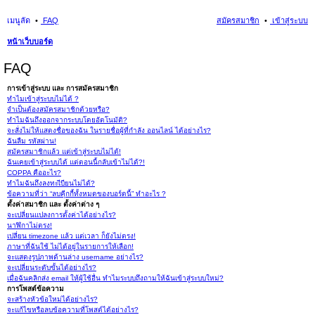
เมนูลัด
FAQ
สมัครสมาชิก
เข้าสู่ระบบ
หน้าเว็บบอร์ด
นห
FAQ
า
การเข้าสู่ระบบ และ การสมัครสมาชิก
ทำไมเข้าสู่ระบบไม่ได้ ?
จำเป็นต้องสมัครสมาชิกด้วยหรือ?
ทำไมฉันถึงออกจากระบบโดยอัตโนมัติ?
จะสั่งไม่ให้แสดงชื่อของฉัน ในรายชื่อผู้ที่กำลัง ออนไลน์ ได้อย่างไร?
ฉันลืม รหัสผ่าน!
สมัครสมาชิกแล้ว แต่เข้าสู่ระบบไม่ได้!
ฉันเคยเข้าสู่ระบบได้ แต่ตอนนี้กลับเข้าไม่ได้?!
COPPA คืออะไร?
ทำไมฉันถึงลงทะเีบียนไม่ได้?
ข้อความที่ว่า “ลบคุีกกี้ทั้งหมดของบอร์ดนี้” ทำอะไร ?
ตั้งค่าสมาชิก และ ตั้งค่าต่าง ๆ
จะเปลี่ยนแปลงการตั้งค่าได้อย่างไร?
นาฬิกาไม่ตรง!
เปลี่ยน timezone แล้ว แต่เวลา ก็ยังไม่ตรง!
ภาษาที่ฉันใช้ ไม่ได้อยู่ในรายการให้เลือก!
จะแสดงรูปภาพด้านล่าง username อย่างไร?
จะเปลี่ยนระดับขั้นได้อย่างไร?
เมื่อฉันคลิกส่ง email ให้ผู้ใช้อื่น ทำไมระบบถึงถามให้ฉันเข้าสู่ระบบใหม่?
การโพสต์ข้อความ
จะสร้างหัวข้อใหม่ได้อย่างไร?
จะแก้ไขหรือลบข้อความที่โพสต์ได้อย่างไร?