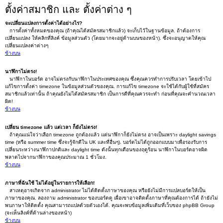
ตั้งค่าสมาชิก และ ตั้งค่าต่าง ๆ
จะเปลี่ยนแปลงการตั้งค่าได้อย่างไร?
การตั้งค่าทั้งหมดของคุณ (ถ้าคุณได้สมัครสมาชิกแล้ว) จะเก็บไว้ในฐานข้อมูล. ถ้าต้องการ
เปลี่ยนแปลง ให้คลิกที่ลิงค์ ข้อมูลส่วนตัว (โดยมากจะอยู่ด้านบนของหน้า). ซึ่งจะอนุญาตให้คุณ
เปลี่ยนแปลงค่าต่างๆ
ข้างบน
นาฬิกาไม่ตรง!
นาฬิกาในบอร์ด อาจไม่ตรงกับนาฬิกาในประเทศของคุณ ซึ่งคุณควรทำการปรับเวลา โดยเข้าไป
แก้ไขการตั้งค่า timezone ในข้อมูลส่วนตัวของคุณ. การแก้ไข timezone จะใช้ได้กับผู้ใช้ที่สมัคร
สมาชิกแล้วเท่านั้น ถ้าคุณยังไม่ได้สมัครสมาชิก เป็นการดีที่คุณควรจะทำ ก่อนที่คุณจะคำนวณเวลา
ผิด!
ข้างบน
เปลี่ยน timezone แล้ว แต่เวลา ก็ยังไม่ตรง!
ถ้าคุณแน่ใจว่าเลือก timezone ถูกต้องแล้ว แต่นาฬิกาก็ยังไม่ตรง อาจเป็นเพราะ daylight savings
time (หรือ summer time ซึ่งจะรู้จักดีใน UK และที่อื่นๆ). บอร์ดไม่ได้ถูกออกแบบมาเพื่อรองรับการ
เปลี่ยนระหว่างนาฬิกาปกติและ daylight time ดังนั้นทุกเดือนของฤดูร้อน นาฬิกาในบอร์ดอาจผิด
พลาดไปจากนาฬิกาของคุณประมาณ 1 ชั่วโมง.
ข้างบน
ภาษาที่ฉันใช้ ไม่ได้อยู่ในรายการให้เลือก!
สาเหตุอาจเกิดจาก administrator ไม่ได้ติดตั้งภาษาของคุณ หรือยังไม่มีการแปลบอร์ดให้เป็น
ภาษาของคุณ. ลองถาม administrator ของบอร์ดดู เผื่อเขาอาจติดตั้งภาษาที่คุณต้องการได้ ถ้ายังไม่
พบภาษาให้ติดตั้ง คุณสามารถแปลด้วยตัวเองได้. คุณจะพบข้อมูลเพิ่มเติมที่เว็บของ phpBB Group
(จะเห็นลิงค์ที่ด้านล่างของหน้า)
ข้างบน