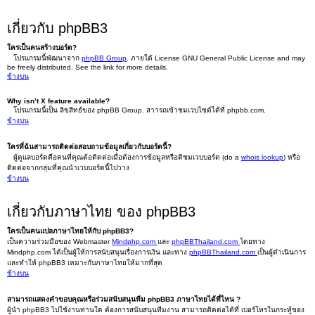
เกี่ยวกับ phpBB3
ใครเป็นคนสร้างบอร์ด?
โปรแกรมนี้พัฒนาจาก
phpBB Group
. ภายใต้ License GNU General Public License and may
be freely distributed. See the link for more details.
ข้างบน
Why isn’t X feature available?
โปรแกรมนี้เป็น ลิขสิทธ์ของ phpBB Group. สาารถเข้าชมเวบไซต์ได้ที่ phpbb.com.
ข้างบน
ใครที่ฉันสามารถติดต่อสอบถามข้อมูลเกี่ยวกับบอร์ดนี้?
ผู้ดูแลบอร์ดคือคนที่คุณต้อติดต่อเมื่อต้องการข้อมูลหรือติชมเวบบอร์ด (do a
whois lookup
) หรือ
ติดต่อจากกลุ่มที่คุณนำเวบบอร์ดนี้ไปวาง
ข้างบน
เกี่ยวกับภาษาไทย ของ phpBB3
ใครเป็นคนแปลภาษาไทยให้กับ phpBB3?
เป็นความร่วมมือของ Webmaster
Mindphp.com
และ
phpBBThailand.com
โดยทาง
Mindphp.com ได้เป็นผู้ให้การสนับสนุนเรื่องการเงิน และทาง
phpBBThailand.com
เป็นผู้ดำเนินการ
และทำให้ phpBB3 เหมาะกับภาษาไทยให้มากที่สุด
ข้างบน
สามารถแสดงคำขอบคุณหรือร่วมสนับสนุนทีม phpBB3 ภาษาไทยได้ที่ไหน ?
ผู้นำ phpBB3 ไปใช้งานท่านใด ต้องการสนับสนุนทีมงาน สามารถติดต่อได้ที่ เบอร์โทรในกระทู้ของ