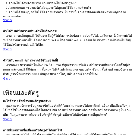
1.คุณยังไม่ได้สมัครสมาชิก และ/หรือยังไม่ได้เข้าสู่ระบบ
2.Administrator ของบอร์ดไม่อนุญาตให้ทุกคนใช้ข้อความส่วนตัว
3.คุณไม่ได้รับอนุญาตให้ใช้ข้อความส่วนตัว. ในกรณีนี้ คุณควรติดต่อเพื่อขอทราบเหตุผลจาก
administrator.
ข้างบน
ฉันได้รับแต่ข้อความส่วนตัวที่ไม่ต้องการ!
เราสามารถเพิ่มคุณเข้าไปในรายชื่อผู้ที่ไม่ต้องการรับข้อความส่วนตัวได้. แต่ในเวลานี้ ถ้าคุณยังได้
รับข้อความส่วนตัวที่ไม่ต้องการจากบางคน ให้คุณแจ้ง admin ของบอร์ด เขาสามารถป้องกันไม่ให้ผู้
ใช้นั้นส่งข้อความส่วนตัวได้อีก.
ข้างบน
ฉันได้รับ email รบกวนจากผู้ใช้ในบอร์ดนี้!
เราขอแสดงความเสียใจเป็นอย่างยิ่ง. Email ที่ถูกส่งจากบอร์ดนี้ จะมีข้อความที่บอกว่าใครเป็นผู้ส่ง.
คุณควรส่ง email ที่มีข้อความทั้งหมด ไปให้ administrator ของบอร์ด ซึ่งรวมทั้งส่วนหัวของข้อความ
ด้วย (ส่วนนี้จะบอกว่า email นั้นถูกส่งมาจากใคร) แล้วเขาจะจัดการให้เอง.
ข้างบน
เพื่อนและศัตรู
อะไรคือรายชื่อเพื่อนและศัตรูของฉัน?
คุณสามารถจัดการข้อมูลสมาชิกในบอร์ดได้ โดยสามารถระบุให้สมาชิกท่านอื่นๆ เป็นเพื่อนกับคุณ
ได้ เพื่อใช้ในการติดต่อกันได้โดยตรง เช่น การส่งข้อความส่วนตัว การโพสต์ข้อความต่างๆ ในขณะ
เดียวกันคุณสามารถเพิ่มรายชื่อศัตรูได้ ศัตรูท่านนั้นจะไม่เห็นข้อความที่คุณโพสต์
ข้างบน
การเพิ่ม/ลบรายชื่อเพื่อนหรือศัตรูทำได้อย่าไร?
คุณสามารถทำได้ 2 วิธี คือ การเพิ่มใน ประวัติของผู้ใช้งานและอีกวิธีคือการเพิ่มในแป้นควบคุม