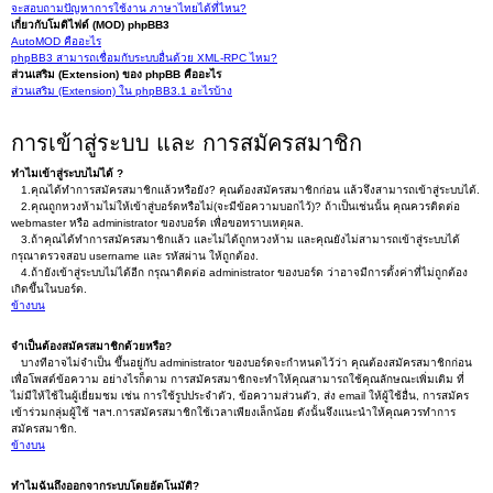
จะสอบถามปัญหาการใช้งาน ภาษาไทยได้ที่ไหน?
เกี่ยวกับโมดิไฟด์ (MOD) phpBB3
AutoMOD คืออะไร
phpBB3 สามารถเชื่อมกับระบบอื่นด้วย XML-RPC ไหม?
ส่วนเสริม (Extension) ของ phpBB คืออะไร
ส่วนเสริม (Extension) ใน phpBB3.1 อะไรบ้าง
การเข้าสู่ระบบ และ การสมัครสมาชิก
ทำไมเข้าสู่ระบบไม่ได้ ?
1.คุณได้ทำการสมัครสมาชิกแล้วหรือยัง? คุณต้องสมัครสมาชิกก่อน แล้วจึงสามารถเข้าสู่ระบบได้.
2.คุณถูกหวงห้ามไม่ให้เข้าสู่บอร์ดหรือไม่(จะมีข้อความบอกไว้)? ถ้าเป็นเช่นนั้น คุณควรติดต่อ
webmaster หรือ administrator ของบอร์ด เพื่อขอทราบเหตุผล.
3.ถ้าคุณได้ทำการสมัครสมาชิกแล้ว และไม่ได้ถูกหวงห้าม และคุณยังไม่สามารถเข้าสู่ระบบได้
กรุณาตรวจสอบ username และ รหัสผ่าน ให้ถูกต้อง.
4.ถ้ายังเข้าสู่ระบบไม่ได้อีก กรุณาติดต่อ administrator ของบอร์ด ว่าอาจมีการตั้งค่าที่ไม่ถูกต้อง
เกิดขึ้นในบอร์ด.
ข้างบน
จำเป็นต้องสมัครสมาชิกด้วยหรือ?
บางทีอาจไม่จำเป็น ขึ้นอยู่กับ administrator ของบอร์ดจะกำหนดไว้ว่า คุณต้องสมัครสมาชิกก่อน
เพื่อโพสต์ข้อความ อย่างไรก็ตาม การสมัครสมาชิกจะทำให้คุณสามารถใช้คุณลักษณะเพิ่มเติม ที่
ไม่มีให้ใช้ในผู้เยี่ยมชม เช่น การใช้รูปประจำตัว, ข้อความส่วนตัว, ส่ง email ให้ผู้ใช้อื่น, การสมัคร
เข้าร่วมกลุ่มผู้ใช้ ฯลฯ.การสมัครสมาชิกใช้เวลาเพียงเล็กน้อย ดังนั้นจึงแนะนำให้คุณควรทำการ
สมัครสมาชิก.
ข้างบน
ทำไมฉันถึงออกจากระบบโดยอัตโนมัติ?