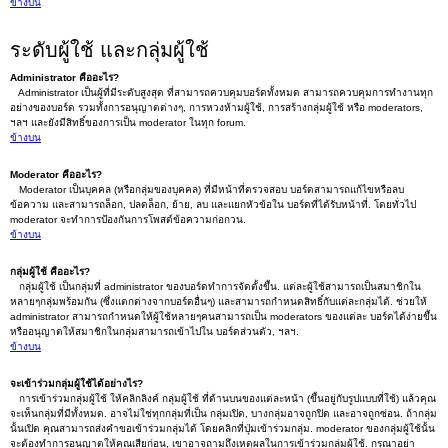
ข้างบน
ระดับผู้ใช้ และกลุ่มผู้ใช้
Administrator คืออะไร?
Administrator เป็นผู้ที่มีระดับสูงสุด ที่สามารถควบคุมบอร์ดทั้งหมด สามารถควบคุมการทำงานทุก
อย่างของบอร์ด รวมทั้งการอนุญาตต่างๆ, การหวงห้ามผู้ใช้, การสร้างกลุ่มผู้ใช้ หรือ moderators,
ฯลฯ และยังมีสิทธิ์ของการเป็น moderator ในทุก forum.
ข้างบน
Moderator คืออะไร?
Moderator เป็นบุคคล (หรือกลุ่มของบุคคล) ที่มีหน้าที่ตรวจสอบ บอร์ดสามารถแก้ไขหรือลบ
ข้อความ และสามารถล็อก, ปลดล็อก, ย้าย, ลบ และแยกหัวข้อใน บอร์ดที่ได้รับหน้าที่. โดยทั่วไป
moderator จะทำการป้องกันการโพสต์ข้อความก่อกวน.
ข้างบน
กลุ่มผู้ใช้ คืออะไร?
กลุ่มผู้ใช้ เป็นกลุ่มที่ administrator ของบอร์ดทำการจัดตั้งขึ้น. แต่ละผู้ใช้สามารถเป็นสมาชิกใน
หลายๆกลุ่มพร้อมกัน (ซึ่งแตกต่างจากบอร์ดอื่นๆ) และสามารถกำหนดสิทธิ์กับแต่ละกลุ่มได้. ช่วยให้
administrator สามารถกำหนดให้ผู้ใช้หลายๆคนสามารถเป็น moderators ของแต่ละ บอร์ดได้ง่ายขึ้น
หรืออนุญาตให้สมาชิกในกลุ่มสามารถเข้าไปใน บอร์ดส่วนตัว, ฯลฯ.
ข้างบน
จะเข้าร่วมกลุ่มผู้ใช้ได้อย่างไร?
การเข้าร่วมกลุ่มผู้ใช้ ให้คลิกลิงค์ กลุ่มผู้ใช้ ที่ด้านบนของแต่ละหน้า (ขึ้นอยู่กับรูปแบบที่ใช้) แล้วคุณ
จะเห็นกลุ่มที่มีทั้งหมด. อาจไม่ใช่ทุกกลุ่มที่เป็น กลุ่มเปิด, บางกลุ่มอาจถูกปิด และอาจถูกซ่อน. ถ้ากลุ่ม
นั้นเปิด คุณสามารถส่งคำขอเข้าร่วมกลุ่มได้ โดยคลิกที่ปุ่มเข้าร่วมกลุ่ม. moderator ของกลุ่มผู้ใช้นั้น
จะต้องทำการอนุญาตให้คุณเสียก่อน, เขาอาจถามถึงเหตุผลในการเข้าร่วมกลุ่มผู้ใช้. กรุณาอย่า