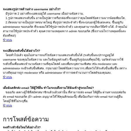
จะแสดงรูปภาพด้านล่าง username อย่างไร?
มีรูปภาพ 2 อย่างที่จะแสดงอยู่ใต้ username เมื่ออ่านข้อความ.
1.รูปภาพแสดงระดับขั้น อาจเป็นรูปดาวหรือกล่องที่จะบอกว่าคุณโพสต์ข้อความมากน้อยเพียงใด.
2.ถัดลงมาอาจเป็นรูปภาพขนาดใหญ่ คือรูปภาพประจำตัว ซึ่งจะบ่งบอกผู้ใช้แต่ละคน. ขึ้นอยู่กับ
administrator ของบอร์ด ที่จะยอมให้ใช้รูปภาพประจำตัว และคุณสามารถเลือกวิธีสร้างได้. ถ้าคุณไม่
สามารถใช้รูปภาพประจำตัว คุณควรถามเหตุผลจาก admin ของบอร์ด (ซึ่งเราแน่ใจว่าเหตุผลนั้นจะ
ต้องดีพอ!)
ข้างบน
จะเปลี่ยนระดับขั้นได้อย่างไร?
โดยทั่วไปแล้ว คุณไม่สามารถแก้ไขข้อความแสดงระดับขั้นได้ (ระดับขั้นจะปรากฏอยู่ใต้
username ของคุณในข้อความ และในข้อมูลส่วนตัว ขึ้นอยู่กับรูปแบบที่คุณใช้). บอร์ดส่วนมากใช้
ระดับขั้นเพื่อแสดงจำนวนข้อความที่คุณโพสต์ และเพื่อระบุสถานะพิเศษ เช่น moderator และ
administrator จะมีระดับขั้นพิเศษ. กรุณาอย่าโพสต์ข้อความมากๆ เพื่อหวังให้ระดับขั้นเพิ่มขึ้น เพราะ
บางทีคุณอาจถูก moderator หรือ administrator ทำการลดจำนวนการโพสต์ของคุณลง.
ข้างบน
เมื่อฉันคลิกส่ง email ให้ผู้ใช้อื่น ทำไมระบบถึงถามให้ฉันเข้าสู่ระบบใหม่?
ขออภัย เฉพาะผู้ใช้ที่สมัครสมาชิกแล้วแล้วเท่านั้น ที่สามารถส่ง email ให้ผู้อื่น ผ่านทางแบบฟอร์ม
ส่ง email ของบอร์ด (ถ้า admin อนุญาตให้ใช้คุณลักษณะนี้) เพื่อป้องกันการส่ง email รบกวนผู้อื่น
โดยผู้ใช้ที่ไม่ระบุชื่อ.
ข้างบน
การโพสต์ข้อความ
จะสร้างหัวข้อใหม่ได้อย่างไร?