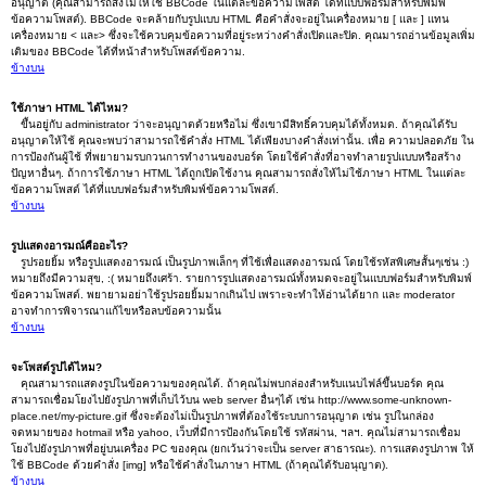
อนุญาต (คุณสามารถสั่งไม่ให้ใช้ BBCode ในแต่ละข้อความโพสต์ ได้ที่แบบฟอร์มสำหรับพิมพ์
ข้อความโพสต์). BBCode จะคล้ายกับรูปแบบ HTML คือคำสั่งจะอยู่ในเครื่องหมาย [ และ ] แทน
เครื่องหมาย < และ> ซึ่งจะใช้ควบคุมข้อความที่อยู่ระหว่างคำสั่งเปิดและปิด. คุณมารถอ่านข้อมูลเพิ่ม
เติมของ BBCode ได้ที่หน้าสำหรับโพสต์ข้อความ.
ข้างบน
ใช้ภาษา HTML ได้ไหม?
ขึ้นอยู่กับ administrator ว่าจะอนุญาตด้วยหรือไม่ ซึ่งเขามีสิทธิ์ควบคุมได้ทั้งหมด. ถ้าคุณได้รับ
อนุญาตให้ใช้ คุณจะพบว่าสามารถใช้คำสั่ง HTML ได้เพียงบางคำสั่งเท่านั้น. เพื่อ ความปลอดภัย ใน
การป้องกันผู้ใช้ ที่พยายามรบกวนการทำงานของบอร์ด โดยใช้คำสั่งที่อาจทำลายรูปแบบหรือสร้าง
ปัญหาอื่นๆ. ถ้าการใช้ภาษา HTML ได้ถูกเปิดใช้งาน คุณสามารถสั่งให้ไม่ใช้ภาษา HTML ในแต่ละ
ข้อความโพสต์ ได้ที่แบบฟอร์มสำหรับพิมพ์ข้อความโพสต์.
ข้างบน
รูปแสดงอารมณ์คืออะไร?
รูปรอยยิ้ม หรือรูปแสดงอารมณ์ เป็นรูปภาพเล็กๆ ที่ใช้เพื่อแสดงอารมณ์ โดยใช้รหัสพิเศษสั้นๆเช่น :)
หมายถึงมีความสุข, :( หมายถึงเศร้า. รายการรูปแสดงอารมณ์ทั้งหมดจะอยู่ในแบบฟอร์มสำหรับพิมพ์
ข้อความโพสต์. พยายามอย่าใช้รูปรอยยิ้มมากเกินไป เพราะจะทำให้อ่านได้ยาก และ moderator
อาจทำการพิจารณาแก้ไขหรือลบข้อความนั้น
ข้างบน
จะโพสต์รูปได้ไหม?
คุณสามารถแสดงรูปในข้อความของคุณได้. ถ้าคุณไม่พบกล่องสำหรับแนบไฟล์ขึ้นบอร์ด คุณ
สามารถเชื่อมโยงไปยังรูปภาพที่เก็บไว้บน web server อื่นๆได้ เช่น http://www.some-unknown-
place.net/my-picture.gif ซึ่งจะต้องไม่เป็นรูปภาพที่ต้องใช้ระบบการอนุญาต เช่น รูปในกล่อง
จดหมายของ hotmail หรือ yahoo, เว็บที่มีการป้องกันโดยใช้ รหัสผ่าน, ฯลฯ. คุณไม่สามารถเชื่อม
โยงไปยังรูปภาพที่อยู่บนเครื่อง PC ของคุณ (ยกเว้นว่าจะเป็น server สาธารณะ). การแสดงรูปภาพ ให้
ใช้ BBCode ด้วยคำสั่ง [img] หรือใช้คำสั่งในภาษา HTML (ถ้าคุณได้รับอนุญาต).
ข้างบน