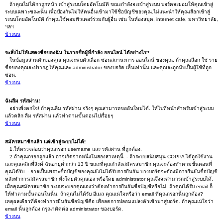
ถ้าคุณไม่ได้กาถูกหน้า เข้าสู่ระบบโดยอัตโนมัติ ขณะกำลังจะเข้าสู่ระบบ บอร์ดจะยอมให้คุณเข้าสู่
ระบบเฉพาะขณะนั้น เพื่อป้องกันไม่ให้คนอื่นเข้ามาใช้ชื่อบัญชีของคุณ.ไม่แนะนำให้คุณเลือกเข้าสู่
ระบบโดยอัตโนมัติ ถ้าคุณใช้คอมพิวเตอร์ร่วมกับผู้อื่น เช่น ในห้องสมุด, internet cafe, มหาวิทยาลัย,
ฯลฯ
ข้างบน
จะสั่งไม่ให้แสดงชื่อของฉัน ในรายชื่อผู้ที่กำลัง ออนไลน์ ได้อย่างไร?
ในข้อมูลส่วนตัวของคุณ คุณจะพบตัวเลือก ซ่อนสถานะการ ออนไลน์ ของคุณ. ถ้าคุณเลือก ใช่ ราย
ชื่อของคุณจะปรากฏให้คุณและ administrator ของบอร์ด เห็นเท่านั้น และคุณจะถูกนับเป็นผู้ใช้ที่ถูก
ซ่อน.
ข้างบน
ฉันลืม รหัสผ่าน!
อย่าเพิ่งตกใจ! ถ้าคุณลืม รหัสผ่าน จริงๆ คุณสามารถขออันใหม่ได้. ให้ไปที่หน้าสำหรับเข้าสู่ระบบ
แล้วคลิก ลืม รหัสผ่าน แล้วทำตามขั้นตอนไปเรื่อยๆ
ข้างบน
สมัครสมาชิกแล้ว แต่เข้าสู่ระบบไม่ได้!
1.ให้ตรวจสอบว่าคุณกรอก username และ รหัสผ่าน ที่ถูกต้อง.
2.ถ้าคุณกรอกถูกแล้ว อาจเกิดจากหนึ่งในสองสาเหตุนี้. - ถ้าระบบสนับสนุน COPPA ได้ถูกใช้งาน
และคุณคลิกที่ลิงค์ ฉันอายุต่ำกว่า 13 ปี ขณะที่คุณกำลังสมัครสมาชิก คุณจะต้องทำตามขั้นตอนที่
คุณได้รับ. - อาจเป็นเพราะชื่อบัญชีของคุณยังไม่ได้รับการยืนยัน บางบอร์ดจะต้องมีการยืนยันชื่อบัญชี
หลังทำการสมัครสมาชิก ทั้งโดยตัวคุณเอง หรือโดย administrator คุณจึงจะสามารถเข้าสู่ระบบได้.
เมื่อคุณสมัครสมาชิก ระบบจะบอกคุณเองว่าต้องทำการยืนยันชื่อบัญชีหรือไม่. ถ้าคุณได้รับ email ก็
ให้ทำตามขั้นตอนในนั้น, ถ้าคุณไม่ได้รับ อีเมล คุณแน่ใจหรือว่า email ที่คุณกรอกนั้นถูกต้อง?
เหตุผลเดียวที่ต้องทำการยืนยันชื่อบัญชีคือ เพื่อลดการปลอมแปลงตัวเข้ามาสู่บอร์ด. ถ้าคุณแน่ใจว่า
email นั้นถูกต้อง กรุณาติดต่อ administrator ของบอร์ด.
ข้างบน