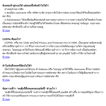
ฉันเคยเข้าสู่ระบบได้ แต่ตอนนี้กลับเข้าไม่ได้?!
สาเหตุส่วนมากคือ
1.คุณป้อน username หรือ รหัสผ่าน ผิด (กรุณากลับไปตรวจสอบ email ที่คุณได้รับเมื่อคุณสมัคร
สมาชิก)
2.Administrator ได้ลบชื่อบัญชีของคุณด้วยสาเหตุบางประการ อาจเพราะคุณไม่ได้โพสต์อะไรเลย
เป็นเหตุการณ์ปกติที่จะมีการลบผู้ใช้ที่ไม่ได้โพสต์อะไรเลย เพื่อลดขนาดของฐานข้อมูล. กรุณาลอง
สมัครสมาชิกอีกครั้ง แล้วถามถึงสาเหตุดู.
ข้างบน
COPPA คืออะไร?
COPPA, หรือ the Child ออนไลน์ Privacy and Protection Act of 1998, เป็นกฏหมายคุ้มครองผู้
บริโภคที่มีอายุต่ำกว่า 13 ปีในการจะกระทำการใดๆ บนเวบไซต์ต้องอยู่ภายใต้การดูแลของผู้
ปกครอง, โดยอนุญาตให้เก็บประวัติของเด็กที่มีอายุต่ำกว่า 13 ปี หากมีความจำเป็นต้องสมัคร
สมาชิกเพื่อเข้าชมเวบไซต์ แต่ต้องระบุชื่อผู้ปกครองด้วย แต่ phpBB ไม่มีการใช้งานในส่วนนี้
ข้างบน
ทำไมฉันถึงลงทะเีบียนไม่ได้?
เป็นไปได้ว่าผู้ดูแลระบบได้แบน IP Address หรือ ไม่อนุญาตให้ใช้ชื่อ Username นี้ในการสมัคร
เจ้าของเวบไซต์อาจจะไม่เปิดในส่วนของการสมัครสมาชิก เพราะไม่ต้องการให้ผู้เยี่ยมชมทำการ
สมัคร กรุณาติดต่อผู็ดูแลระบบหากต้องการสมัครสมาชิก
ข้างบน
ข้อความที่ว่า “ลบคุีกกี้ทั้งหมดของบอร์ดนี้” ทำอะไร ?
“ลบคุีกกี้ทั้งหมดของบอร์ดนี้” จะทำการลบคุ๊กกี๊ทั้งหมดที่ phpBB สร้างขึ้น หากคุณมีปัญหาเรื่องการ
เข้าใช้งานระบบหรือออกจากระบบ อาจสามารถแก้ไขได้โดยการลบคุ๊กกี้
ข้างบน