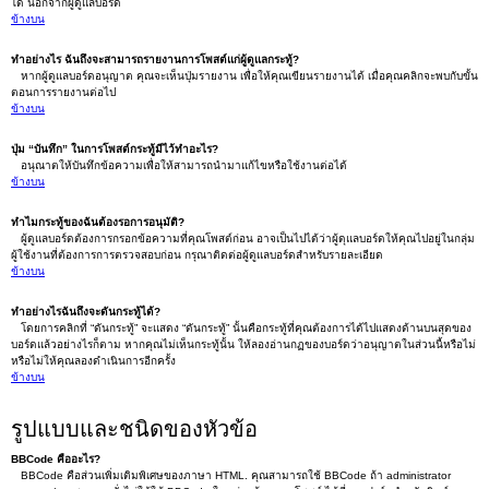
ได้ นอกจากผู้ดูแลบอร์ด
ข้างบน
ทำอย่างไร ฉันถึงจะสามารถรายงานการโพสต์แก่ผู้ดูแลกระทู้?
หากผู้ดูแลบอร์ดอนุญาต คุณจะเห็นปุ่มรายงาน เพื่อให้คุณเขียนรายงานได้ เมื่อคุณคลิกจะพบกับขั้น
ตอนการรายงานต่อไป
ข้างบน
ปุ่ม “บันทึก” ในการโพสต์กระทู้มีไว้ทำอะไร?
อนุณาตให้บันทึกข้อความเพื่อให้สามารถนำมาแก้ไขหรือใช้งานต่อได้
ข้างบน
ทำไมกระทู้ของฉันต้องรอการอนุมัติ?
ผู้ดูแลบอร์ดต้องการกรอกข้อความที่คุณโพสต์ก่อน อาจเป็นไปได้ว่าผู้ดุแลบอร์ดให้คุณไปอยู่ในกลุ่ม
ผู้ใช้งานที่ต้องการการตรวจสอบก่อน กรุณาติดต่อผู้ดูแลบอร์ดสำหรับรายละเอียด
ข้างบน
ทำอย่างไรฉันถึงจะดันกระทู้ได้?
โดยการคลิกที่ “ดันกระทู้” จะแสดง “ดันกระทู้” นั้นคือกระทู้ที่คุณต้องการได้ไปแสดงด้านบนสุดของ
บอร์ดแล้วอย่างไรก็ตาม หากคุณไม่เห็นกระทู้นั้น ให้ลองอ่านกฏของบอร์ดว่าอนุญาตในส่วนนี้หรือไม่
หรือไม่ให้คุณลองดำเนินการอีกครั้ง
ข้างบน
รูปแบบและชนิดของหัวข้อ
BBCode คืออะไร?
BBCode คือส่วนเพิ่มเติมพิเศษของภาษา HTML. คุณสามารถใช้ BBCode ถ้า administrator