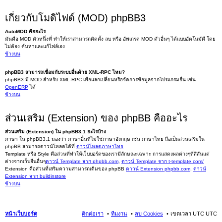
เกี่ยวกับโมดิไฟด์ (MOD) phpBB3
AutoMOD คืออะไร
มันคือ MOD ตัวหนึ่งที่ ทำให้เราสามารถติดตั้ง ลบ หรือ อัพเกรด MOD ตัวอื่นๆ ได้แบบอัตโนมัตื โดย
ไม่ต้อง ค้นหาและแก้ไฟล์เอง
ข้างบน
phpBB3 สามารถเชื่อมกับระบบอื่นด้วย XML-RPC ไหม?
phpBB3 มี MOD สำหรับ XML-RPC เพื่อแลกเปลี่ยนหรือจัดการข้อมูลจากโปรแกรมอื่น เช่น
OpenERP
ได้
ข้างบน
ส่วนเสริม (Extension) ของ phpBB คืออะไร
ส่วนเสริม (Extension) ใน phpBB3.1 อะไรบ้าง
ภาษา ใน phpBB3.1 มองว่า ภาษาอื่นที่ไม่ใช่ภาษาอังกฤษ เช่น ภาษาไทย ถือเป็นส่วนเสริมใน
phpBB สามารถดาวน์โหลดได้ที่
ดาวน์โหลดภาษาไทย
Template หรือ Style คือส่วนที่ทำให้เว็บบอร์ดของเรามีลักษณะเฉพาะ การแสดงผลต่างๆที่สีสันแต่
ต่างจากเว็บอื่นอื่นๆ
ดาวน์ Template จาก phpbb.com
,
ดาวน์ Template จาก t-template.com/
Extension คือส่วนที่เสริมความสามารถเดิมของ phpBB
ดาวน์ Extension phpbb.com
,
ดาวน์
Extension จาก buildinstore
ข้างบน
หน้าเว็บบอร์ด
ติดต่อเรา
ทีมงาน
ลบ Cookies
เขตเวลา UTC UTC