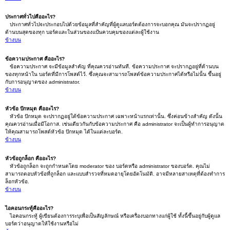
ประกาศทั่วไปคืออะไร?
ประกาศทั่วไปจะประกอบไปด้วยข้อมูลที่สำคัญที่ผู้ดูแลบอร์ดต้องการจะบอกคุณ มันจะปรากฏอยู่
ด้านบนสุดของทุก บอร์ดและในส่วนของแป้นควบคุมของแต่ละผู้ใช้งาน
ข้างบน
ข้อความประกาศ คืออะไร?
ข้อความประกาศ จะมีข้อมูลสำคัญ ที่คุณควรอ่านทันที. ข้อความประกาศ จะปรากฏอยู่ที่ด้านบน
ของทุกหน้าใน บอร์ดที่มีการโพสต์ไว้. ซึ่งคุณจะสามารถโพสต์ข้อความประกาศได้หรือไม่นั้น ขึ้นอยู่
กับการอนุญาตของ administrator.
ข้างบน
หัวข้อ ปักหมุด คืออะไร?
หัวข้อ ปักหมุด จะปรากฏอยู่ใต้ข้อความประกาศ เฉพาะหน้าแรกเท่านั้น. ซึ่งค่อนข้างสำคัญ ดังนั้น
คุณควรอ่านเมื่อมีโอกาส. เช่นเดียวกันกับข้อความประกาศ คือ administrator จะเป็นผู้ทำการอนุญาต
ให้คุณสามารถโพสต์หัวข้อ ปักหมุด ได้ในแต่ละบอร์ด.
ข้างบน
หัวข้อถูกล็อก คืออะไร?
หัวข้อถูกล็อก จะถูกกำหนดโดย moderator ของ บอร์ดหรือ administrator ของบอร์ด. คุณไม่
สามารถตอบหัวข้อที่ถูกล็อก และแบบสำรวจที่หมดอายุโดยอัตโนมัติ. อาจมีหลายสาเหตุที่ต้องทำการ
ล็อกหัวข้อ.
ข้างบน
ไอคอนกระทู้คืออะไร?
ไอคอนกระทู้ ผู้เขียนต้องการระบุเพื่อเป็นสัญลักษณ์ หรือเครื่องบอกทางแก่ผู้ใช้ ทั้งนี้ขึ้นอยู่กับผู้ดูแล
บอร์ดว่าอนุญาตให้ใช้งานหรือไม่