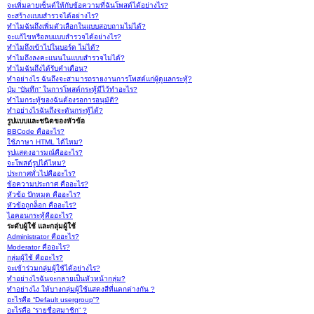
จะเพิ่มลายเซ็นต์ให้กับข้อความที่ฉันโพสต์ได้อย่างไร?
จะสร้างแบบสำรวจได้อย่างไร?
ทำไมฉันถึงเพิ่มตัวเลือกในแบบสอบถามไม่ได้?
จะแก้ไขหรือลบแบบสำรวจได้อย่างไร?
ทำไมถึงเข้าไปในบอร์ด ไม่ได้?
ทำไมถึงลงคะแนนในแบบสำรวจไม่ได้?
ทำไมฉันถึงได้รับคำเตือน?
ทำอย่างไร ฉันถึงจะสามารถรายงานการโพสต์แก่ผู้ดูแลกระทู้?
ปุ่ม “บันทึก” ในการโพสต์กระทู้มีไว้ทำอะไร?
ทำไมกระทู้ของฉันต้องรอการอนุมัติ?
ทำอย่างไรฉันถึงจะดันกระทู้ได้?
รูปแบบและชนิดของหัวข้อ
BBCode คืออะไร?
ใช้ภาษา HTML ได้ไหม?
รูปแสดงอารมณ์คืออะไร?
จะโพสต์รูปได้ไหม?
ประกาศทั่วไปคืออะไร?
ข้อความประกาศ คืออะไร?
หัวข้อ ปักหมุด คืออะไร?
หัวข้อถูกล็อก คืออะไร?
ไอคอนกระทู้คืออะไร?
ระดับผู้ใช้ และกลุ่มผู้ใช้
Administrator คืออะไร?
Moderator คืออะไร?
กลุ่มผู้ใช้ คืออะไร?
จะเข้าร่วมกลุ่มผู้ใช้ได้อย่างไร?
ทำอย่างไรฉันจะกลายเป็นหัวหน้ากลุ่ม?
ทำอย่างไง ให้บางกลุ่มผู้ใช้แสดงสีที่แตกต่างกัน ?
อะไรคือ “Default usergroup”?
อะไรคือ “รายชื่อสมาชิก” ?