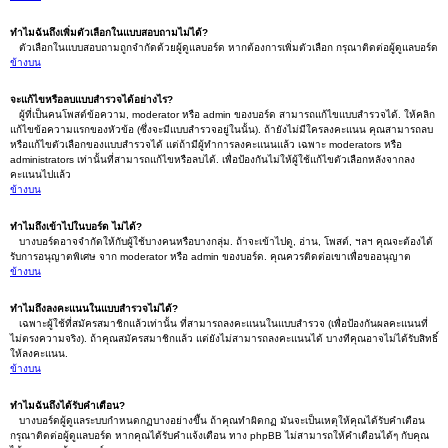
ทำไมฉันถึงเพิ่มตัวเลือกในแบบสอบถามไม่ได้?
ตัวเลือกในแบบสอบถามถูกจำกัดด้วยผู้ดูแลบอร์ด หากต้องการเพิ่มตัวเลือก กรุณาติดต่อผู้ดูแลบอร์ด
ข้างบน
จะแก้ไขหรือลบแบบสำรวจได้อย่างไร?
ผู้ที่เป็นคนโพสต์ข้อความ, moderator หรือ admin ของบอร์ด สามารถแก้ไขแบบสำรวจได้. ให้คลิก
แก้ไขข้อความแรกของหัวข้อ (ซึ่งจะมีแบบสำรวจอยู่ในนั้น). ถ้ายังไม่มีใครลงคะแนน คุณสามารถลบ
หรือแก้ไขตัวเลือกของแบบสำรวจได้ แต่ถ้ามีผู้ทำการลงคะแนนแล้ว เฉพาะ moderators หรือ
administrators เท่านั้นที่สามารถแก้ไขหรือลบได้. เพื่อป้องกันไม่ให้ผู้ใช้แก้ไขตัวเลือกหลังจากลง
คะแนนไปแล้ว
ข้างบน
ทำไมถึงเข้าไปในบอร์ด ไม่ได้?
บางบอร์ดอาจจำกัดให้กับผู้ใช้บางคนหรือบางกลุ่ม. ถ้าจะเข้าไปดู, อ่าน, โพสต์, ฯลฯ คุณจะต้องได้
รับการอนุญาตพิเศษ จาก moderator หรือ admin ของบอร์ด. คุณควรติดต่อเขาเพื่อขออนุญาต
ข้างบน
ทำไมถึงลงคะแนนในแบบสำรวจไม่ได้?
เฉพาะผู้ใช้ที่สมัครสมาชิกแล้วเท่านั้น ที่สามารถลงคะแนนในแบบสำรวจ (เพื่อป้องกันผลคะแนนที่
ไม่ตรงความจริง). ถ้าคุณสมัครสมาชิกแล้ว แต่ยังไม่สามารถลงคะแนนได้ บางทีคุณอาจไม่ได้รับสิทธิ์
ให้ลงคะแนน.
ข้างบน
ทำไมฉันถึงได้รับคำเตือน?
บางบอร์ดผู้ดูแลระบบกำหนดกฏบางอย่างขึ้น ถ้าคุณทำผิดกฏ มันจะเป็นเหตุให้คุณได้รับคำเตือน
กรุณาติดต่อผู้ดูแลบอร์ด หากคุณได้รับคำแจ้งเตือน ทาง phpBB ไม่สามารถให้คำเตือนได้ๆ กับคุณ