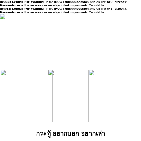
[phpBB Debug] PHP Warning
: in file
[ROOT]/phpbb/session.php
on line
590
:
sizeof():
Parameter must be an array or an object that implements Countable
[phpBB Debug] PHP Warning
: in file
[ROOT]/phpbb/session.php
on line
646
:
sizeof():
Parameter must be an array or an object that implements Countable
กระทู้ อยากบอก อยากเล่า