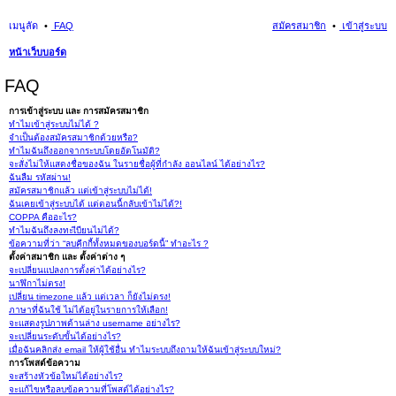
เมนูลัด
FAQ
สมัครสมาชิก
เข้าสู่ระบบ
หน้าเว็บบอร์ด
นห
FAQ
า
การเข้าสู่ระบบ และ การสมัครสมาชิก
ทำไมเข้าสู่ระบบไม่ได้ ?
จำเป็นต้องสมัครสมาชิกด้วยหรือ?
ทำไมฉันถึงออกจากระบบโดยอัตโนมัติ?
จะสั่งไม่ให้แสดงชื่อของฉัน ในรายชื่อผู้ที่กำลัง ออนไลน์ ได้อย่างไร?
ฉันลืม รหัสผ่าน!
สมัครสมาชิกแล้ว แต่เข้าสู่ระบบไม่ได้!
ฉันเคยเข้าสู่ระบบได้ แต่ตอนนี้กลับเข้าไม่ได้?!
COPPA คืออะไร?
ทำไมฉันถึงลงทะเีบียนไม่ได้?
ข้อความที่ว่า “ลบคุีกกี้ทั้งหมดของบอร์ดนี้” ทำอะไร ?
ตั้งค่าสมาชิก และ ตั้งค่าต่าง ๆ
จะเปลี่ยนแปลงการตั้งค่าได้อย่างไร?
นาฬิกาไม่ตรง!
เปลี่ยน timezone แล้ว แต่เวลา ก็ยังไม่ตรง!
ภาษาที่ฉันใช้ ไม่ได้อยู่ในรายการให้เลือก!
จะแสดงรูปภาพด้านล่าง username อย่างไร?
จะเปลี่ยนระดับขั้นได้อย่างไร?
เมื่อฉันคลิกส่ง email ให้ผู้ใช้อื่น ทำไมระบบถึงถามให้ฉันเข้าสู่ระบบใหม่?
การโพสต์ข้อความ
จะสร้างหัวข้อใหม่ได้อย่างไร?
จะแก้ไขหรือลบข้อความที่โพสต์ได้อย่างไร?