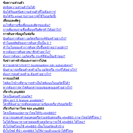
ข้อความส่วนตัว
ส่งข้อความส่วนตัวไม่ได้!
ฉันได้รับแต่ข้อความส่วนตัวที่ไม่ต้องการ!
ฉันได้รับ email รบกวนจากผู้ใช้ในบอร์ดนี้!
เพื่อนและศัตรู
อะไรคือรายชื่อเพื่อนและศัตรูของฉัน?
การเพิ่ม/ลบรายชื่อเพื่อนหรือศัตรูทำได้อย่าไร?
การค้นหาข้อมูลในฟอรั่ม
ฉันต้องการค้นหา บอร์ดหรือกระทู้ต้องทำอย่างไร?
ทำไมผลลัพธ์ของการค้นหาถึงเป็น 0 ?
ทำไมในขณะทำการค้นหาถึงขึ้นหน้าจอว่างเปล่า!?
หากต้องการค้นหาสมาชิกทำอย่าไง?
ต้องการค้นหา บอร์ดหรือ กระทู้ที่ฉันเป็นเข้าของ?
รับข่าวสารหัวข้อและรายการโปรด
ความแตกต่างระหว่า bookmarking และ subscribing?
ฉันสามารถเขียนคำลงท้ายใน บอร์ดหรือ กระทู้ได้อย่างไร?
ต้องการลบคำลงท้าย ต้องทำอย่างไร?
การแนบไฟล์
ไฟล์อะไรบ้างที่สามารถทำเป็นไฟล์แนบในบอร์ดนี้ได้?
หากต้องการหาไฟล์เอกสารแนบของตนเองทำอย่างไร?
เกี่ยวกับ phpBB3
ใครเป็นคนสร้างบอร์ด?
Why isn’t X feature available?
ใครที่ฉันสามารถติดต่อสอบถามข้อมูลเกี่ยวกับบอร์ดนี้?
เกี่ยวกับภาษาไทย ของ phpBB3
ใครเป็นคนแปลภาษาไทยให้กับ phpBB3?
สามารถแสดงคำขอบคุณหรือร่วมสนับสนุนทีม phpBB3 ภาษาไทยได้ที่ไหน ?
ไม่ได้เรียนมาทางสายคอมพิวเตอร์สามารถใช้ phpBB3 ได้ไหม?
มีเว็บไซต์ไหนใช้ phpBB3 เป็นเว็บบอร์ดแล้วบ้าง
มีเว็บไซต์ ที่นำ phpBB3 ไปใช้งานแล้วแนะนำได้ที่ไหน