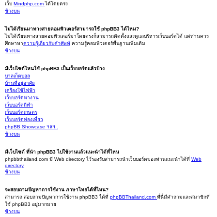
เว็บ
Mindphp.com
ได้โดยตรง
ข้างบน
ไม่ได้เรียนมาทางสายคอมพิวเตอร์สามารถใช้ phpBB3 ได้ไหม?
ไม่ได้เรียนทางสายคอมพิวเตอร์มาโดยตรงก็สามารถติดตั้งและดูแลบริหารเว็บบอร์ดได้ แต่ท่านควร
ศึกษาหา
ความรู้เกี่ยวกับคำศัพท์
ความรู้คอมพิวเตอร์พื้นฐานเพิ่มเติม
ข้างบน
มีเว็บไซต์ไหนใช้ phpBB3 เป็นเว็บบอร์ดแล้วบ้าง
บาลเก็ตบอล
บ้านที่อยู่อาศัย
เครื่องใช้ไฟฟ้า
เว็บบอร์ดหางาน
เว็บบอร์ดกีฬา
เว็บบอร์ดเกษตร
เว็บบอร์ดท่องเที่ยว
phpBB Showcase ฯลฯ..
ข้างบน
มีเว็บไซต์ ที่นำ phpBB3 ไปใช้งานแล้วแนะนำได้ที่ไหน
phpbbthailand.com มี Web directory ไว้รองรับสามารถนำเว็บบอร์ดของท่านแนะนำได้ที่
Web
directory
ข้างบน
จะสอบถามปัญหาการใช้งาน ภาษาไทยได้ที่ไหน?
สามารถ สอบถามปัญหาการใช้งาน phpBB3 ได้ที่
phpBBThailand.com
ที่นี่มีคำถามและสมาชิกที่
ใช้ phpBB3 อยู่มากมาย
ข้างบน