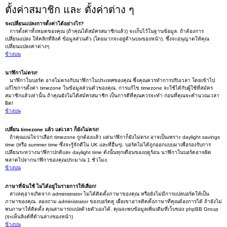
ตั้งค่าสมาชิก และ ตั้งค่าต่าง ๆ
จะเปลี่ยนแปลงการตั้งค่าได้อย่างไร?
การตั้งค่าทั้งหมดของคุณ (ถ้าคุณได้สมัครสมาชิกแล้ว) จะเก็บไว้ในฐานข้อมูล. ถ้าต้องการ
เปลี่ยนแปลง ให้คลิกที่ลิงค์ ข้อมูลส่วนตัว (โดยมากจะอยู่ด้านบนของหน้า). ซึ่งจะอนุญาตให้คุณ
เปลี่ยนแปลงค่าต่างๆ
ข้างบน
นาฬิกาไม่ตรง!
นาฬิกาในบอร์ด อาจไม่ตรงกับนาฬิกาในประเทศของคุณ ซึ่งคุณควรทำการปรับเวลา โดยเข้าไป
แก้ไขการตั้งค่า timezone ในข้อมูลส่วนตัวของคุณ. การแก้ไข timezone จะใช้ได้กับผู้ใช้ที่สมัคร
สมาชิกแล้วเท่านั้น ถ้าคุณยังไม่ได้สมัครสมาชิก เป็นการดีที่คุณควรจะทำ ก่อนที่คุณจะคำนวณเวลา
ผิด!
ข้างบน
เปลี่ยน timezone แล้ว แต่เวลา ก็ยังไม่ตรง!
ถ้าคุณแน่ใจว่าเลือก timezone ถูกต้องแล้ว แต่นาฬิกาก็ยังไม่ตรง อาจเป็นเพราะ daylight savings
time (หรือ summer time ซึ่งจะรู้จักดีใน UK และที่อื่นๆ). บอร์ดไม่ได้ถูกออกแบบมาเพื่อรองรับการ
เปลี่ยนระหว่างนาฬิกาปกติและ daylight time ดังนั้นทุกเดือนของฤดูร้อน นาฬิกาในบอร์ดอาจผิด
พลาดไปจากนาฬิกาของคุณประมาณ 1 ชั่วโมง.
ข้างบน
ภาษาที่ฉันใช้ ไม่ได้อยู่ในรายการให้เลือก!
สาเหตุอาจเกิดจาก administrator ไม่ได้ติดตั้งภาษาของคุณ หรือยังไม่มีการแปลบอร์ดให้เป็น
ภาษาของคุณ. ลองถาม administrator ของบอร์ดดู เผื่อเขาอาจติดตั้งภาษาที่คุณต้องการได้ ถ้ายังไม่
พบภาษาให้ติดตั้ง คุณสามารถแปลด้วยตัวเองได้. คุณจะพบข้อมูลเพิ่มเติมที่เว็บของ phpBB Group
(จะเห็นลิงค์ที่ด้านล่างของหน้า)
ข้างบน