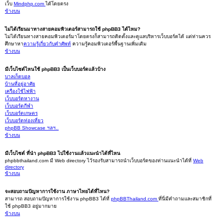
เว็บ
Mindphp.com
ได้โดยตรง
ข้างบน
ไม่ได้เรียนมาทางสายคอมพิวเตอร์สามารถใช้ phpBB3 ได้ไหม?
ไม่ได้เรียนทางสายคอมพิวเตอร์มาโดยตรงก็สามารถติดตั้งและดูแลบริหารเว็บบอร์ดได้ แต่ท่านควร
ศึกษาหา
ความรู้เกี่ยวกับคำศัพท์
ความรู้คอมพิวเตอร์พื้นฐานเพิ่มเติม
ข้างบน
มีเว็บไซต์ไหนใช้ phpBB3 เป็นเว็บบอร์ดแล้วบ้าง
บาลเก็ตบอล
บ้านที่อยู่อาศัย
เครื่องใช้ไฟฟ้า
เว็บบอร์ดหางาน
เว็บบอร์ดกีฬา
เว็บบอร์ดเกษตร
เว็บบอร์ดท่องเที่ยว
phpBB Showcase ฯลฯ..
ข้างบน
มีเว็บไซต์ ที่นำ phpBB3 ไปใช้งานแล้วแนะนำได้ที่ไหน
phpbbthailand.com มี Web directory ไว้รองรับสามารถนำเว็บบอร์ดของท่านแนะนำได้ที่
Web
directory
ข้างบน
จะสอบถามปัญหาการใช้งาน ภาษาไทยได้ที่ไหน?
สามารถ สอบถามปัญหาการใช้งาน phpBB3 ได้ที่
phpBBThailand.com
ที่นี่มีคำถามและสมาชิกที่
ใช้ phpBB3 อยู่มากมาย
ข้างบน