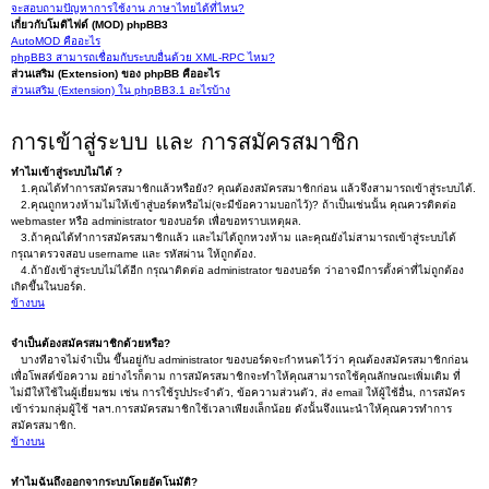
จะสอบถามปัญหาการใช้งาน ภาษาไทยได้ที่ไหน?
เกี่ยวกับโมดิไฟด์ (MOD) phpBB3
AutoMOD คืออะไร
phpBB3 สามารถเชื่อมกับระบบอื่นด้วย XML-RPC ไหม?
ส่วนเสริม (Extension) ของ phpBB คืออะไร
ส่วนเสริม (Extension) ใน phpBB3.1 อะไรบ้าง
การเข้าสู่ระบบ และ การสมัครสมาชิก
ทำไมเข้าสู่ระบบไม่ได้ ?
1.คุณได้ทำการสมัครสมาชิกแล้วหรือยัง? คุณต้องสมัครสมาชิกก่อน แล้วจึงสามารถเข้าสู่ระบบได้.
2.คุณถูกหวงห้ามไม่ให้เข้าสู่บอร์ดหรือไม่(จะมีข้อความบอกไว้)? ถ้าเป็นเช่นนั้น คุณควรติดต่อ
webmaster หรือ administrator ของบอร์ด เพื่อขอทราบเหตุผล.
3.ถ้าคุณได้ทำการสมัครสมาชิกแล้ว และไม่ได้ถูกหวงห้าม และคุณยังไม่สามารถเข้าสู่ระบบได้
กรุณาตรวจสอบ username และ รหัสผ่าน ให้ถูกต้อง.
4.ถ้ายังเข้าสู่ระบบไม่ได้อีก กรุณาติดต่อ administrator ของบอร์ด ว่าอาจมีการตั้งค่าที่ไม่ถูกต้อง
เกิดขึ้นในบอร์ด.
ข้างบน
จำเป็นต้องสมัครสมาชิกด้วยหรือ?
บางทีอาจไม่จำเป็น ขึ้นอยู่กับ administrator ของบอร์ดจะกำหนดไว้ว่า คุณต้องสมัครสมาชิกก่อน
เพื่อโพสต์ข้อความ อย่างไรก็ตาม การสมัครสมาชิกจะทำให้คุณสามารถใช้คุณลักษณะเพิ่มเติม ที่
ไม่มีให้ใช้ในผู้เยี่ยมชม เช่น การใช้รูปประจำตัว, ข้อความส่วนตัว, ส่ง email ให้ผู้ใช้อื่น, การสมัคร
เข้าร่วมกลุ่มผู้ใช้ ฯลฯ.การสมัครสมาชิกใช้เวลาเพียงเล็กน้อย ดังนั้นจึงแนะนำให้คุณควรทำการ
สมัครสมาชิก.
ข้างบน
ทำไมฉันถึงออกจากระบบโดยอัตโนมัติ?