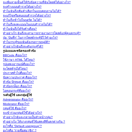
จะเพิ่มลายเซ็นต์ให้กับข้อความที่ฉันโพสต์ได้อย่างไร?
จะสร้างแบบสำรวจได้อย่างไร?
ทำไมฉันถึงเพิ่มตัวเลือกในแบบสอบถามไม่ได้?
จะแก้ไขหรือลบแบบสำรวจได้อย่างไร?
ทำไมถึงเข้าไปในบอร์ด ไม่ได้?
ทำไมถึงลงคะแนนในแบบสำรวจไม่ได้?
ทำไมฉันถึงได้รับคำเตือน?
ทำอย่างไร ฉันถึงจะสามารถรายงานการโพสต์แก่ผู้ดูแลกระทู้?
ปุ่ม “บันทึก” ในการโพสต์กระทู้มีไว้ทำอะไร?
ทำไมกระทู้ของฉันต้องรอการอนุมัติ?
ทำอย่างไรฉันถึงจะดันกระทู้ได้?
รูปแบบและชนิดของหัวข้อ
BBCode คืออะไร?
ใช้ภาษา HTML ได้ไหม?
รูปแสดงอารมณ์คืออะไร?
จะโพสต์รูปได้ไหม?
ประกาศทั่วไปคืออะไร?
ข้อความประกาศ คืออะไร?
หัวข้อ ปักหมุด คืออะไร?
หัวข้อถูกล็อก คืออะไร?
ไอคอนกระทู้คืออะไร?
ระดับผู้ใช้ และกลุ่มผู้ใช้
Administrator คืออะไร?
Moderator คืออะไร?
กลุ่มผู้ใช้ คืออะไร?
จะเข้าร่วมกลุ่มผู้ใช้ได้อย่างไร?
ทำอย่างไรฉันจะกลายเป็นหัวหน้ากลุ่ม?
ทำอย่างไง ให้บางกลุ่มผู้ใช้แสดงสีที่แตกต่างกัน ?
อะไรคือ “Default usergroup”?
อะไรคือ “รายชื่อสมาชิก” ?