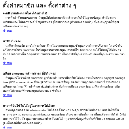
ตั้งค่าสมาชิก และ ตั้งค่าต่าง ๆ
จะเปลี่ยนแปลงการตั้งค่าได้อย่างไร?
การตั้งค่าทั้งหมดของคุณ (ถ้าคุณได้สมัครสมาชิกแล้ว) จะเก็บไว้ในฐานข้อมูล. ถ้าต้องการ
เปลี่ยนแปลง ให้คลิกที่ลิงค์ ข้อมูลส่วนตัว (โดยมากจะอยู่ด้านบนของหน้า). ซึ่งจะอนุญาตให้คุณ
เปลี่ยนแปลงค่าต่างๆ
ข้างบน
นาฬิกาไม่ตรง!
นาฬิกาในบอร์ด อาจไม่ตรงกับนาฬิกาในประเทศของคุณ ซึ่งคุณควรทำการปรับเวลา โดยเข้าไป
แก้ไขการตั้งค่า timezone ในข้อมูลส่วนตัวของคุณ. การแก้ไข timezone จะใช้ได้กับผู้ใช้ที่สมัคร
สมาชิกแล้วเท่านั้น ถ้าคุณยังไม่ได้สมัครสมาชิก เป็นการดีที่คุณควรจะทำ ก่อนที่คุณจะคำนวณเวลา
ผิด!
ข้างบน
เปลี่ยน timezone แล้ว แต่เวลา ก็ยังไม่ตรง!
ถ้าคุณแน่ใจว่าเลือก timezone ถูกต้องแล้ว แต่นาฬิกาก็ยังไม่ตรง อาจเป็นเพราะ daylight savings
time (หรือ summer time ซึ่งจะรู้จักดีใน UK และที่อื่นๆ). บอร์ดไม่ได้ถูกออกแบบมาเพื่อรองรับการ
เปลี่ยนระหว่างนาฬิกาปกติและ daylight time ดังนั้นทุกเดือนของฤดูร้อน นาฬิกาในบอร์ดอาจผิด
พลาดไปจากนาฬิกาของคุณประมาณ 1 ชั่วโมง.
ข้างบน
ภาษาที่ฉันใช้ ไม่ได้อยู่ในรายการให้เลือก!
สาเหตุอาจเกิดจาก administrator ไม่ได้ติดตั้งภาษาของคุณ หรือยังไม่มีการแปลบอร์ดให้เป็น
ภาษาของคุณ. ลองถาม administrator ของบอร์ดดู เผื่อเขาอาจติดตั้งภาษาที่คุณต้องการได้ ถ้ายังไม่
พบภาษาให้ติดตั้ง คุณสามารถแปลด้วยตัวเองได้. คุณจะพบข้อมูลเพิ่มเติมที่เว็บของ phpBB Group
(จะเห็นลิงค์ที่ด้านล่างของหน้า)
ข้างบน