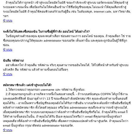
ถ้าคุณไม่ได้กาถูกหน้า เข้าสู่ระบบโดยอัตโนมัติ ขณะกำลังจะเข้าสู่ระบบ บอร์ดจะยอมให้คุณเข้าสู่
ระบบเฉพาะขณะนั้น เพื่อป้องกันไม่ให้คนอื่นเข้ามาใช้ชื่อบัญชีของคุณ.ไม่แนะนำให้คุณเลือกเข้าสู่
ระบบโดยอัตโนมัติ ถ้าคุณใช้คอมพิวเตอร์ร่วมกับผู้อื่น เช่น ในห้องสมุด, internet cafe, มหาวิทยาลัย,
ฯลฯ
ข้างบน
จะสั่งไม่ให้แสดงชื่อของฉัน ในรายชื่อผู้ที่กำลัง ออนไลน์ ได้อย่างไร?
ในข้อมูลส่วนตัวของคุณ คุณจะพบตัวเลือก ซ่อนสถานะการ ออนไลน์ ของคุณ. ถ้าคุณเลือก ใช่ ราย
ชื่อของคุณจะปรากฏให้คุณและ administrator ของบอร์ด เห็นเท่านั้น และคุณจะถูกนับเป็นผู้ใช้ที่ถูก
ซ่อน.
ข้างบน
ฉันลืม รหัสผ่าน!
อย่าเพิ่งตกใจ! ถ้าคุณลืม รหัสผ่าน จริงๆ คุณสามารถขออันใหม่ได้. ให้ไปที่หน้าสำหรับเข้าสู่ระบบ
แล้วคลิก ลืม รหัสผ่าน แล้วทำตามขั้นตอนไปเรื่อยๆ
ข้างบน
สมัครสมาชิกแล้ว แต่เข้าสู่ระบบไม่ได้!
1.ให้ตรวจสอบว่าคุณกรอก username และ รหัสผ่าน ที่ถูกต้อง.
2.ถ้าคุณกรอกถูกแล้ว อาจเกิดจากหนึ่งในสองสาเหตุนี้. - ถ้าระบบสนับสนุน COPPA ได้ถูกใช้งาน
และคุณคลิกที่ลิงค์ ฉันอายุต่ำกว่า 13 ปี ขณะที่คุณกำลังสมัครสมาชิก คุณจะต้องทำตามขั้นตอนที่
คุณได้รับ. - อาจเป็นเพราะชื่อบัญชีของคุณยังไม่ได้รับการยืนยัน บางบอร์ดจะต้องมีการยืนยันชื่อบัญชี
หลังทำการสมัครสมาชิก ทั้งโดยตัวคุณเอง หรือโดย administrator คุณจึงจะสามารถเข้าสู่ระบบได้.
เมื่อคุณสมัครสมาชิก ระบบจะบอกคุณเองว่าต้องทำการยืนยันชื่อบัญชีหรือไม่. ถ้าคุณได้รับ email ก็
ให้ทำตามขั้นตอนในนั้น, ถ้าคุณไม่ได้รับ อีเมล คุณแน่ใจหรือว่า email ที่คุณกรอกนั้นถูกต้อง?
เหตุผลเดียวที่ต้องทำการยืนยันชื่อบัญชีคือ เพื่อลดการปลอมแปลงตัวเข้ามาสู่บอร์ด. ถ้าคุณแน่ใจว่า
email นั้นถูกต้อง กรุณาติดต่อ administrator ของบอร์ด.
ข้างบน