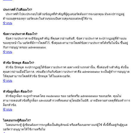
ประกาศทั่วไปคืออะไร?
ประกาศทั่วไปจะประกอบไปด้วยข้อมูลที่สำคัญที่ผู้ดูแลบอร์ดต้องการจะบอกคุณ มันจะปรากฏอยู่
ด้านบนสุดของทุก บอร์ดและในส่วนของแป้นควบคุมของแต่ละผู้ใช้งาน
ข้างบน
ข้อความประกาศ คืออะไร?
ข้อความประกาศ จะมีข้อมูลสำคัญ ที่คุณควรอ่านทันที. ข้อความประกาศ จะปรากฏอยู่ที่ด้านบน
ของทุกหน้าใน บอร์ดที่มีการโพสต์ไว้. ซึ่งคุณจะสามารถโพสต์ข้อความประกาศได้หรือไม่นั้น ขึ้นอยู่
กับการอนุญาตของ administrator.
ข้างบน
หัวข้อ ปักหมุด คืออะไร?
หัวข้อ ปักหมุด จะปรากฏอยู่ใต้ข้อความประกาศ เฉพาะหน้าแรกเท่านั้น. ซึ่งค่อนข้างสำคัญ ดังนั้น
คุณควรอ่านเมื่อมีโอกาส. เช่นเดียวกันกับข้อความประกาศ คือ administrator จะเป็นผู้ทำการอนุญาต
ให้คุณสามารถโพสต์หัวข้อ ปักหมุด ได้ในแต่ละบอร์ด.
ข้างบน
หัวข้อถูกล็อก คืออะไร?
หัวข้อถูกล็อก จะถูกกำหนดโดย moderator ของ บอร์ดหรือ administrator ของบอร์ด. คุณไม่
สามารถตอบหัวข้อที่ถูกล็อก และแบบสำรวจที่หมดอายุโดยอัตโนมัติ. อาจมีหลายสาเหตุที่ต้องทำการ
ล็อกหัวข้อ.
ข้างบน
ไอคอนกระทู้คืออะไร?
ไอคอนกระทู้ ผู้เขียนต้องการระบุเพื่อเป็นสัญลักษณ์ หรือเครื่องบอกทางแก่ผู้ใช้ ทั้งนี้ขึ้นอยู่กับผู้ดูแล
บอร์ดว่าอนุญาตให้ใช้งานหรือไม่