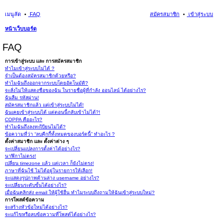
เมนูลัด
FAQ
สมัครสมาชิก
เข้าสู่ระบบ
หน้าเว็บบอร์ด
นห
FAQ
า
การเข้าสู่ระบบ และ การสมัครสมาชิก
ทำไมเข้าสู่ระบบไม่ได้ ?
จำเป็นต้องสมัครสมาชิกด้วยหรือ?
ทำไมฉันถึงออกจากระบบโดยอัตโนมัติ?
จะสั่งไม่ให้แสดงชื่อของฉัน ในรายชื่อผู้ที่กำลัง ออนไลน์ ได้อย่างไร?
ฉันลืม รหัสผ่าน!
สมัครสมาชิกแล้ว แต่เข้าสู่ระบบไม่ได้!
ฉันเคยเข้าสู่ระบบได้ แต่ตอนนี้กลับเข้าไม่ได้?!
COPPA คืออะไร?
ทำไมฉันถึงลงทะเีบียนไม่ได้?
ข้อความที่ว่า “ลบคุีกกี้ทั้งหมดของบอร์ดนี้” ทำอะไร ?
ตั้งค่าสมาชิก และ ตั้งค่าต่าง ๆ
จะเปลี่ยนแปลงการตั้งค่าได้อย่างไร?
นาฬิกาไม่ตรง!
เปลี่ยน timezone แล้ว แต่เวลา ก็ยังไม่ตรง!
ภาษาที่ฉันใช้ ไม่ได้อยู่ในรายการให้เลือก!
จะแสดงรูปภาพด้านล่าง username อย่างไร?
จะเปลี่ยนระดับขั้นได้อย่างไร?
เมื่อฉันคลิกส่ง email ให้ผู้ใช้อื่น ทำไมระบบถึงถามให้ฉันเข้าสู่ระบบใหม่?
การโพสต์ข้อความ
จะสร้างหัวข้อใหม่ได้อย่างไร?
จะแก้ไขหรือลบข้อความที่โพสต์ได้อย่างไร?