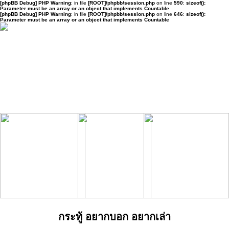
[phpBB Debug] PHP Warning
: in file
[ROOT]/phpbb/session.php
on line
590
:
sizeof():
Parameter must be an array or an object that implements Countable
[phpBB Debug] PHP Warning
: in file
[ROOT]/phpbb/session.php
on line
646
:
sizeof():
Parameter must be an array or an object that implements Countable
กระทู้ อยากบอก อยากเล่า