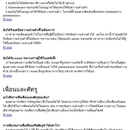
1.คุณยังไม่ได้สมัครสมาชิก และ/หรือยังไม่ได้เข้าสู่ระบบ
2.Administrator ของบอร์ดไม่อนุญาตให้ทุกคนใช้ข้อความส่วนตัว
3.คุณไม่ได้รับอนุญาตให้ใช้ข้อความส่วนตัว. ในกรณีนี้ คุณควรติดต่อเพื่อขอทราบเหตุผลจาก
administrator.
ข้างบน
ฉันได้รับแต่ข้อความส่วนตัวที่ไม่ต้องการ!
เราสามารถเพิ่มคุณเข้าไปในรายชื่อผู้ที่ไม่ต้องการรับข้อความส่วนตัวได้. แต่ในเวลานี้ ถ้าคุณยังได้
รับข้อความส่วนตัวที่ไม่ต้องการจากบางคน ให้คุณแจ้ง admin ของบอร์ด เขาสามารถป้องกันไม่ให้ผู้
ใช้นั้นส่งข้อความส่วนตัวได้อีก.
ข้างบน
ฉันได้รับ email รบกวนจากผู้ใช้ในบอร์ดนี้!
เราขอแสดงความเสียใจเป็นอย่างยิ่ง. Email ที่ถูกส่งจากบอร์ดนี้ จะมีข้อความที่บอกว่าใครเป็นผู้ส่ง.
คุณควรส่ง email ที่มีข้อความทั้งหมด ไปให้ administrator ของบอร์ด ซึ่งรวมทั้งส่วนหัวของข้อความ
ด้วย (ส่วนนี้จะบอกว่า email นั้นถูกส่งมาจากใคร) แล้วเขาจะจัดการให้เอง.
ข้างบน
เพื่อนและศัตรู
อะไรคือรายชื่อเพื่อนและศัตรูของฉัน?
คุณสามารถจัดการข้อมูลสมาชิกในบอร์ดได้ โดยสามารถระบุให้สมาชิกท่านอื่นๆ เป็นเพื่อนกับคุณ
ได้ เพื่อใช้ในการติดต่อกันได้โดยตรง เช่น การส่งข้อความส่วนตัว การโพสต์ข้อความต่างๆ ในขณะ
เดียวกันคุณสามารถเพิ่มรายชื่อศัตรูได้ ศัตรูท่านนั้นจะไม่เห็นข้อความที่คุณโพสต์
ข้างบน
การเพิ่ม/ลบรายชื่อเพื่อนหรือศัตรูทำได้อย่าไร?
คุณสามารถทำได้ 2 วิธี คือ การเพิ่มใน ประวัติของผู้ใช้งานและอีกวิธีคือการเพิ่มในแป้นควบคุม