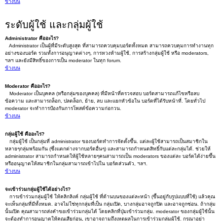
ข้างบน
ระดับผู้ใช้ และกลุ่มผู้ใช้
Administrator คืออะไร?
Administrator เป็นผู้ที่มีระดับสูงสุด ที่สามารถควบคุมบอร์ดทั้งหมด สามารถควบคุมการทำงานทุก
อย่างของบอร์ด รวมทั้งการอนุญาตต่างๆ, การหวงห้ามผู้ใช้, การสร้างกลุ่มผู้ใช้ หรือ moderators,
ฯลฯ และยังมีสิทธิ์ของการเป็น moderator ในทุก forum.
ข้างบน
Moderator คืออะไร?
Moderator เป็นบุคคล (หรือกลุ่มของบุคคล) ที่มีหน้าที่ตรวจสอบ บอร์ดสามารถแก้ไขหรือลบ
ข้อความ และสามารถล็อก, ปลดล็อก, ย้าย, ลบ และแยกหัวข้อใน บอร์ดที่ได้รับหน้าที่. โดยทั่วไป
moderator จะทำการป้องกันการโพสต์ข้อความก่อกวน.
ข้างบน
กลุ่มผู้ใช้ คืออะไร?
กลุ่มผู้ใช้ เป็นกลุ่มที่ administrator ของบอร์ดทำการจัดตั้งขึ้น. แต่ละผู้ใช้สามารถเป็นสมาชิกใน
หลายๆกลุ่มพร้อมกัน (ซึ่งแตกต่างจากบอร์ดอื่นๆ) และสามารถกำหนดสิทธิ์กับแต่ละกลุ่มได้. ช่วยให้
administrator สามารถกำหนดให้ผู้ใช้หลายๆคนสามารถเป็น moderators ของแต่ละ บอร์ดได้ง่ายขึ้น
หรืออนุญาตให้สมาชิกในกลุ่มสามารถเข้าไปใน บอร์ดส่วนตัว, ฯลฯ.
ข้างบน
จะเข้าร่วมกลุ่มผู้ใช้ได้อย่างไร?
การเข้าร่วมกลุ่มผู้ใช้ ให้คลิกลิงค์ กลุ่มผู้ใช้ ที่ด้านบนของแต่ละหน้า (ขึ้นอยู่กับรูปแบบที่ใช้) แล้วคุณ
จะเห็นกลุ่มที่มีทั้งหมด. อาจไม่ใช่ทุกกลุ่มที่เป็น กลุ่มเปิด, บางกลุ่มอาจถูกปิด และอาจถูกซ่อน. ถ้ากลุ่ม
นั้นเปิด คุณสามารถส่งคำขอเข้าร่วมกลุ่มได้ โดยคลิกที่ปุ่มเข้าร่วมกลุ่ม. moderator ของกลุ่มผู้ใช้นั้น
จะต้องทำการอนุญาตให้คุณเสียก่อน, เขาอาจถามถึงเหตุผลในการเข้าร่วมกลุ่มผู้ใช้. กรุณาอย่า