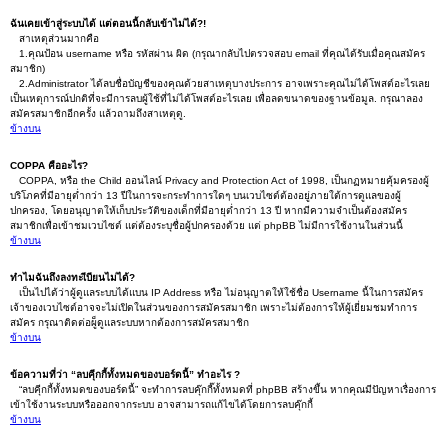
ฉันเคยเข้าสู่ระบบได้ แต่ตอนนี้กลับเข้าไม่ได้?!
สาเหตุส่วนมากคือ
1.คุณป้อน username หรือ รหัสผ่าน ผิด (กรุณากลับไปตรวจสอบ email ที่คุณได้รับเมื่อคุณสมัคร
สมาชิก)
2.Administrator ได้ลบชื่อบัญชีของคุณด้วยสาเหตุบางประการ อาจเพราะคุณไม่ได้โพสต์อะไรเลย
เป็นเหตุการณ์ปกติที่จะมีการลบผู้ใช้ที่ไม่ได้โพสต์อะไรเลย เพื่อลดขนาดของฐานข้อมูล. กรุณาลอง
สมัครสมาชิกอีกครั้ง แล้วถามถึงสาเหตุดู.
ข้างบน
COPPA คืออะไร?
COPPA, หรือ the Child ออนไลน์ Privacy and Protection Act of 1998, เป็นกฏหมายคุ้มครองผู้
บริโภคที่มีอายุต่ำกว่า 13 ปีในการจะกระทำการใดๆ บนเวบไซต์ต้องอยู่ภายใต้การดูแลของผู้
ปกครอง, โดยอนุญาตให้เก็บประวัติของเด็กที่มีอายุต่ำกว่า 13 ปี หากมีความจำเป็นต้องสมัคร
สมาชิกเพื่อเข้าชมเวบไซต์ แต่ต้องระบุชื่อผู้ปกครองด้วย แต่ phpBB ไม่มีการใช้งานในส่วนนี้
ข้างบน
ทำไมฉันถึงลงทะเีบียนไม่ได้?
เป็นไปได้ว่าผู้ดูแลระบบได้แบน IP Address หรือ ไม่อนุญาตให้ใช้ชื่อ Username นี้ในการสมัคร
เจ้าของเวบไซต์อาจจะไม่เปิดในส่วนของการสมัครสมาชิก เพราะไม่ต้องการให้ผู้เยี่ยมชมทำการ
สมัคร กรุณาติดต่อผู็ดูแลระบบหากต้องการสมัครสมาชิก
ข้างบน
ข้อความที่ว่า “ลบคุีกกี้ทั้งหมดของบอร์ดนี้” ทำอะไร ?
“ลบคุีกกี้ทั้งหมดของบอร์ดนี้” จะทำการลบคุ๊กกี๊ทั้งหมดที่ phpBB สร้างขึ้น หากคุณมีปัญหาเรื่องการ
เข้าใช้งานระบบหรือออกจากระบบ อาจสามารถแก้ไขได้โดยการลบคุ๊กกี้
ข้างบน