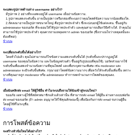
จะแสดงรูปภาพด้านล่าง username อย่างไร?
มีรูปภาพ 2 อย่างที่จะแสดงอยู่ใต้ username เมื่ออ่านข้อความ.
1.รูปภาพแสดงระดับขั้น อาจเป็นรูปดาวหรือกล่องที่จะบอกว่าคุณโพสต์ข้อความมากน้อยเพียงใด.
2.ถัดลงมาอาจเป็นรูปภาพขนาดใหญ่ คือรูปภาพประจำตัว ซึ่งจะบ่งบอกผู้ใช้แต่ละคน. ขึ้นอยู่กับ
administrator ของบอร์ด ที่จะยอมให้ใช้รูปภาพประจำตัว และคุณสามารถเลือกวิธีสร้างได้. ถ้าคุณไม่
สามารถใช้รูปภาพประจำตัว คุณควรถามเหตุผลจาก admin ของบอร์ด (ซึ่งเราแน่ใจว่าเหตุผลนั้นจะ
ต้องดีพอ!)
ข้างบน
จะเปลี่ยนระดับขั้นได้อย่างไร?
โดยทั่วไปแล้ว คุณไม่สามารถแก้ไขข้อความแสดงระดับขั้นได้ (ระดับขั้นจะปรากฏอยู่ใต้
username ของคุณในข้อความ และในข้อมูลส่วนตัว ขึ้นอยู่กับรูปแบบที่คุณใช้). บอร์ดส่วนมากใช้
ระดับขั้นเพื่อแสดงจำนวนข้อความที่คุณโพสต์ และเพื่อระบุสถานะพิเศษ เช่น moderator และ
administrator จะมีระดับขั้นพิเศษ. กรุณาอย่าโพสต์ข้อความมากๆ เพื่อหวังให้ระดับขั้นเพิ่มขึ้น เพราะ
บางทีคุณอาจถูก moderator หรือ administrator ทำการลดจำนวนการโพสต์ของคุณลง.
ข้างบน
เมื่อฉันคลิกส่ง email ให้ผู้ใช้อื่น ทำไมระบบถึงถามให้ฉันเข้าสู่ระบบใหม่?
ขออภัย เฉพาะผู้ใช้ที่สมัครสมาชิกแล้วแล้วเท่านั้น ที่สามารถส่ง email ให้ผู้อื่น ผ่านทางแบบฟอร์ม
ส่ง email ของบอร์ด (ถ้า admin อนุญาตให้ใช้คุณลักษณะนี้) เพื่อป้องกันการส่ง email รบกวนผู้อื่น
โดยผู้ใช้ที่ไม่ระบุชื่อ.
ข้างบน
การโพสต์ข้อความ
จะสร้างหัวข้อใหม่ได้อย่างไร?