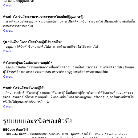
ได้ นอกจากผู้ดูแลบอร์ด
ข้างบน
ทำอย่างไร ฉันถึงจะสามารถรายงานการโพสต์แก่ผู้ดูแลกระทู้?
หากผู้ดูแลบอร์ดอนุญาต คุณจะเห็นปุ่มรายงาน เพื่อให้คุณเขียนรายงานได้ เมื่อคุณคลิกจะพบกับขั้น
ตอนการรายงานต่อไป
ข้างบน
ปุ่ม “บันทึก” ในการโพสต์กระทู้มีไว้ทำอะไร?
อนุณาตให้บันทึกข้อความเพื่อให้สามารถนำมาแก้ไขหรือใช้งานต่อได้
ข้างบน
ทำไมกระทู้ของฉันต้องรอการอนุมัติ?
ผู้ดูแลบอร์ดต้องการกรอกข้อความที่คุณโพสต์ก่อน อาจเป็นไปได้ว่าผู้ดุแลบอร์ดให้คุณไปอยู่ในกลุ่ม
ผู้ใช้งานที่ต้องการการตรวจสอบก่อน กรุณาติดต่อผู้ดูแลบอร์ดสำหรับรายละเอียด
ข้างบน
ทำอย่างไรฉันถึงจะดันกระทู้ได้?
โดยการคลิกที่ “ดันกระทู้” จะแสดง “ดันกระทู้” นั้นคือกระทู้ที่คุณต้องการได้ไปแสดงด้านบนสุดของ
บอร์ดแล้วอย่างไรก็ตาม หากคุณไม่เห็นกระทู้นั้น ให้ลองอ่านกฏของบอร์ดว่าอนุญาตในส่วนนี้หรือไม่
หรือไม่ให้คุณลองดำเนินการอีกครั้ง
ข้างบน
รูปแบบและชนิดของหัวข้อ
BBCode คืออะไร?
BBCode คือส่วนเพิ่มเติมพิเศษของภาษา HTML. คุณสามารถใช้ BBCode ถ้า administrator