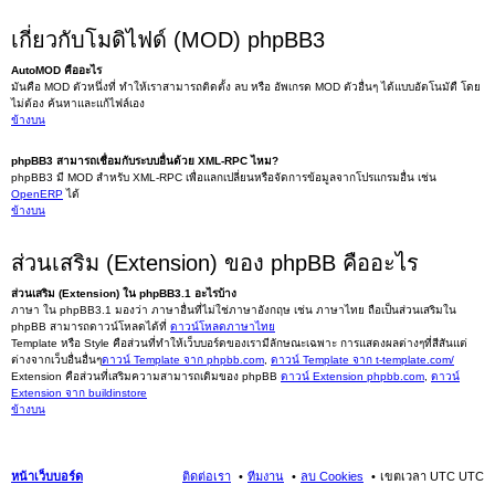
เกี่ยวกับโมดิไฟด์ (MOD) phpBB3
AutoMOD คืออะไร
มันคือ MOD ตัวหนึ่งที่ ทำให้เราสามารถติดตั้ง ลบ หรือ อัพเกรด MOD ตัวอื่นๆ ได้แบบอัตโนมัตื โดย
ไม่ต้อง ค้นหาและแก้ไฟล์เอง
ข้างบน
phpBB3 สามารถเชื่อมกับระบบอื่นด้วย XML-RPC ไหม?
phpBB3 มี MOD สำหรับ XML-RPC เพื่อแลกเปลี่ยนหรือจัดการข้อมูลจากโปรแกรมอื่น เช่น
OpenERP
ได้
ข้างบน
ส่วนเสริม (Extension) ของ phpBB คืออะไร
ส่วนเสริม (Extension) ใน phpBB3.1 อะไรบ้าง
ภาษา ใน phpBB3.1 มองว่า ภาษาอื่นที่ไม่ใช่ภาษาอังกฤษ เช่น ภาษาไทย ถือเป็นส่วนเสริมใน
phpBB สามารถดาวน์โหลดได้ที่
ดาวน์โหลดภาษาไทย
Template หรือ Style คือส่วนที่ทำให้เว็บบอร์ดของเรามีลักษณะเฉพาะ การแสดงผลต่างๆที่สีสันแต่
ต่างจากเว็บอื่นอื่นๆ
ดาวน์ Template จาก phpbb.com
,
ดาวน์ Template จาก t-template.com/
Extension คือส่วนที่เสริมความสามารถเดิมของ phpBB
ดาวน์ Extension phpbb.com
,
ดาวน์
Extension จาก buildinstore
ข้างบน
หน้าเว็บบอร์ด
ติดต่อเรา
ทีมงาน
ลบ Cookies
เขตเวลา UTC UTC