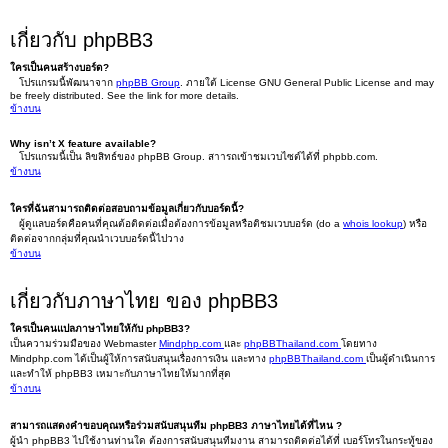
เกี่ยวกับ phpBB3
ใครเป็นคนสร้างบอร์ด?
โปรแกรมนี้พัฒนาจาก
phpBB Group
. ภายใต้ License GNU General Public License and may
be freely distributed. See the link for more details.
ข้างบน
Why isn’t X feature available?
โปรแกรมนี้เป็น ลิขสิทธ์ของ phpBB Group. สาารถเข้าชมเวบไซต์ได้ที่ phpbb.com.
ข้างบน
ใครที่ฉันสามารถติดต่อสอบถามข้อมูลเกี่ยวกับบอร์ดนี้?
ผู้ดูแลบอร์ดคือคนที่คุณต้อติดต่อเมื่อต้องการข้อมูลหรือติชมเวบบอร์ด (do a
whois lookup
) หรือ
ติดต่อจากกลุ่มที่คุณนำเวบบอร์ดนี้ไปวาง
ข้างบน
เกี่ยวกับภาษาไทย ของ phpBB3
ใครเป็นคนแปลภาษาไทยให้กับ phpBB3?
เป็นความร่วมมือของ Webmaster
Mindphp.com
และ
phpBBThailand.com
โดยทาง
Mindphp.com ได้เป็นผู้ให้การสนับสนุนเรื่องการเงิน และทาง
phpBBThailand.com
เป็นผู้ดำเนินการ
และทำให้ phpBB3 เหมาะกับภาษาไทยให้มากที่สุด
ข้างบน
สามารถแสดงคำขอบคุณหรือร่วมสนับสนุนทีม phpBB3 ภาษาไทยได้ที่ไหน ?
ผู้นำ phpBB3 ไปใช้งานท่านใด ต้องการสนับสนุนทีมงาน สามารถติดต่อได้ที่ เบอร์โทรในกระทู้ของ