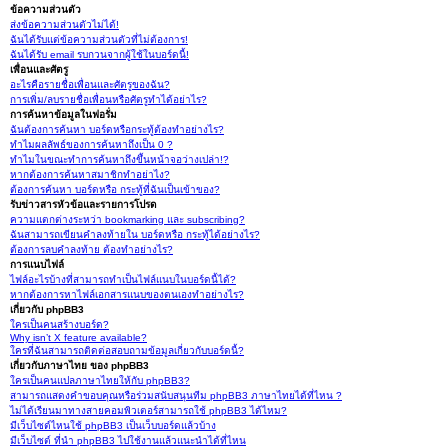
ข้อความส่วนตัว
ส่งข้อความส่วนตัวไม่ได้!
ฉันได้รับแต่ข้อความส่วนตัวที่ไม่ต้องการ!
ฉันได้รับ email รบกวนจากผู้ใช้ในบอร์ดนี้!
เพื่อนและศัตรู
อะไรคือรายชื่อเพื่อนและศัตรูของฉัน?
การเพิ่ม/ลบรายชื่อเพื่อนหรือศัตรูทำได้อย่าไร?
การค้นหาข้อมูลในฟอรั่ม
ฉันต้องการค้นหา บอร์ดหรือกระทู้ต้องทำอย่างไร?
ทำไมผลลัพธ์ของการค้นหาถึงเป็น 0 ?
ทำไมในขณะทำการค้นหาถึงขึ้นหน้าจอว่างเปล่า!?
หากต้องการค้นหาสมาชิกทำอย่าไง?
ต้องการค้นหา บอร์ดหรือ กระทู้ที่ฉันเป็นเข้าของ?
รับข่าวสารหัวข้อและรายการโปรด
ความแตกต่างระหว่า bookmarking และ subscribing?
ฉันสามารถเขียนคำลงท้ายใน บอร์ดหรือ กระทู้ได้อย่างไร?
ต้องการลบคำลงท้าย ต้องทำอย่างไร?
การแนบไฟล์
ไฟล์อะไรบ้างที่สามารถทำเป็นไฟล์แนบในบอร์ดนี้ได้?
หากต้องการหาไฟล์เอกสารแนบของตนเองทำอย่างไร?
เกี่ยวกับ phpBB3
ใครเป็นคนสร้างบอร์ด?
Why isn’t X feature available?
ใครที่ฉันสามารถติดต่อสอบถามข้อมูลเกี่ยวกับบอร์ดนี้?
เกี่ยวกับภาษาไทย ของ phpBB3
ใครเป็นคนแปลภาษาไทยให้กับ phpBB3?
สามารถแสดงคำขอบคุณหรือร่วมสนับสนุนทีม phpBB3 ภาษาไทยได้ที่ไหน ?
ไม่ได้เรียนมาทางสายคอมพิวเตอร์สามารถใช้ phpBB3 ได้ไหม?
มีเว็บไซต์ไหนใช้ phpBB3 เป็นเว็บบอร์ดแล้วบ้าง
มีเว็บไซต์ ที่นำ phpBB3 ไปใช้งานแล้วแนะนำได้ที่ไหน