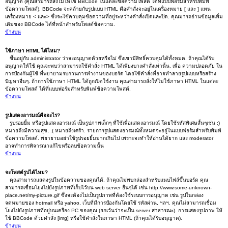
อนุญาต (คุณสามารถสั่งไม่ให้ใช้ BBCode ในแต่ละข้อความโพสต์ ได้ที่แบบฟอร์มสำหรับพิมพ์
ข้อความโพสต์). BBCode จะคล้ายกับรูปแบบ HTML คือคำสั่งจะอยู่ในเครื่องหมาย [ และ ] แทน
เครื่องหมาย < และ> ซึ่งจะใช้ควบคุมข้อความที่อยู่ระหว่างคำสั่งเปิดและปิด. คุณมารถอ่านข้อมูลเพิ่ม
เติมของ BBCode ได้ที่หน้าสำหรับโพสต์ข้อความ.
ข้างบน
ใช้ภาษา HTML ได้ไหม?
ขึ้นอยู่กับ administrator ว่าจะอนุญาตด้วยหรือไม่ ซึ่งเขามีสิทธิ์ควบคุมได้ทั้งหมด. ถ้าคุณได้รับ
อนุญาตให้ใช้ คุณจะพบว่าสามารถใช้คำสั่ง HTML ได้เพียงบางคำสั่งเท่านั้น. เพื่อ ความปลอดภัย ใน
การป้องกันผู้ใช้ ที่พยายามรบกวนการทำงานของบอร์ด โดยใช้คำสั่งที่อาจทำลายรูปแบบหรือสร้าง
ปัญหาอื่นๆ. ถ้าการใช้ภาษา HTML ได้ถูกเปิดใช้งาน คุณสามารถสั่งให้ไม่ใช้ภาษา HTML ในแต่ละ
ข้อความโพสต์ ได้ที่แบบฟอร์มสำหรับพิมพ์ข้อความโพสต์.
ข้างบน
รูปแสดงอารมณ์คืออะไร?
รูปรอยยิ้ม หรือรูปแสดงอารมณ์ เป็นรูปภาพเล็กๆ ที่ใช้เพื่อแสดงอารมณ์ โดยใช้รหัสพิเศษสั้นๆเช่น :)
หมายถึงมีความสุข, :( หมายถึงเศร้า. รายการรูปแสดงอารมณ์ทั้งหมดจะอยู่ในแบบฟอร์มสำหรับพิมพ์
ข้อความโพสต์. พยายามอย่าใช้รูปรอยยิ้มมากเกินไป เพราะจะทำให้อ่านได้ยาก และ moderator
อาจทำการพิจารณาแก้ไขหรือลบข้อความนั้น
ข้างบน
จะโพสต์รูปได้ไหม?
คุณสามารถแสดงรูปในข้อความของคุณได้. ถ้าคุณไม่พบกล่องสำหรับแนบไฟล์ขึ้นบอร์ด คุณ
สามารถเชื่อมโยงไปยังรูปภาพที่เก็บไว้บน web server อื่นๆได้ เช่น http://www.some-unknown-
place.net/my-picture.gif ซึ่งจะต้องไม่เป็นรูปภาพที่ต้องใช้ระบบการอนุญาต เช่น รูปในกล่อง
จดหมายของ hotmail หรือ yahoo, เว็บที่มีการป้องกันโดยใช้ รหัสผ่าน, ฯลฯ. คุณไม่สามารถเชื่อม
โยงไปยังรูปภาพที่อยู่บนเครื่อง PC ของคุณ (ยกเว้นว่าจะเป็น server สาธารณะ). การแสดงรูปภาพ ให้
ใช้ BBCode ด้วยคำสั่ง [img] หรือใช้คำสั่งในภาษา HTML (ถ้าคุณได้รับอนุญาต).
ข้างบน