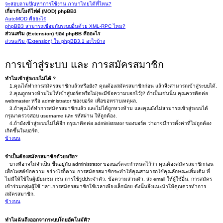
จะสอบถามปัญหาการใช้งาน ภาษาไทยได้ที่ไหน?
เกี่ยวกับโมดิไฟด์ (MOD) phpBB3
AutoMOD คืออะไร
phpBB3 สามารถเชื่อมกับระบบอื่นด้วย XML-RPC ไหม?
ส่วนเสริม (Extension) ของ phpBB คืออะไร
ส่วนเสริม (Extension) ใน phpBB3.1 อะไรบ้าง
การเข้าสู่ระบบ และ การสมัครสมาชิก
ทำไมเข้าสู่ระบบไม่ได้ ?
1.คุณได้ทำการสมัครสมาชิกแล้วหรือยัง? คุณต้องสมัครสมาชิกก่อน แล้วจึงสามารถเข้าสู่ระบบได้.
2.คุณถูกหวงห้ามไม่ให้เข้าสู่บอร์ดหรือไม่(จะมีข้อความบอกไว้)? ถ้าเป็นเช่นนั้น คุณควรติดต่อ
webmaster หรือ administrator ของบอร์ด เพื่อขอทราบเหตุผล.
3.ถ้าคุณได้ทำการสมัครสมาชิกแล้ว และไม่ได้ถูกหวงห้าม และคุณยังไม่สามารถเข้าสู่ระบบได้
กรุณาตรวจสอบ username และ รหัสผ่าน ให้ถูกต้อง.
4.ถ้ายังเข้าสู่ระบบไม่ได้อีก กรุณาติดต่อ administrator ของบอร์ด ว่าอาจมีการตั้งค่าที่ไม่ถูกต้อง
เกิดขึ้นในบอร์ด.
ข้างบน
จำเป็นต้องสมัครสมาชิกด้วยหรือ?
บางทีอาจไม่จำเป็น ขึ้นอยู่กับ administrator ของบอร์ดจะกำหนดไว้ว่า คุณต้องสมัครสมาชิกก่อน
เพื่อโพสต์ข้อความ อย่างไรก็ตาม การสมัครสมาชิกจะทำให้คุณสามารถใช้คุณลักษณะเพิ่มเติม ที่
ไม่มีให้ใช้ในผู้เยี่ยมชม เช่น การใช้รูปประจำตัว, ข้อความส่วนตัว, ส่ง email ให้ผู้ใช้อื่น, การสมัคร
เข้าร่วมกลุ่มผู้ใช้ ฯลฯ.การสมัครสมาชิกใช้เวลาเพียงเล็กน้อย ดังนั้นจึงแนะนำให้คุณควรทำการ
สมัครสมาชิก.
ข้างบน
ทำไมฉันถึงออกจากระบบโดยอัตโนมัติ?