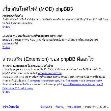
เกี่ยวกับโมดิไฟด์ (MOD) phpBB3
AutoMOD คืออะไร
มันคือ MOD ตัวหนึ่งที่ ทำให้เราสามารถติดตั้ง ลบ หรือ อัพเกรด MOD ตัวอื่นๆ ได้แบบอัตโนมัตื โดย
ไม่ต้อง ค้นหาและแก้ไฟล์เอง
ข้างบน
phpBB3 สามารถเชื่อมกับระบบอื่นด้วย XML-RPC ไหม?
phpBB3 มี MOD สำหรับ XML-RPC เพื่อแลกเปลี่ยนหรือจัดการข้อมูลจากโปรแกรมอื่น เช่น
OpenERP
ได้
ข้างบน
ส่วนเสริม (Extension) ของ phpBB คืออะไร
ส่วนเสริม (Extension) ใน phpBB3.1 อะไรบ้าง
ภาษา ใน phpBB3.1 มองว่า ภาษาอื่นที่ไม่ใช่ภาษาอังกฤษ เช่น ภาษาไทย ถือเป็นส่วนเสริมใน
phpBB สามารถดาวน์โหลดได้ที่
ดาวน์โหลดภาษาไทย
Template หรือ Style คือส่วนที่ทำให้เว็บบอร์ดของเรามีลักษณะเฉพาะ การแสดงผลต่างๆที่สีสันแต่
ต่างจากเว็บอื่นอื่นๆ
ดาวน์ Template จาก phpbb.com
,
ดาวน์ Template จาก t-template.com/
Extension คือส่วนที่เสริมความสามารถเดิมของ phpBB
ดาวน์ Extension phpbb.com
,
ดาวน์
Extension จาก buildinstore
ข้างบน
หน้าเว็บบอร์ด
ติดต่อเรา
ทีมงาน
ลบ Cookies
เขตเวลา UTC UTC