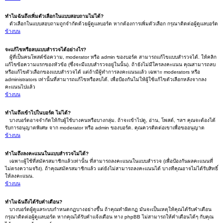
ทำไมฉันถึงเพิ่มตัวเลือกในแบบสอบถามไม่ได้?
ตัวเลือกในแบบสอบถามถูกจำกัดด้วยผู้ดูแลบอร์ด หากต้องการเพิ่มตัวเลือก กรุณาติดต่อผู้ดูแลบอร์ด
ข้างบน
จะแก้ไขหรือลบแบบสำรวจได้อย่างไร?
ผู้ที่เป็นคนโพสต์ข้อความ, moderator หรือ admin ของบอร์ด สามารถแก้ไขแบบสำรวจได้. ให้คลิก
แก้ไขข้อความแรกของหัวข้อ (ซึ่งจะมีแบบสำรวจอยู่ในนั้น). ถ้ายังไม่มีใครลงคะแนน คุณสามารถลบ
หรือแก้ไขตัวเลือกของแบบสำรวจได้ แต่ถ้ามีผู้ทำการลงคะแนนแล้ว เฉพาะ moderators หรือ
administrators เท่านั้นที่สามารถแก้ไขหรือลบได้. เพื่อป้องกันไม่ให้ผู้ใช้แก้ไขตัวเลือกหลังจากลง
คะแนนไปแล้ว
ข้างบน
ทำไมถึงเข้าไปในบอร์ด ไม่ได้?
บางบอร์ดอาจจำกัดให้กับผู้ใช้บางคนหรือบางกลุ่ม. ถ้าจะเข้าไปดู, อ่าน, โพสต์, ฯลฯ คุณจะต้องได้
รับการอนุญาตพิเศษ จาก moderator หรือ admin ของบอร์ด. คุณควรติดต่อเขาเพื่อขออนุญาต
ข้างบน
ทำไมถึงลงคะแนนในแบบสำรวจไม่ได้?
เฉพาะผู้ใช้ที่สมัครสมาชิกแล้วเท่านั้น ที่สามารถลงคะแนนในแบบสำรวจ (เพื่อป้องกันผลคะแนนที่
ไม่ตรงความจริง). ถ้าคุณสมัครสมาชิกแล้ว แต่ยังไม่สามารถลงคะแนนได้ บางทีคุณอาจไม่ได้รับสิทธิ์
ให้ลงคะแนน.
ข้างบน
ทำไมฉันถึงได้รับคำเตือน?
บางบอร์ดผู้ดูแลระบบกำหนดกฏบางอย่างขึ้น ถ้าคุณทำผิดกฏ มันจะเป็นเหตุให้คุณได้รับคำเตือน
กรุณาติดต่อผู้ดูแลบอร์ด หากคุณได้รับคำแจ้งเตือน ทาง phpBB ไม่สามารถให้คำเตือนได้ๆ กับคุณ