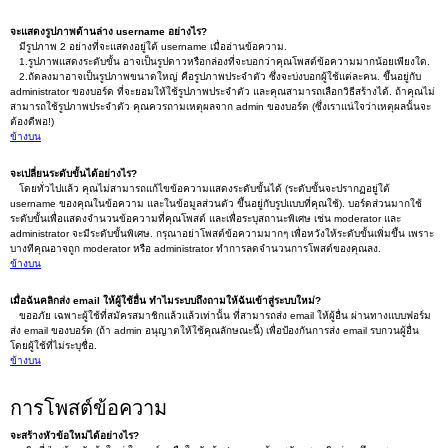
จะแสดงรูปภาพด้านล่าง username อย่างไร?
มีรูปภาพ 2 อย่างที่จะแสดงอยู่ใต้ username เมื่ออ่านข้อความ.
1.รูปภาพแสดงระดับขั้น อาจเป็นรูปดาวหรือกล่องที่จะบอกว่าคุณโพสต์ข้อความมากน้อยเพียงใด.
2.ถัดลงมาอาจเป็นรูปภาพขนาดใหญ่ คือรูปภาพประจำตัว ซึ่งจะบ่งบอกผู้ใช้แต่ละคน. ขึ้นอยู่กับ
administrator ของบอร์ด ที่จะยอมให้ใช้รูปภาพประจำตัว และคุณสามารถเลือกวิธีสร้างได้. ถ้าคุณไม่
สามารถใช้รูปภาพประจำตัว คุณควรถามเหตุผลจาก admin ของบอร์ด (ซึ่งเราแน่ใจว่าเหตุผลนั้นจะ
ต้องดีพอ!)
ข้างบน
จะเปลี่ยนระดับขั้นได้อย่างไร?
โดยทั่วไปแล้ว คุณไม่สามารถแก้ไขข้อความแสดงระดับขั้นได้ (ระดับขั้นจะปรากฏอยู่ใต้
username ของคุณในข้อความ และในข้อมูลส่วนตัว ขึ้นอยู่กับรูปแบบที่คุณใช้). บอร์ดส่วนมากใช้
ระดับขั้นเพื่อแสดงจำนวนข้อความที่คุณโพสต์ และเพื่อระบุสถานะพิเศษ เช่น moderator และ
administrator จะมีระดับขั้นพิเศษ. กรุณาอย่าโพสต์ข้อความมากๆ เพื่อหวังให้ระดับขั้นเพิ่มขึ้น เพราะ
บางทีคุณอาจถูก moderator หรือ administrator ทำการลดจำนวนการโพสต์ของคุณลง.
ข้างบน
เมื่อฉันคลิกส่ง email ให้ผู้ใช้อื่น ทำไมระบบถึงถามให้ฉันเข้าสู่ระบบใหม่?
ขออภัย เฉพาะผู้ใช้ที่สมัครสมาชิกแล้วแล้วเท่านั้น ที่สามารถส่ง email ให้ผู้อื่น ผ่านทางแบบฟอร์ม
ส่ง email ของบอร์ด (ถ้า admin อนุญาตให้ใช้คุณลักษณะนี้) เพื่อป้องกันการส่ง email รบกวนผู้อื่น
โดยผู้ใช้ที่ไม่ระบุชื่อ.
ข้างบน
การโพสต์ข้อความ
จะสร้างหัวข้อใหม่ได้อย่างไร?