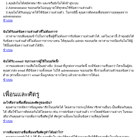
1.คุณยังไม่ได้สมัครสมาชิก และ/หรือยังไม่ได้เข้าสู่ระบบ
2.Administrator ของบอร์ดไม่อนุญาตให้ทุกคนใช้ข้อความส่วนตัว
3.คุณไม่ได้รับอนุญาตให้ใช้ข้อความส่วนตัว. ในกรณีนี้ คุณควรติดต่อเพื่อขอทราบเหตุผลจาก
administrator.
ข้างบน
ฉันได้รับแต่ข้อความส่วนตัวที่ไม่ต้องการ!
เราสามารถเพิ่มคุณเข้าไปในรายชื่อผู้ที่ไม่ต้องการรับข้อความส่วนตัวได้. แต่ในเวลานี้ ถ้าคุณยังได้
รับข้อความส่วนตัวที่ไม่ต้องการจากบางคน ให้คุณแจ้ง admin ของบอร์ด เขาสามารถป้องกันไม่ให้ผู้
ใช้นั้นส่งข้อความส่วนตัวได้อีก.
ข้างบน
ฉันได้รับ email รบกวนจากผู้ใช้ในบอร์ดนี้!
เราขอแสดงความเสียใจเป็นอย่างยิ่ง. Email ที่ถูกส่งจากบอร์ดนี้ จะมีข้อความที่บอกว่าใครเป็นผู้ส่ง.
คุณควรส่ง email ที่มีข้อความทั้งหมด ไปให้ administrator ของบอร์ด ซึ่งรวมทั้งส่วนหัวของข้อความ
ด้วย (ส่วนนี้จะบอกว่า email นั้นถูกส่งมาจากใคร) แล้วเขาจะจัดการให้เอง.
ข้างบน
เพื่อนและศัตรู
อะไรคือรายชื่อเพื่อนและศัตรูของฉัน?
คุณสามารถจัดการข้อมูลสมาชิกในบอร์ดได้ โดยสามารถระบุให้สมาชิกท่านอื่นๆ เป็นเพื่อนกับคุณ
ได้ เพื่อใช้ในการติดต่อกันได้โดยตรง เช่น การส่งข้อความส่วนตัว การโพสต์ข้อความต่างๆ ในขณะ
เดียวกันคุณสามารถเพิ่มรายชื่อศัตรูได้ ศัตรูท่านนั้นจะไม่เห็นข้อความที่คุณโพสต์
ข้างบน
การเพิ่ม/ลบรายชื่อเพื่อนหรือศัตรูทำได้อย่าไร?
คุณสามารถทำได้ 2 วิธี คือ การเพิ่มใน ประวัติของผู้ใช้งานและอีกวิธีคือการเพิ่มในแป้นควบคุม