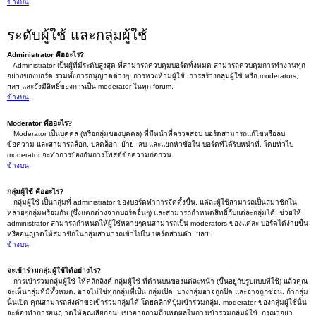
ข้างบน
ระดับผู้ใช้ และกลุ่มผู้ใช้
Administrator คืออะไร?
Administrator เป็นผู้ที่มีระดับสูงสุด ที่สามารถควบคุมบอร์ดทั้งหมด สามารถควบคุมการทำงานทุก
อย่างของบอร์ด รวมทั้งการอนุญาตต่างๆ, การหวงห้ามผู้ใช้, การสร้างกลุ่มผู้ใช้ หรือ moderators,
ฯลฯ และยังมีสิทธิ์ของการเป็น moderator ในทุก forum.
ข้างบน
Moderator คืออะไร?
Moderator เป็นบุคคล (หรือกลุ่มของบุคคล) ที่มีหน้าที่ตรวจสอบ บอร์ดสามารถแก้ไขหรือลบ
ข้อความ และสามารถล็อก, ปลดล็อก, ย้าย, ลบ และแยกหัวข้อใน บอร์ดที่ได้รับหน้าที่. โดยทั่วไป
moderator จะทำการป้องกันการโพสต์ข้อความก่อกวน.
ข้างบน
กลุ่มผู้ใช้ คืออะไร?
กลุ่มผู้ใช้ เป็นกลุ่มที่ administrator ของบอร์ดทำการจัดตั้งขึ้น. แต่ละผู้ใช้สามารถเป็นสมาชิกใน
หลายๆกลุ่มพร้อมกัน (ซึ่งแตกต่างจากบอร์ดอื่นๆ) และสามารถกำหนดสิทธิ์กับแต่ละกลุ่มได้. ช่วยให้
administrator สามารถกำหนดให้ผู้ใช้หลายๆคนสามารถเป็น moderators ของแต่ละ บอร์ดได้ง่ายขึ้น
หรืออนุญาตให้สมาชิกในกลุ่มสามารถเข้าไปใน บอร์ดส่วนตัว, ฯลฯ.
ข้างบน
จะเข้าร่วมกลุ่มผู้ใช้ได้อย่างไร?
การเข้าร่วมกลุ่มผู้ใช้ ให้คลิกลิงค์ กลุ่มผู้ใช้ ที่ด้านบนของแต่ละหน้า (ขึ้นอยู่กับรูปแบบที่ใช้) แล้วคุณ
จะเห็นกลุ่มที่มีทั้งหมด. อาจไม่ใช่ทุกกลุ่มที่เป็น กลุ่มเปิด, บางกลุ่มอาจถูกปิด และอาจถูกซ่อน. ถ้ากลุ่ม
นั้นเปิด คุณสามารถส่งคำขอเข้าร่วมกลุ่มได้ โดยคลิกที่ปุ่มเข้าร่วมกลุ่ม. moderator ของกลุ่มผู้ใช้นั้น
จะต้องทำการอนุญาตให้คุณเสียก่อน, เขาอาจถามถึงเหตุผลในการเข้าร่วมกลุ่มผู้ใช้. กรุณาอย่า