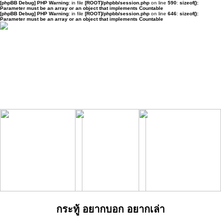
[phpBB Debug] PHP Warning
: in file
[ROOT]/phpbb/session.php
on line
590
:
sizeof():
Parameter must be an array or an object that implements Countable
[phpBB Debug] PHP Warning
: in file
[ROOT]/phpbb/session.php
on line
646
:
sizeof():
Parameter must be an array or an object that implements Countable
กระทู้ อยากบอก อยากเล่า