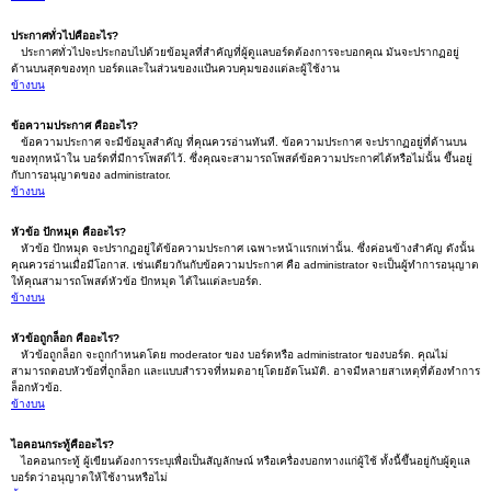
ประกาศทั่วไปคืออะไร?
ประกาศทั่วไปจะประกอบไปด้วยข้อมูลที่สำคัญที่ผู้ดูแลบอร์ดต้องการจะบอกคุณ มันจะปรากฏอยู่
ด้านบนสุดของทุก บอร์ดและในส่วนของแป้นควบคุมของแต่ละผู้ใช้งาน
ข้างบน
ข้อความประกาศ คืออะไร?
ข้อความประกาศ จะมีข้อมูลสำคัญ ที่คุณควรอ่านทันที. ข้อความประกาศ จะปรากฏอยู่ที่ด้านบน
ของทุกหน้าใน บอร์ดที่มีการโพสต์ไว้. ซึ่งคุณจะสามารถโพสต์ข้อความประกาศได้หรือไม่นั้น ขึ้นอยู่
กับการอนุญาตของ administrator.
ข้างบน
หัวข้อ ปักหมุด คืออะไร?
หัวข้อ ปักหมุด จะปรากฏอยู่ใต้ข้อความประกาศ เฉพาะหน้าแรกเท่านั้น. ซึ่งค่อนข้างสำคัญ ดังนั้น
คุณควรอ่านเมื่อมีโอกาส. เช่นเดียวกันกับข้อความประกาศ คือ administrator จะเป็นผู้ทำการอนุญาต
ให้คุณสามารถโพสต์หัวข้อ ปักหมุด ได้ในแต่ละบอร์ด.
ข้างบน
หัวข้อถูกล็อก คืออะไร?
หัวข้อถูกล็อก จะถูกกำหนดโดย moderator ของ บอร์ดหรือ administrator ของบอร์ด. คุณไม่
สามารถตอบหัวข้อที่ถูกล็อก และแบบสำรวจที่หมดอายุโดยอัตโนมัติ. อาจมีหลายสาเหตุที่ต้องทำการ
ล็อกหัวข้อ.
ข้างบน
ไอคอนกระทู้คืออะไร?
ไอคอนกระทู้ ผู้เขียนต้องการระบุเพื่อเป็นสัญลักษณ์ หรือเครื่องบอกทางแก่ผู้ใช้ ทั้งนี้ขึ้นอยู่กับผู้ดูแล
บอร์ดว่าอนุญาตให้ใช้งานหรือไม่