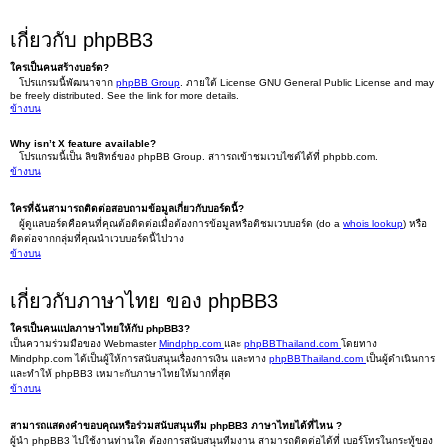
เกี่ยวกับ phpBB3
ใครเป็นคนสร้างบอร์ด?
โปรแกรมนี้พัฒนาจาก
phpBB Group
. ภายใต้ License GNU General Public License and may
be freely distributed. See the link for more details.
ข้างบน
Why isn’t X feature available?
โปรแกรมนี้เป็น ลิขสิทธ์ของ phpBB Group. สาารถเข้าชมเวบไซต์ได้ที่ phpbb.com.
ข้างบน
ใครที่ฉันสามารถติดต่อสอบถามข้อมูลเกี่ยวกับบอร์ดนี้?
ผู้ดูแลบอร์ดคือคนที่คุณต้อติดต่อเมื่อต้องการข้อมูลหรือติชมเวบบอร์ด (do a
whois lookup
) หรือ
ติดต่อจากกลุ่มที่คุณนำเวบบอร์ดนี้ไปวาง
ข้างบน
เกี่ยวกับภาษาไทย ของ phpBB3
ใครเป็นคนแปลภาษาไทยให้กับ phpBB3?
เป็นความร่วมมือของ Webmaster
Mindphp.com
และ
phpBBThailand.com
โดยทาง
Mindphp.com ได้เป็นผู้ให้การสนับสนุนเรื่องการเงิน และทาง
phpBBThailand.com
เป็นผู้ดำเนินการ
และทำให้ phpBB3 เหมาะกับภาษาไทยให้มากที่สุด
ข้างบน
สามารถแสดงคำขอบคุณหรือร่วมสนับสนุนทีม phpBB3 ภาษาไทยได้ที่ไหน ?
ผู้นำ phpBB3 ไปใช้งานท่านใด ต้องการสนับสนุนทีมงาน สามารถติดต่อได้ที่ เบอร์โทรในกระทู้ของ