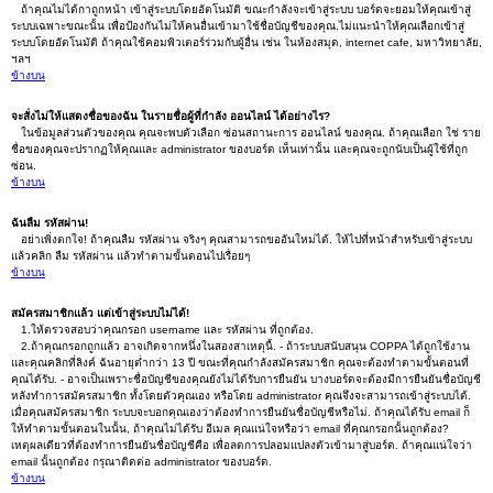
ถ้าคุณไม่ได้กาถูกหน้า เข้าสู่ระบบโดยอัตโนมัติ ขณะกำลังจะเข้าสู่ระบบ บอร์ดจะยอมให้คุณเข้าสู่
ระบบเฉพาะขณะนั้น เพื่อป้องกันไม่ให้คนอื่นเข้ามาใช้ชื่อบัญชีของคุณ.ไม่แนะนำให้คุณเลือกเข้าสู่
ระบบโดยอัตโนมัติ ถ้าคุณใช้คอมพิวเตอร์ร่วมกับผู้อื่น เช่น ในห้องสมุด, internet cafe, มหาวิทยาลัย,
ฯลฯ
ข้างบน
จะสั่งไม่ให้แสดงชื่อของฉัน ในรายชื่อผู้ที่กำลัง ออนไลน์ ได้อย่างไร?
ในข้อมูลส่วนตัวของคุณ คุณจะพบตัวเลือก ซ่อนสถานะการ ออนไลน์ ของคุณ. ถ้าคุณเลือก ใช่ ราย
ชื่อของคุณจะปรากฏให้คุณและ administrator ของบอร์ด เห็นเท่านั้น และคุณจะถูกนับเป็นผู้ใช้ที่ถูก
ซ่อน.
ข้างบน
ฉันลืม รหัสผ่าน!
อย่าเพิ่งตกใจ! ถ้าคุณลืม รหัสผ่าน จริงๆ คุณสามารถขออันใหม่ได้. ให้ไปที่หน้าสำหรับเข้าสู่ระบบ
แล้วคลิก ลืม รหัสผ่าน แล้วทำตามขั้นตอนไปเรื่อยๆ
ข้างบน
สมัครสมาชิกแล้ว แต่เข้าสู่ระบบไม่ได้!
1.ให้ตรวจสอบว่าคุณกรอก username และ รหัสผ่าน ที่ถูกต้อง.
2.ถ้าคุณกรอกถูกแล้ว อาจเกิดจากหนึ่งในสองสาเหตุนี้. - ถ้าระบบสนับสนุน COPPA ได้ถูกใช้งาน
และคุณคลิกที่ลิงค์ ฉันอายุต่ำกว่า 13 ปี ขณะที่คุณกำลังสมัครสมาชิก คุณจะต้องทำตามขั้นตอนที่
คุณได้รับ. - อาจเป็นเพราะชื่อบัญชีของคุณยังไม่ได้รับการยืนยัน บางบอร์ดจะต้องมีการยืนยันชื่อบัญชี
หลังทำการสมัครสมาชิก ทั้งโดยตัวคุณเอง หรือโดย administrator คุณจึงจะสามารถเข้าสู่ระบบได้.
เมื่อคุณสมัครสมาชิก ระบบจะบอกคุณเองว่าต้องทำการยืนยันชื่อบัญชีหรือไม่. ถ้าคุณได้รับ email ก็
ให้ทำตามขั้นตอนในนั้น, ถ้าคุณไม่ได้รับ อีเมล คุณแน่ใจหรือว่า email ที่คุณกรอกนั้นถูกต้อง?
เหตุผลเดียวที่ต้องทำการยืนยันชื่อบัญชีคือ เพื่อลดการปลอมแปลงตัวเข้ามาสู่บอร์ด. ถ้าคุณแน่ใจว่า
email นั้นถูกต้อง กรุณาติดต่อ administrator ของบอร์ด.
ข้างบน