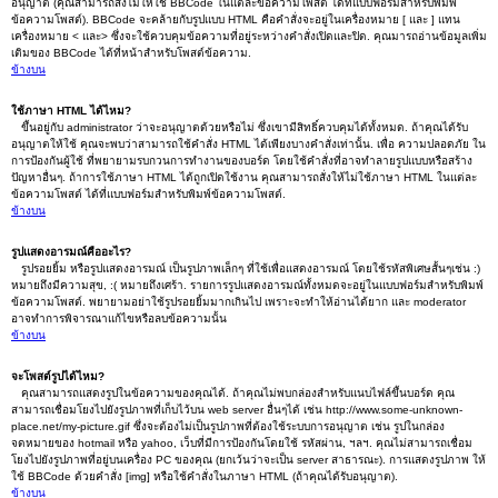
อนุญาต (คุณสามารถสั่งไม่ให้ใช้ BBCode ในแต่ละข้อความโพสต์ ได้ที่แบบฟอร์มสำหรับพิมพ์
ข้อความโพสต์). BBCode จะคล้ายกับรูปแบบ HTML คือคำสั่งจะอยู่ในเครื่องหมาย [ และ ] แทน
เครื่องหมาย < และ> ซึ่งจะใช้ควบคุมข้อความที่อยู่ระหว่างคำสั่งเปิดและปิด. คุณมารถอ่านข้อมูลเพิ่ม
เติมของ BBCode ได้ที่หน้าสำหรับโพสต์ข้อความ.
ข้างบน
ใช้ภาษา HTML ได้ไหม?
ขึ้นอยู่กับ administrator ว่าจะอนุญาตด้วยหรือไม่ ซึ่งเขามีสิทธิ์ควบคุมได้ทั้งหมด. ถ้าคุณได้รับ
อนุญาตให้ใช้ คุณจะพบว่าสามารถใช้คำสั่ง HTML ได้เพียงบางคำสั่งเท่านั้น. เพื่อ ความปลอดภัย ใน
การป้องกันผู้ใช้ ที่พยายามรบกวนการทำงานของบอร์ด โดยใช้คำสั่งที่อาจทำลายรูปแบบหรือสร้าง
ปัญหาอื่นๆ. ถ้าการใช้ภาษา HTML ได้ถูกเปิดใช้งาน คุณสามารถสั่งให้ไม่ใช้ภาษา HTML ในแต่ละ
ข้อความโพสต์ ได้ที่แบบฟอร์มสำหรับพิมพ์ข้อความโพสต์.
ข้างบน
รูปแสดงอารมณ์คืออะไร?
รูปรอยยิ้ม หรือรูปแสดงอารมณ์ เป็นรูปภาพเล็กๆ ที่ใช้เพื่อแสดงอารมณ์ โดยใช้รหัสพิเศษสั้นๆเช่น :)
หมายถึงมีความสุข, :( หมายถึงเศร้า. รายการรูปแสดงอารมณ์ทั้งหมดจะอยู่ในแบบฟอร์มสำหรับพิมพ์
ข้อความโพสต์. พยายามอย่าใช้รูปรอยยิ้มมากเกินไป เพราะจะทำให้อ่านได้ยาก และ moderator
อาจทำการพิจารณาแก้ไขหรือลบข้อความนั้น
ข้างบน
จะโพสต์รูปได้ไหม?
คุณสามารถแสดงรูปในข้อความของคุณได้. ถ้าคุณไม่พบกล่องสำหรับแนบไฟล์ขึ้นบอร์ด คุณ
สามารถเชื่อมโยงไปยังรูปภาพที่เก็บไว้บน web server อื่นๆได้ เช่น http://www.some-unknown-
place.net/my-picture.gif ซึ่งจะต้องไม่เป็นรูปภาพที่ต้องใช้ระบบการอนุญาต เช่น รูปในกล่อง
จดหมายของ hotmail หรือ yahoo, เว็บที่มีการป้องกันโดยใช้ รหัสผ่าน, ฯลฯ. คุณไม่สามารถเชื่อม
โยงไปยังรูปภาพที่อยู่บนเครื่อง PC ของคุณ (ยกเว้นว่าจะเป็น server สาธารณะ). การแสดงรูปภาพ ให้
ใช้ BBCode ด้วยคำสั่ง [img] หรือใช้คำสั่งในภาษา HTML (ถ้าคุณได้รับอนุญาต).
ข้างบน