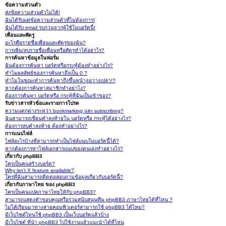
ข้อความส่วนตัว
ส่งข้อความส่วนตัวไม่ได้!
ฉันได้รับแต่ข้อความส่วนตัวที่ไม่ต้องการ!
ฉันได้รับ email รบกวนจากผู้ใช้ในบอร์ดนี้!
เพื่อนและศัตรู
อะไรคือรายชื่อเพื่อนและศัตรูของฉัน?
การเพิ่ม/ลบรายชื่อเพื่อนหรือศัตรูทำได้อย่าไร?
การค้นหาข้อมูลในฟอรั่ม
ฉันต้องการค้นหา บอร์ดหรือกระทู้ต้องทำอย่างไร?
ทำไมผลลัพธ์ของการค้นหาถึงเป็น 0 ?
ทำไมในขณะทำการค้นหาถึงขึ้นหน้าจอว่างเปล่า!?
หากต้องการค้นหาสมาชิกทำอย่าไง?
ต้องการค้นหา บอร์ดหรือ กระทู้ที่ฉันเป็นเข้าของ?
รับข่าวสารหัวข้อและรายการโปรด
ความแตกต่างระหว่า bookmarking และ subscribing?
ฉันสามารถเขียนคำลงท้ายใน บอร์ดหรือ กระทู้ได้อย่างไร?
ต้องการลบคำลงท้าย ต้องทำอย่างไร?
การแนบไฟล์
ไฟล์อะไรบ้างที่สามารถทำเป็นไฟล์แนบในบอร์ดนี้ได้?
หากต้องการหาไฟล์เอกสารแนบของตนเองทำอย่างไร?
เกี่ยวกับ phpBB3
ใครเป็นคนสร้างบอร์ด?
Why isn’t X feature available?
ใครที่ฉันสามารถติดต่อสอบถามข้อมูลเกี่ยวกับบอร์ดนี้?
เกี่ยวกับภาษาไทย ของ phpBB3
ใครเป็นคนแปลภาษาไทยให้กับ phpBB3?
สามารถแสดงคำขอบคุณหรือร่วมสนับสนุนทีม phpBB3 ภาษาไทยได้ที่ไหน ?
ไม่ได้เรียนมาทางสายคอมพิวเตอร์สามารถใช้ phpBB3 ได้ไหม?
มีเว็บไซต์ไหนใช้ phpBB3 เป็นเว็บบอร์ดแล้วบ้าง
มีเว็บไซต์ ที่นำ phpBB3 ไปใช้งานแล้วแนะนำได้ที่ไหน