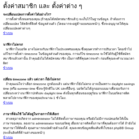
ตั้งค่าสมาชิก และ ตั้งค่าต่าง ๆ
จะเปลี่ยนแปลงการตั้งค่าได้อย่างไร?
การตั้งค่าทั้งหมดของคุณ (ถ้าคุณได้สมัครสมาชิกแล้ว) จะเก็บไว้ในฐานข้อมูล. ถ้าต้องการ
เปลี่ยนแปลง ให้คลิกที่ลิงค์ ข้อมูลส่วนตัว (โดยมากจะอยู่ด้านบนของหน้า). ซึ่งจะอนุญาตให้คุณ
เปลี่ยนแปลงค่าต่างๆ
ข้างบน
นาฬิกาไม่ตรง!
นาฬิกาในบอร์ด อาจไม่ตรงกับนาฬิกาในประเทศของคุณ ซึ่งคุณควรทำการปรับเวลา โดยเข้าไป
แก้ไขการตั้งค่า timezone ในข้อมูลส่วนตัวของคุณ. การแก้ไข timezone จะใช้ได้กับผู้ใช้ที่สมัคร
สมาชิกแล้วเท่านั้น ถ้าคุณยังไม่ได้สมัครสมาชิก เป็นการดีที่คุณควรจะทำ ก่อนที่คุณจะคำนวณเวลา
ผิด!
ข้างบน
เปลี่ยน timezone แล้ว แต่เวลา ก็ยังไม่ตรง!
ถ้าคุณแน่ใจว่าเลือก timezone ถูกต้องแล้ว แต่นาฬิกาก็ยังไม่ตรง อาจเป็นเพราะ daylight savings
time (หรือ summer time ซึ่งจะรู้จักดีใน UK และที่อื่นๆ). บอร์ดไม่ได้ถูกออกแบบมาเพื่อรองรับการ
เปลี่ยนระหว่างนาฬิกาปกติและ daylight time ดังนั้นทุกเดือนของฤดูร้อน นาฬิกาในบอร์ดอาจผิด
พลาดไปจากนาฬิกาของคุณประมาณ 1 ชั่วโมง.
ข้างบน
ภาษาที่ฉันใช้ ไม่ได้อยู่ในรายการให้เลือก!
สาเหตุอาจเกิดจาก administrator ไม่ได้ติดตั้งภาษาของคุณ หรือยังไม่มีการแปลบอร์ดให้เป็น
ภาษาของคุณ. ลองถาม administrator ของบอร์ดดู เผื่อเขาอาจติดตั้งภาษาที่คุณต้องการได้ ถ้ายังไม่
พบภาษาให้ติดตั้ง คุณสามารถแปลด้วยตัวเองได้. คุณจะพบข้อมูลเพิ่มเติมที่เว็บของ phpBB Group
(จะเห็นลิงค์ที่ด้านล่างของหน้า)
ข้างบน