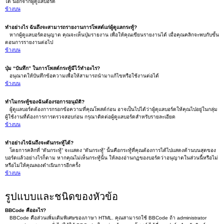
ได้ นอกจากผู้ดูแลบอร์ด
ข้างบน
ทำอย่างไร ฉันถึงจะสามารถรายงานการโพสต์แก่ผู้ดูแลกระทู้?
หากผู้ดูแลบอร์ดอนุญาต คุณจะเห็นปุ่มรายงาน เพื่อให้คุณเขียนรายงานได้ เมื่อคุณคลิกจะพบกับขั้น
ตอนการรายงานต่อไป
ข้างบน
ปุ่ม “บันทึก” ในการโพสต์กระทู้มีไว้ทำอะไร?
อนุณาตให้บันทึกข้อความเพื่อให้สามารถนำมาแก้ไขหรือใช้งานต่อได้
ข้างบน
ทำไมกระทู้ของฉันต้องรอการอนุมัติ?
ผู้ดูแลบอร์ดต้องการกรอกข้อความที่คุณโพสต์ก่อน อาจเป็นไปได้ว่าผู้ดุแลบอร์ดให้คุณไปอยู่ในกลุ่ม
ผู้ใช้งานที่ต้องการการตรวจสอบก่อน กรุณาติดต่อผู้ดูแลบอร์ดสำหรับรายละเอียด
ข้างบน
ทำอย่างไรฉันถึงจะดันกระทู้ได้?
โดยการคลิกที่ “ดันกระทู้” จะแสดง “ดันกระทู้” นั้นคือกระทู้ที่คุณต้องการได้ไปแสดงด้านบนสุดของ
บอร์ดแล้วอย่างไรก็ตาม หากคุณไม่เห็นกระทู้นั้น ให้ลองอ่านกฏของบอร์ดว่าอนุญาตในส่วนนี้หรือไม่
หรือไม่ให้คุณลองดำเนินการอีกครั้ง
ข้างบน
รูปแบบและชนิดของหัวข้อ
BBCode คืออะไร?
BBCode คือส่วนเพิ่มเติมพิเศษของภาษา HTML. คุณสามารถใช้ BBCode ถ้า administrator