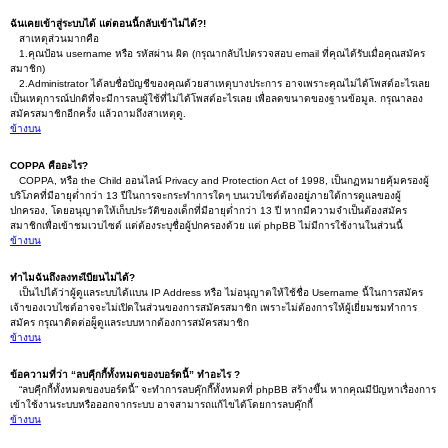
ฉันเคยเข้าสู่ระบบได้ แต่ตอนนี้กลับเข้าไม่ได้?!
สาเหตุส่วนมากคือ
1.คุณป้อน username หรือ รหัสผ่าน ผิด (กรุณากลับไปตรวจสอบ email ที่คุณได้รับเมื่อคุณสมัคร
สมาชิก)
2.Administrator ได้ลบชื่อบัญชีของคุณด้วยสาเหตุบางประการ อาจเพราะคุณไม่ได้โพสต์อะไรเลย
เป็นเหตุการณ์ปกติที่จะมีการลบผู้ใช้ที่ไม่ได้โพสต์อะไรเลย เพื่อลดขนาดของฐานข้อมูล. กรุณาลอง
สมัครสมาชิกอีกครั้ง แล้วถามถึงสาเหตุดู.
ข้างบน
COPPA คืออะไร?
COPPA, หรือ the Child ออนไลน์ Privacy and Protection Act of 1998, เป็นกฏหมายคุ้มครองผู้
บริโภคที่มีอายุต่ำกว่า 13 ปีในการจะกระทำการใดๆ บนเวบไซต์ต้องอยู่ภายใต้การดูแลของผู้
ปกครอง, โดยอนุญาตให้เก็บประวัติของเด็กที่มีอายุต่ำกว่า 13 ปี หากมีความจำเป็นต้องสมัคร
สมาชิกเพื่อเข้าชมเวบไซต์ แต่ต้องระบุชื่อผู้ปกครองด้วย แต่ phpBB ไม่มีการใช้งานในส่วนนี้
ข้างบน
ทำไมฉันถึงลงทะเีบียนไม่ได้?
เป็นไปได้ว่าผู้ดูแลระบบได้แบน IP Address หรือ ไม่อนุญาตให้ใช้ชื่อ Username นี้ในการสมัคร
เจ้าของเวบไซต์อาจจะไม่เปิดในส่วนของการสมัครสมาชิก เพราะไม่ต้องการให้ผู้เยี่ยมชมทำการ
สมัคร กรุณาติดต่อผู็ดูแลระบบหากต้องการสมัครสมาชิก
ข้างบน
ข้อความที่ว่า “ลบคุีกกี้ทั้งหมดของบอร์ดนี้” ทำอะไร ?
“ลบคุีกกี้ทั้งหมดของบอร์ดนี้” จะทำการลบคุ๊กกี๊ทั้งหมดที่ phpBB สร้างขึ้น หากคุณมีปัญหาเรื่องการ
เข้าใช้งานระบบหรือออกจากระบบ อาจสามารถแก้ไขได้โดยการลบคุ๊กกี้
ข้างบน