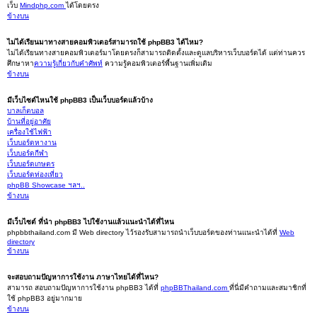
เว็บ
Mindphp.com
ได้โดยตรง
ข้างบน
ไม่ได้เรียนมาทางสายคอมพิวเตอร์สามารถใช้ phpBB3 ได้ไหม?
ไม่ได้เรียนทางสายคอมพิวเตอร์มาโดยตรงก็สามารถติดตั้งและดูแลบริหารเว็บบอร์ดได้ แต่ท่านควร
ศึกษาหา
ความรู้เกี่ยวกับคำศัพท์
ความรู้คอมพิวเตอร์พื้นฐานเพิ่มเติม
ข้างบน
มีเว็บไซต์ไหนใช้ phpBB3 เป็นเว็บบอร์ดแล้วบ้าง
บาลเก็ตบอล
บ้านที่อยู่อาศัย
เครื่องใช้ไฟฟ้า
เว็บบอร์ดหางาน
เว็บบอร์ดกีฬา
เว็บบอร์ดเกษตร
เว็บบอร์ดท่องเที่ยว
phpBB Showcase ฯลฯ..
ข้างบน
มีเว็บไซต์ ที่นำ phpBB3 ไปใช้งานแล้วแนะนำได้ที่ไหน
phpbbthailand.com มี Web directory ไว้รองรับสามารถนำเว็บบอร์ดของท่านแนะนำได้ที่
Web
directory
ข้างบน
จะสอบถามปัญหาการใช้งาน ภาษาไทยได้ที่ไหน?
สามารถ สอบถามปัญหาการใช้งาน phpBB3 ได้ที่
phpBBThailand.com
ที่นี่มีคำถามและสมาชิกที่
ใช้ phpBB3 อยู่มากมาย
ข้างบน