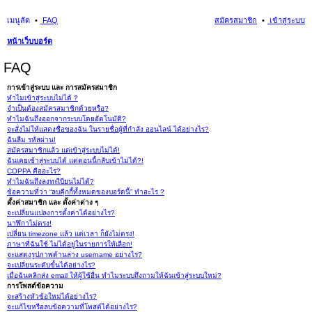
เมนูลัด
FAQ
สมัครสมาชิก
เข้าสู่ระบบ
หน้าเว็บบอร์ด
นห
FAQ
า
การเข้าสู่ระบบ และ การสมัครสมาชิก
ทำไมเข้าสู่ระบบไม่ได้ ?
จำเป็นต้องสมัครสมาชิกด้วยหรือ?
ทำไมฉันถึงออกจากระบบโดยอัตโนมัติ?
จะสั่งไม่ให้แสดงชื่อของฉัน ในรายชื่อผู้ที่กำลัง ออนไลน์ ได้อย่างไร?
ฉันลืม รหัสผ่าน!
สมัครสมาชิกแล้ว แต่เข้าสู่ระบบไม่ได้!
ฉันเคยเข้าสู่ระบบได้ แต่ตอนนี้กลับเข้าไม่ได้?!
COPPA คืออะไร?
ทำไมฉันถึงลงทะเีบียนไม่ได้?
ข้อความที่ว่า “ลบคุีกกี้ทั้งหมดของบอร์ดนี้” ทำอะไร ?
ตั้งค่าสมาชิก และ ตั้งค่าต่าง ๆ
จะเปลี่ยนแปลงการตั้งค่าได้อย่างไร?
นาฬิกาไม่ตรง!
เปลี่ยน timezone แล้ว แต่เวลา ก็ยังไม่ตรง!
ภาษาที่ฉันใช้ ไม่ได้อยู่ในรายการให้เลือก!
จะแสดงรูปภาพด้านล่าง username อย่างไร?
จะเปลี่ยนระดับขั้นได้อย่างไร?
เมื่อฉันคลิกส่ง email ให้ผู้ใช้อื่น ทำไมระบบถึงถามให้ฉันเข้าสู่ระบบใหม่?
การโพสต์ข้อความ
จะสร้างหัวข้อใหม่ได้อย่างไร?
จะแก้ไขหรือลบข้อความที่โพสต์ได้อย่างไร?