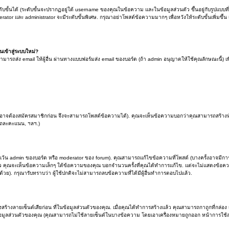
้นได้ (ระดับขั้นจะปรากฏอยู่ใต้ username ของคุณในข้อความ และในข้อมูลส่วนตัว ขึ้นอยู่กับรูปแบบที่
rator และ administrator จะมีระดับขั้นพิเศษ. กรุณาอย่าโพสต์ข้อความมากๆ เพื่อหวังให้ระดับขั้นเพิ่มขึ้
ันเข้าสู่ระบบใหม่?
มารถส่ง email ให้ผู้อื่น ผ่านทางแบบฟอร์มส่ง email ของบอร์ด (ถ้า admin อนุญาตให้ใช้คุณลักษณะนี้) เพื่อป้
คุณอาจต้องสมัครสมาชิกก่อน จึงจะสามารถโพสต์ข้อความได้). คุณจะเห็นข้อความบอกว่าคุณสามารถสร้างหัว
รถละคะแนน, ฯลฯ.)
น admin ของบอร์ด หรือ moderator ของ forum). คุณสามารถแก้ไขข้อความที่โพสต์ (บางครั้งอาจมีการจ
คุณจะเห็นข้อความเล็กๆ ใต้ข้อความของคุณ บอกจำนวนครั้งที่คุณได้ทำการแก้ไข. แต่จะไม่แสดงข้อความเล็
้วย). กรุณารับทราบว่า ผู้ใช้ปกติจะไม่สามารถลบข้อความที่ได้มีผู้อื่นทำการตอบไปแล้ว.
งสร้างลายเซ็นต์เสียก่อน ที่ในข้อมูลส่วนตัวของคุณ. เมื่อคุณได้ทำการสร้างแล้ว คุณสามารถกาถูกที่กล่อ
ข้อมูลส่วนตัวของคุณ (คุณสามารถไม่ใช้ลายเซ็นต์ในบางข้อความ โดยเอาเครื่องหมายถูกออก หน้าการใช้