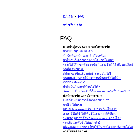
เมนูลัด
FAQ
หน้าเว็บบอร์ด
FAQ
การเข้าสู่ระบบ และ การสมัครสมาชิก
ทำไมเข้าสู่ระบบไม่ได้ ?
จำเป็นต้องสมัครสมาชิกด้วยหรือ?
ทำไมฉันถึงออกจากระบบโดยอัตโนมัติ?
จะสั่งไม่ให้แสดงชื่อของฉัน ในรายชื่อผู้ที่กำลัง ออนไลน
ฉันลืม รหัสผ่าน!
สมัครสมาชิกแล้ว แต่เข้าสู่ระบบไม่ได้!
ฉันเคยเข้าสู่ระบบได้ แต่ตอนนี้กลับเข้าไม่ได้?!
COPPA คืออะไร?
ทำไมฉันถึงลงทะเีบียนไม่ได้?
ข้อความที่ว่า “ลบคุีกกี้ทั้งหมดของบอร์ดนี้” ทำอะไร ?
ตั้งค่าสมาชิก และ ตั้งค่าต่าง ๆ
จะเปลี่ยนแปลงการตั้งค่าได้อย่างไร?
นาฬิกาไม่ตรง!
เปลี่ยน timezone แล้ว แต่เวลา ก็ยังไม่ตรง!
ภาษาที่ฉันใช้ ไม่ได้อยู่ในรายการให้เลือก!
จะแสดงรูปภาพด้านล่าง username อย่างไร?
จะเปลี่ยนระดับขั้นได้อย่างไร?
เมื่อฉันคลิกส่ง email ให้ผู้ใช้อื่น ทำไมระบบถึงถามให้ฉั
การโพสต์ข้อความ