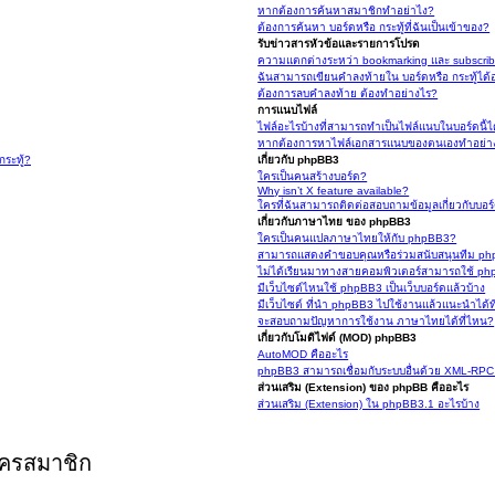
หากต้องการค้นหาสมาชิกทำอย่าไง?
ต้องการค้นหา บอร์ดหรือ กระทู้ที่ฉันเป็นเข้าของ?
รับข่าวสารหัวข้อและรายการโปรด
ความแตกต่างระหว่า bookmarking และ subscrib
ฉันสามารถเขียนคำลงท้ายใน บอร์ดหรือ กระทู้ได้
ต้องการลบคำลงท้าย ต้องทำอย่างไร?
การแนบไฟล์
ไฟล์อะไรบ้างที่สามารถทำเป็นไฟล์แนบในบอร์ดนี้ไ
หากต้องการหาไฟล์เอกสารแนบของตนเองทำอย่า
ระทู้?
เกี่ยวกับ phpBB3
ใครเป็นคนสร้างบอร์ด?
Why isn’t X feature available?
ใครที่ฉันสามารถติดต่อสอบถามข้อมูลเกี่ยวกับบอร์
เกี่ยวกับภาษาไทย ของ phpBB3
ใครเป็นคนแปลภาษาไทยให้กับ phpBB3?
สามารถแสดงคำขอบคุณหรือร่วมสนับสนุนทีม ph
ไม่ได้เรียนมาทางสายคอมพิวเตอร์สามารถใช้ p
มีเว็บไซต์ไหนใช้ phpBB3 เป็นเว็บบอร์ดแล้วบ้าง
มีเว็บไซต์ ที่นำ phpBB3 ไปใช้งานแล้วแนะนำได้ท
จะสอบถามปัญหาการใช้งาน ภาษาไทยได้ที่ไหน?
เกี่ยวกับโมดิไฟด์ (MOD) phpBB3
AutoMOD คืออะไร
phpBB3 สามารถเชื่อมกับระบบอื่นด้วย XML-RP
ส่วนเสริม (Extension) ของ phpBB คืออะไร
ส่วนเสริม (Extension) ใน phpBB3.1 อะไรบ้าง
ัครสมาชิก