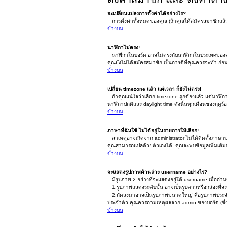
จะเปลี่ยนแปลงการตั้งค่าได้อย่างไร?
การตั้งค่าทั้งหมดของคุณ (ถ้าคุณได้สมัครสมาชิกแล้ว) 
ข้างบน
นาฬิกาไม่ตรง!
นาฬิกาในบอร์ด อาจไม่ตรงกับนาฬิกาในประเทศของคุณ ซึ
คุณยังไม่ได้สมัครสมาชิก เป็นการดีที่คุณควรจะทำ ก่
ข้างบน
เปลี่ยน timezone แล้ว แต่เวลา ก็ยังไม่ตรง!
ถ้าคุณแน่ใจว่าเลือก timezone ถูกต้องแล้ว แต่นาฬิกาก็
นาฬิกาปกติและ daylight time ดังนั้นทุกเดือนของฤ
ข้างบน
ภาษาที่ฉันใช้ ไม่ได้อยู่ในรายการให้เลือก!
สาเหตุอาจเกิดจาก administrator ไม่ได้ติดตั้งภาษาขอ
คุณสามารถแปลด้วยตัวเองได้. คุณจะพบข้อมูลเพิ่มเติมท
ข้างบน
จะแสดงรูปภาพด้านล่าง username อย่างไร?
มีรูปภาพ 2 อย่างที่จะแสดงอยู่ใต้ username เมื่ออ่า
1.รูปภาพแสดงระดับขั้น อาจเป็นรูปดาวหรือกล่องที่
2.ถัดลงมาอาจเป็นรูปภาพขนาดใหญ่ คือรูปภาพประจำตัว ซ
ประจำตัว คุณควรถามเหตุผลจาก admin ของบอร์ด (ซึ่งเ
ข้างบน