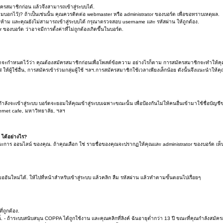
รสมาชิกก่อน แล้วจึงสามารถเข้าสู่ระบบได้.
ามบอกไว้)? ถ้าเป็นเช่นนั้น คุณควรติดต่อ webmaster หรือ administrator ของบอร์ด เพื่อขอทราบเหตุผล.
้าม และคุณยังไม่สามารถเข้าสู่ระบบได้ กรุณาตรวจสอบ username และ รหัสผ่าน ให้ถูกต้อง.
 ของบอร์ด ว่าอาจมีการตั้งค่าที่ไม่ถูกต้องเกิดขึ้นในบอร์ด.
์ดจะกำหนดไว้ว่า คุณต้องสมัครสมาชิกก่อนเพื่อโพสต์ข้อความ อย่างไรก็ตาม การสมัครสมาชิกจะทำให้คุณสาม
 ให้ผู้ใช้อื่น, การสมัครเข้าร่วมกลุ่มผู้ใช้ ฯลฯ.การสมัครสมาชิกใช้เวลาเพียงเล็กน้อย ดังนั้นจึงแนะนำใ
ลังจะเข้าสู่ระบบ บอร์ดจะยอมให้คุณเข้าสู่ระบบเฉพาะขณะนั้น เพื่อป้องกันไม่ให้คนอื่นเข้ามาใช้ชื่อบัญช
nternet cafe, มหาวิทยาลัย, ฯลฯ
์ ได้อย่างไร?
 ออนไลน์ ของคุณ. ถ้าคุณเลือก ใช่ รายชื่อของคุณจะปรากฏให้คุณและ administrator ของบอร์ด เห็นเท่าน
อันใหม่ได้. ให้ไปที่หน้าสำหรับเข้าสู่ระบบ แล้วคลิก ลืม รหัสผ่าน แล้วทำตามขั้นตอนไปเรื่อยๆ
ถูกต้อง.
 - ถ้าระบบสนับสนุน COPPA ได้ถูกใช้งาน และคุณคลิกที่ลิงค์ ฉันอายุต่ำกว่า 13 ปี ขณะที่คุณกำลังสมัค