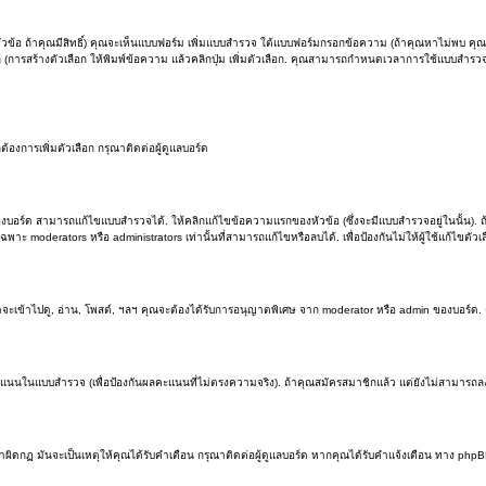
วข้อ ถ้าคุณมีสิทธิ์) คุณจะเห็นแบบฟอร์ม เพิ่มแบบสำรวจ ใต้แบบฟอร์มกรอกข้อความ (ถ้าคุณหาไม่พบ คุณ
อก (การสร้างตัวเลือก ให้พิมพ์ข้อความ แล้วคลิกปุ่ม เพิ่มตัวเลือก. คุณสามารถกำหนดเวลาการใช้แบบสำ
งการเพิ่มตัวเลือก กรุณาติดต่อผู้ดูแลบอร์ด
องบอร์ด สามารถแก้ไขแบบสำรวจได้. ให้คลิกแก้ไขข้อความแรกของหัวข้อ (ซึ่งจะมีแบบสำรวจอยู่ในนั้น).
าะ moderators หรือ administrators เท่านั้นที่สามารถแก้ไขหรือลบได้. เพื่อป้องกันไม่ให้ผู้ใช้แก้ไขต
าจะเข้าไปดู, อ่าน, โพสต์, ฯลฯ คุณจะต้องได้รับการอนุญาตพิเศษ จาก moderator หรือ admin ของบอร์ด
คะแนนในแบบสำรวจ (เพื่อป้องกันผลคะแนนที่ไม่ตรงความจริง). ถ้าคุณสมัครสมาชิกแล้ว แต่ยังไม่สามารถล
ดกฏ มันจะเป็นเหตุให้คุณได้รับคำเตือน กรุณาติดต่อผู้ดูแลบอร์ด หากคุณได้รับคำแจ้งเตือน ทาง phpB