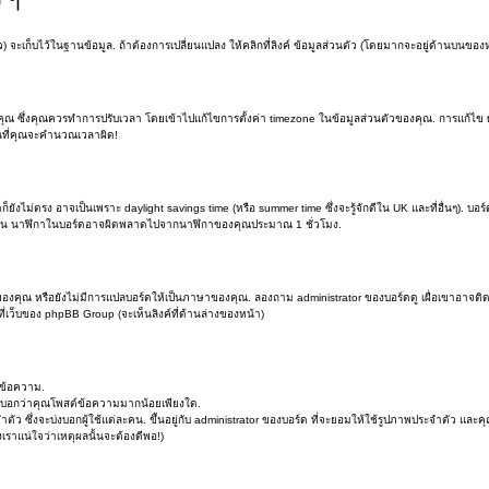
จะเก็บไว้ในฐานข้อมูล. ถ้าต้องการเปลี่ยนแปลง ให้คลิกที่ลิงค์ ข้อมูลส่วนตัว (โดยมากจะอยู่ด้านบนของห
่งคุณควรทำการปรับเวลา โดยเข้าไปแก้ไขการตั้งค่า timezone ในข้อมูลส่วนตัวของคุณ. การแก้ไข timezo
อนที่คุณจะคำนวณเวลาผิด!
ยังไม่ตรง อาจเป็นเพราะ daylight savings time (หรือ summer time ซึ่งจะรู้จักดีใน UK และที่อื่นๆ). บอร
ดูร้อน นาฬิกาในบอร์ดอาจผิดพลาดไปจากนาฬิกาของคุณประมาณ 1 ชั่วโมง.
งคุณ หรือยังไม่มีการแปลบอร์ดให้เป็นภาษาของคุณ. ลองถาม administrator ของบอร์ดดู เผื่อเขาอาจติดตั
ี่เว็บของ phpBB Group (จะเห็นลิงค์ที่ด้านล่างของหน้า)
นข้อความ.
จะบอกว่าคุณโพสต์ข้อความมากน้อยเพียงใด.
ึ่งจะบ่งบอกผู้ใช้แต่ละคน. ขึ้นอยู่กับ administrator ของบอร์ด ที่จะยอมให้ใช้รูปภาพประจำตัว และคุ
ราแน่ใจว่าเหตุผลนั้นจะต้องดีพอ!)