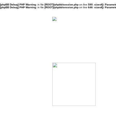
[phpBB Debug] PHP Warning
: in file
[ROOT]/phpbb/session.php
on line
590
:
sizeof(): Parame
[phpBB Debug] PHP Warning
: in file
[ROOT]/phpbb/session.php
on line
646
:
sizeof(): Parame