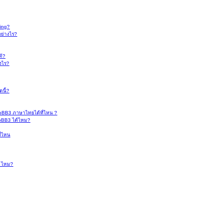
ing?
อย่างไร?
ด้?
งไร?
ดนี้?
pBB3 ภาษาไทยได้ที่ไหน ?
hpBB3 ได้ไหม?
ี่ไหน
C ไหม?