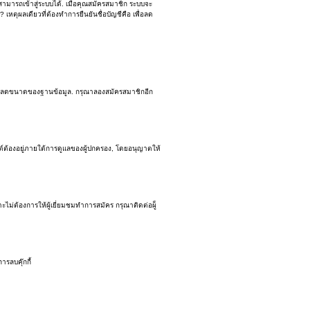
สามารถเข้าสู่ระบบได้. เมื่อคุณสมัครสมาชิก ระบบจะ
? เหตุผลเดียวที่ต้องทำการยืนยันชื่อบัญชีคือ เพื่อลด
เพื่อลดขนาดของฐานข้อมูล. กรุณาลองสมัครสมาชิกอีก
ต์ต้องอยู่ภายใต้การดูแลของผู้ปกครอง, โดยอนุญาตให้
ม่ต้องการให้ผู้เยี่ยมชมทำการสมัคร กรุณาติดต่อผู็
รลบคุ๊กกี้