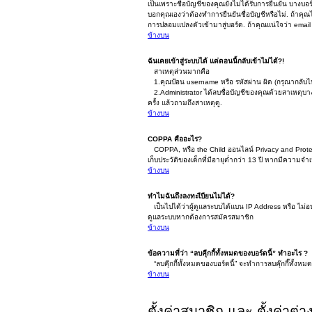
เป็นเพราะชื่อบัญชีของคุณยังไม่ได้รับการยืนยัน บางบอ
บอกคุณเองว่าต้องทำการยืนยันชื่อบัญชีหรือไม่. ถ้าคุณได
การปลอมแปลงตัวเข้ามาสู่บอร์ด. ถ้าคุณแน่ใจว่า email 
ข้างบน
ฉันเคยเข้าสู่ระบบได้ แต่ตอนนี้กลับเข้าไม่ได้?!
สาเหตุส่วนมากคือ
1.คุณป้อน username หรือ รหัสผ่าน ผิด (กรุณากลับไป
2.Administrator ได้ลบชื่อบัญชีของคุณด้วยสาเหตุบาง
ครั้ง แล้วถามถึงสาเหตุดู.
ข้างบน
COPPA คืออะไร?
COPPA, หรือ the Child ออนไลน์ Privacy and Protec
เก็บประวัติของเด็กที่มีอายุต่ำกว่า 13 ปี หากมีความจำ
ข้างบน
ทำไมฉันถึงลงทะเีบียนไม่ได้?
เป็นไปได้ว่าผู้ดูแลระบบได้แบน IP Address หรือ ไม่อ
ดูแลระบบหากต้องการสมัครสมาชิก
ข้างบน
ข้อความที่ว่า “ลบคุีกกี้ทั้งหมดของบอร์ดนี้” ทำอะไร ?
“ลบคุีกกี้ทั้งหมดของบอร์ดนี้” จะทำการลบคุ๊กกี๊ทั้ง
ข้างบน
ตั้งค่าสมาชิก และ ตั้งค่าต่า