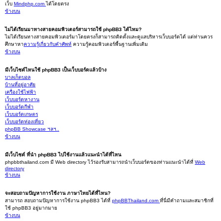
เว็บ
Mindphp.com
ได้โดยตรง
ข้างบน
ไม่ได้เรียนมาทางสายคอมพิวเตอร์สามารถใช้ phpBB3 ได้ไหม?
ไม่ได้เรียนทางสายคอมพิวเตอร์มาโดยตรงก็สามารถติดตั้งและดูแลบริหารเว็บบอร์ดได้ แต่ท่านควร
ศึกษาหา
ความรู้เกี่ยวกับคำศัพท์
ความรู้คอมพิวเตอร์พื้นฐานเพิ่มเติม
ข้างบน
มีเว็บไซต์ไหนใช้ phpBB3 เป็นเว็บบอร์ดแล้วบ้าง
บาลเก็ตบอล
บ้านที่อยู่อาศัย
เครื่องใช้ไฟฟ้า
เว็บบอร์ดหางาน
เว็บบอร์ดกีฬา
เว็บบอร์ดเกษตร
เว็บบอร์ดท่องเที่ยว
phpBB Showcase ฯลฯ..
ข้างบน
มีเว็บไซต์ ที่นำ phpBB3 ไปใช้งานแล้วแนะนำได้ที่ไหน
phpbbthailand.com มี Web directory ไว้รองรับสามารถนำเว็บบอร์ดของท่านแนะนำได้ที่
Web
directory
ข้างบน
จะสอบถามปัญหาการใช้งาน ภาษาไทยได้ที่ไหน?
สามารถ สอบถามปัญหาการใช้งาน phpBB3 ได้ที่
phpBBThailand.com
ที่นี่มีคำถามและสมาชิกที่
ใช้ phpBB3 อยู่มากมาย
ข้างบน