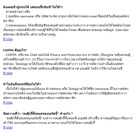
ฉันเคยเข้าสู่ระบบได้ แต่ตอนนี้กลับเข้าไม่ได้?!
สาเหตุส่วนมากคือ
1.คุณป้อน username หรือ รหัสผ่าน ผิด (กรุณากลับไปตรวจสอบ email ที่คุณได้รับเมื่อคุณสมัคร
สมาชิก)
2.Administrator ได้ลบชื่อบัญชีของคุณด้วยสาเหตุบางประการ อาจเพราะคุณไม่ได้โพสต์อะไรเลย
เป็นเหตุการณ์ปกติที่จะมีการลบผู้ใช้ที่ไม่ได้โพสต์อะไรเลย เพื่อลดขนาดของฐานข้อมูล. กรุณาลอง
สมัครสมาชิกอีกครั้ง แล้วถามถึงสาเหตุดู.
ข้างบน
COPPA คืออะไร?
COPPA, หรือ the Child ออนไลน์ Privacy and Protection Act of 1998, เป็นกฏหมายคุ้มครองผู้
บริโภคที่มีอายุต่ำกว่า 13 ปีในการจะกระทำการใดๆ บนเวบไซต์ต้องอยู่ภายใต้การดูแลของผู้
ปกครอง, โดยอนุญาตให้เก็บประวัติของเด็กที่มีอายุต่ำกว่า 13 ปี หากมีความจำเป็นต้องสมัคร
สมาชิกเพื่อเข้าชมเวบไซต์ แต่ต้องระบุชื่อผู้ปกครองด้วย แต่ phpBB ไม่มีการใช้งานในส่วนนี้
ข้างบน
ทำไมฉันถึงลงทะเีบียนไม่ได้?
เป็นไปได้ว่าผู้ดูแลระบบได้แบน IP Address หรือ ไม่อนุญาตให้ใช้ชื่อ Username นี้ในการสมัคร
เจ้าของเวบไซต์อาจจะไม่เปิดในส่วนของการสมัครสมาชิก เพราะไม่ต้องการให้ผู้เยี่ยมชมทำการ
สมัคร กรุณาติดต่อผู็ดูแลระบบหากต้องการสมัครสมาชิก
ข้างบน
ข้อความที่ว่า “ลบคุีกกี้ทั้งหมดของบอร์ดนี้” ทำอะไร ?
“ลบคุีกกี้ทั้งหมดของบอร์ดนี้” จะทำการลบคุ๊กกี๊ทั้งหมดที่ phpBB สร้างขึ้น หากคุณมีปัญหาเรื่องการ
เข้าใช้งานระบบหรือออกจากระบบ อาจสามารถแก้ไขได้โดยการลบคุ๊กกี้
ข้างบน