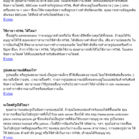
อนุญาต (คุณสามารถสั่งไม่ให้ใช้ BBCode ในแต่ละข้อความโพสต์ ได้ที่แบบฟอร์มสำหรับพิมพ์
ข้อความโพสต์). BBCode จะคล้ายกับรูปแบบ HTML คือคำสั่งจะอยู่ในเครื่องหมาย [ และ ] แทน
เครื่องหมาย < และ> ซึ่งจะใช้ควบคุมข้อความที่อยู่ระหว่างคำสั่งเปิดและปิด. คุณมารถอ่านข้อมูลเพิ่ม
เติมของ BBCode ได้ที่หน้าสำหรับโพสต์ข้อความ.
ข้างบน
ใช้ภาษา HTML ได้ไหม?
ขึ้นอยู่กับ administrator ว่าจะอนุญาตด้วยหรือไม่ ซึ่งเขามีสิทธิ์ควบคุมได้ทั้งหมด. ถ้าคุณได้รับ
อนุญาตให้ใช้ คุณจะพบว่าสามารถใช้คำสั่ง HTML ได้เพียงบางคำสั่งเท่านั้น. เพื่อ ความปลอดภัย ใน
การป้องกันผู้ใช้ ที่พยายามรบกวนการทำงานของบอร์ด โดยใช้คำสั่งที่อาจทำลายรูปแบบหรือสร้าง
ปัญหาอื่นๆ. ถ้าการใช้ภาษา HTML ได้ถูกเปิดใช้งาน คุณสามารถสั่งให้ไม่ใช้ภาษา HTML ในแต่ละ
ข้อความโพสต์ ได้ที่แบบฟอร์มสำหรับพิมพ์ข้อความโพสต์.
ข้างบน
รูปแสดงอารมณ์คืออะไร?
รูปรอยยิ้ม หรือรูปแสดงอารมณ์ เป็นรูปภาพเล็กๆ ที่ใช้เพื่อแสดงอารมณ์ โดยใช้รหัสพิเศษสั้นๆเช่น :)
หมายถึงมีความสุข, :( หมายถึงเศร้า. รายการรูปแสดงอารมณ์ทั้งหมดจะอยู่ในแบบฟอร์มสำหรับพิมพ์
ข้อความโพสต์. พยายามอย่าใช้รูปรอยยิ้มมากเกินไป เพราะจะทำให้อ่านได้ยาก และ moderator
อาจทำการพิจารณาแก้ไขหรือลบข้อความนั้น
ข้างบน
จะโพสต์รูปได้ไหม?
คุณสามารถแสดงรูปในข้อความของคุณได้. ถ้าคุณไม่พบกล่องสำหรับแนบไฟล์ขึ้นบอร์ด คุณ
สามารถเชื่อมโยงไปยังรูปภาพที่เก็บไว้บน web server อื่นๆได้ เช่น http://www.some-unknown-
place.net/my-picture.gif ซึ่งจะต้องไม่เป็นรูปภาพที่ต้องใช้ระบบการอนุญาต เช่น รูปในกล่อง
จดหมายของ hotmail หรือ yahoo, เว็บที่มีการป้องกันโดยใช้ รหัสผ่าน, ฯลฯ. คุณไม่สามารถเชื่อม
โยงไปยังรูปภาพที่อยู่บนเครื่อง PC ของคุณ (ยกเว้นว่าจะเป็น server สาธารณะ). การแสดงรูปภาพ ให้
ใช้ BBCode ด้วยคำสั่ง [img] หรือใช้คำสั่งในภาษา HTML (ถ้าคุณได้รับอนุญาต).
ข้างบน