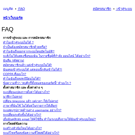
เมนูลัด
FAQ
สมัครสมาชิก
เข้าสู่ระบบ
หน้าเว็บบอร์ด
นห
FAQ
า
การเข้าสู่ระบบ และ การสมัครสมาชิก
ทำไมเข้าสู่ระบบไม่ได้ ?
จำเป็นต้องสมัครสมาชิกด้วยหรือ?
ทำไมฉันถึงออกจากระบบโดยอัตโนมัติ?
จะสั่งไม่ให้แสดงชื่อของฉัน ในรายชื่อผู้ที่กำลัง ออนไลน์ ได้อย่างไร?
ฉันลืม รหัสผ่าน!
สมัครสมาชิกแล้ว แต่เข้าสู่ระบบไม่ได้!
ฉันเคยเข้าสู่ระบบได้ แต่ตอนนี้กลับเข้าไม่ได้?!
COPPA คืออะไร?
ทำไมฉันถึงลงทะเีบียนไม่ได้?
ข้อความที่ว่า “ลบคุีกกี้ทั้งหมดของบอร์ดนี้” ทำอะไร ?
ตั้งค่าสมาชิก และ ตั้งค่าต่าง ๆ
จะเปลี่ยนแปลงการตั้งค่าได้อย่างไร?
นาฬิกาไม่ตรง!
เปลี่ยน timezone แล้ว แต่เวลา ก็ยังไม่ตรง!
ภาษาที่ฉันใช้ ไม่ได้อยู่ในรายการให้เลือก!
จะแสดงรูปภาพด้านล่าง username อย่างไร?
จะเปลี่ยนระดับขั้นได้อย่างไร?
เมื่อฉันคลิกส่ง email ให้ผู้ใช้อื่น ทำไมระบบถึงถามให้ฉันเข้าสู่ระบบใหม่?
การโพสต์ข้อความ
จะสร้างหัวข้อใหม่ได้อย่างไร?
จะแก้ไขหรือลบข้อความที่โพสต์ได้อย่างไร?