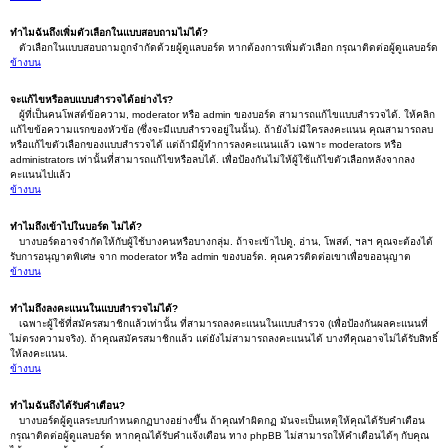
ทำไมฉันถึงเพิ่มตัวเลือกในแบบสอบถามไม่ได้?
ตัวเลือกในแบบสอบถามถูกจำกัดด้วยผู้ดูแลบอร์ด หากต้องการเพิ่มตัวเลือก กรุณาติดต่อผู้ดูแลบอร์ด
ข้างบน
จะแก้ไขหรือลบแบบสำรวจได้อย่างไร?
ผู้ที่เป็นคนโพสต์ข้อความ, moderator หรือ admin ของบอร์ด สามารถแก้ไขแบบสำรวจได้. ให้คลิก
แก้ไขข้อความแรกของหัวข้อ (ซึ่งจะมีแบบสำรวจอยู่ในนั้น). ถ้ายังไม่มีใครลงคะแนน คุณสามารถลบ
หรือแก้ไขตัวเลือกของแบบสำรวจได้ แต่ถ้ามีผู้ทำการลงคะแนนแล้ว เฉพาะ moderators หรือ
administrators เท่านั้นที่สามารถแก้ไขหรือลบได้. เพื่อป้องกันไม่ให้ผู้ใช้แก้ไขตัวเลือกหลังจากลง
คะแนนไปแล้ว
ข้างบน
ทำไมถึงเข้าไปในบอร์ด ไม่ได้?
บางบอร์ดอาจจำกัดให้กับผู้ใช้บางคนหรือบางกลุ่ม. ถ้าจะเข้าไปดู, อ่าน, โพสต์, ฯลฯ คุณจะต้องได้
รับการอนุญาตพิเศษ จาก moderator หรือ admin ของบอร์ด. คุณควรติดต่อเขาเพื่อขออนุญาต
ข้างบน
ทำไมถึงลงคะแนนในแบบสำรวจไม่ได้?
เฉพาะผู้ใช้ที่สมัครสมาชิกแล้วเท่านั้น ที่สามารถลงคะแนนในแบบสำรวจ (เพื่อป้องกันผลคะแนนที่
ไม่ตรงความจริง). ถ้าคุณสมัครสมาชิกแล้ว แต่ยังไม่สามารถลงคะแนนได้ บางทีคุณอาจไม่ได้รับสิทธิ์
ให้ลงคะแนน.
ข้างบน
ทำไมฉันถึงได้รับคำเตือน?
บางบอร์ดผู้ดูแลระบบกำหนดกฏบางอย่างขึ้น ถ้าคุณทำผิดกฏ มันจะเป็นเหตุให้คุณได้รับคำเตือน
กรุณาติดต่อผู้ดูแลบอร์ด หากคุณได้รับคำแจ้งเตือน ทาง phpBB ไม่สามารถให้คำเตือนได้ๆ กับคุณ