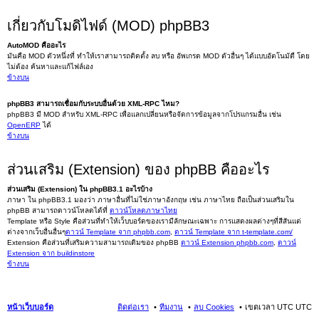
เกี่ยวกับโมดิไฟด์ (MOD) phpBB3
AutoMOD คืออะไร
มันคือ MOD ตัวหนึ่งที่ ทำให้เราสามารถติดตั้ง ลบ หรือ อัพเกรด MOD ตัวอื่นๆ ได้แบบอัตโนมัตื โดย
ไม่ต้อง ค้นหาและแก้ไฟล์เอง
ข้างบน
phpBB3 สามารถเชื่อมกับระบบอื่นด้วย XML-RPC ไหม?
phpBB3 มี MOD สำหรับ XML-RPC เพื่อแลกเปลี่ยนหรือจัดการข้อมูลจากโปรแกรมอื่น เช่น
OpenERP
ได้
ข้างบน
ส่วนเสริม (Extension) ของ phpBB คืออะไร
ส่วนเสริม (Extension) ใน phpBB3.1 อะไรบ้าง
ภาษา ใน phpBB3.1 มองว่า ภาษาอื่นที่ไม่ใช่ภาษาอังกฤษ เช่น ภาษาไทย ถือเป็นส่วนเสริมใน
phpBB สามารถดาวน์โหลดได้ที่
ดาวน์โหลดภาษาไทย
Template หรือ Style คือส่วนที่ทำให้เว็บบอร์ดของเรามีลักษณะเฉพาะ การแสดงผลต่างๆที่สีสันแต่
ต่างจากเว็บอื่นอื่นๆ
ดาวน์ Template จาก phpbb.com
,
ดาวน์ Template จาก t-template.com/
Extension คือส่วนที่เสริมความสามารถเดิมของ phpBB
ดาวน์ Extension phpbb.com
,
ดาวน์
Extension จาก buildinstore
ข้างบน
หน้าเว็บบอร์ด
ติดต่อเรา
ทีมงาน
ลบ Cookies
เขตเวลา UTC UTC