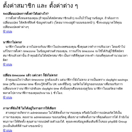
ตั้งค่าสมาชิก และ ตั้งค่าต่าง ๆ
จะเปลี่ยนแปลงการตั้งค่าได้อย่างไร?
การตั้งค่าทั้งหมดของคุณ (ถ้าคุณได้สมัครสมาชิกแล้ว) จะเก็บไว้ในฐานข้อมูล. ถ้าต้องการ
เปลี่ยนแปลง ให้คลิกที่ลิงค์ ข้อมูลส่วนตัว (โดยมากจะอยู่ด้านบนของหน้า). ซึ่งจะอนุญาตให้คุณ
เปลี่ยนแปลงค่าต่างๆ
ข้างบน
นาฬิกาไม่ตรง!
นาฬิกาในบอร์ด อาจไม่ตรงกับนาฬิกาในประเทศของคุณ ซึ่งคุณควรทำการปรับเวลา โดยเข้าไป
แก้ไขการตั้งค่า timezone ในข้อมูลส่วนตัวของคุณ. การแก้ไข timezone จะใช้ได้กับผู้ใช้ที่สมัคร
สมาชิกแล้วเท่านั้น ถ้าคุณยังไม่ได้สมัครสมาชิก เป็นการดีที่คุณควรจะทำ ก่อนที่คุณจะคำนวณเวลา
ผิด!
ข้างบน
เปลี่ยน timezone แล้ว แต่เวลา ก็ยังไม่ตรง!
ถ้าคุณแน่ใจว่าเลือก timezone ถูกต้องแล้ว แต่นาฬิกาก็ยังไม่ตรง อาจเป็นเพราะ daylight savings
time (หรือ summer time ซึ่งจะรู้จักดีใน UK และที่อื่นๆ). บอร์ดไม่ได้ถูกออกแบบมาเพื่อรองรับการ
เปลี่ยนระหว่างนาฬิกาปกติและ daylight time ดังนั้นทุกเดือนของฤดูร้อน นาฬิกาในบอร์ดอาจผิด
พลาดไปจากนาฬิกาของคุณประมาณ 1 ชั่วโมง.
ข้างบน
ภาษาที่ฉันใช้ ไม่ได้อยู่ในรายการให้เลือก!
สาเหตุอาจเกิดจาก administrator ไม่ได้ติดตั้งภาษาของคุณ หรือยังไม่มีการแปลบอร์ดให้เป็น
ภาษาของคุณ. ลองถาม administrator ของบอร์ดดู เผื่อเขาอาจติดตั้งภาษาที่คุณต้องการได้ ถ้ายังไม่
พบภาษาให้ติดตั้ง คุณสามารถแปลด้วยตัวเองได้. คุณจะพบข้อมูลเพิ่มเติมที่เว็บของ phpBB Group
(จะเห็นลิงค์ที่ด้านล่างของหน้า)
ข้างบน