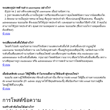
จะแสดงรูปภาพด้านล่าง username อย่างไร?
มีรูปภาพ 2 อย่างที่จะแสดงอยู่ใต้ username เมื่ออ่านข้อความ.
1.รูปภาพแสดงระดับขั้น อาจเป็นรูปดาวหรือกล่องที่จะบอกว่าคุณโพสต์ข้อความมากน้อยเพียงใด.
2.ถัดลงมาอาจเป็นรูปภาพขนาดใหญ่ คือรูปภาพประจำตัว ซึ่งจะบ่งบอกผู้ใช้แต่ละคน. ขึ้นอยู่กับ
administrator ของบอร์ด ที่จะยอมให้ใช้รูปภาพประจำตัว และคุณสามารถเลือกวิธีสร้างได้. ถ้าคุณไม่
สามารถใช้รูปภาพประจำตัว คุณควรถามเหตุผลจาก admin ของบอร์ด (ซึ่งเราแน่ใจว่าเหตุผลนั้นจะ
ต้องดีพอ!)
ข้างบน
จะเปลี่ยนระดับขั้นได้อย่างไร?
โดยทั่วไปแล้ว คุณไม่สามารถแก้ไขข้อความแสดงระดับขั้นได้ (ระดับขั้นจะปรากฏอยู่ใต้
username ของคุณในข้อความ และในข้อมูลส่วนตัว ขึ้นอยู่กับรูปแบบที่คุณใช้). บอร์ดส่วนมากใช้
ระดับขั้นเพื่อแสดงจำนวนข้อความที่คุณโพสต์ และเพื่อระบุสถานะพิเศษ เช่น moderator และ
administrator จะมีระดับขั้นพิเศษ. กรุณาอย่าโพสต์ข้อความมากๆ เพื่อหวังให้ระดับขั้นเพิ่มขึ้น เพราะ
บางทีคุณอาจถูก moderator หรือ administrator ทำการลดจำนวนการโพสต์ของคุณลง.
ข้างบน
เมื่อฉันคลิกส่ง email ให้ผู้ใช้อื่น ทำไมระบบถึงถามให้ฉันเข้าสู่ระบบใหม่?
ขออภัย เฉพาะผู้ใช้ที่สมัครสมาชิกแล้วแล้วเท่านั้น ที่สามารถส่ง email ให้ผู้อื่น ผ่านทางแบบฟอร์ม
ส่ง email ของบอร์ด (ถ้า admin อนุญาตให้ใช้คุณลักษณะนี้) เพื่อป้องกันการส่ง email รบกวนผู้อื่น
โดยผู้ใช้ที่ไม่ระบุชื่อ.
ข้างบน
การโพสต์ข้อความ
จะสร้างหัวข้อใหม่ได้อย่างไร?