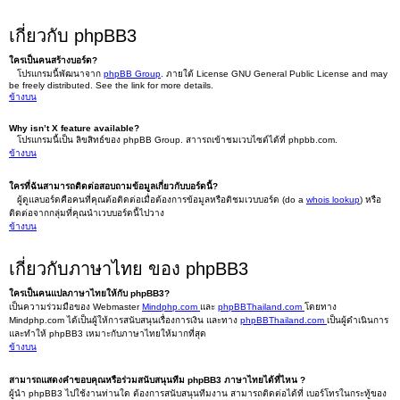
เกี่ยวกับ phpBB3
ใครเป็นคนสร้างบอร์ด?
โปรแกรมนี้พัฒนาจาก
phpBB Group
. ภายใต้ License GNU General Public License and may
be freely distributed. See the link for more details.
ข้างบน
Why isn’t X feature available?
โปรแกรมนี้เป็น ลิขสิทธ์ของ phpBB Group. สาารถเข้าชมเวบไซต์ได้ที่ phpbb.com.
ข้างบน
ใครที่ฉันสามารถติดต่อสอบถามข้อมูลเกี่ยวกับบอร์ดนี้?
ผู้ดูแลบอร์ดคือคนที่คุณต้อติดต่อเมื่อต้องการข้อมูลหรือติชมเวบบอร์ด (do a
whois lookup
) หรือ
ติดต่อจากกลุ่มที่คุณนำเวบบอร์ดนี้ไปวาง
ข้างบน
เกี่ยวกับภาษาไทย ของ phpBB3
ใครเป็นคนแปลภาษาไทยให้กับ phpBB3?
เป็นความร่วมมือของ Webmaster
Mindphp.com
และ
phpBBThailand.com
โดยทาง
Mindphp.com ได้เป็นผู้ให้การสนับสนุนเรื่องการเงิน และทาง
phpBBThailand.com
เป็นผู้ดำเนินการ
และทำให้ phpBB3 เหมาะกับภาษาไทยให้มากที่สุด
ข้างบน
สามารถแสดงคำขอบคุณหรือร่วมสนับสนุนทีม phpBB3 ภาษาไทยได้ที่ไหน ?
ผู้นำ phpBB3 ไปใช้งานท่านใด ต้องการสนับสนุนทีมงาน สามารถติดต่อได้ที่ เบอร์โทรในกระทู้ของ