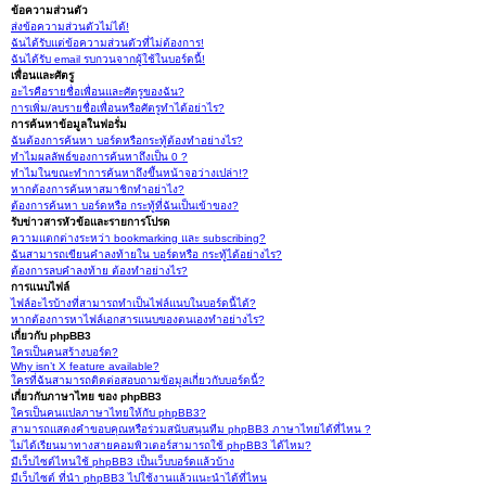
ข้อความส่วนตัว
ส่งข้อความส่วนตัวไม่ได้!
ฉันได้รับแต่ข้อความส่วนตัวที่ไม่ต้องการ!
ฉันได้รับ email รบกวนจากผู้ใช้ในบอร์ดนี้!
เพื่อนและศัตรู
อะไรคือรายชื่อเพื่อนและศัตรูของฉัน?
การเพิ่ม/ลบรายชื่อเพื่อนหรือศัตรูทำได้อย่าไร?
การค้นหาข้อมูลในฟอรั่ม
ฉันต้องการค้นหา บอร์ดหรือกระทู้ต้องทำอย่างไร?
ทำไมผลลัพธ์ของการค้นหาถึงเป็น 0 ?
ทำไมในขณะทำการค้นหาถึงขึ้นหน้าจอว่างเปล่า!?
หากต้องการค้นหาสมาชิกทำอย่าไง?
ต้องการค้นหา บอร์ดหรือ กระทู้ที่ฉันเป็นเข้าของ?
รับข่าวสารหัวข้อและรายการโปรด
ความแตกต่างระหว่า bookmarking และ subscribing?
ฉันสามารถเขียนคำลงท้ายใน บอร์ดหรือ กระทู้ได้อย่างไร?
ต้องการลบคำลงท้าย ต้องทำอย่างไร?
การแนบไฟล์
ไฟล์อะไรบ้างที่สามารถทำเป็นไฟล์แนบในบอร์ดนี้ได้?
หากต้องการหาไฟล์เอกสารแนบของตนเองทำอย่างไร?
เกี่ยวกับ phpBB3
ใครเป็นคนสร้างบอร์ด?
Why isn’t X feature available?
ใครที่ฉันสามารถติดต่อสอบถามข้อมูลเกี่ยวกับบอร์ดนี้?
เกี่ยวกับภาษาไทย ของ phpBB3
ใครเป็นคนแปลภาษาไทยให้กับ phpBB3?
สามารถแสดงคำขอบคุณหรือร่วมสนับสนุนทีม phpBB3 ภาษาไทยได้ที่ไหน ?
ไม่ได้เรียนมาทางสายคอมพิวเตอร์สามารถใช้ phpBB3 ได้ไหม?
มีเว็บไซต์ไหนใช้ phpBB3 เป็นเว็บบอร์ดแล้วบ้าง
มีเว็บไซต์ ที่นำ phpBB3 ไปใช้งานแล้วแนะนำได้ที่ไหน