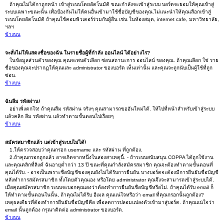
ถ้าคุณไม่ได้กาถูกหน้า เข้าสู่ระบบโดยอัตโนมัติ ขณะกำลังจะเข้าสู่ระบบ บอร์ดจะยอมให้คุณเข้าสู่
ระบบเฉพาะขณะนั้น เพื่อป้องกันไม่ให้คนอื่นเข้ามาใช้ชื่อบัญชีของคุณ.ไม่แนะนำให้คุณเลือกเข้าสู่
ระบบโดยอัตโนมัติ ถ้าคุณใช้คอมพิวเตอร์ร่วมกับผู้อื่น เช่น ในห้องสมุด, internet cafe, มหาวิทยาลัย,
ฯลฯ
ข้างบน
จะสั่งไม่ให้แสดงชื่อของฉัน ในรายชื่อผู้ที่กำลัง ออนไลน์ ได้อย่างไร?
ในข้อมูลส่วนตัวของคุณ คุณจะพบตัวเลือก ซ่อนสถานะการ ออนไลน์ ของคุณ. ถ้าคุณเลือก ใช่ ราย
ชื่อของคุณจะปรากฏให้คุณและ administrator ของบอร์ด เห็นเท่านั้น และคุณจะถูกนับเป็นผู้ใช้ที่ถูก
ซ่อน.
ข้างบน
ฉันลืม รหัสผ่าน!
อย่าเพิ่งตกใจ! ถ้าคุณลืม รหัสผ่าน จริงๆ คุณสามารถขออันใหม่ได้. ให้ไปที่หน้าสำหรับเข้าสู่ระบบ
แล้วคลิก ลืม รหัสผ่าน แล้วทำตามขั้นตอนไปเรื่อยๆ
ข้างบน
สมัครสมาชิกแล้ว แต่เข้าสู่ระบบไม่ได้!
1.ให้ตรวจสอบว่าคุณกรอก username และ รหัสผ่าน ที่ถูกต้อง.
2.ถ้าคุณกรอกถูกแล้ว อาจเกิดจากหนึ่งในสองสาเหตุนี้. - ถ้าระบบสนับสนุน COPPA ได้ถูกใช้งาน
และคุณคลิกที่ลิงค์ ฉันอายุต่ำกว่า 13 ปี ขณะที่คุณกำลังสมัครสมาชิก คุณจะต้องทำตามขั้นตอนที่
คุณได้รับ. - อาจเป็นเพราะชื่อบัญชีของคุณยังไม่ได้รับการยืนยัน บางบอร์ดจะต้องมีการยืนยันชื่อบัญชี
หลังทำการสมัครสมาชิก ทั้งโดยตัวคุณเอง หรือโดย administrator คุณจึงจะสามารถเข้าสู่ระบบได้.
เมื่อคุณสมัครสมาชิก ระบบจะบอกคุณเองว่าต้องทำการยืนยันชื่อบัญชีหรือไม่. ถ้าคุณได้รับ email ก็
ให้ทำตามขั้นตอนในนั้น, ถ้าคุณไม่ได้รับ อีเมล คุณแน่ใจหรือว่า email ที่คุณกรอกนั้นถูกต้อง?
เหตุผลเดียวที่ต้องทำการยืนยันชื่อบัญชีคือ เพื่อลดการปลอมแปลงตัวเข้ามาสู่บอร์ด. ถ้าคุณแน่ใจว่า
email นั้นถูกต้อง กรุณาติดต่อ administrator ของบอร์ด.
ข้างบน