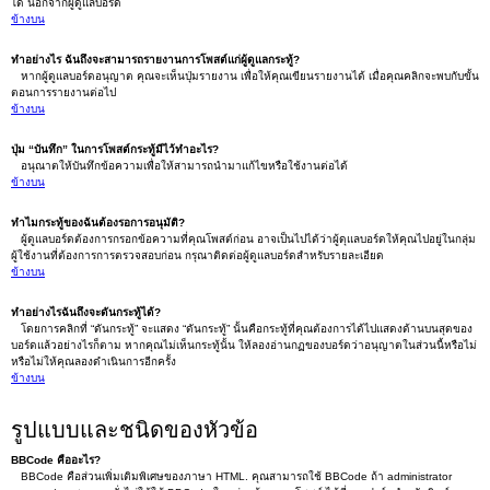
ได้ นอกจากผู้ดูแลบอร์ด
ข้างบน
ทำอย่างไร ฉันถึงจะสามารถรายงานการโพสต์แก่ผู้ดูแลกระทู้?
หากผู้ดูแลบอร์ดอนุญาต คุณจะเห็นปุ่มรายงาน เพื่อให้คุณเขียนรายงานได้ เมื่อคุณคลิกจะพบกับขั้น
ตอนการรายงานต่อไป
ข้างบน
ปุ่ม “บันทึก” ในการโพสต์กระทู้มีไว้ทำอะไร?
อนุณาตให้บันทึกข้อความเพื่อให้สามารถนำมาแก้ไขหรือใช้งานต่อได้
ข้างบน
ทำไมกระทู้ของฉันต้องรอการอนุมัติ?
ผู้ดูแลบอร์ดต้องการกรอกข้อความที่คุณโพสต์ก่อน อาจเป็นไปได้ว่าผู้ดุแลบอร์ดให้คุณไปอยู่ในกลุ่ม
ผู้ใช้งานที่ต้องการการตรวจสอบก่อน กรุณาติดต่อผู้ดูแลบอร์ดสำหรับรายละเอียด
ข้างบน
ทำอย่างไรฉันถึงจะดันกระทู้ได้?
โดยการคลิกที่ “ดันกระทู้” จะแสดง “ดันกระทู้” นั้นคือกระทู้ที่คุณต้องการได้ไปแสดงด้านบนสุดของ
บอร์ดแล้วอย่างไรก็ตาม หากคุณไม่เห็นกระทู้นั้น ให้ลองอ่านกฏของบอร์ดว่าอนุญาตในส่วนนี้หรือไม่
หรือไม่ให้คุณลองดำเนินการอีกครั้ง
ข้างบน
รูปแบบและชนิดของหัวข้อ
BBCode คืออะไร?
BBCode คือส่วนเพิ่มเติมพิเศษของภาษา HTML. คุณสามารถใช้ BBCode ถ้า administrator