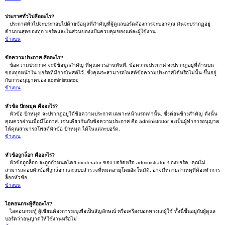
ประกาศทั่วไปคืออะไร?
ประกาศทั่วไปจะประกอบไปด้วยข้อมูลที่สำคัญที่ผู้ดูแลบอร์ดต้องการจะบอกคุณ มันจะปรากฏอยู่
ด้านบนสุดของทุก บอร์ดและในส่วนของแป้นควบคุมของแต่ละผู้ใช้งาน
ข้างบน
ข้อความประกาศ คืออะไร?
ข้อความประกาศ จะมีข้อมูลสำคัญ ที่คุณควรอ่านทันที. ข้อความประกาศ จะปรากฏอยู่ที่ด้านบน
ของทุกหน้าใน บอร์ดที่มีการโพสต์ไว้. ซึ่งคุณจะสามารถโพสต์ข้อความประกาศได้หรือไม่นั้น ขึ้นอยู่
กับการอนุญาตของ administrator.
ข้างบน
หัวข้อ ปักหมุด คืออะไร?
หัวข้อ ปักหมุด จะปรากฏอยู่ใต้ข้อความประกาศ เฉพาะหน้าแรกเท่านั้น. ซึ่งค่อนข้างสำคัญ ดังนั้น
คุณควรอ่านเมื่อมีโอกาส. เช่นเดียวกันกับข้อความประกาศ คือ administrator จะเป็นผู้ทำการอนุญาต
ให้คุณสามารถโพสต์หัวข้อ ปักหมุด ได้ในแต่ละบอร์ด.
ข้างบน
หัวข้อถูกล็อก คืออะไร?
หัวข้อถูกล็อก จะถูกกำหนดโดย moderator ของ บอร์ดหรือ administrator ของบอร์ด. คุณไม่
สามารถตอบหัวข้อที่ถูกล็อก และแบบสำรวจที่หมดอายุโดยอัตโนมัติ. อาจมีหลายสาเหตุที่ต้องทำการ
ล็อกหัวข้อ.
ข้างบน
ไอคอนกระทู้คืออะไร?
ไอคอนกระทู้ ผู้เขียนต้องการระบุเพื่อเป็นสัญลักษณ์ หรือเครื่องบอกทางแก่ผู้ใช้ ทั้งนี้ขึ้นอยู่กับผู้ดูแล
บอร์ดว่าอนุญาตให้ใช้งานหรือไม่