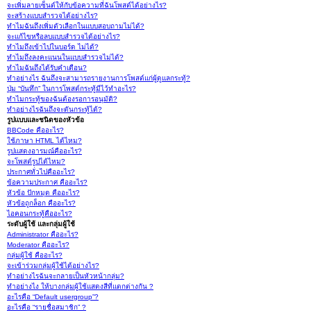
จะเพิ่มลายเซ็นต์ให้กับข้อความที่ฉันโพสต์ได้อย่างไร?
จะสร้างแบบสำรวจได้อย่างไร?
ทำไมฉันถึงเพิ่มตัวเลือกในแบบสอบถามไม่ได้?
จะแก้ไขหรือลบแบบสำรวจได้อย่างไร?
ทำไมถึงเข้าไปในบอร์ด ไม่ได้?
ทำไมถึงลงคะแนนในแบบสำรวจไม่ได้?
ทำไมฉันถึงได้รับคำเตือน?
ทำอย่างไร ฉันถึงจะสามารถรายงานการโพสต์แก่ผู้ดูแลกระทู้?
ปุ่ม “บันทึก” ในการโพสต์กระทู้มีไว้ทำอะไร?
ทำไมกระทู้ของฉันต้องรอการอนุมัติ?
ทำอย่างไรฉันถึงจะดันกระทู้ได้?
รูปแบบและชนิดของหัวข้อ
BBCode คืออะไร?
ใช้ภาษา HTML ได้ไหม?
รูปแสดงอารมณ์คืออะไร?
จะโพสต์รูปได้ไหม?
ประกาศทั่วไปคืออะไร?
ข้อความประกาศ คืออะไร?
หัวข้อ ปักหมุด คืออะไร?
หัวข้อถูกล็อก คืออะไร?
ไอคอนกระทู้คืออะไร?
ระดับผู้ใช้ และกลุ่มผู้ใช้
Administrator คืออะไร?
Moderator คืออะไร?
กลุ่มผู้ใช้ คืออะไร?
จะเข้าร่วมกลุ่มผู้ใช้ได้อย่างไร?
ทำอย่างไรฉันจะกลายเป็นหัวหน้ากลุ่ม?
ทำอย่างไง ให้บางกลุ่มผู้ใช้แสดงสีที่แตกต่างกัน ?
อะไรคือ “Default usergroup”?
อะไรคือ “รายชื่อสมาชิก” ?