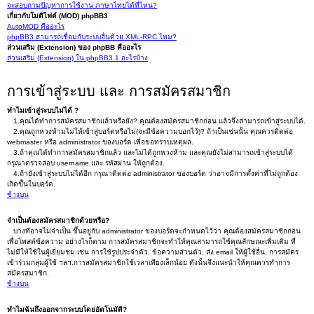
จะสอบถามปัญหาการใช้งาน ภาษาไทยได้ที่ไหน?
เกี่ยวกับโมดิไฟด์ (MOD) phpBB3
AutoMOD คืออะไร
phpBB3 สามารถเชื่อมกับระบบอื่นด้วย XML-RPC ไหม?
ส่วนเสริม (Extension) ของ phpBB คืออะไร
ส่วนเสริม (Extension) ใน phpBB3.1 อะไรบ้าง
การเข้าสู่ระบบ และ การสมัครสมาชิก
ทำไมเข้าสู่ระบบไม่ได้ ?
1.คุณได้ทำการสมัครสมาชิกแล้วหรือยัง? คุณต้องสมัครสมาชิกก่อน แล้วจึงสามารถเข้าสู่ระบบได้.
2.คุณถูกหวงห้ามไม่ให้เข้าสู่บอร์ดหรือไม่(จะมีข้อความบอกไว้)? ถ้าเป็นเช่นนั้น คุณควรติดต่อ
webmaster หรือ administrator ของบอร์ด เพื่อขอทราบเหตุผล.
3.ถ้าคุณได้ทำการสมัครสมาชิกแล้ว และไม่ได้ถูกหวงห้าม และคุณยังไม่สามารถเข้าสู่ระบบได้
กรุณาตรวจสอบ username และ รหัสผ่าน ให้ถูกต้อง.
4.ถ้ายังเข้าสู่ระบบไม่ได้อีก กรุณาติดต่อ administrator ของบอร์ด ว่าอาจมีการตั้งค่าที่ไม่ถูกต้อง
เกิดขึ้นในบอร์ด.
ข้างบน
จำเป็นต้องสมัครสมาชิกด้วยหรือ?
บางทีอาจไม่จำเป็น ขึ้นอยู่กับ administrator ของบอร์ดจะกำหนดไว้ว่า คุณต้องสมัครสมาชิกก่อน
เพื่อโพสต์ข้อความ อย่างไรก็ตาม การสมัครสมาชิกจะทำให้คุณสามารถใช้คุณลักษณะเพิ่มเติม ที่
ไม่มีให้ใช้ในผู้เยี่ยมชม เช่น การใช้รูปประจำตัว, ข้อความส่วนตัว, ส่ง email ให้ผู้ใช้อื่น, การสมัคร
เข้าร่วมกลุ่มผู้ใช้ ฯลฯ.การสมัครสมาชิกใช้เวลาเพียงเล็กน้อย ดังนั้นจึงแนะนำให้คุณควรทำการ
สมัครสมาชิก.
ข้างบน
ทำไมฉันถึงออกจากระบบโดยอัตโนมัติ?