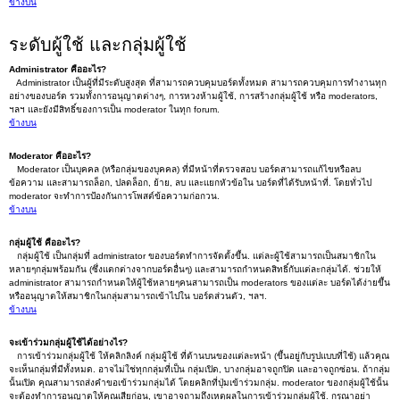
ข้างบน
ระดับผู้ใช้ และกลุ่มผู้ใช้
Administrator คืออะไร?
Administrator เป็นผู้ที่มีระดับสูงสุด ที่สามารถควบคุมบอร์ดทั้งหมด สามารถควบคุมการทำงานทุก
อย่างของบอร์ด รวมทั้งการอนุญาตต่างๆ, การหวงห้ามผู้ใช้, การสร้างกลุ่มผู้ใช้ หรือ moderators,
ฯลฯ และยังมีสิทธิ์ของการเป็น moderator ในทุก forum.
ข้างบน
Moderator คืออะไร?
Moderator เป็นบุคคล (หรือกลุ่มของบุคคล) ที่มีหน้าที่ตรวจสอบ บอร์ดสามารถแก้ไขหรือลบ
ข้อความ และสามารถล็อก, ปลดล็อก, ย้าย, ลบ และแยกหัวข้อใน บอร์ดที่ได้รับหน้าที่. โดยทั่วไป
moderator จะทำการป้องกันการโพสต์ข้อความก่อกวน.
ข้างบน
กลุ่มผู้ใช้ คืออะไร?
กลุ่มผู้ใช้ เป็นกลุ่มที่ administrator ของบอร์ดทำการจัดตั้งขึ้น. แต่ละผู้ใช้สามารถเป็นสมาชิกใน
หลายๆกลุ่มพร้อมกัน (ซึ่งแตกต่างจากบอร์ดอื่นๆ) และสามารถกำหนดสิทธิ์กับแต่ละกลุ่มได้. ช่วยให้
administrator สามารถกำหนดให้ผู้ใช้หลายๆคนสามารถเป็น moderators ของแต่ละ บอร์ดได้ง่ายขึ้น
หรืออนุญาตให้สมาชิกในกลุ่มสามารถเข้าไปใน บอร์ดส่วนตัว, ฯลฯ.
ข้างบน
จะเข้าร่วมกลุ่มผู้ใช้ได้อย่างไร?
การเข้าร่วมกลุ่มผู้ใช้ ให้คลิกลิงค์ กลุ่มผู้ใช้ ที่ด้านบนของแต่ละหน้า (ขึ้นอยู่กับรูปแบบที่ใช้) แล้วคุณ
จะเห็นกลุ่มที่มีทั้งหมด. อาจไม่ใช่ทุกกลุ่มที่เป็น กลุ่มเปิด, บางกลุ่มอาจถูกปิด และอาจถูกซ่อน. ถ้ากลุ่ม
นั้นเปิด คุณสามารถส่งคำขอเข้าร่วมกลุ่มได้ โดยคลิกที่ปุ่มเข้าร่วมกลุ่ม. moderator ของกลุ่มผู้ใช้นั้น
จะต้องทำการอนุญาตให้คุณเสียก่อน, เขาอาจถามถึงเหตุผลในการเข้าร่วมกลุ่มผู้ใช้. กรุณาอย่า