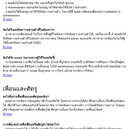
1.คุณยังไม่ได้สมัครสมาชิก และ/หรือยังไม่ได้เข้าสู่ระบบ
2.Administrator ของบอร์ดไม่อนุญาตให้ทุกคนใช้ข้อความส่วนตัว
3.คุณไม่ได้รับอนุญาตให้ใช้ข้อความส่วนตัว. ในกรณีนี้ คุณควรติดต่อเพื่อขอทราบเหตุผลจาก
administrator.
ข้างบน
ฉันได้รับแต่ข้อความส่วนตัวที่ไม่ต้องการ!
เราสามารถเพิ่มคุณเข้าไปในรายชื่อผู้ที่ไม่ต้องการรับข้อความส่วนตัวได้. แต่ในเวลานี้ ถ้าคุณยังได้
รับข้อความส่วนตัวที่ไม่ต้องการจากบางคน ให้คุณแจ้ง admin ของบอร์ด เขาสามารถป้องกันไม่ให้ผู้
ใช้นั้นส่งข้อความส่วนตัวได้อีก.
ข้างบน
ฉันได้รับ email รบกวนจากผู้ใช้ในบอร์ดนี้!
เราขอแสดงความเสียใจเป็นอย่างยิ่ง. Email ที่ถูกส่งจากบอร์ดนี้ จะมีข้อความที่บอกว่าใครเป็นผู้ส่ง.
คุณควรส่ง email ที่มีข้อความทั้งหมด ไปให้ administrator ของบอร์ด ซึ่งรวมทั้งส่วนหัวของข้อความ
ด้วย (ส่วนนี้จะบอกว่า email นั้นถูกส่งมาจากใคร) แล้วเขาจะจัดการให้เอง.
ข้างบน
เพื่อนและศัตรู
อะไรคือรายชื่อเพื่อนและศัตรูของฉัน?
คุณสามารถจัดการข้อมูลสมาชิกในบอร์ดได้ โดยสามารถระบุให้สมาชิกท่านอื่นๆ เป็นเพื่อนกับคุณ
ได้ เพื่อใช้ในการติดต่อกันได้โดยตรง เช่น การส่งข้อความส่วนตัว การโพสต์ข้อความต่างๆ ในขณะ
เดียวกันคุณสามารถเพิ่มรายชื่อศัตรูได้ ศัตรูท่านนั้นจะไม่เห็นข้อความที่คุณโพสต์
ข้างบน
การเพิ่ม/ลบรายชื่อเพื่อนหรือศัตรูทำได้อย่าไร?
คุณสามารถทำได้ 2 วิธี คือ การเพิ่มใน ประวัติของผู้ใช้งานและอีกวิธีคือการเพิ่มในแป้นควบคุม