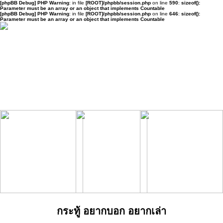
[phpBB Debug] PHP Warning
: in file
[ROOT]/phpbb/session.php
on line
590
:
sizeof():
Parameter must be an array or an object that implements Countable
[phpBB Debug] PHP Warning
: in file
[ROOT]/phpbb/session.php
on line
646
:
sizeof():
Parameter must be an array or an object that implements Countable
กระทู้ อยากบอก อยากเล่า