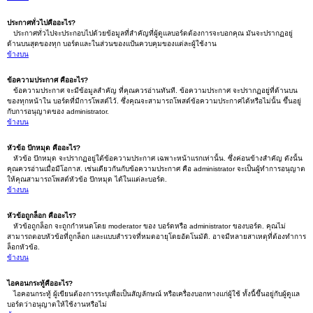
ประกาศทั่วไปคืออะไร?
ประกาศทั่วไปจะประกอบไปด้วยข้อมูลที่สำคัญที่ผู้ดูแลบอร์ดต้องการจะบอกคุณ มันจะปรากฏอยู่
ด้านบนสุดของทุก บอร์ดและในส่วนของแป้นควบคุมของแต่ละผู้ใช้งาน
ข้างบน
ข้อความประกาศ คืออะไร?
ข้อความประกาศ จะมีข้อมูลสำคัญ ที่คุณควรอ่านทันที. ข้อความประกาศ จะปรากฏอยู่ที่ด้านบน
ของทุกหน้าใน บอร์ดที่มีการโพสต์ไว้. ซึ่งคุณจะสามารถโพสต์ข้อความประกาศได้หรือไม่นั้น ขึ้นอยู่
กับการอนุญาตของ administrator.
ข้างบน
หัวข้อ ปักหมุด คืออะไร?
หัวข้อ ปักหมุด จะปรากฏอยู่ใต้ข้อความประกาศ เฉพาะหน้าแรกเท่านั้น. ซึ่งค่อนข้างสำคัญ ดังนั้น
คุณควรอ่านเมื่อมีโอกาส. เช่นเดียวกันกับข้อความประกาศ คือ administrator จะเป็นผู้ทำการอนุญาต
ให้คุณสามารถโพสต์หัวข้อ ปักหมุด ได้ในแต่ละบอร์ด.
ข้างบน
หัวข้อถูกล็อก คืออะไร?
หัวข้อถูกล็อก จะถูกกำหนดโดย moderator ของ บอร์ดหรือ administrator ของบอร์ด. คุณไม่
สามารถตอบหัวข้อที่ถูกล็อก และแบบสำรวจที่หมดอายุโดยอัตโนมัติ. อาจมีหลายสาเหตุที่ต้องทำการ
ล็อกหัวข้อ.
ข้างบน
ไอคอนกระทู้คืออะไร?
ไอคอนกระทู้ ผู้เขียนต้องการระบุเพื่อเป็นสัญลักษณ์ หรือเครื่องบอกทางแก่ผู้ใช้ ทั้งนี้ขึ้นอยู่กับผู้ดูแล
บอร์ดว่าอนุญาตให้ใช้งานหรือไม่