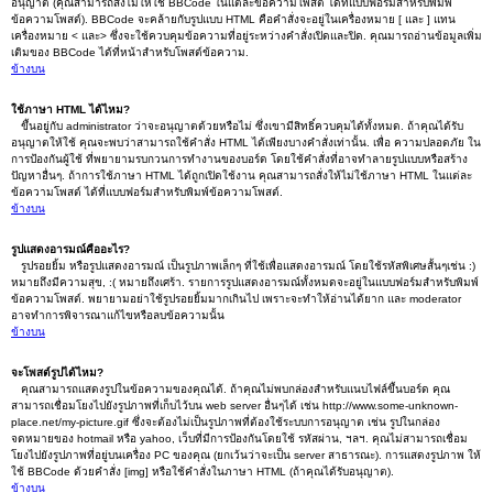
อนุญาต (คุณสามารถสั่งไม่ให้ใช้ BBCode ในแต่ละข้อความโพสต์ ได้ที่แบบฟอร์มสำหรับพิมพ์
ข้อความโพสต์). BBCode จะคล้ายกับรูปแบบ HTML คือคำสั่งจะอยู่ในเครื่องหมาย [ และ ] แทน
เครื่องหมาย < และ> ซึ่งจะใช้ควบคุมข้อความที่อยู่ระหว่างคำสั่งเปิดและปิด. คุณมารถอ่านข้อมูลเพิ่ม
เติมของ BBCode ได้ที่หน้าสำหรับโพสต์ข้อความ.
ข้างบน
ใช้ภาษา HTML ได้ไหม?
ขึ้นอยู่กับ administrator ว่าจะอนุญาตด้วยหรือไม่ ซึ่งเขามีสิทธิ์ควบคุมได้ทั้งหมด. ถ้าคุณได้รับ
อนุญาตให้ใช้ คุณจะพบว่าสามารถใช้คำสั่ง HTML ได้เพียงบางคำสั่งเท่านั้น. เพื่อ ความปลอดภัย ใน
การป้องกันผู้ใช้ ที่พยายามรบกวนการทำงานของบอร์ด โดยใช้คำสั่งที่อาจทำลายรูปแบบหรือสร้าง
ปัญหาอื่นๆ. ถ้าการใช้ภาษา HTML ได้ถูกเปิดใช้งาน คุณสามารถสั่งให้ไม่ใช้ภาษา HTML ในแต่ละ
ข้อความโพสต์ ได้ที่แบบฟอร์มสำหรับพิมพ์ข้อความโพสต์.
ข้างบน
รูปแสดงอารมณ์คืออะไร?
รูปรอยยิ้ม หรือรูปแสดงอารมณ์ เป็นรูปภาพเล็กๆ ที่ใช้เพื่อแสดงอารมณ์ โดยใช้รหัสพิเศษสั้นๆเช่น :)
หมายถึงมีความสุข, :( หมายถึงเศร้า. รายการรูปแสดงอารมณ์ทั้งหมดจะอยู่ในแบบฟอร์มสำหรับพิมพ์
ข้อความโพสต์. พยายามอย่าใช้รูปรอยยิ้มมากเกินไป เพราะจะทำให้อ่านได้ยาก และ moderator
อาจทำการพิจารณาแก้ไขหรือลบข้อความนั้น
ข้างบน
จะโพสต์รูปได้ไหม?
คุณสามารถแสดงรูปในข้อความของคุณได้. ถ้าคุณไม่พบกล่องสำหรับแนบไฟล์ขึ้นบอร์ด คุณ
สามารถเชื่อมโยงไปยังรูปภาพที่เก็บไว้บน web server อื่นๆได้ เช่น http://www.some-unknown-
place.net/my-picture.gif ซึ่งจะต้องไม่เป็นรูปภาพที่ต้องใช้ระบบการอนุญาต เช่น รูปในกล่อง
จดหมายของ hotmail หรือ yahoo, เว็บที่มีการป้องกันโดยใช้ รหัสผ่าน, ฯลฯ. คุณไม่สามารถเชื่อม
โยงไปยังรูปภาพที่อยู่บนเครื่อง PC ของคุณ (ยกเว้นว่าจะเป็น server สาธารณะ). การแสดงรูปภาพ ให้
ใช้ BBCode ด้วยคำสั่ง [img] หรือใช้คำสั่งในภาษา HTML (ถ้าคุณได้รับอนุญาต).
ข้างบน