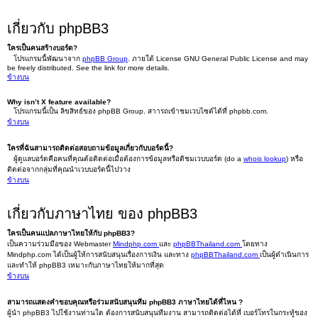
เกี่ยวกับ phpBB3
ใครเป็นคนสร้างบอร์ด?
โปรแกรมนี้พัฒนาจาก
phpBB Group
. ภายใต้ License GNU General Public License and may
be freely distributed. See the link for more details.
ข้างบน
Why isn’t X feature available?
โปรแกรมนี้เป็น ลิขสิทธ์ของ phpBB Group. สาารถเข้าชมเวบไซต์ได้ที่ phpbb.com.
ข้างบน
ใครที่ฉันสามารถติดต่อสอบถามข้อมูลเกี่ยวกับบอร์ดนี้?
ผู้ดูแลบอร์ดคือคนที่คุณต้อติดต่อเมื่อต้องการข้อมูลหรือติชมเวบบอร์ด (do a
whois lookup
) หรือ
ติดต่อจากกลุ่มที่คุณนำเวบบอร์ดนี้ไปวาง
ข้างบน
เกี่ยวกับภาษาไทย ของ phpBB3
ใครเป็นคนแปลภาษาไทยให้กับ phpBB3?
เป็นความร่วมมือของ Webmaster
Mindphp.com
และ
phpBBThailand.com
โดยทาง
Mindphp.com ได้เป็นผู้ให้การสนับสนุนเรื่องการเงิน และทาง
phpBBThailand.com
เป็นผู้ดำเนินการ
และทำให้ phpBB3 เหมาะกับภาษาไทยให้มากที่สุด
ข้างบน
สามารถแสดงคำขอบคุณหรือร่วมสนับสนุนทีม phpBB3 ภาษาไทยได้ที่ไหน ?
ผู้นำ phpBB3 ไปใช้งานท่านใด ต้องการสนับสนุนทีมงาน สามารถติดต่อได้ที่ เบอร์โทรในกระทู้ของ