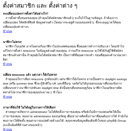
ตั้งค่าสมาชิก และ ตั้งค่าต่าง ๆ
จะเปลี่ยนแปลงการตั้งค่าได้อย่างไร?
การตั้งค่าทั้งหมดของคุณ (ถ้าคุณได้สมัครสมาชิกแล้ว) จะเก็บไว้ในฐานข้อมูล. ถ้าต้องการ
เปลี่ยนแปลง ให้คลิกที่ลิงค์ ข้อมูลส่วนตัว (โดยมากจะอยู่ด้านบนของหน้า). ซึ่งจะอนุญาตให้คุณ
เปลี่ยนแปลงค่าต่างๆ
ข้างบน
นาฬิกาไม่ตรง!
นาฬิกาในบอร์ด อาจไม่ตรงกับนาฬิกาในประเทศของคุณ ซึ่งคุณควรทำการปรับเวลา โดยเข้าไป
แก้ไขการตั้งค่า timezone ในข้อมูลส่วนตัวของคุณ. การแก้ไข timezone จะใช้ได้กับผู้ใช้ที่สมัคร
สมาชิกแล้วเท่านั้น ถ้าคุณยังไม่ได้สมัครสมาชิก เป็นการดีที่คุณควรจะทำ ก่อนที่คุณจะคำนวณเวลา
ผิด!
ข้างบน
เปลี่ยน timezone แล้ว แต่เวลา ก็ยังไม่ตรง!
ถ้าคุณแน่ใจว่าเลือก timezone ถูกต้องแล้ว แต่นาฬิกาก็ยังไม่ตรง อาจเป็นเพราะ daylight savings
time (หรือ summer time ซึ่งจะรู้จักดีใน UK และที่อื่นๆ). บอร์ดไม่ได้ถูกออกแบบมาเพื่อรองรับการ
เปลี่ยนระหว่างนาฬิกาปกติและ daylight time ดังนั้นทุกเดือนของฤดูร้อน นาฬิกาในบอร์ดอาจผิด
พลาดไปจากนาฬิกาของคุณประมาณ 1 ชั่วโมง.
ข้างบน
ภาษาที่ฉันใช้ ไม่ได้อยู่ในรายการให้เลือก!
สาเหตุอาจเกิดจาก administrator ไม่ได้ติดตั้งภาษาของคุณ หรือยังไม่มีการแปลบอร์ดให้เป็น
ภาษาของคุณ. ลองถาม administrator ของบอร์ดดู เผื่อเขาอาจติดตั้งภาษาที่คุณต้องการได้ ถ้ายังไม่
พบภาษาให้ติดตั้ง คุณสามารถแปลด้วยตัวเองได้. คุณจะพบข้อมูลเพิ่มเติมที่เว็บของ phpBB Group
(จะเห็นลิงค์ที่ด้านล่างของหน้า)
ข้างบน