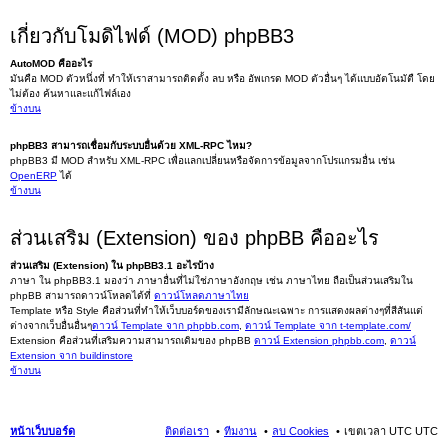
เกี่ยวกับโมดิไฟด์ (MOD) phpBB3
AutoMOD คืออะไร
มันคือ MOD ตัวหนึ่งที่ ทำให้เราสามารถติดตั้ง ลบ หรือ อัพเกรด MOD ตัวอื่นๆ ได้แบบอัตโนมัตื โดย
ไม่ต้อง ค้นหาและแก้ไฟล์เอง
ข้างบน
phpBB3 สามารถเชื่อมกับระบบอื่นด้วย XML-RPC ไหม?
phpBB3 มี MOD สำหรับ XML-RPC เพื่อแลกเปลี่ยนหรือจัดการข้อมูลจากโปรแกรมอื่น เช่น
OpenERP
ได้
ข้างบน
ส่วนเสริม (Extension) ของ phpBB คืออะไร
ส่วนเสริม (Extension) ใน phpBB3.1 อะไรบ้าง
ภาษา ใน phpBB3.1 มองว่า ภาษาอื่นที่ไม่ใช่ภาษาอังกฤษ เช่น ภาษาไทย ถือเป็นส่วนเสริมใน
phpBB สามารถดาวน์โหลดได้ที่
ดาวน์โหลดภาษาไทย
Template หรือ Style คือส่วนที่ทำให้เว็บบอร์ดของเรามีลักษณะเฉพาะ การแสดงผลต่างๆที่สีสันแต่
ต่างจากเว็บอื่นอื่นๆ
ดาวน์ Template จาก phpbb.com
,
ดาวน์ Template จาก t-template.com/
Extension คือส่วนที่เสริมความสามารถเดิมของ phpBB
ดาวน์ Extension phpbb.com
,
ดาวน์
Extension จาก buildinstore
ข้างบน
หน้าเว็บบอร์ด
ติดต่อเรา
ทีมงาน
ลบ Cookies
เขตเวลา UTC UTC