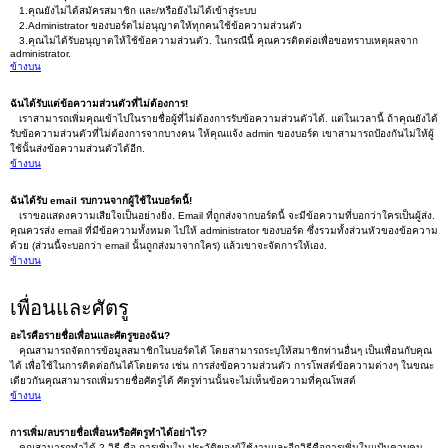
1.คุณยังไม่ได้สมัครสมาชิก และ/หรือยังไม่ได้เข้าสู่ระบบ
2.Administrator ของบอร์ดไม่อนุญาตให้ทุกคนใช้ข้อความส่วนตัว
3.คุณไม่ได้รับอนุญาตให้ใช้ข้อความส่วนตัว. ในกรณีนี้ คุณควรติดต่อเพื่อขอทราบเหตุผลจาก
administrator.
ข้างบน
ฉันได้รับแต่ข้อความส่วนตัวที่ไม่ต้องการ!
เราสามารถเพิ่มคุณเข้าไปในรายชื่อผู้ที่ไม่ต้องการรับข้อความส่วนตัวได้. แต่ในเวลานี้ ถ้าคุณยังได้
รับข้อความส่วนตัวที่ไม่ต้องการจากบางคน ให้คุณแจ้ง admin ของบอร์ด เขาสามารถป้องกันไม่ให้ผู้
ใช้นั้นส่งข้อความส่วนตัวได้อีก.
ข้างบน
ฉันได้รับ email รบกวนจากผู้ใช้ในบอร์ดนี้!
เราขอแสดงความเสียใจเป็นอย่างยิ่ง. Email ที่ถูกส่งจากบอร์ดนี้ จะมีข้อความที่บอกว่าใครเป็นผู้ส่ง.
คุณควรส่ง email ที่มีข้อความทั้งหมด ไปให้ administrator ของบอร์ด ซึ่งรวมทั้งส่วนหัวของข้อความ
ด้วย (ส่วนนี้จะบอกว่า email นั้นถูกส่งมาจากใคร) แล้วเขาจะจัดการให้เอง.
ข้างบน
เพื่อนและศัตรู
อะไรคือรายชื่อเพื่อนและศัตรูของฉัน?
คุณสามารถจัดการข้อมูลสมาชิกในบอร์ดได้ โดยสามารถระบุให้สมาชิกท่านอื่นๆ เป็นเพื่อนกับคุณ
ได้ เพื่อใช้ในการติดต่อกันได้โดยตรง เช่น การส่งข้อความส่วนตัว การโพสต์ข้อความต่างๆ ในขณะ
เดียวกันคุณสามารถเพิ่มรายชื่อศัตรูได้ ศัตรูท่านนั้นจะไม่เห็นข้อความที่คุณโพสต์
ข้างบน
การเพิ่ม/ลบรายชื่อเพื่อนหรือศัตรูทำได้อย่าไร?
คุณสามารถทำได้ 2 วิธี คือ การเพิ่มใน ประวัติของผู้ใช้งานและอีกวิธีคือการเพิ่มในแป้นควบคุม