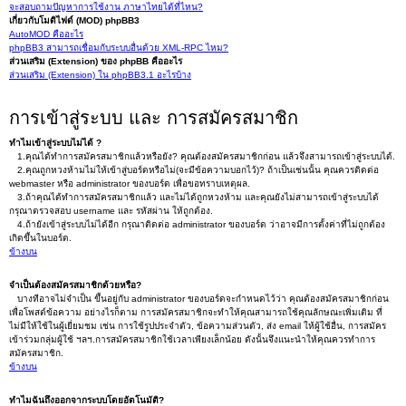
จะสอบถามปัญหาการใช้งาน ภาษาไทยได้ที่ไหน?
เกี่ยวกับโมดิไฟด์ (MOD) phpBB3
AutoMOD คืออะไร
phpBB3 สามารถเชื่อมกับระบบอื่นด้วย XML-RPC ไหม?
ส่วนเสริม (Extension) ของ phpBB คืออะไร
ส่วนเสริม (Extension) ใน phpBB3.1 อะไรบ้าง
การเข้าสู่ระบบ และ การสมัครสมาชิก
ทำไมเข้าสู่ระบบไม่ได้ ?
1.คุณได้ทำการสมัครสมาชิกแล้วหรือยัง? คุณต้องสมัครสมาชิกก่อน แล้วจึงสามารถเข้าสู่ระบบได้.
2.คุณถูกหวงห้ามไม่ให้เข้าสู่บอร์ดหรือไม่(จะมีข้อความบอกไว้)? ถ้าเป็นเช่นนั้น คุณควรติดต่อ
webmaster หรือ administrator ของบอร์ด เพื่อขอทราบเหตุผล.
3.ถ้าคุณได้ทำการสมัครสมาชิกแล้ว และไม่ได้ถูกหวงห้าม และคุณยังไม่สามารถเข้าสู่ระบบได้
กรุณาตรวจสอบ username และ รหัสผ่าน ให้ถูกต้อง.
4.ถ้ายังเข้าสู่ระบบไม่ได้อีก กรุณาติดต่อ administrator ของบอร์ด ว่าอาจมีการตั้งค่าที่ไม่ถูกต้อง
เกิดขึ้นในบอร์ด.
ข้างบน
จำเป็นต้องสมัครสมาชิกด้วยหรือ?
บางทีอาจไม่จำเป็น ขึ้นอยู่กับ administrator ของบอร์ดจะกำหนดไว้ว่า คุณต้องสมัครสมาชิกก่อน
เพื่อโพสต์ข้อความ อย่างไรก็ตาม การสมัครสมาชิกจะทำให้คุณสามารถใช้คุณลักษณะเพิ่มเติม ที่
ไม่มีให้ใช้ในผู้เยี่ยมชม เช่น การใช้รูปประจำตัว, ข้อความส่วนตัว, ส่ง email ให้ผู้ใช้อื่น, การสมัคร
เข้าร่วมกลุ่มผู้ใช้ ฯลฯ.การสมัครสมาชิกใช้เวลาเพียงเล็กน้อย ดังนั้นจึงแนะนำให้คุณควรทำการ
สมัครสมาชิก.
ข้างบน
ทำไมฉันถึงออกจากระบบโดยอัตโนมัติ?