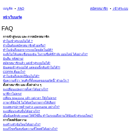
เมนูลัด
FAQ
สมัครสมาชิก
เข้าสู่ระบบ
หน้าเว็บบอร์ด
นห
FAQ
า
การเข้าสู่ระบบ และ การสมัครสมาชิก
ทำไมเข้าสู่ระบบไม่ได้ ?
จำเป็นต้องสมัครสมาชิกด้วยหรือ?
ทำไมฉันถึงออกจากระบบโดยอัตโนมัติ?
จะสั่งไม่ให้แสดงชื่อของฉัน ในรายชื่อผู้ที่กำลัง ออนไลน์ ได้อย่างไร?
ฉันลืม รหัสผ่าน!
สมัครสมาชิกแล้ว แต่เข้าสู่ระบบไม่ได้!
ฉันเคยเข้าสู่ระบบได้ แต่ตอนนี้กลับเข้าไม่ได้?!
COPPA คืออะไร?
ทำไมฉันถึงลงทะเีบียนไม่ได้?
ข้อความที่ว่า “ลบคุีกกี้ทั้งหมดของบอร์ดนี้” ทำอะไร ?
ตั้งค่าสมาชิก และ ตั้งค่าต่าง ๆ
จะเปลี่ยนแปลงการตั้งค่าได้อย่างไร?
นาฬิกาไม่ตรง!
เปลี่ยน timezone แล้ว แต่เวลา ก็ยังไม่ตรง!
ภาษาที่ฉันใช้ ไม่ได้อยู่ในรายการให้เลือก!
จะแสดงรูปภาพด้านล่าง username อย่างไร?
จะเปลี่ยนระดับขั้นได้อย่างไร?
เมื่อฉันคลิกส่ง email ให้ผู้ใช้อื่น ทำไมระบบถึงถามให้ฉันเข้าสู่ระบบใหม่?
การโพสต์ข้อความ
จะสร้างหัวข้อใหม่ได้อย่างไร?
จะแก้ไขหรือลบข้อความที่โพสต์ได้อย่างไร?