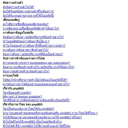
ข้อความส่วนตัว
ส่งข้อความส่วนตัวไม่ได้!
ฉันได้รับแต่ข้อความส่วนตัวที่ไม่ต้องการ!
ฉันได้รับ email รบกวนจากผู้ใช้ในบอร์ดนี้!
เพื่อนและศัตรู
อะไรคือรายชื่อเพื่อนและศัตรูของฉัน?
การเพิ่ม/ลบรายชื่อเพื่อนหรือศัตรูทำได้อย่าไร?
การค้นหาข้อมูลในฟอรั่ม
ฉันต้องการค้นหา บอร์ดหรือกระทู้ต้องทำอย่างไร?
ทำไมผลลัพธ์ของการค้นหาถึงเป็น 0 ?
ทำไมในขณะทำการค้นหาถึงขึ้นหน้าจอว่างเปล่า!?
หากต้องการค้นหาสมาชิกทำอย่าไง?
ต้องการค้นหา บอร์ดหรือ กระทู้ที่ฉันเป็นเข้าของ?
รับข่าวสารหัวข้อและรายการโปรด
ความแตกต่างระหว่า bookmarking และ subscribing?
ฉันสามารถเขียนคำลงท้ายใน บอร์ดหรือ กระทู้ได้อย่างไร?
ต้องการลบคำลงท้าย ต้องทำอย่างไร?
การแนบไฟล์
ไฟล์อะไรบ้างที่สามารถทำเป็นไฟล์แนบในบอร์ดนี้ได้?
หากต้องการหาไฟล์เอกสารแนบของตนเองทำอย่างไร?
เกี่ยวกับ phpBB3
ใครเป็นคนสร้างบอร์ด?
Why isn’t X feature available?
ใครที่ฉันสามารถติดต่อสอบถามข้อมูลเกี่ยวกับบอร์ดนี้?
เกี่ยวกับภาษาไทย ของ phpBB3
ใครเป็นคนแปลภาษาไทยให้กับ phpBB3?
สามารถแสดงคำขอบคุณหรือร่วมสนับสนุนทีม phpBB3 ภาษาไทยได้ที่ไหน ?
ไม่ได้เรียนมาทางสายคอมพิวเตอร์สามารถใช้ phpBB3 ได้ไหม?
มีเว็บไซต์ไหนใช้ phpBB3 เป็นเว็บบอร์ดแล้วบ้าง
มีเว็บไซต์ ที่นำ phpBB3 ไปใช้งานแล้วแนะนำได้ที่ไหน