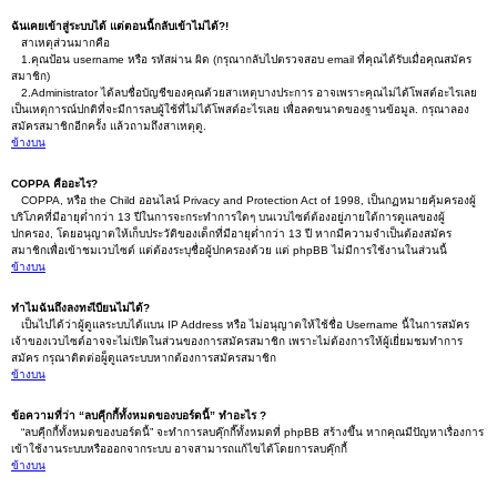
ฉันเคยเข้าสู่ระบบได้ แต่ตอนนี้กลับเข้าไม่ได้?!
สาเหตุส่วนมากคือ
1.คุณป้อน username หรือ รหัสผ่าน ผิด (กรุณากลับไปตรวจสอบ email ที่คุณได้รับเมื่อคุณสมัคร
สมาชิก)
2.Administrator ได้ลบชื่อบัญชีของคุณด้วยสาเหตุบางประการ อาจเพราะคุณไม่ได้โพสต์อะไรเลย
เป็นเหตุการณ์ปกติที่จะมีการลบผู้ใช้ที่ไม่ได้โพสต์อะไรเลย เพื่อลดขนาดของฐานข้อมูล. กรุณาลอง
สมัครสมาชิกอีกครั้ง แล้วถามถึงสาเหตุดู.
ข้างบน
COPPA คืออะไร?
COPPA, หรือ the Child ออนไลน์ Privacy and Protection Act of 1998, เป็นกฏหมายคุ้มครองผู้
บริโภคที่มีอายุต่ำกว่า 13 ปีในการจะกระทำการใดๆ บนเวบไซต์ต้องอยู่ภายใต้การดูแลของผู้
ปกครอง, โดยอนุญาตให้เก็บประวัติของเด็กที่มีอายุต่ำกว่า 13 ปี หากมีความจำเป็นต้องสมัคร
สมาชิกเพื่อเข้าชมเวบไซต์ แต่ต้องระบุชื่อผู้ปกครองด้วย แต่ phpBB ไม่มีการใช้งานในส่วนนี้
ข้างบน
ทำไมฉันถึงลงทะเีบียนไม่ได้?
เป็นไปได้ว่าผู้ดูแลระบบได้แบน IP Address หรือ ไม่อนุญาตให้ใช้ชื่อ Username นี้ในการสมัคร
เจ้าของเวบไซต์อาจจะไม่เปิดในส่วนของการสมัครสมาชิก เพราะไม่ต้องการให้ผู้เยี่ยมชมทำการ
สมัคร กรุณาติดต่อผู็ดูแลระบบหากต้องการสมัครสมาชิก
ข้างบน
ข้อความที่ว่า “ลบคุีกกี้ทั้งหมดของบอร์ดนี้” ทำอะไร ?
“ลบคุีกกี้ทั้งหมดของบอร์ดนี้” จะทำการลบคุ๊กกี๊ทั้งหมดที่ phpBB สร้างขึ้น หากคุณมีปัญหาเรื่องการ
เข้าใช้งานระบบหรือออกจากระบบ อาจสามารถแก้ไขได้โดยการลบคุ๊กกี้
ข้างบน