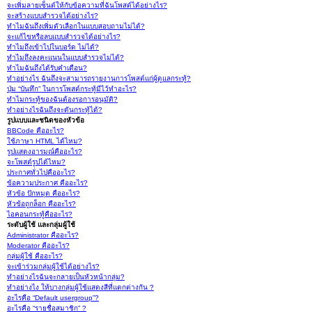
จะเพิ่มลายเซ็นต์ให้กับข้อความที่ฉันโพสต์ได้อย่างไร?
จะสร้างแบบสำรวจได้อย่างไร?
ทำไมฉันถึงเพิ่มตัวเลือกในแบบสอบถามไม่ได้?
จะแก้ไขหรือลบแบบสำรวจได้อย่างไร?
ทำไมถึงเข้าไปในบอร์ด ไม่ได้?
ทำไมถึงลงคะแนนในแบบสำรวจไม่ได้?
ทำไมฉันถึงได้รับคำเตือน?
ทำอย่างไร ฉันถึงจะสามารถรายงานการโพสต์แก่ผู้ดูแลกระทู้?
ปุ่ม “บันทึก” ในการโพสต์กระทู้มีไว้ทำอะไร?
ทำไมกระทู้ของฉันต้องรอการอนุมัติ?
ทำอย่างไรฉันถึงจะดันกระทู้ได้?
รูปแบบและชนิดของหัวข้อ
BBCode คืออะไร?
ใช้ภาษา HTML ได้ไหม?
รูปแสดงอารมณ์คืออะไร?
จะโพสต์รูปได้ไหม?
ประกาศทั่วไปคืออะไร?
ข้อความประกาศ คืออะไร?
หัวข้อ ปักหมุด คืออะไร?
หัวข้อถูกล็อก คืออะไร?
ไอคอนกระทู้คืออะไร?
ระดับผู้ใช้ และกลุ่มผู้ใช้
Administrator คืออะไร?
Moderator คืออะไร?
กลุ่มผู้ใช้ คืออะไร?
จะเข้าร่วมกลุ่มผู้ใช้ได้อย่างไร?
ทำอย่างไรฉันจะกลายเป็นหัวหน้ากลุ่ม?
ทำอย่างไง ให้บางกลุ่มผู้ใช้แสดงสีที่แตกต่างกัน ?
อะไรคือ “Default usergroup”?
อะไรคือ “รายชื่อสมาชิก” ?