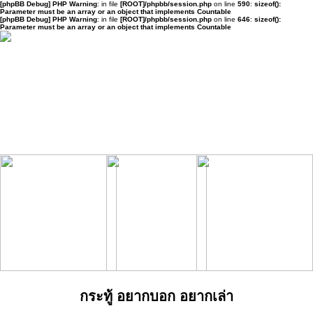
[phpBB Debug] PHP Warning
: in file
[ROOT]/phpbb/session.php
on line
590
:
sizeof():
Parameter must be an array or an object that implements Countable
[phpBB Debug] PHP Warning
: in file
[ROOT]/phpbb/session.php
on line
646
:
sizeof():
Parameter must be an array or an object that implements Countable
กระทู้ อยากบอก อยากเล่า