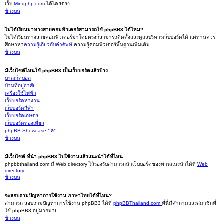
เว็บ
Mindphp.com
ได้โดยตรง
ข้างบน
ไม่ได้เรียนมาทางสายคอมพิวเตอร์สามารถใช้ phpBB3 ได้ไหม?
ไม่ได้เรียนทางสายคอมพิวเตอร์มาโดยตรงก็สามารถติดตั้งและดูแลบริหารเว็บบอร์ดได้ แต่ท่านควร
ศึกษาหา
ความรู้เกี่ยวกับคำศัพท์
ความรู้คอมพิวเตอร์พื้นฐานเพิ่มเติม
ข้างบน
มีเว็บไซต์ไหนใช้ phpBB3 เป็นเว็บบอร์ดแล้วบ้าง
บาลเก็ตบอล
บ้านที่อยู่อาศัย
เครื่องใช้ไฟฟ้า
เว็บบอร์ดหางาน
เว็บบอร์ดกีฬา
เว็บบอร์ดเกษตร
เว็บบอร์ดท่องเที่ยว
phpBB Showcase ฯลฯ..
ข้างบน
มีเว็บไซต์ ที่นำ phpBB3 ไปใช้งานแล้วแนะนำได้ที่ไหน
phpbbthailand.com มี Web directory ไว้รองรับสามารถนำเว็บบอร์ดของท่านแนะนำได้ที่
Web
directory
ข้างบน
จะสอบถามปัญหาการใช้งาน ภาษาไทยได้ที่ไหน?
สามารถ สอบถามปัญหาการใช้งาน phpBB3 ได้ที่
phpBBThailand.com
ที่นี่มีคำถามและสมาชิกที่
ใช้ phpBB3 อยู่มากมาย
ข้างบน