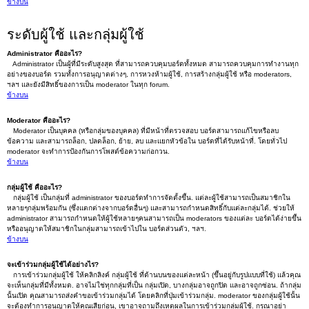
ข้างบน
ระดับผู้ใช้ และกลุ่มผู้ใช้
Administrator คืออะไร?
Administrator เป็นผู้ที่มีระดับสูงสุด ที่สามารถควบคุมบอร์ดทั้งหมด สามารถควบคุมการทำงานทุก
อย่างของบอร์ด รวมทั้งการอนุญาตต่างๆ, การหวงห้ามผู้ใช้, การสร้างกลุ่มผู้ใช้ หรือ moderators,
ฯลฯ และยังมีสิทธิ์ของการเป็น moderator ในทุก forum.
ข้างบน
Moderator คืออะไร?
Moderator เป็นบุคคล (หรือกลุ่มของบุคคล) ที่มีหน้าที่ตรวจสอบ บอร์ดสามารถแก้ไขหรือลบ
ข้อความ และสามารถล็อก, ปลดล็อก, ย้าย, ลบ และแยกหัวข้อใน บอร์ดที่ได้รับหน้าที่. โดยทั่วไป
moderator จะทำการป้องกันการโพสต์ข้อความก่อกวน.
ข้างบน
กลุ่มผู้ใช้ คืออะไร?
กลุ่มผู้ใช้ เป็นกลุ่มที่ administrator ของบอร์ดทำการจัดตั้งขึ้น. แต่ละผู้ใช้สามารถเป็นสมาชิกใน
หลายๆกลุ่มพร้อมกัน (ซึ่งแตกต่างจากบอร์ดอื่นๆ) และสามารถกำหนดสิทธิ์กับแต่ละกลุ่มได้. ช่วยให้
administrator สามารถกำหนดให้ผู้ใช้หลายๆคนสามารถเป็น moderators ของแต่ละ บอร์ดได้ง่ายขึ้น
หรืออนุญาตให้สมาชิกในกลุ่มสามารถเข้าไปใน บอร์ดส่วนตัว, ฯลฯ.
ข้างบน
จะเข้าร่วมกลุ่มผู้ใช้ได้อย่างไร?
การเข้าร่วมกลุ่มผู้ใช้ ให้คลิกลิงค์ กลุ่มผู้ใช้ ที่ด้านบนของแต่ละหน้า (ขึ้นอยู่กับรูปแบบที่ใช้) แล้วคุณ
จะเห็นกลุ่มที่มีทั้งหมด. อาจไม่ใช่ทุกกลุ่มที่เป็น กลุ่มเปิด, บางกลุ่มอาจถูกปิด และอาจถูกซ่อน. ถ้ากลุ่ม
นั้นเปิด คุณสามารถส่งคำขอเข้าร่วมกลุ่มได้ โดยคลิกที่ปุ่มเข้าร่วมกลุ่ม. moderator ของกลุ่มผู้ใช้นั้น
จะต้องทำการอนุญาตให้คุณเสียก่อน, เขาอาจถามถึงเหตุผลในการเข้าร่วมกลุ่มผู้ใช้. กรุณาอย่า