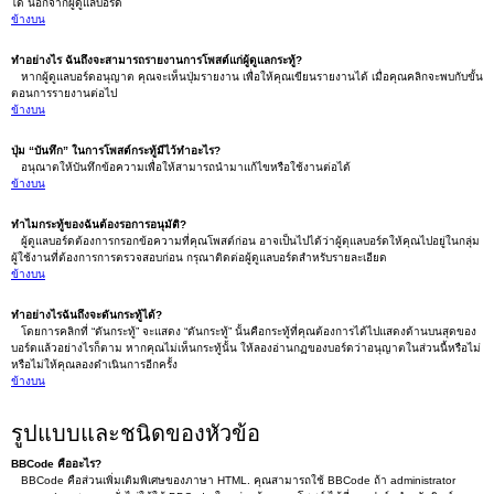
ได้ นอกจากผู้ดูแลบอร์ด
ข้างบน
ทำอย่างไร ฉันถึงจะสามารถรายงานการโพสต์แก่ผู้ดูแลกระทู้?
หากผู้ดูแลบอร์ดอนุญาต คุณจะเห็นปุ่มรายงาน เพื่อให้คุณเขียนรายงานได้ เมื่อคุณคลิกจะพบกับขั้น
ตอนการรายงานต่อไป
ข้างบน
ปุ่ม “บันทึก” ในการโพสต์กระทู้มีไว้ทำอะไร?
อนุณาตให้บันทึกข้อความเพื่อให้สามารถนำมาแก้ไขหรือใช้งานต่อได้
ข้างบน
ทำไมกระทู้ของฉันต้องรอการอนุมัติ?
ผู้ดูแลบอร์ดต้องการกรอกข้อความที่คุณโพสต์ก่อน อาจเป็นไปได้ว่าผู้ดุแลบอร์ดให้คุณไปอยู่ในกลุ่ม
ผู้ใช้งานที่ต้องการการตรวจสอบก่อน กรุณาติดต่อผู้ดูแลบอร์ดสำหรับรายละเอียด
ข้างบน
ทำอย่างไรฉันถึงจะดันกระทู้ได้?
โดยการคลิกที่ “ดันกระทู้” จะแสดง “ดันกระทู้” นั้นคือกระทู้ที่คุณต้องการได้ไปแสดงด้านบนสุดของ
บอร์ดแล้วอย่างไรก็ตาม หากคุณไม่เห็นกระทู้นั้น ให้ลองอ่านกฏของบอร์ดว่าอนุญาตในส่วนนี้หรือไม่
หรือไม่ให้คุณลองดำเนินการอีกครั้ง
ข้างบน
รูปแบบและชนิดของหัวข้อ
BBCode คืออะไร?
BBCode คือส่วนเพิ่มเติมพิเศษของภาษา HTML. คุณสามารถใช้ BBCode ถ้า administrator