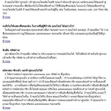
ถ้าคุณไม่ได้กาถูกหน้า เข้าสู่ระบบโดยอัตโนมัติ ขณะกำลังจะเข้าสู่ระบบ บอร์ดจะยอมให้คุณเข้าสู่
ระบบเฉพาะขณะนั้น เพื่อป้องกันไม่ให้คนอื่นเข้ามาใช้ชื่อบัญชีของคุณ.ไม่แนะนำให้คุณเลือกเข้าสู่
ระบบโดยอัตโนมัติ ถ้าคุณใช้คอมพิวเตอร์ร่วมกับผู้อื่น เช่น ในห้องสมุด, internet cafe, มหาวิทยาลัย,
ฯลฯ
ข้างบน
จะสั่งไม่ให้แสดงชื่อของฉัน ในรายชื่อผู้ที่กำลัง ออนไลน์ ได้อย่างไร?
ในข้อมูลส่วนตัวของคุณ คุณจะพบตัวเลือก ซ่อนสถานะการ ออนไลน์ ของคุณ. ถ้าคุณเลือก ใช่ ราย
ชื่อของคุณจะปรากฏให้คุณและ administrator ของบอร์ด เห็นเท่านั้น และคุณจะถูกนับเป็นผู้ใช้ที่ถูก
ซ่อน.
ข้างบน
ฉันลืม รหัสผ่าน!
อย่าเพิ่งตกใจ! ถ้าคุณลืม รหัสผ่าน จริงๆ คุณสามารถขออันใหม่ได้. ให้ไปที่หน้าสำหรับเข้าสู่ระบบ
แล้วคลิก ลืม รหัสผ่าน แล้วทำตามขั้นตอนไปเรื่อยๆ
ข้างบน
สมัครสมาชิกแล้ว แต่เข้าสู่ระบบไม่ได้!
1.ให้ตรวจสอบว่าคุณกรอก username และ รหัสผ่าน ที่ถูกต้อง.
2.ถ้าคุณกรอกถูกแล้ว อาจเกิดจากหนึ่งในสองสาเหตุนี้. - ถ้าระบบสนับสนุน COPPA ได้ถูกใช้งาน
และคุณคลิกที่ลิงค์ ฉันอายุต่ำกว่า 13 ปี ขณะที่คุณกำลังสมัครสมาชิก คุณจะต้องทำตามขั้นตอนที่
คุณได้รับ. - อาจเป็นเพราะชื่อบัญชีของคุณยังไม่ได้รับการยืนยัน บางบอร์ดจะต้องมีการยืนยันชื่อบัญชี
หลังทำการสมัครสมาชิก ทั้งโดยตัวคุณเอง หรือโดย administrator คุณจึงจะสามารถเข้าสู่ระบบได้.
เมื่อคุณสมัครสมาชิก ระบบจะบอกคุณเองว่าต้องทำการยืนยันชื่อบัญชีหรือไม่. ถ้าคุณได้รับ email ก็
ให้ทำตามขั้นตอนในนั้น, ถ้าคุณไม่ได้รับ อีเมล คุณแน่ใจหรือว่า email ที่คุณกรอกนั้นถูกต้อง?
เหตุผลเดียวที่ต้องทำการยืนยันชื่อบัญชีคือ เพื่อลดการปลอมแปลงตัวเข้ามาสู่บอร์ด. ถ้าคุณแน่ใจว่า
email นั้นถูกต้อง กรุณาติดต่อ administrator ของบอร์ด.
ข้างบน