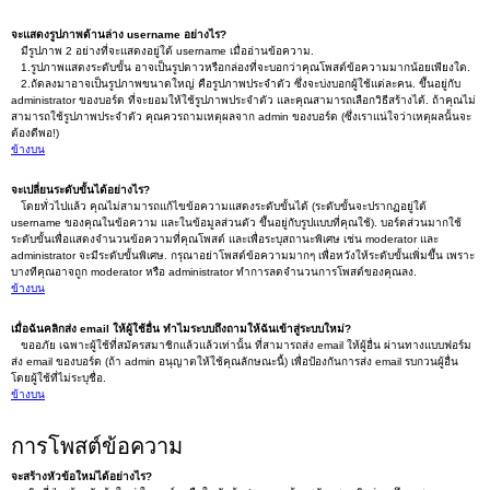
จะแสดงรูปภาพด้านล่าง username อย่างไร?
มีรูปภาพ 2 อย่างที่จะแสดงอยู่ใต้ username เมื่ออ่านข้อความ.
1.รูปภาพแสดงระดับขั้น อาจเป็นรูปดาวหรือกล่องที่จะบอกว่าคุณโพสต์ข้อความมากน้อยเพียงใด.
2.ถัดลงมาอาจเป็นรูปภาพขนาดใหญ่ คือรูปภาพประจำตัว ซึ่งจะบ่งบอกผู้ใช้แต่ละคน. ขึ้นอยู่กับ
administrator ของบอร์ด ที่จะยอมให้ใช้รูปภาพประจำตัว และคุณสามารถเลือกวิธีสร้างได้. ถ้าคุณไม่
สามารถใช้รูปภาพประจำตัว คุณควรถามเหตุผลจาก admin ของบอร์ด (ซึ่งเราแน่ใจว่าเหตุผลนั้นจะ
ต้องดีพอ!)
ข้างบน
จะเปลี่ยนระดับขั้นได้อย่างไร?
โดยทั่วไปแล้ว คุณไม่สามารถแก้ไขข้อความแสดงระดับขั้นได้ (ระดับขั้นจะปรากฏอยู่ใต้
username ของคุณในข้อความ และในข้อมูลส่วนตัว ขึ้นอยู่กับรูปแบบที่คุณใช้). บอร์ดส่วนมากใช้
ระดับขั้นเพื่อแสดงจำนวนข้อความที่คุณโพสต์ และเพื่อระบุสถานะพิเศษ เช่น moderator และ
administrator จะมีระดับขั้นพิเศษ. กรุณาอย่าโพสต์ข้อความมากๆ เพื่อหวังให้ระดับขั้นเพิ่มขึ้น เพราะ
บางทีคุณอาจถูก moderator หรือ administrator ทำการลดจำนวนการโพสต์ของคุณลง.
ข้างบน
เมื่อฉันคลิกส่ง email ให้ผู้ใช้อื่น ทำไมระบบถึงถามให้ฉันเข้าสู่ระบบใหม่?
ขออภัย เฉพาะผู้ใช้ที่สมัครสมาชิกแล้วแล้วเท่านั้น ที่สามารถส่ง email ให้ผู้อื่น ผ่านทางแบบฟอร์ม
ส่ง email ของบอร์ด (ถ้า admin อนุญาตให้ใช้คุณลักษณะนี้) เพื่อป้องกันการส่ง email รบกวนผู้อื่น
โดยผู้ใช้ที่ไม่ระบุชื่อ.
ข้างบน
การโพสต์ข้อความ
จะสร้างหัวข้อใหม่ได้อย่างไร?