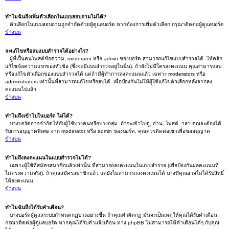
ทำไมฉันถึงเพิ่มตัวเลือกในแบบสอบถามไม่ได้?
ตัวเลือกในแบบสอบถามถูกจำกัดด้วยผู้ดูแลบอร์ด หากต้องการเพิ่มตัวเลือก กรุณาติดต่อผู้ดูแลบอร์ด
ข้างบน
จะแก้ไขหรือลบแบบสำรวจได้อย่างไร?
ผู้ที่เป็นคนโพสต์ข้อความ, moderator หรือ admin ของบอร์ด สามารถแก้ไขแบบสำรวจได้. ให้คลิก
แก้ไขข้อความแรกของหัวข้อ (ซึ่งจะมีแบบสำรวจอยู่ในนั้น). ถ้ายังไม่มีใครลงคะแนน คุณสามารถลบ
หรือแก้ไขตัวเลือกของแบบสำรวจได้ แต่ถ้ามีผู้ทำการลงคะแนนแล้ว เฉพาะ moderators หรือ
administrators เท่านั้นที่สามารถแก้ไขหรือลบได้. เพื่อป้องกันไม่ให้ผู้ใช้แก้ไขตัวเลือกหลังจากลง
คะแนนไปแล้ว
ข้างบน
ทำไมถึงเข้าไปในบอร์ด ไม่ได้?
บางบอร์ดอาจจำกัดให้กับผู้ใช้บางคนหรือบางกลุ่ม. ถ้าจะเข้าไปดู, อ่าน, โพสต์, ฯลฯ คุณจะต้องได้
รับการอนุญาตพิเศษ จาก moderator หรือ admin ของบอร์ด. คุณควรติดต่อเขาเพื่อขออนุญาต
ข้างบน
ทำไมถึงลงคะแนนในแบบสำรวจไม่ได้?
เฉพาะผู้ใช้ที่สมัครสมาชิกแล้วเท่านั้น ที่สามารถลงคะแนนในแบบสำรวจ (เพื่อป้องกันผลคะแนนที่
ไม่ตรงความจริง). ถ้าคุณสมัครสมาชิกแล้ว แต่ยังไม่สามารถลงคะแนนได้ บางทีคุณอาจไม่ได้รับสิทธิ์
ให้ลงคะแนน.
ข้างบน
ทำไมฉันถึงได้รับคำเตือน?
บางบอร์ดผู้ดูแลระบบกำหนดกฏบางอย่างขึ้น ถ้าคุณทำผิดกฏ มันจะเป็นเหตุให้คุณได้รับคำเตือน
กรุณาติดต่อผู้ดูแลบอร์ด หากคุณได้รับคำแจ้งเตือน ทาง phpBB ไม่สามารถให้คำเตือนได้ๆ กับคุณ