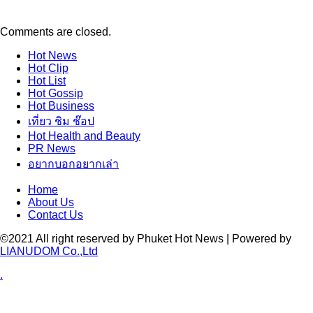
Comments are closed.
Hot
News
Hot
Clip
Hot
List
Hot
Gossip
Hot
Business
เที่ยว ชิม ช๊อป
Hot
Health and Beauty
PR News
อยากบอกอยากเล่า
Home
About Us
Contact Us
©2021 All right reserved by Phuket Hot News | Powered by
LIANUDOM Co.,Ltd
.