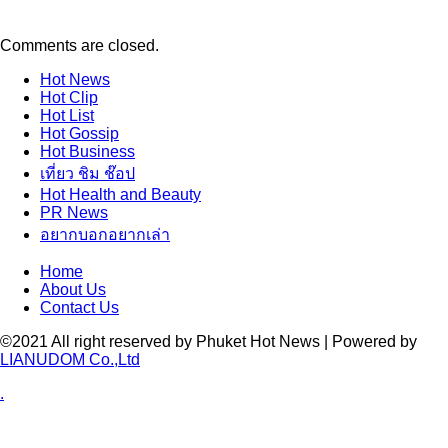
Comments are closed.
Hot
News
Hot
Clip
Hot
List
Hot
Gossip
Hot
Business
เที่ยว ชิม ช๊อป
Hot
Health and Beauty
PR News
อยากบอกอยากเล่า
Home
About Us
Contact Us
©2021 All right reserved by Phuket Hot News | Powered by
LIANUDOM Co.,Ltd
.