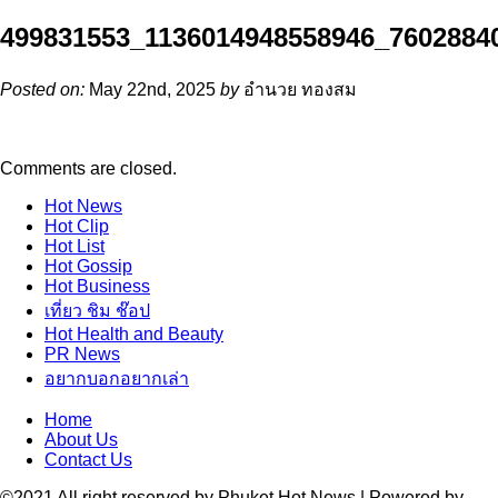
499831553_1136014948558946_7602884
Posted on:
May 22nd, 2025
by
อำนวย ทองสม
Comments are closed.
Hot
News
Hot
Clip
Hot
List
Hot
Gossip
Hot
Business
เที่ยว ชิม ช๊อป
Hot
Health and Beauty
PR News
อยากบอกอยากเล่า
Home
About Us
Contact Us
©2021 All right reserved by Phuket Hot News | Powered by