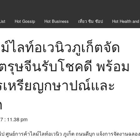
ist
Hot
Gossip
Hot
Business
เที่ยว ชิม ช๊อป
Hot
Health and
ม์ไลท์อเวนิวภูเก็ตจัด
รุษจีนรับโชคดี พร้อม
รเหรียญกษาปณ์และ
ก
17 : 11.38 pm
วไป
ศูนย์การค้าไลม์ไลท์อเวนิว ภูเก็ต ถนนดีบุก
แจ้งการจัดงานฉลอ