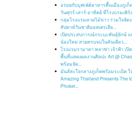
อร่อยกับบุฟเฟ่ต์อาหารพื้นเมืองภูเก็ต
วันศุกร์-เสาร์-อาทิตย์ ที่โรงแรมเพิร์ล
กลุ่มโรงแรมหาดไม้ขาว ร่วมใจจัด
สัปดาห์วันชาติออสเตรเลีย...
เปิดประสบการณ์กระบะพันธุ์ยักษ์ แ
น้องใหม่ สวยครบจบในคันเดียว...
โรงแรมรามาดา พลาซ่า เจ้าฟ้า เปิด
พื้นที่แสดงผลงานศิลปะ Art @ Chao
พร้อมจัด...
มันส์สะใจกลางภูเก็ตพร้อมระเบิด 
Amazing Thailand Presents The I
Phuket...