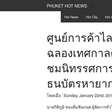
PHUKET HOT NEWS
?>
Hot
News
Hot
Clip
Hot
L
ศูนย์การค้าไล
ฉลองเทศกาลต
ชมนิทรรศกา
ธนบัตรหายา
โพสเมื่อ : Sunday, January 22nd, 20
นายกิติภูมิ ทองลิ่มชินกฤต ผู้จัดการทั่