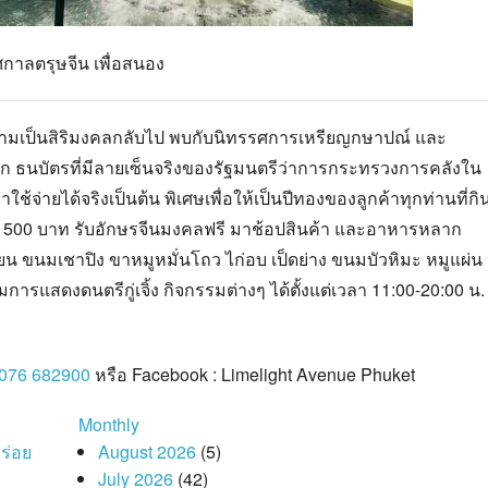
ศกาลตรุษจีน เพื่อสนอง
วามเป็น
สิริ
มงคลกลับไป
พบกับนิทรรศการเหรียญกษาปณ์ และ
ลก
ธนบัตรที่มีลายเซ็นจริงของรัฐมนตรีว่าการกระทรวงการคลังใน
ใช้จ่ายได้จริง
เป็นต้น
พิเศษ
เพื่อให้เป็นปีทองของลูกค้าทุกท่าน
ที่กิ
บ 500 บาท
รับอักษรจีนมงคลฟรี มาช้อปสินค้า และอาหารหลาก
ี๊ยน ขนมเชาปิง ขาหมูหมั่นโถว ไก่อบ เป็ดย่าง ขนมบัวหิมะ หมูแผ่น
ารแสดงดนตรีกู่เจิ้ง กิจกรรมต่างๆ ได้ตั้งแต่เวลา 11
:00-20:00
น
076 682900
หรือ
Facebook : Limelight Avenue Phuket
Monthly
อร่อย
August 2026
(5)
July 2026
(42)