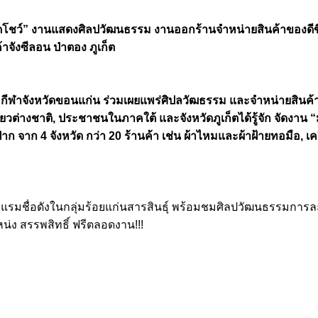
รดโชว์” งานแสดงศิลปวัฒนธรรม งานออกร้านจำหน่ายสินค้าของดีข
้าจังซีลอน ป่าตอง ภูเก็ต
ะกีฬาจังหวัดขอนแก่น ร่วมเผยแพร่ศิปลวัฒธรรม และจำหน่ายสินค้าขอ
ี่ยวต่างชาติ, ประชาชนในภาคใต้ และจังหวัดภูเก็ตได้รู้จัก จัดงาน
จาก 4 จังหวัด กว่า 20 ร้านค้า เช่น ผ้าไหมและผ้าฝ้ายทอมือ, เค
แรมชื่อดังในกลุ่มร้อยแก่นสารสินธุ์ พร้อมชมศิลปวัฒนธรรมการละเล
หน่ง สรรพสิทธิ์ ฟรีตลอดงาน!!!