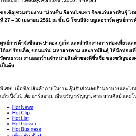
โพสเมื่อ : Tuesday, April 24th, 2018 : 4.49 pm
ขอเชิญชวนร่วมงาน “ม่วนซื่น อีสานโฮแซว ร้อยแก่นสารสินธุ์ โ
ที่ 27 – 30 เมษายน 2561 ณ ชั้น G โซนสีลัง บลูเลอวาร์ด ศูนย์การค
ศูนย์การค้าจังซีลอน ป่าตอง ภูเก็ต และสำนักงานการท่องเที่ยวแล
ได้แก่ ร้อยเอ็ด, ขอนแก่น, มหาสารคาม และกาฬสินธุ์ ให้นักท่องเท
วัฒนธรรม งานออกร้านจำหน่ายสินค้าของดีขึ้นชื่อ ของขวัญของฝาก 
เป็นต้น
พิเศษ!! เมื่อช้อปสินค้าภายในงาน ลุ้นรับส่วนลดร้านอาหารและโรง
แก้ว ปิ้งไก่, เต้ย อาร์สยาม, เอิ้นขวัญ วรัญญา, ศาล สานศิลป์ และโ
Hot
News
Hot
Clip
Hot
List
Hot
Gossip
Hot
Business
เที่ยว ชิม ช๊อป