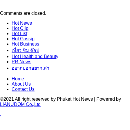
Comments are closed.
Hot
News
Hot
Clip
Hot
List
Hot
Gossip
Hot
Business
เที่ยว ชิม ช๊อป
Hot
Health and Beauty
PR News
อยากบอกอยากเล่า
Home
About Us
Contact Us
©2021 All right reserved by Phuket Hot News | Powered by
LIANUDOM Co.,Ltd
.