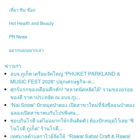
เที่ยว ชิม ช๊อป
Hot
Health and Beauty
PR News
อยากบอกอยากเล่า
ข่าวเก่า
อบจ.ภูเก็ต เตรียมจัดใหญ่ “PHUKET PARKLAND &
MUSIC FEST 2026” ปลุกเศรษฐกิจ–ด...
ศุกร์แรกของเดือนคึกคัก! “หลาดนัดหยัดได้” รวมของอร่อย
ของดี ราคาประหยัด ณ อบจ.ภูเ...
“Nai Snow” ปักหมุดป่าตอง เปิดสาขาใหม่ที่จังซีลอนป่าตอง
ฉลองเปิดสาขาพบกับโปรพิเศษ...
ชอบกินโรตี แต่ไม่อยากให้กลิ่นติดตัว ต้องปักหมุดไว้เลย “ชิ
โนโรตี ภูเก็ต” ร้านโรตี...
เทศบาลตำบลราไวย์จัดให้ “Rawai Sabai Craft & Rawai